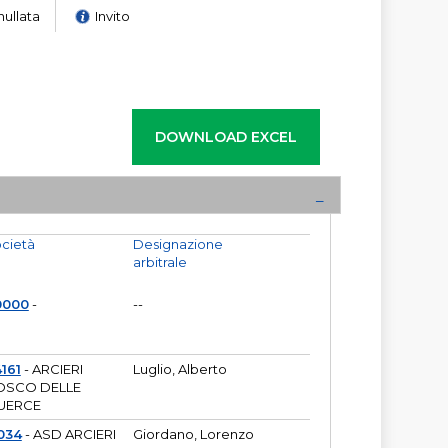
nullata
Invito
cietà
Designazione
arbitrale
0000
-
--
161
- ARCIERI
Luglio, Alberto
OSCO DELLE
UERCE
034
- ASD ARCIERI
Giordano, Lorenzo