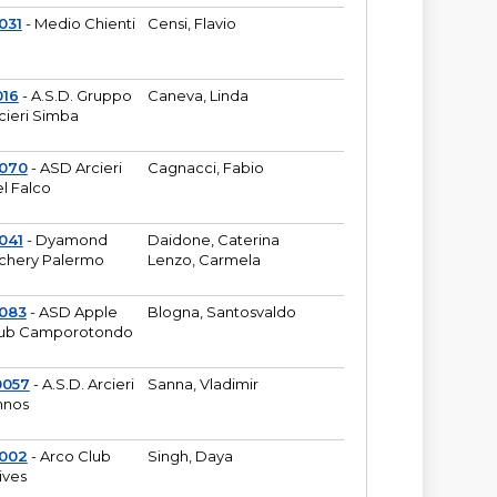
031
- Medio Chienti
Censi, Flavio
016
- A.S.D. Gruppo
Caneva, Linda
cieri Simba
2070
- ASD Arcieri
Cagnacci, Fabio
l Falco
041
- Dyamond
Daidone, Caterina
chery Palermo
Lenzo, Carmela
083
- ASD Apple
Blogna, Santosvaldo
ub Camporotondo
0057
- A.S.D. Arcieri
Sanna, Vladimir
hnos
1002
- Arco Club
Singh, Daya
ives