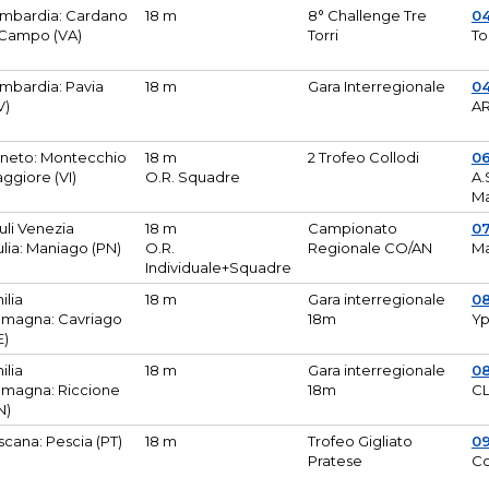
mbardia: Cardano
18 m
8° Challenge Tre
0
 Campo (VA)
Torri
To
mbardia: Pavia
18 m
Gara Interregionale
04
V)
AR
neto: Montecchio
18 m
2 Trofeo Collodi
0
ggiore (VI)
O.R. Squadre
A.
Ma
iuli Venezia
18 m
Campionato
0
ulia: Maniago (PN)
O.R.
Regionale CO/AN
M
Individuale+Squadre
ilia
18 m
Gara interregionale
0
magna: Cavriago
18m
Yp
E)
ilia
18 m
Gara interregionale
0
magna: Riccione
18m
CL
N)
scana: Pescia (PT)
18 m
Trofeo Gigliato
0
Pratese
Co