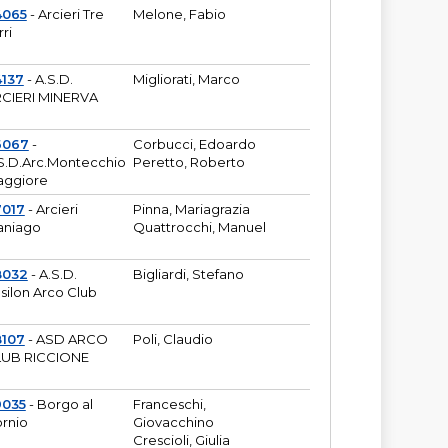
4065
- Arcieri Tre
Melone, Fabio
rri
137
- A.S.D.
Migliorati, Marco
CIERI MINERVA
6067
-
Corbucci, Edoardo
S.D.Arc.Montecchio
Peretto, Roberto
ggiore
7017
- Arcieri
Pinna, Mariagrazia
aniago
Quattrocchi, Manuel
8032
- A.S.D.
Bigliardi, Stefano
silon Arco Club
8107
- ASD ARCO
Poli, Claudio
UB RICCIONE
9035
- Borgo al
Franceschi,
rnio
Giovacchino
Crescioli, Giulia