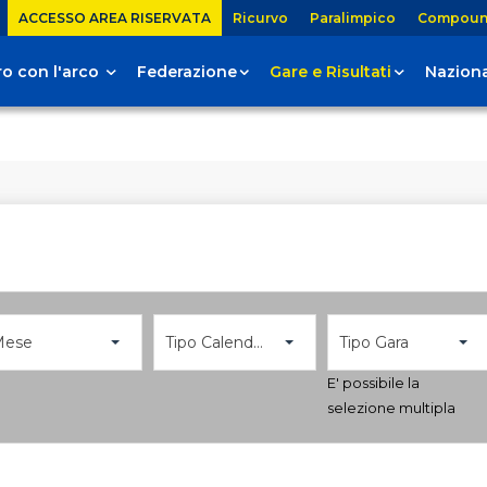
ACCESSO AREA RISERVATA
Ricurvo
Paralimpico
Compou
tiro con l'arco
Federazione
Gare e Risultati
Naziona
Mese
Tipo Calendario
Tipo Gara
E' possibile la
selezione multipla