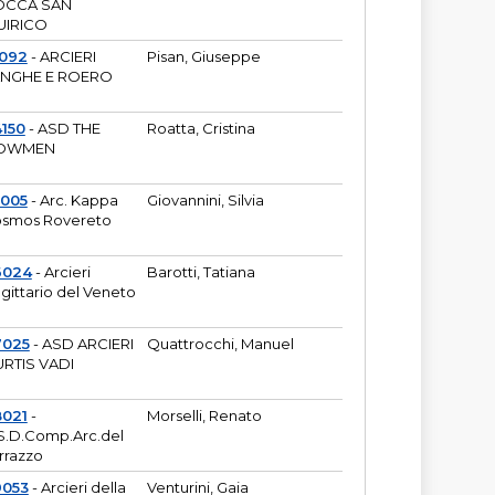
OCCA SAN
UIRICO
1092
- ARCIERI
Pisan, Giuseppe
ANGHE E ROERO
150
- ASD THE
Roatta, Cristina
OWMEN
5005
- Arc. Kappa
Giovannini, Silvia
smos Rovereto
6024
- Arcieri
Barotti, Tatiana
gittario del Veneto
7025
- ASD ARCIERI
Quattrocchi, Manuel
RTIS VADI
8021
-
Morselli, Renato
S.D.Comp.Arc.del
rrazzo
9053
- Arcieri della
Venturini, Gaia