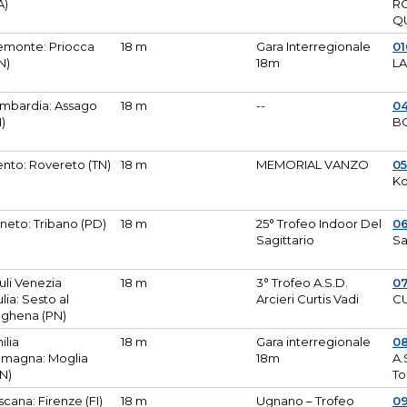
A)
R
Q
emonte: Priocca
18 m
Gara Interregionale
0
N)
18m
L
mbardia: Assago
18 m
--
04
I)
B
ento: Rovereto (TN)
18 m
MEMORIAL VANZO
0
Ko
neto: Tribano (PD)
18 m
25° Trofeo Indoor Del
0
Sagittario
Sa
iuli Venezia
18 m
3° Trofeo A.S.D.
0
ulia: Sesto al
Arcieri Curtis Vadi
CU
ghena (PN)
ilia
18 m
Gara interregionale
0
magna: Moglia
18m
A.
N)
To
scana: Firenze (FI)
18 m
Ugnano – Trofeo
0