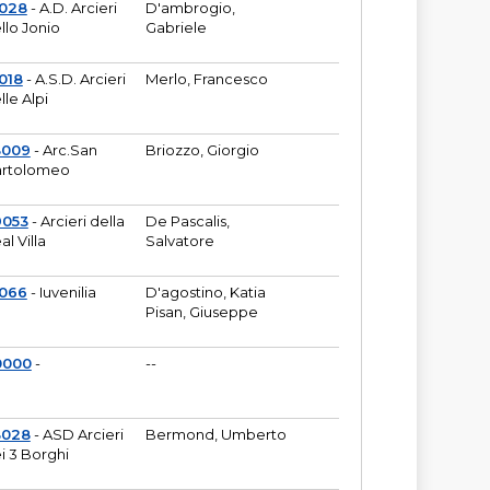
6028
- A.D. Arcieri
D'ambrogio,
llo Jonio
Gabriele
018
- A.S.D. Arcieri
Merlo, Francesco
lle Alpi
3009
- Arc.San
Briozzo, Giorgio
rtolomeo
9053
- Arcieri della
De Pascalis,
al Villa
Salvatore
1066
- Iuvenilia
D'agostino, Katia
Pisan, Giuseppe
0000
-
--
3028
- ASD Arcieri
Bermond, Umberto
i 3 Borghi