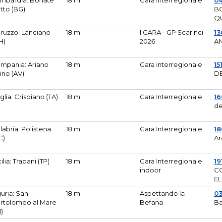
mbardia: Bonate
18 m
Gara Interregionale
04
tto (BG)
B
Q
ruzzo: Lanciano
18 m
I GARA - GP Scarinci
13
H)
2026
A
mpania: Ariano
18 m
Gara interregionale
15
pino (AV)
DE
glia: Crispiano (TA)
18 m
Gara Interregionale
1
de
labria: Polistena
18 m
Gara Interregionale
18
C)
Ar
cilia: Trapani (TP)
18 m
Gara Interregionale
19
indoor
CO
EL
guria: San
18 m
Aspettando la
0
rtolomeo al Mare
Befana
Ba
M)