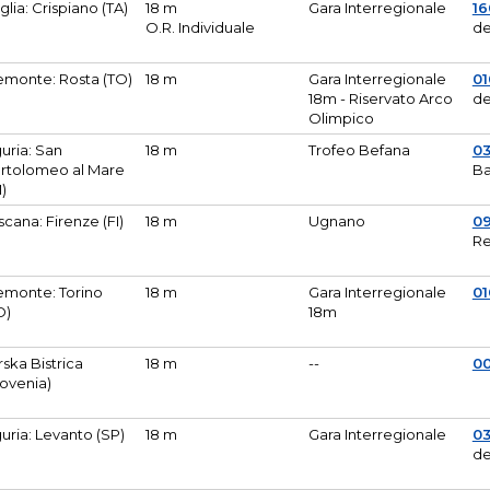
glia: Crispiano (TA)
18 m
Gara Interregionale
1
O.R. Individuale
de
emonte: Rosta (TO)
18 m
Gara Interregionale
01
18m - Riservato Arco
de
Olimpico
guria: San
18 m
Trofeo Befana
0
rtolomeo al Mare
Ba
M)
scana: Firenze (FI)
18 m
Ugnano
0
Re
emonte: Torino
18 m
Gara Interregionale
0
O)
18m
lirska Bistrica
18 m
--
0
lovenia)
guria: Levanto (SP)
18 m
Gara Interregionale
0
de