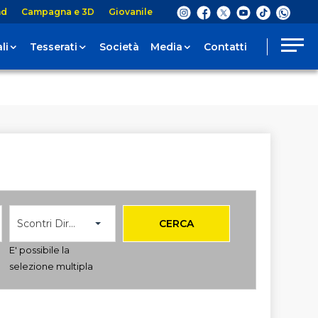
nd
Campagna e 3D
Giovanile
li
Tesserati
Società
Media
Contatti
Scontri Diretti
CERCA
E' possibile la
selezione multipla