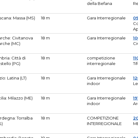
della Befana
Re
scana: Massa (MS)
18 m
Gara Interregionale
0
Co
A
rche: Civitanova
18 m
Gara Interregionale
10
rche (MC)
Ci
bria: Città di
18 m
competizione
11
stello (PG)
interregionale
Ti
zio: Latina (LT)
18 m
Gara Interregionale
1
indoor
Le
cilia: Milazzo (ME)
18 m
Gara Interregionale
19
indoor
Ar
rdegna: Torralba
18 m
COMPETIZIONE
2
S)
INTERREGIONALE
M