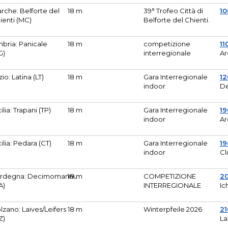
rche: Belforte del
18 m
39° Trofeo Città di
10
ienti (MC)
Belforte del Chienti.
bria: Panicale
18 m
competizione
11
G)
interregionale
Ar
zio: Latina (LT)
18 m
Gara Interregionale
1
indoor
De
cilia: Trapani (TP)
18 m
Gara Interregionale
19
indoor
Ar
cilia: Pedara (CT)
18 m
Gara Interregionale
19
indoor
Cl
rdegna: Decimomannu
18 m
COMPETIZIONE
2
A)
INTERREGIONALE
Ic
lzano: Laives/Leifers
18 m
Winterpfeile 2026
2
Z)
La