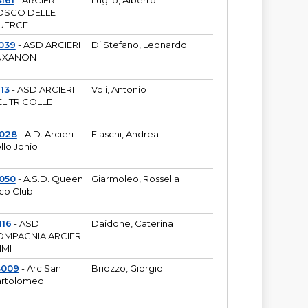
161
- ARCIERI
Luglio, Alberto
OSCO DELLE
UERCE
039
- ASD ARCIERI
Di Stefano, Leonardo
NXANON
113
- ASD ARCIERI
Voli, Antonio
L TRICOLLE
6028
- A.D. Arcieri
Fiaschi, Andrea
llo Jonio
050
- A.S.D. Queen
Giarmoleo, Rossella
co Club
116
- ASD
Daidone, Caterina
MPAGNIA ARCIERI
IMI
3009
- Arc.San
Briozzo, Giorgio
rtolomeo