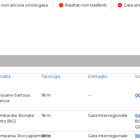
ara non ancora omologata
Risultati non trasferiti
Gara an
calità
Tipologia
Dettaglio
So
Mouans-Sartoux,
18 m
--
0
ancia
mbardia: Bonate
18 m
Gara Interregionale
04
tto (BG)
B
Q
mpania: Roccapiemonte
18 m
Gara interregionale
15