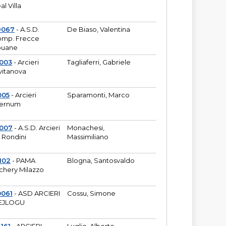
al Villa
9067
- A.S.D.
De Biaso, Valentina
mp. Frecce
puane
003
- Arcieri
Tagliaferri, Gabriele
vitanova
005
- Arcieri
Sparamonti, Marco
fernum
2007
- A.S.D. Arcieri
Monachesi,
 Rondini
Massimiliano
102
- PAMA
Blogna, Santosvaldo
chery Milazzo
0061
- ASD ARCIERI
Cossu, Simone
EJLOGU