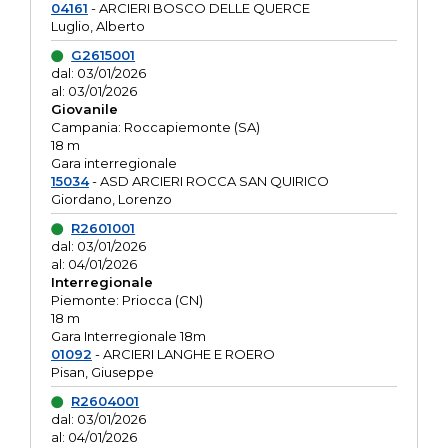
04161
- ARCIERI BOSCO DELLE QUERCE
Luglio, Alberto
G2615001
dal: 03/01/2026
al: 03/01/2026
Giovanile
Campania: Roccapiemonte (SA)
18 m
Gara interregionale
15034
- ASD ARCIERI ROCCA SAN QUIRICO
Giordano, Lorenzo
R2601001
dal: 03/01/2026
al: 04/01/2026
Interregionale
Piemonte: Priocca (CN)
18 m
Gara Interregionale 18m
01092
- ARCIERI LANGHE E ROERO
Pisan, Giuseppe
R2604001
dal: 03/01/2026
al: 04/01/2026