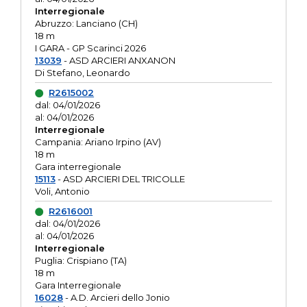
Interregionale
Abruzzo: Lanciano (CH)
18 m
I GARA - GP Scarinci 2026
13039
- ASD ARCIERI ANXANON
Di Stefano, Leonardo
R2615002
dal: 04/01/2026
al: 04/01/2026
Interregionale
Campania: Ariano Irpino (AV)
18 m
Gara interregionale
15113
- ASD ARCIERI DEL TRICOLLE
Voli, Antonio
R2616001
dal: 04/01/2026
al: 04/01/2026
Interregionale
Puglia: Crispiano (TA)
18 m
Gara Interregionale
16028
- A.D. Arcieri dello Jonio