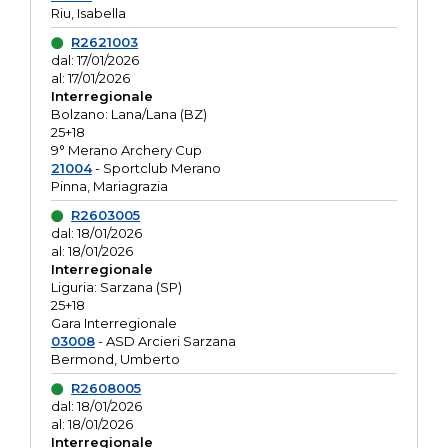
Riu, Isabella
R2621003
dal: 17/01/2026
al: 17/01/2026
Interregionale
Bolzano: Lana/Lana (BZ)
25+18
9° Merano Archery Cup
21004
- Sportclub Merano
Pinna, Mariagrazia
R2603005
dal: 18/01/2026
al: 18/01/2026
Interregionale
Liguria: Sarzana (SP)
25+18
Gara Interregionale
03008
- ASD Arcieri Sarzana
Bermond, Umberto
R2608005
dal: 18/01/2026
al: 18/01/2026
Interregionale