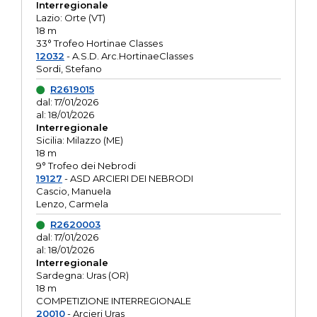
Interregionale
Lazio: Orte (VT)
18 m
33° Trofeo Hortinae Classes
12032
- A.S.D. Arc.HortinaeClasses
Sordi, Stefano
R2619015
dal: 17/01/2026
al: 18/01/2026
Interregionale
Sicilia: Milazzo (ME)
18 m
9° Trofeo dei Nebrodi
19127
- ASD ARCIERI DEI NEBRODI
Cascio, Manuela
Lenzo, Carmela
R2620003
dal: 17/01/2026
al: 18/01/2026
Interregionale
Sardegna: Uras (OR)
18 m
COMPETIZIONE INTERREGIONALE
20010
- Arcieri Uras