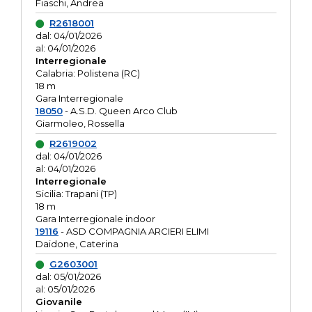
Fiaschi, Andrea
R2618001
dal: 04/01/2026
al: 04/01/2026
Interregionale
Calabria: Polistena (RC)
18 m
Gara Interregionale
18050
- A.S.D. Queen Arco Club
Giarmoleo, Rossella
R2619002
dal: 04/01/2026
al: 04/01/2026
Interregionale
Sicilia: Trapani (TP)
18 m
Gara Interregionale indoor
19116
- ASD COMPAGNIA ARCIERI ELIMI
Daidone, Caterina
G2603001
dal: 05/01/2026
al: 05/01/2026
Giovanile