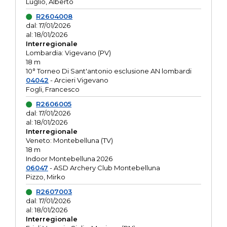
Luglio, Alberto
R2604008
dal: 17/01/2026
al: 18/01/2026
Interregionale
Lombardia: Vigevano (PV)
18 m
10° Torneo Di Sant'antonio esclusione AN lombardi
04042
- Arcieri Vigevano
Fogli, Francesco
R2606005
dal: 17/01/2026
al: 18/01/2026
Interregionale
Veneto: Montebelluna (TV)
18 m
Indoor Montebelluna 2026
06047
- ASD Archery Club Montebelluna
Pizzo, Mirko
R2607003
dal: 17/01/2026
al: 18/01/2026
Interregionale