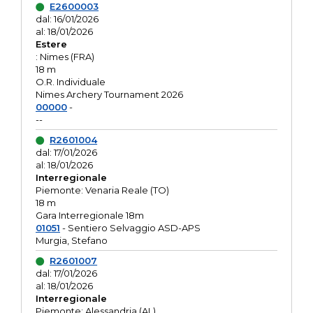
E2600003
dal: 16/01/2026
al: 18/01/2026
Estere
: Nimes (FRA)
18 m
O.R. Individuale
Nimes Archery Tournament 2026
00000
-
--
R2601004
dal: 17/01/2026
al: 18/01/2026
Interregionale
Piemonte: Venaria Reale (TO)
18 m
Gara Interregionale 18m
01051
- Sentiero Selvaggio ASD-APS
Murgia, Stefano
R2601007
dal: 17/01/2026
al: 18/01/2026
Interregionale
Piemonte: Alessandria (AL)