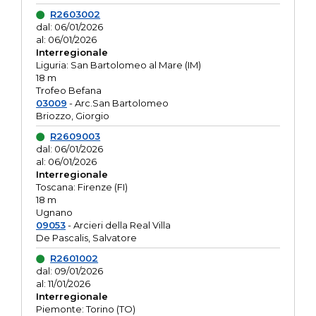
R2603002
dal: 06/01/2026
al: 06/01/2026
Interregionale
Liguria: San Bartolomeo al Mare (IM)
18 m
Trofeo Befana
03009
- Arc.San Bartolomeo
Briozzo, Giorgio
R2609003
dal: 06/01/2026
al: 06/01/2026
Interregionale
Toscana: Firenze (FI)
18 m
Ugnano
09053
- Arcieri della Real Villa
De Pascalis, Salvatore
R2601002
dal: 09/01/2026
al: 11/01/2026
Interregionale
Piemonte: Torino (TO)