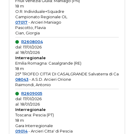
Friuli Venezia Giulia: Maniago (PN)
18 m
O.R. Individuale+Squadre
Campionato Regionale OL
07017
- Arcieri Maniago
Pascotto, Flavia
Cian, Giorgia
R2608004
dal: 17/01/2026
al: 18/01/2026
Interregionale
Emilia Romagna: Casalgrande (RE)
18 m
25° TROFEO CITTA' DI CASALGRANDE Salvaterra di Ca
08043
- A.S.D. Arcieri Orione
Raimondi, Antonio
R2609005
dal: 17/01/2026
al: 18/01/2026
Interregionale
Toscana: Pescia (PT)
18 m
Gara Interregionale
09014
- Arcieri Citta' di Pescia