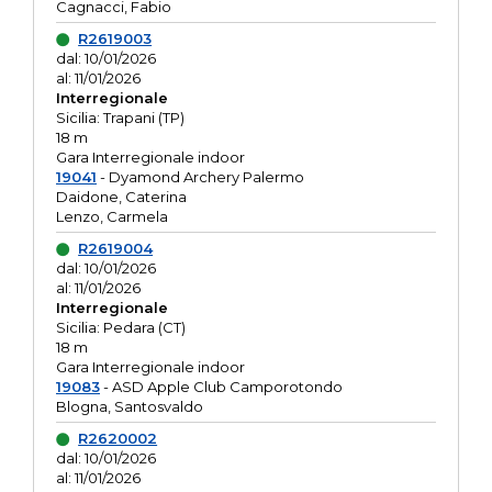
Cagnacci, Fabio
R2619003
dal: 10/01/2026
al: 11/01/2026
Interregionale
Sicilia: Trapani (TP)
18 m
Gara Interregionale indoor
19041
- Dyamond Archery Palermo
Daidone, Caterina
Lenzo, Carmela
R2619004
dal: 10/01/2026
al: 11/01/2026
Interregionale
Sicilia: Pedara (CT)
18 m
Gara Interregionale indoor
19083
- ASD Apple Club Camporotondo
Blogna, Santosvaldo
R2620002
dal: 10/01/2026
al: 11/01/2026