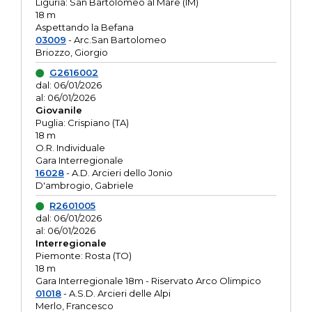
Liguria: San Bartolomeo al Mare (IM)
18 m
Aspettando la Befana
03009
- Arc.San Bartolomeo
Briozzo, Giorgio
G2616002
dal: 06/01/2026
al: 06/01/2026
Giovanile
Puglia: Crispiano (TA)
18 m
O.R. Individuale
Gara Interregionale
16028
- A.D. Arcieri dello Jonio
D'ambrogio, Gabriele
R2601005
dal: 06/01/2026
al: 06/01/2026
Interregionale
Piemonte: Rosta (TO)
18 m
Gara Interregionale 18m - Riservato Arco Olimpico
01018
- A.S.D. Arcieri delle Alpi
Merlo, Francesco