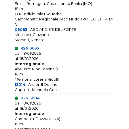
Emilia Romagna: Castelfranco Emilia (MO)
18 m
O.R. Individuale+Squadre
Campionato Regionale Arco Nudo TROFEO CITTA' DI
C
08085
- ASD ARCIERI DEL FORTE
Musolesi, Graziano
Morselli, Renato
R2613035
dal: 18/01/2026
al: 18/01/2026
Interregionale
Abruzzo: Ripa Teatina (CH)
18 m
Memorial Lorena Ridolfi
13014
- Arcieri Il Delfino
Capretti, Manuela Cecilia
R2615004
dal: 18/01/2026
al: 18/01/2026
Interregionale
Campania: Pozzuoli (NA)
18 m