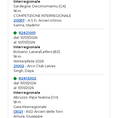
Interregionale
Sardegna: Decimomannu (CA)
18 m
COMPETIZIONE INTERREGIONALE
20057
- A.S.D. Arcieri Ichnos
Sanna, Vladimir
R2621001
dal: 10/01/2026
al: 10/01/2026
Interregionale
Bolzano: Laives/Leifers (BZ)
18 m
Winterpfeile 2026
21002
- Arco Club Laives
Singh, Daya
R2613002
dal: 11/01/2026
al: 11/01/2026
Interregionale
Abruzzo: Ripa Teatina (CH)
18 m
Gara Interregionale
13021
- ASD Arcieri delle Torri
Amura, Giuseppe