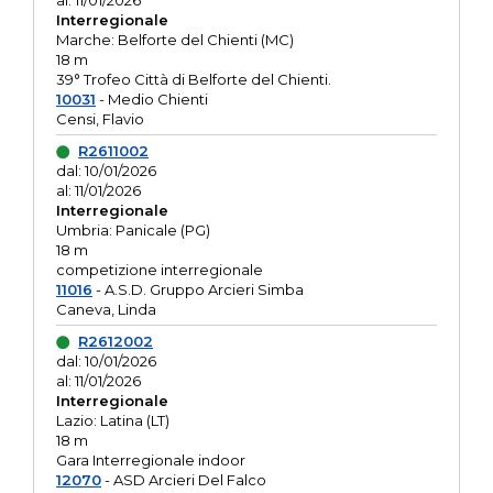
al: 11/01/2026
Interregionale
Marche: Belforte del Chienti (MC)
18 m
39° Trofeo Città di Belforte del Chienti.
10031
- Medio Chienti
Censi, Flavio
R2611002
dal: 10/01/2026
al: 11/01/2026
Interregionale
Umbria: Panicale (PG)
18 m
competizione interregionale
11016
- A.S.D. Gruppo Arcieri Simba
Caneva, Linda
R2612002
dal: 10/01/2026
al: 11/01/2026
Interregionale
Lazio: Latina (LT)
18 m
Gara Interregionale indoor
12070
- ASD Arcieri Del Falco