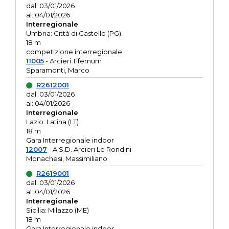
dal: 03/01/2026
al: 04/01/2026
Interregionale
Umbria: Città di Castello (PG)
18 m
competizione interregionale
11005
- Arcieri Tifernum
Sparamonti, Marco
R2612001
dal: 03/01/2026
al: 04/01/2026
Interregionale
Lazio: Latina (LT)
18 m
Gara Interregionale indoor
12007
- A.S.D. Arcieri Le Rondini
Monachesi, Massimiliano
R2619001
dal: 03/01/2026
al: 04/01/2026
Interregionale
Sicilia: Milazzo (ME)
18 m
Gara Interregionale indoor