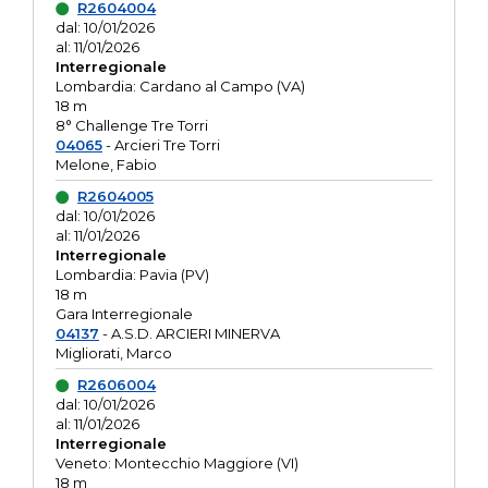
R2604004
dal: 10/01/2026
al: 11/01/2026
Interregionale
Lombardia: Cardano al Campo (VA)
18 m
8° Challenge Tre Torri
04065
- Arcieri Tre Torri
Melone, Fabio
R2604005
dal: 10/01/2026
al: 11/01/2026
Interregionale
Lombardia: Pavia (PV)
18 m
Gara Interregionale
04137
- A.S.D. ARCIERI MINERVA
Migliorati, Marco
R2606004
dal: 10/01/2026
al: 11/01/2026
Interregionale
Veneto: Montecchio Maggiore (VI)
18 m