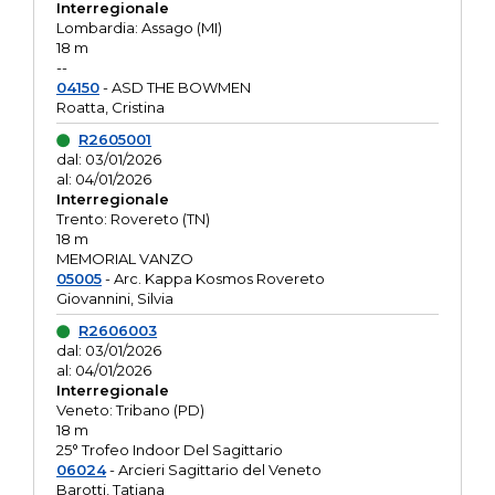
Interregionale
Lombardia: Assago (MI)
18 m
--
04150
- ASD THE BOWMEN
Roatta, Cristina
R2605001
dal: 03/01/2026
al: 04/01/2026
Interregionale
Trento: Rovereto (TN)
18 m
MEMORIAL VANZO
05005
- Arc. Kappa Kosmos Rovereto
Giovannini, Silvia
R2606003
dal: 03/01/2026
al: 04/01/2026
Interregionale
Veneto: Tribano (PD)
18 m
25° Trofeo Indoor Del Sagittario
06024
- Arcieri Sagittario del Veneto
Barotti, Tatiana