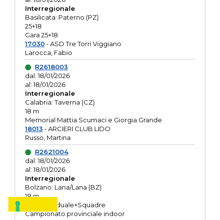
Interregionale
Basilicata: Paterno (PZ)
25+18
Gara 25+18
17030
- ASD Tre Torri Viggiano
Larocca, Fabio
R2618003
dal: 18/01/2026
al: 18/01/2026
Interregionale
Calabria: Taverna (CZ)
18 m
Memorial Mattia Scumaci e Giorgia Grande
18013
- ARCIERI CLUB LIDO
Russo, Martina
R2621004
dal: 18/01/2026
al: 18/01/2026
Interregionale
Bolzano: Lana/Lana (BZ)
18 m
O.R. Individuale+Squadre
Campionato provinciale indoor