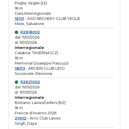
Puglia: Veglie (LE)
18 m
Gara Interregionale
16101
- ASD ARCHERY CLUB VEGLIE
Mele, Salvatore
R2618002
dal: 11/01/2026
al: 11/01/2026
Interregionale
Calabria: TAVERNA (CZ)
18 m
Memorial Giuseppe Pascuzzi
18013
- ARCIERI CLUB LIDO
Socievole, Eleonora
R2621002
dal: 11/01/2026
al: 11/01/2026
Interregionale
Bolzano: Laives/Leifers (BZ)
18 m
Frecce d’inverno 2026
21002
- Arco Club Laives
Singh, Daya