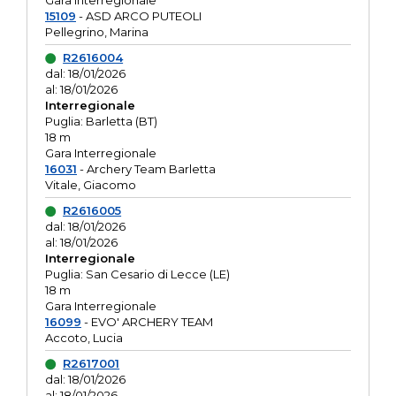
Gara interregionale
15109
- ASD ARCO PUTEOLI
Pellegrino, Marina
R2616004
dal: 18/01/2026
al: 18/01/2026
Interregionale
Puglia: Barletta (BT)
18 m
Gara Interregionale
16031
- Archery Team Barletta
Vitale, Giacomo
R2616005
dal: 18/01/2026
al: 18/01/2026
Interregionale
Puglia: San Cesario di Lecce (LE)
18 m
Gara Interregionale
16099
- EVO' ARCHERY TEAM
Accoto, Lucia
R2617001
dal: 18/01/2026
al: 18/01/2026