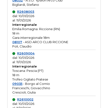
08032
- A.S.D. Ypsilon Arco Club
Bigliardi, Stefano
R2608003
dal: 10/01/2026
al: 11/01/2026
Interregionale
Emilia Romagna: Riccione (RN)
18 m
Gara interregionale 18m
08107
- ASD ARCO CLUB RICCIONE
Poli, Claudio
R2609004
dal: 10/01/2026
al: 11/01/2026
Interregionale
Toscana: Pescia (PT)
18 m
Trofeo Gigliato Pratese
09035
- Borgo al Cornio
Franceschi, Giovacchino
Crescioli, Giulia
R2610002
dal: 10/01/2026