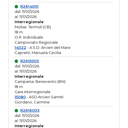
R2614001
dal: 11/01/2026
al: 11/01/2026
Interregionale
Molise: Termoli (CB)
18 m
O.R. Individuale
Campionato Regionale
14022
- A.S.D. Arcieri del Mare
Capretti, Manuela Cecilia
R2615003
dal: 11/01/2026
al: 11/01/2026
Interregionale
Campania: Benevento (BN)
18 m
Gara interregionale
15080
- ASD Arcieri Sanniti
Giordano, Carmine
R2616003
dal: 11/01/2026
al: 11/01/2026
Interregionale