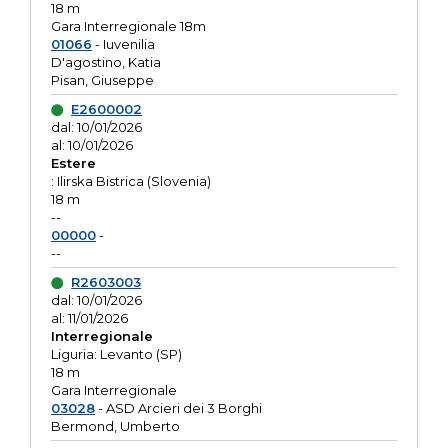
18 m
Gara Interregionale 18m
01066
- Iuvenilia
D'agostino, Katia
Pisan, Giuseppe
E2600002
dal: 10/01/2026
al: 10/01/2026
Estere
: Ilirska Bistrica (Slovenia)
18 m
--
00000
-
--
R2603003
dal: 10/01/2026
al: 11/01/2026
Interregionale
Liguria: Levanto (SP)
18 m
Gara Interregionale
03028
- ASD Arcieri dei 3 Borghi
Bermond, Umberto