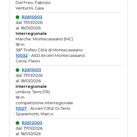
Del Freo, Fabrizio
Venturini, Gaia
R2610003
dal: 17/01/2026
al: 18/01/2026
Interregionale
Marche: Montecassiano (MC)
18 m
38° Trofeo Città di Montecassiano
10032
- ASD Arcieri Montecassiano
Censi, Flavio
R2611003
dal: 17/01/2026
al: 18/01/2026
Interregionale
Umbria: Terni (TR)
18 m
competizione interregionale
11027
- Arcieri Citta' Di Terni
Sparamonti, Marco
R2612003
dal: 17/01/2026
al: 18/01/2026