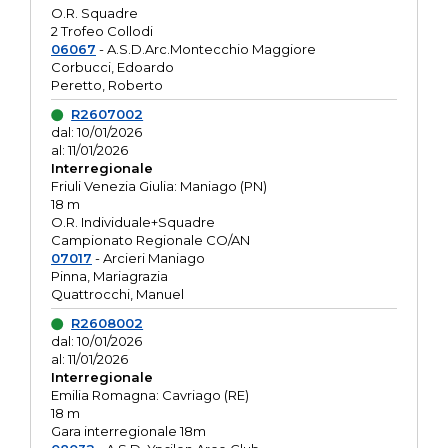
O.R. Squadre
2 Trofeo Collodi
06067
- A.S.D.Arc.Montecchio Maggiore
Corbucci, Edoardo
Peretto, Roberto
R2607002
dal: 10/01/2026
al: 11/01/2026
Interregionale
Friuli Venezia Giulia: Maniago (PN)
18 m
O.R. Individuale+Squadre
Campionato Regionale CO/AN
07017
- Arcieri Maniago
Pinna, Mariagrazia
Quattrocchi, Manuel
R2608002
dal: 10/01/2026
al: 11/01/2026
Interregionale
Emilia Romagna: Cavriago (RE)
18 m
Gara interregionale 18m