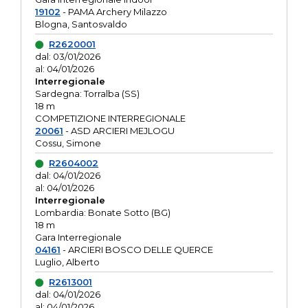
19102
- PAMA Archery Milazzo
Blogna, Santosvaldo
R2620001
dal: 03/01/2026
al: 04/01/2026
Interregionale
Sardegna: Torralba (SS)
18 m
COMPETIZIONE INTERREGIONALE
20061
- ASD ARCIERI MEJLOGU
Cossu, Simone
R2604002
dal: 04/01/2026
al: 04/01/2026
Interregionale
Lombardia: Bonate Sotto (BG)
18 m
Gara Interregionale
04161
- ARCIERI BOSCO DELLE QUERCE
Luglio, Alberto
R2613001
dal: 04/01/2026
al: 04/01/2026