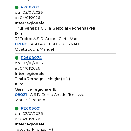
R2607001
dal: 03/01/2026
al: 04/01/2026
Interregionale
Friuli Venezia Giulia: Sesto al Reghena (PN)
18 m
3° Trofeo A.S.D. Arcieri Curtis Vadi
07025
- ASD ARCIERI CURTIS VADI
Quattrocchi, Manuel
R2608074
dal: 03/01/2026
al: 04/01/2026
Interregionale
Emilia Romagna: Moglia (MN)
18 m
Gara interregionale 18m
08021
- A.S.D.Comp.Arc.del Torrazzo
Morselli, Renato
R2609001
dal: 03/01/2026
al: 04/01/2026
Interregionale
Toscana: Firenze (FI)