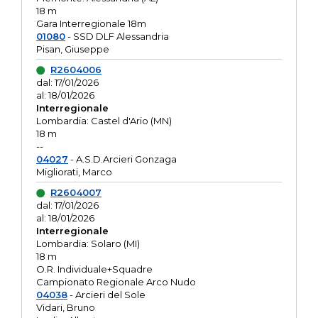
18 m
Gara Interregionale 18m
01080
- SSD DLF Alessandria
Pisan, Giuseppe
R2604006
dal: 17/01/2026
al: 18/01/2026
Interregionale
Lombardia: Castel d'Ario (MN)
18 m
--
04027
- A.S.D.Arcieri Gonzaga
Migliorati, Marco
R2604007
dal: 17/01/2026
al: 18/01/2026
Interregionale
Lombardia: Solaro (MI)
18 m
O.R. Individuale+Squadre
Campionato Regionale Arco Nudo
04038
- Arcieri del Sole
Vidari, Bruno