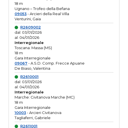
18 m
Ugnano – Trofeo della Befana
09053
- Arcieri della Real Villa
Venturini, Gaia
R2609002
dal: 03/01/2026
al: 04/01/2026
Interregionale
Toscana: Massa (MS)
18 m
Gara Interregionale
09067
- A.S.D. Comp. Frecce Apuane
De Biaso, Valentina
R2610001
dal: 03/01/2026
al: 04/01/2026
Interregionale
Marche: Civitanova Marche (MC)
18 m
Gara Interregionale
10003
- Arcieri Civitanova
Tagliaferri, Gabriele
R2611001