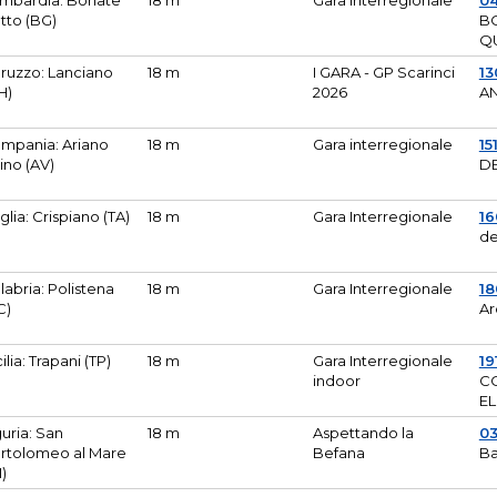
mbardia: Bonate
18 m
Gara Interregionale
04
tto (BG)
B
Q
ruzzo: Lanciano
18 m
I GARA - GP Scarinci
13
H)
2026
A
mpania: Ariano
18 m
Gara interregionale
15
pino (AV)
DE
glia: Crispiano (TA)
18 m
Gara Interregionale
1
de
labria: Polistena
18 m
Gara Interregionale
18
C)
Ar
cilia: Trapani (TP)
18 m
Gara Interregionale
19
indoor
CO
EL
guria: San
18 m
Aspettando la
0
rtolomeo al Mare
Befana
Ba
M)