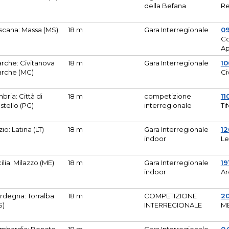
della Befana
Re
scana: Massa (MS)
18 m
Gara Interregionale
0
Co
A
rche: Civitanova
18 m
Gara Interregionale
10
rche (MC)
Ci
bria: Città di
18 m
competizione
11
stello (PG)
interregionale
Ti
zio: Latina (LT)
18 m
Gara Interregionale
1
indoor
Le
cilia: Milazzo (ME)
18 m
Gara Interregionale
19
indoor
Ar
rdegna: Torralba
18 m
COMPETIZIONE
2
S)
INTERREGIONALE
M