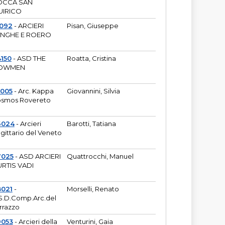
OCCA SAN
UIRICO
1092
- ARCIERI
Pisan, Giuseppe
ANGHE E ROERO
150
- ASD THE
Roatta, Cristina
OWMEN
5005
- Arc. Kappa
Giovannini, Silvia
smos Rovereto
6024
- Arcieri
Barotti, Tatiana
gittario del Veneto
7025
- ASD ARCIERI
Quattrocchi, Manuel
RTIS VADI
8021
-
Morselli, Renato
S.D.Comp.Arc.del
rrazzo
9053
- Arcieri della
Venturini, Gaia