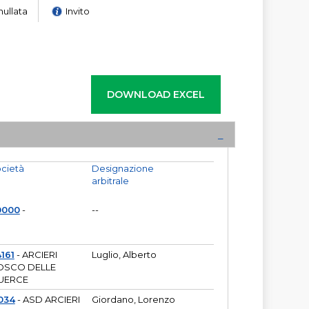
nullata
Invito
cietà
Designazione
arbitrale
0000
-
--
161
- ARCIERI
Luglio, Alberto
OSCO DELLE
UERCE
034
- ASD ARCIERI
Giordano, Lorenzo