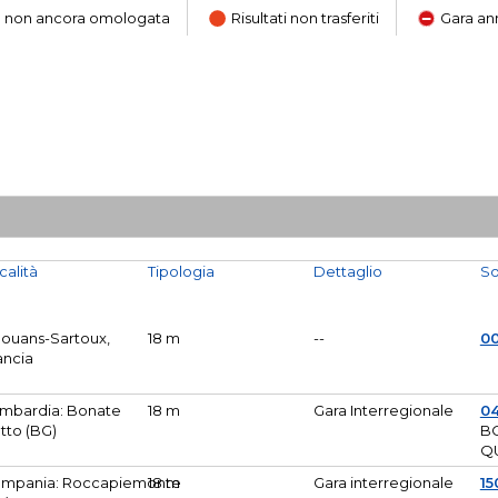
ara non ancora omologata
Risultati non trasferiti
Gara an
calità
Tipologia
Dettaglio
So
Mouans-Sartoux,
18 m
--
0
ancia
mbardia: Bonate
18 m
Gara Interregionale
04
tto (BG)
B
Q
mpania: Roccapiemonte
18 m
Gara interregionale
15