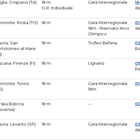
glia: Crispiano (TA)
18 m
Gara Interregionale
1
O.R. Individuale
de
emonte: Rosta (TO)
18 m
Gara Interregionale
01
18m - Riservato Arco
de
Olimpico
guria: San
18 m
Trofeo Befana
0
rtolomeo al Mare
Ba
M)
scana: Firenze (FI)
18 m
Ugnano
0
Re
emonte: Torino
18 m
Gara Interregionale
0
O)
18m
lirska Bistrica
18 m
--
0
lovenia)
guria: Levanto (SP)
18 m
Gara Interregionale
0
de