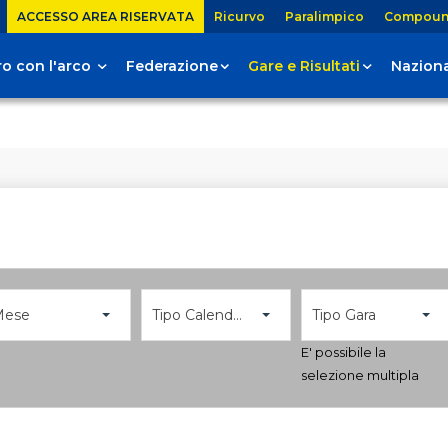
ACCESSO AREA RISERVATA
Ricurvo
Paralimpico
Compou
tiro con l'arco
Federazione
Gare e Risultati
Naziona
Mese
Tipo Calendario
Tipo Gara
E' possibile la
selezione multipla