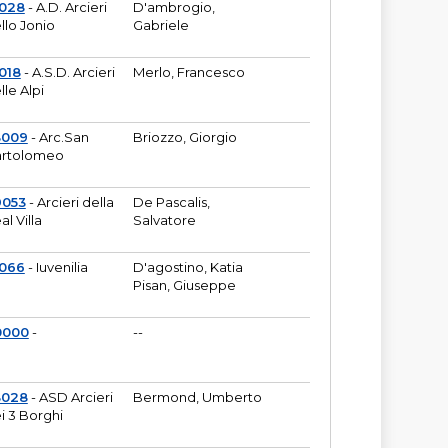
6028
- A.D. Arcieri
D'ambrogio,
llo Jonio
Gabriele
018
- A.S.D. Arcieri
Merlo, Francesco
lle Alpi
3009
- Arc.San
Briozzo, Giorgio
rtolomeo
9053
- Arcieri della
De Pascalis,
al Villa
Salvatore
1066
- Iuvenilia
D'agostino, Katia
Pisan, Giuseppe
0000
-
--
3028
- ASD Arcieri
Bermond, Umberto
i 3 Borghi