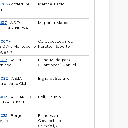
4065
- Arcieri Tre
Melone, Fabio
rri
137
- A.S.D.
Migliorati, Marco
CIERI MINERVA
6067
-
Corbucci, Edoardo
S.D.Arc.Montecchio
Peretto, Roberto
ggiore
7017
- Arcieri
Pinna, Mariagrazia
aniago
Quattrocchi, Manuel
8032
- A.S.D.
Bigliardi, Stefano
silon Arco Club
8107
- ASD ARCO
Poli, Claudio
UB RICCIONE
9035
- Borgo al
Franceschi,
rnio
Giovacchino
Crescioli, Giulia