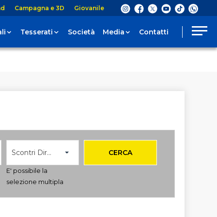
nd
Campagna e 3D
Giovanile
li
Tesserati
Società
Media
Contatti
Scontri Diretti
CERCA
E' possibile la
selezione multipla