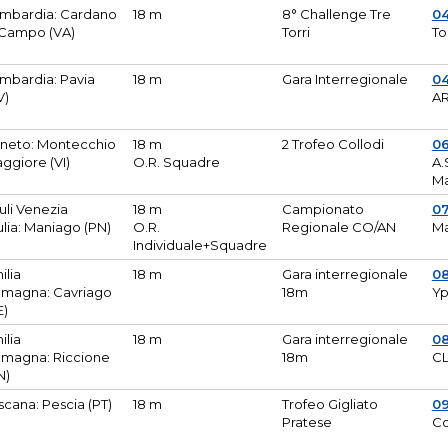
mbardia: Cardano
18 m
8° Challenge Tre
0
 Campo (VA)
Torri
To
mbardia: Pavia
18 m
Gara Interregionale
04
V)
AR
neto: Montecchio
18 m
2 Trofeo Collodi
0
ggiore (VI)
O.R. Squadre
A.
Ma
iuli Venezia
18 m
Campionato
0
ulia: Maniago (PN)
O.R.
Regionale CO/AN
M
Individuale+Squadre
ilia
18 m
Gara interregionale
0
magna: Cavriago
18m
Yp
E)
ilia
18 m
Gara interregionale
0
magna: Riccione
18m
CL
N)
scana: Pescia (PT)
18 m
Trofeo Gigliato
0
Pratese
Co