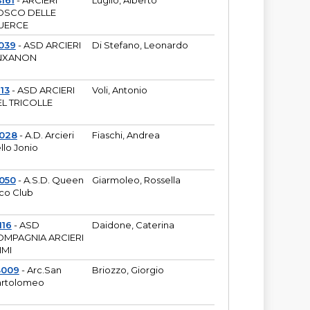
161
- ARCIERI
Luglio, Alberto
OSCO DELLE
UERCE
039
- ASD ARCIERI
Di Stefano, Leonardo
NXANON
113
- ASD ARCIERI
Voli, Antonio
L TRICOLLE
6028
- A.D. Arcieri
Fiaschi, Andrea
llo Jonio
050
- A.S.D. Queen
Giarmoleo, Rossella
co Club
116
- ASD
Daidone, Caterina
MPAGNIA ARCIERI
IMI
3009
- Arc.San
Briozzo, Giorgio
rtolomeo