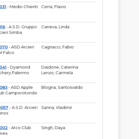
031
- Medio Chienti
Censi, Flavio
016
- A.S.D. Gruppo
Caneva, Linda
cieri Simba
2070
- ASD Arcieri
Cagnacci, Fabio
l Falco
041
- Dyamond
Daidone, Caterina
chery Palermo
Lenzo, Carmela
083
- ASD Apple
Blogna, Santosvaldo
ub Camporotondo
0057
- A.S.D. Arcieri
Sanna, Vladimir
hnos
1002
- Arco Club
Singh, Daya
ives