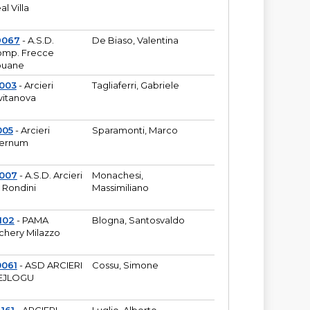
al Villa
9067
- A.S.D.
De Biaso, Valentina
mp. Frecce
puane
003
- Arcieri
Tagliaferri, Gabriele
vitanova
005
- Arcieri
Sparamonti, Marco
fernum
2007
- A.S.D. Arcieri
Monachesi,
 Rondini
Massimiliano
102
- PAMA
Blogna, Santosvaldo
chery Milazzo
0061
- ASD ARCIERI
Cossu, Simone
EJLOGU