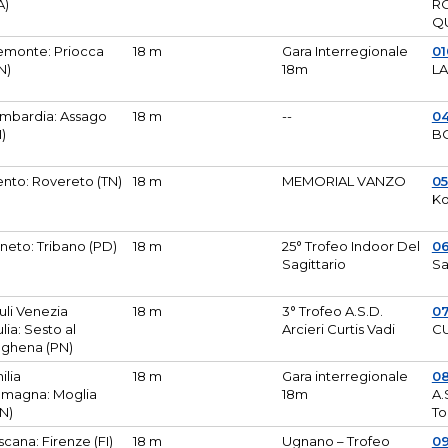
A)
R
Q
emonte: Priocca
18 m
Gara Interregionale
0
N)
18m
L
mbardia: Assago
18 m
--
04
I)
B
ento: Rovereto (TN)
18 m
MEMORIAL VANZO
0
Ko
neto: Tribano (PD)
18 m
25° Trofeo Indoor Del
0
Sagittario
Sa
iuli Venezia
18 m
3° Trofeo A.S.D.
0
ulia: Sesto al
Arcieri Curtis Vadi
CU
ghena (PN)
ilia
18 m
Gara interregionale
0
magna: Moglia
18m
A.
N)
To
scana: Firenze (FI)
18 m
Ugnano – Trofeo
0