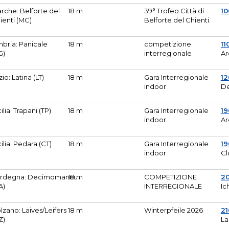
rche: Belforte del
18 m
39° Trofeo Città di
10
ienti (MC)
Belforte del Chienti.
bria: Panicale
18 m
competizione
11
G)
interregionale
Ar
zio: Latina (LT)
18 m
Gara Interregionale
1
indoor
De
cilia: Trapani (TP)
18 m
Gara Interregionale
19
indoor
Ar
cilia: Pedara (CT)
18 m
Gara Interregionale
19
indoor
Cl
rdegna: Decimomannu
18 m
COMPETIZIONE
2
A)
INTERREGIONALE
Ic
lzano: Laives/Leifers
18 m
Winterpfeile 2026
2
Z)
La