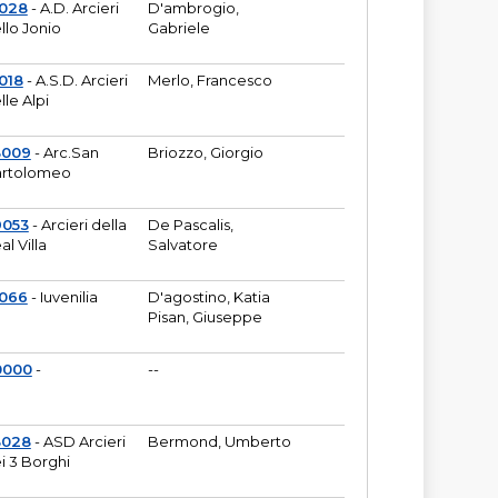
6028
- A.D. Arcieri
D'ambrogio,
llo Jonio
Gabriele
018
- A.S.D. Arcieri
Merlo, Francesco
lle Alpi
3009
- Arc.San
Briozzo, Giorgio
rtolomeo
9053
- Arcieri della
De Pascalis,
al Villa
Salvatore
1066
- Iuvenilia
D'agostino, Katia
Pisan, Giuseppe
0000
-
--
3028
- ASD Arcieri
Bermond, Umberto
i 3 Borghi