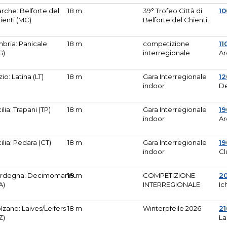
rche: Belforte del
18 m
39° Trofeo Città di
10
ienti (MC)
Belforte del Chienti.
bria: Panicale
18 m
competizione
11
G)
interregionale
Ar
zio: Latina (LT)
18 m
Gara Interregionale
1
indoor
De
cilia: Trapani (TP)
18 m
Gara Interregionale
19
indoor
Ar
cilia: Pedara (CT)
18 m
Gara Interregionale
19
indoor
Cl
rdegna: Decimomannu
18 m
COMPETIZIONE
2
A)
INTERREGIONALE
Ic
lzano: Laives/Leifers
18 m
Winterpfeile 2026
2
Z)
La