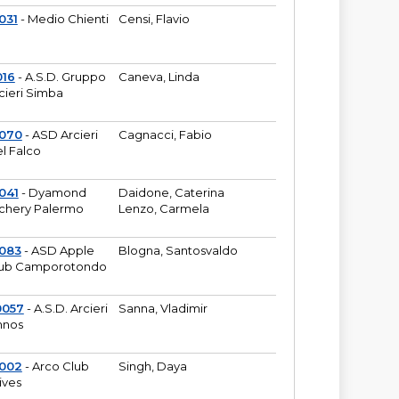
031
- Medio Chienti
Censi, Flavio
016
- A.S.D. Gruppo
Caneva, Linda
cieri Simba
2070
- ASD Arcieri
Cagnacci, Fabio
l Falco
041
- Dyamond
Daidone, Caterina
chery Palermo
Lenzo, Carmela
083
- ASD Apple
Blogna, Santosvaldo
ub Camporotondo
0057
- A.S.D. Arcieri
Sanna, Vladimir
hnos
1002
- Arco Club
Singh, Daya
ives