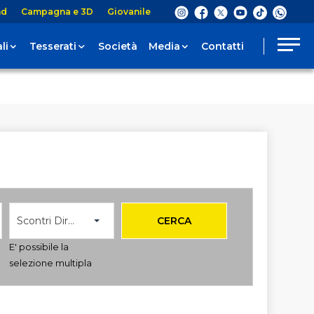
nd
Campagna e 3D
Giovanile
li
Tesserati
Società
Media
Contatti
Scontri Diretti
CERCA
E' possibile la
selezione multipla