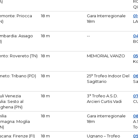
A)
R
Q
emonte: Priocca
18 m
Gara Interregionale
0
N)
18m
L
mbardia: Assago
18 m
--
04
I)
B
ento: Rovereto (TN)
18 m
MEMORIAL VANZO
0
Ko
neto: Tribano (PD)
18 m
25° Trofeo Indoor Del
0
Sagittario
Sa
iuli Venezia
18 m
3° Trofeo A.S.D.
0
ulia: Sesto al
Arcieri Curtis Vadi
CU
ghena (PN)
ilia
18 m
Gara interregionale
0
magna: Moglia
18m
A.
N)
To
scana: Firenze (FI)
18 m
Ugnano – Trofeo
0