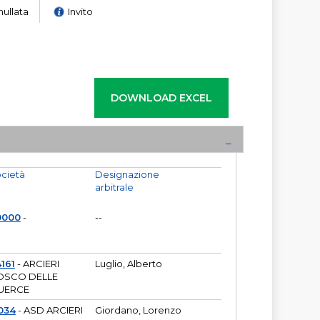
nullata
Invito
cietà
Designazione
arbitrale
0000
-
--
161
- ARCIERI
Luglio, Alberto
OSCO DELLE
UERCE
034
- ASD ARCIERI
Giordano, Lorenzo