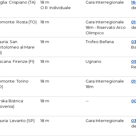
glia: Crispiano (TA)
18 m
Gara Interregionale
1
O.R. Individuale
de
emonte: Rosta (TO)
18 m
Gara Interregionale
01
18m - Riservato Arco
de
Olimpico
guria: San
18 m
Trofeo Befana
0
rtolomeo al Mare
Ba
M)
scana: Firenze (FI)
18 m
Ugnano
0
Re
emonte: Torino
18 m
Gara Interregionale
0
O)
18m
lirska Bistrica
18 m
--
0
lovenia)
guria: Levanto (SP)
18 m
Gara Interregionale
0
de