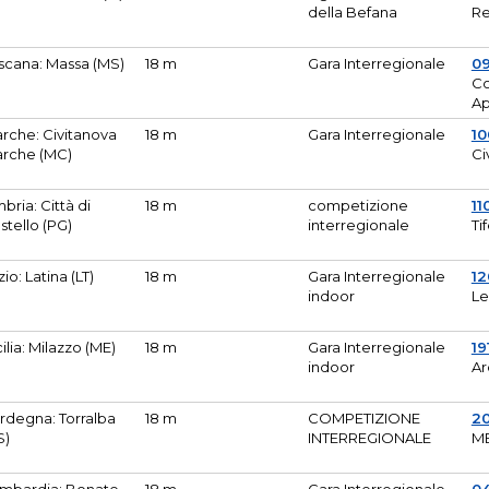
della Befana
Re
scana: Massa (MS)
18 m
Gara Interregionale
0
Co
A
rche: Civitanova
18 m
Gara Interregionale
10
rche (MC)
Ci
bria: Città di
18 m
competizione
11
stello (PG)
interregionale
Ti
zio: Latina (LT)
18 m
Gara Interregionale
1
indoor
Le
cilia: Milazzo (ME)
18 m
Gara Interregionale
19
indoor
Ar
rdegna: Torralba
18 m
COMPETIZIONE
2
S)
INTERREGIONALE
M