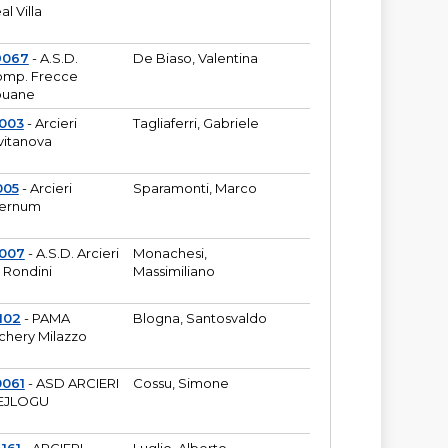
al Villa
9067
- A.S.D.
De Biaso, Valentina
mp. Frecce
puane
003
- Arcieri
Tagliaferri, Gabriele
vitanova
005
- Arcieri
Sparamonti, Marco
fernum
2007
- A.S.D. Arcieri
Monachesi,
 Rondini
Massimiliano
102
- PAMA
Blogna, Santosvaldo
chery Milazzo
0061
- ASD ARCIERI
Cossu, Simone
EJLOGU