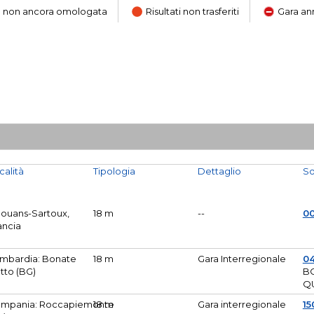
ara non ancora omologata
Risultati non trasferiti
Gara an
calità
Tipologia
Dettaglio
So
Mouans-Sartoux,
18 m
--
0
ancia
mbardia: Bonate
18 m
Gara Interregionale
04
tto (BG)
B
Q
mpania: Roccapiemonte
18 m
Gara interregionale
15