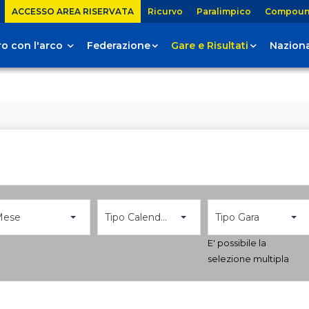
ACCESSO AREA RISERVATA
Ricurvo
Paralimpico
Compou
tiro con l'arco
Federazione
Gare e Risultati
Naziona
Mese
Tipo Calendario
Tipo Gara
E' possibile la
selezione multipla