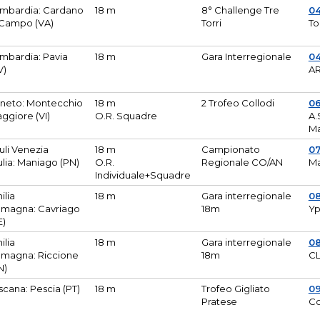
mbardia: Cardano
18 m
8° Challenge Tre
0
 Campo (VA)
Torri
To
mbardia: Pavia
18 m
Gara Interregionale
04
V)
AR
neto: Montecchio
18 m
2 Trofeo Collodi
0
ggiore (VI)
O.R. Squadre
A.
Ma
iuli Venezia
18 m
Campionato
0
ulia: Maniago (PN)
O.R.
Regionale CO/AN
M
Individuale+Squadre
ilia
18 m
Gara interregionale
0
magna: Cavriago
18m
Yp
E)
ilia
18 m
Gara interregionale
0
magna: Riccione
18m
CL
N)
scana: Pescia (PT)
18 m
Trofeo Gigliato
0
Pratese
Co