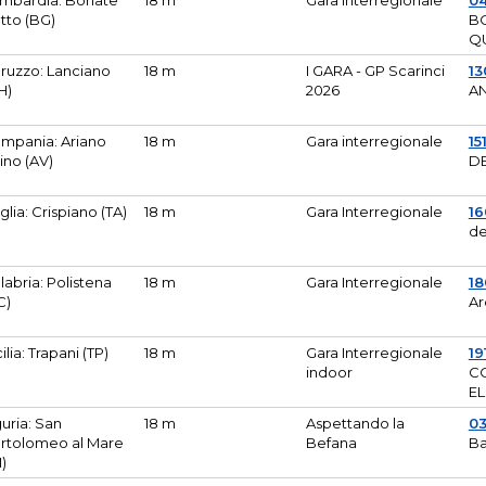
mbardia: Bonate
18 m
Gara Interregionale
04
tto (BG)
B
Q
ruzzo: Lanciano
18 m
I GARA - GP Scarinci
13
H)
2026
A
mpania: Ariano
18 m
Gara interregionale
15
pino (AV)
DE
glia: Crispiano (TA)
18 m
Gara Interregionale
1
de
labria: Polistena
18 m
Gara Interregionale
18
C)
Ar
cilia: Trapani (TP)
18 m
Gara Interregionale
19
indoor
CO
EL
guria: San
18 m
Aspettando la
0
rtolomeo al Mare
Befana
Ba
M)