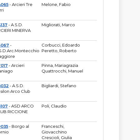
4065
- Arcieri Tre
Melone, Fabio
rri
137
- A.S.D.
Migliorati, Marco
CIERI MINERVA
6067
-
Corbucci, Edoardo
S.D.Arc.Montecchio
Peretto, Roberto
ggiore
7017
- Arcieri
Pinna, Mariagrazia
aniago
Quattrocchi, Manuel
8032
- A.S.D.
Bigliardi, Stefano
silon Arco Club
8107
- ASD ARCO
Poli, Claudio
UB RICCIONE
9035
- Borgo al
Franceschi,
rnio
Giovacchino
Crescioli, Giulia