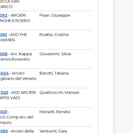
OCCA SAN
UIRICO
1092
- ARCIERI
Pisan, Giuseppe
ANGHE E ROERO
150
- ASD THE
Roatta, Cristina
OWMEN
5005
- Arc. Kappa
Giovannini, Silvia
smos Rovereto
6024
- Arcieri
Barotti, Tatiana
gittario del Veneto
7025
- ASD ARCIERI
Quattrocchi, Manuel
RTIS VADI
8021
-
Morselli, Renato
S.D.Comp.Arc.del
rrazzo
9053
- Arcieri della
Venturini, Gaia