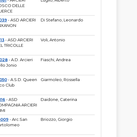
161
- ARCIERI
Luglio, Alberto
OSCO DELLE
UERCE
039
- ASD ARCIERI
Di Stefano, Leonardo
NXANON
113
- ASD ARCIERI
Voli, Antonio
L TRICOLLE
6028
- A.D. Arcieri
Fiaschi, Andrea
llo Jonio
050
- A.S.D. Queen
Giarmoleo, Rossella
co Club
116
- ASD
Daidone, Caterina
MPAGNIA ARCIERI
IMI
3009
- Arc.San
Briozzo, Giorgio
rtolomeo