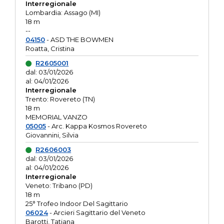
Interregionale
Lombardia: Assago (MI)
18 m
--
04150
- ASD THE BOWMEN
Roatta, Cristina
R2605001
dal: 03/01/2026
al: 04/01/2026
Interregionale
Trento: Rovereto (TN)
18 m
MEMORIAL VANZO
05005
- Arc. Kappa Kosmos Rovereto
Giovannini, Silvia
R2606003
dal: 03/01/2026
al: 04/01/2026
Interregionale
Veneto: Tribano (PD)
18 m
25° Trofeo Indoor Del Sagittario
06024
- Arcieri Sagittario del Veneto
Barotti, Tatiana