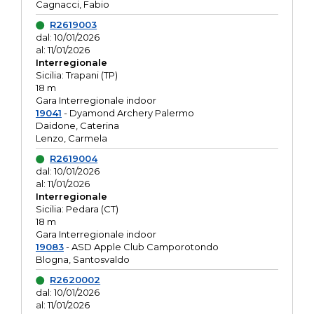
Cagnacci, Fabio
R2619003
dal: 10/01/2026
al: 11/01/2026
Interregionale
Sicilia: Trapani (TP)
18 m
Gara Interregionale indoor
19041
- Dyamond Archery Palermo
Daidone, Caterina
Lenzo, Carmela
R2619004
dal: 10/01/2026
al: 11/01/2026
Interregionale
Sicilia: Pedara (CT)
18 m
Gara Interregionale indoor
19083
- ASD Apple Club Camporotondo
Blogna, Santosvaldo
R2620002
dal: 10/01/2026
al: 11/01/2026