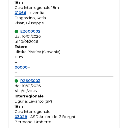
18 m
Gara Interregionale 18m
01066
- Iuvenilia
D'agostino, Katia
Pisan, Giuseppe
E2600002
dal: 10/01/2026
al: 10/01/2026
Estere
: Ilirska Bistrica (Slovenia)
18 m
--
00000
-
--
R2603003
dal: 10/01/2026
al: 11/01/2026
Interregionale
Liguria: Levanto (SP)
18 m
Gara Interregionale
03028
- ASD Arcieri dei 3 Borghi
Bermond, Umberto