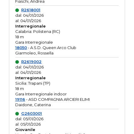
Fiaschi, Andrea
R2618001
dal: 04/01/2026
al: 04/01/2026
Interregionale
Calabria: Polistena (RC)
18 m
Gara Interregionale
18050
- A.S.D. Queen Arco Club
Giarmoleo, Rossella
R2619002
dal: 04/01/2026
al: 04/01/2026
Interregionale
Sicilia: Trapani (TP)
18 m
Gara Interregionale indoor
19116
- ASD COMPAGNIA ARCIERI ELIMI
Daidone, Caterina
G2603001
dal: 05/01/2026
al: 05/01/2026
Giovanile