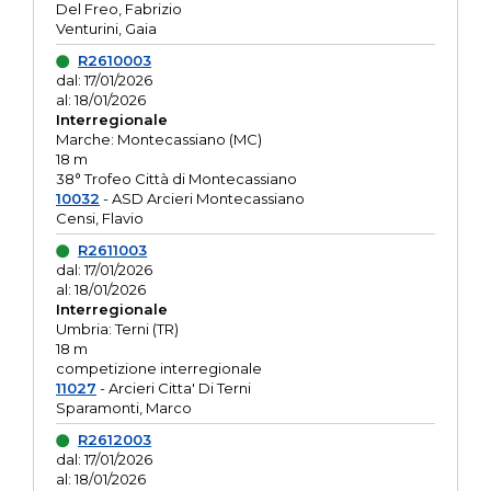
Del Freo, Fabrizio
Venturini, Gaia
R2610003
dal: 17/01/2026
al: 18/01/2026
Interregionale
Marche: Montecassiano (MC)
18 m
38° Trofeo Città di Montecassiano
10032
- ASD Arcieri Montecassiano
Censi, Flavio
R2611003
dal: 17/01/2026
al: 18/01/2026
Interregionale
Umbria: Terni (TR)
18 m
competizione interregionale
11027
- Arcieri Citta' Di Terni
Sparamonti, Marco
R2612003
dal: 17/01/2026
al: 18/01/2026