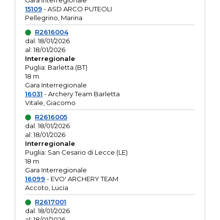
Gara interregionale
15109
- ASD ARCO PUTEOLI
Pellegrino, Marina
R2616004
dal: 18/01/2026
al: 18/01/2026
Interregionale
Puglia: Barletta (BT)
18 m
Gara Interregionale
16031
- Archery Team Barletta
Vitale, Giacomo
R2616005
dal: 18/01/2026
al: 18/01/2026
Interregionale
Puglia: San Cesario di Lecce (LE)
18 m
Gara Interregionale
16099
- EVO' ARCHERY TEAM
Accoto, Lucia
R2617001
dal: 18/01/2026
al: 18/01/2026