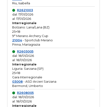
Riu, Isabella
R2621003
dal: 17/01/2026
al: 17/01/2026
Interregionale
Bolzano: Lana/Lana (BZ)
25+18
9° Merano Archery Cup
21004
- Sportclub Merano
Pinna, Mariagrazia
R2603005
dal: 18/01/2026
al: 18/01/2026
Interregionale
Liguria: Sarzana (SP)
25+18
Gara Interregionale
03008
- ASD Arcieri Sarzana
Bermond, Umberto
R2608005
dal: 18/01/2026
al: 18/01/2026
Interregionale