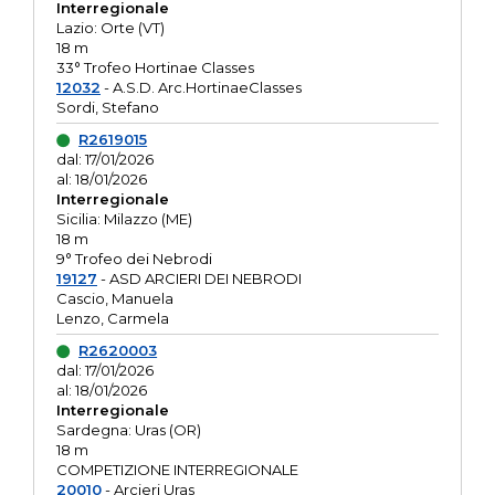
Interregionale
Lazio: Orte (VT)
18 m
33° Trofeo Hortinae Classes
12032
- A.S.D. Arc.HortinaeClasses
Sordi, Stefano
R2619015
dal: 17/01/2026
al: 18/01/2026
Interregionale
Sicilia: Milazzo (ME)
18 m
9° Trofeo dei Nebrodi
19127
- ASD ARCIERI DEI NEBRODI
Cascio, Manuela
Lenzo, Carmela
R2620003
dal: 17/01/2026
al: 18/01/2026
Interregionale
Sardegna: Uras (OR)
18 m
COMPETIZIONE INTERREGIONALE
20010
- Arcieri Uras