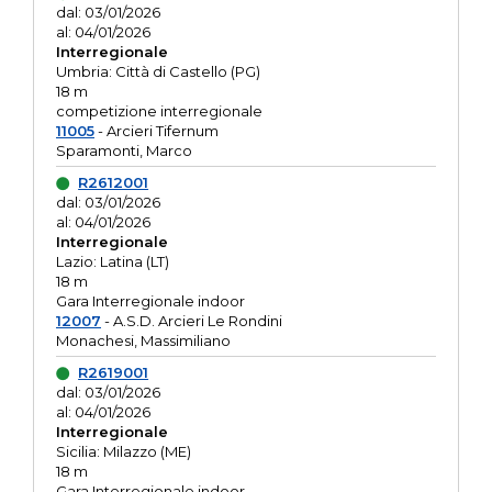
dal: 03/01/2026
al: 04/01/2026
Interregionale
Umbria: Città di Castello (PG)
18 m
competizione interregionale
11005
- Arcieri Tifernum
Sparamonti, Marco
R2612001
dal: 03/01/2026
al: 04/01/2026
Interregionale
Lazio: Latina (LT)
18 m
Gara Interregionale indoor
12007
- A.S.D. Arcieri Le Rondini
Monachesi, Massimiliano
R2619001
dal: 03/01/2026
al: 04/01/2026
Interregionale
Sicilia: Milazzo (ME)
18 m
Gara Interregionale indoor