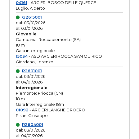
04161
- ARCIERI BOSCO DELLE QUERCE
Luglio, Alberto
G2615001
dal: 03/01/2026
al: 03/01/2026
Giovanile
Campania: Roccapiemonte (SA)
18 m
Gara interregionale
15034
- ASD ARCIERI ROCCA SAN QUIRICO
Giordano, Lorenzo
R2601001
dal: 03/01/2026
al: 04/01/2026
Interregionale
Piemonte: Priocca (CN)
18 m
Gara Interregionale 18m
01092
- ARCIERI LANGHE E ROERO
Pisan, Giuseppe
R2604001
dal: 03/01/2026
al: 04/01/2026