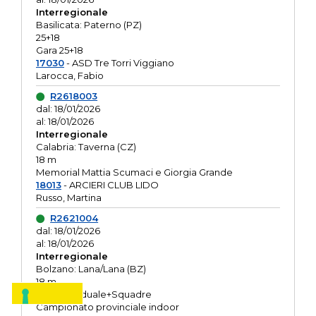
Interregionale
Basilicata: Paterno (PZ)
25+18
Gara 25+18
17030
- ASD Tre Torri Viggiano
Larocca, Fabio
R2618003
dal: 18/01/2026
al: 18/01/2026
Interregionale
Calabria: Taverna (CZ)
18 m
Memorial Mattia Scumaci e Giorgia Grande
18013
- ARCIERI CLUB LIDO
Russo, Martina
R2621004
dal: 18/01/2026
al: 18/01/2026
Interregionale
Bolzano: Lana/Lana (BZ)
18 m
O.R. Individuale+Squadre
Campionato provinciale indoor