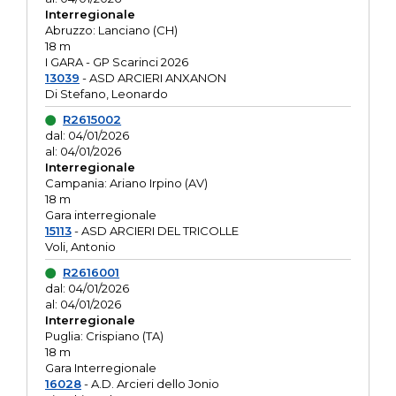
Interregionale
Abruzzo: Lanciano (CH)
18 m
I GARA - GP Scarinci 2026
13039
- ASD ARCIERI ANXANON
Di Stefano, Leonardo
R2615002
dal: 04/01/2026
al: 04/01/2026
Interregionale
Campania: Ariano Irpino (AV)
18 m
Gara interregionale
15113
- ASD ARCIERI DEL TRICOLLE
Voli, Antonio
R2616001
dal: 04/01/2026
al: 04/01/2026
Interregionale
Puglia: Crispiano (TA)
18 m
Gara Interregionale
16028
- A.D. Arcieri dello Jonio