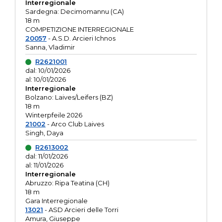
Interregionale
Sardegna: Decimomannu (CA)
18 m
COMPETIZIONE INTERREGIONALE
20057
- A.S.D. Arcieri Ichnos
Sanna, Vladimir
R2621001
dal: 10/01/2026
al: 10/01/2026
Interregionale
Bolzano: Laives/Leifers (BZ)
18 m
Winterpfeile 2026
21002
- Arco Club Laives
Singh, Daya
R2613002
dal: 11/01/2026
al: 11/01/2026
Interregionale
Abruzzo: Ripa Teatina (CH)
18 m
Gara Interregionale
13021
- ASD Arcieri delle Torri
Amura, Giuseppe