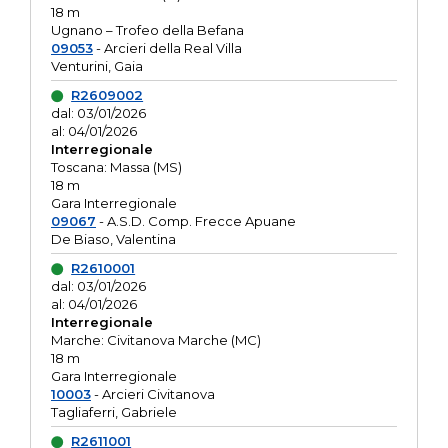
18 m
Ugnano – Trofeo della Befana
09053
- Arcieri della Real Villa
Venturini, Gaia
R2609002
dal: 03/01/2026
al: 04/01/2026
Interregionale
Toscana: Massa (MS)
18 m
Gara Interregionale
09067
- A.S.D. Comp. Frecce Apuane
De Biaso, Valentina
R2610001
dal: 03/01/2026
al: 04/01/2026
Interregionale
Marche: Civitanova Marche (MC)
18 m
Gara Interregionale
10003
- Arcieri Civitanova
Tagliaferri, Gabriele
R2611001