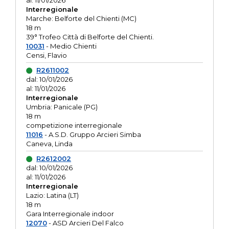
al: 11/01/2026
Interregionale
Marche: Belforte del Chienti (MC)
18 m
39° Trofeo Città di Belforte del Chienti.
10031
- Medio Chienti
Censi, Flavio
R2611002
dal: 10/01/2026
al: 11/01/2026
Interregionale
Umbria: Panicale (PG)
18 m
competizione interregionale
11016
- A.S.D. Gruppo Arcieri Simba
Caneva, Linda
R2612002
dal: 10/01/2026
al: 11/01/2026
Interregionale
Lazio: Latina (LT)
18 m
Gara Interregionale indoor
12070
- ASD Arcieri Del Falco