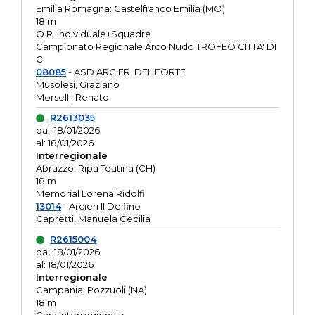
Emilia Romagna: Castelfranco Emilia (MO)
18 m
O.R. Individuale+Squadre
Campionato Regionale Arco Nudo TROFEO CITTA' DI
C
08085
- ASD ARCIERI DEL FORTE
Musolesi, Graziano
Morselli, Renato
R2613035
dal: 18/01/2026
al: 18/01/2026
Interregionale
Abruzzo: Ripa Teatina (CH)
18 m
Memorial Lorena Ridolfi
13014
- Arcieri Il Delfino
Capretti, Manuela Cecilia
R2615004
dal: 18/01/2026
al: 18/01/2026
Interregionale
Campania: Pozzuoli (NA)
18 m