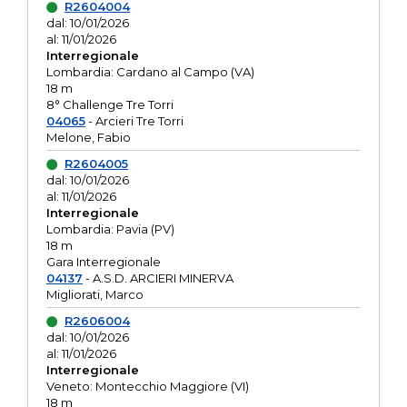
R2604004
dal: 10/01/2026
al: 11/01/2026
Interregionale
Lombardia: Cardano al Campo (VA)
18 m
8° Challenge Tre Torri
04065
- Arcieri Tre Torri
Melone, Fabio
R2604005
dal: 10/01/2026
al: 11/01/2026
Interregionale
Lombardia: Pavia (PV)
18 m
Gara Interregionale
04137
- A.S.D. ARCIERI MINERVA
Migliorati, Marco
R2606004
dal: 10/01/2026
al: 11/01/2026
Interregionale
Veneto: Montecchio Maggiore (VI)
18 m