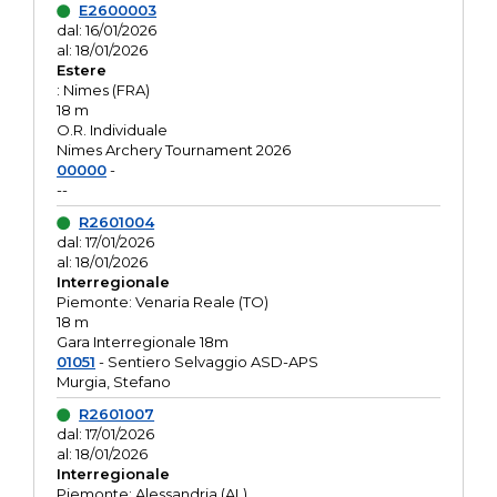
E2600003
dal: 16/01/2026
al: 18/01/2026
Estere
: Nimes (FRA)
18 m
O.R. Individuale
Nimes Archery Tournament 2026
00000
-
--
R2601004
dal: 17/01/2026
al: 18/01/2026
Interregionale
Piemonte: Venaria Reale (TO)
18 m
Gara Interregionale 18m
01051
- Sentiero Selvaggio ASD-APS
Murgia, Stefano
R2601007
dal: 17/01/2026
al: 18/01/2026
Interregionale
Piemonte: Alessandria (AL)