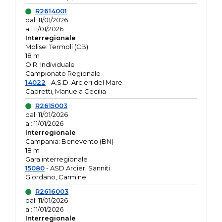
R2614001
dal: 11/01/2026
al: 11/01/2026
Interregionale
Molise: Termoli (CB)
18 m
O.R. Individuale
Campionato Regionale
14022
- A.S.D. Arcieri del Mare
Capretti, Manuela Cecilia
R2615003
dal: 11/01/2026
al: 11/01/2026
Interregionale
Campania: Benevento (BN)
18 m
Gara interregionale
15080
- ASD Arcieri Sanniti
Giordano, Carmine
R2616003
dal: 11/01/2026
al: 11/01/2026
Interregionale