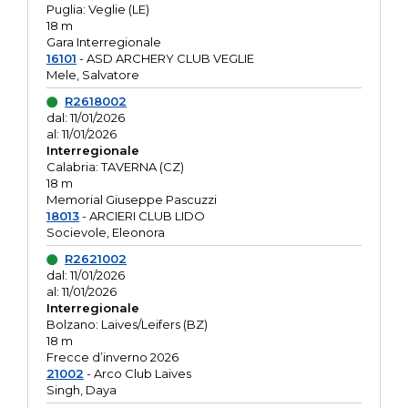
Puglia: Veglie (LE)
18 m
Gara Interregionale
16101
- ASD ARCHERY CLUB VEGLIE
Mele, Salvatore
R2618002
dal: 11/01/2026
al: 11/01/2026
Interregionale
Calabria: TAVERNA (CZ)
18 m
Memorial Giuseppe Pascuzzi
18013
- ARCIERI CLUB LIDO
Socievole, Eleonora
R2621002
dal: 11/01/2026
al: 11/01/2026
Interregionale
Bolzano: Laives/Leifers (BZ)
18 m
Frecce d’inverno 2026
21002
- Arco Club Laives
Singh, Daya