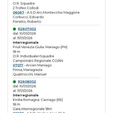
O.R. Squadre
2 Trofeo Collodi
06067
- A.S.D.Arc.Montecchio Maggiore
Corbucci, Edoardo
Peretto, Roberto
R2607002
dal: 10/01/2026
al: 11/01/2026
Interregionale
Friuli Venezia Giulia: Maniago (PN)
18 m
O.R. Individuale+Squadre
Campionato Regionale CO/AN
07017
- Arcieri Maniago
Pinna, Mariagrazia
Quattrocchi, Manuel
R2608002
dal: 10/01/2026
al: 11/01/2026
Interregionale
Emilia Romagna: Cavriago (RE)
18 m
Gara interregionale 18m