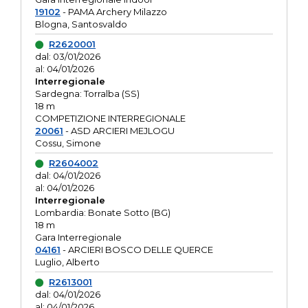
19102
- PAMA Archery Milazzo
Blogna, Santosvaldo
R2620001
dal: 03/01/2026
al: 04/01/2026
Interregionale
Sardegna: Torralba (SS)
18 m
COMPETIZIONE INTERREGIONALE
20061
- ASD ARCIERI MEJLOGU
Cossu, Simone
R2604002
dal: 04/01/2026
al: 04/01/2026
Interregionale
Lombardia: Bonate Sotto (BG)
18 m
Gara Interregionale
04161
- ARCIERI BOSCO DELLE QUERCE
Luglio, Alberto
R2613001
dal: 04/01/2026
al: 04/01/2026