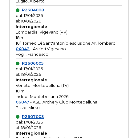
Luglio, Alberto
R2604008
dal: 17/01/2026
al: 18/01/2026
Interregionale
Lombardia: Vigevano (PV)
18 m
10° Torneo Di Sant'antonio esclusione AN lombardi
04042
- Arcieri Vigevano
Fogli, Francesco
R2606005
dal: 17/01/2026
al: 18/01/2026
Interregionale
Veneto: Montebelluna (TV)
18 m
Indoor Montebelluna 2026
06047
- ASD Archery Club Montebelluna
Pizzo, Mirko
R2607003
dal: 17/01/2026
al: 18/01/2026
Interregionale