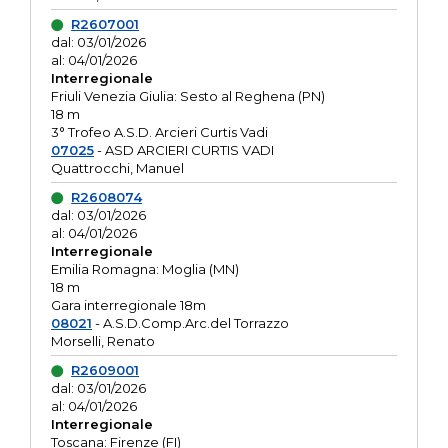
R2607001
dal: 03/01/2026
al: 04/01/2026
Interregionale
Friuli Venezia Giulia: Sesto al Reghena (PN)
18 m
3° Trofeo A.S.D. Arcieri Curtis Vadi
07025
- ASD ARCIERI CURTIS VADI
Quattrocchi, Manuel
R2608074
dal: 03/01/2026
al: 04/01/2026
Interregionale
Emilia Romagna: Moglia (MN)
18 m
Gara interregionale 18m
08021
- A.S.D.Comp.Arc.del Torrazzo
Morselli, Renato
R2609001
dal: 03/01/2026
al: 04/01/2026
Interregionale
Toscana: Firenze (FI)