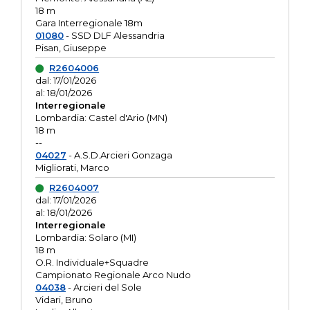
18 m
Gara Interregionale 18m
01080
- SSD DLF Alessandria
Pisan, Giuseppe
R2604006
dal: 17/01/2026
al: 18/01/2026
Interregionale
Lombardia: Castel d'Ario (MN)
18 m
--
04027
- A.S.D.Arcieri Gonzaga
Migliorati, Marco
R2604007
dal: 17/01/2026
al: 18/01/2026
Interregionale
Lombardia: Solaro (MI)
18 m
O.R. Individuale+Squadre
Campionato Regionale Arco Nudo
04038
- Arcieri del Sole
Vidari, Bruno