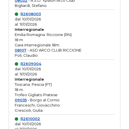
08032
- A.S.D. Ypsilon Arco Club
Bigliardi, Stefano
R2608003
dal: 10/01/2026
al: 11/01/2026
Interregionale
Emilia Romagna: Riccione (RN)
18 m
Gara interregionale 18m
08107
- ASD ARCO CLUB RICCIONE
Poli, Claudio
R2609004
dal: 10/01/2026
al: 11/01/2026
Interregionale
Toscana: Pescia (PT)
18 m
Trofeo Gigliato Pratese
09035
- Borgo al Cornio
Franceschi, Giovacchino
Crescioli, Giulia
R2610002
dal: 10/01/2026