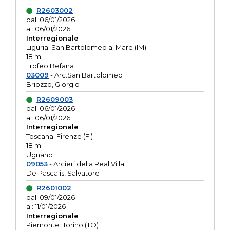
R2603002
dal: 06/01/2026
al: 06/01/2026
Interregionale
Liguria: San Bartolomeo al Mare (IM)
18 m
Trofeo Befana
03009
- Arc.San Bartolomeo
Briozzo, Giorgio
R2609003
dal: 06/01/2026
al: 06/01/2026
Interregionale
Toscana: Firenze (FI)
18 m
Ugnano
09053
- Arcieri della Real Villa
De Pascalis, Salvatore
R2601002
dal: 09/01/2026
al: 11/01/2026
Interregionale
Piemonte: Torino (TO)