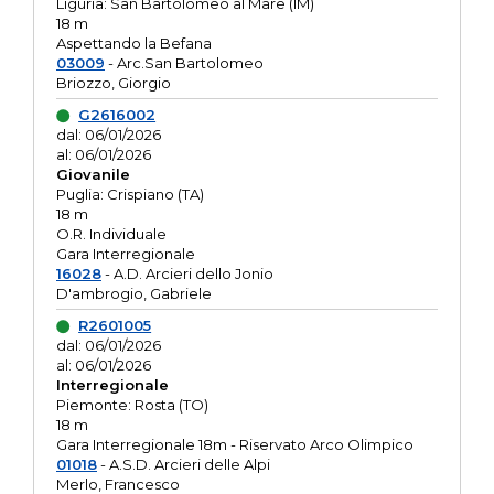
Liguria: San Bartolomeo al Mare (IM)
18 m
Aspettando la Befana
03009
- Arc.San Bartolomeo
Briozzo, Giorgio
G2616002
dal: 06/01/2026
al: 06/01/2026
Giovanile
Puglia: Crispiano (TA)
18 m
O.R. Individuale
Gara Interregionale
16028
- A.D. Arcieri dello Jonio
D'ambrogio, Gabriele
R2601005
dal: 06/01/2026
al: 06/01/2026
Interregionale
Piemonte: Rosta (TO)
18 m
Gara Interregionale 18m - Riservato Arco Olimpico
01018
- A.S.D. Arcieri delle Alpi
Merlo, Francesco