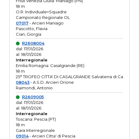
Friuli Venezia Giulia: Maniago (PN)
18 m
O.R. Individuale+Squadre
Campionato Regionale OL
07017
- Arcieri Maniago
Pascotto, Flavia
Cian, Giorgia
R2608004
dal: 17/01/2026
al: 18/01/2026
Interregionale
Emilia Romagna: Casalgrande (RE)
18 m
25° TROFEO CITTA' DI CASALGRANDE Salvaterra di Ca
08043
- A.S.D. Arcieri Orione
Raimondi, Antonio
R2609005
dal: 17/01/2026
al: 18/01/2026
Interregionale
Toscana: Pescia (PT)
18 m
Gara Interregionale
09014
- Arcieri Citta' di Pescia