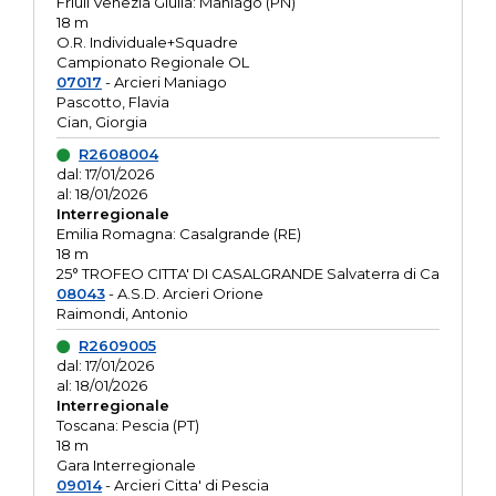
Friuli Venezia Giulia: Maniago (PN)
18 m
O.R. Individuale+Squadre
Campionato Regionale OL
07017
- Arcieri Maniago
Pascotto, Flavia
Cian, Giorgia
R2608004
dal: 17/01/2026
al: 18/01/2026
Interregionale
Emilia Romagna: Casalgrande (RE)
18 m
25° TROFEO CITTA' DI CASALGRANDE Salvaterra di Ca
08043
- A.S.D. Arcieri Orione
Raimondi, Antonio
R2609005
dal: 17/01/2026
al: 18/01/2026
Interregionale
Toscana: Pescia (PT)
18 m
Gara Interregionale
09014
- Arcieri Citta' di Pescia