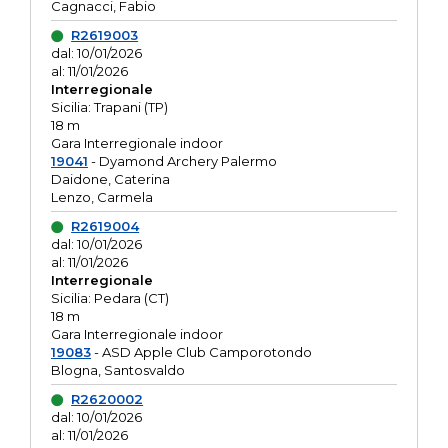
Cagnacci, Fabio
R2619003
dal: 10/01/2026
al: 11/01/2026
Interregionale
Sicilia: Trapani (TP)
18 m
Gara Interregionale indoor
19041
- Dyamond Archery Palermo
Daidone, Caterina
Lenzo, Carmela
R2619004
dal: 10/01/2026
al: 11/01/2026
Interregionale
Sicilia: Pedara (CT)
18 m
Gara Interregionale indoor
19083
- ASD Apple Club Camporotondo
Blogna, Santosvaldo
R2620002
dal: 10/01/2026
al: 11/01/2026