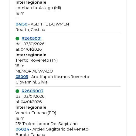
Interregionale
Lombardia: Assago (MI)
18 m
--
04150
- ASD THE BOWMEN
Roatta, Cristina
R2605001
dal: 03/01/2026
al: 04/01/2026
Interregionale
Trento: Rovereto (TN)
18 m
MEMORIAL VANZO
05005
- Arc. Kappa Kosmos Rovereto
Giovannini, Silvia
R2606003
dal: 03/01/2026
al: 04/01/2026
Interregionale
Veneto: Tribano (PD)
18 m
25° Trofeo Indoor Del Sagittario
06024
- Arcieri Sagittario del Veneto
Barotti, Tatiana