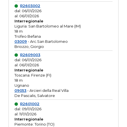
R2603002
dal: 06/01/2026
al: 06/01/2026
Interregionale
Liguria: San Bartolomeo al Mare (IM)
18 m
Trofeo Befana
03009
- Arc.San Bartolomeo
Briozzo, Giorgio
R2609003
dal: 06/01/2026
al: 06/01/2026
Interregionale
Toscana: Firenze (FI)
18 m
Ugnano
09053
- Arcieri della Real Villa
De Pascalis, Salvatore
R2601002
dal: 09/01/2026
al: 11/01/2026
Interregionale
Piemonte: Torino (TO)