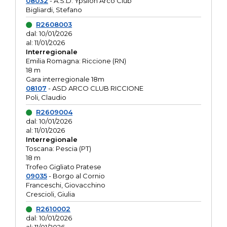
08032
- A.S.D. Ypsilon Arco Club
Bigliardi, Stefano
R2608003
dal: 10/01/2026
al: 11/01/2026
Interregionale
Emilia Romagna: Riccione (RN)
18 m
Gara interregionale 18m
08107
- ASD ARCO CLUB RICCIONE
Poli, Claudio
R2609004
dal: 10/01/2026
al: 11/01/2026
Interregionale
Toscana: Pescia (PT)
18 m
Trofeo Gigliato Pratese
09035
- Borgo al Cornio
Franceschi, Giovacchino
Crescioli, Giulia
R2610002
dal: 10/01/2026