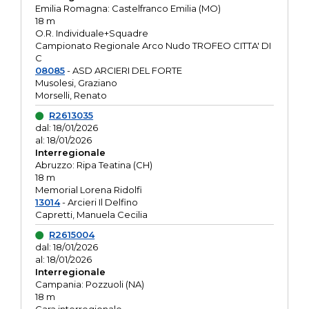
Emilia Romagna: Castelfranco Emilia (MO)
18 m
O.R. Individuale+Squadre
Campionato Regionale Arco Nudo TROFEO CITTA' DI
C
08085
- ASD ARCIERI DEL FORTE
Musolesi, Graziano
Morselli, Renato
R2613035
dal: 18/01/2026
al: 18/01/2026
Interregionale
Abruzzo: Ripa Teatina (CH)
18 m
Memorial Lorena Ridolfi
13014
- Arcieri Il Delfino
Capretti, Manuela Cecilia
R2615004
dal: 18/01/2026
al: 18/01/2026
Interregionale
Campania: Pozzuoli (NA)
18 m