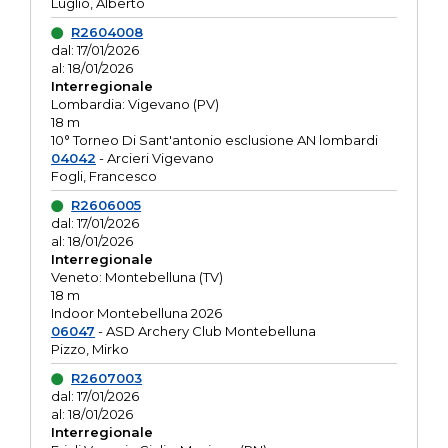
Luglio, Alberto
R2604008
dal: 17/01/2026
al: 18/01/2026
Interregionale
Lombardia: Vigevano (PV)
18 m
10° Torneo Di Sant'antonio esclusione AN lombardi
04042
- Arcieri Vigevano
Fogli, Francesco
R2606005
dal: 17/01/2026
al: 18/01/2026
Interregionale
Veneto: Montebelluna (TV)
18 m
Indoor Montebelluna 2026
06047
- ASD Archery Club Montebelluna
Pizzo, Mirko
R2607003
dal: 17/01/2026
al: 18/01/2026
Interregionale