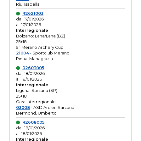
Riu, Isabella
R2621003
dal: 17/01/2026
al: 17/01/2026
Interregionale
Bolzano: Lana/Lana (BZ)
25+18
9° Merano Archery Cup
21004
- Sportclub Merano
Pinna, Mariagrazia
R2603005
dal: 18/01/2026
al: 18/01/2026
Interregionale
Liguria: Sarzana (SP)
25+18
Gara Interregionale
03008
- ASD Arcieri Sarzana
Bermond, Umberto
R2608005
dal: 18/01/2026
al: 18/01/2026
Interregionale