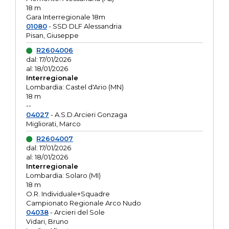
18 m
Gara Interregionale 18m
01080
- SSD DLF Alessandria
Pisan, Giuseppe
R2604006
dal: 17/01/2026
al: 18/01/2026
Interregionale
Lombardia: Castel d'Ario (MN)
18 m
--
04027
- A.S.D.Arcieri Gonzaga
Migliorati, Marco
R2604007
dal: 17/01/2026
al: 18/01/2026
Interregionale
Lombardia: Solaro (MI)
18 m
O.R. Individuale+Squadre
Campionato Regionale Arco Nudo
04038
- Arcieri del Sole
Vidari, Bruno