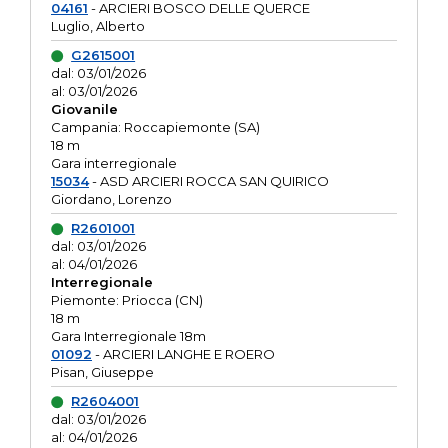
04161
- ARCIERI BOSCO DELLE QUERCE
Luglio, Alberto
G2615001
dal: 03/01/2026
al: 03/01/2026
Giovanile
Campania: Roccapiemonte (SA)
18 m
Gara interregionale
15034
- ASD ARCIERI ROCCA SAN QUIRICO
Giordano, Lorenzo
R2601001
dal: 03/01/2026
al: 04/01/2026
Interregionale
Piemonte: Priocca (CN)
18 m
Gara Interregionale 18m
01092
- ARCIERI LANGHE E ROERO
Pisan, Giuseppe
R2604001
dal: 03/01/2026
al: 04/01/2026