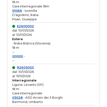
18 m
Gara Interregionale 18m
01066
- Iuvenilia
D'agostino, Katia
Pisan, Giuseppe
E2600002
dal: 10/01/2026
al: 10/01/2026
Estere
: Ilirska Bistrica (Slovenia)
18 m
--
00000
-
--
R2603003
dal: 10/01/2026
al: 11/01/2026
Interregionale
Liguria: Levanto (SP)
18 m
Gara Interregionale
03028
- ASD Arcieri dei 3 Borghi
Bermond, Umberto