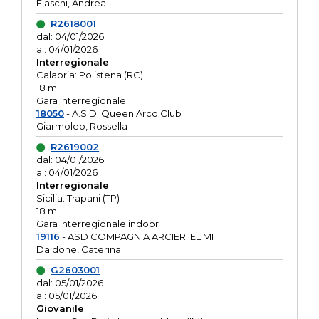
Fiaschi, Andrea
R2618001
dal: 04/01/2026
al: 04/01/2026
Interregionale
Calabria: Polistena (RC)
18 m
Gara Interregionale
18050
- A.S.D. Queen Arco Club
Giarmoleo, Rossella
R2619002
dal: 04/01/2026
al: 04/01/2026
Interregionale
Sicilia: Trapani (TP)
18 m
Gara Interregionale indoor
19116
- ASD COMPAGNIA ARCIERI ELIMI
Daidone, Caterina
G2603001
dal: 05/01/2026
al: 05/01/2026
Giovanile