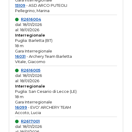
Gara interregionale
15109
- ASD ARCO PUTEOLI
Pellegrino, Marina
R2616004
dal: 18/01/2026
al: 18/01/2026
Interregionale
Puglia: Barletta (BT)
18 m
Gara Interregionale
16031
- Archery Team Barletta
Vitale, Giacomo
R2616005
dal: 18/01/2026
al: 18/01/2026
Interregionale
Puglia: San Cesario di Lecce (LE)
18 m
Gara Interregionale
16099
- EVO' ARCHERY TEAM
Accoto, Lucia
R2617001
dal: 18/01/2026
al: 18/01/2026