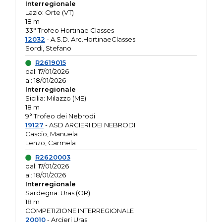
Interregionale
Lazio: Orte (VT)
18 m
33° Trofeo Hortinae Classes
12032
- A.S.D. Arc.HortinaeClasses
Sordi, Stefano
R2619015
dal: 17/01/2026
al: 18/01/2026
Interregionale
Sicilia: Milazzo (ME)
18 m
9° Trofeo dei Nebrodi
19127
- ASD ARCIERI DEI NEBRODI
Cascio, Manuela
Lenzo, Carmela
R2620003
dal: 17/01/2026
al: 18/01/2026
Interregionale
Sardegna: Uras (OR)
18 m
COMPETIZIONE INTERREGIONALE
20010
- Arcieri Uras