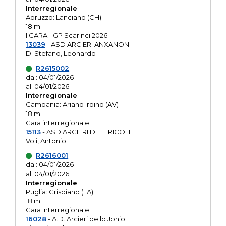
Interregionale
Abruzzo: Lanciano (CH)
18 m
I GARA - GP Scarinci 2026
13039
- ASD ARCIERI ANXANON
Di Stefano, Leonardo
R2615002
dal: 04/01/2026
al: 04/01/2026
Interregionale
Campania: Ariano Irpino (AV)
18 m
Gara interregionale
15113
- ASD ARCIERI DEL TRICOLLE
Voli, Antonio
R2616001
dal: 04/01/2026
al: 04/01/2026
Interregionale
Puglia: Crispiano (TA)
18 m
Gara Interregionale
16028
- A.D. Arcieri dello Jonio