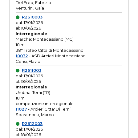
Del Freo, Fabrizio
Venturini, Gaia
R2610003
dal: 17/01/2026
al: 18/01/2026
Interregionale
Marche: Montecassiano (MC)
18 m
38° Trofeo Città di Montecassiano
10032
- ASD Arcieri Montecassiano
Censi, Flavio
R2611003
dal: 17/01/2026
al: 18/01/2026
Interregionale
Umbria: Terni (TR)
18 m
competizione interregionale
11027
- Arcieri Citta' Di Terni
Sparamonti, Marco
R2612003
dal: 17/01/2026
al: 18/01/2026