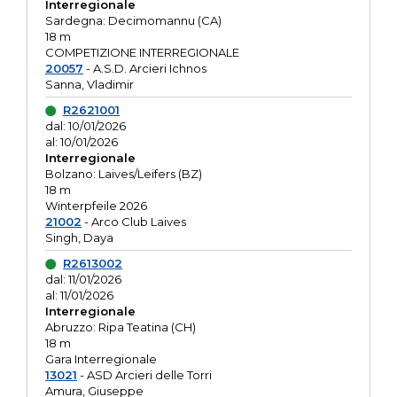
Interregionale
Sardegna: Decimomannu (CA)
18 m
COMPETIZIONE INTERREGIONALE
20057
- A.S.D. Arcieri Ichnos
Sanna, Vladimir
R2621001
dal: 10/01/2026
al: 10/01/2026
Interregionale
Bolzano: Laives/Leifers (BZ)
18 m
Winterpfeile 2026
21002
- Arco Club Laives
Singh, Daya
R2613002
dal: 11/01/2026
al: 11/01/2026
Interregionale
Abruzzo: Ripa Teatina (CH)
18 m
Gara Interregionale
13021
- ASD Arcieri delle Torri
Amura, Giuseppe