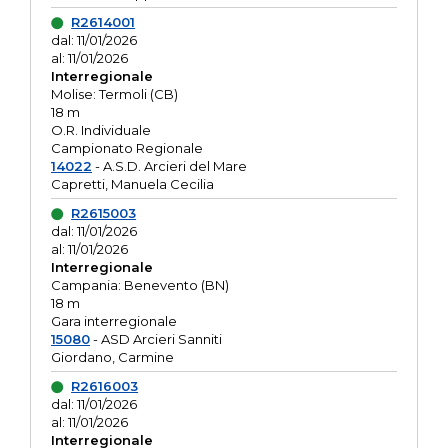
R2614001
dal: 11/01/2026
al: 11/01/2026
Interregionale
Molise: Termoli (CB)
18 m
O.R. Individuale
Campionato Regionale
14022
- A.S.D. Arcieri del Mare
Capretti, Manuela Cecilia
R2615003
dal: 11/01/2026
al: 11/01/2026
Interregionale
Campania: Benevento (BN)
18 m
Gara interregionale
15080
- ASD Arcieri Sanniti
Giordano, Carmine
R2616003
dal: 11/01/2026
al: 11/01/2026
Interregionale