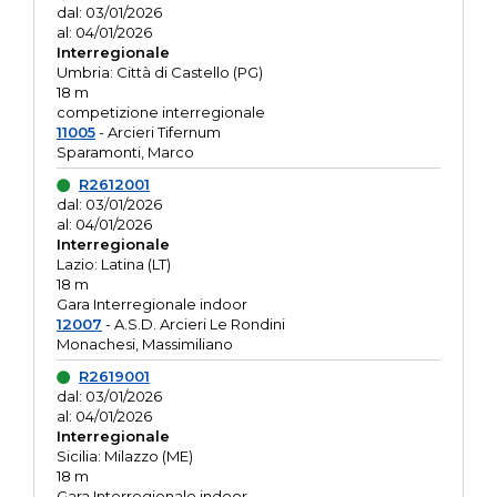
dal: 03/01/2026
al: 04/01/2026
Interregionale
Umbria: Città di Castello (PG)
18 m
competizione interregionale
11005
- Arcieri Tifernum
Sparamonti, Marco
R2612001
dal: 03/01/2026
al: 04/01/2026
Interregionale
Lazio: Latina (LT)
18 m
Gara Interregionale indoor
12007
- A.S.D. Arcieri Le Rondini
Monachesi, Massimiliano
R2619001
dal: 03/01/2026
al: 04/01/2026
Interregionale
Sicilia: Milazzo (ME)
18 m
Gara Interregionale indoor