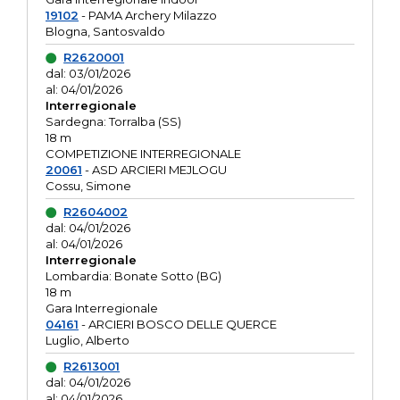
19102
- PAMA Archery Milazzo
Blogna, Santosvaldo
R2620001
dal: 03/01/2026
al: 04/01/2026
Interregionale
Sardegna: Torralba (SS)
18 m
COMPETIZIONE INTERREGIONALE
20061
- ASD ARCIERI MEJLOGU
Cossu, Simone
R2604002
dal: 04/01/2026
al: 04/01/2026
Interregionale
Lombardia: Bonate Sotto (BG)
18 m
Gara Interregionale
04161
- ARCIERI BOSCO DELLE QUERCE
Luglio, Alberto
R2613001
dal: 04/01/2026
al: 04/01/2026