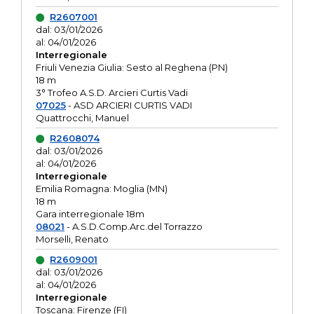
R2607001
dal: 03/01/2026
al: 04/01/2026
Interregionale
Friuli Venezia Giulia: Sesto al Reghena (PN)
18 m
3° Trofeo A.S.D. Arcieri Curtis Vadi
07025
- ASD ARCIERI CURTIS VADI
Quattrocchi, Manuel
R2608074
dal: 03/01/2026
al: 04/01/2026
Interregionale
Emilia Romagna: Moglia (MN)
18 m
Gara interregionale 18m
08021
- A.S.D.Comp.Arc.del Torrazzo
Morselli, Renato
R2609001
dal: 03/01/2026
al: 04/01/2026
Interregionale
Toscana: Firenze (FI)