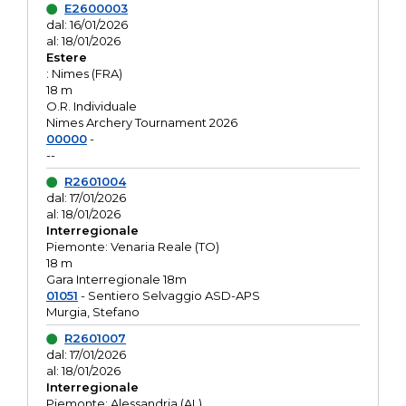
E2600003
dal: 16/01/2026
al: 18/01/2026
Estere
: Nimes (FRA)
18 m
O.R. Individuale
Nimes Archery Tournament 2026
00000
-
--
R2601004
dal: 17/01/2026
al: 18/01/2026
Interregionale
Piemonte: Venaria Reale (TO)
18 m
Gara Interregionale 18m
01051
- Sentiero Selvaggio ASD-APS
Murgia, Stefano
R2601007
dal: 17/01/2026
al: 18/01/2026
Interregionale
Piemonte: Alessandria (AL)