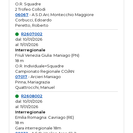
O.R. Squadre
2 Trofeo Collodi
06067
- A.S.D.Arc.Montecchio Maggiore
Corbucci, Edoardo
Peretto, Roberto
R2607002
dal: 10/01/2026
al: 11/01/2026
Interregionale
Friuli Venezia Giulia: Maniago (PN)
18 m
O.R. Individuale+Squadre
Campionato Regionale CO/AN
07017
- Arcieri Maniago
Pinna, Mariagrazia
Quattrocchi, Manuel
R2608002
dal: 10/01/2026
al: 11/01/2026
Interregionale
Emilia Romagna: Cavriago (RE)
18 m
Gara interregionale 18m