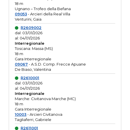
18 m
Ugnano – Trofeo della Befana
09053
- Arcieri della Real Villa
Venturini, Gaia
R2609002
dal: 03/01/2026
al: 04/01/2026
Interregionale
Toscana: Massa (MS)
18 m
Gara Interregionale
09067
- A.S.D. Comp. Frecce Apuane
De Biaso, Valentina
R2610001
dal: 03/01/2026
al: 04/01/2026
Interregionale
Marche: Civitanova Marche (MC)
18 m
Gara Interregionale
10003
- Arcieri Civitanova
Tagliaferri, Gabriele
R2611001