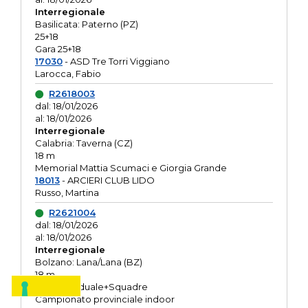
Interregionale
Basilicata: Paterno (PZ)
25+18
Gara 25+18
17030
- ASD Tre Torri Viggiano
Larocca, Fabio
R2618003
dal: 18/01/2026
al: 18/01/2026
Interregionale
Calabria: Taverna (CZ)
18 m
Memorial Mattia Scumaci e Giorgia Grande
18013
- ARCIERI CLUB LIDO
Russo, Martina
R2621004
dal: 18/01/2026
al: 18/01/2026
Interregionale
Bolzano: Lana/Lana (BZ)
18 m
O.R. Individuale+Squadre
Campionato provinciale indoor