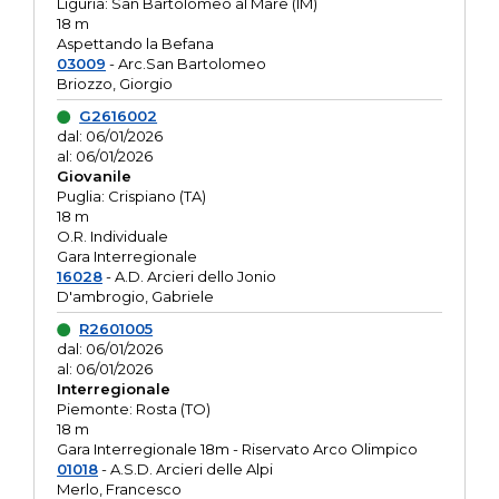
Liguria: San Bartolomeo al Mare (IM)
18 m
Aspettando la Befana
03009
- Arc.San Bartolomeo
Briozzo, Giorgio
G2616002
dal: 06/01/2026
al: 06/01/2026
Giovanile
Puglia: Crispiano (TA)
18 m
O.R. Individuale
Gara Interregionale
16028
- A.D. Arcieri dello Jonio
D'ambrogio, Gabriele
R2601005
dal: 06/01/2026
al: 06/01/2026
Interregionale
Piemonte: Rosta (TO)
18 m
Gara Interregionale 18m - Riservato Arco Olimpico
01018
- A.S.D. Arcieri delle Alpi
Merlo, Francesco