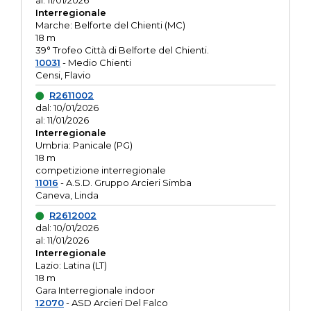
al: 11/01/2026
Interregionale
Marche: Belforte del Chienti (MC)
18 m
39° Trofeo Città di Belforte del Chienti.
10031
- Medio Chienti
Censi, Flavio
R2611002
dal: 10/01/2026
al: 11/01/2026
Interregionale
Umbria: Panicale (PG)
18 m
competizione interregionale
11016
- A.S.D. Gruppo Arcieri Simba
Caneva, Linda
R2612002
dal: 10/01/2026
al: 11/01/2026
Interregionale
Lazio: Latina (LT)
18 m
Gara Interregionale indoor
12070
- ASD Arcieri Del Falco