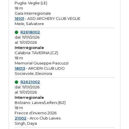
Puglia: Veglie (LE)
18 m
Gara Interregionale
16101
- ASD ARCHERY CLUB VEGLIE
Mele, Salvatore
R2618002
dal: 11/01/2026
al: 11/01/2026
Interregionale
Calabria: TAVERNA (CZ)
18 m
Memorial Giuseppe Pascuzzi
18013
- ARCIERI CLUB LIDO
Socievole, Eleonora
R2621002
dal: 11/01/2026
al: 11/01/2026
Interregionale
Bolzano: Laives/Leifers (BZ)
18 m
Frecce d’inverno 2026
21002
- Arco Club Laives
Singh, Daya