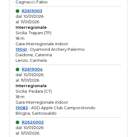
Cagnacci, Fabio
R2619003
dal: 10/01/2026
al: 11/01/2026
Interregionale
Sicilia: Trapani (TP)
18 m
Gara Interregionale indoor
19041
- Dyamond Archery Palermo
Daidone, Caterina
Lenzo, Carmela
R2619004
dal: 10/01/2026
al: 11/01/2026
Interregionale
Sicilia: Pedara (CT)
18 m
Gara Interregionale indoor
19083
- ASD Apple Club Camporotondo
Blogna, Santosvaldo
R2620002
dal: 10/01/2026
al: 11/01/2026