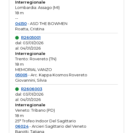
Interregionale
Lombardia: Assago (MI)
18 m
--
04150
- ASD THE BOWMEN
Roatta, Cristina
R2605001
dal: 03/01/2026
al: 04/01/2026
Interregionale
Trento: Rovereto (TN)
18 m
MEMORIAL VANZO
05005
- Arc. Kappa Kosmos Rovereto
Giovannini, Silvia
R2606003
dal: 03/01/2026
al: 04/01/2026
Interregionale
Veneto: Tribano (PD)
18 m
25° Trofeo Indoor Del Sagittario
06024
- Arcieri Sagittario del Veneto
Barotti, Tatiana