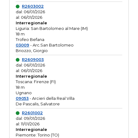
R2603002
dal: 06/01/2026
al: 06/01/2026
Interregionale
Liguria: San Bartolomeo al Mare (IM)
18 m
Trofeo Befana
03009
- Arc.San Bartolomeo
Briozzo, Giorgio
R2609003
dal: 06/01/2026
al: 06/01/2026
Interregionale
Toscana: Firenze (FI)
18 m
Ugnano
09053
- Arcieri della Real Villa
De Pascalis, Salvatore
R2601002
dal: 09/01/2026
al: 11/01/2026
Interregionale
Piemonte: Torino (TO)