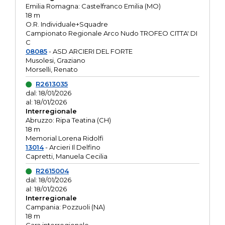
Emilia Romagna: Castelfranco Emilia (MO)
18 m
O.R. Individuale+Squadre
Campionato Regionale Arco Nudo TROFEO CITTA' DI
C
08085
- ASD ARCIERI DEL FORTE
Musolesi, Graziano
Morselli, Renato
R2613035
dal: 18/01/2026
al: 18/01/2026
Interregionale
Abruzzo: Ripa Teatina (CH)
18 m
Memorial Lorena Ridolfi
13014
- Arcieri Il Delfino
Capretti, Manuela Cecilia
R2615004
dal: 18/01/2026
al: 18/01/2026
Interregionale
Campania: Pozzuoli (NA)
18 m