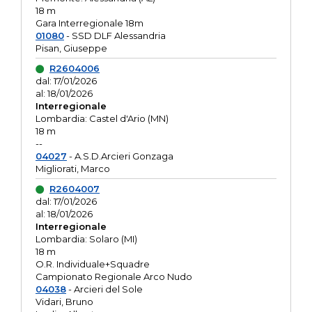
18 m
Gara Interregionale 18m
01080
- SSD DLF Alessandria
Pisan, Giuseppe
R2604006
dal: 17/01/2026
al: 18/01/2026
Interregionale
Lombardia: Castel d'Ario (MN)
18 m
--
04027
- A.S.D.Arcieri Gonzaga
Migliorati, Marco
R2604007
dal: 17/01/2026
al: 18/01/2026
Interregionale
Lombardia: Solaro (MI)
18 m
O.R. Individuale+Squadre
Campionato Regionale Arco Nudo
04038
- Arcieri del Sole
Vidari, Bruno