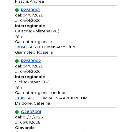
Fiaschi, Andrea
R2618001
dal: 04/01/2026
al: 04/01/2026
Interregionale
Calabria: Polistena (RC)
18 m
Gara Interregionale
18050
- A.S.D. Queen Arco Club
Giarmoleo, Rossella
R2619002
dal: 04/01/2026
al: 04/01/2026
Interregionale
Sicilia: Trapani (TP)
18 m
Gara Interregionale indoor
19116
- ASD COMPAGNIA ARCIERI ELIMI
Daidone, Caterina
G2603001
dal: 05/01/2026
al: 05/01/2026
Giovanile