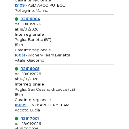
Gara interregionale
15109
- ASD ARCO PUTEOLI
Pellegrino, Marina
R2616004
dal: 18/01/2026
al: 18/01/2026
Interregionale
Puglia: Barletta (BT)
18 m
Gara Interregionale
16031
- Archery Team Barletta
Vitale, Giacomo
R2616005
dal: 18/01/2026
al: 18/01/2026
Interregionale
Puglia: San Cesario di Lecce (LE)
18 m
Gara Interregionale
16099
- EVO' ARCHERY TEAM
Accoto, Lucia
R2617001
dal: 18/01/2026
al: 18/01/2026