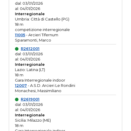
dal: 03/01/2026
al: 04/01/2026
Interregionale
Umbria: Città di Castello (PG)
18 m
competizione interregionale
11005
- Arcieri Tifernum
Sparamonti, Marco
R2612001
dal: 03/01/2026
al: 04/01/2026
Interregionale
Lazio: Latina (LT)
18 m
Gara Interregionale indoor
12007
- A.S.D. Arcieri Le Rondini
Monachesi, Massimiliano
R2619001
dal: 03/01/2026
al: 04/01/2026
Interregionale
Sicilia: Milazzo (ME)
18 m
Gara Interregionale indoor