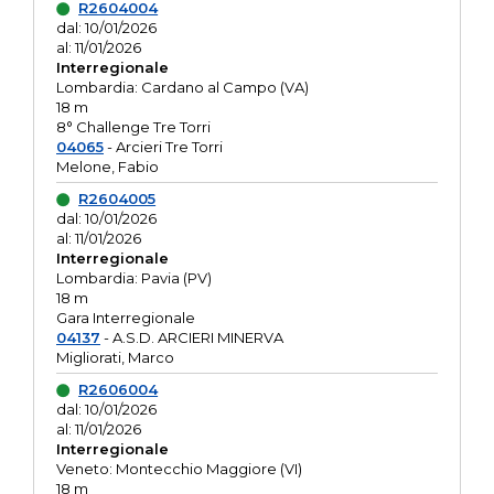
R2604004
dal: 10/01/2026
al: 11/01/2026
Interregionale
Lombardia: Cardano al Campo (VA)
18 m
8° Challenge Tre Torri
04065
- Arcieri Tre Torri
Melone, Fabio
R2604005
dal: 10/01/2026
al: 11/01/2026
Interregionale
Lombardia: Pavia (PV)
18 m
Gara Interregionale
04137
- A.S.D. ARCIERI MINERVA
Migliorati, Marco
R2606004
dal: 10/01/2026
al: 11/01/2026
Interregionale
Veneto: Montecchio Maggiore (VI)
18 m