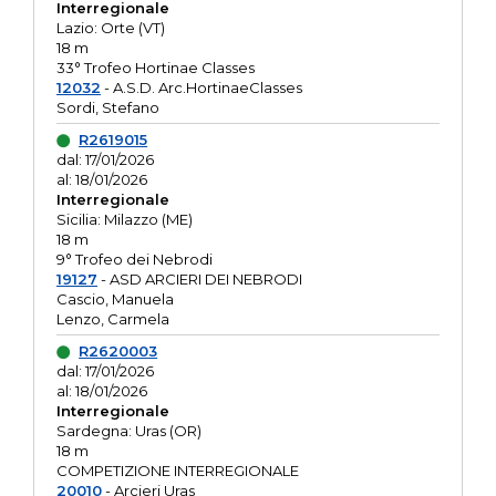
Interregionale
Lazio: Orte (VT)
18 m
33° Trofeo Hortinae Classes
12032
- A.S.D. Arc.HortinaeClasses
Sordi, Stefano
R2619015
dal: 17/01/2026
al: 18/01/2026
Interregionale
Sicilia: Milazzo (ME)
18 m
9° Trofeo dei Nebrodi
19127
- ASD ARCIERI DEI NEBRODI
Cascio, Manuela
Lenzo, Carmela
R2620003
dal: 17/01/2026
al: 18/01/2026
Interregionale
Sardegna: Uras (OR)
18 m
COMPETIZIONE INTERREGIONALE
20010
- Arcieri Uras