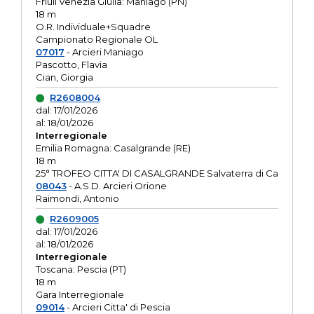
Friuli Venezia Giulia: Maniago (PN)
18 m
O.R. Individuale+Squadre
Campionato Regionale OL
07017
- Arcieri Maniago
Pascotto, Flavia
Cian, Giorgia
R2608004
dal: 17/01/2026
al: 18/01/2026
Interregionale
Emilia Romagna: Casalgrande (RE)
18 m
25° TROFEO CITTA' DI CASALGRANDE Salvaterra di Ca
08043
- A.S.D. Arcieri Orione
Raimondi, Antonio
R2609005
dal: 17/01/2026
al: 18/01/2026
Interregionale
Toscana: Pescia (PT)
18 m
Gara Interregionale
09014
- Arcieri Citta' di Pescia