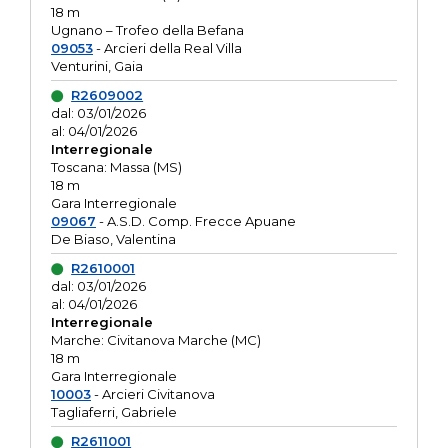
18 m
Ugnano – Trofeo della Befana
09053
- Arcieri della Real Villa
Venturini, Gaia
R2609002
dal: 03/01/2026
al: 04/01/2026
Interregionale
Toscana: Massa (MS)
18 m
Gara Interregionale
09067
- A.S.D. Comp. Frecce Apuane
De Biaso, Valentina
R2610001
dal: 03/01/2026
al: 04/01/2026
Interregionale
Marche: Civitanova Marche (MC)
18 m
Gara Interregionale
10003
- Arcieri Civitanova
Tagliaferri, Gabriele
R2611001