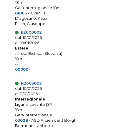
18 m
Gara Interregionale 18m
01066
- Iuvenilia
D'agostino, Katia
Pisan, Giuseppe
E2600002
dal: 10/01/2026
al: 10/01/2026
Estere
: Ilirska Bistrica (Slovenia)
18 m
--
00000
-
--
R2603003
dal: 10/01/2026
al: 11/01/2026
Interregionale
Liguria: Levanto (SP)
18 m
Gara Interregionale
03028
- ASD Arcieri dei 3 Borghi
Bermond, Umberto