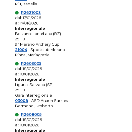
Riu, Isabella
R2621003
dal: 17/01/2026
al: 17/01/2026
Interregionale
Bolzano: Lana/Lana (BZ)
25+18
9° Merano Archery Cup
21004
- Sportclub Merano
Pinna, Mariagrazia
R2603005
dal: 18/01/2026
al: 18/01/2026
Interregionale
Liguria: Sarzana (SP)
25+18
Gara Interregionale
03008
- ASD Arcieri Sarzana
Bermond, Umberto
R2608005
dal: 18/01/2026
al: 18/01/2026
Interregionale