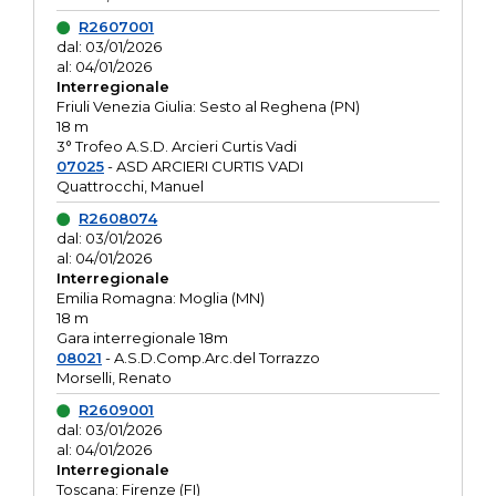
R2607001
dal: 03/01/2026
al: 04/01/2026
Interregionale
Friuli Venezia Giulia: Sesto al Reghena (PN)
18 m
3° Trofeo A.S.D. Arcieri Curtis Vadi
07025
- ASD ARCIERI CURTIS VADI
Quattrocchi, Manuel
R2608074
dal: 03/01/2026
al: 04/01/2026
Interregionale
Emilia Romagna: Moglia (MN)
18 m
Gara interregionale 18m
08021
- A.S.D.Comp.Arc.del Torrazzo
Morselli, Renato
R2609001
dal: 03/01/2026
al: 04/01/2026
Interregionale
Toscana: Firenze (FI)