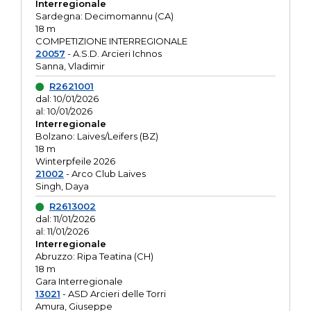
Interregionale
Sardegna: Decimomannu (CA)
18 m
COMPETIZIONE INTERREGIONALE
20057
- A.S.D. Arcieri Ichnos
Sanna, Vladimir
R2621001
dal: 10/01/2026
al: 10/01/2026
Interregionale
Bolzano: Laives/Leifers (BZ)
18 m
Winterpfeile 2026
21002
- Arco Club Laives
Singh, Daya
R2613002
dal: 11/01/2026
al: 11/01/2026
Interregionale
Abruzzo: Ripa Teatina (CH)
18 m
Gara Interregionale
13021
- ASD Arcieri delle Torri
Amura, Giuseppe