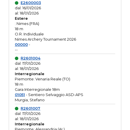
E2600003
dal: 16/01/2026
al: 18/01/2026
Estere
: Nimes (FRA)
18 m
O.R. Individuale
Nimes Archery Tournament 2026
00000
-
--
R2601004
dal: 17/01/2026
al: 18/01/2026
Interregionale
Piemonte: Venaria Reale (TO)
18 m
Gara Interregionale 18m
01051
- Sentiero Selvaggio ASD-APS
Murgia, Stefano
R2601007
dal: 17/01/2026
al: 18/01/2026
Interregionale
Piemonte: Alessandria (AL)