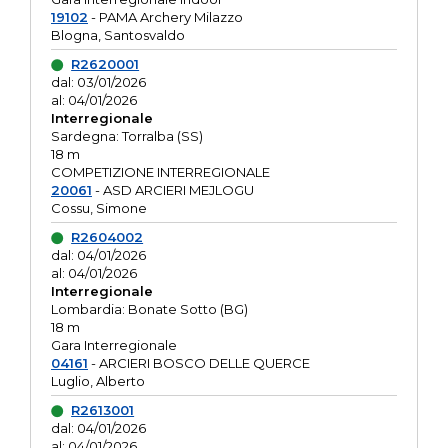
19102
- PAMA Archery Milazzo
Blogna, Santosvaldo
R2620001
dal: 03/01/2026
al: 04/01/2026
Interregionale
Sardegna: Torralba (SS)
18 m
COMPETIZIONE INTERREGIONALE
20061
- ASD ARCIERI MEJLOGU
Cossu, Simone
R2604002
dal: 04/01/2026
al: 04/01/2026
Interregionale
Lombardia: Bonate Sotto (BG)
18 m
Gara Interregionale
04161
- ARCIERI BOSCO DELLE QUERCE
Luglio, Alberto
R2613001
dal: 04/01/2026
al: 04/01/2026