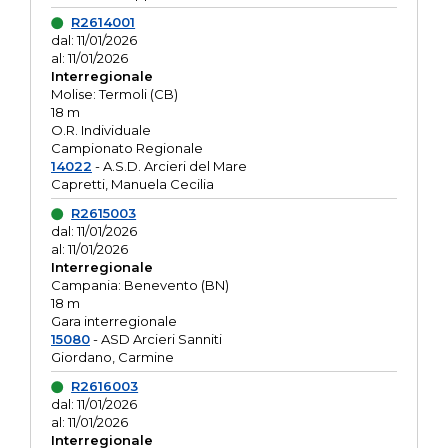
R2614001
dal: 11/01/2026
al: 11/01/2026
Interregionale
Molise: Termoli (CB)
18 m
O.R. Individuale
Campionato Regionale
14022
- A.S.D. Arcieri del Mare
Capretti, Manuela Cecilia
R2615003
dal: 11/01/2026
al: 11/01/2026
Interregionale
Campania: Benevento (BN)
18 m
Gara interregionale
15080
- ASD Arcieri Sanniti
Giordano, Carmine
R2616003
dal: 11/01/2026
al: 11/01/2026
Interregionale