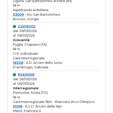
Liguria: San Bartolomeo al Mare (IM)
18 m
Aspettando la Befana
03009
- Arc.San Bartolomeo
Briozzo, Giorgio
G2616002
dal: 06/01/2026
al: 06/01/2026
Giovanile
Puglia: Crispiano (TA)
18 m
O.R. Individuale
Gara Interregionale
16028
- A.D. Arcieri dello Jonio
D'ambrogio, Gabriele
R2601005
dal: 06/01/2026
al: 06/01/2026
Interregionale
Piemonte: Rosta (TO)
18 m
Gara Interregionale 18m - Riservato Arco Olimpico
01018
- A.S.D. Arcieri delle Alpi
Merlo, Francesco