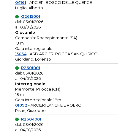
04161
- ARCIERI BOSCO DELLE QUERCE
Luglio, Alberto
G2615001
dal: 03/01/2026
al: 03/01/2026
Giovanile
Campania: Roccapiemonte (SA)
18 m
Gara interregionale
15034
- ASD ARCIERI ROCCA SAN QUIRICO
Giordano, Lorenzo
R2601001
dal: 03/01/2026
al: 04/01/2026
Interregionale
Piemonte: Priocca (CN)
18 m
Gara Interregionale 18m
01092
- ARCIERI LANGHE E ROERO
Pisan, Giuseppe
R2604001
dal: 03/01/2026
al: 04/01/2026