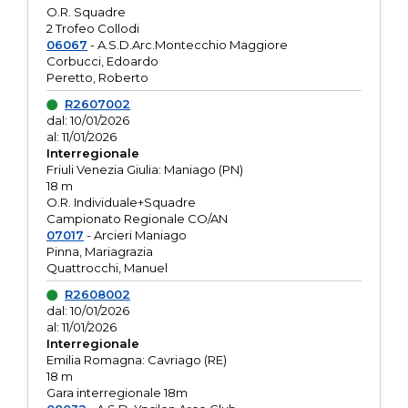
O.R. Squadre
2 Trofeo Collodi
06067
- A.S.D.Arc.Montecchio Maggiore
Corbucci, Edoardo
Peretto, Roberto
R2607002
dal: 10/01/2026
al: 11/01/2026
Interregionale
Friuli Venezia Giulia: Maniago (PN)
18 m
O.R. Individuale+Squadre
Campionato Regionale CO/AN
07017
- Arcieri Maniago
Pinna, Mariagrazia
Quattrocchi, Manuel
R2608002
dal: 10/01/2026
al: 11/01/2026
Interregionale
Emilia Romagna: Cavriago (RE)
18 m
Gara interregionale 18m