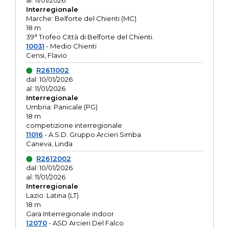
al: 11/01/2026
Interregionale
Marche: Belforte del Chienti (MC)
18 m
39° Trofeo Città di Belforte del Chienti.
10031
- Medio Chienti
Censi, Flavio
R2611002
dal: 10/01/2026
al: 11/01/2026
Interregionale
Umbria: Panicale (PG)
18 m
competizione interregionale
11016
- A.S.D. Gruppo Arcieri Simba
Caneva, Linda
R2612002
dal: 10/01/2026
al: 11/01/2026
Interregionale
Lazio: Latina (LT)
18 m
Gara Interregionale indoor
12070
- ASD Arcieri Del Falco