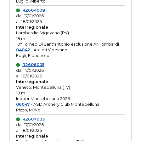
Luglio, Alberto
R2604008
dal: 17/01/2026
al: 18/01/2026
Interregionale
Lombardia: Vigevano (PV)
18 m
10° Torneo Di Sant'antonio esclusione AN lombardi
04042
- Arcieri Vigevano
Fogli, Francesco
R2606005
dal: 17/01/2026
al: 18/01/2026
Interregionale
Veneto: Montebelluna (TV)
18 m
Indoor Montebelluna 2026
06047
- ASD Archery Club Montebelluna
Pizzo, Mirko
R2607003
dal: 17/01/2026
al: 18/01/2026
Interregionale