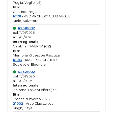
Puglia: Veglie (LE)
18 m
Gara Interregionale
16101
- ASD ARCHERY CLUB VEGLIE
Mele, Salvatore
R2618002
dal: 11/01/2026
al: 11/01/2026
Interregionale
Calabria: TAVERNA (CZ)
18 m
Memorial Giuseppe Pascuzzi
18013
- ARCIERI CLUB LIDO
Socievole, Eleonora
R2621002
dal: 11/01/2026
al: 11/01/2026
Interregionale
Bolzano: Laives/Leifers (BZ)
18 m
Frecce d’inverno 2026
21002
- Arco Club Laives
Singh, Daya