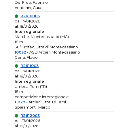
Del Freo, Fabrizio
Venturini, Gaia
R2610003
dal: 17/01/2026
al: 18/01/2026
Interregionale
Marche: Montecassiano (MC)
18 m
38° Trofeo Città di Montecassiano
10032
- ASD Arcieri Montecassiano
Censi, Flavio
R2611003
dal: 17/01/2026
al: 18/01/2026
Interregionale
Umbria: Terni (TR)
18 m
competizione interregionale
11027
- Arcieri Citta' Di Terni
Sparamonti, Marco
R2612003
dal: 17/01/2026
al: 18/01/2026