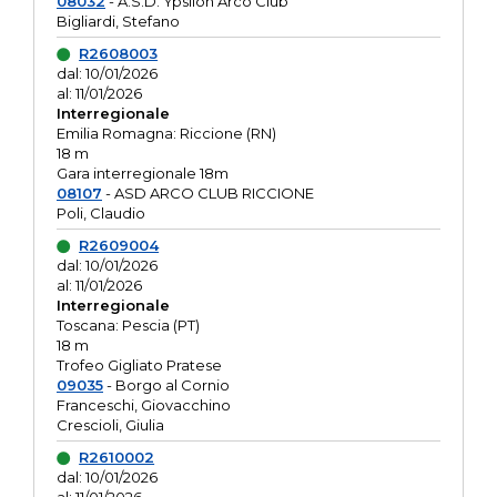
08032
- A.S.D. Ypsilon Arco Club
Bigliardi, Stefano
R2608003
dal: 10/01/2026
al: 11/01/2026
Interregionale
Emilia Romagna: Riccione (RN)
18 m
Gara interregionale 18m
08107
- ASD ARCO CLUB RICCIONE
Poli, Claudio
R2609004
dal: 10/01/2026
al: 11/01/2026
Interregionale
Toscana: Pescia (PT)
18 m
Trofeo Gigliato Pratese
09035
- Borgo al Cornio
Franceschi, Giovacchino
Crescioli, Giulia
R2610002
dal: 10/01/2026