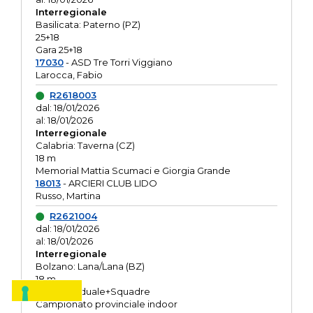
Interregionale
Basilicata: Paterno (PZ)
25+18
Gara 25+18
17030
- ASD Tre Torri Viggiano
Larocca, Fabio
R2618003
dal: 18/01/2026
al: 18/01/2026
Interregionale
Calabria: Taverna (CZ)
18 m
Memorial Mattia Scumaci e Giorgia Grande
18013
- ARCIERI CLUB LIDO
Russo, Martina
R2621004
dal: 18/01/2026
al: 18/01/2026
Interregionale
Bolzano: Lana/Lana (BZ)
18 m
O.R. Individuale+Squadre
Campionato provinciale indoor