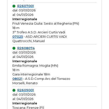
R2607001
dal: 03/01/2026
al: 04/01/2026
Interregionale
Friuli Venezia Giulia: Sesto al Reghena (PN)
18 m
3° Trofeo A.S.D. Arcieri Curtis Vadi
07025
- ASD ARCIERI CURTIS VADI
Quattrocchi, Manuel
R2608074
dal: 03/01/2026
al: 04/01/2026
Interregionale
Emilia Romagna: Moglia (MN)
18 m
Gara interregionale 18m
08021
- A.S.D.Comp.Arc.del Torrazzo
Morselli, Renato
R2609001
dal: 03/01/2026
al: 04/01/2026
Interregionale
Toscana: Firenze (FI)