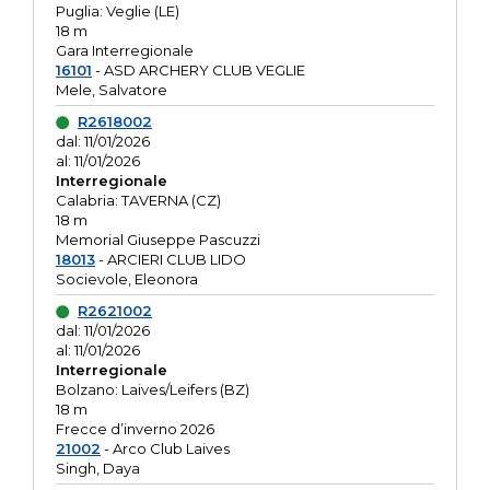
Puglia: Veglie (LE)
18 m
Gara Interregionale
16101
- ASD ARCHERY CLUB VEGLIE
Mele, Salvatore
R2618002
dal: 11/01/2026
al: 11/01/2026
Interregionale
Calabria: TAVERNA (CZ)
18 m
Memorial Giuseppe Pascuzzi
18013
- ARCIERI CLUB LIDO
Socievole, Eleonora
R2621002
dal: 11/01/2026
al: 11/01/2026
Interregionale
Bolzano: Laives/Leifers (BZ)
18 m
Frecce d’inverno 2026
21002
- Arco Club Laives
Singh, Daya