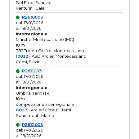
Del Freo, Fabrizio
Venturini, Gaia
R2610003
dal: 17/01/2026
al: 18/01/2026
Interregionale
Marche: Montecassiano (MC)
18 m
38° Trofeo Città di Montecassiano
10032
- ASD Arcieri Montecassiano
Censi, Flavio
R2611003
dal: 17/01/2026
al: 18/01/2026
Interregionale
Umbria: Terni (TR)
18 m
competizione interregionale
11027
- Arcieri Citta' Di Terni
Sparamonti, Marco
R2612003
dal: 17/01/2026
al: 18/01/2026