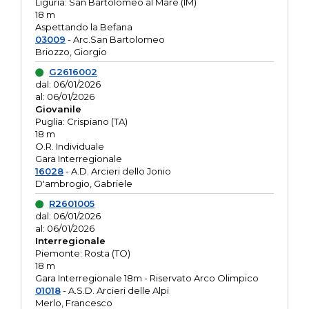
Liguria: San Bartolomeo al Mare (IM)
18 m
Aspettando la Befana
03009
- Arc.San Bartolomeo
Briozzo, Giorgio
G2616002
dal: 06/01/2026
al: 06/01/2026
Giovanile
Puglia: Crispiano (TA)
18 m
O.R. Individuale
Gara Interregionale
16028
- A.D. Arcieri dello Jonio
D'ambrogio, Gabriele
R2601005
dal: 06/01/2026
al: 06/01/2026
Interregionale
Piemonte: Rosta (TO)
18 m
Gara Interregionale 18m - Riservato Arco Olimpico
01018
- A.S.D. Arcieri delle Alpi
Merlo, Francesco