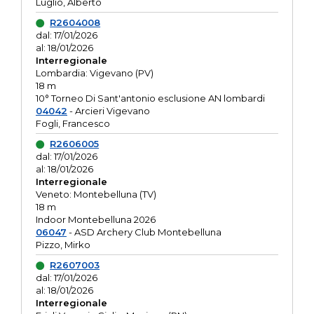
Luglio, Alberto
R2604008
dal: 17/01/2026
al: 18/01/2026
Interregionale
Lombardia: Vigevano (PV)
18 m
10° Torneo Di Sant'antonio esclusione AN lombardi
04042
- Arcieri Vigevano
Fogli, Francesco
R2606005
dal: 17/01/2026
al: 18/01/2026
Interregionale
Veneto: Montebelluna (TV)
18 m
Indoor Montebelluna 2026
06047
- ASD Archery Club Montebelluna
Pizzo, Mirko
R2607003
dal: 17/01/2026
al: 18/01/2026
Interregionale