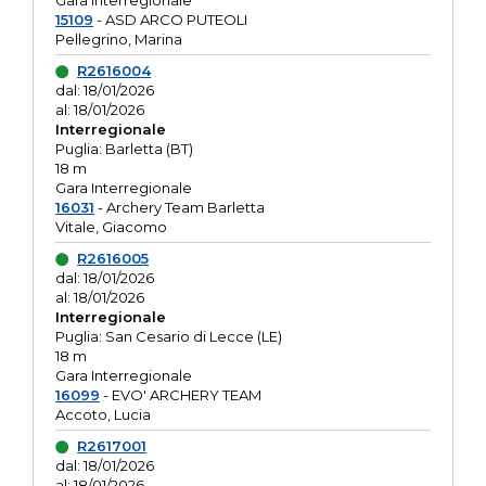
Gara interregionale
15109
- ASD ARCO PUTEOLI
Pellegrino, Marina
R2616004
dal: 18/01/2026
al: 18/01/2026
Interregionale
Puglia: Barletta (BT)
18 m
Gara Interregionale
16031
- Archery Team Barletta
Vitale, Giacomo
R2616005
dal: 18/01/2026
al: 18/01/2026
Interregionale
Puglia: San Cesario di Lecce (LE)
18 m
Gara Interregionale
16099
- EVO' ARCHERY TEAM
Accoto, Lucia
R2617001
dal: 18/01/2026
al: 18/01/2026