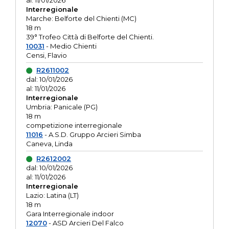
al: 11/01/2026
Interregionale
Marche: Belforte del Chienti (MC)
18 m
39° Trofeo Città di Belforte del Chienti.
10031
- Medio Chienti
Censi, Flavio
R2611002
dal: 10/01/2026
al: 11/01/2026
Interregionale
Umbria: Panicale (PG)
18 m
competizione interregionale
11016
- A.S.D. Gruppo Arcieri Simba
Caneva, Linda
R2612002
dal: 10/01/2026
al: 11/01/2026
Interregionale
Lazio: Latina (LT)
18 m
Gara Interregionale indoor
12070
- ASD Arcieri Del Falco