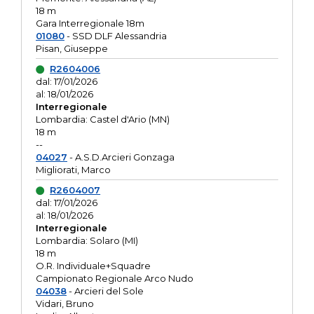
18 m
Gara Interregionale 18m
01080
- SSD DLF Alessandria
Pisan, Giuseppe
R2604006
dal: 17/01/2026
al: 18/01/2026
Interregionale
Lombardia: Castel d'Ario (MN)
18 m
--
04027
- A.S.D.Arcieri Gonzaga
Migliorati, Marco
R2604007
dal: 17/01/2026
al: 18/01/2026
Interregionale
Lombardia: Solaro (MI)
18 m
O.R. Individuale+Squadre
Campionato Regionale Arco Nudo
04038
- Arcieri del Sole
Vidari, Bruno