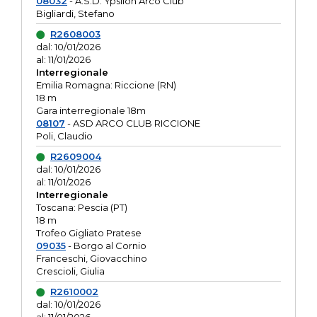
08032
- A.S.D. Ypsilon Arco Club
Bigliardi, Stefano
R2608003
dal: 10/01/2026
al: 11/01/2026
Interregionale
Emilia Romagna: Riccione (RN)
18 m
Gara interregionale 18m
08107
- ASD ARCO CLUB RICCIONE
Poli, Claudio
R2609004
dal: 10/01/2026
al: 11/01/2026
Interregionale
Toscana: Pescia (PT)
18 m
Trofeo Gigliato Pratese
09035
- Borgo al Cornio
Franceschi, Giovacchino
Crescioli, Giulia
R2610002
dal: 10/01/2026