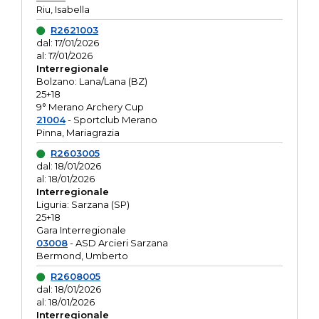
Riu, Isabella
R2621003
dal: 17/01/2026
al: 17/01/2026
Interregionale
Bolzano: Lana/Lana (BZ)
25+18
9° Merano Archery Cup
21004
- Sportclub Merano
Pinna, Mariagrazia
R2603005
dal: 18/01/2026
al: 18/01/2026
Interregionale
Liguria: Sarzana (SP)
25+18
Gara Interregionale
03008
- ASD Arcieri Sarzana
Bermond, Umberto
R2608005
dal: 18/01/2026
al: 18/01/2026
Interregionale