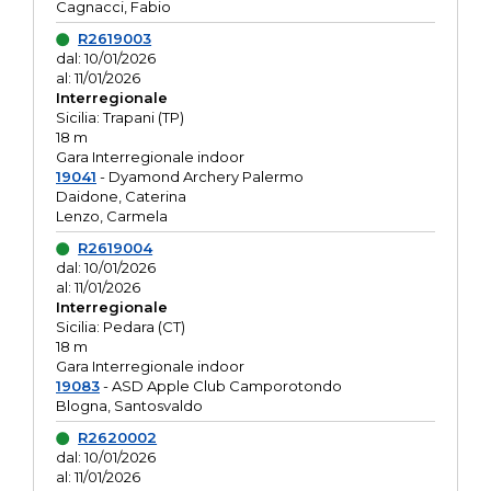
Cagnacci, Fabio
R2619003
dal: 10/01/2026
al: 11/01/2026
Interregionale
Sicilia: Trapani (TP)
18 m
Gara Interregionale indoor
19041
- Dyamond Archery Palermo
Daidone, Caterina
Lenzo, Carmela
R2619004
dal: 10/01/2026
al: 11/01/2026
Interregionale
Sicilia: Pedara (CT)
18 m
Gara Interregionale indoor
19083
- ASD Apple Club Camporotondo
Blogna, Santosvaldo
R2620002
dal: 10/01/2026
al: 11/01/2026