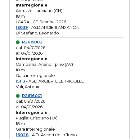
Interregionale
Abruzzo: Lanciano (CH)
18 m
I GARA - GP Scarinci 2026
13039
- ASD ARCIERI ANXANON
Di Stefano, Leonardo
R2615002
dal: 04/01/2026
al: 04/01/2026
Interregionale
Campania: Ariano Irpino (AV)
18 m
Gara interregionale
15113
- ASD ARCIERI DEL TRICOLLE
Voli, Antonio
R2616001
dal: 04/01/2026
al: 04/01/2026
Interregionale
Puglia: Crispiano (TA)
18 m
Gara Interregionale
16028
- A.D. Arcieri dello Jonio