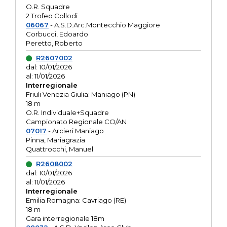
O.R. Squadre
2 Trofeo Collodi
06067
- A.S.D.Arc.Montecchio Maggiore
Corbucci, Edoardo
Peretto, Roberto
R2607002
dal: 10/01/2026
al: 11/01/2026
Interregionale
Friuli Venezia Giulia: Maniago (PN)
18 m
O.R. Individuale+Squadre
Campionato Regionale CO/AN
07017
- Arcieri Maniago
Pinna, Mariagrazia
Quattrocchi, Manuel
R2608002
dal: 10/01/2026
al: 11/01/2026
Interregionale
Emilia Romagna: Cavriago (RE)
18 m
Gara interregionale 18m