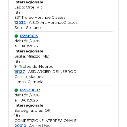
Interregionale
Lazio: Orte (VT)
18 m
33° Trofeo Hortinae Classes
12032
- A.S.D. Arc.HortinaeClasses
Sordi, Stefano
R2619015
dal: 17/01/2026
al: 18/01/2026
Interregionale
Sicilia: Milazzo (ME)
18 m
9° Trofeo dei Nebrodi
19127
- ASD ARCIERI DEI NEBRODI
Cascio, Manuela
Lenzo, Carmela
R2620003
dal: 17/01/2026
al: 18/01/2026
Interregionale
Sardegna: Uras (OR)
18 m
COMPETIZIONE INTERREGIONALE
20010
- Arcieri Uras