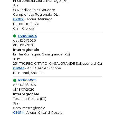
Friuli Venezia Giulia: Maniago (PN)
18 m
O.R. Individuale+Squadre
Campionato Regionale OL
07017
- Arcieri Maniago
Pascotto, Flavia
Cian, Giorgia
R2608004
dal: 17/01/2026
al: 18/01/2026
Interregionale
Emilia Romagna: Casalgrande (RE)
18 m
25° TROFEO CITTA' DI CASALGRANDE Salvaterra di Ca
08043
- A.S.D. Arcieri Orione
Raimondi, Antonio
R2609005
dal: 17/01/2026
al: 18/01/2026
Interregionale
Toscana: Pescia (PT)
18 m
Gara Interregionale
09014
- Arcieri Citta' di Pescia