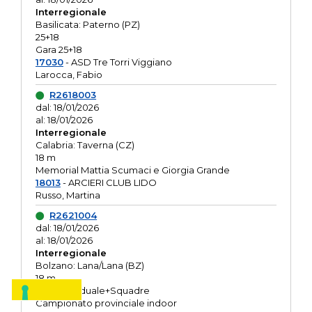
Interregionale
Basilicata: Paterno (PZ)
25+18
Gara 25+18
17030
- ASD Tre Torri Viggiano
Larocca, Fabio
R2618003
dal: 18/01/2026
al: 18/01/2026
Interregionale
Calabria: Taverna (CZ)
18 m
Memorial Mattia Scumaci e Giorgia Grande
18013
- ARCIERI CLUB LIDO
Russo, Martina
R2621004
dal: 18/01/2026
al: 18/01/2026
Interregionale
Bolzano: Lana/Lana (BZ)
18 m
O.R. Individuale+Squadre
Campionato provinciale indoor