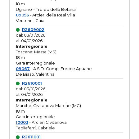
18 m
Ugnano – Trofeo della Befana
09053
- Arcieri della Real Villa
Venturini, Gaia
R2609002
dal: 03/01/2026
al: 04/01/2026
Interregionale
Toscana: Massa (MS)
18 m
Gara Interregionale
09067
- A.S.D. Comp. Frecce Apuane
De Biaso, Valentina
R2610001
dal: 03/01/2026
al: 04/01/2026
Interregionale
Marche: Civitanova Marche (MC)
18 m
Gara Interregionale
10003
- Arcieri Civitanova
Tagliaferri, Gabriele
R2611001