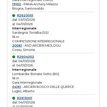
19102
- PAMA Archery Milazzo
Blogna, Santosvaldo
R2620001
dal: 03/01/2026
al: 04/01/2026
Interregionale
Sardegna: Torralba (SS)
18 m
COMPETIZIONE INTERREGIONALE
20061
- ASD ARCIERI MEJLOGU
Cossu, Simone
R2604002
dal: 04/01/2026
al: 04/01/2026
Interregionale
Lombardia: Bonate Sotto (BG)
18 m
Gara Interregionale
04161
- ARCIERI BOSCO DELLE QUERCE
Luglio, Alberto
R2613001
dal: 04/01/2026
al: 04/01/2026