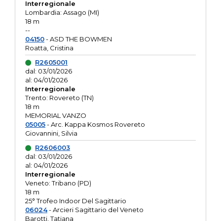
Interregionale
Lombardia: Assago (MI)
18 m
--
04150
- ASD THE BOWMEN
Roatta, Cristina
R2605001
dal: 03/01/2026
al: 04/01/2026
Interregionale
Trento: Rovereto (TN)
18 m
MEMORIAL VANZO
05005
- Arc. Kappa Kosmos Rovereto
Giovannini, Silvia
R2606003
dal: 03/01/2026
al: 04/01/2026
Interregionale
Veneto: Tribano (PD)
18 m
25° Trofeo Indoor Del Sagittario
06024
- Arcieri Sagittario del Veneto
Barotti, Tatiana