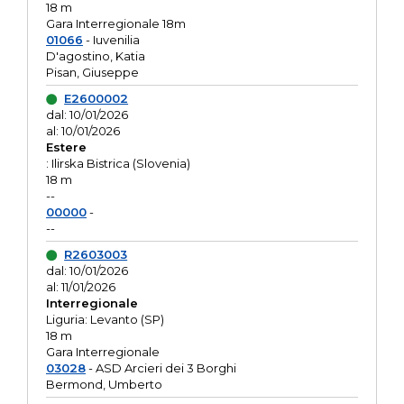
18 m
Gara Interregionale 18m
01066
- Iuvenilia
D'agostino, Katia
Pisan, Giuseppe
E2600002
dal: 10/01/2026
al: 10/01/2026
Estere
: Ilirska Bistrica (Slovenia)
18 m
--
00000
-
--
R2603003
dal: 10/01/2026
al: 11/01/2026
Interregionale
Liguria: Levanto (SP)
18 m
Gara Interregionale
03028
- ASD Arcieri dei 3 Borghi
Bermond, Umberto