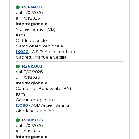
R2614001
dal: 11/01/2026
al: 11/01/2026
Interregionale
Molise: Termoli (CB)
18 m
O.R. Individuale
Campionato Regionale
14022
- A.S.D. Arcieri del Mare
Capretti, Manuela Cecilia
R2615003
dal: 11/01/2026
al: 11/01/2026
Interregionale
Campania: Benevento (BN)
18 m
Gara interregionale
15080
- ASD Arcieri Sanniti
Giordano, Carmine
R2616003
dal: 11/01/2026
al: 11/01/2026
Interregionale