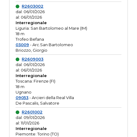
R2603002
dal: 06/01/2026
al: 06/01/2026
Interregionale
Liguria: San Bartolomeo al Mare (IM)
18 m
Trofeo Befana
03009
- Arc.San Bartolomeo
Briozzo, Giorgio
R2609003
dal: 06/01/2026
al: 06/01/2026
Interregionale
Toscana: Firenze (FI)
18 m
Ugnano
09053
- Arcieri della Real Villa
De Pascalis, Salvatore
R2601002
dal: 09/01/2026
al: 11/01/2026
Interregionale
Piemonte: Torino (TO)