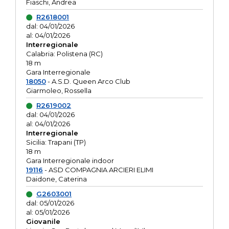
Fiaschi, Andrea
R2618001
dal: 04/01/2026
al: 04/01/2026
Interregionale
Calabria: Polistena (RC)
18 m
Gara Interregionale
18050
- A.S.D. Queen Arco Club
Giarmoleo, Rossella
R2619002
dal: 04/01/2026
al: 04/01/2026
Interregionale
Sicilia: Trapani (TP)
18 m
Gara Interregionale indoor
19116
- ASD COMPAGNIA ARCIERI ELIMI
Daidone, Caterina
G2603001
dal: 05/01/2026
al: 05/01/2026
Giovanile