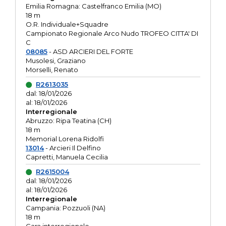
Emilia Romagna: Castelfranco Emilia (MO)
18 m
O.R. Individuale+Squadre
Campionato Regionale Arco Nudo TROFEO CITTA' DI
C
08085
- ASD ARCIERI DEL FORTE
Musolesi, Graziano
Morselli, Renato
R2613035
dal: 18/01/2026
al: 18/01/2026
Interregionale
Abruzzo: Ripa Teatina (CH)
18 m
Memorial Lorena Ridolfi
13014
- Arcieri Il Delfino
Capretti, Manuela Cecilia
R2615004
dal: 18/01/2026
al: 18/01/2026
Interregionale
Campania: Pozzuoli (NA)
18 m