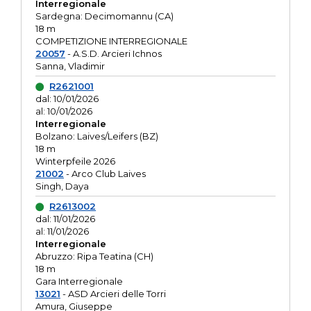
Interregionale
Sardegna: Decimomannu (CA)
18 m
COMPETIZIONE INTERREGIONALE
20057
- A.S.D. Arcieri Ichnos
Sanna, Vladimir
R2621001
dal: 10/01/2026
al: 10/01/2026
Interregionale
Bolzano: Laives/Leifers (BZ)
18 m
Winterpfeile 2026
21002
- Arco Club Laives
Singh, Daya
R2613002
dal: 11/01/2026
al: 11/01/2026
Interregionale
Abruzzo: Ripa Teatina (CH)
18 m
Gara Interregionale
13021
- ASD Arcieri delle Torri
Amura, Giuseppe