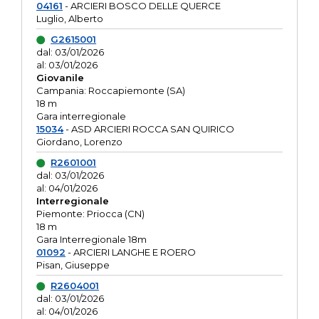
04161
- ARCIERI BOSCO DELLE QUERCE
Luglio, Alberto
G2615001
dal: 03/01/2026
al: 03/01/2026
Giovanile
Campania: Roccapiemonte (SA)
18 m
Gara interregionale
15034
- ASD ARCIERI ROCCA SAN QUIRICO
Giordano, Lorenzo
R2601001
dal: 03/01/2026
al: 04/01/2026
Interregionale
Piemonte: Priocca (CN)
18 m
Gara Interregionale 18m
01092
- ARCIERI LANGHE E ROERO
Pisan, Giuseppe
R2604001
dal: 03/01/2026
al: 04/01/2026