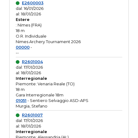
E2600003
dal: 16/01/2026
al: 18/01/2026
Estere
: Nimes (FRA)
18 m
O.R. Individuale
Nimes Archery Tournament 2026
00000
-
--
R2601004
dal: 17/01/2026
al: 18/01/2026
Interregionale
Piemonte: Venaria Reale (TO)
18 m
Gara Interregionale 18m
01051
- Sentiero Selvaggio ASD-APS
Murgia, Stefano
R2601007
dal: 17/01/2026
al: 18/01/2026
Interregionale
Piemonte: Alessandria (AL)