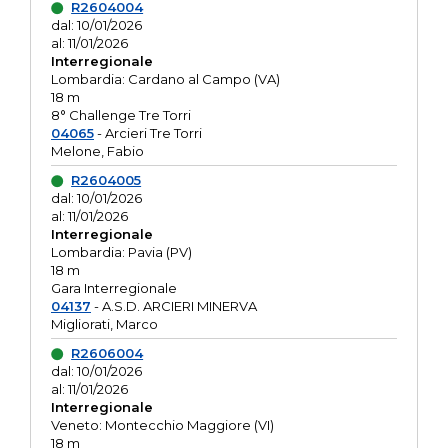
R2604004
dal: 10/01/2026
al: 11/01/2026
Interregionale
Lombardia: Cardano al Campo (VA)
18 m
8° Challenge Tre Torri
04065
- Arcieri Tre Torri
Melone, Fabio
R2604005
dal: 10/01/2026
al: 11/01/2026
Interregionale
Lombardia: Pavia (PV)
18 m
Gara Interregionale
04137
- A.S.D. ARCIERI MINERVA
Migliorati, Marco
R2606004
dal: 10/01/2026
al: 11/01/2026
Interregionale
Veneto: Montecchio Maggiore (VI)
18 m