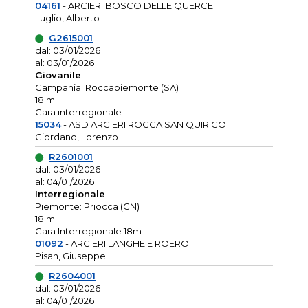
04161
- ARCIERI BOSCO DELLE QUERCE
Luglio, Alberto
G2615001
dal: 03/01/2026
al: 03/01/2026
Giovanile
Campania: Roccapiemonte (SA)
18 m
Gara interregionale
15034
- ASD ARCIERI ROCCA SAN QUIRICO
Giordano, Lorenzo
R2601001
dal: 03/01/2026
al: 04/01/2026
Interregionale
Piemonte: Priocca (CN)
18 m
Gara Interregionale 18m
01092
- ARCIERI LANGHE E ROERO
Pisan, Giuseppe
R2604001
dal: 03/01/2026
al: 04/01/2026