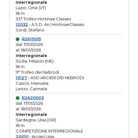
Interregionale
Lazio: Orte (VT)
18 m
33° Trofeo Hortinae Classes
12032
- A.S.D. Arc.HortinaeClasses
Sordi, Stefano
R2619015
dal: 17/01/2026
al: 18/01/2026
Interregionale
Sicilia: Milazzo (ME)
18 m
9° Trofeo dei Nebrodi
19127
- ASD ARCIERI DEI NEBRODI
Cascio, Manuela
Lenzo, Carmela
R2620003
dal: 17/01/2026
al: 18/01/2026
Interregionale
Sardegna: Uras (OR)
18 m
COMPETIZIONE INTERREGIONALE
20010
- Arcieri Uras