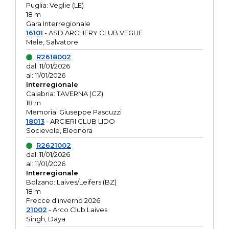
Puglia: Veglie (LE)
18 m
Gara Interregionale
16101
- ASD ARCHERY CLUB VEGLIE
Mele, Salvatore
R2618002
dal: 11/01/2026
al: 11/01/2026
Interregionale
Calabria: TAVERNA (CZ)
18 m
Memorial Giuseppe Pascuzzi
18013
- ARCIERI CLUB LIDO
Socievole, Eleonora
R2621002
dal: 11/01/2026
al: 11/01/2026
Interregionale
Bolzano: Laives/Leifers (BZ)
18 m
Frecce d’inverno 2026
21002
- Arco Club Laives
Singh, Daya