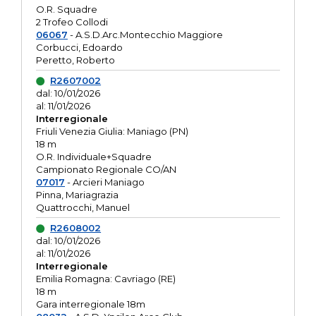
O.R. Squadre
2 Trofeo Collodi
06067
- A.S.D.Arc.Montecchio Maggiore
Corbucci, Edoardo
Peretto, Roberto
R2607002
dal: 10/01/2026
al: 11/01/2026
Interregionale
Friuli Venezia Giulia: Maniago (PN)
18 m
O.R. Individuale+Squadre
Campionato Regionale CO/AN
07017
- Arcieri Maniago
Pinna, Mariagrazia
Quattrocchi, Manuel
R2608002
dal: 10/01/2026
al: 11/01/2026
Interregionale
Emilia Romagna: Cavriago (RE)
18 m
Gara interregionale 18m