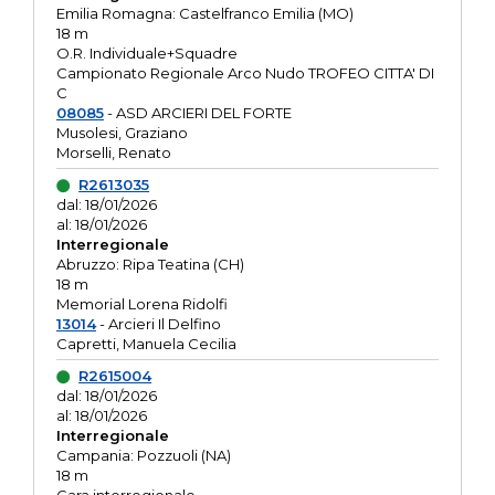
Emilia Romagna: Castelfranco Emilia (MO)
18 m
O.R. Individuale+Squadre
Campionato Regionale Arco Nudo TROFEO CITTA' DI
C
08085
- ASD ARCIERI DEL FORTE
Musolesi, Graziano
Morselli, Renato
R2613035
dal: 18/01/2026
al: 18/01/2026
Interregionale
Abruzzo: Ripa Teatina (CH)
18 m
Memorial Lorena Ridolfi
13014
- Arcieri Il Delfino
Capretti, Manuela Cecilia
R2615004
dal: 18/01/2026
al: 18/01/2026
Interregionale
Campania: Pozzuoli (NA)
18 m