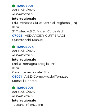
R2607001
dal: 03/01/2026
al: 04/01/2026
Interregionale
Friuli Venezia Giulia: Sesto al Reghena (PN)
18 m
3° Trofeo A.S.D. Arcieri Curtis Vadi
07025
- ASD ARCIERI CURTIS VADI
Quattrocchi, Manuel
R2608074
dal: 03/01/2026
al: 04/01/2026
Interregionale
Emilia Romagna: Moglia (MN)
18 m
Gara interregionale 18m
08021
- A.S.D.Comp.Arc.del Torrazzo
Morselli, Renato
R2609001
dal: 03/01/2026
al: 04/01/2026
Interregionale
Toscana: Firenze (FI)