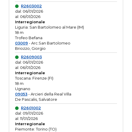
R2603002
dal: 06/01/2026
al: 06/01/2026
Interregionale
Liguria: San Bartolomeo al Mare (IM)
18 m
Trofeo Befana
03009
- Arc.San Bartolomeo
Briozzo, Giorgio
R2609003
dal: 06/01/2026
al: 06/01/2026
Interregionale
Toscana: Firenze (FI)
18 m
Ugnano
09053
- Arcieri della Real Villa
De Pascalis, Salvatore
R2601002
dal: 09/01/2026
al: 11/01/2026
Interregionale
Piemonte: Torino (TO)