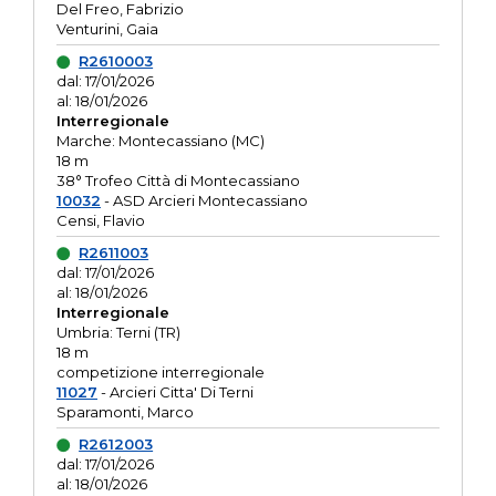
Del Freo, Fabrizio
Venturini, Gaia
R2610003
dal: 17/01/2026
al: 18/01/2026
Interregionale
Marche: Montecassiano (MC)
18 m
38° Trofeo Città di Montecassiano
10032
- ASD Arcieri Montecassiano
Censi, Flavio
R2611003
dal: 17/01/2026
al: 18/01/2026
Interregionale
Umbria: Terni (TR)
18 m
competizione interregionale
11027
- Arcieri Citta' Di Terni
Sparamonti, Marco
R2612003
dal: 17/01/2026
al: 18/01/2026