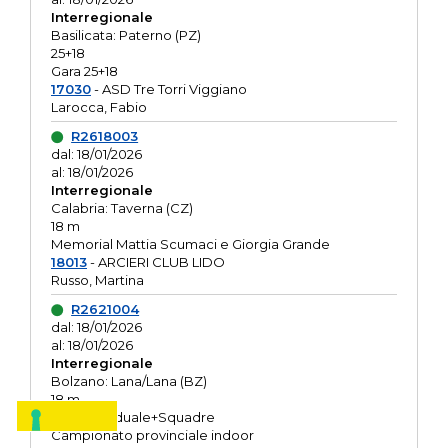
Interregionale
Basilicata: Paterno (PZ)
25+18
Gara 25+18
17030
- ASD Tre Torri Viggiano
Larocca, Fabio
R2618003
dal: 18/01/2026
al: 18/01/2026
Interregionale
Calabria: Taverna (CZ)
18 m
Memorial Mattia Scumaci e Giorgia Grande
18013
- ARCIERI CLUB LIDO
Russo, Martina
R2621004
dal: 18/01/2026
al: 18/01/2026
Interregionale
Bolzano: Lana/Lana (BZ)
18 m
O.R. Individuale+Squadre
Campionato provinciale indoor