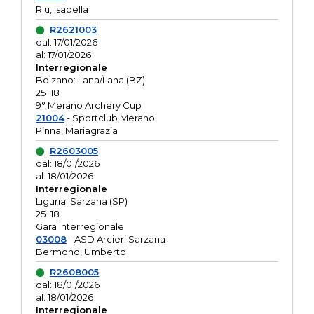
Riu, Isabella
R2621003
dal: 17/01/2026
al: 17/01/2026
Interregionale
Bolzano: Lana/Lana (BZ)
25+18
9° Merano Archery Cup
21004
- Sportclub Merano
Pinna, Mariagrazia
R2603005
dal: 18/01/2026
al: 18/01/2026
Interregionale
Liguria: Sarzana (SP)
25+18
Gara Interregionale
03008
- ASD Arcieri Sarzana
Bermond, Umberto
R2608005
dal: 18/01/2026
al: 18/01/2026
Interregionale