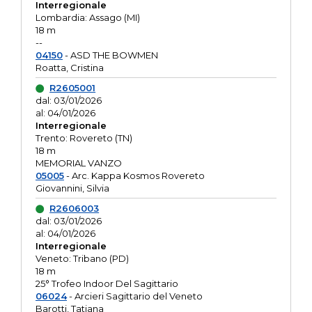
Interregionale
Lombardia: Assago (MI)
18 m
--
04150
- ASD THE BOWMEN
Roatta, Cristina
R2605001
dal: 03/01/2026
al: 04/01/2026
Interregionale
Trento: Rovereto (TN)
18 m
MEMORIAL VANZO
05005
- Arc. Kappa Kosmos Rovereto
Giovannini, Silvia
R2606003
dal: 03/01/2026
al: 04/01/2026
Interregionale
Veneto: Tribano (PD)
18 m
25° Trofeo Indoor Del Sagittario
06024
- Arcieri Sagittario del Veneto
Barotti, Tatiana