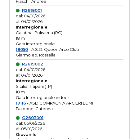
Fiaschi, Andrea
R2618001
dal: 04/01/2026
al: 04/01/2026
Interregionale
Calabria: Polistena (RC)
18 m
Gara Interregionale
18050
- A.S.D. Queen Arco Club
Giarmoleo, Rossella
R2619002
dal: 04/01/2026
al: 04/01/2026
Interregionale
Sicilia: Trapani (TP)
18 m
Gara Interregionale indoor
19116
- ASD COMPAGNIA ARCIERI ELIMI
Daidone, Caterina
G2603001
dal: 05/01/2026
al: 05/01/2026
Giovanile