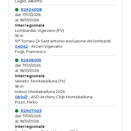
Luglio, Alberto
R2604008
dal: 17/01/2026
al: 18/01/2026
Interregionale
Lombardia: Vigevano (PV)
18 m
10° Torneo Di Sant'antonio esclusione AN lombardi
04042
- Arcieri Vigevano
Fogli, Francesco
R2606005
dal: 17/01/2026
al: 18/01/2026
Interregionale
Veneto: Montebelluna (TV)
18 m
Indoor Montebelluna 2026
06047
- ASD Archery Club Montebelluna
Pizzo, Mirko
R2607003
dal: 17/01/2026
al: 18/01/2026
Interregionale