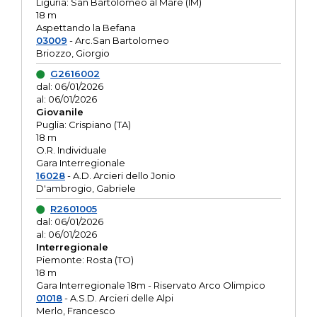
Liguria: San Bartolomeo al Mare (IM)
18 m
Aspettando la Befana
03009
- Arc.San Bartolomeo
Briozzo, Giorgio
G2616002
dal: 06/01/2026
al: 06/01/2026
Giovanile
Puglia: Crispiano (TA)
18 m
O.R. Individuale
Gara Interregionale
16028
- A.D. Arcieri dello Jonio
D'ambrogio, Gabriele
R2601005
dal: 06/01/2026
al: 06/01/2026
Interregionale
Piemonte: Rosta (TO)
18 m
Gara Interregionale 18m - Riservato Arco Olimpico
01018
- A.S.D. Arcieri delle Alpi
Merlo, Francesco