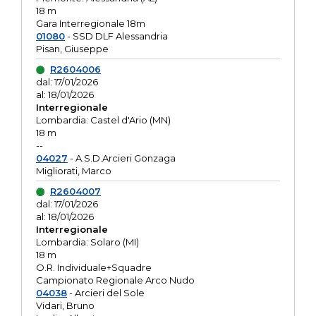
18 m
Gara Interregionale 18m
01080
- SSD DLF Alessandria
Pisan, Giuseppe
R2604006
dal: 17/01/2026
al: 18/01/2026
Interregionale
Lombardia: Castel d'Ario (MN)
18 m
--
04027
- A.S.D.Arcieri Gonzaga
Migliorati, Marco
R2604007
dal: 17/01/2026
al: 18/01/2026
Interregionale
Lombardia: Solaro (MI)
18 m
O.R. Individuale+Squadre
Campionato Regionale Arco Nudo
04038
- Arcieri del Sole
Vidari, Bruno