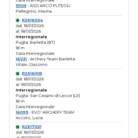
Gara interregionale
15109
- ASD ARCO PUTEOLI
Pellegrino, Marina
R2616004
dal: 18/01/2026
al: 18/01/2026
Interregionale
Puglia: Barletta (BT)
18 m
Gara Interregionale
16031
- Archery Team Barletta
Vitale, Giacomo
R2616005
dal: 18/01/2026
al: 18/01/2026
Interregionale
Puglia: San Cesario di Lecce (LE)
18 m
Gara Interregionale
16099
- EVO' ARCHERY TEAM
Accoto, Lucia
R2617001
dal: 18/01/2026
al: 18/01/2026