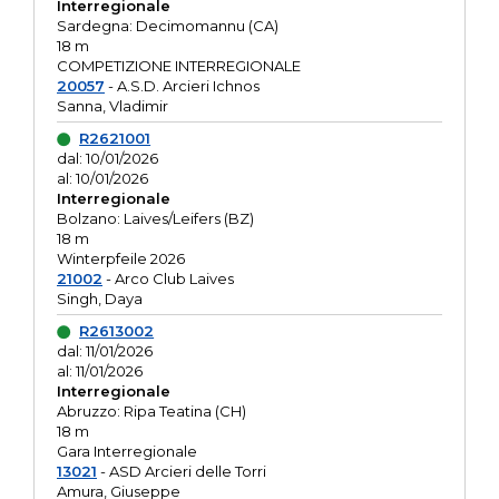
Interregionale
Sardegna: Decimomannu (CA)
18 m
COMPETIZIONE INTERREGIONALE
20057
- A.S.D. Arcieri Ichnos
Sanna, Vladimir
R2621001
dal: 10/01/2026
al: 10/01/2026
Interregionale
Bolzano: Laives/Leifers (BZ)
18 m
Winterpfeile 2026
21002
- Arco Club Laives
Singh, Daya
R2613002
dal: 11/01/2026
al: 11/01/2026
Interregionale
Abruzzo: Ripa Teatina (CH)
18 m
Gara Interregionale
13021
- ASD Arcieri delle Torri
Amura, Giuseppe