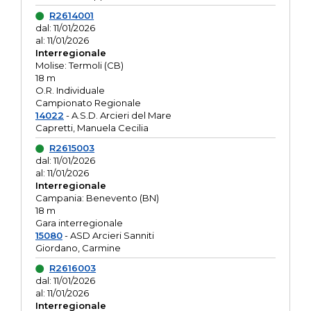
R2614001
dal: 11/01/2026
al: 11/01/2026
Interregionale
Molise: Termoli (CB)
18 m
O.R. Individuale
Campionato Regionale
14022
- A.S.D. Arcieri del Mare
Capretti, Manuela Cecilia
R2615003
dal: 11/01/2026
al: 11/01/2026
Interregionale
Campania: Benevento (BN)
18 m
Gara interregionale
15080
- ASD Arcieri Sanniti
Giordano, Carmine
R2616003
dal: 11/01/2026
al: 11/01/2026
Interregionale