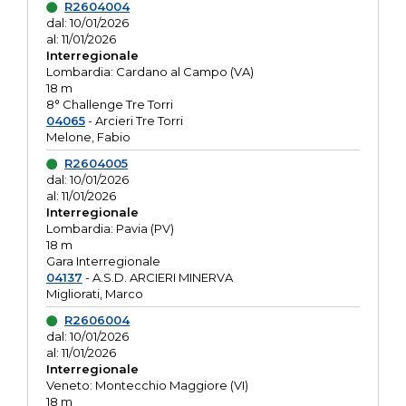
R2604004
dal: 10/01/2026
al: 11/01/2026
Interregionale
Lombardia: Cardano al Campo (VA)
18 m
8° Challenge Tre Torri
04065
- Arcieri Tre Torri
Melone, Fabio
R2604005
dal: 10/01/2026
al: 11/01/2026
Interregionale
Lombardia: Pavia (PV)
18 m
Gara Interregionale
04137
- A.S.D. ARCIERI MINERVA
Migliorati, Marco
R2606004
dal: 10/01/2026
al: 11/01/2026
Interregionale
Veneto: Montecchio Maggiore (VI)
18 m