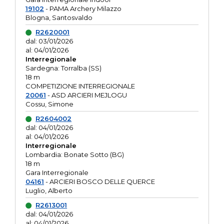
19102
- PAMA Archery Milazzo
Blogna, Santosvaldo
R2620001
dal: 03/01/2026
al: 04/01/2026
Interregionale
Sardegna: Torralba (SS)
18 m
COMPETIZIONE INTERREGIONALE
20061
- ASD ARCIERI MEJLOGU
Cossu, Simone
R2604002
dal: 04/01/2026
al: 04/01/2026
Interregionale
Lombardia: Bonate Sotto (BG)
18 m
Gara Interregionale
04161
- ARCIERI BOSCO DELLE QUERCE
Luglio, Alberto
R2613001
dal: 04/01/2026
al: 04/01/2026