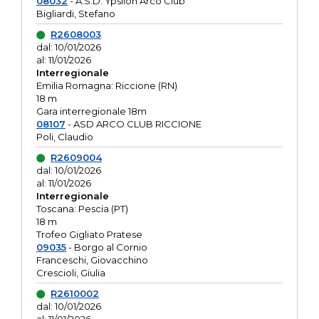
08032
- A.S.D. Ypsilon Arco Club
Bigliardi, Stefano
R2608003
dal: 10/01/2026
al: 11/01/2026
Interregionale
Emilia Romagna: Riccione (RN)
18 m
Gara interregionale 18m
08107
- ASD ARCO CLUB RICCIONE
Poli, Claudio
R2609004
dal: 10/01/2026
al: 11/01/2026
Interregionale
Toscana: Pescia (PT)
18 m
Trofeo Gigliato Pratese
09035
- Borgo al Cornio
Franceschi, Giovacchino
Crescioli, Giulia
R2610002
dal: 10/01/2026