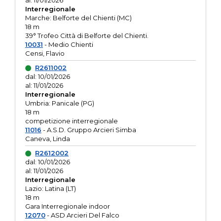
al: 11/01/2026
Interregionale
Marche: Belforte del Chienti (MC)
18 m
39° Trofeo Città di Belforte del Chienti.
10031
- Medio Chienti
Censi, Flavio
R2611002
dal: 10/01/2026
al: 11/01/2026
Interregionale
Umbria: Panicale (PG)
18 m
competizione interregionale
11016
- A.S.D. Gruppo Arcieri Simba
Caneva, Linda
R2612002
dal: 10/01/2026
al: 11/01/2026
Interregionale
Lazio: Latina (LT)
18 m
Gara Interregionale indoor
12070
- ASD Arcieri Del Falco