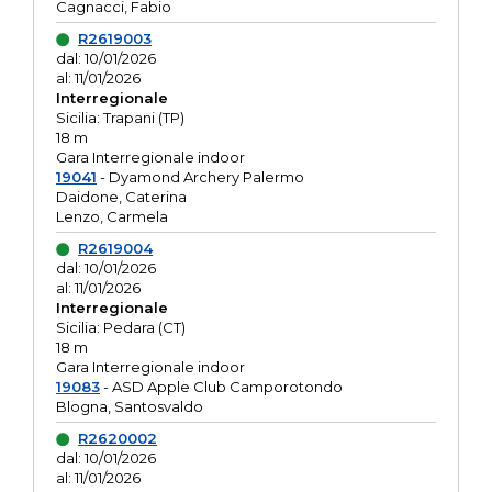
Cagnacci, Fabio
R2619003
dal: 10/01/2026
al: 11/01/2026
Interregionale
Sicilia: Trapani (TP)
18 m
Gara Interregionale indoor
19041
- Dyamond Archery Palermo
Daidone, Caterina
Lenzo, Carmela
R2619004
dal: 10/01/2026
al: 11/01/2026
Interregionale
Sicilia: Pedara (CT)
18 m
Gara Interregionale indoor
19083
- ASD Apple Club Camporotondo
Blogna, Santosvaldo
R2620002
dal: 10/01/2026
al: 11/01/2026