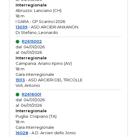
Interregionale
Abruzzo: Lanciano (CH)
18 m
I GARA - GP Scarinci 2026
13039
- ASD ARCIERI ANXANON
Di Stefano, Leonardo
R2615002
dal: 04/01/2026
al: 04/01/2026
Interregionale
Campania: Ariano Irpino (AV)
18 m
Gara interregionale
15113
- ASD ARCIERI DEL TRICOLLE
Voli, Antonio
R2616001
dal: 04/01/2026
al: 04/01/2026
Interregionale
Puglia: Crispiano (TA)
18 m
Gara Interregionale
16028
- A.D. Arcieri dello Jonio