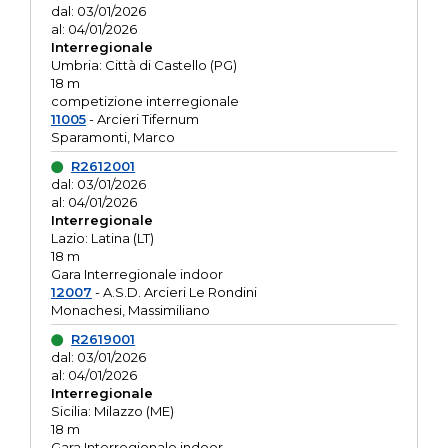
dal: 03/01/2026
al: 04/01/2026
Interregionale
Umbria: Città di Castello (PG)
18 m
competizione interregionale
11005
- Arcieri Tifernum
Sparamonti, Marco
R2612001
dal: 03/01/2026
al: 04/01/2026
Interregionale
Lazio: Latina (LT)
18 m
Gara Interregionale indoor
12007
- A.S.D. Arcieri Le Rondini
Monachesi, Massimiliano
R2619001
dal: 03/01/2026
al: 04/01/2026
Interregionale
Sicilia: Milazzo (ME)
18 m
Gara Interregionale indoor