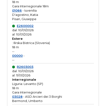
18 m
Gara Interregionale 18m
01066
- Iuvenilia
D'agostino, Katia
Pisan, Giuseppe
E2600002
dal: 10/01/2026
al: 10/01/2026
Estere
: Ilirska Bistrica (Slovenia)
18 m
--
00000
-
--
R2603003
dal: 10/01/2026
al: 11/01/2026
Interregionale
Liguria: Levanto (SP)
18 m
Gara Interregionale
03028
- ASD Arcieri dei 3 Borghi
Bermond, Umberto