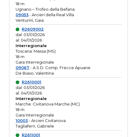
18 m
Ugnano – Trofeo della Befana
09053
- Arcieri della Real Villa
Venturini, Gaia
R2609002
dal: 03/01/2026
al: 04/01/2026
Interregionale
Toscana: Massa (MS)
18 m
Gara Interregionale
09067
- A.S.D. Comp. Frecce Apuane
De Biaso, Valentina
R2610001
dal: 03/01/2026
al: 04/01/2026
Interregionale
Marche: Civitanova Marche (MC)
18 m
Gara Interregionale
10003
- Arcieri Civitanova
Tagliaferri, Gabriele
R2611001