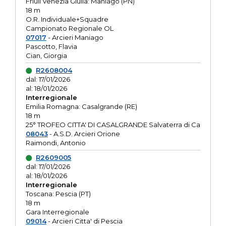
Friuli Venezia Giulia: Maniago (PN)
18 m
O.R. Individuale+Squadre
Campionato Regionale OL
07017
- Arcieri Maniago
Pascotto, Flavia
Cian, Giorgia
R2608004
dal: 17/01/2026
al: 18/01/2026
Interregionale
Emilia Romagna: Casalgrande (RE)
18 m
25° TROFEO CITTA' DI CASALGRANDE Salvaterra di Ca
08043
- A.S.D. Arcieri Orione
Raimondi, Antonio
R2609005
dal: 17/01/2026
al: 18/01/2026
Interregionale
Toscana: Pescia (PT)
18 m
Gara Interregionale
09014
- Arcieri Citta' di Pescia