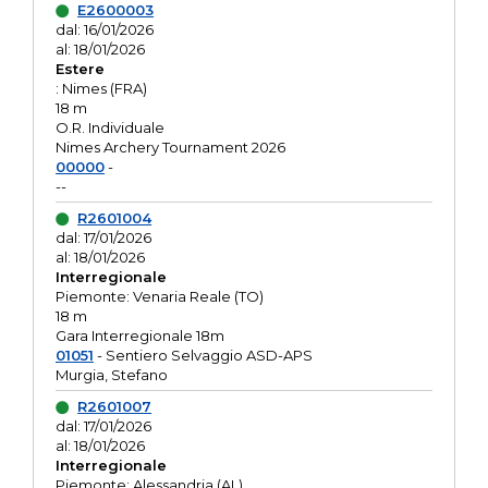
E2600003
dal: 16/01/2026
al: 18/01/2026
Estere
: Nimes (FRA)
18 m
O.R. Individuale
Nimes Archery Tournament 2026
00000
-
--
R2601004
dal: 17/01/2026
al: 18/01/2026
Interregionale
Piemonte: Venaria Reale (TO)
18 m
Gara Interregionale 18m
01051
- Sentiero Selvaggio ASD-APS
Murgia, Stefano
R2601007
dal: 17/01/2026
al: 18/01/2026
Interregionale
Piemonte: Alessandria (AL)