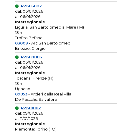
R2603002
dal: 06/01/2026
al: 06/01/2026
Interregionale
Liguria: San Bartolomeo al Mare (IM)
18 m
Trofeo Befana
03009
- Arc.San Bartolomeo
Briozzo, Giorgio
R2609003
dal: 06/01/2026
al: 06/01/2026
Interregionale
Toscana: Firenze (FI)
18 m
Ugnano
09053
- Arcieri della Real Villa
De Pascalis, Salvatore
R2601002
dal: 09/01/2026
al: 11/01/2026
Interregionale
Piemonte: Torino (TO)