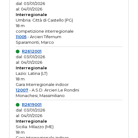
dal: 03/01/2026
al: 04/01/2026
Interregionale
Umbria: Città di Castello (PG)
18 m
competizione interregionale
11005
- Arcieri Tifernum
Sparamonti, Marco
R2612001
dal: 03/01/2026
al: 04/01/2026
Interregionale
Lazio: Latina (LT)
18 m
Gara Interregionale indoor
12007
- A.S.D. Arcieri Le Rondini
Monachesi, Massimiliano
R2619001
dal: 03/01/2026
al: 04/01/2026
Interregionale
Sicilia: Milazzo (ME)
18 m
Gara Interregionale indoor