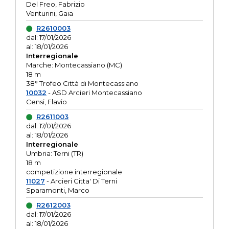
Del Freo, Fabrizio
Venturini, Gaia
R2610003
dal: 17/01/2026
al: 18/01/2026
Interregionale
Marche: Montecassiano (MC)
18 m
38° Trofeo Città di Montecassiano
10032
- ASD Arcieri Montecassiano
Censi, Flavio
R2611003
dal: 17/01/2026
al: 18/01/2026
Interregionale
Umbria: Terni (TR)
18 m
competizione interregionale
11027
- Arcieri Citta' Di Terni
Sparamonti, Marco
R2612003
dal: 17/01/2026
al: 18/01/2026