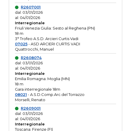
R2607001
dal: 03/01/2026
al: 04/01/2026
Interregionale
Friuli Venezia Giulia: Sesto al Reghena (PN)
18 m
3° Trofeo A.S.D. Arcieri Curtis Vadi
07025
- ASD ARCIERI CURTIS VADI
Quattrocchi, Manuel
R2608074
dal: 03/01/2026
al: 04/01/2026
Interregionale
Emilia Romagna: Moglia (MN)
18 m
Gara interregionale 18m
08021
- A.S.D.Comp.Arc.del Torrazzo
Morselli, Renato
R2609001
dal: 03/01/2026
al: 04/01/2026
Interregionale
Toscana: Firenze (FI)