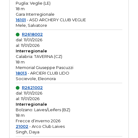
Puglia: Veglie (LE)
18 m
Gara Interregionale
16101
- ASD ARCHERY CLUB VEGLIE
Mele, Salvatore
R2618002
dal: 11/01/2026
al: 11/01/2026
Interregionale
Calabria: TAVERNA (CZ)
18 m
Memorial Giuseppe Pascuzzi
18013
- ARCIERI CLUB LIDO
Socievole, Eleonora
R2621002
dal: 11/01/2026
al: 11/01/2026
Interregionale
Bolzano: Laives/Leifers (BZ)
18 m
Frecce d’inverno 2026
21002
- Arco Club Laives
Singh, Daya