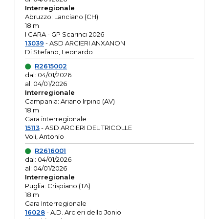
Interregionale
Abruzzo: Lanciano (CH)
18 m
I GARA - GP Scarinci 2026
13039
- ASD ARCIERI ANXANON
Di Stefano, Leonardo
R2615002
dal: 04/01/2026
al: 04/01/2026
Interregionale
Campania: Ariano Irpino (AV)
18 m
Gara interregionale
15113
- ASD ARCIERI DEL TRICOLLE
Voli, Antonio
R2616001
dal: 04/01/2026
al: 04/01/2026
Interregionale
Puglia: Crispiano (TA)
18 m
Gara Interregionale
16028
- A.D. Arcieri dello Jonio