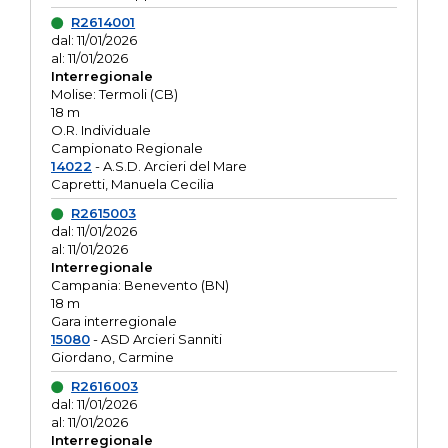
R2614001
dal: 11/01/2026
al: 11/01/2026
Interregionale
Molise: Termoli (CB)
18 m
O.R. Individuale
Campionato Regionale
14022
- A.S.D. Arcieri del Mare
Capretti, Manuela Cecilia
R2615003
dal: 11/01/2026
al: 11/01/2026
Interregionale
Campania: Benevento (BN)
18 m
Gara interregionale
15080
- ASD Arcieri Sanniti
Giordano, Carmine
R2616003
dal: 11/01/2026
al: 11/01/2026
Interregionale