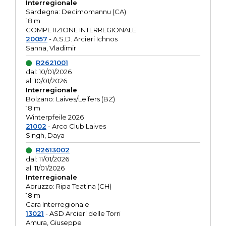
Interregionale
Sardegna: Decimomannu (CA)
18 m
COMPETIZIONE INTERREGIONALE
20057
- A.S.D. Arcieri Ichnos
Sanna, Vladimir
R2621001
dal: 10/01/2026
al: 10/01/2026
Interregionale
Bolzano: Laives/Leifers (BZ)
18 m
Winterpfeile 2026
21002
- Arco Club Laives
Singh, Daya
R2613002
dal: 11/01/2026
al: 11/01/2026
Interregionale
Abruzzo: Ripa Teatina (CH)
18 m
Gara Interregionale
13021
- ASD Arcieri delle Torri
Amura, Giuseppe