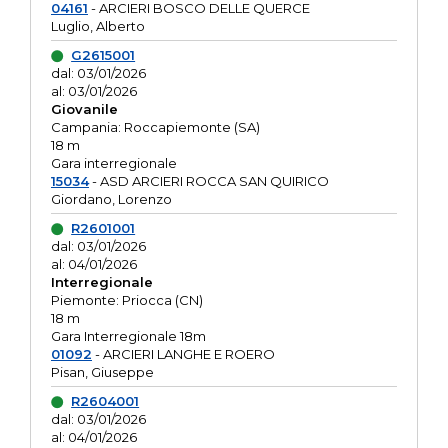
04161
- ARCIERI BOSCO DELLE QUERCE
Luglio, Alberto
G2615001
dal: 03/01/2026
al: 03/01/2026
Giovanile
Campania: Roccapiemonte (SA)
18 m
Gara interregionale
15034
- ASD ARCIERI ROCCA SAN QUIRICO
Giordano, Lorenzo
R2601001
dal: 03/01/2026
al: 04/01/2026
Interregionale
Piemonte: Priocca (CN)
18 m
Gara Interregionale 18m
01092
- ARCIERI LANGHE E ROERO
Pisan, Giuseppe
R2604001
dal: 03/01/2026
al: 04/01/2026