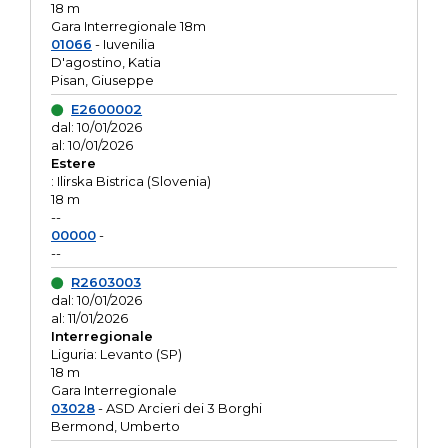
18 m
Gara Interregionale 18m
01066
- Iuvenilia
D'agostino, Katia
Pisan, Giuseppe
E2600002
dal: 10/01/2026
al: 10/01/2026
Estere
: Ilirska Bistrica (Slovenia)
18 m
--
00000
-
--
R2603003
dal: 10/01/2026
al: 11/01/2026
Interregionale
Liguria: Levanto (SP)
18 m
Gara Interregionale
03028
- ASD Arcieri dei 3 Borghi
Bermond, Umberto