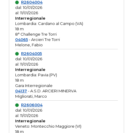
R2604004
dal: 10/01/2026
al: 11/01/2026
Interregionale
Lombardia: Cardano al Campo (VA)
18 m
8° Challenge Tre Torri
04065
- Arcieri Tre Torri
Melone, Fabio
R2604005
dal: 10/01/2026
al: 11/01/2026
Interregionale
Lombardia: Pavia (PV)
18 m
Gara Interregionale
04137
- A.S.D. ARCIERI MINERVA
Migliorati, Marco
R2606004
dal: 10/01/2026
al: 11/01/2026
Interregionale
Veneto: Montecchio Maggiore (VI)
18 m