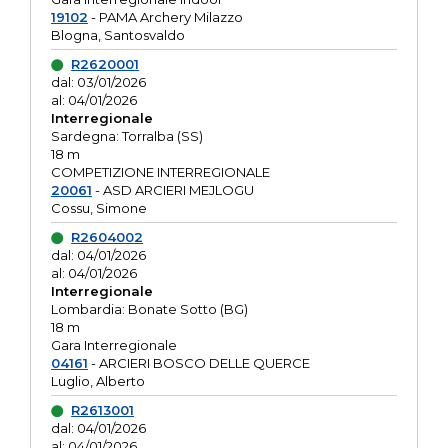
19102
- PAMA Archery Milazzo
Blogna, Santosvaldo
R2620001
dal: 03/01/2026
al: 04/01/2026
Interregionale
Sardegna: Torralba (SS)
18 m
COMPETIZIONE INTERREGIONALE
20061
- ASD ARCIERI MEJLOGU
Cossu, Simone
R2604002
dal: 04/01/2026
al: 04/01/2026
Interregionale
Lombardia: Bonate Sotto (BG)
18 m
Gara Interregionale
04161
- ARCIERI BOSCO DELLE QUERCE
Luglio, Alberto
R2613001
dal: 04/01/2026
al: 04/01/2026