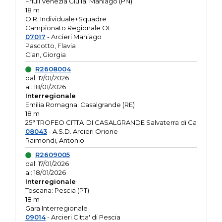
Friuli Venezia Giulia: Maniago (PN)
18 m
O.R. Individuale+Squadre
Campionato Regionale OL
07017
- Arcieri Maniago
Pascotto, Flavia
Cian, Giorgia
R2608004
dal: 17/01/2026
al: 18/01/2026
Interregionale
Emilia Romagna: Casalgrande (RE)
18 m
25° TROFEO CITTA' DI CASALGRANDE Salvaterra di Ca
08043
- A.S.D. Arcieri Orione
Raimondi, Antonio
R2609005
dal: 17/01/2026
al: 18/01/2026
Interregionale
Toscana: Pescia (PT)
18 m
Gara Interregionale
09014
- Arcieri Citta' di Pescia