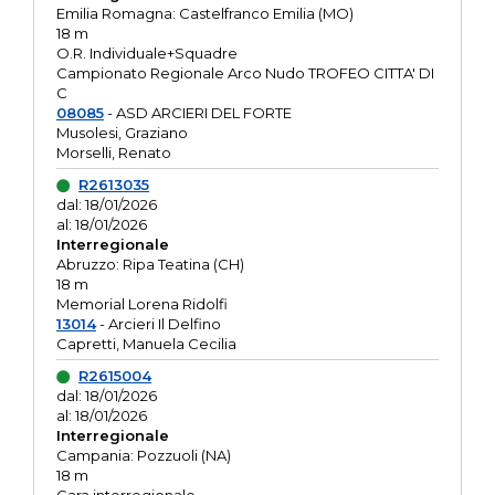
Emilia Romagna: Castelfranco Emilia (MO)
18 m
O.R. Individuale+Squadre
Campionato Regionale Arco Nudo TROFEO CITTA' DI
C
08085
- ASD ARCIERI DEL FORTE
Musolesi, Graziano
Morselli, Renato
R2613035
dal: 18/01/2026
al: 18/01/2026
Interregionale
Abruzzo: Ripa Teatina (CH)
18 m
Memorial Lorena Ridolfi
13014
- Arcieri Il Delfino
Capretti, Manuela Cecilia
R2615004
dal: 18/01/2026
al: 18/01/2026
Interregionale
Campania: Pozzuoli (NA)
18 m