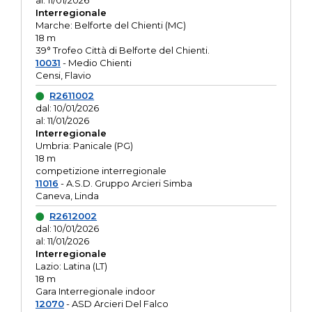
al: 11/01/2026
Interregionale
Marche: Belforte del Chienti (MC)
18 m
39° Trofeo Città di Belforte del Chienti.
10031
- Medio Chienti
Censi, Flavio
R2611002
dal: 10/01/2026
al: 11/01/2026
Interregionale
Umbria: Panicale (PG)
18 m
competizione interregionale
11016
- A.S.D. Gruppo Arcieri Simba
Caneva, Linda
R2612002
dal: 10/01/2026
al: 11/01/2026
Interregionale
Lazio: Latina (LT)
18 m
Gara Interregionale indoor
12070
- ASD Arcieri Del Falco