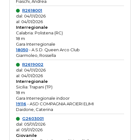
Fiaschi, Andrea
R2618001
dal: 04/01/2026
al: 04/01/2026
Interregionale
Calabria: Polistena (RC)
18 m
Gara Interregionale
18050
- A.S.D. Queen Arco Club
Giarmoleo, Rossella
R2619002
dal: 04/01/2026
al: 04/01/2026
Interregionale
Sicilia: Trapani (TP)
18 m
Gara Interregionale indoor
19116
- ASD COMPAGNIA ARCIERI ELIMI
Daidone, Caterina
G2603001
dal: 05/01/2026
al: 05/01/2026
Giovanile