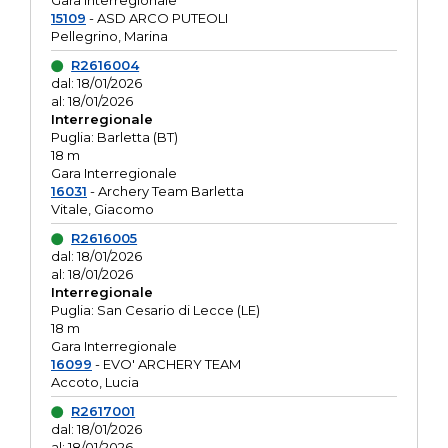
Gara interregionale
15109
- ASD ARCO PUTEOLI
Pellegrino, Marina
R2616004
dal: 18/01/2026
al: 18/01/2026
Interregionale
Puglia: Barletta (BT)
18 m
Gara Interregionale
16031
- Archery Team Barletta
Vitale, Giacomo
R2616005
dal: 18/01/2026
al: 18/01/2026
Interregionale
Puglia: San Cesario di Lecce (LE)
18 m
Gara Interregionale
16099
- EVO' ARCHERY TEAM
Accoto, Lucia
R2617001
dal: 18/01/2026
al: 18/01/2026