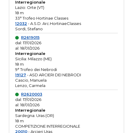
Interregionale
Lazio: Orte (VT)
18 m
33° Trofeo Hortinae Classes
12032
- A.S.D. Arc.HortinaeClasses
Sordi, Stefano
R2619015
dal: 17/01/2026
al: 18/01/2026
Interregionale
Sicilia: Milazzo (ME)
18 m
9° Trofeo dei Nebrodi
19127
- ASD ARCIERI DEI NEBRODI
Cascio, Manuela
Lenzo, Carmela
R2620003
dal: 17/01/2026
al: 18/01/2026
Interregionale
Sardegna: Uras (OR)
18 m
COMPETIZIONE INTERREGIONALE
20010
- Arcieri Uras