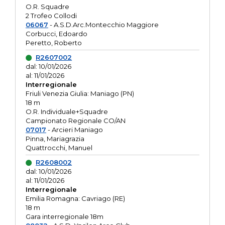
O.R. Squadre
2 Trofeo Collodi
06067
- A.S.D.Arc.Montecchio Maggiore
Corbucci, Edoardo
Peretto, Roberto
R2607002
dal: 10/01/2026
al: 11/01/2026
Interregionale
Friuli Venezia Giulia: Maniago (PN)
18 m
O.R. Individuale+Squadre
Campionato Regionale CO/AN
07017
- Arcieri Maniago
Pinna, Mariagrazia
Quattrocchi, Manuel
R2608002
dal: 10/01/2026
al: 11/01/2026
Interregionale
Emilia Romagna: Cavriago (RE)
18 m
Gara interregionale 18m