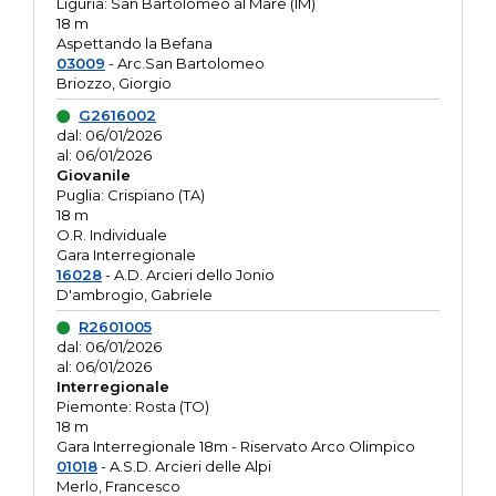
Liguria: San Bartolomeo al Mare (IM)
18 m
Aspettando la Befana
03009
- Arc.San Bartolomeo
Briozzo, Giorgio
G2616002
dal: 06/01/2026
al: 06/01/2026
Giovanile
Puglia: Crispiano (TA)
18 m
O.R. Individuale
Gara Interregionale
16028
- A.D. Arcieri dello Jonio
D'ambrogio, Gabriele
R2601005
dal: 06/01/2026
al: 06/01/2026
Interregionale
Piemonte: Rosta (TO)
18 m
Gara Interregionale 18m - Riservato Arco Olimpico
01018
- A.S.D. Arcieri delle Alpi
Merlo, Francesco