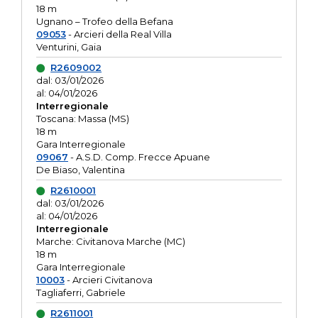
18 m
Ugnano – Trofeo della Befana
09053
- Arcieri della Real Villa
Venturini, Gaia
R2609002
dal: 03/01/2026
al: 04/01/2026
Interregionale
Toscana: Massa (MS)
18 m
Gara Interregionale
09067
- A.S.D. Comp. Frecce Apuane
De Biaso, Valentina
R2610001
dal: 03/01/2026
al: 04/01/2026
Interregionale
Marche: Civitanova Marche (MC)
18 m
Gara Interregionale
10003
- Arcieri Civitanova
Tagliaferri, Gabriele
R2611001