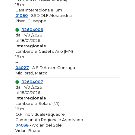
18 m
Gara Interregionale 18m
01080
- SSD DLF Alessandria
Pisan, Giuseppe
R2604006
dal: 17/01/2026
al: 18/01/2026
Interregionale
Lombardia: Castel d'Ario (MN)
18 m
--
04027
- A.S.D.Arcieri Gonzaga
Migliorati, Marco
R2604007
dal: 17/01/2026
al: 18/01/2026
Interregionale
Lombardia: Solaro (MI)
18 m
O.R. Individuale+Squadre
Campionato Regionale Arco Nudo
04038
- Arcieri del Sole
Vidari, Bruno