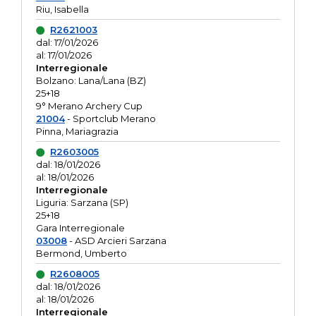
Riu, Isabella
R2621003
dal: 17/01/2026
al: 17/01/2026
Interregionale
Bolzano: Lana/Lana (BZ)
25+18
9° Merano Archery Cup
21004
- Sportclub Merano
Pinna, Mariagrazia
R2603005
dal: 18/01/2026
al: 18/01/2026
Interregionale
Liguria: Sarzana (SP)
25+18
Gara Interregionale
03008
- ASD Arcieri Sarzana
Bermond, Umberto
R2608005
dal: 18/01/2026
al: 18/01/2026
Interregionale