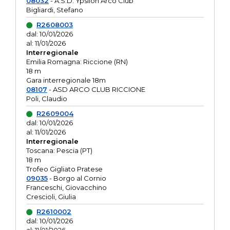
08032
- A.S.D. Ypsilon Arco Club
Bigliardi, Stefano
R2608003
dal: 10/01/2026
al: 11/01/2026
Interregionale
Emilia Romagna: Riccione (RN)
18 m
Gara interregionale 18m
08107
- ASD ARCO CLUB RICCIONE
Poli, Claudio
R2609004
dal: 10/01/2026
al: 11/01/2026
Interregionale
Toscana: Pescia (PT)
18 m
Trofeo Gigliato Pratese
09035
- Borgo al Cornio
Franceschi, Giovacchino
Crescioli, Giulia
R2610002
dal: 10/01/2026