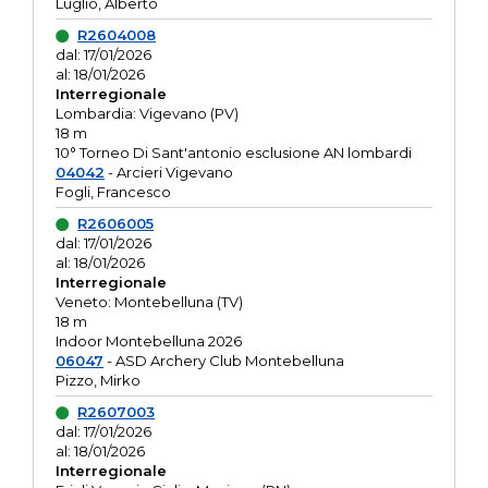
Luglio, Alberto
R2604008
dal: 17/01/2026
al: 18/01/2026
Interregionale
Lombardia: Vigevano (PV)
18 m
10° Torneo Di Sant'antonio esclusione AN lombardi
04042
- Arcieri Vigevano
Fogli, Francesco
R2606005
dal: 17/01/2026
al: 18/01/2026
Interregionale
Veneto: Montebelluna (TV)
18 m
Indoor Montebelluna 2026
06047
- ASD Archery Club Montebelluna
Pizzo, Mirko
R2607003
dal: 17/01/2026
al: 18/01/2026
Interregionale