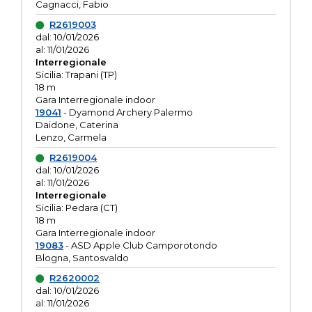
Cagnacci, Fabio
R2619003
dal: 10/01/2026
al: 11/01/2026
Interregionale
Sicilia: Trapani (TP)
18 m
Gara Interregionale indoor
19041
- Dyamond Archery Palermo
Daidone, Caterina
Lenzo, Carmela
R2619004
dal: 10/01/2026
al: 11/01/2026
Interregionale
Sicilia: Pedara (CT)
18 m
Gara Interregionale indoor
19083
- ASD Apple Club Camporotondo
Blogna, Santosvaldo
R2620002
dal: 10/01/2026
al: 11/01/2026