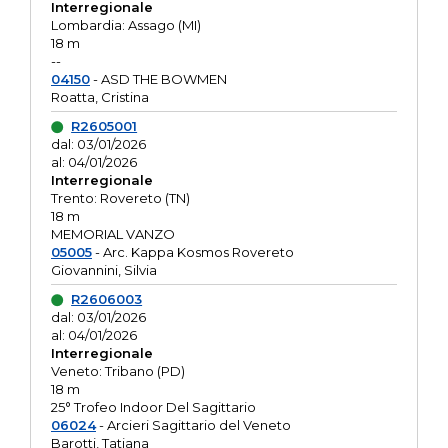
Interregionale
Lombardia: Assago (MI)
18 m
--
04150
- ASD THE BOWMEN
Roatta, Cristina
R2605001
dal: 03/01/2026
al: 04/01/2026
Interregionale
Trento: Rovereto (TN)
18 m
MEMORIAL VANZO
05005
- Arc. Kappa Kosmos Rovereto
Giovannini, Silvia
R2606003
dal: 03/01/2026
al: 04/01/2026
Interregionale
Veneto: Tribano (PD)
18 m
25° Trofeo Indoor Del Sagittario
06024
- Arcieri Sagittario del Veneto
Barotti, Tatiana