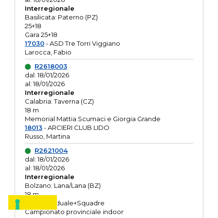
Interregionale
Basilicata: Paterno (PZ)
25+18
Gara 25+18
17030
- ASD Tre Torri Viggiano
Larocca, Fabio
R2618003
dal: 18/01/2026
al: 18/01/2026
Interregionale
Calabria: Taverna (CZ)
18 m
Memorial Mattia Scumaci e Giorgia Grande
18013
- ARCIERI CLUB LIDO
Russo, Martina
R2621004
dal: 18/01/2026
al: 18/01/2026
Interregionale
Bolzano: Lana/Lana (BZ)
18 m
O.R. Individuale+Squadre
Campionato provinciale indoor