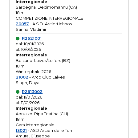
Interregionale
Sardegna: Decimomannu (CA)
18 m
COMPETIZIONE INTERREGIONALE
20057
- A.S.D. Arcieri Ichnos
Sanna, Vladimir
R2621001
dal: 10/01/2026
al: 10/01/2026
Interregionale
Bolzano: Laives/Leifers (BZ)
18 m
Winterpfeile 2026
21002
- Arco Club Laives
Singh, Daya
R2613002
dal: 11/01/2026
al: 11/01/2026
Interregionale
Abruzzo: Ripa Teatina (CH)
18 m
Gara Interregionale
13021
- ASD Arcieri delle Torri
Amura, Giuseppe