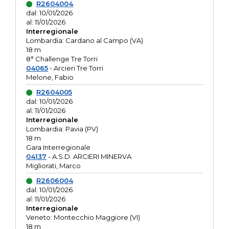
R2604004
dal: 10/01/2026
al: 11/01/2026
Interregionale
Lombardia: Cardano al Campo (VA)
18 m
8° Challenge Tre Torri
04065
- Arcieri Tre Torri
Melone, Fabio
R2604005
dal: 10/01/2026
al: 11/01/2026
Interregionale
Lombardia: Pavia (PV)
18 m
Gara Interregionale
04137
- A.S.D. ARCIERI MINERVA
Migliorati, Marco
R2606004
dal: 10/01/2026
al: 11/01/2026
Interregionale
Veneto: Montecchio Maggiore (VI)
18 m