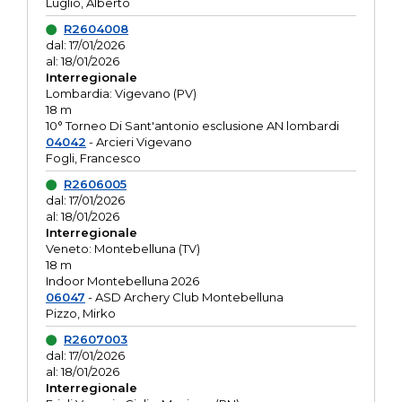
Luglio, Alberto
R2604008
dal: 17/01/2026
al: 18/01/2026
Interregionale
Lombardia: Vigevano (PV)
18 m
10° Torneo Di Sant'antonio esclusione AN lombardi
04042
- Arcieri Vigevano
Fogli, Francesco
R2606005
dal: 17/01/2026
al: 18/01/2026
Interregionale
Veneto: Montebelluna (TV)
18 m
Indoor Montebelluna 2026
06047
- ASD Archery Club Montebelluna
Pizzo, Mirko
R2607003
dal: 17/01/2026
al: 18/01/2026
Interregionale