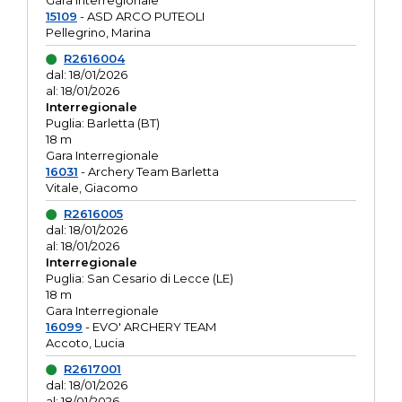
Gara interregionale
15109
- ASD ARCO PUTEOLI
Pellegrino, Marina
R2616004
dal: 18/01/2026
al: 18/01/2026
Interregionale
Puglia: Barletta (BT)
18 m
Gara Interregionale
16031
- Archery Team Barletta
Vitale, Giacomo
R2616005
dal: 18/01/2026
al: 18/01/2026
Interregionale
Puglia: San Cesario di Lecce (LE)
18 m
Gara Interregionale
16099
- EVO' ARCHERY TEAM
Accoto, Lucia
R2617001
dal: 18/01/2026
al: 18/01/2026