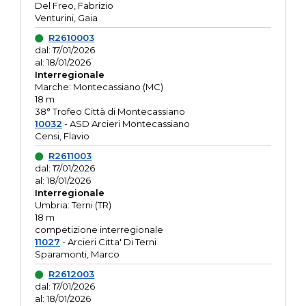
Del Freo, Fabrizio
Venturini, Gaia
R2610003
dal: 17/01/2026
al: 18/01/2026
Interregionale
Marche: Montecassiano (MC)
18 m
38° Trofeo Città di Montecassiano
10032
- ASD Arcieri Montecassiano
Censi, Flavio
R2611003
dal: 17/01/2026
al: 18/01/2026
Interregionale
Umbria: Terni (TR)
18 m
competizione interregionale
11027
- Arcieri Citta' Di Terni
Sparamonti, Marco
R2612003
dal: 17/01/2026
al: 18/01/2026