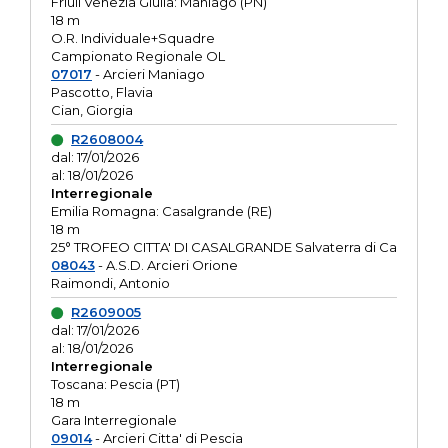
Friuli Venezia Giulia: Maniago (PN)
18 m
O.R. Individuale+Squadre
Campionato Regionale OL
07017
- Arcieri Maniago
Pascotto, Flavia
Cian, Giorgia
R2608004
dal: 17/01/2026
al: 18/01/2026
Interregionale
Emilia Romagna: Casalgrande (RE)
18 m
25° TROFEO CITTA' DI CASALGRANDE Salvaterra di Ca
08043
- A.S.D. Arcieri Orione
Raimondi, Antonio
R2609005
dal: 17/01/2026
al: 18/01/2026
Interregionale
Toscana: Pescia (PT)
18 m
Gara Interregionale
09014
- Arcieri Citta' di Pescia