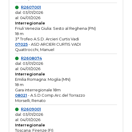
R2607001
dal: 03/01/2026
al: 04/01/2026
Interregionale
Friuli Venezia Giulia: Sesto al Reghena (PN)
18 m
3° Trofeo A.S.D. Arcieri Curtis Vadi
07025
- ASD ARCIERI CURTIS VADI
Quattrocchi, Manuel
R2608074
dal: 03/01/2026
al: 04/01/2026
Interregionale
Emilia Romagna: Moglia (MN)
18 m
Gara interregionale 18m
08021
- A.S.D.Comp.Arc.del Torrazzo
Morselli, Renato
R2609001
dal: 03/01/2026
al: 04/01/2026
Interregionale
Toscana: Firenze (FI)