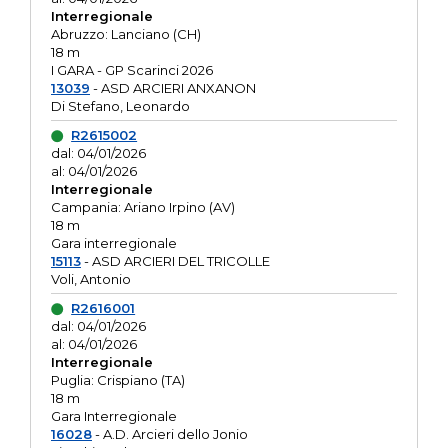
Interregionale
Abruzzo: Lanciano (CH)
18 m
I GARA - GP Scarinci 2026
13039
- ASD ARCIERI ANXANON
Di Stefano, Leonardo
R2615002
dal: 04/01/2026
al: 04/01/2026
Interregionale
Campania: Ariano Irpino (AV)
18 m
Gara interregionale
15113
- ASD ARCIERI DEL TRICOLLE
Voli, Antonio
R2616001
dal: 04/01/2026
al: 04/01/2026
Interregionale
Puglia: Crispiano (TA)
18 m
Gara Interregionale
16028
- A.D. Arcieri dello Jonio