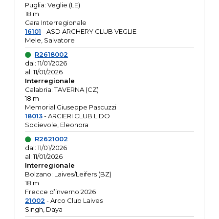
Puglia: Veglie (LE)
18 m
Gara Interregionale
16101
- ASD ARCHERY CLUB VEGLIE
Mele, Salvatore
R2618002
dal: 11/01/2026
al: 11/01/2026
Interregionale
Calabria: TAVERNA (CZ)
18 m
Memorial Giuseppe Pascuzzi
18013
- ARCIERI CLUB LIDO
Socievole, Eleonora
R2621002
dal: 11/01/2026
al: 11/01/2026
Interregionale
Bolzano: Laives/Leifers (BZ)
18 m
Frecce d’inverno 2026
21002
- Arco Club Laives
Singh, Daya