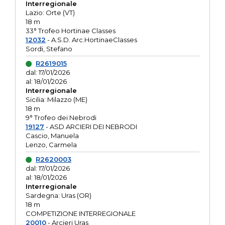
Interregionale
Lazio: Orte (VT)
18 m
33° Trofeo Hortinae Classes
12032
- A.S.D. Arc.HortinaeClasses
Sordi, Stefano
R2619015
dal: 17/01/2026
al: 18/01/2026
Interregionale
Sicilia: Milazzo (ME)
18 m
9° Trofeo dei Nebrodi
19127
- ASD ARCIERI DEI NEBRODI
Cascio, Manuela
Lenzo, Carmela
R2620003
dal: 17/01/2026
al: 18/01/2026
Interregionale
Sardegna: Uras (OR)
18 m
COMPETIZIONE INTERREGIONALE
20010
- Arcieri Uras