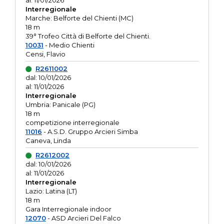
al: 11/01/2026
Interregionale
Marche: Belforte del Chienti (MC)
18 m
39° Trofeo Città di Belforte del Chienti.
10031
- Medio Chienti
Censi, Flavio
R2611002
dal: 10/01/2026
al: 11/01/2026
Interregionale
Umbria: Panicale (PG)
18 m
competizione interregionale
11016
- A.S.D. Gruppo Arcieri Simba
Caneva, Linda
R2612002
dal: 10/01/2026
al: 11/01/2026
Interregionale
Lazio: Latina (LT)
18 m
Gara Interregionale indoor
12070
- ASD Arcieri Del Falco