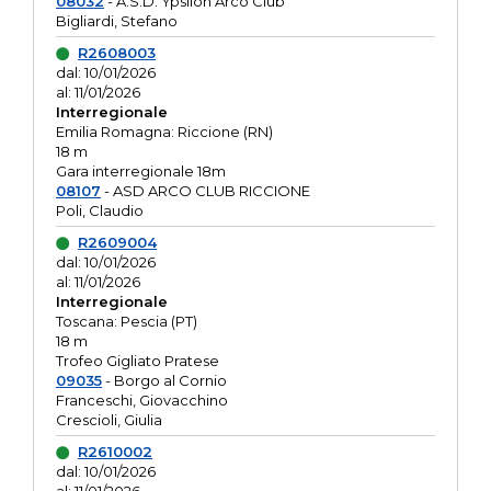
08032
- A.S.D. Ypsilon Arco Club
Bigliardi, Stefano
R2608003
dal: 10/01/2026
al: 11/01/2026
Interregionale
Emilia Romagna: Riccione (RN)
18 m
Gara interregionale 18m
08107
- ASD ARCO CLUB RICCIONE
Poli, Claudio
R2609004
dal: 10/01/2026
al: 11/01/2026
Interregionale
Toscana: Pescia (PT)
18 m
Trofeo Gigliato Pratese
09035
- Borgo al Cornio
Franceschi, Giovacchino
Crescioli, Giulia
R2610002
dal: 10/01/2026