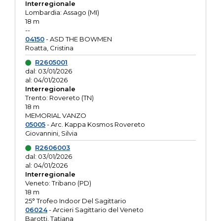
Interregionale
Lombardia: Assago (MI)
18 m
--
04150
- ASD THE BOWMEN
Roatta, Cristina
R2605001
dal: 03/01/2026
al: 04/01/2026
Interregionale
Trento: Rovereto (TN)
18 m
MEMORIAL VANZO
05005
- Arc. Kappa Kosmos Rovereto
Giovannini, Silvia
R2606003
dal: 03/01/2026
al: 04/01/2026
Interregionale
Veneto: Tribano (PD)
18 m
25° Trofeo Indoor Del Sagittario
06024
- Arcieri Sagittario del Veneto
Barotti, Tatiana