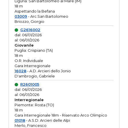
Liguria: San Bartolomeo al Mare (IM)
18 m
Aspettando la Befana
03009
- Arc.San Bartolomeo
Briozzo, Giorgio
G2616002
dal: 06/01/2026
al: 06/01/2026
Giovanile
Puglia: Crispiano (TA)
18 m
O.R. Individuale
Gara Interregionale
16028
- A.D. Arcieri dello Jonio
D'ambrogio, Gabriele
R2601005
dal: 06/01/2026
al: 06/01/2026
Interregionale
Piemonte: Rosta (TO)
18 m
Gara Interregionale 18m - Riservato Arco Olimpico
01018
- A.S.D. Arcieri delle Alpi
Merlo, Francesco