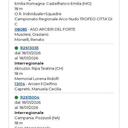
Emilia Romagna: Castelfranco Emilia (MO)
18 m
O.R. Individuale+Squadre
Campionato Regionale Arco Nudo TROFEO CITTA' DI
C
08085
- ASD ARCIERI DEL FORTE
Musolesi, Graziano
Morselli, Renato
R2613035
dal: 18/01/2026
al: 18/01/2026
Interregionale
Abruzzo: Ripa Teatina (CH)
18 m
Memorial Lorena Ridolfi
13014
- Arcieri Il Delfino
Capretti, Manuela Cecilia
R2615004
dal: 18/01/2026
al: 18/01/2026
Interregionale
Campania: Pozzuoli (NA)
18 m