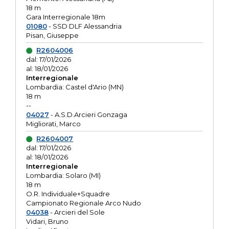
18 m
Gara Interregionale 18m
01080
- SSD DLF Alessandria
Pisan, Giuseppe
R2604006
dal: 17/01/2026
al: 18/01/2026
Interregionale
Lombardia: Castel d'Ario (MN)
18 m
--
04027
- A.S.D.Arcieri Gonzaga
Migliorati, Marco
R2604007
dal: 17/01/2026
al: 18/01/2026
Interregionale
Lombardia: Solaro (MI)
18 m
O.R. Individuale+Squadre
Campionato Regionale Arco Nudo
04038
- Arcieri del Sole
Vidari, Bruno