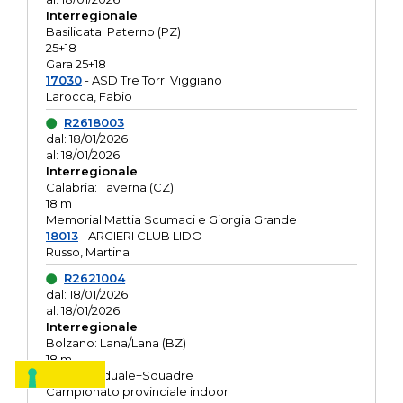
Interregionale
Basilicata: Paterno (PZ)
25+18
Gara 25+18
17030
- ASD Tre Torri Viggiano
Larocca, Fabio
R2618003
dal: 18/01/2026
al: 18/01/2026
Interregionale
Calabria: Taverna (CZ)
18 m
Memorial Mattia Scumaci e Giorgia Grande
18013
- ARCIERI CLUB LIDO
Russo, Martina
R2621004
dal: 18/01/2026
al: 18/01/2026
Interregionale
Bolzano: Lana/Lana (BZ)
18 m
O.R. Individuale+Squadre
Campionato provinciale indoor