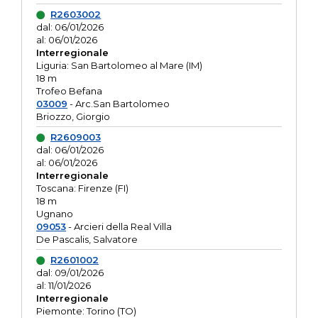
R2603002
dal: 06/01/2026
al: 06/01/2026
Interregionale
Liguria: San Bartolomeo al Mare (IM)
18 m
Trofeo Befana
03009
- Arc.San Bartolomeo
Briozzo, Giorgio
R2609003
dal: 06/01/2026
al: 06/01/2026
Interregionale
Toscana: Firenze (FI)
18 m
Ugnano
09053
- Arcieri della Real Villa
De Pascalis, Salvatore
R2601002
dal: 09/01/2026
al: 11/01/2026
Interregionale
Piemonte: Torino (TO)