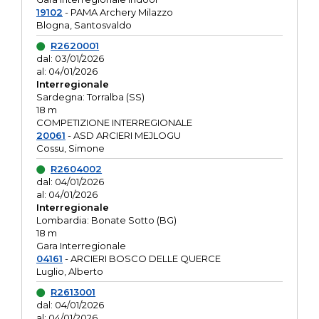
19102
- PAMA Archery Milazzo
Blogna, Santosvaldo
R2620001
dal: 03/01/2026
al: 04/01/2026
Interregionale
Sardegna: Torralba (SS)
18 m
COMPETIZIONE INTERREGIONALE
20061
- ASD ARCIERI MEJLOGU
Cossu, Simone
R2604002
dal: 04/01/2026
al: 04/01/2026
Interregionale
Lombardia: Bonate Sotto (BG)
18 m
Gara Interregionale
04161
- ARCIERI BOSCO DELLE QUERCE
Luglio, Alberto
R2613001
dal: 04/01/2026
al: 04/01/2026