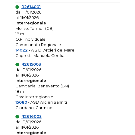
R2614001
dal: 11/01/2026
al: 11/01/2026
Interregionale
Molise: Termoli (CB)
18 m
O.R. Individuale
Campionato Regionale
14022
- A.S.D. Arcieri del Mare
Capretti, Manuela Cecilia
R2615003
dal: 11/01/2026
al: 11/01/2026
Interregionale
Campania: Benevento (BN)
18 m
Gara interregionale
15080
- ASD Arcieri Sanniti
Giordano, Carmine
R2616003
dal: 11/01/2026
al: 11/01/2026
Interregionale