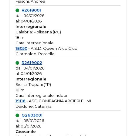
Fiaschi, Andrea
R2618001
dal: 04/01/2026
al: 04/01/2026
Interregionale
Calabria: Polistena (RC)
18 m
Gara Interregionale
18050
- A.S.D. Queen Arco Club
Giarmoleo, Rossella
R2619002
dal: 04/01/2026
al: 04/01/2026
Interregionale
Sicilia: Trapani (TP)
18 m
Gara Interregionale indoor
19116
- ASD COMPAGNIA ARCIERI ELIMI
Daidone, Caterina
G2603001
dal: 05/01/2026
al: 05/01/2026
Giovanile