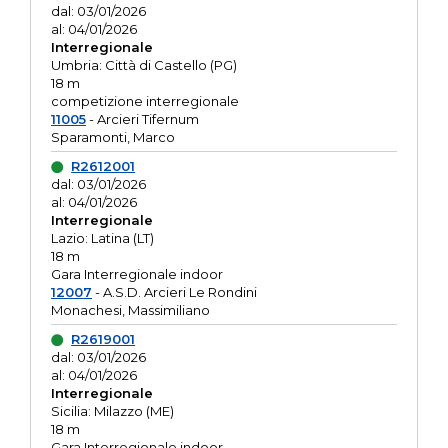
dal: 03/01/2026
al: 04/01/2026
Interregionale
Umbria: Città di Castello (PG)
18 m
competizione interregionale
11005
- Arcieri Tifernum
Sparamonti, Marco
R2612001
dal: 03/01/2026
al: 04/01/2026
Interregionale
Lazio: Latina (LT)
18 m
Gara Interregionale indoor
12007
- A.S.D. Arcieri Le Rondini
Monachesi, Massimiliano
R2619001
dal: 03/01/2026
al: 04/01/2026
Interregionale
Sicilia: Milazzo (ME)
18 m
Gara Interregionale indoor