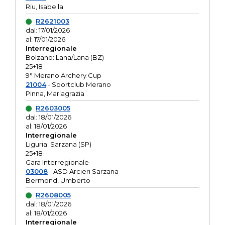
Riu, Isabella
R2621003
dal: 17/01/2026
al: 17/01/2026
Interregionale
Bolzano: Lana/Lana (BZ)
25+18
9° Merano Archery Cup
21004
- Sportclub Merano
Pinna, Mariagrazia
R2603005
dal: 18/01/2026
al: 18/01/2026
Interregionale
Liguria: Sarzana (SP)
25+18
Gara Interregionale
03008
- ASD Arcieri Sarzana
Bermond, Umberto
R2608005
dal: 18/01/2026
al: 18/01/2026
Interregionale