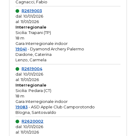
Cagnacci, Fabio
R2619003
dal: 10/01/2026
al: 11/01/2026
Interregionale
Sicilia: Trapani (TP)
18 m
Gara Interregionale indoor
19041
- Dyamond Archery Palermo
Daidone, Caterina
Lenzo, Carmela
R2619004
dal: 10/01/2026
al: 11/01/2026
Interregionale
Sicilia: Pedara (CT)
18 m
Gara Interregionale indoor
19083
- ASD Apple Club Camporotondo
Blogna, Santosvaldo
R2620002
dal: 10/01/2026
al: 11/01/2026