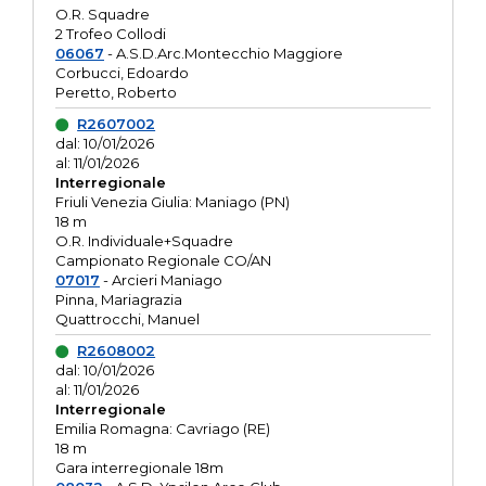
O.R. Squadre
2 Trofeo Collodi
06067
- A.S.D.Arc.Montecchio Maggiore
Corbucci, Edoardo
Peretto, Roberto
R2607002
dal: 10/01/2026
al: 11/01/2026
Interregionale
Friuli Venezia Giulia: Maniago (PN)
18 m
O.R. Individuale+Squadre
Campionato Regionale CO/AN
07017
- Arcieri Maniago
Pinna, Mariagrazia
Quattrocchi, Manuel
R2608002
dal: 10/01/2026
al: 11/01/2026
Interregionale
Emilia Romagna: Cavriago (RE)
18 m
Gara interregionale 18m