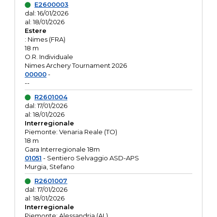
E2600003
dal: 16/01/2026
al: 18/01/2026
Estere
: Nimes (FRA)
18 m
O.R. Individuale
Nimes Archery Tournament 2026
00000
-
--
R2601004
dal: 17/01/2026
al: 18/01/2026
Interregionale
Piemonte: Venaria Reale (TO)
18 m
Gara Interregionale 18m
01051
- Sentiero Selvaggio ASD-APS
Murgia, Stefano
R2601007
dal: 17/01/2026
al: 18/01/2026
Interregionale
Piemonte: Alessandria (AL)