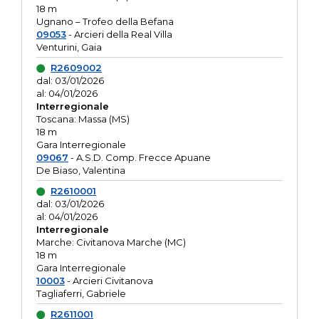
18 m
Ugnano – Trofeo della Befana
09053
- Arcieri della Real Villa
Venturini, Gaia
R2609002
dal: 03/01/2026
al: 04/01/2026
Interregionale
Toscana: Massa (MS)
18 m
Gara Interregionale
09067
- A.S.D. Comp. Frecce Apuane
De Biaso, Valentina
R2610001
dal: 03/01/2026
al: 04/01/2026
Interregionale
Marche: Civitanova Marche (MC)
18 m
Gara Interregionale
10003
- Arcieri Civitanova
Tagliaferri, Gabriele
R2611001