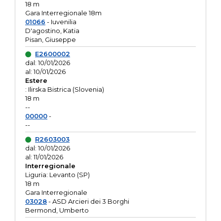
18 m
Gara Interregionale 18m
01066
- Iuvenilia
D'agostino, Katia
Pisan, Giuseppe
E2600002
dal: 10/01/2026
al: 10/01/2026
Estere
: Ilirska Bistrica (Slovenia)
18 m
--
00000
-
--
R2603003
dal: 10/01/2026
al: 11/01/2026
Interregionale
Liguria: Levanto (SP)
18 m
Gara Interregionale
03028
- ASD Arcieri dei 3 Borghi
Bermond, Umberto