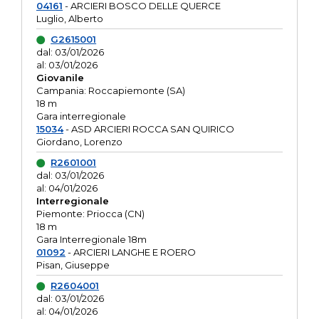
04161
- ARCIERI BOSCO DELLE QUERCE
Luglio, Alberto
G2615001
dal: 03/01/2026
al: 03/01/2026
Giovanile
Campania: Roccapiemonte (SA)
18 m
Gara interregionale
15034
- ASD ARCIERI ROCCA SAN QUIRICO
Giordano, Lorenzo
R2601001
dal: 03/01/2026
al: 04/01/2026
Interregionale
Piemonte: Priocca (CN)
18 m
Gara Interregionale 18m
01092
- ARCIERI LANGHE E ROERO
Pisan, Giuseppe
R2604001
dal: 03/01/2026
al: 04/01/2026