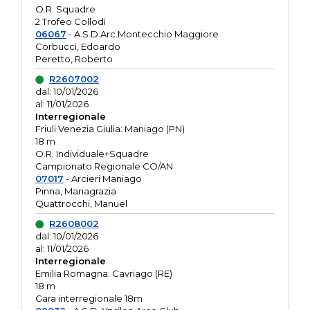
O.R. Squadre
2 Trofeo Collodi
06067
- A.S.D.Arc.Montecchio Maggiore
Corbucci, Edoardo
Peretto, Roberto
R2607002
dal: 10/01/2026
al: 11/01/2026
Interregionale
Friuli Venezia Giulia: Maniago (PN)
18 m
O.R. Individuale+Squadre
Campionato Regionale CO/AN
07017
- Arcieri Maniago
Pinna, Mariagrazia
Quattrocchi, Manuel
R2608002
dal: 10/01/2026
al: 11/01/2026
Interregionale
Emilia Romagna: Cavriago (RE)
18 m
Gara interregionale 18m