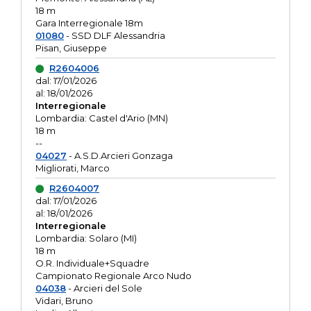
18 m
Gara Interregionale 18m
01080
- SSD DLF Alessandria
Pisan, Giuseppe
R2604006
dal: 17/01/2026
al: 18/01/2026
Interregionale
Lombardia: Castel d'Ario (MN)
18 m
--
04027
- A.S.D.Arcieri Gonzaga
Migliorati, Marco
R2604007
dal: 17/01/2026
al: 18/01/2026
Interregionale
Lombardia: Solaro (MI)
18 m
O.R. Individuale+Squadre
Campionato Regionale Arco Nudo
04038
- Arcieri del Sole
Vidari, Bruno