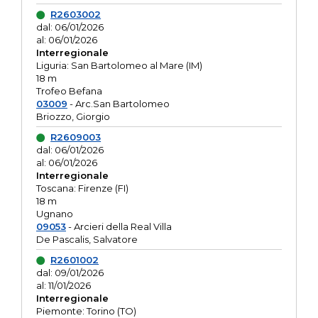
R2603002
dal: 06/01/2026
al: 06/01/2026
Interregionale
Liguria: San Bartolomeo al Mare (IM)
18 m
Trofeo Befana
03009
- Arc.San Bartolomeo
Briozzo, Giorgio
R2609003
dal: 06/01/2026
al: 06/01/2026
Interregionale
Toscana: Firenze (FI)
18 m
Ugnano
09053
- Arcieri della Real Villa
De Pascalis, Salvatore
R2601002
dal: 09/01/2026
al: 11/01/2026
Interregionale
Piemonte: Torino (TO)