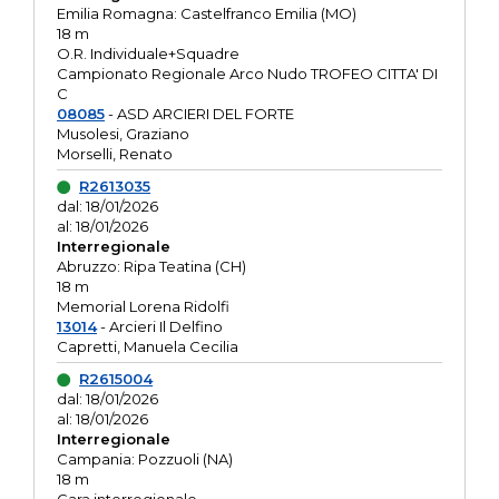
Emilia Romagna: Castelfranco Emilia (MO)
18 m
O.R. Individuale+Squadre
Campionato Regionale Arco Nudo TROFEO CITTA' DI
C
08085
- ASD ARCIERI DEL FORTE
Musolesi, Graziano
Morselli, Renato
R2613035
dal: 18/01/2026
al: 18/01/2026
Interregionale
Abruzzo: Ripa Teatina (CH)
18 m
Memorial Lorena Ridolfi
13014
- Arcieri Il Delfino
Capretti, Manuela Cecilia
R2615004
dal: 18/01/2026
al: 18/01/2026
Interregionale
Campania: Pozzuoli (NA)
18 m