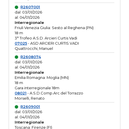
R2607001
dal: 03/01/2026
al: 04/01/2026
Interregionale
Friuli Venezia Giulia: Sesto al Reghena (PN)
18 m
3° Trofeo A.S.D. Arcieri Curtis Vadi
07025
- ASD ARCIERI CURTIS VADI
Quattrocchi, Manuel
R2608074
dal: 03/01/2026
al: 04/01/2026
Interregionale
Emilia Romagna: Moglia (MN)
18 m
Gara interregionale 18m
08021
- A.S.D.Comp.Arc.del Torrazzo
Morselli, Renato
R2609001
dal: 03/01/2026
al: 04/01/2026
Interregionale
Toscana: Firenze (FI)