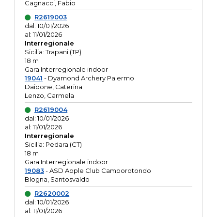
Cagnacci, Fabio
R2619003
dal: 10/01/2026
al: 11/01/2026
Interregionale
Sicilia: Trapani (TP)
18 m
Gara Interregionale indoor
19041
- Dyamond Archery Palermo
Daidone, Caterina
Lenzo, Carmela
R2619004
dal: 10/01/2026
al: 11/01/2026
Interregionale
Sicilia: Pedara (CT)
18 m
Gara Interregionale indoor
19083
- ASD Apple Club Camporotondo
Blogna, Santosvaldo
R2620002
dal: 10/01/2026
al: 11/01/2026