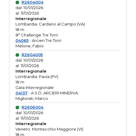
R2604004
dal: 10/01/2026
al: 11/01/2026
Interregionale
Lombardia: Cardano al Campo (VA)
18 m
8° Challenge Tre Torri
04065
- Arcieri Tre Torri
Melone, Fabio
R2604005
dal: 10/01/2026
al: 11/01/2026
Interregionale
Lombardia: Pavia (PV)
18 m
Gara Interregionale
04137
- A.S.D. ARCIERI MINERVA
Migliorati, Marco
R2606004
dal: 10/01/2026
al: 11/01/2026
Interregionale
Veneto: Montecchio Maggiore (VI)
18 m