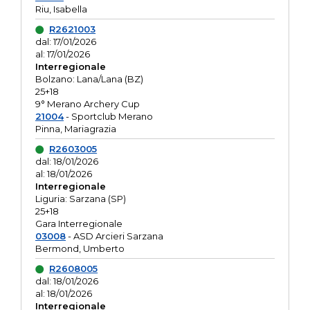
Riu, Isabella
R2621003
dal: 17/01/2026
al: 17/01/2026
Interregionale
Bolzano: Lana/Lana (BZ)
25+18
9° Merano Archery Cup
21004
- Sportclub Merano
Pinna, Mariagrazia
R2603005
dal: 18/01/2026
al: 18/01/2026
Interregionale
Liguria: Sarzana (SP)
25+18
Gara Interregionale
03008
- ASD Arcieri Sarzana
Bermond, Umberto
R2608005
dal: 18/01/2026
al: 18/01/2026
Interregionale