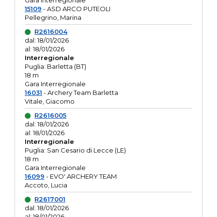
Gara interregionale
15109
- ASD ARCO PUTEOLI
Pellegrino, Marina
R2616004
dal: 18/01/2026
al: 18/01/2026
Interregionale
Puglia: Barletta (BT)
18 m
Gara Interregionale
16031
- Archery Team Barletta
Vitale, Giacomo
R2616005
dal: 18/01/2026
al: 18/01/2026
Interregionale
Puglia: San Cesario di Lecce (LE)
18 m
Gara Interregionale
16099
- EVO' ARCHERY TEAM
Accoto, Lucia
R2617001
dal: 18/01/2026
al: 18/01/2026