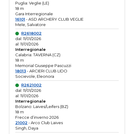
Puglia: Veglie (LE)
18 m
Gara Interregionale
16101
- ASD ARCHERY CLUB VEGLIE
Mele, Salvatore
R2618002
dal: 11/01/2026
al: 11/01/2026
Interregionale
Calabria: TAVERNA (CZ)
18 m
Memorial Giuseppe Pascuzzi
18013
- ARCIERI CLUB LIDO
Socievole, Eleonora
R2621002
dal: 11/01/2026
al: 11/01/2026
Interregionale
Bolzano: Laives/Leifers (BZ)
18 m
Frecce d’inverno 2026
21002
- Arco Club Laives
Singh, Daya