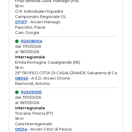
Friuli Venezia Giulia: Maniago (PN)
18 m
O.R. Individuale+Squadre
Campionato Regionale OL
07017
- Arcieri Maniago
Pascotto, Flavia
Cian, Giorgia
R2608004
dal: 17/01/2026
al: 18/01/2026
Interregionale
Emilia Romagna: Casalgrande (RE)
18 m
25° TROFEO CITTA' DI CASALGRANDE Salvaterra di Ca
08043
- A.S.D. Arcieri Orione
Raimondi, Antonio
R2609005
dal: 17/01/2026
al: 18/01/2026
Interregionale
Toscana: Pescia (PT)
18 m
Gara Interregionale
09014
- Arcieri Citta' di Pescia