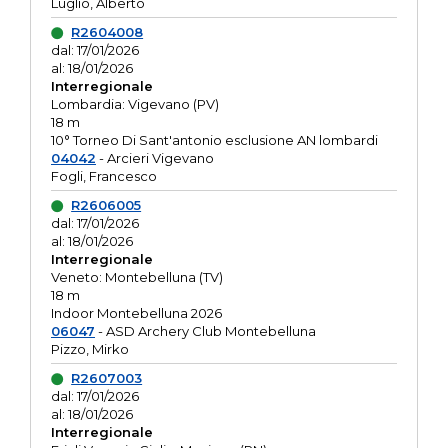
Luglio, Alberto
R2604008
dal: 17/01/2026
al: 18/01/2026
Interregionale
Lombardia: Vigevano (PV)
18 m
10° Torneo Di Sant'antonio esclusione AN lombardi
04042
- Arcieri Vigevano
Fogli, Francesco
R2606005
dal: 17/01/2026
al: 18/01/2026
Interregionale
Veneto: Montebelluna (TV)
18 m
Indoor Montebelluna 2026
06047
- ASD Archery Club Montebelluna
Pizzo, Mirko
R2607003
dal: 17/01/2026
al: 18/01/2026
Interregionale