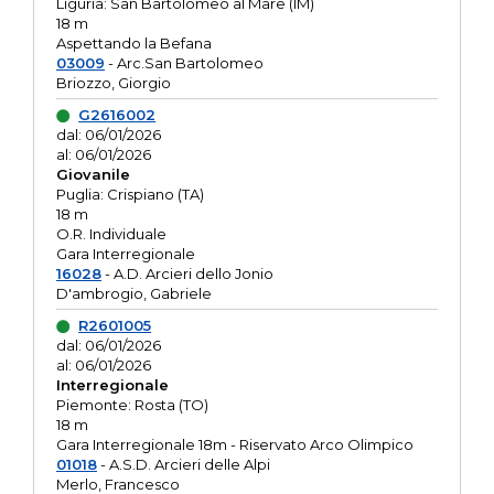
Liguria: San Bartolomeo al Mare (IM)
18 m
Aspettando la Befana
03009
- Arc.San Bartolomeo
Briozzo, Giorgio
G2616002
dal: 06/01/2026
al: 06/01/2026
Giovanile
Puglia: Crispiano (TA)
18 m
O.R. Individuale
Gara Interregionale
16028
- A.D. Arcieri dello Jonio
D'ambrogio, Gabriele
R2601005
dal: 06/01/2026
al: 06/01/2026
Interregionale
Piemonte: Rosta (TO)
18 m
Gara Interregionale 18m - Riservato Arco Olimpico
01018
- A.S.D. Arcieri delle Alpi
Merlo, Francesco