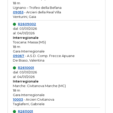
18 m
Ugnano – Trofeo della Befana
09053
- Arcieri della Real Villa
Venturini, Gaia
R2609002
dal: 03/01/2026
al: 04/01/2026
Interregionale
Toscana: Massa (MS)
18 m
Gara Interregionale
09067
- A.S.D. Comp. Frecce Apuane
De Biaso, Valentina
R2610001
dal: 03/01/2026
al: 04/01/2026
Interregionale
Marche: Civitanova Marche (MC)
18 m
Gara Interregionale
10003
- Arcieri Civitanova
Tagliaferri, Gabriele
R2611001