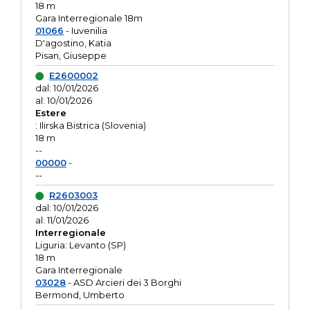
18 m
Gara Interregionale 18m
01066
- Iuvenilia
D'agostino, Katia
Pisan, Giuseppe
E2600002
dal: 10/01/2026
al: 10/01/2026
Estere
: Ilirska Bistrica (Slovenia)
18 m
--
00000
-
--
R2603003
dal: 10/01/2026
al: 11/01/2026
Interregionale
Liguria: Levanto (SP)
18 m
Gara Interregionale
03028
- ASD Arcieri dei 3 Borghi
Bermond, Umberto