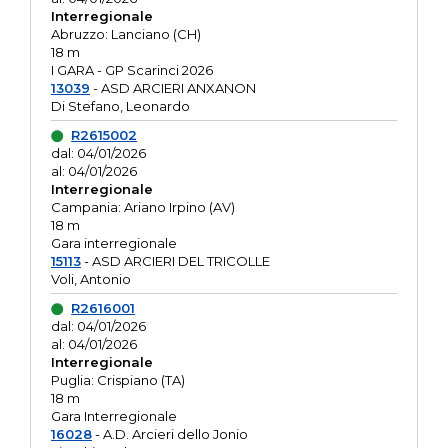
Interregionale
Abruzzo: Lanciano (CH)
18 m
I GARA - GP Scarinci 2026
13039
- ASD ARCIERI ANXANON
Di Stefano, Leonardo
R2615002
dal: 04/01/2026
al: 04/01/2026
Interregionale
Campania: Ariano Irpino (AV)
18 m
Gara interregionale
15113
- ASD ARCIERI DEL TRICOLLE
Voli, Antonio
R2616001
dal: 04/01/2026
al: 04/01/2026
Interregionale
Puglia: Crispiano (TA)
18 m
Gara Interregionale
16028
- A.D. Arcieri dello Jonio