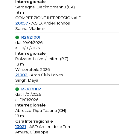
Interregionale
Sardegna: Decimomannu (CA)
18 m
COMPETIZIONE INTERREGIONALE
20057
- A.S.D. Arcieri Ichnos
Sanna, Vladimir
R2621001
dal: 10/01/2026
al: 10/01/2026
Interregionale
Bolzano: Laives/Leifers (BZ)
18 m
Winterpfeile 2026
21002
- Arco Club Laives
Singh, Daya
R2613002
dal: 11/01/2026
al: 11/01/2026
Interregionale
Abruzzo: Ripa Teatina (CH)
18 m
Gara Interregionale
13021
- ASD Arcieri delle Torri
Amura, Giuseppe