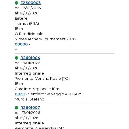
E2600003
dal: 16/01/2026
al: 18/01/2026
Estere
: Nimes (FRA)
18 m
O.R. Individuale
Nimes Archery Tournament 2026
00000
-
--
R2601004
dal: 17/01/2026
al: 18/01/2026
Interregionale
Piemonte: Venaria Reale (TO)
18 m
Gara Interregionale 18m
01051
- Sentiero Selvaggio ASD-APS
Murgia, Stefano
R2601007
dal: 17/01/2026
al: 18/01/2026
Interregionale
Piemonte: Alessandria (AL)