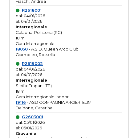
Fiaschi, Andrea
R2618001
dal: 04/01/2026
al: 04/01/2026
Interregionale
Calabria: Polistena (RC)
18 m
Gara Interregionale
18050
- A.S.D. Queen Arco Club
Giarmoleo, Rossella
R2619002
dal: 04/01/2026
al: 04/01/2026
Interregionale
Sicilia: Trapani (TP)
18 m
Gara Interregionale indoor
19116
- ASD COMPAGNIA ARCIERI ELIMI
Daidone, Caterina
G2603001
dal: 05/01/2026
al: 05/01/2026
Giovanile