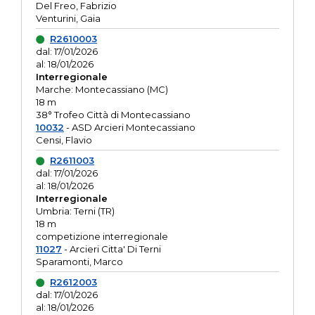
Del Freo, Fabrizio
Venturini, Gaia
R2610003
dal: 17/01/2026
al: 18/01/2026
Interregionale
Marche: Montecassiano (MC)
18 m
38° Trofeo Città di Montecassiano
10032
- ASD Arcieri Montecassiano
Censi, Flavio
R2611003
dal: 17/01/2026
al: 18/01/2026
Interregionale
Umbria: Terni (TR)
18 m
competizione interregionale
11027
- Arcieri Citta' Di Terni
Sparamonti, Marco
R2612003
dal: 17/01/2026
al: 18/01/2026