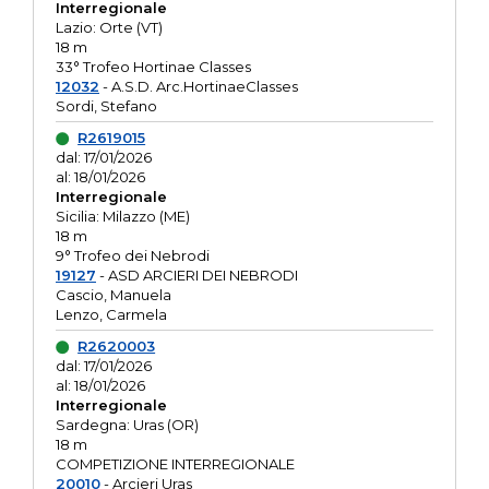
Interregionale
Lazio: Orte (VT)
18 m
33° Trofeo Hortinae Classes
12032
- A.S.D. Arc.HortinaeClasses
Sordi, Stefano
R2619015
dal: 17/01/2026
al: 18/01/2026
Interregionale
Sicilia: Milazzo (ME)
18 m
9° Trofeo dei Nebrodi
19127
- ASD ARCIERI DEI NEBRODI
Cascio, Manuela
Lenzo, Carmela
R2620003
dal: 17/01/2026
al: 18/01/2026
Interregionale
Sardegna: Uras (OR)
18 m
COMPETIZIONE INTERREGIONALE
20010
- Arcieri Uras