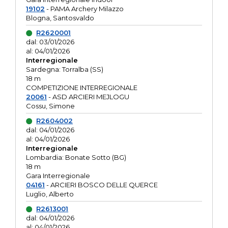
19102
- PAMA Archery Milazzo
Blogna, Santosvaldo
R2620001
dal: 03/01/2026
al: 04/01/2026
Interregionale
Sardegna: Torralba (SS)
18 m
COMPETIZIONE INTERREGIONALE
20061
- ASD ARCIERI MEJLOGU
Cossu, Simone
R2604002
dal: 04/01/2026
al: 04/01/2026
Interregionale
Lombardia: Bonate Sotto (BG)
18 m
Gara Interregionale
04161
- ARCIERI BOSCO DELLE QUERCE
Luglio, Alberto
R2613001
dal: 04/01/2026
al: 04/01/2026