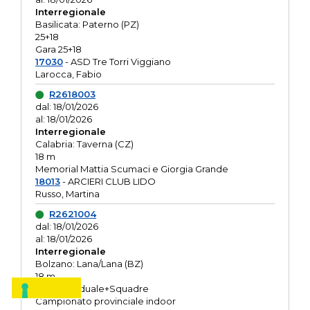
Interregionale
Basilicata: Paterno (PZ)
25+18
Gara 25+18
17030
- ASD Tre Torri Viggiano
Larocca, Fabio
R2618003
dal: 18/01/2026
al: 18/01/2026
Interregionale
Calabria: Taverna (CZ)
18 m
Memorial Mattia Scumaci e Giorgia Grande
18013
- ARCIERI CLUB LIDO
Russo, Martina
R2621004
dal: 18/01/2026
al: 18/01/2026
Interregionale
Bolzano: Lana/Lana (BZ)
18 m
O.R. Individuale+Squadre
Campionato provinciale indoor