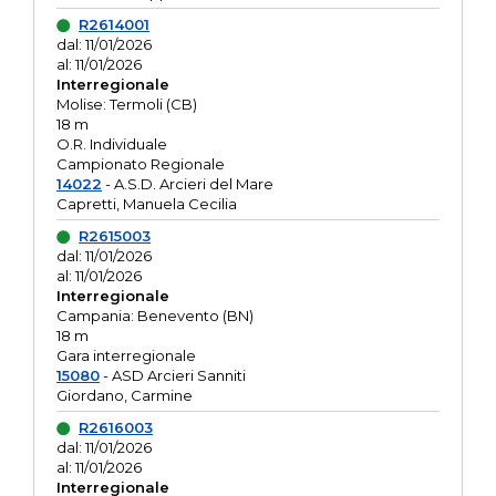
R2614001
dal: 11/01/2026
al: 11/01/2026
Interregionale
Molise: Termoli (CB)
18 m
O.R. Individuale
Campionato Regionale
14022
- A.S.D. Arcieri del Mare
Capretti, Manuela Cecilia
R2615003
dal: 11/01/2026
al: 11/01/2026
Interregionale
Campania: Benevento (BN)
18 m
Gara interregionale
15080
- ASD Arcieri Sanniti
Giordano, Carmine
R2616003
dal: 11/01/2026
al: 11/01/2026
Interregionale