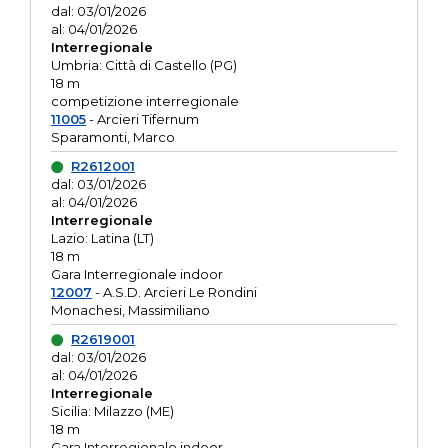
dal: 03/01/2026
al: 04/01/2026
Interregionale
Umbria: Città di Castello (PG)
18 m
competizione interregionale
11005
- Arcieri Tifernum
Sparamonti, Marco
R2612001
dal: 03/01/2026
al: 04/01/2026
Interregionale
Lazio: Latina (LT)
18 m
Gara Interregionale indoor
12007
- A.S.D. Arcieri Le Rondini
Monachesi, Massimiliano
R2619001
dal: 03/01/2026
al: 04/01/2026
Interregionale
Sicilia: Milazzo (ME)
18 m
Gara Interregionale indoor