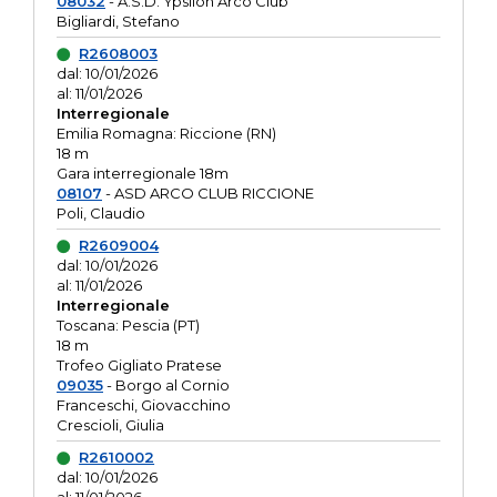
08032
- A.S.D. Ypsilon Arco Club
Bigliardi, Stefano
R2608003
dal: 10/01/2026
al: 11/01/2026
Interregionale
Emilia Romagna: Riccione (RN)
18 m
Gara interregionale 18m
08107
- ASD ARCO CLUB RICCIONE
Poli, Claudio
R2609004
dal: 10/01/2026
al: 11/01/2026
Interregionale
Toscana: Pescia (PT)
18 m
Trofeo Gigliato Pratese
09035
- Borgo al Cornio
Franceschi, Giovacchino
Crescioli, Giulia
R2610002
dal: 10/01/2026