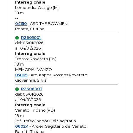
Interregionale
Lombardia: Assago (MI)
18 m
--
04150
- ASD THE BOWMEN
Roatta, Cristina
R2605001
dal: 03/01/2026
al: 04/01/2026
Interregionale
Trento: Rovereto (TN)
18 m
MEMORIAL VANZO
05005
- Arc. Kappa Kosmos Rovereto
Giovannini, Silvia
R2606003
dal: 03/01/2026
al: 04/01/2026
Interregionale
Veneto: Tribano (PD)
18 m
25° Trofeo Indoor Del Sagittario
06024
- Arcieri Sagittario del Veneto
Barotti, Tatiana