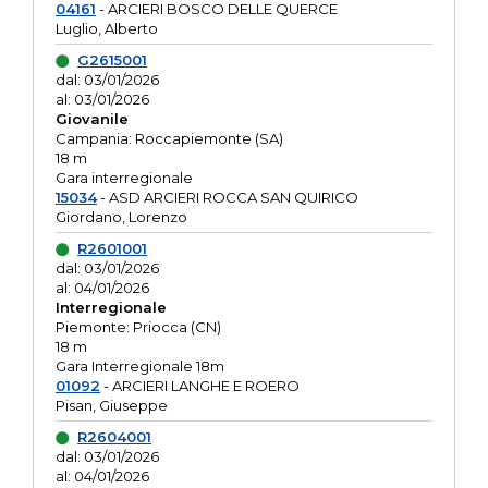
04161
- ARCIERI BOSCO DELLE QUERCE
Luglio, Alberto
G2615001
dal: 03/01/2026
al: 03/01/2026
Giovanile
Campania: Roccapiemonte (SA)
18 m
Gara interregionale
15034
- ASD ARCIERI ROCCA SAN QUIRICO
Giordano, Lorenzo
R2601001
dal: 03/01/2026
al: 04/01/2026
Interregionale
Piemonte: Priocca (CN)
18 m
Gara Interregionale 18m
01092
- ARCIERI LANGHE E ROERO
Pisan, Giuseppe
R2604001
dal: 03/01/2026
al: 04/01/2026