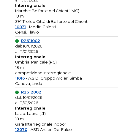
al: 11/01/2026
Interregionale
Marche: Belforte del Chienti (MC)
18 m
39° Trofeo Città di Belforte del Chienti.
10031
- Medio Chienti
Censi, Flavio
R2611002
dal: 10/01/2026
al: 11/01/2026
Interregionale
Umbria: Panicale (PG)
18 m
competizione interregionale
11016
- A.S.D. Gruppo Arcieri Simba
Caneva, Linda
R2612002
dal: 10/01/2026
al: 11/01/2026
Interregionale
Lazio: Latina (LT)
18 m
Gara Interregionale indoor
12070
- ASD Arcieri Del Falco