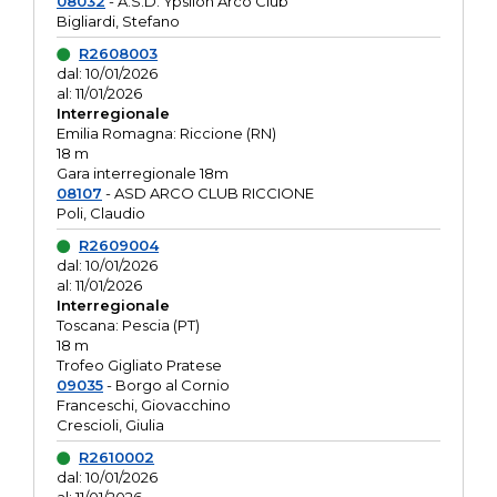
08032
- A.S.D. Ypsilon Arco Club
Bigliardi, Stefano
R2608003
dal: 10/01/2026
al: 11/01/2026
Interregionale
Emilia Romagna: Riccione (RN)
18 m
Gara interregionale 18m
08107
- ASD ARCO CLUB RICCIONE
Poli, Claudio
R2609004
dal: 10/01/2026
al: 11/01/2026
Interregionale
Toscana: Pescia (PT)
18 m
Trofeo Gigliato Pratese
09035
- Borgo al Cornio
Franceschi, Giovacchino
Crescioli, Giulia
R2610002
dal: 10/01/2026