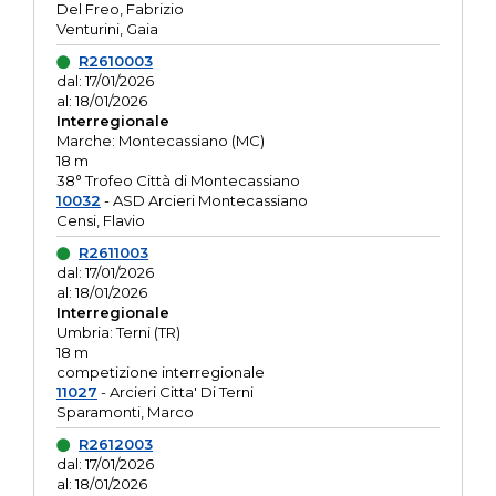
Del Freo, Fabrizio
Venturini, Gaia
R2610003
dal: 17/01/2026
al: 18/01/2026
Interregionale
Marche: Montecassiano (MC)
18 m
38° Trofeo Città di Montecassiano
10032
- ASD Arcieri Montecassiano
Censi, Flavio
R2611003
dal: 17/01/2026
al: 18/01/2026
Interregionale
Umbria: Terni (TR)
18 m
competizione interregionale
11027
- Arcieri Citta' Di Terni
Sparamonti, Marco
R2612003
dal: 17/01/2026
al: 18/01/2026