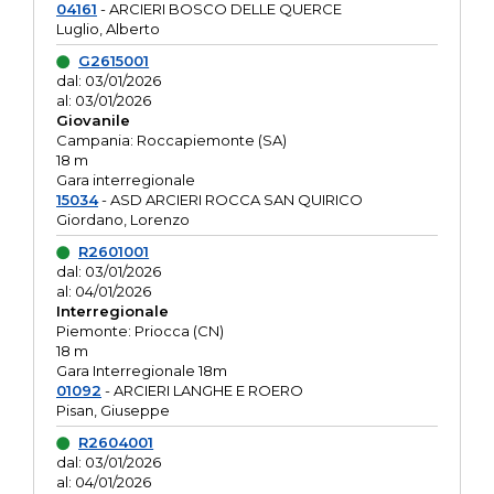
04161
- ARCIERI BOSCO DELLE QUERCE
Luglio, Alberto
G2615001
dal: 03/01/2026
al: 03/01/2026
Giovanile
Campania: Roccapiemonte (SA)
18 m
Gara interregionale
15034
- ASD ARCIERI ROCCA SAN QUIRICO
Giordano, Lorenzo
R2601001
dal: 03/01/2026
al: 04/01/2026
Interregionale
Piemonte: Priocca (CN)
18 m
Gara Interregionale 18m
01092
- ARCIERI LANGHE E ROERO
Pisan, Giuseppe
R2604001
dal: 03/01/2026
al: 04/01/2026