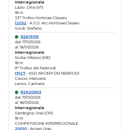
Interregionale
Lazio: Orte (VT)
18 m
33° Trofeo Hortinae Classes
12032
- A.S.D. Arc.HortinaeClasses
Sordi, Stefano
R2619015
dal: 17/01/2026
al: 18/01/2026
Interregionale
Sicilia: Milazzo (ME)
18 m
9° Trofeo dei Nebrodi
19127
- ASD ARCIERI DEI NEBRODI
Cascio, Manuela
Lenzo, Carmela
R2620003
dal: 17/01/2026
al: 18/01/2026
Interregionale
Sardegna: Uras (OR)
18 m
COMPETIZIONE INTERREGIONALE
20010
- Arcieri Uras