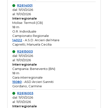
R2614001
dal: 11/01/2026
al: 11/01/2026
Interregionale
Molise: Termoli (CB)
18 m
O.R. Individuale
Campionato Regionale
14022
- A.S.D. Arcieri del Mare
Capretti, Manuela Cecilia
R2615003
dal: 11/01/2026
al: 11/01/2026
Interregionale
Campania: Benevento (BN)
18 m
Gara interregionale
15080
- ASD Arcieri Sanniti
Giordano, Carmine
R2616003
dal: 11/01/2026
al: 11/01/2026
Interregionale