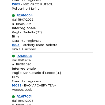
Gara interregionale
15109
- ASD ARCO PUTEOLI
Pellegrino, Marina
R2616004
dal: 18/01/2026
al: 18/01/2026
Interregionale
Puglia: Barletta (BT)
18 m
Gara Interregionale
16031
- Archery Team Barletta
Vitale, Giacomo
R2616005
dal: 18/01/2026
al: 18/01/2026
Interregionale
Puglia: San Cesario di Lecce (LE)
18 m
Gara Interregionale
16099
- EVO' ARCHERY TEAM
Accoto, Lucia
R2617001
dal: 18/01/2026
al: 18/01/2026