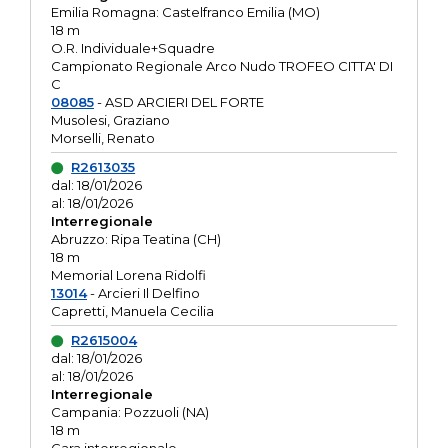
Emilia Romagna: Castelfranco Emilia (MO)
18 m
O.R. Individuale+Squadre
Campionato Regionale Arco Nudo TROFEO CITTA' DI
C
08085
- ASD ARCIERI DEL FORTE
Musolesi, Graziano
Morselli, Renato
R2613035
dal: 18/01/2026
al: 18/01/2026
Interregionale
Abruzzo: Ripa Teatina (CH)
18 m
Memorial Lorena Ridolfi
13014
- Arcieri Il Delfino
Capretti, Manuela Cecilia
R2615004
dal: 18/01/2026
al: 18/01/2026
Interregionale
Campania: Pozzuoli (NA)
18 m