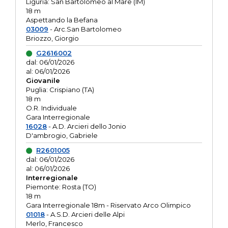
Liguria: San Bartolomeo al Mare (IM)
18 m
Aspettando la Befana
03009
- Arc.San Bartolomeo
Briozzo, Giorgio
G2616002
dal: 06/01/2026
al: 06/01/2026
Giovanile
Puglia: Crispiano (TA)
18 m
O.R. Individuale
Gara Interregionale
16028
- A.D. Arcieri dello Jonio
D'ambrogio, Gabriele
R2601005
dal: 06/01/2026
al: 06/01/2026
Interregionale
Piemonte: Rosta (TO)
18 m
Gara Interregionale 18m - Riservato Arco Olimpico
01018
- A.S.D. Arcieri delle Alpi
Merlo, Francesco