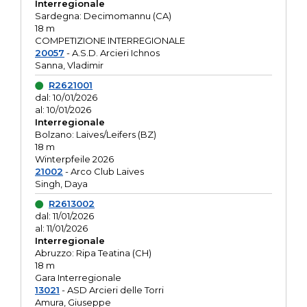
Interregionale
Sardegna: Decimomannu (CA)
18 m
COMPETIZIONE INTERREGIONALE
20057
- A.S.D. Arcieri Ichnos
Sanna, Vladimir
R2621001
dal: 10/01/2026
al: 10/01/2026
Interregionale
Bolzano: Laives/Leifers (BZ)
18 m
Winterpfeile 2026
21002
- Arco Club Laives
Singh, Daya
R2613002
dal: 11/01/2026
al: 11/01/2026
Interregionale
Abruzzo: Ripa Teatina (CH)
18 m
Gara Interregionale
13021
- ASD Arcieri delle Torri
Amura, Giuseppe