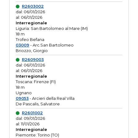
R2603002
dal: 06/01/2026
al: 06/01/2026
Interregionale
Liguria: San Bartolomeo al Mare (IM)
18 m
Trofeo Befana
03009
- Arc.San Bartolomeo
Briozzo, Giorgio
R2609003
dal: 06/01/2026
al: 06/01/2026
Interregionale
Toscana: Firenze (FI)
18 m
Ugnano
09053
- Arcieri della Real Villa
De Pascalis, Salvatore
R2601002
dal: 09/01/2026
al: 11/01/2026
Interregionale
Piemonte: Torino (TO)