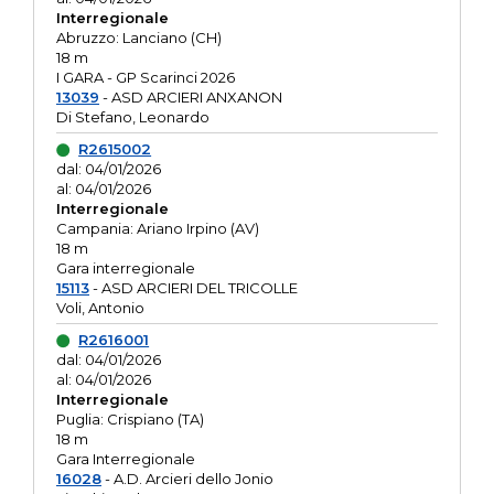
Interregionale
Abruzzo: Lanciano (CH)
18 m
I GARA - GP Scarinci 2026
13039
- ASD ARCIERI ANXANON
Di Stefano, Leonardo
R2615002
dal: 04/01/2026
al: 04/01/2026
Interregionale
Campania: Ariano Irpino (AV)
18 m
Gara interregionale
15113
- ASD ARCIERI DEL TRICOLLE
Voli, Antonio
R2616001
dal: 04/01/2026
al: 04/01/2026
Interregionale
Puglia: Crispiano (TA)
18 m
Gara Interregionale
16028
- A.D. Arcieri dello Jonio