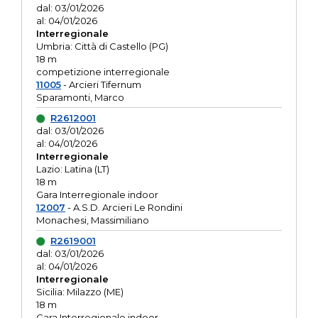
dal: 03/01/2026
al: 04/01/2026
Interregionale
Umbria: Città di Castello (PG)
18 m
competizione interregionale
11005
- Arcieri Tifernum
Sparamonti, Marco
R2612001
dal: 03/01/2026
al: 04/01/2026
Interregionale
Lazio: Latina (LT)
18 m
Gara Interregionale indoor
12007
- A.S.D. Arcieri Le Rondini
Monachesi, Massimiliano
R2619001
dal: 03/01/2026
al: 04/01/2026
Interregionale
Sicilia: Milazzo (ME)
18 m
Gara Interregionale indoor