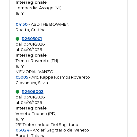
Interregionale
Lombardia: Assago (MI)
18 m
--
04150
- ASD THE BOWMEN
Roatta, Cristina
R2605001
dal: 03/01/2026
al: 04/01/2026
Interregionale
Trento: Rovereto (TN)
18 m
MEMORIAL VANZO
05005
- Arc. Kappa Kosmos Rovereto
Giovannini, Silvia
R2606003
dal: 03/01/2026
al: 04/01/2026
Interregionale
Veneto: Tribano (PD)
18 m
25° Trofeo Indoor Del Sagittario
06024
- Arcieri Sagittario del Veneto
Barotti, Tatiana