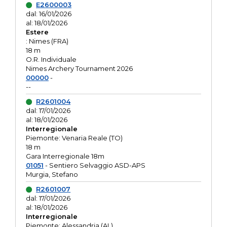
E2600003
dal: 16/01/2026
al: 18/01/2026
Estere
: Nimes (FRA)
18 m
O.R. Individuale
Nimes Archery Tournament 2026
00000
-
--
R2601004
dal: 17/01/2026
al: 18/01/2026
Interregionale
Piemonte: Venaria Reale (TO)
18 m
Gara Interregionale 18m
01051
- Sentiero Selvaggio ASD-APS
Murgia, Stefano
R2601007
dal: 17/01/2026
al: 18/01/2026
Interregionale
Piemonte: Alessandria (AL)