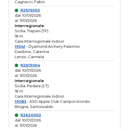
Cagnacci, Fabio
R2619003
dal: 10/01/2026
al: 11/01/2026
Interregionale
Sicilia: Trapani (TP)
18 m
Gara Interregionale indoor
19041
- Dyamond Archery Palermo
Daidone, Caterina
Lenzo, Carmela
R2619004
dal: 10/01/2026
al: 11/01/2026
Interregionale
Sicilia: Pedara (CT)
18 m
Gara Interregionale indoor
19083
- ASD Apple Club Camporotondo
Blogna, Santosvaldo
R2620002
dal: 10/01/2026
al: 11/01/2026