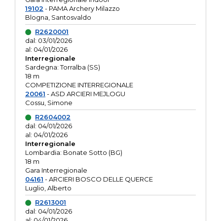
19102
- PAMA Archery Milazzo
Blogna, Santosvaldo
R2620001
dal: 03/01/2026
al: 04/01/2026
Interregionale
Sardegna: Torralba (SS)
18 m
COMPETIZIONE INTERREGIONALE
20061
- ASD ARCIERI MEJLOGU
Cossu, Simone
R2604002
dal: 04/01/2026
al: 04/01/2026
Interregionale
Lombardia: Bonate Sotto (BG)
18 m
Gara Interregionale
04161
- ARCIERI BOSCO DELLE QUERCE
Luglio, Alberto
R2613001
dal: 04/01/2026
al: 04/01/2026