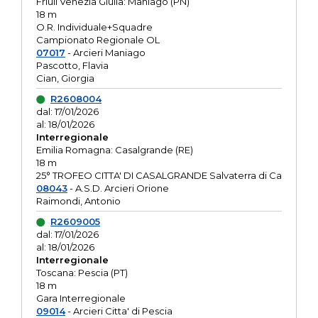
Friuli Venezia Giulia: Maniago (PN)
18 m
O.R. Individuale+Squadre
Campionato Regionale OL
07017
- Arcieri Maniago
Pascotto, Flavia
Cian, Giorgia
R2608004
dal: 17/01/2026
al: 18/01/2026
Interregionale
Emilia Romagna: Casalgrande (RE)
18 m
25° TROFEO CITTA' DI CASALGRANDE Salvaterra di Ca
08043
- A.S.D. Arcieri Orione
Raimondi, Antonio
R2609005
dal: 17/01/2026
al: 18/01/2026
Interregionale
Toscana: Pescia (PT)
18 m
Gara Interregionale
09014
- Arcieri Citta' di Pescia