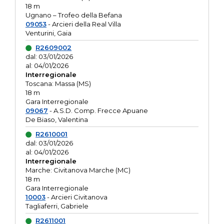
18 m
Ugnano – Trofeo della Befana
09053
- Arcieri della Real Villa
Venturini, Gaia
R2609002
dal: 03/01/2026
al: 04/01/2026
Interregionale
Toscana: Massa (MS)
18 m
Gara Interregionale
09067
- A.S.D. Comp. Frecce Apuane
De Biaso, Valentina
R2610001
dal: 03/01/2026
al: 04/01/2026
Interregionale
Marche: Civitanova Marche (MC)
18 m
Gara Interregionale
10003
- Arcieri Civitanova
Tagliaferri, Gabriele
R2611001