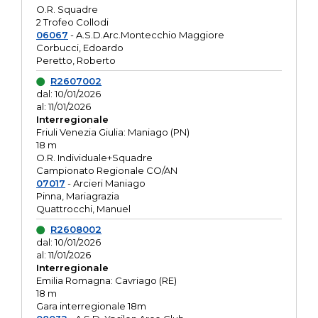
O.R. Squadre
2 Trofeo Collodi
06067
- A.S.D.Arc.Montecchio Maggiore
Corbucci, Edoardo
Peretto, Roberto
R2607002
dal: 10/01/2026
al: 11/01/2026
Interregionale
Friuli Venezia Giulia: Maniago (PN)
18 m
O.R. Individuale+Squadre
Campionato Regionale CO/AN
07017
- Arcieri Maniago
Pinna, Mariagrazia
Quattrocchi, Manuel
R2608002
dal: 10/01/2026
al: 11/01/2026
Interregionale
Emilia Romagna: Cavriago (RE)
18 m
Gara interregionale 18m