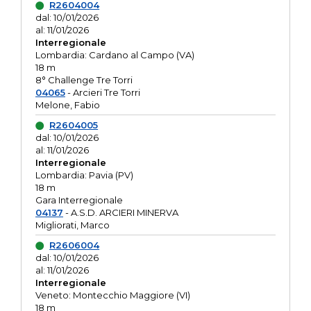
R2604004
dal: 10/01/2026
al: 11/01/2026
Interregionale
Lombardia: Cardano al Campo (VA)
18 m
8° Challenge Tre Torri
04065
- Arcieri Tre Torri
Melone, Fabio
R2604005
dal: 10/01/2026
al: 11/01/2026
Interregionale
Lombardia: Pavia (PV)
18 m
Gara Interregionale
04137
- A.S.D. ARCIERI MINERVA
Migliorati, Marco
R2606004
dal: 10/01/2026
al: 11/01/2026
Interregionale
Veneto: Montecchio Maggiore (VI)
18 m