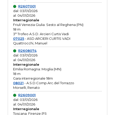
R2607001
dal: 03/01/2026
al: 04/01/2026
Interregionale
Friuli Venezia Giulia: Sesto al Reghena (PN)
18 m
3° Trofeo A.S.D. Arcieri Curtis Vadi
07025
- ASD ARCIERI CURTIS VADI
Quattrocchi, Manuel
R2608074
dal: 03/01/2026
al: 04/01/2026
Interregionale
Emilia Romagna: Moglia (MN)
18 m
Gara interregionale 18m
08021
- A.S.D.Comp.Arc.del Torrazzo
Morselli, Renato
R2609001
dal: 03/01/2026
al: 04/01/2026
Interregionale
Toscana: Firenze (FI)