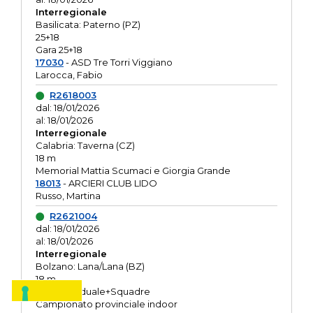
Interregionale
Basilicata: Paterno (PZ)
25+18
Gara 25+18
17030
- ASD Tre Torri Viggiano
Larocca, Fabio
R2618003
dal: 18/01/2026
al: 18/01/2026
Interregionale
Calabria: Taverna (CZ)
18 m
Memorial Mattia Scumaci e Giorgia Grande
18013
- ARCIERI CLUB LIDO
Russo, Martina
R2621004
dal: 18/01/2026
al: 18/01/2026
Interregionale
Bolzano: Lana/Lana (BZ)
18 m
O.R. Individuale+Squadre
Campionato provinciale indoor