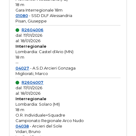
18 m
Gara Interregionale 18m
01080
- SSD DLF Alessandria
Pisan, Giuseppe
R2604006
dal: 17/01/2026
al: 18/01/2026
Interregionale
Lombardia: Castel d'Ario (MN)
18 m
--
04027
- A.S.D.Arcieri Gonzaga
Migliorati, Marco
R2604007
dal: 17/01/2026
al: 18/01/2026
Interregionale
Lombardia: Solaro (MI)
18 m
O.R. Individuale+Squadre
Campionato Regionale Arco Nudo
04038
- Arcieri del Sole
Vidari, Bruno