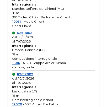
al: 11/01/2026
Interregionale
Marche: Belforte del Chienti (MC)
18 m
39° Trofeo Città di Belforte del Chienti.
10031
- Medio Chienti
Censi, Flavio
R2611002
dal: 10/01/2026
al: 11/01/2026
Interregionale
Umbria: Panicale (PG)
18 m
competizione interregionale
11016
- A.S.D. Gruppo Arcieri Simba
Caneva, Linda
R2612002
dal: 10/01/2026
al: 11/01/2026
Interregionale
Lazio: Latina (LT)
18 m
Gara Interregionale indoor
12070
- ASD Arcieri Del Falco