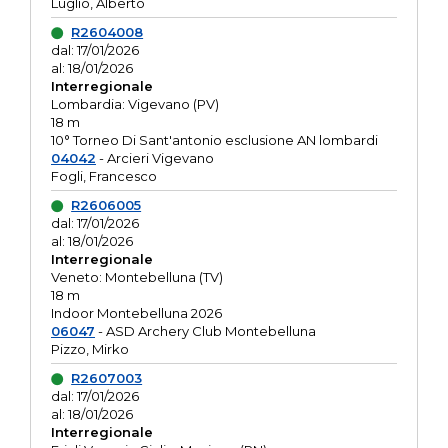
Luglio, Alberto
R2604008
dal: 17/01/2026
al: 18/01/2026
Interregionale
Lombardia: Vigevano (PV)
18 m
10° Torneo Di Sant'antonio esclusione AN lombardi
04042
- Arcieri Vigevano
Fogli, Francesco
R2606005
dal: 17/01/2026
al: 18/01/2026
Interregionale
Veneto: Montebelluna (TV)
18 m
Indoor Montebelluna 2026
06047
- ASD Archery Club Montebelluna
Pizzo, Mirko
R2607003
dal: 17/01/2026
al: 18/01/2026
Interregionale