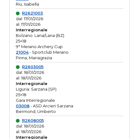
Riu, Isabella
R2621003
dal: 17/01/2026
al: 17/01/2026
Interregionale
Bolzano: Lana/Lana (BZ)
25+18
9° Merano Archery Cup
21004
- Sportclub Merano
Pinna, Mariagrazia
R2603005
dal: 18/01/2026
al: 18/01/2026
Interregionale
Liguria: Sarzana (SP)
25+18
Gara Interregionale
03008
- ASD Arcieri Sarzana
Bermond, Umberto
R2608005
dal: 18/01/2026
al: 18/01/2026
Interregionale