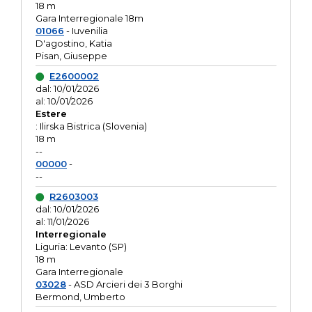
18 m
Gara Interregionale 18m
01066
- Iuvenilia
D'agostino, Katia
Pisan, Giuseppe
E2600002
dal: 10/01/2026
al: 10/01/2026
Estere
: Ilirska Bistrica (Slovenia)
18 m
--
00000
-
--
R2603003
dal: 10/01/2026
al: 11/01/2026
Interregionale
Liguria: Levanto (SP)
18 m
Gara Interregionale
03028
- ASD Arcieri dei 3 Borghi
Bermond, Umberto