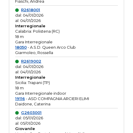
Fiaschi, Andrea
R2618001
dal: 04/01/2026
al: 04/01/2026
Interregionale
Calabria: Polistena (RC)
18 m
Gara Interregionale
18050
- A.S.D. Queen Arco Club
Giarmoleo, Rossella
R2619002
dal: 04/01/2026
al: 04/01/2026
Interregionale
Sicilia: Trapani (TP)
18 m
Gara Interregionale indoor
19116
- ASD COMPAGNIA ARCIERI ELIMI
Daidone, Caterina
G2603001
dal: 05/01/2026
al: 05/01/2026
Giovanile