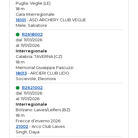
Puglia: Veglie (LE)
18 m
Gara Interregionale
16101
- ASD ARCHERY CLUB VEGLIE
Mele, Salvatore
R2618002
dal: 11/01/2026
al: 11/01/2026
Interregionale
Calabria: TAVERNA (CZ)
18 m
Memorial Giuseppe Pascuzzi
18013
- ARCIERI CLUB LIDO
Socievole, Eleonora
R2621002
dal: 11/01/2026
al: 11/01/2026
Interregionale
Bolzano: Laives/Leifers (BZ)
18 m
Frecce d’inverno 2026
21002
- Arco Club Laives
Singh, Daya