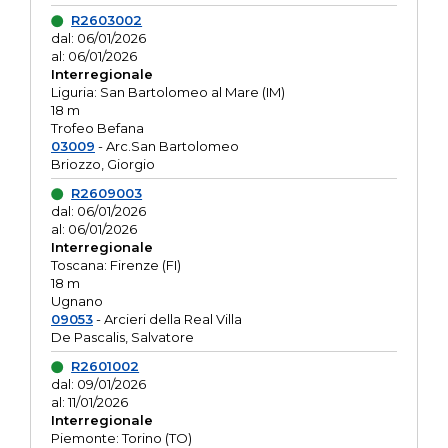
R2603002
dal: 06/01/2026
al: 06/01/2026
Interregionale
Liguria: San Bartolomeo al Mare (IM)
18 m
Trofeo Befana
03009
- Arc.San Bartolomeo
Briozzo, Giorgio
R2609003
dal: 06/01/2026
al: 06/01/2026
Interregionale
Toscana: Firenze (FI)
18 m
Ugnano
09053
- Arcieri della Real Villa
De Pascalis, Salvatore
R2601002
dal: 09/01/2026
al: 11/01/2026
Interregionale
Piemonte: Torino (TO)