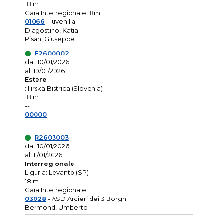
18 m
Gara Interregionale 18m
01066
- Iuvenilia
D'agostino, Katia
Pisan, Giuseppe
E2600002
dal: 10/01/2026
al: 10/01/2026
Estere
: Ilirska Bistrica (Slovenia)
18 m
--
00000
-
--
R2603003
dal: 10/01/2026
al: 11/01/2026
Interregionale
Liguria: Levanto (SP)
18 m
Gara Interregionale
03028
- ASD Arcieri dei 3 Borghi
Bermond, Umberto