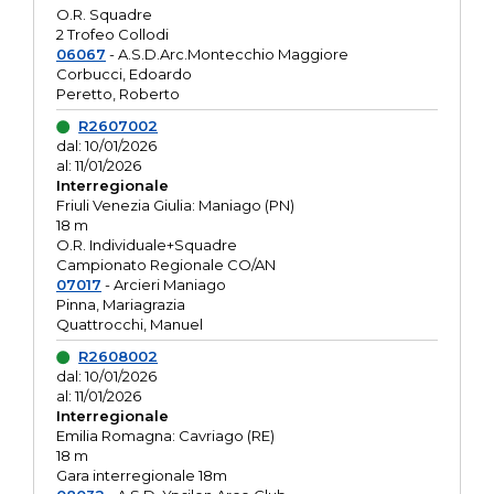
O.R. Squadre
2 Trofeo Collodi
06067
- A.S.D.Arc.Montecchio Maggiore
Corbucci, Edoardo
Peretto, Roberto
R2607002
dal: 10/01/2026
al: 11/01/2026
Interregionale
Friuli Venezia Giulia: Maniago (PN)
18 m
O.R. Individuale+Squadre
Campionato Regionale CO/AN
07017
- Arcieri Maniago
Pinna, Mariagrazia
Quattrocchi, Manuel
R2608002
dal: 10/01/2026
al: 11/01/2026
Interregionale
Emilia Romagna: Cavriago (RE)
18 m
Gara interregionale 18m