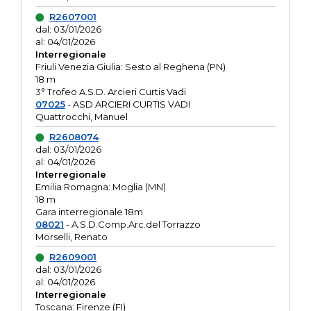
R2607001
dal: 03/01/2026
al: 04/01/2026
Interregionale
Friuli Venezia Giulia: Sesto al Reghena (PN)
18 m
3° Trofeo A.S.D. Arcieri Curtis Vadi
07025
- ASD ARCIERI CURTIS VADI
Quattrocchi, Manuel
R2608074
dal: 03/01/2026
al: 04/01/2026
Interregionale
Emilia Romagna: Moglia (MN)
18 m
Gara interregionale 18m
08021
- A.S.D.Comp.Arc.del Torrazzo
Morselli, Renato
R2609001
dal: 03/01/2026
al: 04/01/2026
Interregionale
Toscana: Firenze (FI)