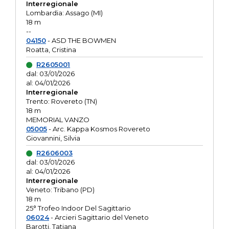
Interregionale
Lombardia: Assago (MI)
18 m
--
04150
- ASD THE BOWMEN
Roatta, Cristina
R2605001
dal: 03/01/2026
al: 04/01/2026
Interregionale
Trento: Rovereto (TN)
18 m
MEMORIAL VANZO
05005
- Arc. Kappa Kosmos Rovereto
Giovannini, Silvia
R2606003
dal: 03/01/2026
al: 04/01/2026
Interregionale
Veneto: Tribano (PD)
18 m
25° Trofeo Indoor Del Sagittario
06024
- Arcieri Sagittario del Veneto
Barotti, Tatiana