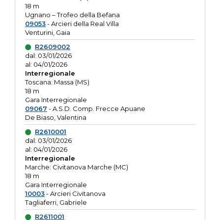
18 m
Ugnano – Trofeo della Befana
09053
- Arcieri della Real Villa
Venturini, Gaia
R2609002
dal: 03/01/2026
al: 04/01/2026
Interregionale
Toscana: Massa (MS)
18 m
Gara Interregionale
09067
- A.S.D. Comp. Frecce Apuane
De Biaso, Valentina
R2610001
dal: 03/01/2026
al: 04/01/2026
Interregionale
Marche: Civitanova Marche (MC)
18 m
Gara Interregionale
10003
- Arcieri Civitanova
Tagliaferri, Gabriele
R2611001