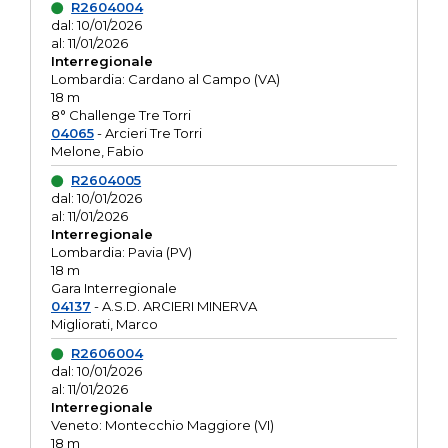
R2604004
dal: 10/01/2026
al: 11/01/2026
Interregionale
Lombardia: Cardano al Campo (VA)
18 m
8° Challenge Tre Torri
04065
- Arcieri Tre Torri
Melone, Fabio
R2604005
dal: 10/01/2026
al: 11/01/2026
Interregionale
Lombardia: Pavia (PV)
18 m
Gara Interregionale
04137
- A.S.D. ARCIERI MINERVA
Migliorati, Marco
R2606004
dal: 10/01/2026
al: 11/01/2026
Interregionale
Veneto: Montecchio Maggiore (VI)
18 m