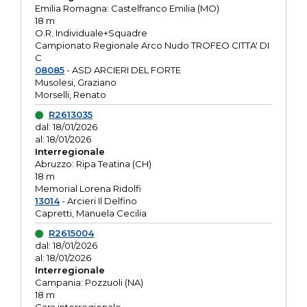
Emilia Romagna: Castelfranco Emilia (MO)
18 m
O.R. Individuale+Squadre
Campionato Regionale Arco Nudo TROFEO CITTA' DI
C
08085
- ASD ARCIERI DEL FORTE
Musolesi, Graziano
Morselli, Renato
R2613035
dal: 18/01/2026
al: 18/01/2026
Interregionale
Abruzzo: Ripa Teatina (CH)
18 m
Memorial Lorena Ridolfi
13014
- Arcieri Il Delfino
Capretti, Manuela Cecilia
R2615004
dal: 18/01/2026
al: 18/01/2026
Interregionale
Campania: Pozzuoli (NA)
18 m