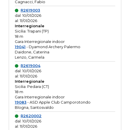
Cagnacci, Fabio
R2619003
dal: 10/01/2026
al: 11/01/2026
Interregionale
Sicilia: Trapani (TP)
18 m
Gara Interregionale indoor
19041
- Dyamond Archery Palermo
Daidone, Caterina
Lenzo, Carmela
R2619004
dal: 10/01/2026
al: 11/01/2026
Interregionale
Sicilia: Pedara (CT)
18 m
Gara Interregionale indoor
19083
- ASD Apple Club Camporotondo
Blogna, Santosvaldo
R2620002
dal: 10/01/2026
al: 11/01/2026