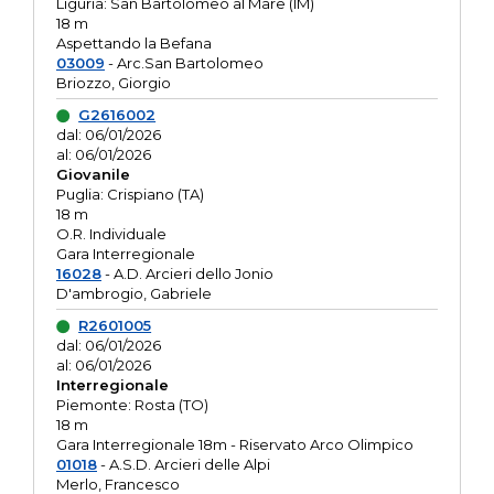
Liguria: San Bartolomeo al Mare (IM)
18 m
Aspettando la Befana
03009
- Arc.San Bartolomeo
Briozzo, Giorgio
G2616002
dal: 06/01/2026
al: 06/01/2026
Giovanile
Puglia: Crispiano (TA)
18 m
O.R. Individuale
Gara Interregionale
16028
- A.D. Arcieri dello Jonio
D'ambrogio, Gabriele
R2601005
dal: 06/01/2026
al: 06/01/2026
Interregionale
Piemonte: Rosta (TO)
18 m
Gara Interregionale 18m - Riservato Arco Olimpico
01018
- A.S.D. Arcieri delle Alpi
Merlo, Francesco