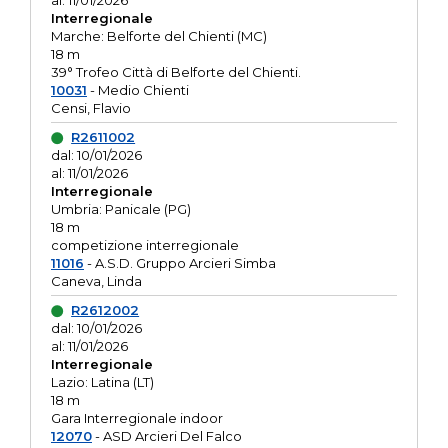
al: 11/01/2026
Interregionale
Marche: Belforte del Chienti (MC)
18 m
39° Trofeo Città di Belforte del Chienti.
10031
- Medio Chienti
Censi, Flavio
R2611002
dal: 10/01/2026
al: 11/01/2026
Interregionale
Umbria: Panicale (PG)
18 m
competizione interregionale
11016
- A.S.D. Gruppo Arcieri Simba
Caneva, Linda
R2612002
dal: 10/01/2026
al: 11/01/2026
Interregionale
Lazio: Latina (LT)
18 m
Gara Interregionale indoor
12070
- ASD Arcieri Del Falco