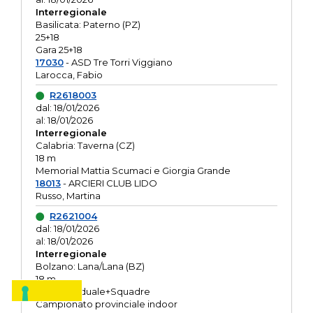
Interregionale
Basilicata: Paterno (PZ)
25+18
Gara 25+18
17030
- ASD Tre Torri Viggiano
Larocca, Fabio
R2618003
dal: 18/01/2026
al: 18/01/2026
Interregionale
Calabria: Taverna (CZ)
18 m
Memorial Mattia Scumaci e Giorgia Grande
18013
- ARCIERI CLUB LIDO
Russo, Martina
R2621004
dal: 18/01/2026
al: 18/01/2026
Interregionale
Bolzano: Lana/Lana (BZ)
18 m
O.R. Individuale+Squadre
Campionato provinciale indoor