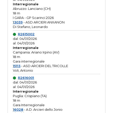
Interregionale
Abruzzo: Lanciano (CH)
18 m
I GARA - GP Scarinci 2026
13039
- ASD ARCIERI ANXANON
Di Stefano, Leonardo
R2615002
dal: 04/01/2026
al: 04/01/2026
Interregionale
Campania: Ariano Irpino (AV)
18 m
Gara interregionale
15113
- ASD ARCIERI DEL TRICOLLE
Voli, Antonio
R2616001
dal: 04/01/2026
al: 04/01/2026
Interregionale
Puglia: Crispiano (TA)
18 m
Gara Interregionale
16028
- A.D. Arcieri dello Jonio