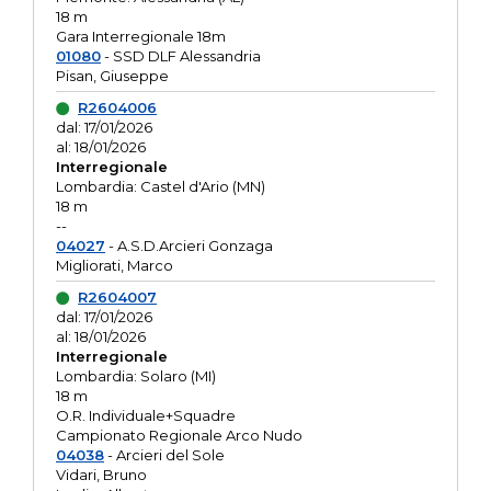
18 m
Gara Interregionale 18m
01080
- SSD DLF Alessandria
Pisan, Giuseppe
R2604006
dal: 17/01/2026
al: 18/01/2026
Interregionale
Lombardia: Castel d'Ario (MN)
18 m
--
04027
- A.S.D.Arcieri Gonzaga
Migliorati, Marco
R2604007
dal: 17/01/2026
al: 18/01/2026
Interregionale
Lombardia: Solaro (MI)
18 m
O.R. Individuale+Squadre
Campionato Regionale Arco Nudo
04038
- Arcieri del Sole
Vidari, Bruno