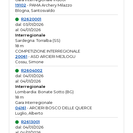
19102
- PAMA Archery Milazzo
Blogna, Santosvaldo
R2620001
dal: 03/01/2026
al: 04/01/2026
Interregionale
Sardegna: Torralba (SS)
18 m
COMPETIZIONE INTERREGIONALE
20061
- ASD ARCIERI MEJLOGU
Cossu, Simone
R2604002
dal: 04/01/2026
al: 04/01/2026
Interregionale
Lombardia: Bonate Sotto (BG)
18 m
Gara Interregionale
04161
- ARCIERI BOSCO DELLE QUERCE
Luglio, Alberto
R2613001
dal: 04/01/2026
al: 04/01/2026