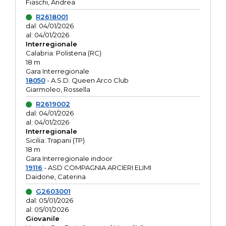
Fiaschi, Andrea
R2618001
dal: 04/01/2026
al: 04/01/2026
Interregionale
Calabria: Polistena (RC)
18 m
Gara Interregionale
18050
- A.S.D. Queen Arco Club
Giarmoleo, Rossella
R2619002
dal: 04/01/2026
al: 04/01/2026
Interregionale
Sicilia: Trapani (TP)
18 m
Gara Interregionale indoor
19116
- ASD COMPAGNIA ARCIERI ELIMI
Daidone, Caterina
G2603001
dal: 05/01/2026
al: 05/01/2026
Giovanile