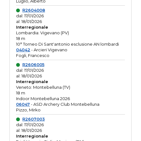
Luglio, Alberto
R2604008
dal: 17/01/2026
al: 18/01/2026
Interregionale
Lombardia: Vigevano (PV)
18 m
10° Torneo Di Sant'antonio esclusione AN lombardi
04042
- Arcieri Vigevano
Fogli, Francesco
R2606005
dal: 17/01/2026
al: 18/01/2026
Interregionale
Veneto: Montebelluna (TV)
18 m
Indoor Montebelluna 2026
06047
- ASD Archery Club Montebelluna
Pizzo, Mirko
R2607003
dal: 17/01/2026
al: 18/01/2026
Interregionale