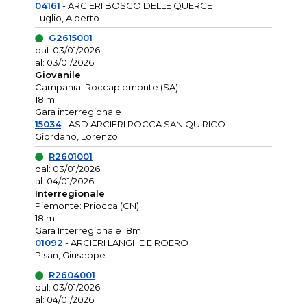
04161
- ARCIERI BOSCO DELLE QUERCE
Luglio, Alberto
G2615001
dal: 03/01/2026
al: 03/01/2026
Giovanile
Campania: Roccapiemonte (SA)
18 m
Gara interregionale
15034
- ASD ARCIERI ROCCA SAN QUIRICO
Giordano, Lorenzo
R2601001
dal: 03/01/2026
al: 04/01/2026
Interregionale
Piemonte: Priocca (CN)
18 m
Gara Interregionale 18m
01092
- ARCIERI LANGHE E ROERO
Pisan, Giuseppe
R2604001
dal: 03/01/2026
al: 04/01/2026