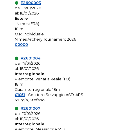
E2600003
dal: 16/01/2026
al: 18/01/2026
Estere
: Nimes (FRA)
18 m
O.R. Individuale
Nimes Archery Tournament 2026
00000
-
--
R2601004
dal: 17/01/2026
al: 18/01/2026
Interregionale
Piemonte: Venaria Reale (TO)
18 m
Gara Interregionale 18m
01051
- Sentiero Selvaggio ASD-APS
Murgia, Stefano
R2601007
dal: 17/01/2026
al: 18/01/2026
Interregionale
Piemonte: Alessandria (AL)