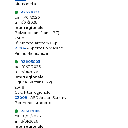
Riu, Isabella
R2621003
dal: 17/01/2026
al: 17/01/2026
Interregionale
Bolzano: Lana/Lana (BZ)
25+18
9° Merano Archery Cup
21004
- Sportclub Merano
Pinna, Mariagrazia
R2603005
dal: 18/01/2026
al: 18/01/2026
Interregionale
Liguria: Sarzana (SP)
25+18
Gara Interregionale
03008
- ASD Arcieri Sarzana
Bermond, Umberto
R2608005
dal: 18/01/2026
al: 18/01/2026
Interregionale