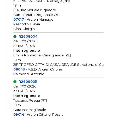
Friuli Venezia Giulia: Maniago (PN)
18 m
O.R. Individuale+Squadre
Campionato Regionale OL
07017
- Arcieri Maniago
Pascotto, Flavia
Cian, Giorgia
R2608004
dal: 17/01/2026
al: 18/01/2026
Interregionale
Emilia Romagna: Casalgrande (RE)
18 m
25° TROFEO CITTA' DI CASALGRANDE Salvaterra di Ca
08043
- A.S.D. Arcieri Orione
Raimondi, Antonio
R2609005
dal: 17/01/2026
al: 18/01/2026
Interregionale
Toscana: Pescia (PT)
18 m
Gara Interregionale
09014
- Arcieri Citta' di Pescia