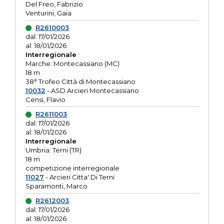
Del Freo, Fabrizio
Venturini, Gaia
R2610003
dal: 17/01/2026
al: 18/01/2026
Interregionale
Marche: Montecassiano (MC)
18 m
38° Trofeo Città di Montecassiano
10032
- ASD Arcieri Montecassiano
Censi, Flavio
R2611003
dal: 17/01/2026
al: 18/01/2026
Interregionale
Umbria: Terni (TR)
18 m
competizione interregionale
11027
- Arcieri Citta' Di Terni
Sparamonti, Marco
R2612003
dal: 17/01/2026
al: 18/01/2026