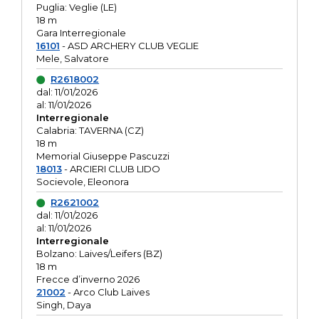
Puglia: Veglie (LE)
18 m
Gara Interregionale
16101
- ASD ARCHERY CLUB VEGLIE
Mele, Salvatore
R2618002
dal: 11/01/2026
al: 11/01/2026
Interregionale
Calabria: TAVERNA (CZ)
18 m
Memorial Giuseppe Pascuzzi
18013
- ARCIERI CLUB LIDO
Socievole, Eleonora
R2621002
dal: 11/01/2026
al: 11/01/2026
Interregionale
Bolzano: Laives/Leifers (BZ)
18 m
Frecce d’inverno 2026
21002
- Arco Club Laives
Singh, Daya