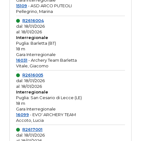
Gara interregionale
15109
- ASD ARCO PUTEOLI
Pellegrino, Marina
R2616004
dal: 18/01/2026
al: 18/01/2026
Interregionale
Puglia: Barletta (BT)
18 m
Gara Interregionale
16031
- Archery Team Barletta
Vitale, Giacomo
R2616005
dal: 18/01/2026
al: 18/01/2026
Interregionale
Puglia: San Cesario di Lecce (LE)
18 m
Gara Interregionale
16099
- EVO' ARCHERY TEAM
Accoto, Lucia
R2617001
dal: 18/01/2026
al: 18/01/2026