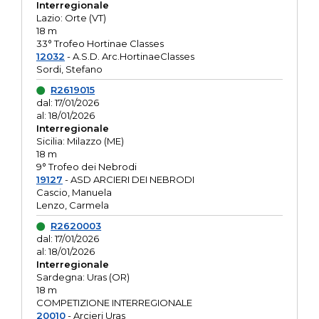
Interregionale
Lazio: Orte (VT)
18 m
33° Trofeo Hortinae Classes
12032
- A.S.D. Arc.HortinaeClasses
Sordi, Stefano
R2619015
dal: 17/01/2026
al: 18/01/2026
Interregionale
Sicilia: Milazzo (ME)
18 m
9° Trofeo dei Nebrodi
19127
- ASD ARCIERI DEI NEBRODI
Cascio, Manuela
Lenzo, Carmela
R2620003
dal: 17/01/2026
al: 18/01/2026
Interregionale
Sardegna: Uras (OR)
18 m
COMPETIZIONE INTERREGIONALE
20010
- Arcieri Uras