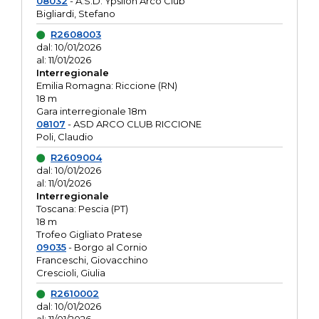
08032
- A.S.D. Ypsilon Arco Club
Bigliardi, Stefano
R2608003
dal: 10/01/2026
al: 11/01/2026
Interregionale
Emilia Romagna: Riccione (RN)
18 m
Gara interregionale 18m
08107
- ASD ARCO CLUB RICCIONE
Poli, Claudio
R2609004
dal: 10/01/2026
al: 11/01/2026
Interregionale
Toscana: Pescia (PT)
18 m
Trofeo Gigliato Pratese
09035
- Borgo al Cornio
Franceschi, Giovacchino
Crescioli, Giulia
R2610002
dal: 10/01/2026