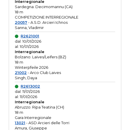
Interregionale
Sardegna: Decimomannu (CA)
18 m
COMPETIZIONE INTERREGIONALE
20057
- A.S.D. Arcieri Ichnos
Sanna, Vladimir
R2621001
dal: 10/01/2026
al: 10/01/2026
Interregionale
Bolzano: Laives/Leifers (BZ)
18 m
Winterpfeile 2026
21002
- Arco Club Laives
Singh, Daya
R2613002
dal: 11/01/2026
al: 11/01/2026
Interregionale
Abruzzo: Ripa Teatina (CH)
18 m
Gara Interregionale
13021
- ASD Arcieri delle Torri
Amura, Giuseppe