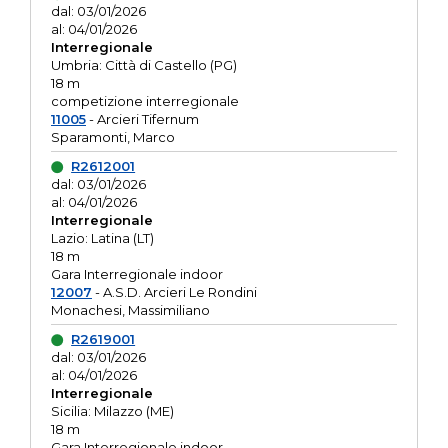
dal: 03/01/2026
al: 04/01/2026
Interregionale
Umbria: Città di Castello (PG)
18 m
competizione interregionale
11005
- Arcieri Tifernum
Sparamonti, Marco
R2612001
dal: 03/01/2026
al: 04/01/2026
Interregionale
Lazio: Latina (LT)
18 m
Gara Interregionale indoor
12007
- A.S.D. Arcieri Le Rondini
Monachesi, Massimiliano
R2619001
dal: 03/01/2026
al: 04/01/2026
Interregionale
Sicilia: Milazzo (ME)
18 m
Gara Interregionale indoor