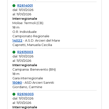
R2614001
dal: 11/01/2026
al: 11/01/2026
Interregionale
Molise: Termoli (CB)
18 m
O.R. Individuale
Campionato Regionale
14022
- A.S.D. Arcieri del Mare
Capretti, Manuela Cecilia
R2615003
dal: 11/01/2026
al: 11/01/2026
Interregionale
Campania: Benevento (BN)
18 m
Gara interregionale
15080
- ASD Arcieri Sanniti
Giordano, Carmine
R2616003
dal: 11/01/2026
al: 11/01/2026
Interregionale