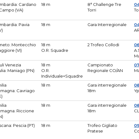
mbardia: Cardano
18 m
8° Challenge Tre
0
 Campo (VA)
Torri
To
mbardia: Pavia
18 m
Gara Interregionale
04
V)
AR
neto: Montecchio
18 m
2 Trofeo Collodi
0
ggiore (VI)
O.R. Squadre
A.
Ma
iuli Venezia
18 m
Campionato
0
ulia: Maniago (PN)
O.R.
Regionale CO/AN
M
Individuale+Squadre
ilia
18 m
Gara interregionale
0
magna: Cavriago
18m
Yp
E)
ilia
18 m
Gara interregionale
0
magna: Riccione
18m
CL
N)
scana: Pescia (PT)
18 m
Trofeo Gigliato
0
Pratese
Co