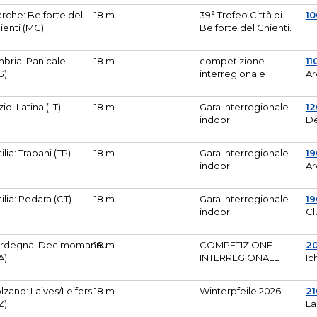
rche: Belforte del
18 m
39° Trofeo Città di
10
ienti (MC)
Belforte del Chienti.
bria: Panicale
18 m
competizione
11
G)
interregionale
Ar
zio: Latina (LT)
18 m
Gara Interregionale
1
indoor
De
cilia: Trapani (TP)
18 m
Gara Interregionale
19
indoor
Ar
cilia: Pedara (CT)
18 m
Gara Interregionale
19
indoor
Cl
rdegna: Decimomannu
18 m
COMPETIZIONE
2
A)
INTERREGIONALE
Ic
lzano: Laives/Leifers
18 m
Winterpfeile 2026
2
Z)
La