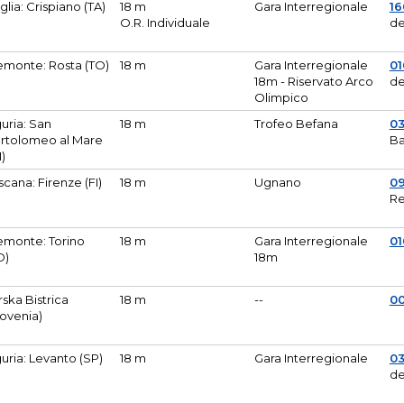
glia: Crispiano (TA)
18 m
Gara Interregionale
1
O.R. Individuale
de
emonte: Rosta (TO)
18 m
Gara Interregionale
01
18m - Riservato Arco
de
Olimpico
guria: San
18 m
Trofeo Befana
0
rtolomeo al Mare
Ba
M)
scana: Firenze (FI)
18 m
Ugnano
0
Re
emonte: Torino
18 m
Gara Interregionale
0
O)
18m
lirska Bistrica
18 m
--
0
lovenia)
guria: Levanto (SP)
18 m
Gara Interregionale
0
de