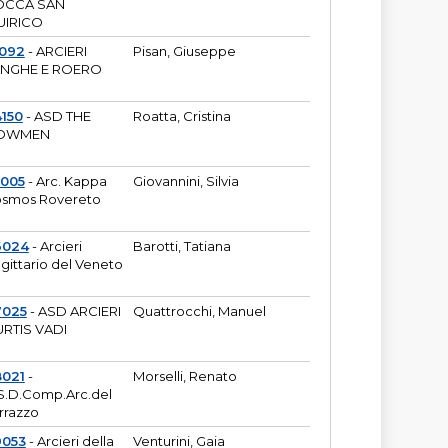
OCCA SAN
UIRICO
1092
- ARCIERI
Pisan, Giuseppe
ANGHE E ROERO
150
- ASD THE
Roatta, Cristina
OWMEN
5005
- Arc. Kappa
Giovannini, Silvia
smos Rovereto
6024
- Arcieri
Barotti, Tatiana
gittario del Veneto
7025
- ASD ARCIERI
Quattrocchi, Manuel
RTIS VADI
8021
-
Morselli, Renato
S.D.Comp.Arc.del
rrazzo
9053
- Arcieri della
Venturini, Gaia