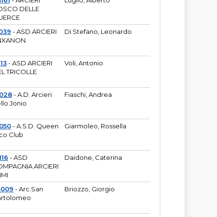
161
- ARCIERI
Luglio, Alberto
OSCO DELLE
UERCE
039
- ASD ARCIERI
Di Stefano, Leonardo
NXANON
113
- ASD ARCIERI
Voli, Antonio
L TRICOLLE
6028
- A.D. Arcieri
Fiaschi, Andrea
llo Jonio
050
- A.S.D. Queen
Giarmoleo, Rossella
co Club
116
- ASD
Daidone, Caterina
MPAGNIA ARCIERI
IMI
3009
- Arc.San
Briozzo, Giorgio
rtolomeo