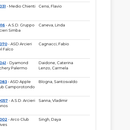
031
- Medio Chienti
Censi, Flavio
016
- A.S.D. Gruppo
Caneva, Linda
cieri Simba
2070
- ASD Arcieri
Cagnacci, Fabio
l Falco
041
- Dyamond
Daidone, Caterina
chery Palermo
Lenzo, Carmela
083
- ASD Apple
Blogna, Santosvaldo
ub Camporotondo
0057
- A.S.D. Arcieri
Sanna, Vladimir
hnos
1002
- Arco Club
Singh, Daya
ives