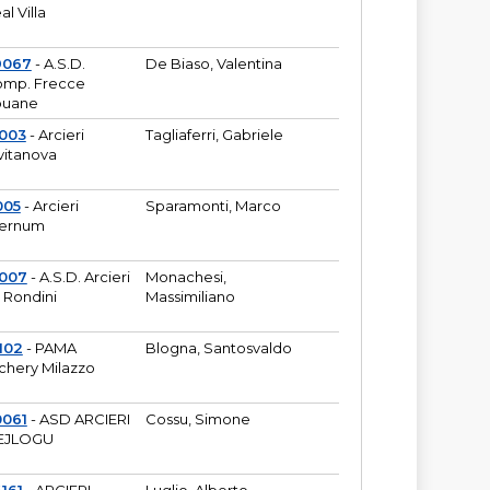
al Villa
9067
- A.S.D.
De Biaso, Valentina
mp. Frecce
puane
003
- Arcieri
Tagliaferri, Gabriele
vitanova
005
- Arcieri
Sparamonti, Marco
fernum
2007
- A.S.D. Arcieri
Monachesi,
 Rondini
Massimiliano
102
- PAMA
Blogna, Santosvaldo
chery Milazzo
0061
- ASD ARCIERI
Cossu, Simone
EJLOGU