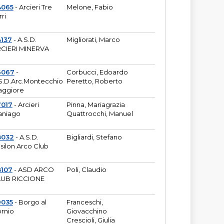
4065
- Arcieri Tre
Melone, Fabio
rri
137
- A.S.D.
Migliorati, Marco
CIERI MINERVA
6067
-
Corbucci, Edoardo
S.D.Arc.Montecchio
Peretto, Roberto
ggiore
7017
- Arcieri
Pinna, Mariagrazia
aniago
Quattrocchi, Manuel
8032
- A.S.D.
Bigliardi, Stefano
silon Arco Club
8107
- ASD ARCO
Poli, Claudio
UB RICCIONE
9035
- Borgo al
Franceschi,
rnio
Giovacchino
Crescioli, Giulia