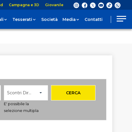
nd
Campagna e 3D
Giovanile
li
Tesserati
Società
Media
Contatti
Scontri Diretti
CERCA
E' possibile la
selezione multipla