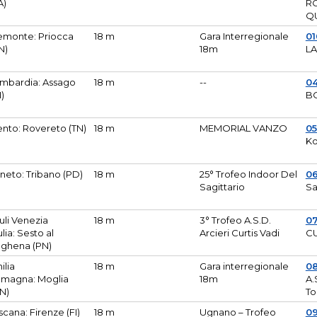
A)
R
Q
emonte: Priocca
18 m
Gara Interregionale
0
N)
18m
L
mbardia: Assago
18 m
--
04
I)
B
ento: Rovereto (TN)
18 m
MEMORIAL VANZO
0
Ko
neto: Tribano (PD)
18 m
25° Trofeo Indoor Del
0
Sagittario
Sa
iuli Venezia
18 m
3° Trofeo A.S.D.
0
ulia: Sesto al
Arcieri Curtis Vadi
CU
ghena (PN)
ilia
18 m
Gara interregionale
0
magna: Moglia
18m
A.
N)
To
scana: Firenze (FI)
18 m
Ugnano – Trofeo
0