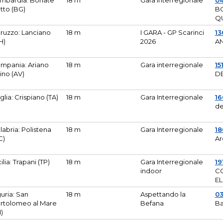
mbardia: Bonate
18 m
Gara Interregionale
04
tto (BG)
B
Q
ruzzo: Lanciano
18 m
I GARA - GP Scarinci
13
H)
2026
A
mpania: Ariano
18 m
Gara interregionale
15
pino (AV)
DE
glia: Crispiano (TA)
18 m
Gara Interregionale
1
de
labria: Polistena
18 m
Gara Interregionale
18
C)
Ar
cilia: Trapani (TP)
18 m
Gara Interregionale
19
indoor
CO
EL
guria: San
18 m
Aspettando la
0
rtolomeo al Mare
Befana
Ba
M)