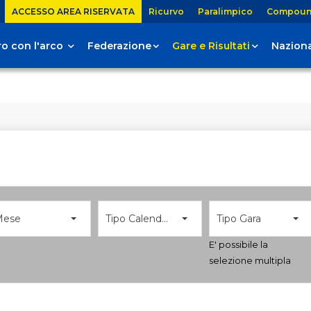
ACCESSO AREA RISERVATA
Ricurvo
Paralimpico
Compou
tiro con l'arco
Federazione
Gare e Risultati
Naziona
Mese
Tipo Calendario
Tipo Gara
E' possibile la
selezione multipla