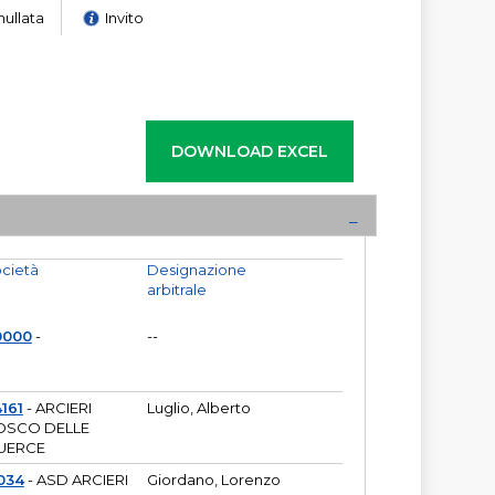
nullata
Invito
cietà
Designazione
arbitrale
0000
-
--
161
- ARCIERI
Luglio, Alberto
OSCO DELLE
UERCE
034
- ASD ARCIERI
Giordano, Lorenzo