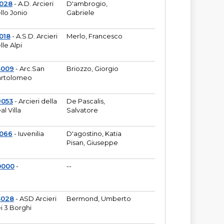
6028
- A.D. Arcieri
D'ambrogio,
llo Jonio
Gabriele
018
- A.S.D. Arcieri
Merlo, Francesco
lle Alpi
3009
- Arc.San
Briozzo, Giorgio
rtolomeo
9053
- Arcieri della
De Pascalis,
al Villa
Salvatore
1066
- Iuvenilia
D'agostino, Katia
Pisan, Giuseppe
0000
-
--
3028
- ASD Arcieri
Bermond, Umberto
i 3 Borghi