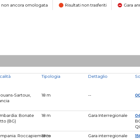
ara non ancora omologata
Risultati non trasferiti
Gara an
calità
Tipologia
Dettaglio
So
Mouans-Sartoux,
18 m
--
0
ancia
mbardia: Bonate
18 m
Gara Interregionale
04
tto (BG)
B
Q
mpania: Roccapiemonte
18 m
Gara interregionale
15