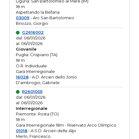
Liguria: San Bartolomeo al Mare (IM)
18 m
Aspettando la Befana
03009
- Arc.San Bartolomeo
Briozzo, Giorgio
G2616002
dal: 06/01/2026
al: 06/01/2026
Giovanile
Puglia: Crispiano (TA)
18 m
O.R. Individuale
Gara Interregionale
16028
- A.D. Arcieri dello Jonio
D'ambrogio, Gabriele
R2601005
dal: 06/01/2026
al: 06/01/2026
Interregionale
Piemonte: Rosta (TO)
18 m
Gara Interregionale 18m - Riservato Arco Olimpico
01018
- A.S.D. Arcieri delle Alpi
Merlo, Francesco