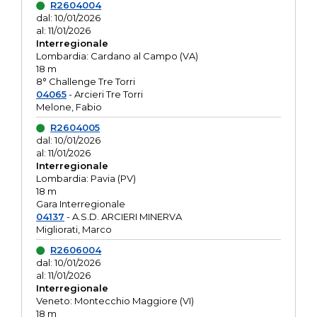
R2604004
dal: 10/01/2026
al: 11/01/2026
Interregionale
Lombardia: Cardano al Campo (VA)
18 m
8° Challenge Tre Torri
04065
- Arcieri Tre Torri
Melone, Fabio
R2604005
dal: 10/01/2026
al: 11/01/2026
Interregionale
Lombardia: Pavia (PV)
18 m
Gara Interregionale
04137
- A.S.D. ARCIERI MINERVA
Migliorati, Marco
R2606004
dal: 10/01/2026
al: 11/01/2026
Interregionale
Veneto: Montecchio Maggiore (VI)
18 m