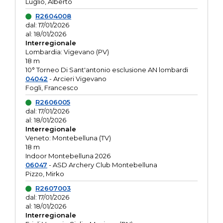
Luglio, Alberto
R2604008
dal: 17/01/2026
al: 18/01/2026
Interregionale
Lombardia: Vigevano (PV)
18 m
10° Torneo Di Sant'antonio esclusione AN lombardi
04042
- Arcieri Vigevano
Fogli, Francesco
R2606005
dal: 17/01/2026
al: 18/01/2026
Interregionale
Veneto: Montebelluna (TV)
18 m
Indoor Montebelluna 2026
06047
- ASD Archery Club Montebelluna
Pizzo, Mirko
R2607003
dal: 17/01/2026
al: 18/01/2026
Interregionale