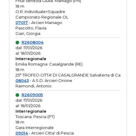
Friuli Venezia Giulia: Maniago (PN)
18 m
O.R. Individuale+Squadre
Campionato Regionale OL
07017
- Arcieri Maniago
Pascotto, Flavia
Cian, Giorgia
R2608004
dal: 17/01/2026
al: 18/01/2026
Interregionale
Emilia Romagna: Casalgrande (RE)
18 m
25° TROFEO CITTA' DI CASALGRANDE Salvaterra di Ca
08043
- A.S.D. Arcieri Orione
Raimondi, Antonio
R2609005
dal: 17/01/2026
al: 18/01/2026
Interregionale
Toscana: Pescia (PT)
18 m
Gara Interregionale
09014
- Arcieri Citta' di Pescia