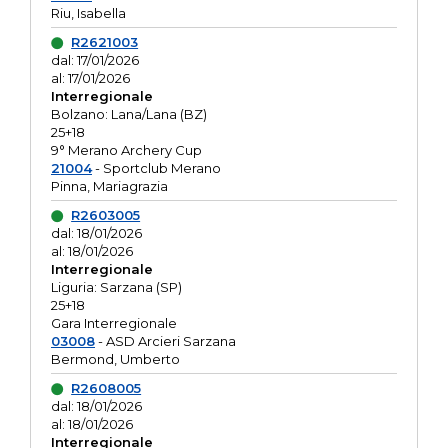
Riu, Isabella
R2621003
dal: 17/01/2026
al: 17/01/2026
Interregionale
Bolzano: Lana/Lana (BZ)
25+18
9° Merano Archery Cup
21004
- Sportclub Merano
Pinna, Mariagrazia
R2603005
dal: 18/01/2026
al: 18/01/2026
Interregionale
Liguria: Sarzana (SP)
25+18
Gara Interregionale
03008
- ASD Arcieri Sarzana
Bermond, Umberto
R2608005
dal: 18/01/2026
al: 18/01/2026
Interregionale