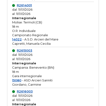
R2614001
dal: 11/01/2026
al: 11/01/2026
Interregionale
Molise: Termoli (CB)
18 m
O.R. Individuale
Campionato Regionale
14022
- A.S.D. Arcieri del Mare
Capretti, Manuela Cecilia
R2615003
dal: 11/01/2026
al: 11/01/2026
Interregionale
Campania: Benevento (BN)
18 m
Gara interregionale
15080
- ASD Arcieri Sanniti
Giordano, Carmine
R2616003
dal: 11/01/2026
al: 11/01/2026
Interregionale