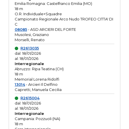
Emilia Romagna: Castelfranco Emilia (MO)
18 m
O.R. Individuale+Squadre
Campionato Regionale Arco Nudo TROFEO CITTA' DI
C
08085
- ASD ARCIERI DEL FORTE
Musolesi, Graziano
Morselli, Renato
R2613035
dal: 18/01/2026
al: 18/01/2026
Interregionale
Abruzzo: Ripa Teatina (CH)
18 m
Memorial Lorena Ridolfi
13014
- Arcieri Il Delfino
Capretti, Manuela Cecilia
R2615004
dal: 18/01/2026
al: 18/01/2026
Interregionale
Campania: Pozzuoli (NA)
18 m