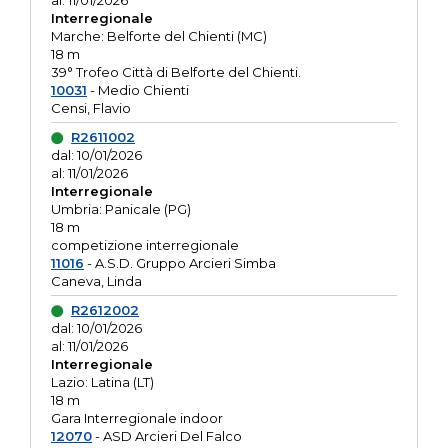
al: 11/01/2026
Interregionale
Marche: Belforte del Chienti (MC)
18 m
39° Trofeo Città di Belforte del Chienti.
10031
- Medio Chienti
Censi, Flavio
R2611002
dal: 10/01/2026
al: 11/01/2026
Interregionale
Umbria: Panicale (PG)
18 m
competizione interregionale
11016
- A.S.D. Gruppo Arcieri Simba
Caneva, Linda
R2612002
dal: 10/01/2026
al: 11/01/2026
Interregionale
Lazio: Latina (LT)
18 m
Gara Interregionale indoor
12070
- ASD Arcieri Del Falco