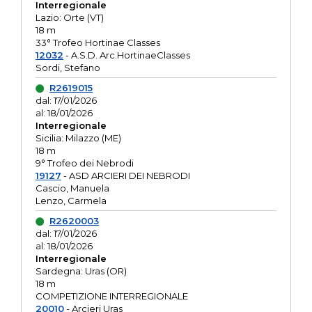
Interregionale
Lazio: Orte (VT)
18 m
33° Trofeo Hortinae Classes
12032
- A.S.D. Arc.HortinaeClasses
Sordi, Stefano
R2619015
dal: 17/01/2026
al: 18/01/2026
Interregionale
Sicilia: Milazzo (ME)
18 m
9° Trofeo dei Nebrodi
19127
- ASD ARCIERI DEI NEBRODI
Cascio, Manuela
Lenzo, Carmela
R2620003
dal: 17/01/2026
al: 18/01/2026
Interregionale
Sardegna: Uras (OR)
18 m
COMPETIZIONE INTERREGIONALE
20010
- Arcieri Uras