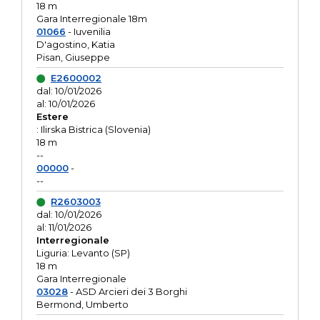
18 m
Gara Interregionale 18m
01066
- Iuvenilia
D'agostino, Katia
Pisan, Giuseppe
E2600002
dal: 10/01/2026
al: 10/01/2026
Estere
: Ilirska Bistrica (Slovenia)
18 m
--
00000
-
--
R2603003
dal: 10/01/2026
al: 11/01/2026
Interregionale
Liguria: Levanto (SP)
18 m
Gara Interregionale
03028
- ASD Arcieri dei 3 Borghi
Bermond, Umberto