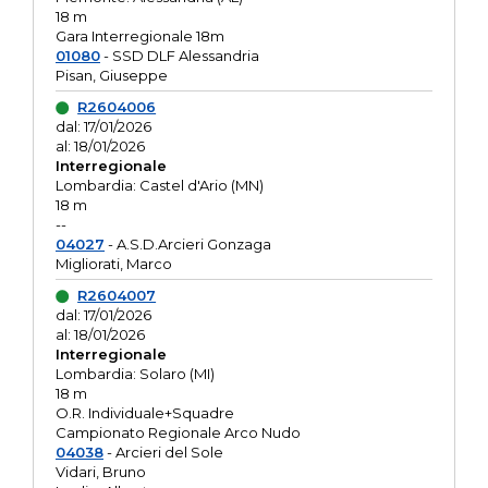
18 m
Gara Interregionale 18m
01080
- SSD DLF Alessandria
Pisan, Giuseppe
R2604006
dal: 17/01/2026
al: 18/01/2026
Interregionale
Lombardia: Castel d'Ario (MN)
18 m
--
04027
- A.S.D.Arcieri Gonzaga
Migliorati, Marco
R2604007
dal: 17/01/2026
al: 18/01/2026
Interregionale
Lombardia: Solaro (MI)
18 m
O.R. Individuale+Squadre
Campionato Regionale Arco Nudo
04038
- Arcieri del Sole
Vidari, Bruno