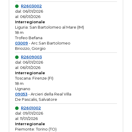
R2603002
dal: 06/01/2026
al: 06/01/2026
Interregionale
Liguria: San Bartolomeo al Mare (IM)
18 m
Trofeo Befana
03009
- Arc.San Bartolomeo
Briozzo, Giorgio
R2609003
dal: 06/01/2026
al: 06/01/2026
Interregionale
Toscana: Firenze (FI)
18 m
Ugnano
09053
- Arcieri della Real Villa
De Pascalis, Salvatore
R2601002
dal: 09/01/2026
al: 11/01/2026
Interregionale
Piemonte: Torino (TO)