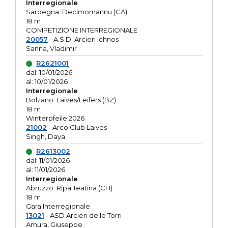
Interregionale
Sardegna: Decimomannu (CA)
18 m
COMPETIZIONE INTERREGIONALE
20057
- A.S.D. Arcieri Ichnos
Sanna, Vladimir
R2621001
dal: 10/01/2026
al: 10/01/2026
Interregionale
Bolzano: Laives/Leifers (BZ)
18 m
Winterpfeile 2026
21002
- Arco Club Laives
Singh, Daya
R2613002
dal: 11/01/2026
al: 11/01/2026
Interregionale
Abruzzo: Ripa Teatina (CH)
18 m
Gara Interregionale
13021
- ASD Arcieri delle Torri
Amura, Giuseppe