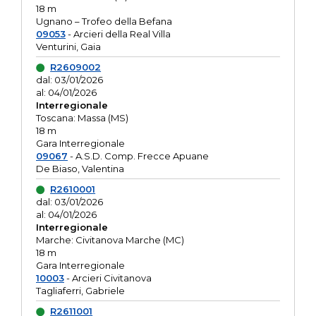
18 m
Ugnano – Trofeo della Befana
09053
- Arcieri della Real Villa
Venturini, Gaia
R2609002
dal: 03/01/2026
al: 04/01/2026
Interregionale
Toscana: Massa (MS)
18 m
Gara Interregionale
09067
- A.S.D. Comp. Frecce Apuane
De Biaso, Valentina
R2610001
dal: 03/01/2026
al: 04/01/2026
Interregionale
Marche: Civitanova Marche (MC)
18 m
Gara Interregionale
10003
- Arcieri Civitanova
Tagliaferri, Gabriele
R2611001