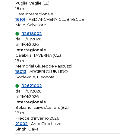
Puglia: Veglie (LE)
18 m
Gara Interregionale
16101
- ASD ARCHERY CLUB VEGLIE
Mele, Salvatore
R2618002
dal: 11/01/2026
al: 11/01/2026
Interregionale
Calabria: TAVERNA (CZ)
18 m
Memorial Giuseppe Pascuzzi
18013
- ARCIERI CLUB LIDO
Socievole, Eleonora
R2621002
dal: 11/01/2026
al: 11/01/2026
Interregionale
Bolzano: Laives/Leifers (BZ)
18 m
Frecce d’inverno 2026
21002
- Arco Club Laives
Singh, Daya