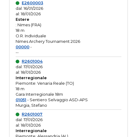
E2600003
dal: 16/01/2026
al: 18/01/2026
Estere
: Nimes (FRA)
18 m
O.R. Individuale
Nimes Archery Tournament 2026
00000
-
--
R2601004
dal: 17/01/2026
al: 18/01/2026
Interregionale
Piemonte: Venaria Reale (TO)
18 m
Gara Interregionale 18m
01051
- Sentiero Selvaggio ASD-APS
Murgia, Stefano
R2601007
dal: 17/01/2026
al: 18/01/2026
Interregionale
Piemonte: Alessandria (AL)