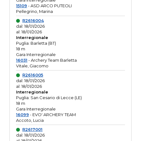
Gara interregionale
15109
- ASD ARCO PUTEOLI
Pellegrino, Marina
R2616004
dal: 18/01/2026
al: 18/01/2026
Interregionale
Puglia: Barletta (BT)
18 m
Gara Interregionale
16031
- Archery Team Barletta
Vitale, Giacomo
R2616005
dal: 18/01/2026
al: 18/01/2026
Interregionale
Puglia: San Cesario di Lecce (LE)
18 m
Gara Interregionale
16099
- EVO' ARCHERY TEAM
Accoto, Lucia
R2617001
dal: 18/01/2026
al: 18/01/2026