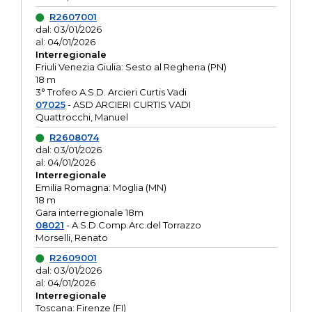
R2607001
dal: 03/01/2026
al: 04/01/2026
Interregionale
Friuli Venezia Giulia: Sesto al Reghena (PN)
18 m
3° Trofeo A.S.D. Arcieri Curtis Vadi
07025
- ASD ARCIERI CURTIS VADI
Quattrocchi, Manuel
R2608074
dal: 03/01/2026
al: 04/01/2026
Interregionale
Emilia Romagna: Moglia (MN)
18 m
Gara interregionale 18m
08021
- A.S.D.Comp.Arc.del Torrazzo
Morselli, Renato
R2609001
dal: 03/01/2026
al: 04/01/2026
Interregionale
Toscana: Firenze (FI)