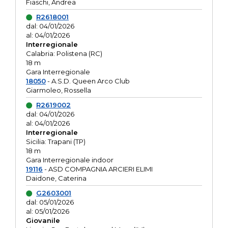
Fiaschi, Andrea
R2618001
dal: 04/01/2026
al: 04/01/2026
Interregionale
Calabria: Polistena (RC)
18 m
Gara Interregionale
18050
- A.S.D. Queen Arco Club
Giarmoleo, Rossella
R2619002
dal: 04/01/2026
al: 04/01/2026
Interregionale
Sicilia: Trapani (TP)
18 m
Gara Interregionale indoor
19116
- ASD COMPAGNIA ARCIERI ELIMI
Daidone, Caterina
G2603001
dal: 05/01/2026
al: 05/01/2026
Giovanile