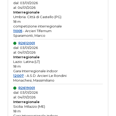
dal: 03/01/2026
al: 04/01/2026
Interregionale
Umbria: Città di Castello (PG)
18 m
competizione interregionale
11005
- Arcieri Tifernum
Sparamonti, Marco
R2612001
dal: 03/01/2026
al: 04/01/2026
Interregionale
Lazio: Latina (LT)
18 m
Gara Interregionale indoor
12007
- A.S.D. Arcieri Le Rondini
Monachesi, Massimiliano
R2619001
dal: 03/01/2026
al: 04/01/2026
Interregionale
Sicilia: Milazzo (ME)
18 m
Gara Interregionale indoor