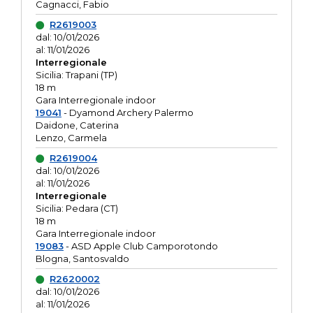
Cagnacci, Fabio
R2619003
dal: 10/01/2026
al: 11/01/2026
Interregionale
Sicilia: Trapani (TP)
18 m
Gara Interregionale indoor
19041
- Dyamond Archery Palermo
Daidone, Caterina
Lenzo, Carmela
R2619004
dal: 10/01/2026
al: 11/01/2026
Interregionale
Sicilia: Pedara (CT)
18 m
Gara Interregionale indoor
19083
- ASD Apple Club Camporotondo
Blogna, Santosvaldo
R2620002
dal: 10/01/2026
al: 11/01/2026