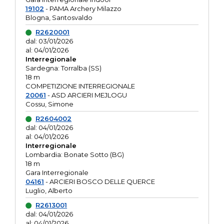
19102
- PAMA Archery Milazzo
Blogna, Santosvaldo
R2620001
dal: 03/01/2026
al: 04/01/2026
Interregionale
Sardegna: Torralba (SS)
18 m
COMPETIZIONE INTERREGIONALE
20061
- ASD ARCIERI MEJLOGU
Cossu, Simone
R2604002
dal: 04/01/2026
al: 04/01/2026
Interregionale
Lombardia: Bonate Sotto (BG)
18 m
Gara Interregionale
04161
- ARCIERI BOSCO DELLE QUERCE
Luglio, Alberto
R2613001
dal: 04/01/2026
al: 04/01/2026