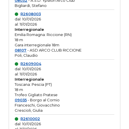
08032
- A.S.D. Ypsilon Arco Club
Bigliardi, Stefano
R2608003
dal: 10/01/2026
al: 11/01/2026
Interregionale
Emilia Romagna: Riccione (RN)
18 m
Gara interregionale 18m
08107
- ASD ARCO CLUB RICCIONE
Poli, Claudio
R2609004
dal: 10/01/2026
al: 11/01/2026
Interregionale
Toscana: Pescia (PT)
18 m
Trofeo Gigliato Pratese
09035
- Borgo al Cornio
Franceschi, Giovacchino
Crescioli, Giulia
R2610002
dal: 10/01/2026