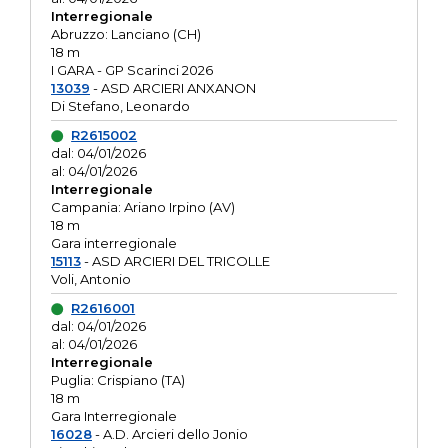
Interregionale
Abruzzo: Lanciano (CH)
18 m
I GARA - GP Scarinci 2026
13039
- ASD ARCIERI ANXANON
Di Stefano, Leonardo
R2615002
dal: 04/01/2026
al: 04/01/2026
Interregionale
Campania: Ariano Irpino (AV)
18 m
Gara interregionale
15113
- ASD ARCIERI DEL TRICOLLE
Voli, Antonio
R2616001
dal: 04/01/2026
al: 04/01/2026
Interregionale
Puglia: Crispiano (TA)
18 m
Gara Interregionale
16028
- A.D. Arcieri dello Jonio