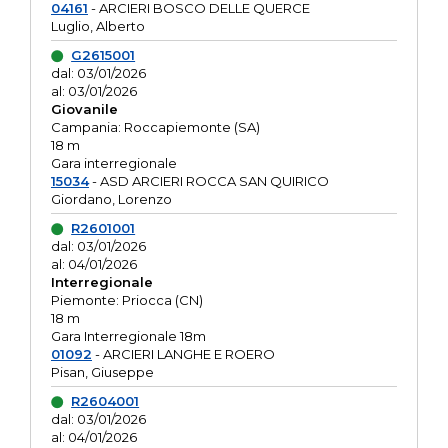
04161
- ARCIERI BOSCO DELLE QUERCE
Luglio, Alberto
G2615001
dal: 03/01/2026
al: 03/01/2026
Giovanile
Campania: Roccapiemonte (SA)
18 m
Gara interregionale
15034
- ASD ARCIERI ROCCA SAN QUIRICO
Giordano, Lorenzo
R2601001
dal: 03/01/2026
al: 04/01/2026
Interregionale
Piemonte: Priocca (CN)
18 m
Gara Interregionale 18m
01092
- ARCIERI LANGHE E ROERO
Pisan, Giuseppe
R2604001
dal: 03/01/2026
al: 04/01/2026