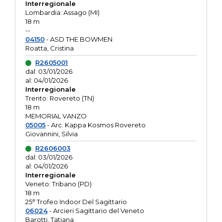
Interregionale
Lombardia: Assago (MI)
18 m
--
04150
- ASD THE BOWMEN
Roatta, Cristina
R2605001
dal: 03/01/2026
al: 04/01/2026
Interregionale
Trento: Rovereto (TN)
18 m
MEMORIAL VANZO
05005
- Arc. Kappa Kosmos Rovereto
Giovannini, Silvia
R2606003
dal: 03/01/2026
al: 04/01/2026
Interregionale
Veneto: Tribano (PD)
18 m
25° Trofeo Indoor Del Sagittario
06024
- Arcieri Sagittario del Veneto
Barotti, Tatiana