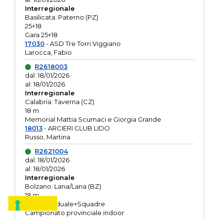
Interregionale
Basilicata: Paterno (PZ)
25+18
Gara 25+18
17030
- ASD Tre Torri Viggiano
Larocca, Fabio
R2618003
dal: 18/01/2026
al: 18/01/2026
Interregionale
Calabria: Taverna (CZ)
18 m
Memorial Mattia Scumaci e Giorgia Grande
18013
- ARCIERI CLUB LIDO
Russo, Martina
R2621004
dal: 18/01/2026
al: 18/01/2026
Interregionale
Bolzano: Lana/Lana (BZ)
18 m
O.R. Individuale+Squadre
Campionato provinciale indoor