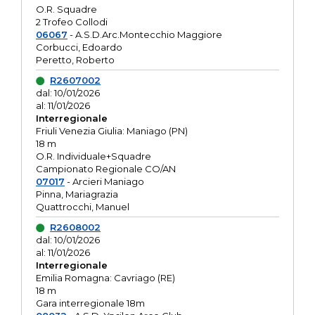
O.R. Squadre
2 Trofeo Collodi
06067
- A.S.D.Arc.Montecchio Maggiore
Corbucci, Edoardo
Peretto, Roberto
R2607002
dal: 10/01/2026
al: 11/01/2026
Interregionale
Friuli Venezia Giulia: Maniago (PN)
18 m
O.R. Individuale+Squadre
Campionato Regionale CO/AN
07017
- Arcieri Maniago
Pinna, Mariagrazia
Quattrocchi, Manuel
R2608002
dal: 10/01/2026
al: 11/01/2026
Interregionale
Emilia Romagna: Cavriago (RE)
18 m
Gara interregionale 18m