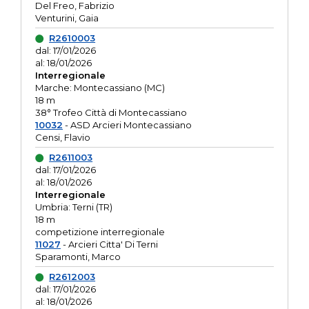
Del Freo, Fabrizio
Venturini, Gaia
R2610003
dal: 17/01/2026
al: 18/01/2026
Interregionale
Marche: Montecassiano (MC)
18 m
38° Trofeo Città di Montecassiano
10032
- ASD Arcieri Montecassiano
Censi, Flavio
R2611003
dal: 17/01/2026
al: 18/01/2026
Interregionale
Umbria: Terni (TR)
18 m
competizione interregionale
11027
- Arcieri Citta' Di Terni
Sparamonti, Marco
R2612003
dal: 17/01/2026
al: 18/01/2026