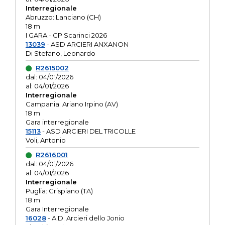
Interregionale
Abruzzo: Lanciano (CH)
18 m
I GARA - GP Scarinci 2026
13039
- ASD ARCIERI ANXANON
Di Stefano, Leonardo
R2615002
dal: 04/01/2026
al: 04/01/2026
Interregionale
Campania: Ariano Irpino (AV)
18 m
Gara interregionale
15113
- ASD ARCIERI DEL TRICOLLE
Voli, Antonio
R2616001
dal: 04/01/2026
al: 04/01/2026
Interregionale
Puglia: Crispiano (TA)
18 m
Gara Interregionale
16028
- A.D. Arcieri dello Jonio