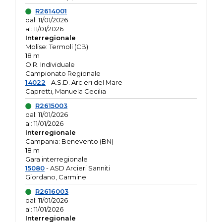
R2614001
dal: 11/01/2026
al: 11/01/2026
Interregionale
Molise: Termoli (CB)
18 m
O.R. Individuale
Campionato Regionale
14022
- A.S.D. Arcieri del Mare
Capretti, Manuela Cecilia
R2615003
dal: 11/01/2026
al: 11/01/2026
Interregionale
Campania: Benevento (BN)
18 m
Gara interregionale
15080
- ASD Arcieri Sanniti
Giordano, Carmine
R2616003
dal: 11/01/2026
al: 11/01/2026
Interregionale