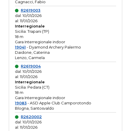
Cagnacci, Fabio
R2619003
dal: 10/01/2026
al: 11/01/2026
Interregionale
Sicilia: Trapani (TP)
18 m
Gara Interregionale indoor
19041
- Dyamond Archery Palermo
Daidone, Caterina
Lenzo, Carmela
R2619004
dal: 10/01/2026
al: 11/01/2026
Interregionale
Sicilia: Pedara (CT)
18 m
Gara Interregionale indoor
19083
- ASD Apple Club Camporotondo
Blogna, Santosvaldo
R2620002
dal: 10/01/2026
al: 11/01/2026