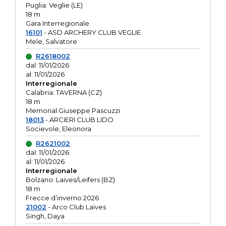
Puglia: Veglie (LE)
18 m
Gara Interregionale
16101
- ASD ARCHERY CLUB VEGLIE
Mele, Salvatore
R2618002
dal: 11/01/2026
al: 11/01/2026
Interregionale
Calabria: TAVERNA (CZ)
18 m
Memorial Giuseppe Pascuzzi
18013
- ARCIERI CLUB LIDO
Socievole, Eleonora
R2621002
dal: 11/01/2026
al: 11/01/2026
Interregionale
Bolzano: Laives/Leifers (BZ)
18 m
Frecce d’inverno 2026
21002
- Arco Club Laives
Singh, Daya