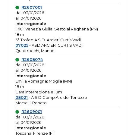
R2607001
dal: 03/01/2026
al: 04/01/2026
Interregionale
Friuli Venezia Giulia: Sesto al Reghena (PN)
18 m
3° Trofeo A.S.D. Arcieri Curtis Vadi
07025
- ASD ARCIERI CURTIS VADI
Quattrocchi, Manuel
R2608074
dal: 03/01/2026
al: 04/01/2026
Interregionale
Emilia Romagna: Moglia (MN)
18 m
Gara interregionale 18m
08021
- A.S.D.Comp.Arc.del Torrazzo
Morselli, Renato
R2609001
dal: 03/01/2026
al: 04/01/2026
Interregionale
Toscana: Firenze (FI)