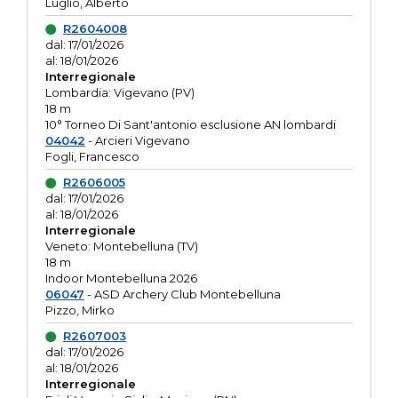
Luglio, Alberto
R2604008
dal: 17/01/2026
al: 18/01/2026
Interregionale
Lombardia: Vigevano (PV)
18 m
10° Torneo Di Sant'antonio esclusione AN lombardi
04042
- Arcieri Vigevano
Fogli, Francesco
R2606005
dal: 17/01/2026
al: 18/01/2026
Interregionale
Veneto: Montebelluna (TV)
18 m
Indoor Montebelluna 2026
06047
- ASD Archery Club Montebelluna
Pizzo, Mirko
R2607003
dal: 17/01/2026
al: 18/01/2026
Interregionale