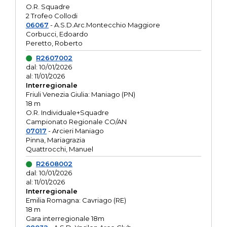
O.R. Squadre
2 Trofeo Collodi
06067
- A.S.D.Arc.Montecchio Maggiore
Corbucci, Edoardo
Peretto, Roberto
R2607002
dal: 10/01/2026
al: 11/01/2026
Interregionale
Friuli Venezia Giulia: Maniago (PN)
18 m
O.R. Individuale+Squadre
Campionato Regionale CO/AN
07017
- Arcieri Maniago
Pinna, Mariagrazia
Quattrocchi, Manuel
R2608002
dal: 10/01/2026
al: 11/01/2026
Interregionale
Emilia Romagna: Cavriago (RE)
18 m
Gara interregionale 18m