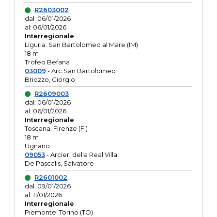
R2603002
dal: 06/01/2026
al: 06/01/2026
Interregionale
Liguria: San Bartolomeo al Mare (IM)
18 m
Trofeo Befana
03009
- Arc.San Bartolomeo
Briozzo, Giorgio
R2609003
dal: 06/01/2026
al: 06/01/2026
Interregionale
Toscana: Firenze (FI)
18 m
Ugnano
09053
- Arcieri della Real Villa
De Pascalis, Salvatore
R2601002
dal: 09/01/2026
al: 11/01/2026
Interregionale
Piemonte: Torino (TO)