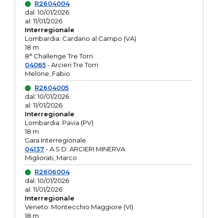
R2604004
dal: 10/01/2026
al: 11/01/2026
Interregionale
Lombardia: Cardano al Campo (VA)
18 m
8° Challenge Tre Torri
04065
- Arcieri Tre Torri
Melone, Fabio
R2604005
dal: 10/01/2026
al: 11/01/2026
Interregionale
Lombardia: Pavia (PV)
18 m
Gara Interregionale
04137
- A.S.D. ARCIERI MINERVA
Migliorati, Marco
R2606004
dal: 10/01/2026
al: 11/01/2026
Interregionale
Veneto: Montecchio Maggiore (VI)
18 m