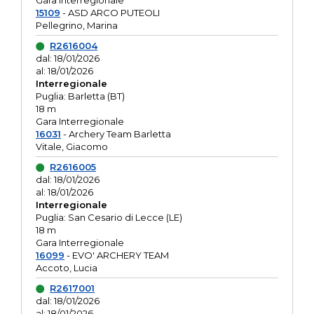
Gara interregionale
15109
- ASD ARCO PUTEOLI
Pellegrino, Marina
R2616004
dal: 18/01/2026
al: 18/01/2026
Interregionale
Puglia: Barletta (BT)
18 m
Gara Interregionale
16031
- Archery Team Barletta
Vitale, Giacomo
R2616005
dal: 18/01/2026
al: 18/01/2026
Interregionale
Puglia: San Cesario di Lecce (LE)
18 m
Gara Interregionale
16099
- EVO' ARCHERY TEAM
Accoto, Lucia
R2617001
dal: 18/01/2026
al: 18/01/2026