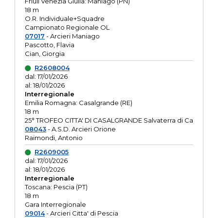
Friuli Venezia Giulia: Maniago (PN)
18 m
O.R. Individuale+Squadre
Campionato Regionale OL
07017
- Arcieri Maniago
Pascotto, Flavia
Cian, Giorgia
R2608004
dal: 17/01/2026
al: 18/01/2026
Interregionale
Emilia Romagna: Casalgrande (RE)
18 m
25° TROFEO CITTA' DI CASALGRANDE Salvaterra di Ca
08043
- A.S.D. Arcieri Orione
Raimondi, Antonio
R2609005
dal: 17/01/2026
al: 18/01/2026
Interregionale
Toscana: Pescia (PT)
18 m
Gara Interregionale
09014
- Arcieri Citta' di Pescia