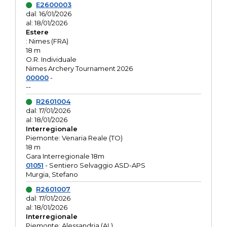
E2600003
dal: 16/01/2026
al: 18/01/2026
Estere
: Nimes (FRA)
18 m
O.R. Individuale
Nimes Archery Tournament 2026
00000
-
--
R2601004
dal: 17/01/2026
al: 18/01/2026
Interregionale
Piemonte: Venaria Reale (TO)
18 m
Gara Interregionale 18m
01051
- Sentiero Selvaggio ASD-APS
Murgia, Stefano
R2601007
dal: 17/01/2026
al: 18/01/2026
Interregionale
Piemonte: Alessandria (AL)