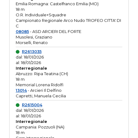
Emilia Romagna: Castelfranco Emilia (MO)
18 m
O.R. Individuale+Squadre
Campionato Regionale Arco Nudo TROFEO CITTA' DI
C
08085
- ASD ARCIERI DEL FORTE
Musolesi, Graziano
Morselli, Renato
R2613035
dal: 18/01/2026
al: 18/01/2026
Interregionale
Abruzzo: Ripa Teatina (CH)
18 m
Memorial Lorena Ridolfi
13014
- Arcieri Il Delfino
Capretti, Manuela Cecilia
R2615004
dal: 18/01/2026
al: 18/01/2026
Interregionale
Campania: Pozzuoli (NA)
18 m