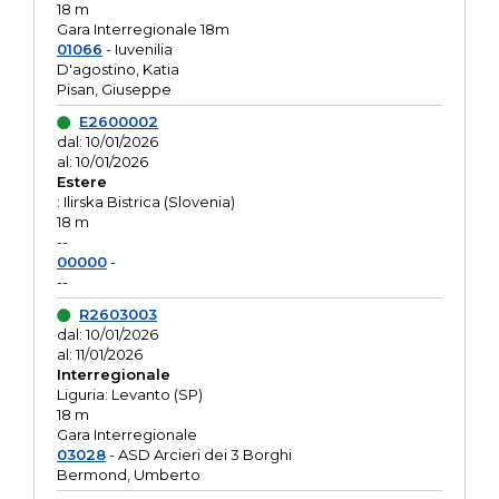
18 m
Gara Interregionale 18m
01066
- Iuvenilia
D'agostino, Katia
Pisan, Giuseppe
E2600002
dal: 10/01/2026
al: 10/01/2026
Estere
: Ilirska Bistrica (Slovenia)
18 m
--
00000
-
--
R2603003
dal: 10/01/2026
al: 11/01/2026
Interregionale
Liguria: Levanto (SP)
18 m
Gara Interregionale
03028
- ASD Arcieri dei 3 Borghi
Bermond, Umberto