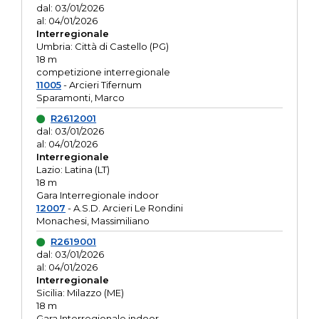
dal: 03/01/2026
al: 04/01/2026
Interregionale
Umbria: Città di Castello (PG)
18 m
competizione interregionale
11005
- Arcieri Tifernum
Sparamonti, Marco
R2612001
dal: 03/01/2026
al: 04/01/2026
Interregionale
Lazio: Latina (LT)
18 m
Gara Interregionale indoor
12007
- A.S.D. Arcieri Le Rondini
Monachesi, Massimiliano
R2619001
dal: 03/01/2026
al: 04/01/2026
Interregionale
Sicilia: Milazzo (ME)
18 m
Gara Interregionale indoor