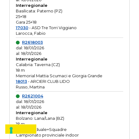
Interregionale
Basilicata: Paterno (PZ)
25+18
Gara 25+18
17030
- ASD Tre Torri Viggiano
Larocca, Fabio
R2618003
dal: 18/01/2026
al: 18/01/2026
Interregionale
Calabria: Taverna (CZ)
18 m
Memorial Mattia Scumaci e Giorgia Grande
18013
- ARCIERI CLUB LIDO
Russo, Martina
R2621004
dal: 18/01/2026
al: 18/01/2026
Interregionale
Bolzano: Lana/Lana (BZ)
18 m
O.R. Individuale+Squadre
Campionato provinciale indoor