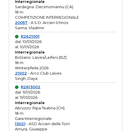
Interregionale
Sardegna: Decimomannu (CA)
18 m
COMPETIZIONE INTERREGIONALE
20057
- A.S.D. Arcieri Ichnos
Sanna, Vladimir
R2621001
dal: 10/01/2026
al: 10/01/2026
Interregionale
Bolzano: Laives/Leifers (BZ)
18 m
Winterpfeile 2026
21002
- Arco Club Laives
Singh, Daya
R2613002
dal: 11/01/2026
al: 11/01/2026
Interregionale
Abruzzo: Ripa Teatina (CH)
18 m
Gara Interregionale
13021
- ASD Arcieri delle Torri
Amura, Giuseppe