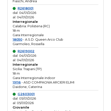
Fiaschi, Andrea
R2618001
dal: 04/01/2026
al: 04/01/2026
Interregionale
Calabria: Polistena (RC)
18 m
Gara Interregionale
18050
- A.S.D. Queen Arco Club
Giarmoleo, Rossella
R2619002
dal: 04/01/2026
al: 04/01/2026
Interregionale
Sicilia: Trapani (TP)
18 m
Gara Interregionale indoor
19116
- ASD COMPAGNIA ARCIERI ELIMI
Daidone, Caterina
G2603001
dal: 05/01/2026
al: 05/01/2026
Giovanile