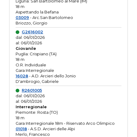
Liguria: San Bartolomeo al Mare (IM)
18 m
Aspettando la Befana
03009
- Arc.San Bartolomeo
Briozzo, Giorgio
G2616002
dal: 06/01/2026
al: 06/01/2026
Giovanile
Puglia: Crispiano (TA)
18 m
O.R. Individuale
Gara Interregionale
16028
- A.D. Arcieri dello Jonio
D'ambrogio, Gabriele
R2601005
dal: 06/01/2026
al: 06/01/2026
Interregionale
Piemonte: Rosta (TO)
18 m
Gara Interregionale 18m - Riservato Arco Olimpico
01018
- A.S.D. Arcieri delle Alpi
Merlo, Francesco