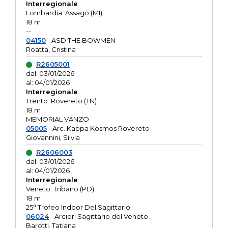
Interregionale
Lombardia: Assago (MI)
18 m
--
04150
- ASD THE BOWMEN
Roatta, Cristina
R2605001
dal: 03/01/2026
al: 04/01/2026
Interregionale
Trento: Rovereto (TN)
18 m
MEMORIAL VANZO
05005
- Arc. Kappa Kosmos Rovereto
Giovannini, Silvia
R2606003
dal: 03/01/2026
al: 04/01/2026
Interregionale
Veneto: Tribano (PD)
18 m
25° Trofeo Indoor Del Sagittario
06024
- Arcieri Sagittario del Veneto
Barotti, Tatiana