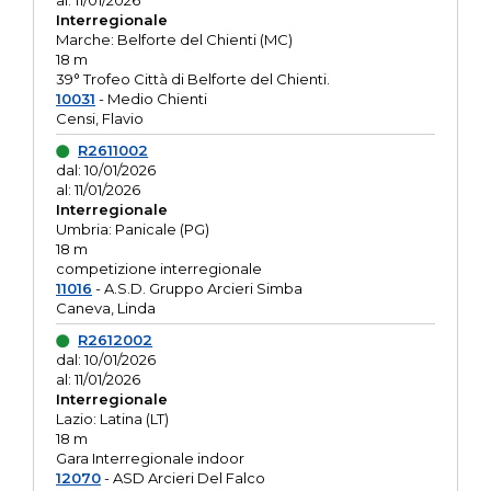
al: 11/01/2026
Interregionale
Marche: Belforte del Chienti (MC)
18 m
39° Trofeo Città di Belforte del Chienti.
10031
- Medio Chienti
Censi, Flavio
R2611002
dal: 10/01/2026
al: 11/01/2026
Interregionale
Umbria: Panicale (PG)
18 m
competizione interregionale
11016
- A.S.D. Gruppo Arcieri Simba
Caneva, Linda
R2612002
dal: 10/01/2026
al: 11/01/2026
Interregionale
Lazio: Latina (LT)
18 m
Gara Interregionale indoor
12070
- ASD Arcieri Del Falco