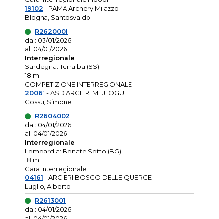
19102
- PAMA Archery Milazzo
Blogna, Santosvaldo
R2620001
dal: 03/01/2026
al: 04/01/2026
Interregionale
Sardegna: Torralba (SS)
18 m
COMPETIZIONE INTERREGIONALE
20061
- ASD ARCIERI MEJLOGU
Cossu, Simone
R2604002
dal: 04/01/2026
al: 04/01/2026
Interregionale
Lombardia: Bonate Sotto (BG)
18 m
Gara Interregionale
04161
- ARCIERI BOSCO DELLE QUERCE
Luglio, Alberto
R2613001
dal: 04/01/2026
al: 04/01/2026