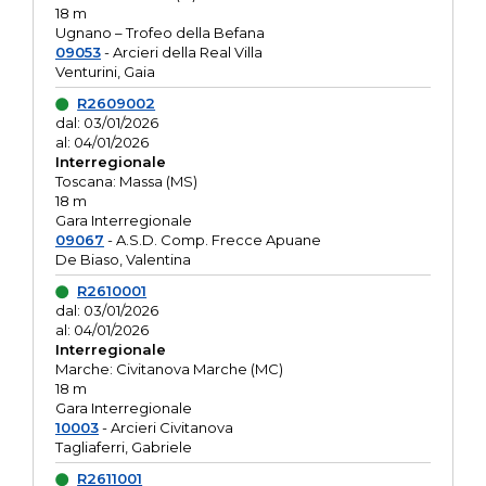
18 m
Ugnano – Trofeo della Befana
09053
- Arcieri della Real Villa
Venturini, Gaia
R2609002
dal: 03/01/2026
al: 04/01/2026
Interregionale
Toscana: Massa (MS)
18 m
Gara Interregionale
09067
- A.S.D. Comp. Frecce Apuane
De Biaso, Valentina
R2610001
dal: 03/01/2026
al: 04/01/2026
Interregionale
Marche: Civitanova Marche (MC)
18 m
Gara Interregionale
10003
- Arcieri Civitanova
Tagliaferri, Gabriele
R2611001