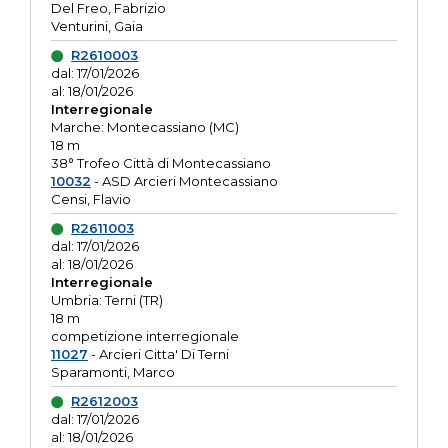
Del Freo, Fabrizio
Venturini, Gaia
R2610003
dal: 17/01/2026
al: 18/01/2026
Interregionale
Marche: Montecassiano (MC)
18 m
38° Trofeo Città di Montecassiano
10032
- ASD Arcieri Montecassiano
Censi, Flavio
R2611003
dal: 17/01/2026
al: 18/01/2026
Interregionale
Umbria: Terni (TR)
18 m
competizione interregionale
11027
- Arcieri Citta' Di Terni
Sparamonti, Marco
R2612003
dal: 17/01/2026
al: 18/01/2026