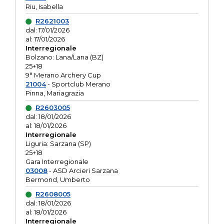
Riu, Isabella
R2621003
dal: 17/01/2026
al: 17/01/2026
Interregionale
Bolzano: Lana/Lana (BZ)
25+18
9° Merano Archery Cup
21004
- Sportclub Merano
Pinna, Mariagrazia
R2603005
dal: 18/01/2026
al: 18/01/2026
Interregionale
Liguria: Sarzana (SP)
25+18
Gara Interregionale
03008
- ASD Arcieri Sarzana
Bermond, Umberto
R2608005
dal: 18/01/2026
al: 18/01/2026
Interregionale