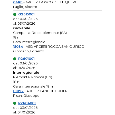
04161
- ARCIERI BOSCO DELLE QUERCE
Luglio, Alberto
G2615001
dal: 03/01/2026
al: 03/01/2026
Giovanile
Campania: Roccapiemonte (SA)
18 m
Gara interregionale
15034
- ASD ARCIERI ROCCA SAN QUIRICO
Giordano, Lorenzo
R2601001
dal: 03/01/2026
al: 04/01/2026
Interregionale
Piemonte: Priocca (CN)
18 m
Gara Interregionale 18m
01092
- ARCIERI LANGHE E ROERO
Pisan, Giuseppe
R2604001
dal: 03/01/2026
al: 04/01/2026