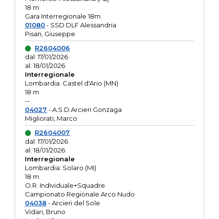
18 m
Gara Interregionale 18m
01080
- SSD DLF Alessandria
Pisan, Giuseppe
R2604006
dal: 17/01/2026
al: 18/01/2026
Interregionale
Lombardia: Castel d'Ario (MN)
18 m
--
04027
- A.S.D.Arcieri Gonzaga
Migliorati, Marco
R2604007
dal: 17/01/2026
al: 18/01/2026
Interregionale
Lombardia: Solaro (MI)
18 m
O.R. Individuale+Squadre
Campionato Regionale Arco Nudo
04038
- Arcieri del Sole
Vidari, Bruno