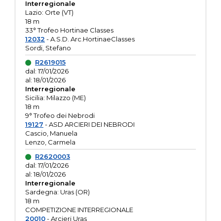
Interregionale
Lazio: Orte (VT)
18 m
33° Trofeo Hortinae Classes
12032
- A.S.D. Arc.HortinaeClasses
Sordi, Stefano
R2619015
dal: 17/01/2026
al: 18/01/2026
Interregionale
Sicilia: Milazzo (ME)
18 m
9° Trofeo dei Nebrodi
19127
- ASD ARCIERI DEI NEBRODI
Cascio, Manuela
Lenzo, Carmela
R2620003
dal: 17/01/2026
al: 18/01/2026
Interregionale
Sardegna: Uras (OR)
18 m
COMPETIZIONE INTERREGIONALE
20010
- Arcieri Uras