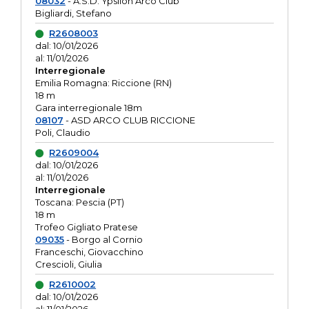
08032
- A.S.D. Ypsilon Arco Club
Bigliardi, Stefano
R2608003
dal: 10/01/2026
al: 11/01/2026
Interregionale
Emilia Romagna: Riccione (RN)
18 m
Gara interregionale 18m
08107
- ASD ARCO CLUB RICCIONE
Poli, Claudio
R2609004
dal: 10/01/2026
al: 11/01/2026
Interregionale
Toscana: Pescia (PT)
18 m
Trofeo Gigliato Pratese
09035
- Borgo al Cornio
Franceschi, Giovacchino
Crescioli, Giulia
R2610002
dal: 10/01/2026