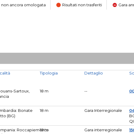
ara non ancora omologata
Risultati non trasferiti
Gara an
calità
Tipologia
Dettaglio
So
Mouans-Sartoux,
18 m
--
0
ancia
mbardia: Bonate
18 m
Gara Interregionale
04
tto (BG)
B
Q
mpania: Roccapiemonte
18 m
Gara interregionale
15