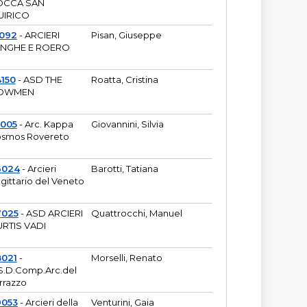
OCCA SAN
UIRICO
1092
- ARCIERI
Pisan, Giuseppe
ANGHE E ROERO
150
- ASD THE
Roatta, Cristina
OWMEN
5005
- Arc. Kappa
Giovannini, Silvia
smos Rovereto
6024
- Arcieri
Barotti, Tatiana
gittario del Veneto
7025
- ASD ARCIERI
Quattrocchi, Manuel
RTIS VADI
8021
-
Morselli, Renato
S.D.Comp.Arc.del
rrazzo
9053
- Arcieri della
Venturini, Gaia