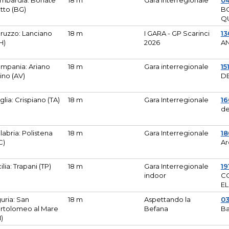
mbardia: Bonate
18 m
Gara Interregionale
04
tto (BG)
B
Q
ruzzo: Lanciano
18 m
I GARA - GP Scarinci
13
H)
2026
A
mpania: Ariano
18 m
Gara interregionale
15
pino (AV)
DE
glia: Crispiano (TA)
18 m
Gara Interregionale
1
de
labria: Polistena
18 m
Gara Interregionale
18
C)
Ar
cilia: Trapani (TP)
18 m
Gara Interregionale
19
indoor
CO
EL
guria: San
18 m
Aspettando la
0
rtolomeo al Mare
Befana
Ba
M)