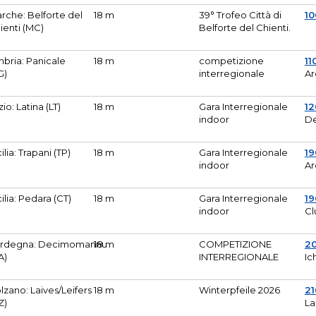
rche: Belforte del
18 m
39° Trofeo Città di
10
ienti (MC)
Belforte del Chienti.
bria: Panicale
18 m
competizione
11
G)
interregionale
Ar
zio: Latina (LT)
18 m
Gara Interregionale
1
indoor
De
cilia: Trapani (TP)
18 m
Gara Interregionale
19
indoor
Ar
cilia: Pedara (CT)
18 m
Gara Interregionale
19
indoor
Cl
rdegna: Decimomannu
18 m
COMPETIZIONE
2
A)
INTERREGIONALE
Ic
lzano: Laives/Leifers
18 m
Winterpfeile 2026
2
Z)
La