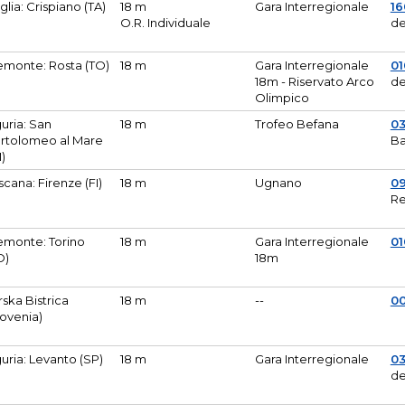
glia: Crispiano (TA)
18 m
Gara Interregionale
1
O.R. Individuale
de
emonte: Rosta (TO)
18 m
Gara Interregionale
01
18m - Riservato Arco
de
Olimpico
guria: San
18 m
Trofeo Befana
0
rtolomeo al Mare
Ba
M)
scana: Firenze (FI)
18 m
Ugnano
0
Re
emonte: Torino
18 m
Gara Interregionale
0
O)
18m
lirska Bistrica
18 m
--
0
lovenia)
guria: Levanto (SP)
18 m
Gara Interregionale
0
de