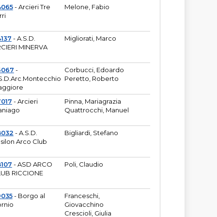
4065
- Arcieri Tre
Melone, Fabio
rri
137
- A.S.D.
Migliorati, Marco
CIERI MINERVA
6067
-
Corbucci, Edoardo
S.D.Arc.Montecchio
Peretto, Roberto
ggiore
7017
- Arcieri
Pinna, Mariagrazia
aniago
Quattrocchi, Manuel
8032
- A.S.D.
Bigliardi, Stefano
silon Arco Club
8107
- ASD ARCO
Poli, Claudio
UB RICCIONE
9035
- Borgo al
Franceschi,
rnio
Giovacchino
Crescioli, Giulia