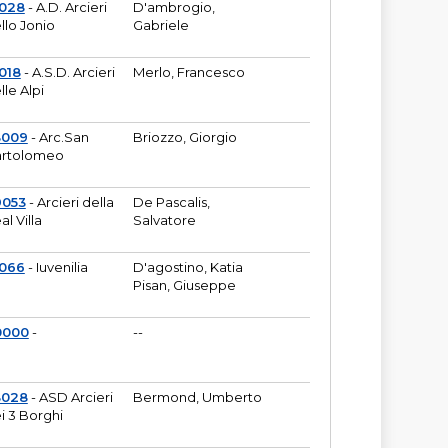
6028
- A.D. Arcieri
D'ambrogio,
llo Jonio
Gabriele
018
- A.S.D. Arcieri
Merlo, Francesco
lle Alpi
3009
- Arc.San
Briozzo, Giorgio
rtolomeo
9053
- Arcieri della
De Pascalis,
al Villa
Salvatore
1066
- Iuvenilia
D'agostino, Katia
Pisan, Giuseppe
0000
-
--
3028
- ASD Arcieri
Bermond, Umberto
i 3 Borghi