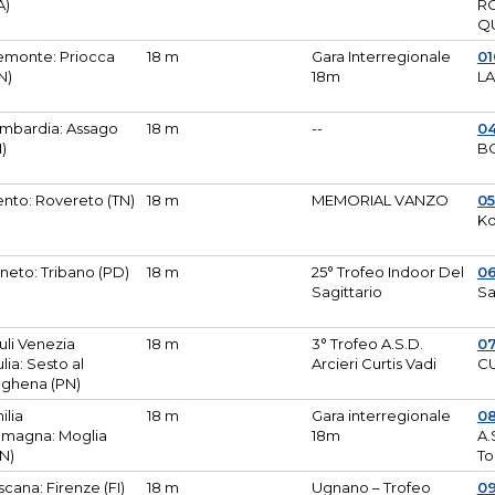
A)
R
Q
emonte: Priocca
18 m
Gara Interregionale
0
N)
18m
L
mbardia: Assago
18 m
--
04
I)
B
ento: Rovereto (TN)
18 m
MEMORIAL VANZO
0
Ko
neto: Tribano (PD)
18 m
25° Trofeo Indoor Del
0
Sagittario
Sa
iuli Venezia
18 m
3° Trofeo A.S.D.
0
ulia: Sesto al
Arcieri Curtis Vadi
CU
ghena (PN)
ilia
18 m
Gara interregionale
0
magna: Moglia
18m
A.
N)
To
scana: Firenze (FI)
18 m
Ugnano – Trofeo
0