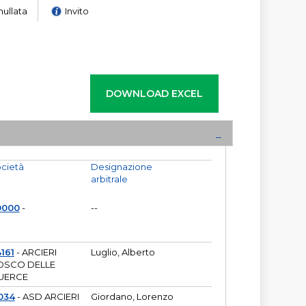
nullata
Invito
cietà
Designazione
arbitrale
0000
-
--
161
- ARCIERI
Luglio, Alberto
OSCO DELLE
UERCE
034
- ASD ARCIERI
Giordano, Lorenzo