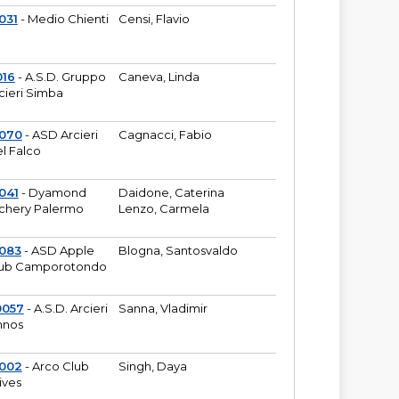
031
- Medio Chienti
Censi, Flavio
016
- A.S.D. Gruppo
Caneva, Linda
cieri Simba
2070
- ASD Arcieri
Cagnacci, Fabio
l Falco
041
- Dyamond
Daidone, Caterina
chery Palermo
Lenzo, Carmela
083
- ASD Apple
Blogna, Santosvaldo
ub Camporotondo
0057
- A.S.D. Arcieri
Sanna, Vladimir
hnos
1002
- Arco Club
Singh, Daya
ives