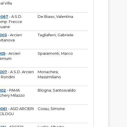
al Villa
9067
- A.S.D.
De Biaso, Valentina
mp. Frecce
puane
003
- Arcieri
Tagliaferri, Gabriele
vitanova
005
- Arcieri
Sparamonti, Marco
fernum
2007
- A.S.D. Arcieri
Monachesi,
 Rondini
Massimiliano
102
- PAMA
Blogna, Santosvaldo
chery Milazzo
0061
- ASD ARCIERI
Cossu, Simone
EJLOGU