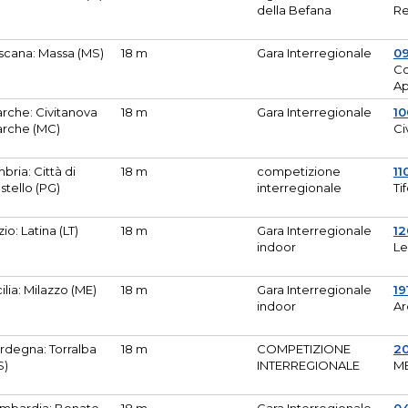
della Befana
Re
scana: Massa (MS)
18 m
Gara Interregionale
0
Co
A
rche: Civitanova
18 m
Gara Interregionale
10
rche (MC)
Ci
bria: Città di
18 m
competizione
11
stello (PG)
interregionale
Ti
zio: Latina (LT)
18 m
Gara Interregionale
1
indoor
Le
cilia: Milazzo (ME)
18 m
Gara Interregionale
19
indoor
Ar
rdegna: Torralba
18 m
COMPETIZIONE
2
S)
INTERREGIONALE
M