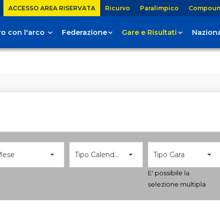
ACCESSO AREA RISERVATA
Ricurvo
Paralimpico
Compou
tiro con l'arco
Federazione
Gare e Risultati
Naziona
Mese
Tipo Calendario
Tipo Gara
E' possibile la
selezione multipla