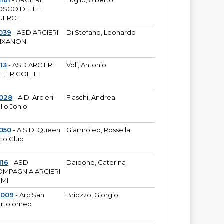
161
- ARCIERI
Luglio, Alberto
OSCO DELLE
UERCE
039
- ASD ARCIERI
Di Stefano, Leonardo
NXANON
113
- ASD ARCIERI
Voli, Antonio
L TRICOLLE
6028
- A.D. Arcieri
Fiaschi, Andrea
llo Jonio
050
- A.S.D. Queen
Giarmoleo, Rossella
co Club
116
- ASD
Daidone, Caterina
MPAGNIA ARCIERI
IMI
3009
- Arc.San
Briozzo, Giorgio
rtolomeo