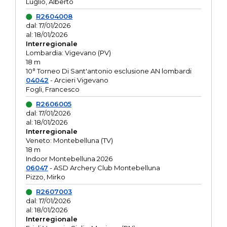
Luglio, Alberto
R2604008
dal: 17/01/2026
al: 18/01/2026
Interregionale
Lombardia: Vigevano (PV)
18 m
10° Torneo Di Sant'antonio esclusione AN lombardi
04042
- Arcieri Vigevano
Fogli, Francesco
R2606005
dal: 17/01/2026
al: 18/01/2026
Interregionale
Veneto: Montebelluna (TV)
18 m
Indoor Montebelluna 2026
06047
- ASD Archery Club Montebelluna
Pizzo, Mirko
R2607003
dal: 17/01/2026
al: 18/01/2026
Interregionale