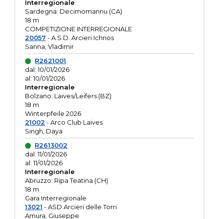
Interregionale
Sardegna: Decimomannu (CA)
18 m
COMPETIZIONE INTERREGIONALE
20057
- A.S.D. Arcieri Ichnos
Sanna, Vladimir
R2621001
dal: 10/01/2026
al: 10/01/2026
Interregionale
Bolzano: Laives/Leifers (BZ)
18 m
Winterpfeile 2026
21002
- Arco Club Laives
Singh, Daya
R2613002
dal: 11/01/2026
al: 11/01/2026
Interregionale
Abruzzo: Ripa Teatina (CH)
18 m
Gara Interregionale
13021
- ASD Arcieri delle Torri
Amura, Giuseppe