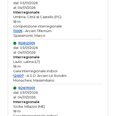
dal: 03/01/2026
al: 04/01/2026
Interregionale
Umbria: Città di Castello (PG)
18 m
competizione interregionale
11005
- Arcieri Tifernum
Sparamonti, Marco
R2612001
dal: 03/01/2026
al: 04/01/2026
Interregionale
Lazio: Latina (LT)
18 m
Gara Interregionale indoor
12007
- A.S.D. Arcieri Le Rondini
Monachesi, Massimiliano
R2619001
dal: 03/01/2026
al: 04/01/2026
Interregionale
Sicilia: Milazzo (ME)
18 m
Gara Interregionale indoor