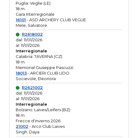
Puglia: Veglie (LE)
18 m
Gara Interregionale
16101
- ASD ARCHERY CLUB VEGLIE
Mele, Salvatore
R2618002
dal: 11/01/2026
al: 11/01/2026
Interregionale
Calabria: TAVERNA (CZ)
18 m
Memorial Giuseppe Pascuzzi
18013
- ARCIERI CLUB LIDO
Socievole, Eleonora
R2621002
dal: 11/01/2026
al: 11/01/2026
Interregionale
Bolzano: Laives/Leifers (BZ)
18 m
Frecce d’inverno 2026
21002
- Arco Club Laives
Singh, Daya