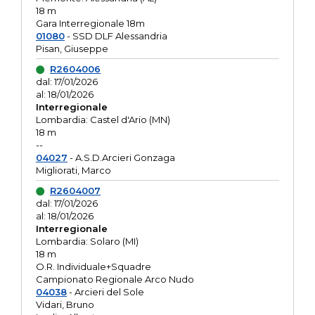
18 m
Gara Interregionale 18m
01080
- SSD DLF Alessandria
Pisan, Giuseppe
R2604006
dal: 17/01/2026
al: 18/01/2026
Interregionale
Lombardia: Castel d'Ario (MN)
18 m
--
04027
- A.S.D.Arcieri Gonzaga
Migliorati, Marco
R2604007
dal: 17/01/2026
al: 18/01/2026
Interregionale
Lombardia: Solaro (MI)
18 m
O.R. Individuale+Squadre
Campionato Regionale Arco Nudo
04038
- Arcieri del Sole
Vidari, Bruno