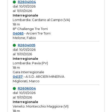
R2604004
dal: 10/01/2026
al: 11/01/2026
Interregionale
Lombardia: Cardano al Campo (VA)
18 m
8° Challenge Tre Torri
04065
- Arcieri Tre Torri
Melone, Fabio
R2604005
dal: 10/01/2026
al: 11/01/2026
Interregionale
Lombardia: Pavia (PV)
18 m
Gara Interregionale
04137
- A.S.D. ARCIERI MINERVA
Migliorati, Marco
R2606004
dal: 10/01/2026
al: 11/01/2026
Interregionale
Veneto: Montecchio Maggiore (VI)
18 m