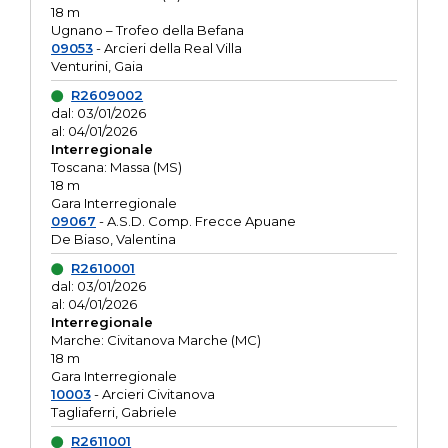
18 m
Ugnano – Trofeo della Befana
09053
- Arcieri della Real Villa
Venturini, Gaia
R2609002
dal: 03/01/2026
al: 04/01/2026
Interregionale
Toscana: Massa (MS)
18 m
Gara Interregionale
09067
- A.S.D. Comp. Frecce Apuane
De Biaso, Valentina
R2610001
dal: 03/01/2026
al: 04/01/2026
Interregionale
Marche: Civitanova Marche (MC)
18 m
Gara Interregionale
10003
- Arcieri Civitanova
Tagliaferri, Gabriele
R2611001