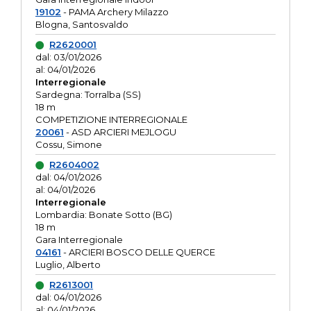
19102
- PAMA Archery Milazzo
Blogna, Santosvaldo
R2620001
dal: 03/01/2026
al: 04/01/2026
Interregionale
Sardegna: Torralba (SS)
18 m
COMPETIZIONE INTERREGIONALE
20061
- ASD ARCIERI MEJLOGU
Cossu, Simone
R2604002
dal: 04/01/2026
al: 04/01/2026
Interregionale
Lombardia: Bonate Sotto (BG)
18 m
Gara Interregionale
04161
- ARCIERI BOSCO DELLE QUERCE
Luglio, Alberto
R2613001
dal: 04/01/2026
al: 04/01/2026