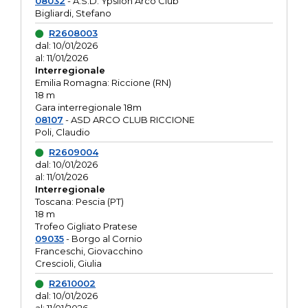
08032
- A.S.D. Ypsilon Arco Club
Bigliardi, Stefano
R2608003
dal: 10/01/2026
al: 11/01/2026
Interregionale
Emilia Romagna: Riccione (RN)
18 m
Gara interregionale 18m
08107
- ASD ARCO CLUB RICCIONE
Poli, Claudio
R2609004
dal: 10/01/2026
al: 11/01/2026
Interregionale
Toscana: Pescia (PT)
18 m
Trofeo Gigliato Pratese
09035
- Borgo al Cornio
Franceschi, Giovacchino
Crescioli, Giulia
R2610002
dal: 10/01/2026