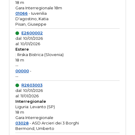
18 m
Gara Interregionale 18m
01066
- Iuvenilia
D'agostino, Katia
Pisan, Giuseppe
E2600002
dal: 10/01/2026
al: 10/01/2026
Estere
: Ilirska Bistrica (Slovenia)
18 m
--
00000
-
--
R2603003
dal: 10/01/2026
al: 11/01/2026
Interregionale
Liguria: Levanto (SP)
18 m
Gara Interregionale
03028
- ASD Arcieri dei 3 Borghi
Bermond, Umberto