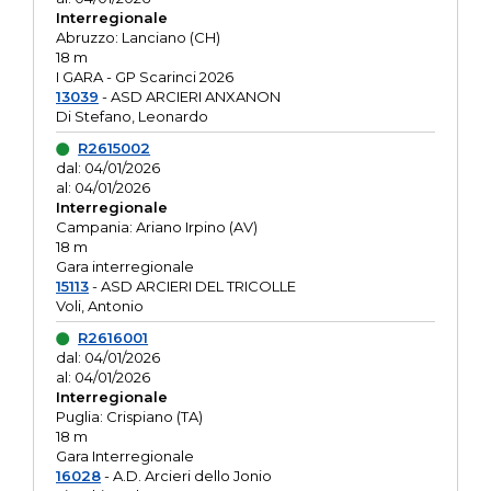
Interregionale
Abruzzo: Lanciano (CH)
18 m
I GARA - GP Scarinci 2026
13039
- ASD ARCIERI ANXANON
Di Stefano, Leonardo
R2615002
dal: 04/01/2026
al: 04/01/2026
Interregionale
Campania: Ariano Irpino (AV)
18 m
Gara interregionale
15113
- ASD ARCIERI DEL TRICOLLE
Voli, Antonio
R2616001
dal: 04/01/2026
al: 04/01/2026
Interregionale
Puglia: Crispiano (TA)
18 m
Gara Interregionale
16028
- A.D. Arcieri dello Jonio