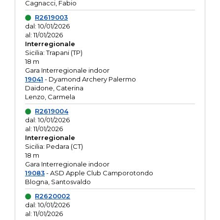
Cagnacci, Fabio
R2619003
dal: 10/01/2026
al: 11/01/2026
Interregionale
Sicilia: Trapani (TP)
18 m
Gara Interregionale indoor
19041
- Dyamond Archery Palermo
Daidone, Caterina
Lenzo, Carmela
R2619004
dal: 10/01/2026
al: 11/01/2026
Interregionale
Sicilia: Pedara (CT)
18 m
Gara Interregionale indoor
19083
- ASD Apple Club Camporotondo
Blogna, Santosvaldo
R2620002
dal: 10/01/2026
al: 11/01/2026