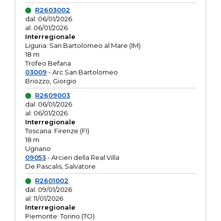
R2603002
dal: 06/01/2026
al: 06/01/2026
Interregionale
Liguria: San Bartolomeo al Mare (IM)
18 m
Trofeo Befana
03009
- Arc.San Bartolomeo
Briozzo, Giorgio
R2609003
dal: 06/01/2026
al: 06/01/2026
Interregionale
Toscana: Firenze (FI)
18 m
Ugnano
09053
- Arcieri della Real Villa
De Pascalis, Salvatore
R2601002
dal: 09/01/2026
al: 11/01/2026
Interregionale
Piemonte: Torino (TO)