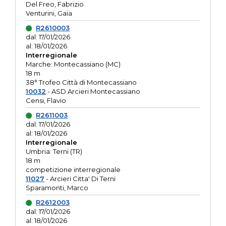
Del Freo, Fabrizio
Venturini, Gaia
R2610003
dal: 17/01/2026
al: 18/01/2026
Interregionale
Marche: Montecassiano (MC)
18 m
38° Trofeo Città di Montecassiano
10032
- ASD Arcieri Montecassiano
Censi, Flavio
R2611003
dal: 17/01/2026
al: 18/01/2026
Interregionale
Umbria: Terni (TR)
18 m
competizione interregionale
11027
- Arcieri Citta' Di Terni
Sparamonti, Marco
R2612003
dal: 17/01/2026
al: 18/01/2026