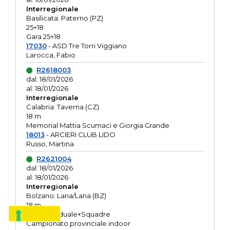
Interregionale
Basilicata: Paterno (PZ)
25+18
Gara 25+18
17030
- ASD Tre Torri Viggiano
Larocca, Fabio
R2618003
dal: 18/01/2026
al: 18/01/2026
Interregionale
Calabria: Taverna (CZ)
18 m
Memorial Mattia Scumaci e Giorgia Grande
18013
- ARCIERI CLUB LIDO
Russo, Martina
R2621004
dal: 18/01/2026
al: 18/01/2026
Interregionale
Bolzano: Lana/Lana (BZ)
18 m
O.R. Individuale+Squadre
Campionato provinciale indoor