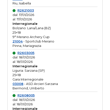
Riu, Isabella
R2621003
dal: 17/01/2026
al: 17/01/2026
Interregionale
Bolzano: Lana/Lana (BZ)
25+18
9° Merano Archery Cup
21004
- Sportclub Merano
Pinna, Mariagrazia
R2603005
dal: 18/01/2026
al: 18/01/2026
Interregionale
Liguria: Sarzana (SP)
25+18
Gara Interregionale
03008
- ASD Arcieri Sarzana
Bermond, Umberto
R2608005
dal: 18/01/2026
al: 18/01/2026
Interregionale