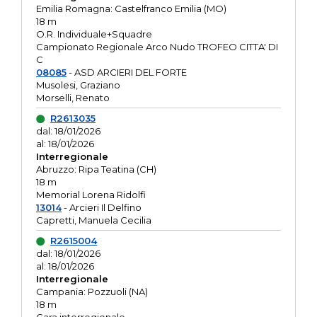
Emilia Romagna: Castelfranco Emilia (MO)
18 m
O.R. Individuale+Squadre
Campionato Regionale Arco Nudo TROFEO CITTA' DI
C
08085
- ASD ARCIERI DEL FORTE
Musolesi, Graziano
Morselli, Renato
R2613035
dal: 18/01/2026
al: 18/01/2026
Interregionale
Abruzzo: Ripa Teatina (CH)
18 m
Memorial Lorena Ridolfi
13014
- Arcieri Il Delfino
Capretti, Manuela Cecilia
R2615004
dal: 18/01/2026
al: 18/01/2026
Interregionale
Campania: Pozzuoli (NA)
18 m