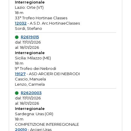
Interregionale
Lazio: Orte (VT)
18 m
33° Trofeo Hortinae Classes
12032
- A.S.D. Arc.HortinaeClasses
Sordi, Stefano
R2619015
dal: 17/01/2026
al: 18/01/2026
Interregionale
Sicilia: Milazzo (ME)
18 m
9° Trofeo dei Nebrodi
19127
- ASD ARCIERI DEI NEBRODI
Cascio, Manuela
Lenzo, Carmela
R2620003
dal: 17/01/2026
al: 18/01/2026
Interregionale
Sardegna: Uras (OR)
18 m
COMPETIZIONE INTERREGIONALE
20010
- Arcieri Uras