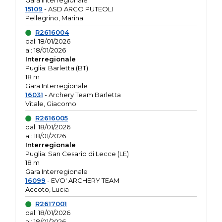
Gara interregionale
15109
- ASD ARCO PUTEOLI
Pellegrino, Marina
R2616004
dal: 18/01/2026
al: 18/01/2026
Interregionale
Puglia: Barletta (BT)
18 m
Gara Interregionale
16031
- Archery Team Barletta
Vitale, Giacomo
R2616005
dal: 18/01/2026
al: 18/01/2026
Interregionale
Puglia: San Cesario di Lecce (LE)
18 m
Gara Interregionale
16099
- EVO' ARCHERY TEAM
Accoto, Lucia
R2617001
dal: 18/01/2026
al: 18/01/2026