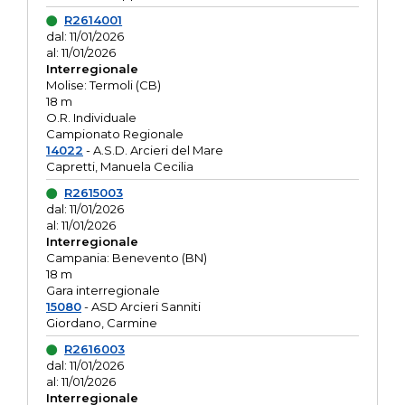
R2614001
dal: 11/01/2026
al: 11/01/2026
Interregionale
Molise: Termoli (CB)
18 m
O.R. Individuale
Campionato Regionale
14022
- A.S.D. Arcieri del Mare
Capretti, Manuela Cecilia
R2615003
dal: 11/01/2026
al: 11/01/2026
Interregionale
Campania: Benevento (BN)
18 m
Gara interregionale
15080
- ASD Arcieri Sanniti
Giordano, Carmine
R2616003
dal: 11/01/2026
al: 11/01/2026
Interregionale