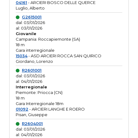
04161
- ARCIERI BOSCO DELLE QUERCE
Luglio, Alberto
G2615001
dal: 03/01/2026
al: 03/01/2026
Giovanile
Campania: Roccapiemonte (SA)
18 m
Gara interregionale
15034
- ASD ARCIERI ROCCA SAN QUIRICO
Giordano, Lorenzo
R2601001
dal: 03/01/2026
al: 04/01/2026
Interregionale
Piemonte: Priocca (CN)
18 m
Gara Interregionale 18m
01092
- ARCIERI LANGHE E ROERO
Pisan, Giuseppe
R2604001
dal: 03/01/2026
al: 04/01/2026