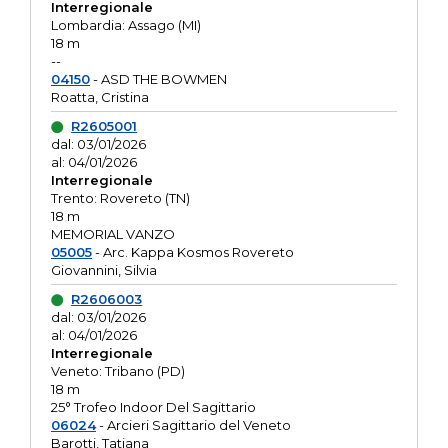
Interregionale
Lombardia: Assago (MI)
18 m
--
04150
- ASD THE BOWMEN
Roatta, Cristina
R2605001
dal: 03/01/2026
al: 04/01/2026
Interregionale
Trento: Rovereto (TN)
18 m
MEMORIAL VANZO
05005
- Arc. Kappa Kosmos Rovereto
Giovannini, Silvia
R2606003
dal: 03/01/2026
al: 04/01/2026
Interregionale
Veneto: Tribano (PD)
18 m
25° Trofeo Indoor Del Sagittario
06024
- Arcieri Sagittario del Veneto
Barotti, Tatiana