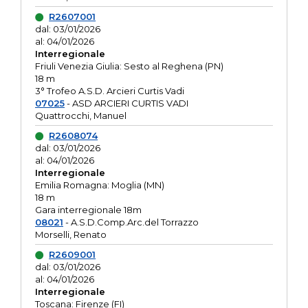
R2607001
dal: 03/01/2026
al: 04/01/2026
Interregionale
Friuli Venezia Giulia: Sesto al Reghena (PN)
18 m
3° Trofeo A.S.D. Arcieri Curtis Vadi
07025
- ASD ARCIERI CURTIS VADI
Quattrocchi, Manuel
R2608074
dal: 03/01/2026
al: 04/01/2026
Interregionale
Emilia Romagna: Moglia (MN)
18 m
Gara interregionale 18m
08021
- A.S.D.Comp.Arc.del Torrazzo
Morselli, Renato
R2609001
dal: 03/01/2026
al: 04/01/2026
Interregionale
Toscana: Firenze (FI)