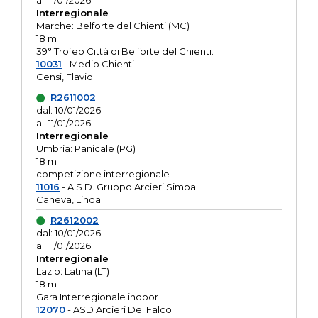
al: 11/01/2026
Interregionale
Marche: Belforte del Chienti (MC)
18 m
39° Trofeo Città di Belforte del Chienti.
10031
- Medio Chienti
Censi, Flavio
R2611002
dal: 10/01/2026
al: 11/01/2026
Interregionale
Umbria: Panicale (PG)
18 m
competizione interregionale
11016
- A.S.D. Gruppo Arcieri Simba
Caneva, Linda
R2612002
dal: 10/01/2026
al: 11/01/2026
Interregionale
Lazio: Latina (LT)
18 m
Gara Interregionale indoor
12070
- ASD Arcieri Del Falco