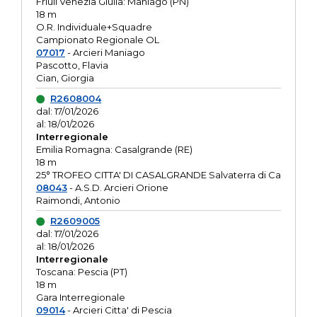
Friuli Venezia Giulia: Maniago (PN)
18 m
O.R. Individuale+Squadre
Campionato Regionale OL
07017
- Arcieri Maniago
Pascotto, Flavia
Cian, Giorgia
R2608004
dal: 17/01/2026
al: 18/01/2026
Interregionale
Emilia Romagna: Casalgrande (RE)
18 m
25° TROFEO CITTA' DI CASALGRANDE Salvaterra di Ca
08043
- A.S.D. Arcieri Orione
Raimondi, Antonio
R2609005
dal: 17/01/2026
al: 18/01/2026
Interregionale
Toscana: Pescia (PT)
18 m
Gara Interregionale
09014
- Arcieri Citta' di Pescia