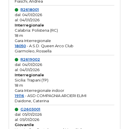
Fiaschi, Andrea
R2618001
dal: 04/01/2026
al: 04/01/2026
Interregionale
Calabria: Polistena (RC)
18 m
Gara Interregionale
18050
- A.S.D. Queen Arco Club
Giarmoleo, Rossella
R2619002
dal: 04/01/2026
al: 04/01/2026
Interregionale
Sicilia: Trapani (TP)
18 m
Gara Interregionale indoor
19116
- ASD COMPAGNIA ARCIERI ELIMI
Daidone, Caterina
G2603001
dal: 05/01/2026
al: 05/01/2026
Giovanile