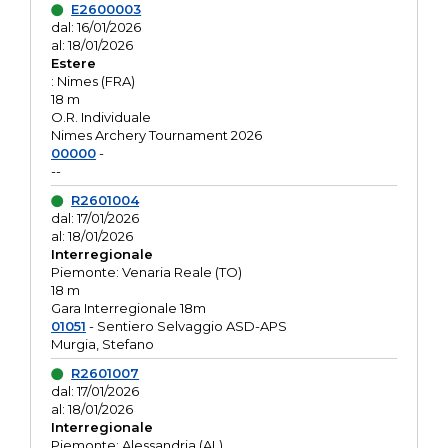
E2600003
dal: 16/01/2026
al: 18/01/2026
Estere
: Nimes (FRA)
18 m
O.R. Individuale
Nimes Archery Tournament 2026
00000
-
--
R2601004
dal: 17/01/2026
al: 18/01/2026
Interregionale
Piemonte: Venaria Reale (TO)
18 m
Gara Interregionale 18m
01051
- Sentiero Selvaggio ASD-APS
Murgia, Stefano
R2601007
dal: 17/01/2026
al: 18/01/2026
Interregionale
Piemonte: Alessandria (AL)