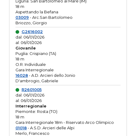
Liguria: San Bartolomeo al Mare (IM)
18 m
Aspettando la Befana
03009
- Arc.San Bartolomeo
Briozzo, Giorgio
G2616002
dal: 06/01/2026
al: 06/01/2026
Giovanile
Puglia: Crispiano (TA)
18 m
O.R. Individuale
Gara Interregionale
16028
- A.D. Arcieri dello Jonio
D'ambrogio, Gabriele
R2601005
dal: 06/01/2026
al: 06/01/2026
Interregionale
Piemonte: Rosta (TO)
18 m
Gara Interregionale 18m - Riservato Arco Olimpico
01018
- A.S.D. Arcieri delle Alpi
Merlo, Francesco