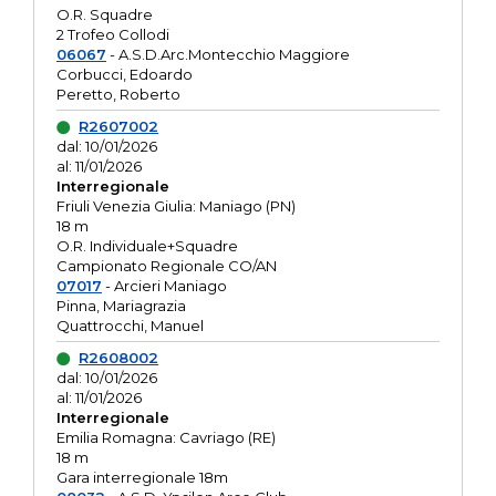
O.R. Squadre
2 Trofeo Collodi
06067
- A.S.D.Arc.Montecchio Maggiore
Corbucci, Edoardo
Peretto, Roberto
R2607002
dal: 10/01/2026
al: 11/01/2026
Interregionale
Friuli Venezia Giulia: Maniago (PN)
18 m
O.R. Individuale+Squadre
Campionato Regionale CO/AN
07017
- Arcieri Maniago
Pinna, Mariagrazia
Quattrocchi, Manuel
R2608002
dal: 10/01/2026
al: 11/01/2026
Interregionale
Emilia Romagna: Cavriago (RE)
18 m
Gara interregionale 18m