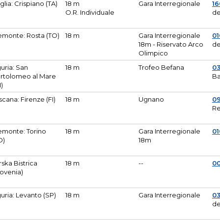
glia: Crispiano (TA)
18 m
Gara Interregionale
1
O.R. Individuale
de
emonte: Rosta (TO)
18 m
Gara Interregionale
01
18m - Riservato Arco
de
Olimpico
guria: San
18 m
Trofeo Befana
0
rtolomeo al Mare
Ba
M)
scana: Firenze (FI)
18 m
Ugnano
0
Re
emonte: Torino
18 m
Gara Interregionale
0
O)
18m
lirska Bistrica
18 m
--
0
lovenia)
guria: Levanto (SP)
18 m
Gara Interregionale
0
de