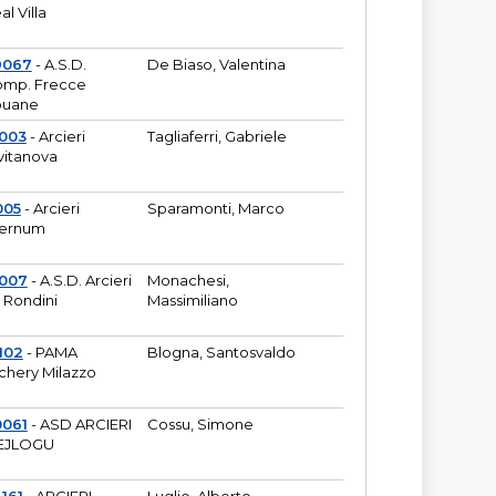
al Villa
9067
- A.S.D.
De Biaso, Valentina
mp. Frecce
puane
003
- Arcieri
Tagliaferri, Gabriele
vitanova
005
- Arcieri
Sparamonti, Marco
fernum
2007
- A.S.D. Arcieri
Monachesi,
 Rondini
Massimiliano
102
- PAMA
Blogna, Santosvaldo
chery Milazzo
0061
- ASD ARCIERI
Cossu, Simone
EJLOGU