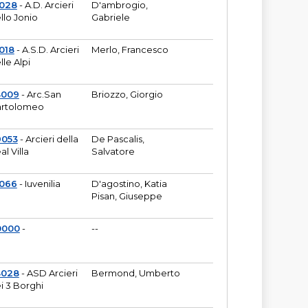
6028
- A.D. Arcieri
D'ambrogio,
llo Jonio
Gabriele
018
- A.S.D. Arcieri
Merlo, Francesco
lle Alpi
3009
- Arc.San
Briozzo, Giorgio
rtolomeo
9053
- Arcieri della
De Pascalis,
al Villa
Salvatore
1066
- Iuvenilia
D'agostino, Katia
Pisan, Giuseppe
0000
-
--
3028
- ASD Arcieri
Bermond, Umberto
i 3 Borghi