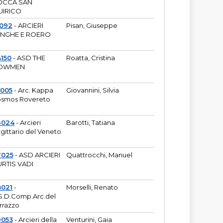
OCCA SAN
UIRICO
1092
- ARCIERI
Pisan, Giuseppe
ANGHE E ROERO
150
- ASD THE
Roatta, Cristina
OWMEN
5005
- Arc. Kappa
Giovannini, Silvia
smos Rovereto
6024
- Arcieri
Barotti, Tatiana
gittario del Veneto
7025
- ASD ARCIERI
Quattrocchi, Manuel
RTIS VADI
8021
-
Morselli, Renato
S.D.Comp.Arc.del
rrazzo
9053
- Arcieri della
Venturini, Gaia