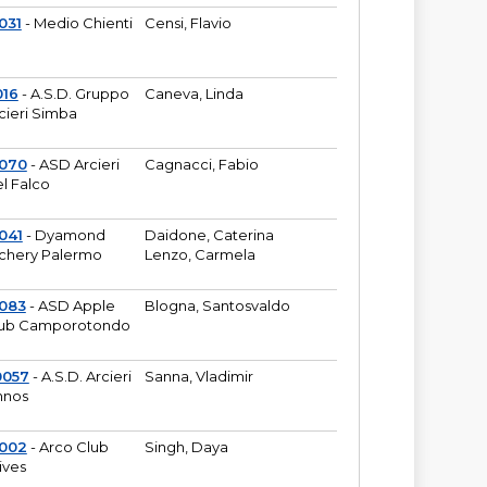
031
- Medio Chienti
Censi, Flavio
016
- A.S.D. Gruppo
Caneva, Linda
cieri Simba
2070
- ASD Arcieri
Cagnacci, Fabio
l Falco
041
- Dyamond
Daidone, Caterina
chery Palermo
Lenzo, Carmela
083
- ASD Apple
Blogna, Santosvaldo
ub Camporotondo
0057
- A.S.D. Arcieri
Sanna, Vladimir
hnos
1002
- Arco Club
Singh, Daya
ives