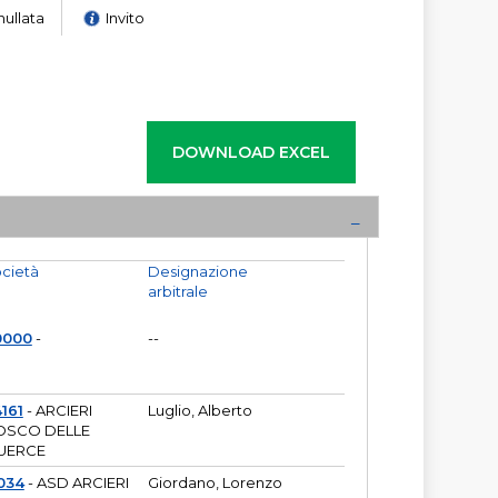
nullata
Invito
cietà
Designazione
arbitrale
0000
-
--
161
- ARCIERI
Luglio, Alberto
OSCO DELLE
UERCE
034
- ASD ARCIERI
Giordano, Lorenzo