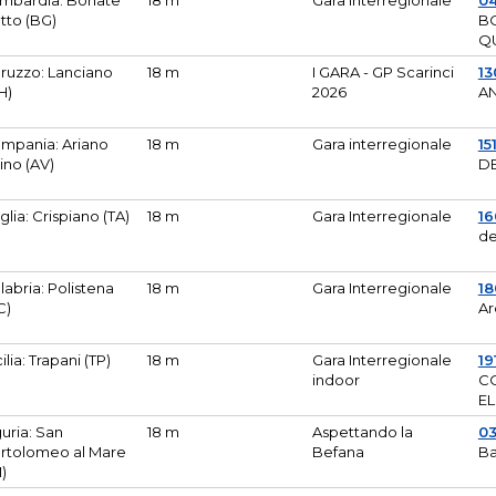
mbardia: Bonate
18 m
Gara Interregionale
04
tto (BG)
B
Q
ruzzo: Lanciano
18 m
I GARA - GP Scarinci
13
H)
2026
A
mpania: Ariano
18 m
Gara interregionale
15
pino (AV)
DE
glia: Crispiano (TA)
18 m
Gara Interregionale
1
de
labria: Polistena
18 m
Gara Interregionale
18
C)
Ar
cilia: Trapani (TP)
18 m
Gara Interregionale
19
indoor
CO
EL
guria: San
18 m
Aspettando la
0
rtolomeo al Mare
Befana
Ba
M)