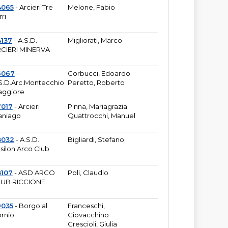
4065
- Arcieri Tre
Melone, Fabio
rri
137
- A.S.D.
Migliorati, Marco
CIERI MINERVA
6067
-
Corbucci, Edoardo
S.D.Arc.Montecchio
Peretto, Roberto
ggiore
7017
- Arcieri
Pinna, Mariagrazia
aniago
Quattrocchi, Manuel
8032
- A.S.D.
Bigliardi, Stefano
silon Arco Club
8107
- ASD ARCO
Poli, Claudio
UB RICCIONE
9035
- Borgo al
Franceschi,
rnio
Giovacchino
Crescioli, Giulia