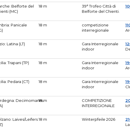
rche: Belforte del
18 m
39° Trofeo Città di
10
ienti (MC)
Belforte del Chienti.
bria: Panicale
18 m
competizione
11
G)
interregionale
Ar
zio: Latina (LT)
18 m
Gara Interregionale
1
indoor
De
cilia: Trapani (TP)
18 m
Gara Interregionale
19
indoor
Ar
cilia: Pedara (CT)
18 m
Gara Interregionale
19
indoor
Cl
rdegna: Decimomannu
18 m
COMPETIZIONE
2
A)
INTERREGIONALE
Ic
lzano: Laives/Leifers
18 m
Winterpfeile 2026
2
Z)
La