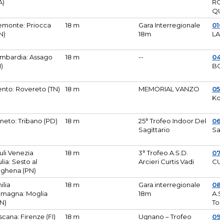
A)
R
Q
emonte: Priocca
18 m
Gara Interregionale
0
N)
18m
L
mbardia: Assago
18 m
--
04
I)
B
ento: Rovereto (TN)
18 m
MEMORIAL VANZO
0
Ko
neto: Tribano (PD)
18 m
25° Trofeo Indoor Del
0
Sagittario
Sa
iuli Venezia
18 m
3° Trofeo A.S.D.
0
ulia: Sesto al
Arcieri Curtis Vadi
CU
ghena (PN)
ilia
18 m
Gara interregionale
0
magna: Moglia
18m
A.
N)
To
scana: Firenze (FI)
18 m
Ugnano – Trofeo
0