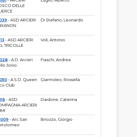
161
- ARCIERI
Luglio, Alberto
OSCO DELLE
UERCE
039
- ASD ARCIERI
Di Stefano, Leonardo
NXANON
113
- ASD ARCIERI
Voli, Antonio
L TRICOLLE
6028
- A.D. Arcieri
Fiaschi, Andrea
llo Jonio
050
- A.S.D. Queen
Giarmoleo, Rossella
co Club
116
- ASD
Daidone, Caterina
MPAGNIA ARCIERI
IMI
3009
- Arc.San
Briozzo, Giorgio
rtolomeo