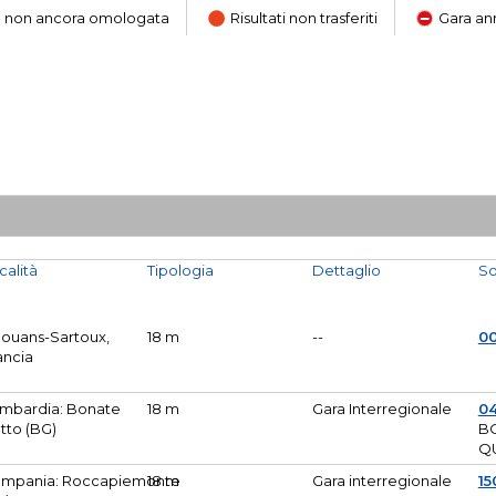
ara non ancora omologata
Risultati non trasferiti
Gara an
calità
Tipologia
Dettaglio
So
Mouans-Sartoux,
18 m
--
0
ancia
mbardia: Bonate
18 m
Gara Interregionale
04
tto (BG)
B
Q
mpania: Roccapiemonte
18 m
Gara interregionale
15