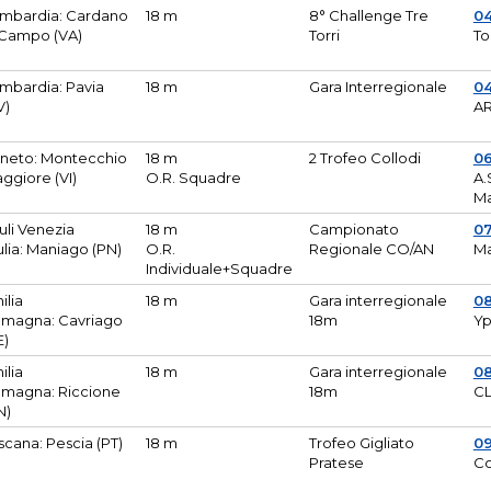
mbardia: Cardano
18 m
8° Challenge Tre
0
 Campo (VA)
Torri
To
mbardia: Pavia
18 m
Gara Interregionale
04
V)
AR
neto: Montecchio
18 m
2 Trofeo Collodi
0
ggiore (VI)
O.R. Squadre
A.
Ma
iuli Venezia
18 m
Campionato
0
ulia: Maniago (PN)
O.R.
Regionale CO/AN
M
Individuale+Squadre
ilia
18 m
Gara interregionale
0
magna: Cavriago
18m
Yp
E)
ilia
18 m
Gara interregionale
0
magna: Riccione
18m
CL
N)
scana: Pescia (PT)
18 m
Trofeo Gigliato
0
Pratese
Co