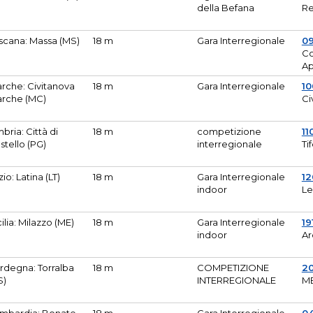
della Befana
Re
scana: Massa (MS)
18 m
Gara Interregionale
0
Co
A
rche: Civitanova
18 m
Gara Interregionale
10
rche (MC)
Ci
bria: Città di
18 m
competizione
11
stello (PG)
interregionale
Ti
zio: Latina (LT)
18 m
Gara Interregionale
1
indoor
Le
cilia: Milazzo (ME)
18 m
Gara Interregionale
19
indoor
Ar
rdegna: Torralba
18 m
COMPETIZIONE
2
S)
INTERREGIONALE
M