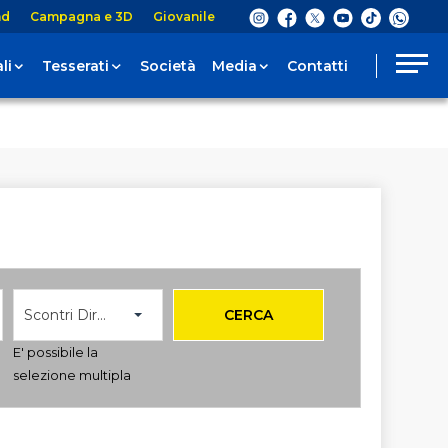
nd
Campagna e 3D
Giovanile
li
Tesserati
Società
Media
Contatti
Scontri Diretti
CERCA
E' possibile la
selezione multipla