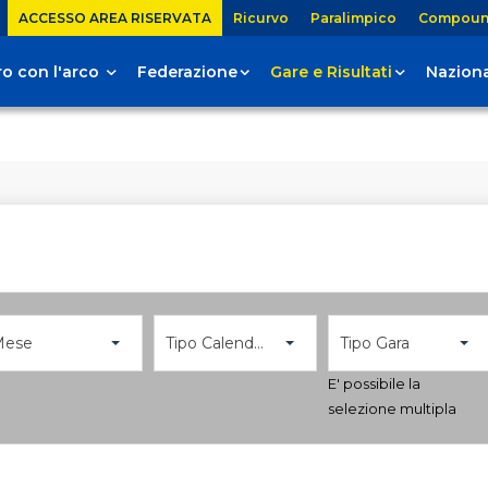
ACCESSO AREA RISERVATA
Ricurvo
Paralimpico
Compou
tiro con l'arco
Federazione
Gare e Risultati
Naziona
Mese
Tipo Calendario
Tipo Gara
E' possibile la
selezione multipla