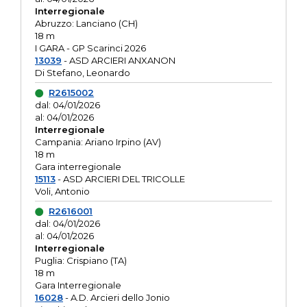
Interregionale
Abruzzo: Lanciano (CH)
18 m
I GARA - GP Scarinci 2026
13039
- ASD ARCIERI ANXANON
Di Stefano, Leonardo
R2615002
dal: 04/01/2026
al: 04/01/2026
Interregionale
Campania: Ariano Irpino (AV)
18 m
Gara interregionale
15113
- ASD ARCIERI DEL TRICOLLE
Voli, Antonio
R2616001
dal: 04/01/2026
al: 04/01/2026
Interregionale
Puglia: Crispiano (TA)
18 m
Gara Interregionale
16028
- A.D. Arcieri dello Jonio