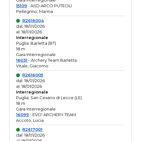
Gara interregionale
15109
- ASD ARCO PUTEOLI
Pellegrino, Marina
R2616004
dal: 18/01/2026
al: 18/01/2026
Interregionale
Puglia: Barletta (BT)
18 m
Gara Interregionale
16031
- Archery Team Barletta
Vitale, Giacomo
R2616005
dal: 18/01/2026
al: 18/01/2026
Interregionale
Puglia: San Cesario di Lecce (LE)
18 m
Gara Interregionale
16099
- EVO' ARCHERY TEAM
Accoto, Lucia
R2617001
dal: 18/01/2026
al: 18/01/2026