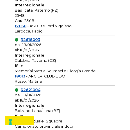
Interregionale
Basilicata: Paterno (PZ)
25+18
Gara 25+18
17030
- ASD Tre Torri Viggiano
Larocca, Fabio
R2618003
dal: 18/01/2026
al: 18/01/2026
Interregionale
Calabria: Taverna (CZ)
18 m
Memorial Mattia Scumaci e Giorgia Grande
18013
- ARCIERI CLUB LIDO
Russo, Martina
R2621004
dal: 18/01/2026
al: 18/01/2026
Interregionale
Bolzano: Lana/Lana (BZ)
18 m
O.R. Individuale+Squadre
Campionato provinciale indoor