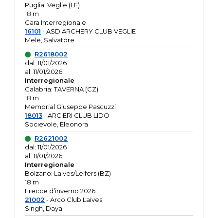
Puglia: Veglie (LE)
18 m
Gara Interregionale
16101
- ASD ARCHERY CLUB VEGLIE
Mele, Salvatore
R2618002
dal: 11/01/2026
al: 11/01/2026
Interregionale
Calabria: TAVERNA (CZ)
18 m
Memorial Giuseppe Pascuzzi
18013
- ARCIERI CLUB LIDO
Socievole, Eleonora
R2621002
dal: 11/01/2026
al: 11/01/2026
Interregionale
Bolzano: Laives/Leifers (BZ)
18 m
Frecce d’inverno 2026
21002
- Arco Club Laives
Singh, Daya