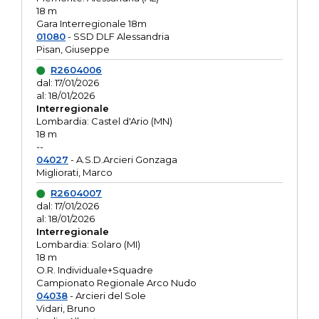
18 m
Gara Interregionale 18m
01080
- SSD DLF Alessandria
Pisan, Giuseppe
R2604006
dal: 17/01/2026
al: 18/01/2026
Interregionale
Lombardia: Castel d'Ario (MN)
18 m
--
04027
- A.S.D.Arcieri Gonzaga
Migliorati, Marco
R2604007
dal: 17/01/2026
al: 18/01/2026
Interregionale
Lombardia: Solaro (MI)
18 m
O.R. Individuale+Squadre
Campionato Regionale Arco Nudo
04038
- Arcieri del Sole
Vidari, Bruno