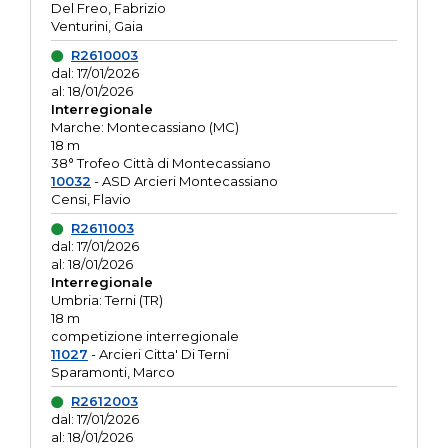
Del Freo, Fabrizio
Venturini, Gaia
R2610003
dal: 17/01/2026
al: 18/01/2026
Interregionale
Marche: Montecassiano (MC)
18 m
38° Trofeo Città di Montecassiano
10032
- ASD Arcieri Montecassiano
Censi, Flavio
R2611003
dal: 17/01/2026
al: 18/01/2026
Interregionale
Umbria: Terni (TR)
18 m
competizione interregionale
11027
- Arcieri Citta' Di Terni
Sparamonti, Marco
R2612003
dal: 17/01/2026
al: 18/01/2026