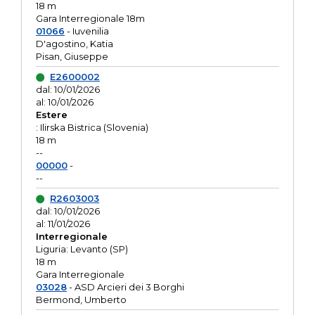
18 m
Gara Interregionale 18m
01066
- Iuvenilia
D'agostino, Katia
Pisan, Giuseppe
E2600002
dal: 10/01/2026
al: 10/01/2026
Estere
: Ilirska Bistrica (Slovenia)
18 m
--
00000
-
--
R2603003
dal: 10/01/2026
al: 11/01/2026
Interregionale
Liguria: Levanto (SP)
18 m
Gara Interregionale
03028
- ASD Arcieri dei 3 Borghi
Bermond, Umberto