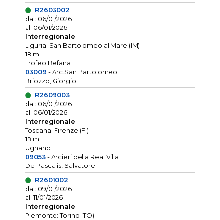
R2603002
dal: 06/01/2026
al: 06/01/2026
Interregionale
Liguria: San Bartolomeo al Mare (IM)
18 m
Trofeo Befana
03009
- Arc.San Bartolomeo
Briozzo, Giorgio
R2609003
dal: 06/01/2026
al: 06/01/2026
Interregionale
Toscana: Firenze (FI)
18 m
Ugnano
09053
- Arcieri della Real Villa
De Pascalis, Salvatore
R2601002
dal: 09/01/2026
al: 11/01/2026
Interregionale
Piemonte: Torino (TO)