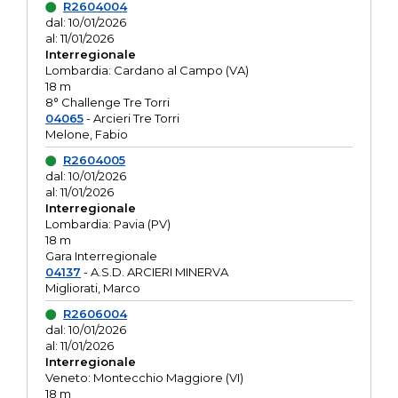
R2604004
dal: 10/01/2026
al: 11/01/2026
Interregionale
Lombardia: Cardano al Campo (VA)
18 m
8° Challenge Tre Torri
04065
- Arcieri Tre Torri
Melone, Fabio
R2604005
dal: 10/01/2026
al: 11/01/2026
Interregionale
Lombardia: Pavia (PV)
18 m
Gara Interregionale
04137
- A.S.D. ARCIERI MINERVA
Migliorati, Marco
R2606004
dal: 10/01/2026
al: 11/01/2026
Interregionale
Veneto: Montecchio Maggiore (VI)
18 m