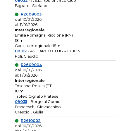
08032
- A.S.D. Ypsilon Arco Club
Bigliardi, Stefano
R2608003
dal: 10/01/2026
al: 11/01/2026
Interregionale
Emilia Romagna: Riccione (RN)
18 m
Gara interregionale 18m
08107
- ASD ARCO CLUB RICCIONE
Poli, Claudio
R2609004
dal: 10/01/2026
al: 11/01/2026
Interregionale
Toscana: Pescia (PT)
18 m
Trofeo Gigliato Pratese
09035
- Borgo al Cornio
Franceschi, Giovacchino
Crescioli, Giulia
R2610002
dal: 10/01/2026