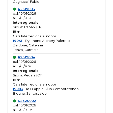
Cagnacci, Fabio
R2619003
dal: 10/01/2026
al: 11/01/2026
Interregionale
Sicilia: Trapani (TP)
18 m
Gara Interregionale indoor
19041
- Dyamond Archery Palermo
Daidone, Caterina
Lenzo, Carmela
R2619004
dal: 10/01/2026
al: 11/01/2026
Interregionale
Sicilia: Pedara (CT)
18 m
Gara Interregionale indoor
19083
- ASD Apple Club Camporotondo
Blogna, Santosvaldo
R2620002
dal: 10/01/2026
al: 11/01/2026