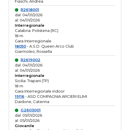
Fiaschi, Andrea
R2618001
dal: 04/01/2026
al: 04/01/2026
Interregionale
Calabria: Polistena (RC)
18 m
Gara Interregionale
18050
- A.S.D. Queen Arco Club
Giarmoleo, Rossella
R2619002
dal: 04/01/2026
al: 04/01/2026
Interregionale
Sicilia: Trapani (TP)
18 m
Gara Interregionale indoor
19116
- ASD COMPAGNIA ARCIERI ELIMI
Daidone, Caterina
G2603001
dal: 05/01/2026
al: 05/01/2026
Giovanile