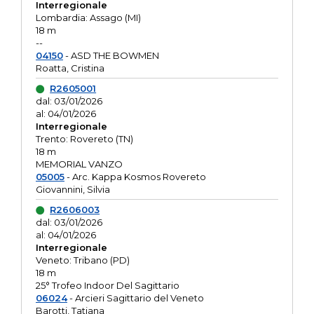
Interregionale
Lombardia: Assago (MI)
18 m
--
04150
- ASD THE BOWMEN
Roatta, Cristina
R2605001
dal: 03/01/2026
al: 04/01/2026
Interregionale
Trento: Rovereto (TN)
18 m
MEMORIAL VANZO
05005
- Arc. Kappa Kosmos Rovereto
Giovannini, Silvia
R2606003
dal: 03/01/2026
al: 04/01/2026
Interregionale
Veneto: Tribano (PD)
18 m
25° Trofeo Indoor Del Sagittario
06024
- Arcieri Sagittario del Veneto
Barotti, Tatiana