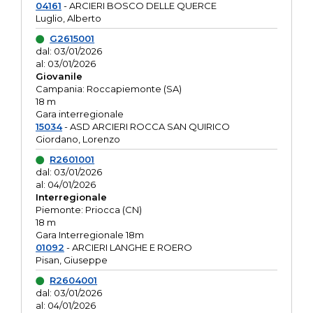
04161
- ARCIERI BOSCO DELLE QUERCE
Luglio, Alberto
G2615001
dal: 03/01/2026
al: 03/01/2026
Giovanile
Campania: Roccapiemonte (SA)
18 m
Gara interregionale
15034
- ASD ARCIERI ROCCA SAN QUIRICO
Giordano, Lorenzo
R2601001
dal: 03/01/2026
al: 04/01/2026
Interregionale
Piemonte: Priocca (CN)
18 m
Gara Interregionale 18m
01092
- ARCIERI LANGHE E ROERO
Pisan, Giuseppe
R2604001
dal: 03/01/2026
al: 04/01/2026