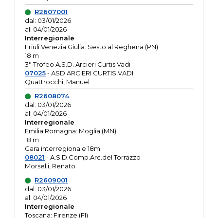
R2607001
dal: 03/01/2026
al: 04/01/2026
Interregionale
Friuli Venezia Giulia: Sesto al Reghena (PN)
18 m
3° Trofeo A.S.D. Arcieri Curtis Vadi
07025
- ASD ARCIERI CURTIS VADI
Quattrocchi, Manuel
R2608074
dal: 03/01/2026
al: 04/01/2026
Interregionale
Emilia Romagna: Moglia (MN)
18 m
Gara interregionale 18m
08021
- A.S.D.Comp.Arc.del Torrazzo
Morselli, Renato
R2609001
dal: 03/01/2026
al: 04/01/2026
Interregionale
Toscana: Firenze (FI)