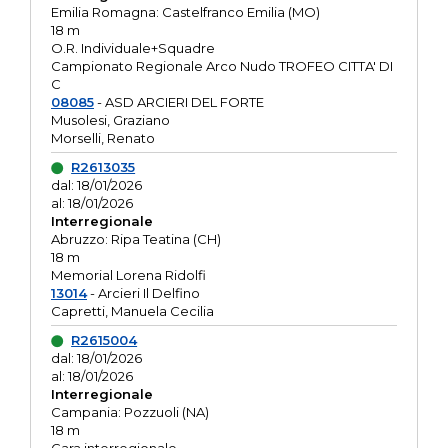
Emilia Romagna: Castelfranco Emilia (MO)
18 m
O.R. Individuale+Squadre
Campionato Regionale Arco Nudo TROFEO CITTA' DI
C
08085
- ASD ARCIERI DEL FORTE
Musolesi, Graziano
Morselli, Renato
R2613035
dal: 18/01/2026
al: 18/01/2026
Interregionale
Abruzzo: Ripa Teatina (CH)
18 m
Memorial Lorena Ridolfi
13014
- Arcieri Il Delfino
Capretti, Manuela Cecilia
R2615004
dal: 18/01/2026
al: 18/01/2026
Interregionale
Campania: Pozzuoli (NA)
18 m