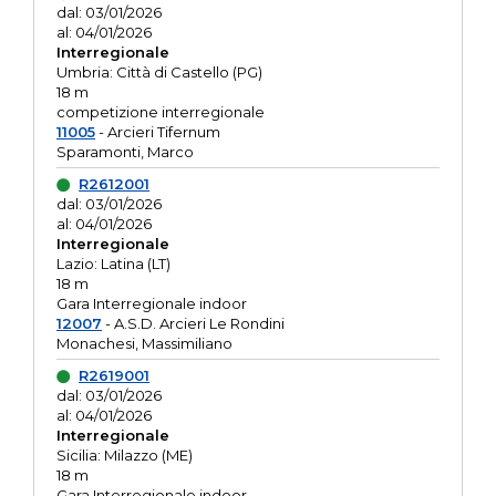
dal: 03/01/2026
al: 04/01/2026
Interregionale
Umbria: Città di Castello (PG)
18 m
competizione interregionale
11005
- Arcieri Tifernum
Sparamonti, Marco
R2612001
dal: 03/01/2026
al: 04/01/2026
Interregionale
Lazio: Latina (LT)
18 m
Gara Interregionale indoor
12007
- A.S.D. Arcieri Le Rondini
Monachesi, Massimiliano
R2619001
dal: 03/01/2026
al: 04/01/2026
Interregionale
Sicilia: Milazzo (ME)
18 m
Gara Interregionale indoor