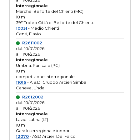
al: 11/01/2026
Interregionale
Marche: Belforte del Chienti (MC)
18 m
39° Trofeo Città di Belforte del Chienti.
10031
- Medio Chienti
Censi, Flavio
R2611002
dal: 10/01/2026
al: 11/01/2026
Interregionale
Umbria: Panicale (PG)
18 m
competizione interregionale
11016
- A.S.D. Gruppo Arcieri Simba
Caneva, Linda
R2612002
dal: 10/01/2026
al: 11/01/2026
Interregionale
Lazio: Latina (LT)
18 m
Gara Interregionale indoor
12070
- ASD Arcieri Del Falco