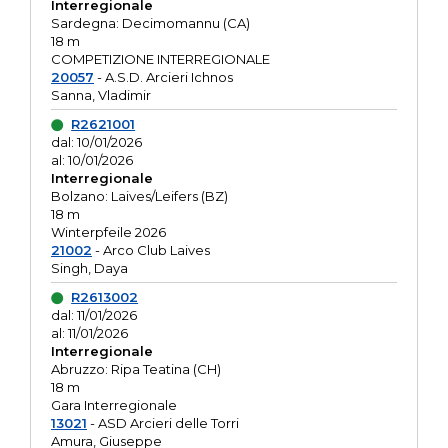
Interregionale
Sardegna: Decimomannu (CA)
18 m
COMPETIZIONE INTERREGIONALE
20057
- A.S.D. Arcieri Ichnos
Sanna, Vladimir
R2621001
dal: 10/01/2026
al: 10/01/2026
Interregionale
Bolzano: Laives/Leifers (BZ)
18 m
Winterpfeile 2026
21002
- Arco Club Laives
Singh, Daya
R2613002
dal: 11/01/2026
al: 11/01/2026
Interregionale
Abruzzo: Ripa Teatina (CH)
18 m
Gara Interregionale
13021
- ASD Arcieri delle Torri
Amura, Giuseppe