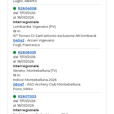
Luglio, Alberto
R2604008
dal: 17/01/2026
al: 18/01/2026
Interregionale
Lombardia: Vigevano (PV)
18 m
10° Torneo Di Sant'antonio esclusione AN lombardi
04042
- Arcieri Vigevano
Fogli, Francesco
R2606005
dal: 17/01/2026
al: 18/01/2026
Interregionale
Veneto: Montebelluna (TV)
18 m
Indoor Montebelluna 2026
06047
- ASD Archery Club Montebelluna
Pizzo, Mirko
R2607003
dal: 17/01/2026
al: 18/01/2026
Interregionale