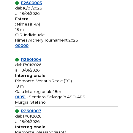
E2600003
dal: 16/01/2026
al: 18/01/2026
Estere
: Nimes (FRA)
18 m
O.R. Individuale
Nimes Archery Tournament 2026
00000
-
--
R2601004
dal: 17/01/2026
al: 18/01/2026
Interregionale
Piemonte: Venaria Reale (TO)
18 m
Gara Interregionale 18m
01051
- Sentiero Selvaggio ASD-APS
Murgia, Stefano
R2601007
dal: 17/01/2026
al: 18/01/2026
Interregionale
Piemonte: Alessandria (AL)