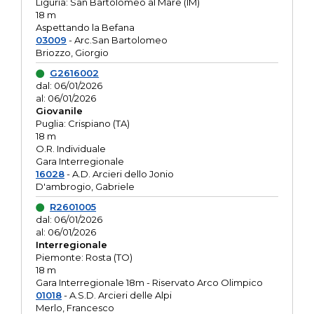
Liguria: San Bartolomeo al Mare (IM)
18 m
Aspettando la Befana
03009
- Arc.San Bartolomeo
Briozzo, Giorgio
G2616002
dal: 06/01/2026
al: 06/01/2026
Giovanile
Puglia: Crispiano (TA)
18 m
O.R. Individuale
Gara Interregionale
16028
- A.D. Arcieri dello Jonio
D'ambrogio, Gabriele
R2601005
dal: 06/01/2026
al: 06/01/2026
Interregionale
Piemonte: Rosta (TO)
18 m
Gara Interregionale 18m - Riservato Arco Olimpico
01018
- A.S.D. Arcieri delle Alpi
Merlo, Francesco