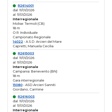
R2614001
dal: 11/01/2026
al: 11/01/2026
Interregionale
Molise: Termoli (CB)
18 m
O.R. Individuale
Campionato Regionale
14022
- A.S.D. Arcieri del Mare
Capretti, Manuela Cecilia
R2615003
dal: 11/01/2026
al: 11/01/2026
Interregionale
Campania: Benevento (BN)
18 m
Gara interregionale
15080
- ASD Arcieri Sanniti
Giordano, Carmine
R2616003
dal: 11/01/2026
al: 11/01/2026
Interregionale