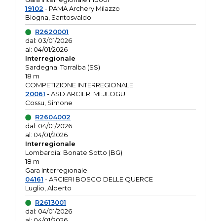
19102
- PAMA Archery Milazzo
Blogna, Santosvaldo
R2620001
dal: 03/01/2026
al: 04/01/2026
Interregionale
Sardegna: Torralba (SS)
18 m
COMPETIZIONE INTERREGIONALE
20061
- ASD ARCIERI MEJLOGU
Cossu, Simone
R2604002
dal: 04/01/2026
al: 04/01/2026
Interregionale
Lombardia: Bonate Sotto (BG)
18 m
Gara Interregionale
04161
- ARCIERI BOSCO DELLE QUERCE
Luglio, Alberto
R2613001
dal: 04/01/2026
al: 04/01/2026