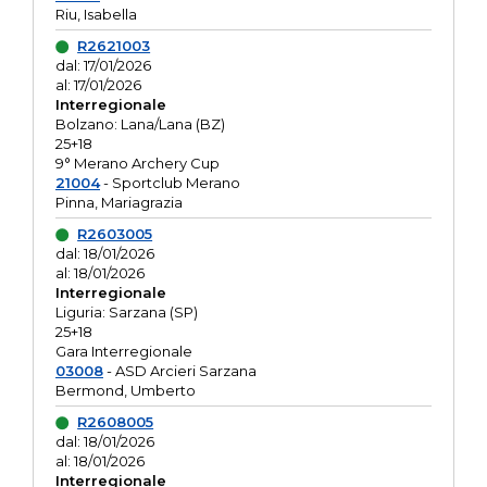
Riu, Isabella
R2621003
dal: 17/01/2026
al: 17/01/2026
Interregionale
Bolzano: Lana/Lana (BZ)
25+18
9° Merano Archery Cup
21004
- Sportclub Merano
Pinna, Mariagrazia
R2603005
dal: 18/01/2026
al: 18/01/2026
Interregionale
Liguria: Sarzana (SP)
25+18
Gara Interregionale
03008
- ASD Arcieri Sarzana
Bermond, Umberto
R2608005
dal: 18/01/2026
al: 18/01/2026
Interregionale