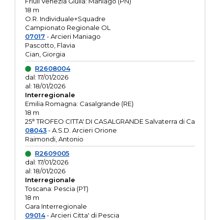
Friuli Venezia Giulia: Maniago (PN)
18 m
O.R. Individuale+Squadre
Campionato Regionale OL
07017
- Arcieri Maniago
Pascotto, Flavia
Cian, Giorgia
R2608004
dal: 17/01/2026
al: 18/01/2026
Interregionale
Emilia Romagna: Casalgrande (RE)
18 m
25° TROFEO CITTA' DI CASALGRANDE Salvaterra di Ca
08043
- A.S.D. Arcieri Orione
Raimondi, Antonio
R2609005
dal: 17/01/2026
al: 18/01/2026
Interregionale
Toscana: Pescia (PT)
18 m
Gara Interregionale
09014
- Arcieri Citta' di Pescia