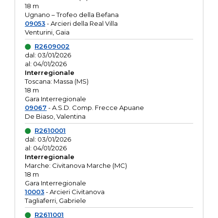
18 m
Ugnano – Trofeo della Befana
09053
- Arcieri della Real Villa
Venturini, Gaia
R2609002
dal: 03/01/2026
al: 04/01/2026
Interregionale
Toscana: Massa (MS)
18 m
Gara Interregionale
09067
- A.S.D. Comp. Frecce Apuane
De Biaso, Valentina
R2610001
dal: 03/01/2026
al: 04/01/2026
Interregionale
Marche: Civitanova Marche (MC)
18 m
Gara Interregionale
10003
- Arcieri Civitanova
Tagliaferri, Gabriele
R2611001