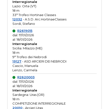
Interregionale
Lazio: Orte (VT)
18 m
33° Trofeo Hortinae Classes
12032
- A.S.D. Arc.HortinaeClasses
Sordi, Stefano
R2619015
dal: 17/01/2026
al: 18/01/2026
Interregionale
Sicilia: Milazzo (ME)
18 m
9° Trofeo dei Nebrodi
19127
- ASD ARCIERI DEI NEBRODI
Cascio, Manuela
Lenzo, Carmela
R2620003
dal: 17/01/2026
al: 18/01/2026
Interregionale
Sardegna: Uras (OR)
18 m
COMPETIZIONE INTERREGIONALE
20010
- Arcieri Uras