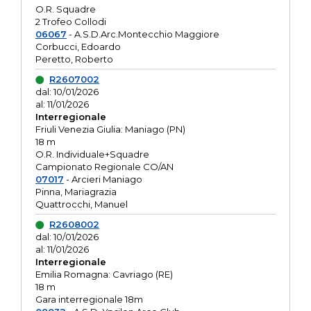
O.R. Squadre
2 Trofeo Collodi
06067
- A.S.D.Arc.Montecchio Maggiore
Corbucci, Edoardo
Peretto, Roberto
R2607002
dal: 10/01/2026
al: 11/01/2026
Interregionale
Friuli Venezia Giulia: Maniago (PN)
18 m
O.R. Individuale+Squadre
Campionato Regionale CO/AN
07017
- Arcieri Maniago
Pinna, Mariagrazia
Quattrocchi, Manuel
R2608002
dal: 10/01/2026
al: 11/01/2026
Interregionale
Emilia Romagna: Cavriago (RE)
18 m
Gara interregionale 18m