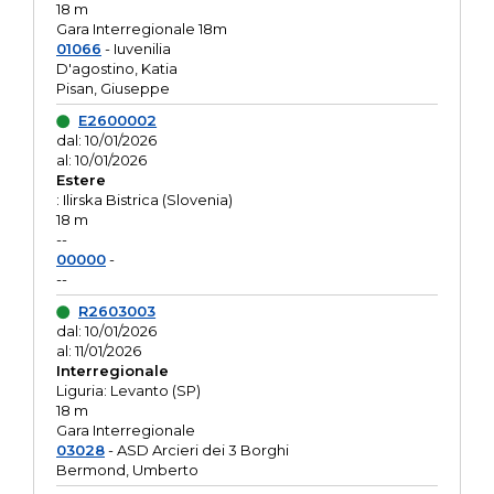
18 m
Gara Interregionale 18m
01066
- Iuvenilia
D'agostino, Katia
Pisan, Giuseppe
E2600002
dal: 10/01/2026
al: 10/01/2026
Estere
: Ilirska Bistrica (Slovenia)
18 m
--
00000
-
--
R2603003
dal: 10/01/2026
al: 11/01/2026
Interregionale
Liguria: Levanto (SP)
18 m
Gara Interregionale
03028
- ASD Arcieri dei 3 Borghi
Bermond, Umberto