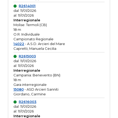
R2614001
dal: 11/01/2026
al: 11/01/2026
Interregionale
Molise: Termoli (CB)
18 m
O.R. Individuale
Campionato Regionale
14022
- A.S.D. Arcieri del Mare
Capretti, Manuela Cecilia
R2615003
dal: 11/01/2026
al: 11/01/2026
Interregionale
Campania: Benevento (BN)
18 m
Gara interregionale
15080
- ASD Arcieri Sanniti
Giordano, Carmine
R2616003
dal: 11/01/2026
al: 11/01/2026
Interregionale