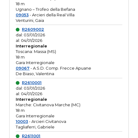
18 m
Ugnano – Trofeo della Befana
09053
- Arcieri della Real Villa
Venturini, Gaia
R2609002
dal: 03/01/2026
al: 04/01/2026
Interregionale
Toscana: Massa (MS)
18 m
Gara Interregionale
09067
- A.S.D. Comp. Frecce Apuane
De Biaso, Valentina
R2610001
dal: 03/01/2026
al: 04/01/2026
Interregionale
Marche: Civitanova Marche (MC)
18 m
Gara Interregionale
10003
- Arcieri Civitanova
Tagliaferri, Gabriele
R2611001