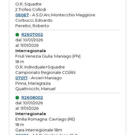
O.R. Squadre
2 Trofeo Collodi
06067
- A.S.D.Arc.Montecchio Maggiore
Corbucci, Edoardo
Peretto, Roberto
R2607002
dal: 10/01/2026
al: 11/01/2026
Interregionale
Friuli Venezia Giulia: Maniago (PN)
18 m
O.R. Individuale+Squadre
Campionato Regionale CO/AN
07017
- Arcieri Maniago
Pinna, Mariagrazia
Quattrocchi, Manuel
R2608002
dal: 10/01/2026
al: 11/01/2026
Interregionale
Emilia Romagna: Cavriago (RE)
18 m
Gara interregionale 18m