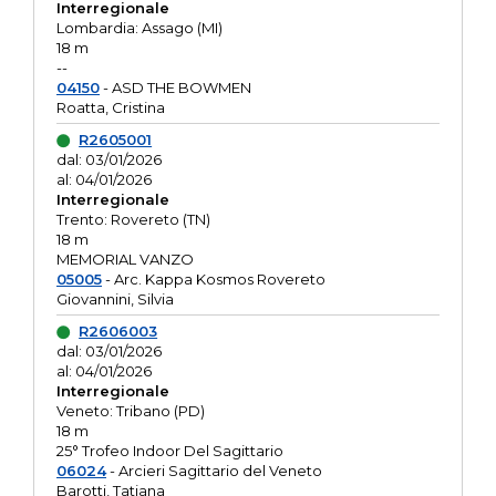
Interregionale
Lombardia: Assago (MI)
18 m
--
04150
- ASD THE BOWMEN
Roatta, Cristina
R2605001
dal: 03/01/2026
al: 04/01/2026
Interregionale
Trento: Rovereto (TN)
18 m
MEMORIAL VANZO
05005
- Arc. Kappa Kosmos Rovereto
Giovannini, Silvia
R2606003
dal: 03/01/2026
al: 04/01/2026
Interregionale
Veneto: Tribano (PD)
18 m
25° Trofeo Indoor Del Sagittario
06024
- Arcieri Sagittario del Veneto
Barotti, Tatiana