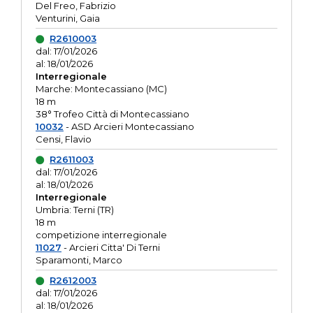
Del Freo, Fabrizio
Venturini, Gaia
R2610003
dal: 17/01/2026
al: 18/01/2026
Interregionale
Marche: Montecassiano (MC)
18 m
38° Trofeo Città di Montecassiano
10032
- ASD Arcieri Montecassiano
Censi, Flavio
R2611003
dal: 17/01/2026
al: 18/01/2026
Interregionale
Umbria: Terni (TR)
18 m
competizione interregionale
11027
- Arcieri Citta' Di Terni
Sparamonti, Marco
R2612003
dal: 17/01/2026
al: 18/01/2026