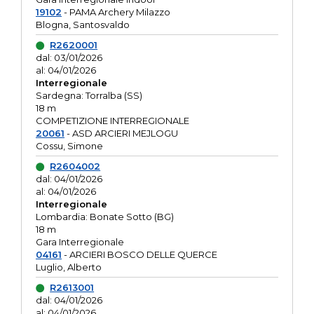
19102
- PAMA Archery Milazzo
Blogna, Santosvaldo
R2620001
dal: 03/01/2026
al: 04/01/2026
Interregionale
Sardegna: Torralba (SS)
18 m
COMPETIZIONE INTERREGIONALE
20061
- ASD ARCIERI MEJLOGU
Cossu, Simone
R2604002
dal: 04/01/2026
al: 04/01/2026
Interregionale
Lombardia: Bonate Sotto (BG)
18 m
Gara Interregionale
04161
- ARCIERI BOSCO DELLE QUERCE
Luglio, Alberto
R2613001
dal: 04/01/2026
al: 04/01/2026