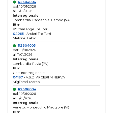
R2604004
dal: 10/01/2026
al: 11/01/2026
Interregionale
Lombardia: Cardano al Campo (VA)
18 m
8° Challenge Tre Torri
04065
- Arcieri Tre Torri
Melone, Fabio
R2604005
dal: 10/01/2026
al: 11/01/2026
Interregionale
Lombardia: Pavia (PV)
18 m
Gara Interregionale
04137
- A.S.D. ARCIERI MINERVA
Migliorati, Marco
R2606004
dal: 10/01/2026
al: 11/01/2026
Interregionale
Veneto: Montecchio Maggiore (VI)
18 m