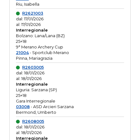
Riu, Isabella
R2621003
dal: 17/01/2026
al: 17/01/2026
Interregionale
Bolzano: Lana/Lana (BZ)
25+18
9° Merano Archery Cup
21004
- Sportclub Merano
Pinna, Mariagrazia
R2603005
dal: 18/01/2026
al: 18/01/2026
Interregionale
Liguria: Sarzana (SP)
25+18
Gara Interregionale
03008
- ASD Arcieri Sarzana
Bermond, Umberto
R2608005
dal: 18/01/2026
al: 18/01/2026
Interregionale