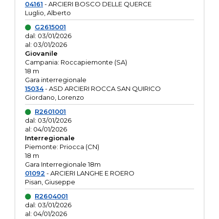
04161
- ARCIERI BOSCO DELLE QUERCE
Luglio, Alberto
G2615001
dal: 03/01/2026
al: 03/01/2026
Giovanile
Campania: Roccapiemonte (SA)
18 m
Gara interregionale
15034
- ASD ARCIERI ROCCA SAN QUIRICO
Giordano, Lorenzo
R2601001
dal: 03/01/2026
al: 04/01/2026
Interregionale
Piemonte: Priocca (CN)
18 m
Gara Interregionale 18m
01092
- ARCIERI LANGHE E ROERO
Pisan, Giuseppe
R2604001
dal: 03/01/2026
al: 04/01/2026