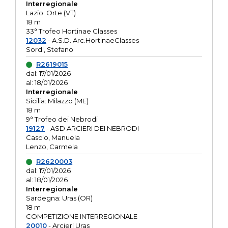
Interregionale
Lazio: Orte (VT)
18 m
33° Trofeo Hortinae Classes
12032
- A.S.D. Arc.HortinaeClasses
Sordi, Stefano
R2619015
dal: 17/01/2026
al: 18/01/2026
Interregionale
Sicilia: Milazzo (ME)
18 m
9° Trofeo dei Nebrodi
19127
- ASD ARCIERI DEI NEBRODI
Cascio, Manuela
Lenzo, Carmela
R2620003
dal: 17/01/2026
al: 18/01/2026
Interregionale
Sardegna: Uras (OR)
18 m
COMPETIZIONE INTERREGIONALE
20010
- Arcieri Uras