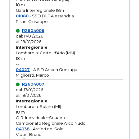
18 m
Gara Interregionale 18m
01080
- SSD DLF Alessandria
Pisan, Giuseppe
R2604006
dal: 17/01/2026
al: 18/01/2026
Interregionale
Lombardia: Castel d'Ario (MN)
18 m
--
04027
- A.S.D.Arcieri Gonzaga
Migliorati, Marco
R2604007
dal: 17/01/2026
al: 18/01/2026
Interregionale
Lombardia: Solaro (MI)
18 m
O.R. Individuale+Squadre
Campionato Regionale Arco Nudo
04038
- Arcieri del Sole
Vidari, Bruno