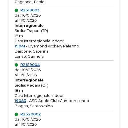
Cagnacci, Fabio
R2619003
dal: 10/01/2026
al: 11/01/2026
Interregionale
Sicilia: Trapani (TP)
18 m
Gara Interregionale indoor
19041
- Dyamond Archery Palermo
Daidone, Caterina
Lenzo, Carmela
R2619004
dal: 10/01/2026
al: 11/01/2026
Interregionale
Sicilia: Pedara (CT)
18 m
Gara Interregionale indoor
19083
- ASD Apple Club Camporotondo
Blogna, Santosvaldo
R2620002
dal: 10/01/2026
al: 11/01/2026