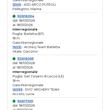
Gara interregionale
15109
- ASD ARCO PUTEOLI
Pellegrino, Marina
R2616004
dal: 18/01/2026
al: 18/01/2026
Interregionale
Puglia: Barletta (BT)
18 m
Gara Interregionale
16031
- Archery Team Barletta
Vitale, Giacomo
R2616005
dal: 18/01/2026
al: 18/01/2026
Interregionale
Puglia: San Cesario di Lecce (LE)
18 m
Gara Interregionale
16099
- EVO' ARCHERY TEAM
Accoto, Lucia
R2617001
dal: 18/01/2026
al: 18/01/2026