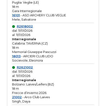
Puglia: Veglie (LE)
18 m
Gara Interregionale
16101
- ASD ARCHERY CLUB VEGLIE
Mele, Salvatore
R2618002
dal: 11/01/2026
al: 11/01/2026
Interregionale
Calabria: TAVERNA (CZ)
18 m
Memorial Giuseppe Pascuzzi
18013
- ARCIERI CLUB LIDO
Socievole, Eleonora
R2621002
dal: 11/01/2026
al: 11/01/2026
Interregionale
Bolzano: Laives/Leifers (BZ)
18 m
Frecce d’inverno 2026
21002
- Arco Club Laives
Singh, Daya