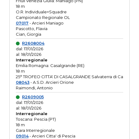
Friuli Venezia Giulia: Maniago (PN)
18 m
O.R. Individuale+Squadre
Campionato Regionale OL
07017
- Arcieri Maniago
Pascotto, Flavia
Cian, Giorgia
R2608004
dal: 17/01/2026
al: 18/01/2026
Interregionale
Emilia Romagna: Casalgrande (RE)
18 m
25° TROFEO CITTA' DI CASALGRANDE Salvaterra di Ca
08043
- A.S.D. Arcieri Orione
Raimondi, Antonio
R2609005
dal: 17/01/2026
al: 18/01/2026
Interregionale
Toscana: Pescia (PT)
18 m
Gara Interregionale
09014
- Arcieri Citta' di Pescia