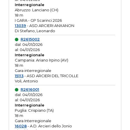
Interregionale
Abruzzo: Lanciano (CH)
18 m
I GARA - GP Scarinci 2026
13039
- ASD ARCIERI ANXANON
Di Stefano, Leonardo
R2615002
dal: 04/01/2026
al: 04/01/2026
Interregionale
Campania: Ariano Irpino (AV)
18 m
Gara interregionale
15113
- ASD ARCIERI DEL TRICOLLE
Voli, Antonio
R2616001
dal: 04/01/2026
al: 04/01/2026
Interregionale
Puglia: Crispiano (TA)
18 m
Gara Interregionale
16028
- A.D. Arcieri dello Jonio