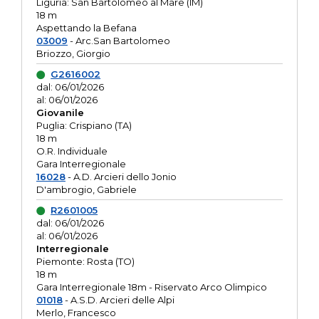
Liguria: San Bartolomeo al Mare (IM)
18 m
Aspettando la Befana
03009
- Arc.San Bartolomeo
Briozzo, Giorgio
G2616002
dal: 06/01/2026
al: 06/01/2026
Giovanile
Puglia: Crispiano (TA)
18 m
O.R. Individuale
Gara Interregionale
16028
- A.D. Arcieri dello Jonio
D'ambrogio, Gabriele
R2601005
dal: 06/01/2026
al: 06/01/2026
Interregionale
Piemonte: Rosta (TO)
18 m
Gara Interregionale 18m - Riservato Arco Olimpico
01018
- A.S.D. Arcieri delle Alpi
Merlo, Francesco