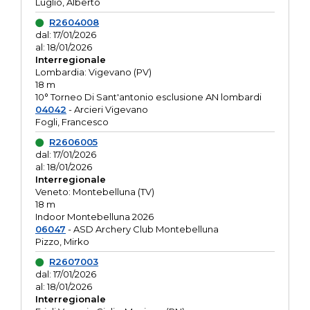
Luglio, Alberto
R2604008
dal: 17/01/2026
al: 18/01/2026
Interregionale
Lombardia: Vigevano (PV)
18 m
10° Torneo Di Sant'antonio esclusione AN lombardi
04042
- Arcieri Vigevano
Fogli, Francesco
R2606005
dal: 17/01/2026
al: 18/01/2026
Interregionale
Veneto: Montebelluna (TV)
18 m
Indoor Montebelluna 2026
06047
- ASD Archery Club Montebelluna
Pizzo, Mirko
R2607003
dal: 17/01/2026
al: 18/01/2026
Interregionale