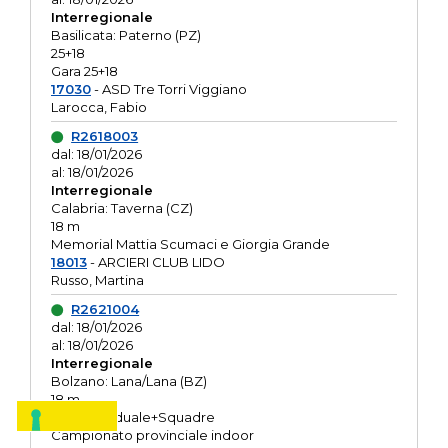
Interregionale
Basilicata: Paterno (PZ)
25+18
Gara 25+18
17030
- ASD Tre Torri Viggiano
Larocca, Fabio
R2618003
dal: 18/01/2026
al: 18/01/2026
Interregionale
Calabria: Taverna (CZ)
18 m
Memorial Mattia Scumaci e Giorgia Grande
18013
- ARCIERI CLUB LIDO
Russo, Martina
R2621004
dal: 18/01/2026
al: 18/01/2026
Interregionale
Bolzano: Lana/Lana (BZ)
18 m
O.R. Individuale+Squadre
Campionato provinciale indoor