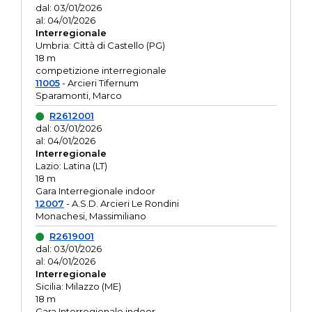
dal: 03/01/2026
al: 04/01/2026
Interregionale
Umbria: Città di Castello (PG)
18 m
competizione interregionale
11005
- Arcieri Tifernum
Sparamonti, Marco
R2612001
dal: 03/01/2026
al: 04/01/2026
Interregionale
Lazio: Latina (LT)
18 m
Gara Interregionale indoor
12007
- A.S.D. Arcieri Le Rondini
Monachesi, Massimiliano
R2619001
dal: 03/01/2026
al: 04/01/2026
Interregionale
Sicilia: Milazzo (ME)
18 m
Gara Interregionale indoor