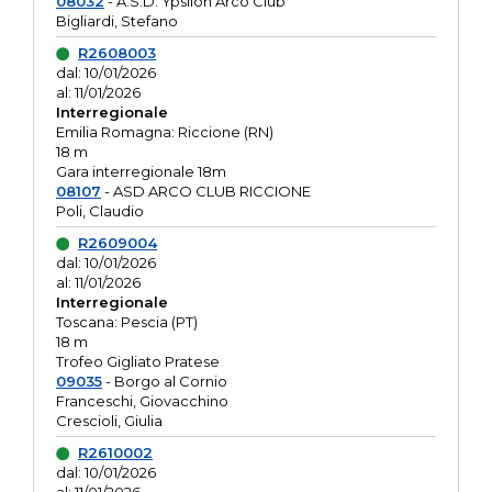
08032
- A.S.D. Ypsilon Arco Club
Bigliardi, Stefano
R2608003
dal: 10/01/2026
al: 11/01/2026
Interregionale
Emilia Romagna: Riccione (RN)
18 m
Gara interregionale 18m
08107
- ASD ARCO CLUB RICCIONE
Poli, Claudio
R2609004
dal: 10/01/2026
al: 11/01/2026
Interregionale
Toscana: Pescia (PT)
18 m
Trofeo Gigliato Pratese
09035
- Borgo al Cornio
Franceschi, Giovacchino
Crescioli, Giulia
R2610002
dal: 10/01/2026