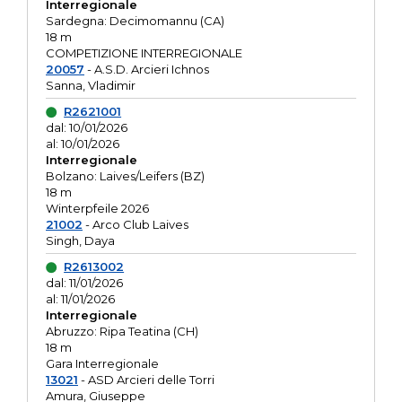
Interregionale
Sardegna: Decimomannu (CA)
18 m
COMPETIZIONE INTERREGIONALE
20057
- A.S.D. Arcieri Ichnos
Sanna, Vladimir
R2621001
dal: 10/01/2026
al: 10/01/2026
Interregionale
Bolzano: Laives/Leifers (BZ)
18 m
Winterpfeile 2026
21002
- Arco Club Laives
Singh, Daya
R2613002
dal: 11/01/2026
al: 11/01/2026
Interregionale
Abruzzo: Ripa Teatina (CH)
18 m
Gara Interregionale
13021
- ASD Arcieri delle Torri
Amura, Giuseppe