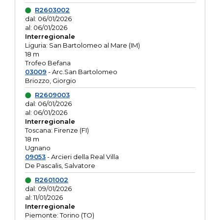
R2603002
dal: 06/01/2026
al: 06/01/2026
Interregionale
Liguria: San Bartolomeo al Mare (IM)
18 m
Trofeo Befana
03009
- Arc.San Bartolomeo
Briozzo, Giorgio
R2609003
dal: 06/01/2026
al: 06/01/2026
Interregionale
Toscana: Firenze (FI)
18 m
Ugnano
09053
- Arcieri della Real Villa
De Pascalis, Salvatore
R2601002
dal: 09/01/2026
al: 11/01/2026
Interregionale
Piemonte: Torino (TO)