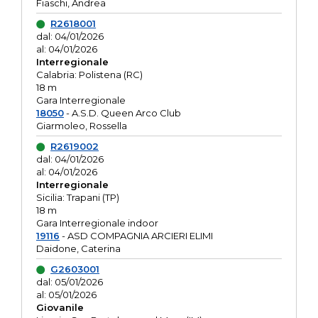
Fiaschi, Andrea
R2618001
dal: 04/01/2026
al: 04/01/2026
Interregionale
Calabria: Polistena (RC)
18 m
Gara Interregionale
18050
- A.S.D. Queen Arco Club
Giarmoleo, Rossella
R2619002
dal: 04/01/2026
al: 04/01/2026
Interregionale
Sicilia: Trapani (TP)
18 m
Gara Interregionale indoor
19116
- ASD COMPAGNIA ARCIERI ELIMI
Daidone, Caterina
G2603001
dal: 05/01/2026
al: 05/01/2026
Giovanile