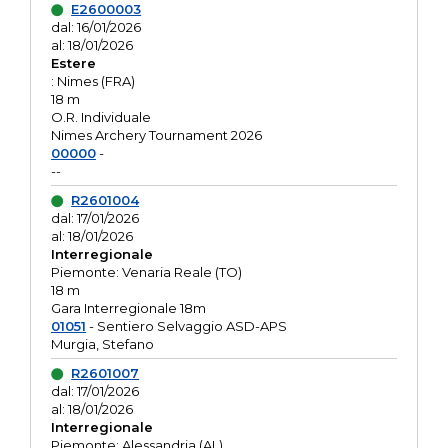
E2600003
dal: 16/01/2026
al: 18/01/2026
Estere
: Nimes (FRA)
18 m
O.R. Individuale
Nimes Archery Tournament 2026
00000
-
--
R2601004
dal: 17/01/2026
al: 18/01/2026
Interregionale
Piemonte: Venaria Reale (TO)
18 m
Gara Interregionale 18m
01051
- Sentiero Selvaggio ASD-APS
Murgia, Stefano
R2601007
dal: 17/01/2026
al: 18/01/2026
Interregionale
Piemonte: Alessandria (AL)