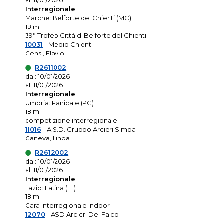
al: 11/01/2026
Interregionale
Marche: Belforte del Chienti (MC)
18 m
39° Trofeo Città di Belforte del Chienti.
10031
- Medio Chienti
Censi, Flavio
R2611002
dal: 10/01/2026
al: 11/01/2026
Interregionale
Umbria: Panicale (PG)
18 m
competizione interregionale
11016
- A.S.D. Gruppo Arcieri Simba
Caneva, Linda
R2612002
dal: 10/01/2026
al: 11/01/2026
Interregionale
Lazio: Latina (LT)
18 m
Gara Interregionale indoor
12070
- ASD Arcieri Del Falco