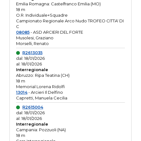
Emilia Romagna: Castelfranco Emilia (MO)
18 m
O.R. Individuale+Squadre
Campionato Regionale Arco Nudo TROFEO CITTA' DI
C
08085
- ASD ARCIERI DEL FORTE
Musolesi, Graziano
Morselli, Renato
R2613035
dal: 18/01/2026
al: 18/01/2026
Interregionale
Abruzzo: Ripa Teatina (CH)
18 m
Memorial Lorena Ridolfi
13014
- Arcieri Il Delfino
Capretti, Manuela Cecilia
R2615004
dal: 18/01/2026
al: 18/01/2026
Interregionale
Campania: Pozzuoli (NA)
18 m