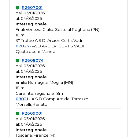
R2607001
dal: 03/01/2026
al: 04/01/2026
Interregionale
Friuli Venezia Giulia: Sesto al Reghena (PN)
18 m
3° Trofeo A.S.D. Arcieri Curtis Vadi
07025
- ASD ARCIERI CURTIS VADI
Quattrocchi, Manuel
R2608074
dal: 03/01/2026
al: 04/01/2026
Interregionale
Emilia Romagna: Moglia (MN)
18 m
Gara interregionale 18m
08021
- A.S.D.Comp.Arc.del Torrazzo
Morselli, Renato
R2609001
dal: 03/01/2026
al: 04/01/2026
Interregionale
Toscana: Firenze (FI)