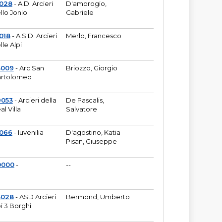
6028
- A.D. Arcieri
D'ambrogio,
llo Jonio
Gabriele
018
- A.S.D. Arcieri
Merlo, Francesco
lle Alpi
3009
- Arc.San
Briozzo, Giorgio
rtolomeo
9053
- Arcieri della
De Pascalis,
al Villa
Salvatore
1066
- Iuvenilia
D'agostino, Katia
Pisan, Giuseppe
0000
-
--
3028
- ASD Arcieri
Bermond, Umberto
i 3 Borghi