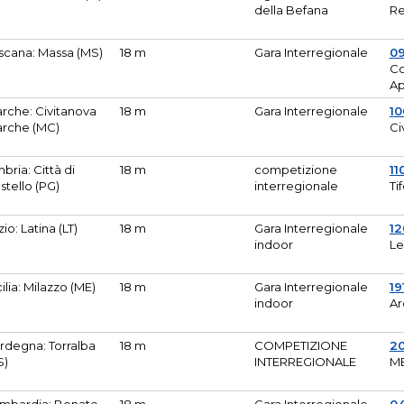
della Befana
Re
scana: Massa (MS)
18 m
Gara Interregionale
0
Co
A
rche: Civitanova
18 m
Gara Interregionale
10
rche (MC)
Ci
bria: Città di
18 m
competizione
11
stello (PG)
interregionale
Ti
zio: Latina (LT)
18 m
Gara Interregionale
1
indoor
Le
cilia: Milazzo (ME)
18 m
Gara Interregionale
19
indoor
Ar
rdegna: Torralba
18 m
COMPETIZIONE
2
S)
INTERREGIONALE
M