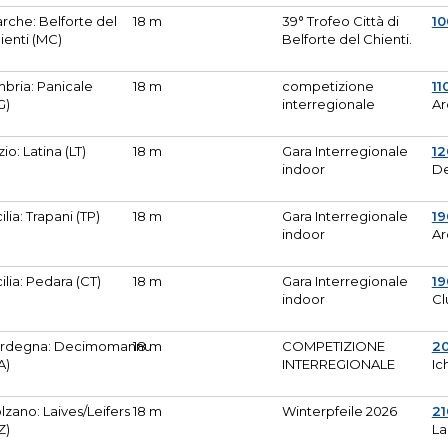
rche: Belforte del
18 m
39° Trofeo Città di
10
ienti (MC)
Belforte del Chienti.
bria: Panicale
18 m
competizione
11
G)
interregionale
Ar
zio: Latina (LT)
18 m
Gara Interregionale
1
indoor
De
cilia: Trapani (TP)
18 m
Gara Interregionale
19
indoor
Ar
cilia: Pedara (CT)
18 m
Gara Interregionale
19
indoor
Cl
rdegna: Decimomannu
18 m
COMPETIZIONE
2
A)
INTERREGIONALE
Ic
lzano: Laives/Leifers
18 m
Winterpfeile 2026
2
Z)
La