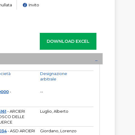
nullata
Invito
cietà
Designazione
arbitrale
0000
-
--
161
- ARCIERI
Luglio, Alberto
OSCO DELLE
UERCE
034
- ASD ARCIERI
Giordano, Lorenzo