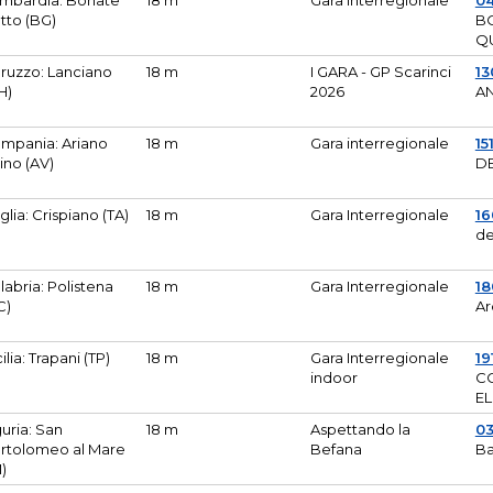
mbardia: Bonate
18 m
Gara Interregionale
04
tto (BG)
B
Q
ruzzo: Lanciano
18 m
I GARA - GP Scarinci
13
H)
2026
A
mpania: Ariano
18 m
Gara interregionale
15
pino (AV)
DE
glia: Crispiano (TA)
18 m
Gara Interregionale
1
de
labria: Polistena
18 m
Gara Interregionale
18
C)
Ar
cilia: Trapani (TP)
18 m
Gara Interregionale
19
indoor
CO
EL
guria: San
18 m
Aspettando la
0
rtolomeo al Mare
Befana
Ba
M)