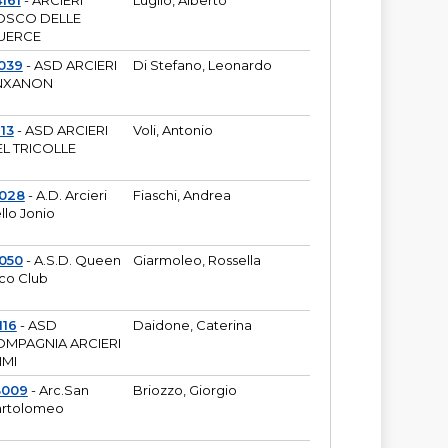
161
- ARCIERI
Luglio, Alberto
OSCO DELLE
UERCE
039
- ASD ARCIERI
Di Stefano, Leonardo
NXANON
113
- ASD ARCIERI
Voli, Antonio
L TRICOLLE
6028
- A.D. Arcieri
Fiaschi, Andrea
llo Jonio
050
- A.S.D. Queen
Giarmoleo, Rossella
co Club
116
- ASD
Daidone, Caterina
MPAGNIA ARCIERI
IMI
3009
- Arc.San
Briozzo, Giorgio
rtolomeo