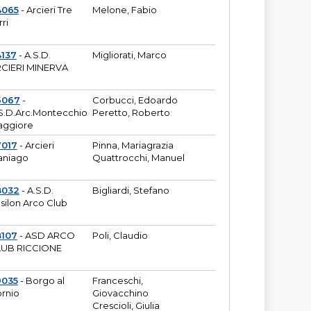
4065
- Arcieri Tre
Melone, Fabio
rri
137
- A.S.D.
Migliorati, Marco
CIERI MINERVA
6067
-
Corbucci, Edoardo
S.D.Arc.Montecchio
Peretto, Roberto
ggiore
7017
- Arcieri
Pinna, Mariagrazia
aniago
Quattrocchi, Manuel
8032
- A.S.D.
Bigliardi, Stefano
silon Arco Club
8107
- ASD ARCO
Poli, Claudio
UB RICCIONE
9035
- Borgo al
Franceschi,
rnio
Giovacchino
Crescioli, Giulia