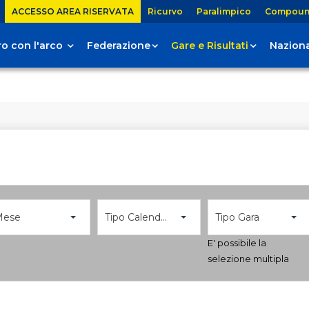
ACCESSO AREA RISERVATA
Ricurvo
Paralimpico
Compou
tiro con l'arco
Federazione
Gare e Risultati
Naziona
Mese
Tipo Calendario
Tipo Gara
E' possibile la
selezione multipla