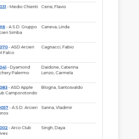
031
- Medio Chienti
Censi, Flavio
016
- A.S.D. Gruppo
Caneva, Linda
cieri Simba
2070
- ASD Arcieri
Cagnacci, Fabio
l Falco
041
- Dyamond
Daidone, Caterina
chery Palermo
Lenzo, Carmela
083
- ASD Apple
Blogna, Santosvaldo
ub Camporotondo
0057
- A.S.D. Arcieri
Sanna, Vladimir
hnos
1002
- Arco Club
Singh, Daya
ives