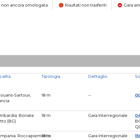
ara non ancora omologata
Risultati non trasferiti
Gara an
calità
Tipologia
Dettaglio
So
Mouans-Sartoux,
18 m
--
0
ancia
mbardia: Bonate
18 m
Gara Interregionale
04
tto (BG)
B
Q
mpania: Roccapiemonte
18 m
Gara interregionale
15