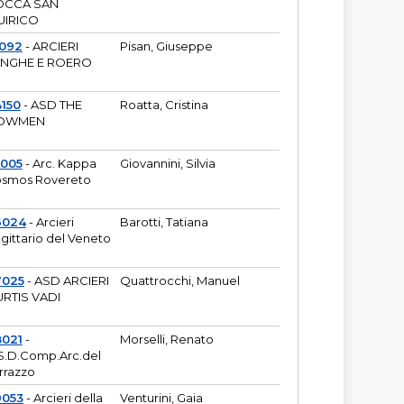
OCCA SAN
UIRICO
1092
- ARCIERI
Pisan, Giuseppe
ANGHE E ROERO
150
- ASD THE
Roatta, Cristina
OWMEN
5005
- Arc. Kappa
Giovannini, Silvia
smos Rovereto
6024
- Arcieri
Barotti, Tatiana
gittario del Veneto
7025
- ASD ARCIERI
Quattrocchi, Manuel
RTIS VADI
8021
-
Morselli, Renato
S.D.Comp.Arc.del
rrazzo
9053
- Arcieri della
Venturini, Gaia