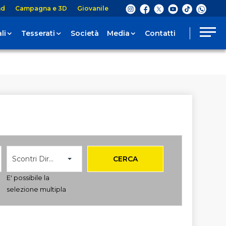
nd
Campagna e 3D
Giovanile
li
Tesserati
Società
Media
Contatti
Scontri Diretti
CERCA
E' possibile la
selezione multipla