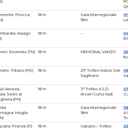
A)
R
Q
emonte: Priocca
18 m
Gara Interregionale
0
N)
18m
L
mbardia: Assago
18 m
--
04
I)
B
ento: Rovereto (TN)
18 m
MEMORIAL VANZO
0
Ko
neto: Tribano (PD)
18 m
25° Trofeo Indoor Del
0
Sagittario
Sa
iuli Venezia
18 m
3° Trofeo A.S.D.
0
ulia: Sesto al
Arcieri Curtis Vadi
CU
ghena (PN)
ilia
18 m
Gara interregionale
0
magna: Moglia
18m
A.
N)
To
scana: Firenze (FI)
18 m
Ugnano – Trofeo
0