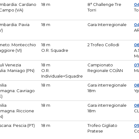
mbardia: Cardano
18 m
8° Challenge Tre
0
 Campo (VA)
Torri
To
mbardia: Pavia
18 m
Gara Interregionale
04
V)
AR
neto: Montecchio
18 m
2 Trofeo Collodi
0
ggiore (VI)
O.R. Squadre
A.
Ma
iuli Venezia
18 m
Campionato
0
ulia: Maniago (PN)
O.R.
Regionale CO/AN
M
Individuale+Squadre
ilia
18 m
Gara interregionale
0
magna: Cavriago
18m
Yp
E)
ilia
18 m
Gara interregionale
0
magna: Riccione
18m
CL
N)
scana: Pescia (PT)
18 m
Trofeo Gigliato
0
Pratese
Co