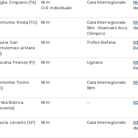
glia: Crispiano (TA)
18 m
Gara Interregionale
1
O.R. Individuale
de
emonte: Rosta (TO)
18 m
Gara Interregionale
01
18m - Riservato Arco
de
Olimpico
guria: San
18 m
Trofeo Befana
0
rtolomeo al Mare
Ba
M)
scana: Firenze (FI)
18 m
Ugnano
0
Re
emonte: Torino
18 m
Gara Interregionale
0
O)
18m
lirska Bistrica
18 m
--
0
lovenia)
guria: Levanto (SP)
18 m
Gara Interregionale
0
de