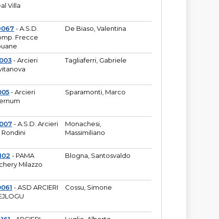
al Villa
9067
- A.S.D.
De Biaso, Valentina
mp. Frecce
puane
003
- Arcieri
Tagliaferri, Gabriele
vitanova
005
- Arcieri
Sparamonti, Marco
fernum
2007
- A.S.D. Arcieri
Monachesi,
 Rondini
Massimiliano
102
- PAMA
Blogna, Santosvaldo
chery Milazzo
0061
- ASD ARCIERI
Cossu, Simone
EJLOGU