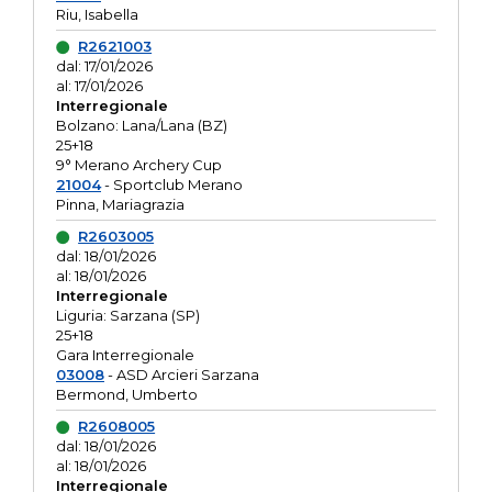
Riu, Isabella
R2621003
dal: 17/01/2026
al: 17/01/2026
Interregionale
Bolzano: Lana/Lana (BZ)
25+18
9° Merano Archery Cup
21004
- Sportclub Merano
Pinna, Mariagrazia
R2603005
dal: 18/01/2026
al: 18/01/2026
Interregionale
Liguria: Sarzana (SP)
25+18
Gara Interregionale
03008
- ASD Arcieri Sarzana
Bermond, Umberto
R2608005
dal: 18/01/2026
al: 18/01/2026
Interregionale