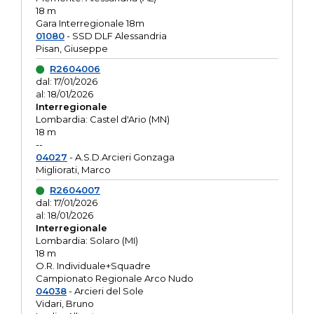
18 m
Gara Interregionale 18m
01080
- SSD DLF Alessandria
Pisan, Giuseppe
R2604006
dal: 17/01/2026
al: 18/01/2026
Interregionale
Lombardia: Castel d'Ario (MN)
18 m
--
04027
- A.S.D.Arcieri Gonzaga
Migliorati, Marco
R2604007
dal: 17/01/2026
al: 18/01/2026
Interregionale
Lombardia: Solaro (MI)
18 m
O.R. Individuale+Squadre
Campionato Regionale Arco Nudo
04038
- Arcieri del Sole
Vidari, Bruno