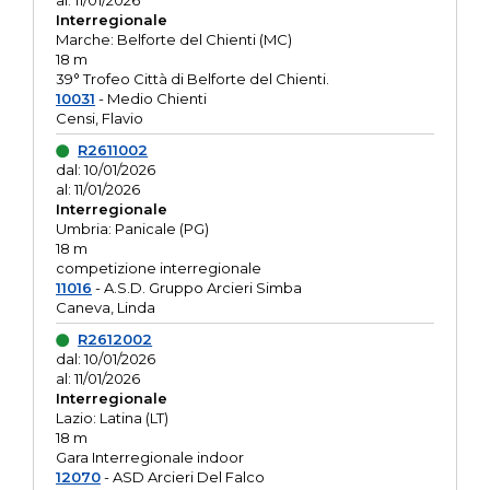
al: 11/01/2026
Interregionale
Marche: Belforte del Chienti (MC)
18 m
39° Trofeo Città di Belforte del Chienti.
10031
- Medio Chienti
Censi, Flavio
R2611002
dal: 10/01/2026
al: 11/01/2026
Interregionale
Umbria: Panicale (PG)
18 m
competizione interregionale
11016
- A.S.D. Gruppo Arcieri Simba
Caneva, Linda
R2612002
dal: 10/01/2026
al: 11/01/2026
Interregionale
Lazio: Latina (LT)
18 m
Gara Interregionale indoor
12070
- ASD Arcieri Del Falco