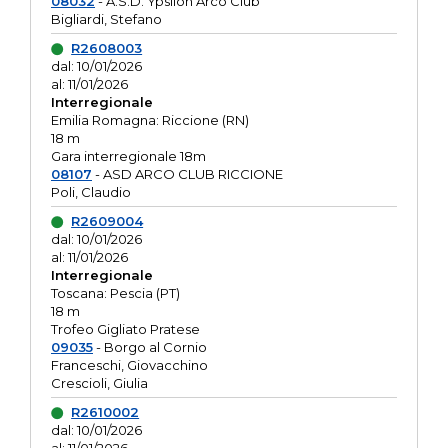
08032
- A.S.D. Ypsilon Arco Club
Bigliardi, Stefano
R2608003
dal: 10/01/2026
al: 11/01/2026
Interregionale
Emilia Romagna: Riccione (RN)
18 m
Gara interregionale 18m
08107
- ASD ARCO CLUB RICCIONE
Poli, Claudio
R2609004
dal: 10/01/2026
al: 11/01/2026
Interregionale
Toscana: Pescia (PT)
18 m
Trofeo Gigliato Pratese
09035
- Borgo al Cornio
Franceschi, Giovacchino
Crescioli, Giulia
R2610002
dal: 10/01/2026