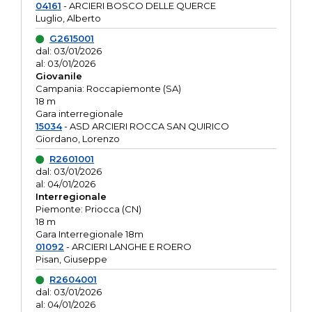
04161
- ARCIERI BOSCO DELLE QUERCE
Luglio, Alberto
G2615001
dal: 03/01/2026
al: 03/01/2026
Giovanile
Campania: Roccapiemonte (SA)
18 m
Gara interregionale
15034
- ASD ARCIERI ROCCA SAN QUIRICO
Giordano, Lorenzo
R2601001
dal: 03/01/2026
al: 04/01/2026
Interregionale
Piemonte: Priocca (CN)
18 m
Gara Interregionale 18m
01092
- ARCIERI LANGHE E ROERO
Pisan, Giuseppe
R2604001
dal: 03/01/2026
al: 04/01/2026