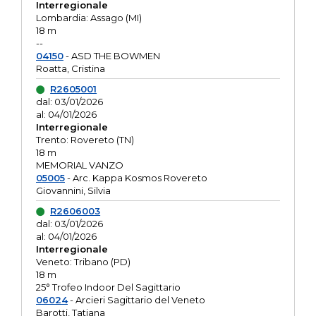
Interregionale
Lombardia: Assago (MI)
18 m
--
04150
- ASD THE BOWMEN
Roatta, Cristina
R2605001
dal: 03/01/2026
al: 04/01/2026
Interregionale
Trento: Rovereto (TN)
18 m
MEMORIAL VANZO
05005
- Arc. Kappa Kosmos Rovereto
Giovannini, Silvia
R2606003
dal: 03/01/2026
al: 04/01/2026
Interregionale
Veneto: Tribano (PD)
18 m
25° Trofeo Indoor Del Sagittario
06024
- Arcieri Sagittario del Veneto
Barotti, Tatiana