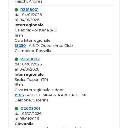
Fiaschi, Andrea
R2618001
dal: 04/01/2026
al: 04/01/2026
Interregionale
Calabria: Polistena (RC)
18 m
Gara Interregionale
18050
- A.S.D. Queen Arco Club
Giarmoleo, Rossella
R2619002
dal: 04/01/2026
al: 04/01/2026
Interregionale
Sicilia: Trapani (TP)
18 m
Gara Interregionale indoor
19116
- ASD COMPAGNIA ARCIERI ELIMI
Daidone, Caterina
G2603001
dal: 05/01/2026
al: 05/01/2026
Giovanile