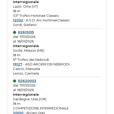
Interregionale
Lazio: Orte (VT)
18 m
33° Trofeo Hortinae Classes
12032
- A.S.D. Arc.HortinaeClasses
Sordi, Stefano
R2619015
dal: 17/01/2026
al: 18/01/2026
Interregionale
Sicilia: Milazzo (ME)
18 m
9° Trofeo dei Nebrodi
19127
- ASD ARCIERI DEI NEBRODI
Cascio, Manuela
Lenzo, Carmela
R2620003
dal: 17/01/2026
al: 18/01/2026
Interregionale
Sardegna: Uras (OR)
18 m
COMPETIZIONE INTERREGIONALE
20010
- Arcieri Uras