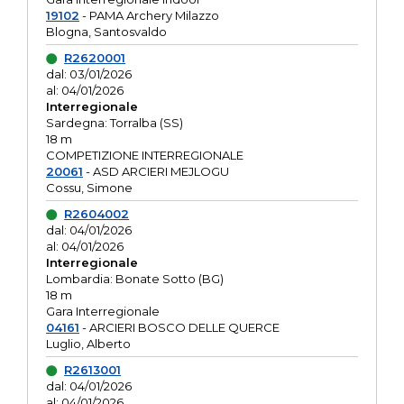
19102
- PAMA Archery Milazzo
Blogna, Santosvaldo
R2620001
dal: 03/01/2026
al: 04/01/2026
Interregionale
Sardegna: Torralba (SS)
18 m
COMPETIZIONE INTERREGIONALE
20061
- ASD ARCIERI MEJLOGU
Cossu, Simone
R2604002
dal: 04/01/2026
al: 04/01/2026
Interregionale
Lombardia: Bonate Sotto (BG)
18 m
Gara Interregionale
04161
- ARCIERI BOSCO DELLE QUERCE
Luglio, Alberto
R2613001
dal: 04/01/2026
al: 04/01/2026