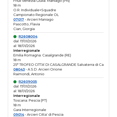
Friuli Venezia Giulia: Maniago (PN)
18 m
O.R. Individuale+Squadre
Campionato Regionale OL
07017
- Arcieri Maniago
Pascotto, Flavia
Cian, Giorgia
R2608004
dal: 17/01/2026
al: 18/01/2026
Interregionale
Emilia Romagna: Casalgrande (RE)
18 m
25° TROFEO CITTA' DI CASALGRANDE Salvaterra di Ca
08043
- A.S.D. Arcieri Orione
Raimondi, Antonio
R2609005
dal: 17/01/2026
al: 18/01/2026
Interregionale
Toscana: Pescia (PT)
18 m
Gara Interregionale
09014
- Arcieri Citta' di Pescia