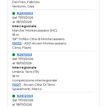
Del Freo, Fabrizio
Venturini, Gaia
R2610003
dal: 17/01/2026
al: 18/01/2026
Interregionale
Marche: Montecassiano (MC)
18 m
38° Trofeo Città di Montecassiano
10032
- ASD Arcieri Montecassiano
Censi, Flavio
R2611003
dal: 17/01/2026
al: 18/01/2026
Interregionale
Umbria: Terni (TR)
18 m
competizione interregionale
11027
- Arcieri Citta' Di Terni
Sparamonti, Marco
R2612003
dal: 17/01/2026
al: 18/01/2026