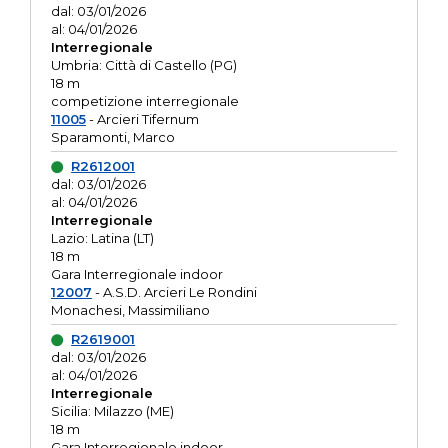
dal: 03/01/2026
al: 04/01/2026
Interregionale
Umbria: Città di Castello (PG)
18 m
competizione interregionale
11005
- Arcieri Tifernum
Sparamonti, Marco
R2612001
dal: 03/01/2026
al: 04/01/2026
Interregionale
Lazio: Latina (LT)
18 m
Gara Interregionale indoor
12007
- A.S.D. Arcieri Le Rondini
Monachesi, Massimiliano
R2619001
dal: 03/01/2026
al: 04/01/2026
Interregionale
Sicilia: Milazzo (ME)
18 m
Gara Interregionale indoor