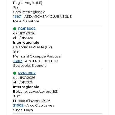
Puglia: Veglie (LE)
18 m
Gara Interregionale
16101
- ASD ARCHERY CLUB VEGLIE
Mele, Salvatore
R2618002
dal: 11/01/2026
al: 11/01/2026
Interregionale
Calabria: TAVERNA (CZ)
18 m
Memorial Giuseppe Pascuzzi
18013
- ARCIERI CLUB LIDO
Socievole, Eleonora
R2621002
dal: 11/01/2026
al: 11/01/2026
Interregionale
Bolzano: Laives/Leifers (BZ)
18 m
Frecce d’inverno 2026
21002
- Arco Club Laives
Singh, Daya