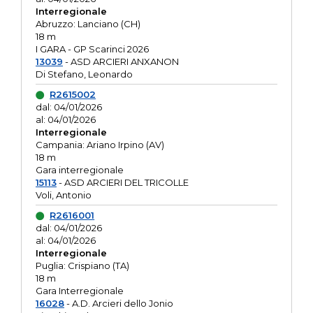
Interregionale
Abruzzo: Lanciano (CH)
18 m
I GARA - GP Scarinci 2026
13039
- ASD ARCIERI ANXANON
Di Stefano, Leonardo
R2615002
dal: 04/01/2026
al: 04/01/2026
Interregionale
Campania: Ariano Irpino (AV)
18 m
Gara interregionale
15113
- ASD ARCIERI DEL TRICOLLE
Voli, Antonio
R2616001
dal: 04/01/2026
al: 04/01/2026
Interregionale
Puglia: Crispiano (TA)
18 m
Gara Interregionale
16028
- A.D. Arcieri dello Jonio