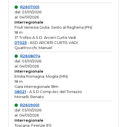
R2607001
dal: 03/01/2026
al: 04/01/2026
Interregionale
Friuli Venezia Giulia: Sesto al Reghena (PN)
18 m
3° Trofeo A.S.D. Arcieri Curtis Vadi
07025
- ASD ARCIERI CURTIS VADI
Quattrocchi, Manuel
R2608074
dal: 03/01/2026
al: 04/01/2026
Interregionale
Emilia Romagna: Moglia (MN)
18 m
Gara interregionale 18m
08021
- A.S.D.Comp.Arc.del Torrazzo
Morselli, Renato
R2609001
dal: 03/01/2026
al: 04/01/2026
Interregionale
Toscana: Firenze (FI)