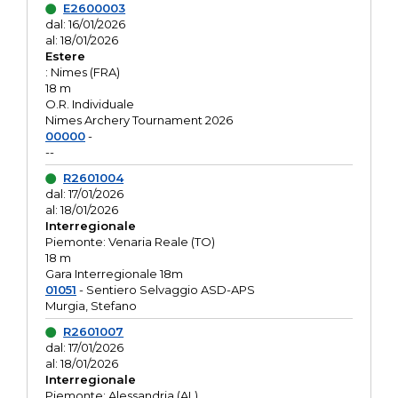
E2600003
dal: 16/01/2026
al: 18/01/2026
Estere
: Nimes (FRA)
18 m
O.R. Individuale
Nimes Archery Tournament 2026
00000
-
--
R2601004
dal: 17/01/2026
al: 18/01/2026
Interregionale
Piemonte: Venaria Reale (TO)
18 m
Gara Interregionale 18m
01051
- Sentiero Selvaggio ASD-APS
Murgia, Stefano
R2601007
dal: 17/01/2026
al: 18/01/2026
Interregionale
Piemonte: Alessandria (AL)