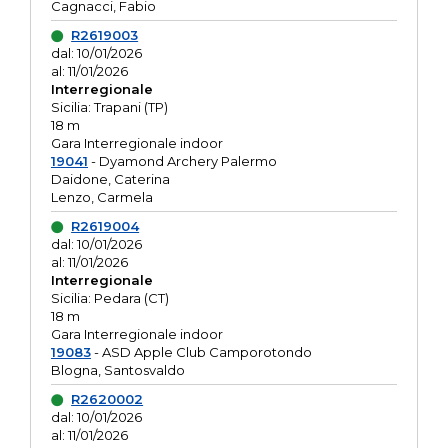
Cagnacci, Fabio
R2619003
dal: 10/01/2026
al: 11/01/2026
Interregionale
Sicilia: Trapani (TP)
18 m
Gara Interregionale indoor
19041
- Dyamond Archery Palermo
Daidone, Caterina
Lenzo, Carmela
R2619004
dal: 10/01/2026
al: 11/01/2026
Interregionale
Sicilia: Pedara (CT)
18 m
Gara Interregionale indoor
19083
- ASD Apple Club Camporotondo
Blogna, Santosvaldo
R2620002
dal: 10/01/2026
al: 11/01/2026