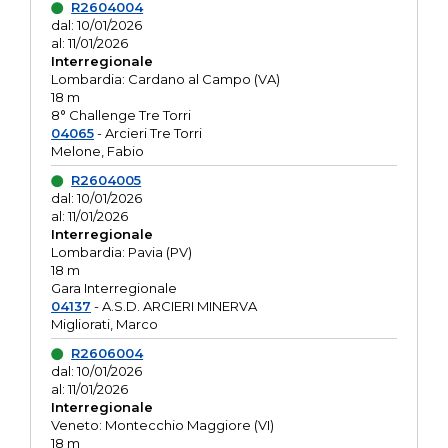
R2604004
dal: 10/01/2026
al: 11/01/2026
Interregionale
Lombardia: Cardano al Campo (VA)
18 m
8° Challenge Tre Torri
04065
- Arcieri Tre Torri
Melone, Fabio
R2604005
dal: 10/01/2026
al: 11/01/2026
Interregionale
Lombardia: Pavia (PV)
18 m
Gara Interregionale
04137
- A.S.D. ARCIERI MINERVA
Migliorati, Marco
R2606004
dal: 10/01/2026
al: 11/01/2026
Interregionale
Veneto: Montecchio Maggiore (VI)
18 m