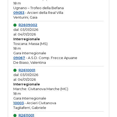
18 m
Ugnano – Trofeo della Befana
09053
- Arcieri della Real Villa
Venturini, Gaia
R2609002
dal: 03/01/2026
al: 04/01/2026
Interregionale
Toscana: Massa (MS)
18 m
Gara Interregionale
09067
- A.S.D. Comp. Frecce Apuane
De Biaso, Valentina
R2610001
dal: 03/01/2026
al: 04/01/2026
Interregionale
Marche: Civitanova Marche (MC)
18 m
Gara Interregionale
10003
- Arcieri Civitanova
Tagliaferri, Gabriele
R2611001