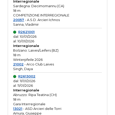
Interregionale
Sardegna: Decimomannu (CA)
18 m
COMPETIZIONE INTERREGIONALE
20057
- A.S.D. Arcieri Ichnos
Sanna, Vladimir
R2621001
dal: 10/01/2026
al: 10/01/2026
Interregionale
Bolzano: Laives/Leifers (BZ)
18 m
Winterpfeile 2026
21002
- Arco Club Laives
Singh, Daya
R2613002
dal: 11/01/2026
al: 11/01/2026
Interregionale
Abruzzo: Ripa Teatina (CH)
18 m
Gara Interregionale
13021
- ASD Arcieri delle Torri
Amura, Giuseppe