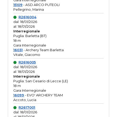
Gara interregionale
15109
- ASD ARCO PUTEOLI
Pellegrino, Marina
R2616004
dal: 18/01/2026
al: 18/01/2026
Interregionale
Puglia: Barletta (BT)
18 m
Gara Interregionale
16031
- Archery Team Barletta
Vitale, Giacomo
R2616005
dal: 18/01/2026
al: 18/01/2026
Interregionale
Puglia: San Cesario di Lecce (LE)
18 m
Gara Interregionale
16099
- EVO' ARCHERY TEAM
Accoto, Lucia
R2617001
dal: 18/01/2026
al: 18/01/2026