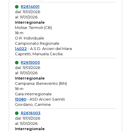
R2614001
dal: 11/01/2026
al: 11/01/2026
Interregionale
Molise: Termoli (CB)
18 m
O.R. Individuale
Campionato Regionale
14022
- A.S.D. Arcieri del Mare
Capretti, Manuela Cecilia
R2615003
dal: 11/01/2026
al: 11/01/2026
Interregionale
Campania: Benevento (BN)
18 m
Gara interregionale
15080
- ASD Arcieri Sanniti
Giordano, Carmine
R2616003
dal: 11/01/2026
al: 11/01/2026
Interregionale