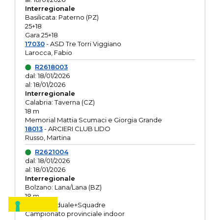
Interregionale
Basilicata: Paterno (PZ)
25+18
Gara 25+18
17030
- ASD Tre Torri Viggiano
Larocca, Fabio
R2618003
dal: 18/01/2026
al: 18/01/2026
Interregionale
Calabria: Taverna (CZ)
18 m
Memorial Mattia Scumaci e Giorgia Grande
18013
- ARCIERI CLUB LIDO
Russo, Martina
R2621004
dal: 18/01/2026
al: 18/01/2026
Interregionale
Bolzano: Lana/Lana (BZ)
18 m
O.R. Individuale+Squadre
Campionato provinciale indoor