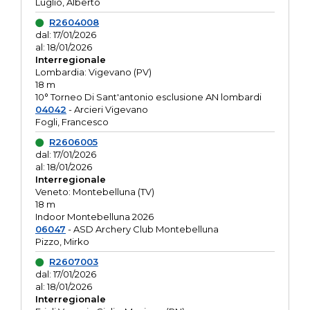
Luglio, Alberto
R2604008
dal: 17/01/2026
al: 18/01/2026
Interregionale
Lombardia: Vigevano (PV)
18 m
10° Torneo Di Sant'antonio esclusione AN lombardi
04042
- Arcieri Vigevano
Fogli, Francesco
R2606005
dal: 17/01/2026
al: 18/01/2026
Interregionale
Veneto: Montebelluna (TV)
18 m
Indoor Montebelluna 2026
06047
- ASD Archery Club Montebelluna
Pizzo, Mirko
R2607003
dal: 17/01/2026
al: 18/01/2026
Interregionale