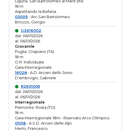
Liguria: San Bartolomeo al Mare (IM)
18 m
Aspettando la Befana
03009
- Arc.San Bartolomeo
Briozzo, Giorgio
G2616002
dal: 06/01/2026
al: 06/01/2026
Giovanile
Puglia: Crispiano (TA)
18 m
O.R. Individuale
Gara Interregionale
16028
- A.D. Arcieri dello Jonio
D'ambrogio, Gabriele
R2601005
dal: 06/01/2026
al: 06/01/2026
Interregionale
Piemonte: Rosta (TO)
18 m
Gara Interregionale 18m - Riservato Arco Olimpico
01018
- A.S.D. Arcieri delle Alpi
Merlo, Francesco