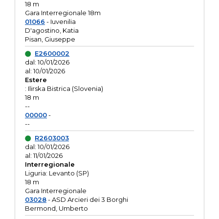
18 m
Gara Interregionale 18m
01066
- Iuvenilia
D'agostino, Katia
Pisan, Giuseppe
E2600002
dal: 10/01/2026
al: 10/01/2026
Estere
: Ilirska Bistrica (Slovenia)
18 m
--
00000
-
--
R2603003
dal: 10/01/2026
al: 11/01/2026
Interregionale
Liguria: Levanto (SP)
18 m
Gara Interregionale
03028
- ASD Arcieri dei 3 Borghi
Bermond, Umberto