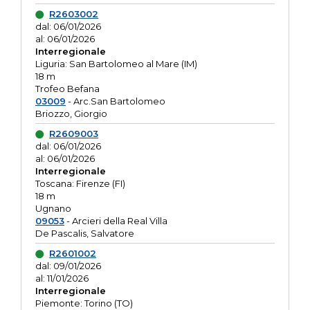
R2603002
dal: 06/01/2026
al: 06/01/2026
Interregionale
Liguria: San Bartolomeo al Mare (IM)
18 m
Trofeo Befana
03009
- Arc.San Bartolomeo
Briozzo, Giorgio
R2609003
dal: 06/01/2026
al: 06/01/2026
Interregionale
Toscana: Firenze (FI)
18 m
Ugnano
09053
- Arcieri della Real Villa
De Pascalis, Salvatore
R2601002
dal: 09/01/2026
al: 11/01/2026
Interregionale
Piemonte: Torino (TO)