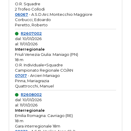
O.R. Squadre
2 Trofeo Collodi
06067
- A.S.D.Arc.Montecchio Maggiore
Corbucci, Edoardo
Peretto, Roberto
R2607002
dal: 10/01/2026
al: 11/01/2026
Interregionale
Friuli Venezia Giulia: Maniago (PN)
18 m
O.R. Individuale+Squadre
Campionato Regionale CO/AN
07017
- Arcieri Maniago
Pinna, Mariagrazia
Quattrocchi, Manuel
R2608002
dal: 10/01/2026
al: 11/01/2026
Interregionale
Emilia Romagna: Cavriago (RE)
18 m
Gara interregionale 18m