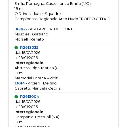
Emilia Romagna: Castelfranco Emilia (MO)
18 m
O.R. Individuale+Squadre
Campionato Regionale Arco Nudo TROFEO CITTA' DI
C
08085
- ASD ARCIERI DEL FORTE
Musolesi, Graziano
Morselli, Renato
R2613035
dal: 18/01/2026
al: 18/01/2026
Interregionale
Abruzzo: Ripa Teatina (CH)
18 m
Memorial Lorena Ridolfi
13014
- Arcieri Il Delfino
Capretti, Manuela Cecilia
R2615004
dal: 18/01/2026
al: 18/01/2026
Interregionale
Campania: Pozzuoli (NA)
18 m