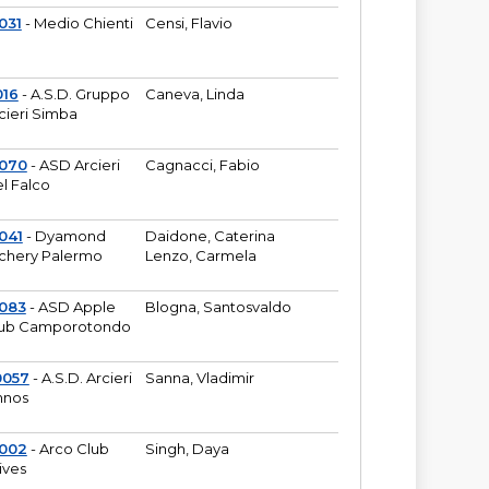
031
- Medio Chienti
Censi, Flavio
016
- A.S.D. Gruppo
Caneva, Linda
cieri Simba
2070
- ASD Arcieri
Cagnacci, Fabio
l Falco
041
- Dyamond
Daidone, Caterina
chery Palermo
Lenzo, Carmela
083
- ASD Apple
Blogna, Santosvaldo
ub Camporotondo
0057
- A.S.D. Arcieri
Sanna, Vladimir
hnos
1002
- Arco Club
Singh, Daya
ives