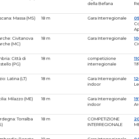
della Befana
Re
scana: Massa (MS)
18 m
Gara Interregionale
0
Co
A
rche: Civitanova
18 m
Gara Interregionale
10
rche (MC)
Ci
bria: Città di
18 m
competizione
11
stello (PG)
interregionale
Ti
zio: Latina (LT)
18 m
Gara Interregionale
1
indoor
Le
cilia: Milazzo (ME)
18 m
Gara Interregionale
19
indoor
Ar
rdegna: Torralba
18 m
COMPETIZIONE
2
S)
INTERREGIONALE
M