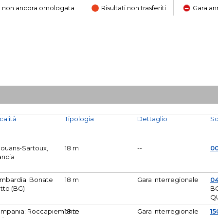
ara non ancora omologata
Risultati non trasferiti
Gara an
calità
Tipologia
Dettaglio
So
Mouans-Sartoux,
18 m
--
0
ancia
mbardia: Bonate
18 m
Gara Interregionale
04
tto (BG)
B
Q
mpania: Roccapiemonte
18 m
Gara interregionale
15