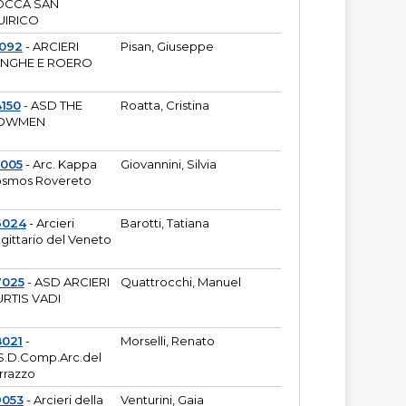
OCCA SAN
UIRICO
1092
- ARCIERI
Pisan, Giuseppe
ANGHE E ROERO
150
- ASD THE
Roatta, Cristina
OWMEN
5005
- Arc. Kappa
Giovannini, Silvia
smos Rovereto
6024
- Arcieri
Barotti, Tatiana
gittario del Veneto
7025
- ASD ARCIERI
Quattrocchi, Manuel
RTIS VADI
8021
-
Morselli, Renato
S.D.Comp.Arc.del
rrazzo
9053
- Arcieri della
Venturini, Gaia