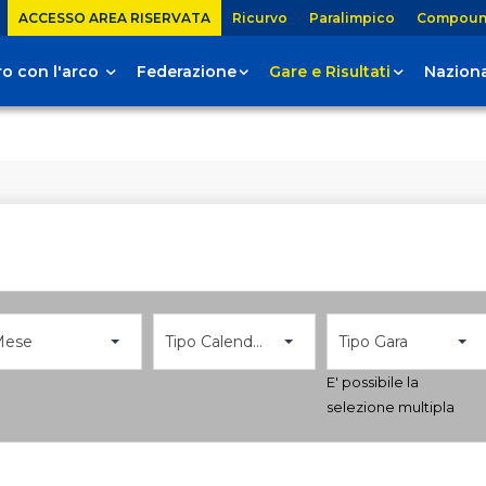
ACCESSO AREA RISERVATA
Ricurvo
Paralimpico
Compou
tiro con l'arco
Federazione
Gare e Risultati
Naziona
Mese
Tipo Calendario
Tipo Gara
E' possibile la
selezione multipla