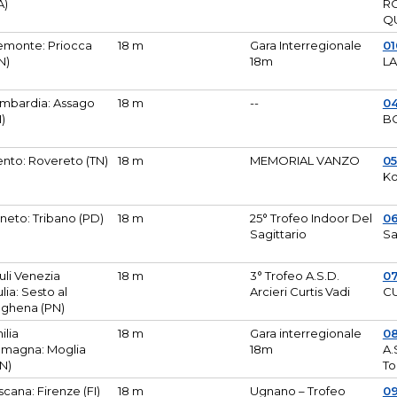
A)
R
Q
emonte: Priocca
18 m
Gara Interregionale
0
N)
18m
L
mbardia: Assago
18 m
--
04
I)
B
ento: Rovereto (TN)
18 m
MEMORIAL VANZO
0
Ko
neto: Tribano (PD)
18 m
25° Trofeo Indoor Del
0
Sagittario
Sa
iuli Venezia
18 m
3° Trofeo A.S.D.
0
ulia: Sesto al
Arcieri Curtis Vadi
CU
ghena (PN)
ilia
18 m
Gara interregionale
0
magna: Moglia
18m
A.
N)
To
scana: Firenze (FI)
18 m
Ugnano – Trofeo
0