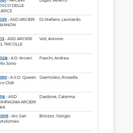
161
- ARCIERI
Luglio, Alberto
OSCO DELLE
UERCE
039
- ASD ARCIERI
Di Stefano, Leonardo
NXANON
113
- ASD ARCIERI
Voli, Antonio
L TRICOLLE
6028
- A.D. Arcieri
Fiaschi, Andrea
llo Jonio
050
- A.S.D. Queen
Giarmoleo, Rossella
co Club
116
- ASD
Daidone, Caterina
MPAGNIA ARCIERI
IMI
3009
- Arc.San
Briozzo, Giorgio
rtolomeo