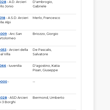
6028
- A.D. Arcieri
D'ambrogio,
llo Jonio
Gabriele
018
- A.S.D. Arcieri
Merlo, Francesco
lle Alpi
3009
- Arc.San
Briozzo, Giorgio
rtolomeo
9053
- Arcieri della
De Pascalis,
al Villa
Salvatore
1066
- Iuvenilia
D'agostino, Katia
Pisan, Giuseppe
0000
-
--
3028
- ASD Arcieri
Bermond, Umberto
i 3 Borghi