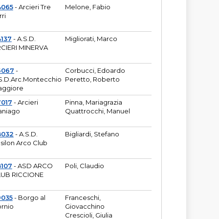
4065
- Arcieri Tre
Melone, Fabio
rri
137
- A.S.D.
Migliorati, Marco
CIERI MINERVA
6067
-
Corbucci, Edoardo
S.D.Arc.Montecchio
Peretto, Roberto
ggiore
7017
- Arcieri
Pinna, Mariagrazia
aniago
Quattrocchi, Manuel
8032
- A.S.D.
Bigliardi, Stefano
silon Arco Club
8107
- ASD ARCO
Poli, Claudio
UB RICCIONE
9035
- Borgo al
Franceschi,
rnio
Giovacchino
Crescioli, Giulia