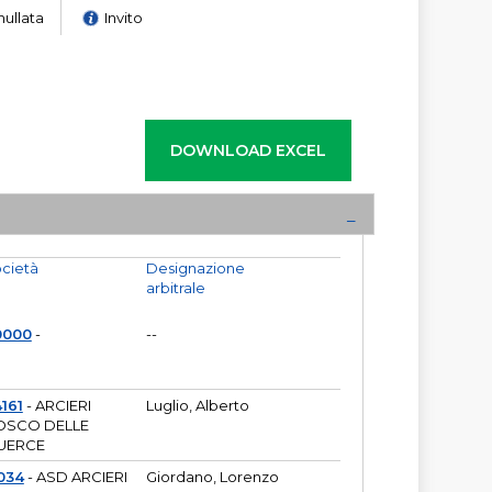
nullata
Invito
cietà
Designazione
arbitrale
0000
-
--
161
- ARCIERI
Luglio, Alberto
OSCO DELLE
UERCE
034
- ASD ARCIERI
Giordano, Lorenzo