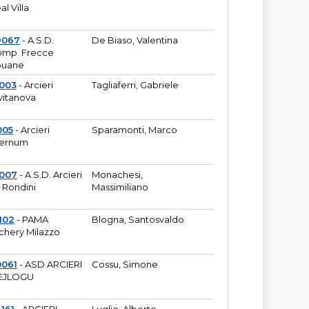
al Villa
9067
- A.S.D.
De Biaso, Valentina
mp. Frecce
puane
003
- Arcieri
Tagliaferri, Gabriele
vitanova
005
- Arcieri
Sparamonti, Marco
fernum
2007
- A.S.D. Arcieri
Monachesi,
 Rondini
Massimiliano
102
- PAMA
Blogna, Santosvaldo
chery Milazzo
0061
- ASD ARCIERI
Cossu, Simone
EJLOGU