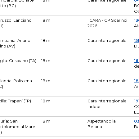
mbardia: Bonate
18 m
Gara Interregionale
04
tto (BG)
B
Q
ruzzo: Lanciano
18 m
I GARA - GP Scarinci
13
H)
2026
A
mpania: Ariano
18 m
Gara interregionale
15
pino (AV)
DE
glia: Crispiano (TA)
18 m
Gara Interregionale
1
de
labria: Polistena
18 m
Gara Interregionale
18
C)
Ar
cilia: Trapani (TP)
18 m
Gara Interregionale
19
indoor
CO
EL
guria: San
18 m
Aspettando la
0
rtolomeo al Mare
Befana
Ba
M)