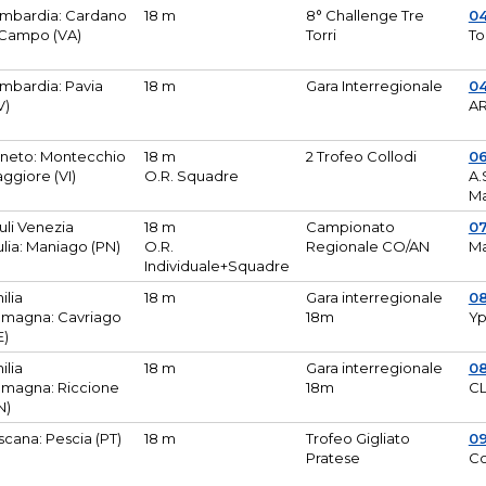
mbardia: Cardano
18 m
8° Challenge Tre
0
 Campo (VA)
Torri
To
mbardia: Pavia
18 m
Gara Interregionale
04
V)
AR
neto: Montecchio
18 m
2 Trofeo Collodi
0
ggiore (VI)
O.R. Squadre
A.
Ma
iuli Venezia
18 m
Campionato
0
ulia: Maniago (PN)
O.R.
Regionale CO/AN
M
Individuale+Squadre
ilia
18 m
Gara interregionale
0
magna: Cavriago
18m
Yp
E)
ilia
18 m
Gara interregionale
0
magna: Riccione
18m
CL
N)
scana: Pescia (PT)
18 m
Trofeo Gigliato
0
Pratese
Co