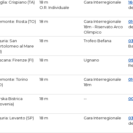
glia: Crispiano (TA)
18 m
Gara Interregionale
1
O.R. Individuale
de
emonte: Rosta (TO)
18 m
Gara Interregionale
01
18m - Riservato Arco
de
Olimpico
guria: San
18 m
Trofeo Befana
0
rtolomeo al Mare
Ba
M)
scana: Firenze (FI)
18 m
Ugnano
0
Re
emonte: Torino
18 m
Gara Interregionale
0
O)
18m
lirska Bistrica
18 m
--
0
lovenia)
guria: Levanto (SP)
18 m
Gara Interregionale
0
de