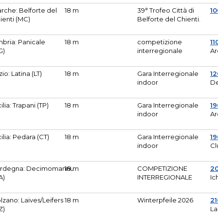
rche: Belforte del
18 m
39° Trofeo Città di
10
ienti (MC)
Belforte del Chienti.
bria: Panicale
18 m
competizione
11
G)
interregionale
Ar
zio: Latina (LT)
18 m
Gara Interregionale
1
indoor
De
cilia: Trapani (TP)
18 m
Gara Interregionale
19
indoor
Ar
cilia: Pedara (CT)
18 m
Gara Interregionale
19
indoor
Cl
rdegna: Decimomannu
18 m
COMPETIZIONE
2
A)
INTERREGIONALE
Ic
lzano: Laives/Leifers
18 m
Winterpfeile 2026
2
Z)
La