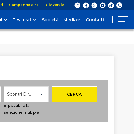
nd
Campagna e 3D
Giovanile
li
Tesserati
Società
Media
Contatti
Scontri Diretti
CERCA
E' possibile la
selezione multipla