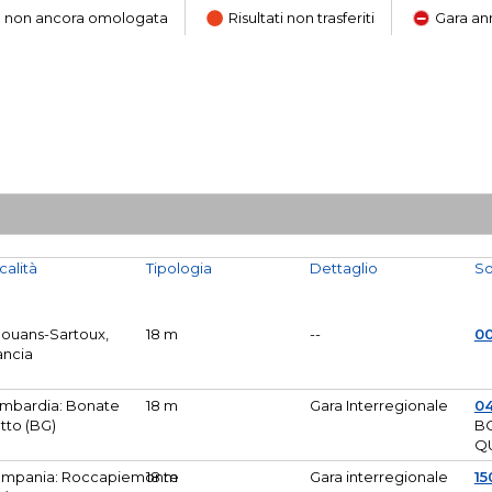
ara non ancora omologata
Risultati non trasferiti
Gara an
calità
Tipologia
Dettaglio
So
Mouans-Sartoux,
18 m
--
0
ancia
mbardia: Bonate
18 m
Gara Interregionale
04
tto (BG)
B
Q
mpania: Roccapiemonte
18 m
Gara interregionale
15