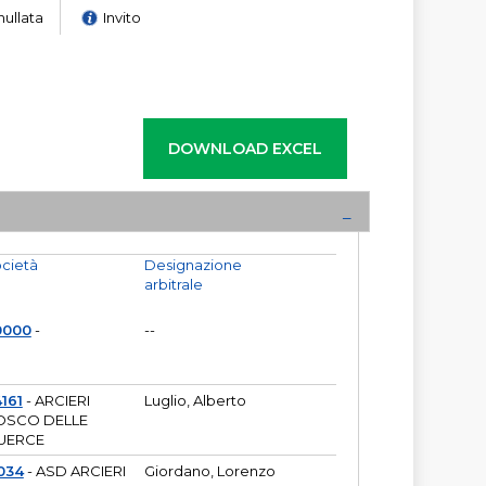
nullata
Invito
cietà
Designazione
arbitrale
0000
-
--
161
- ARCIERI
Luglio, Alberto
OSCO DELLE
UERCE
034
- ASD ARCIERI
Giordano, Lorenzo