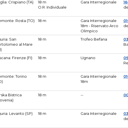
glia: Crispiano (TA)
18 m
Gara Interregionale
1
O.R. Individuale
de
emonte: Rosta (TO)
18 m
Gara Interregionale
01
18m - Riservato Arco
de
Olimpico
guria: San
18 m
Trofeo Befana
0
rtolomeo al Mare
Ba
M)
scana: Firenze (FI)
18 m
Ugnano
0
Re
emonte: Torino
18 m
Gara Interregionale
0
O)
18m
lirska Bistrica
18 m
--
0
lovenia)
guria: Levanto (SP)
18 m
Gara Interregionale
0
de