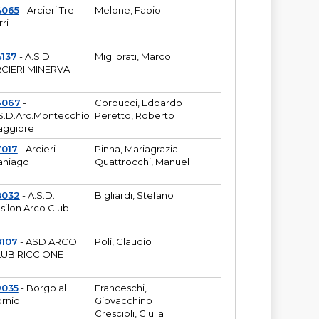
4065
- Arcieri Tre
Melone, Fabio
rri
137
- A.S.D.
Migliorati, Marco
CIERI MINERVA
6067
-
Corbucci, Edoardo
S.D.Arc.Montecchio
Peretto, Roberto
ggiore
7017
- Arcieri
Pinna, Mariagrazia
aniago
Quattrocchi, Manuel
8032
- A.S.D.
Bigliardi, Stefano
silon Arco Club
8107
- ASD ARCO
Poli, Claudio
UB RICCIONE
9035
- Borgo al
Franceschi,
rnio
Giovacchino
Crescioli, Giulia