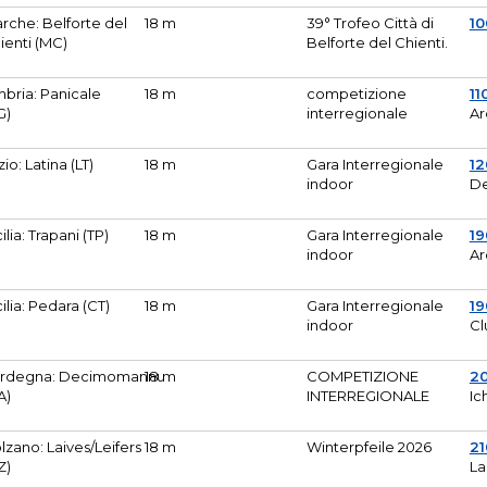
rche: Belforte del
18 m
39° Trofeo Città di
10
ienti (MC)
Belforte del Chienti.
bria: Panicale
18 m
competizione
11
G)
interregionale
Ar
zio: Latina (LT)
18 m
Gara Interregionale
1
indoor
De
cilia: Trapani (TP)
18 m
Gara Interregionale
19
indoor
Ar
cilia: Pedara (CT)
18 m
Gara Interregionale
19
indoor
Cl
rdegna: Decimomannu
18 m
COMPETIZIONE
2
A)
INTERREGIONALE
Ic
lzano: Laives/Leifers
18 m
Winterpfeile 2026
2
Z)
La