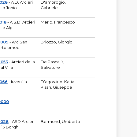
6028
- A.D. Arcieri
D'ambrogio,
llo Jonio
Gabriele
018
- A.S.D. Arcieri
Merlo, Francesco
lle Alpi
3009
- Arc.San
Briozzo, Giorgio
rtolomeo
9053
- Arcieri della
De Pascalis,
al Villa
Salvatore
1066
- Iuvenilia
D'agostino, Katia
Pisan, Giuseppe
0000
-
--
3028
- ASD Arcieri
Bermond, Umberto
i 3 Borghi