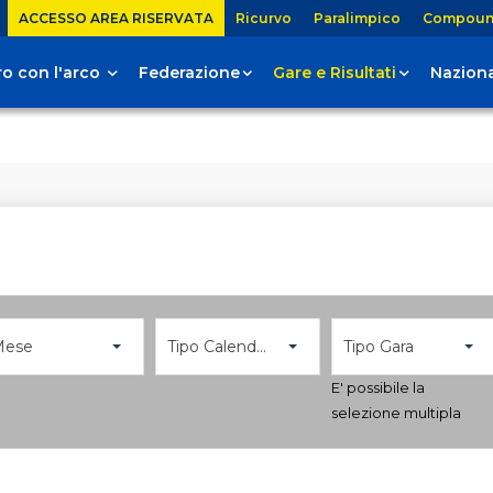
ACCESSO AREA RISERVATA
Ricurvo
Paralimpico
Compou
tiro con l'arco
Federazione
Gare e Risultati
Naziona
Mese
Tipo Calendario
Tipo Gara
E' possibile la
selezione multipla