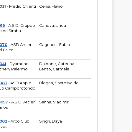
031
- Medio Chienti
Censi, Flavio
016
- A.S.D. Gruppo
Caneva, Linda
cieri Simba
2070
- ASD Arcieri
Cagnacci, Fabio
l Falco
041
- Dyamond
Daidone, Caterina
chery Palermo
Lenzo, Carmela
083
- ASD Apple
Blogna, Santosvaldo
ub Camporotondo
0057
- A.S.D. Arcieri
Sanna, Vladimir
hnos
1002
- Arco Club
Singh, Daya
ives