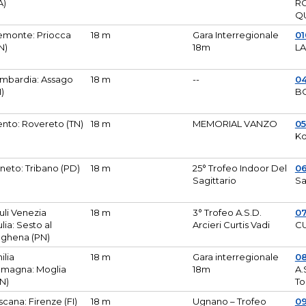
A)
R
Q
emonte: Priocca
18 m
Gara Interregionale
0
N)
18m
L
mbardia: Assago
18 m
--
04
I)
B
ento: Rovereto (TN)
18 m
MEMORIAL VANZO
0
Ko
neto: Tribano (PD)
18 m
25° Trofeo Indoor Del
0
Sagittario
Sa
iuli Venezia
18 m
3° Trofeo A.S.D.
0
ulia: Sesto al
Arcieri Curtis Vadi
CU
ghena (PN)
ilia
18 m
Gara interregionale
0
magna: Moglia
18m
A.
N)
To
scana: Firenze (FI)
18 m
Ugnano – Trofeo
0