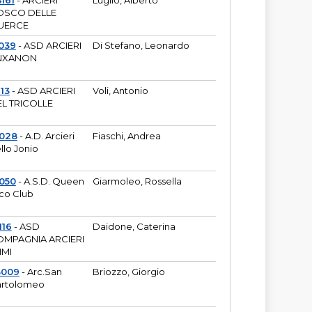
161
- ARCIERI
Luglio, Alberto
OSCO DELLE
UERCE
039
- ASD ARCIERI
Di Stefano, Leonardo
NXANON
113
- ASD ARCIERI
Voli, Antonio
L TRICOLLE
6028
- A.D. Arcieri
Fiaschi, Andrea
llo Jonio
050
- A.S.D. Queen
Giarmoleo, Rossella
co Club
116
- ASD
Daidone, Caterina
MPAGNIA ARCIERI
IMI
3009
- Arc.San
Briozzo, Giorgio
rtolomeo