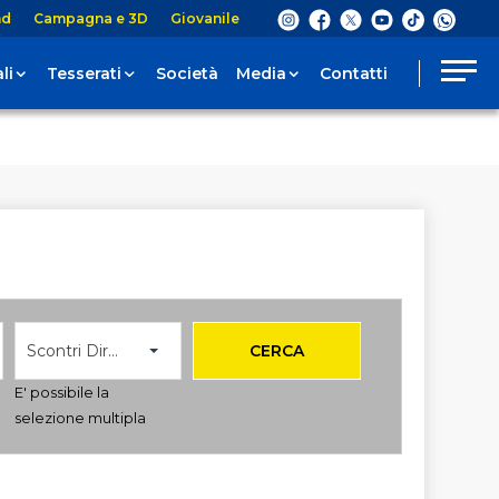
nd
Campagna e 3D
Giovanile
li
Tesserati
Società
Media
Contatti
Scontri Diretti
CERCA
E' possibile la
selezione multipla