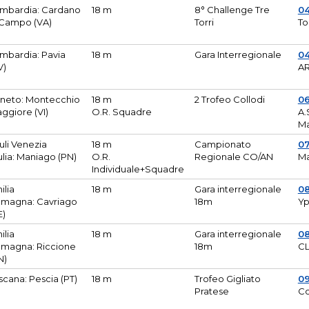
mbardia: Cardano
18 m
8° Challenge Tre
0
 Campo (VA)
Torri
To
mbardia: Pavia
18 m
Gara Interregionale
04
V)
AR
neto: Montecchio
18 m
2 Trofeo Collodi
0
ggiore (VI)
O.R. Squadre
A.
Ma
iuli Venezia
18 m
Campionato
0
ulia: Maniago (PN)
O.R.
Regionale CO/AN
M
Individuale+Squadre
ilia
18 m
Gara interregionale
0
magna: Cavriago
18m
Yp
E)
ilia
18 m
Gara interregionale
0
magna: Riccione
18m
CL
N)
scana: Pescia (PT)
18 m
Trofeo Gigliato
0
Pratese
Co