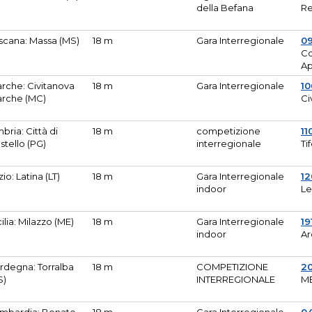
della Befana
Re
scana: Massa (MS)
18 m
Gara Interregionale
0
Co
A
rche: Civitanova
18 m
Gara Interregionale
10
rche (MC)
Ci
bria: Città di
18 m
competizione
11
stello (PG)
interregionale
Ti
zio: Latina (LT)
18 m
Gara Interregionale
1
indoor
Le
cilia: Milazzo (ME)
18 m
Gara Interregionale
19
indoor
Ar
rdegna: Torralba
18 m
COMPETIZIONE
2
S)
INTERREGIONALE
M