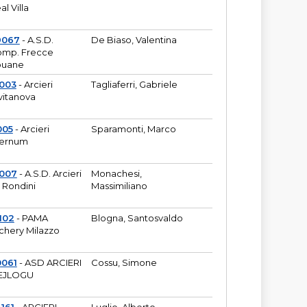
al Villa
9067
- A.S.D.
De Biaso, Valentina
mp. Frecce
puane
003
- Arcieri
Tagliaferri, Gabriele
vitanova
005
- Arcieri
Sparamonti, Marco
fernum
2007
- A.S.D. Arcieri
Monachesi,
 Rondini
Massimiliano
102
- PAMA
Blogna, Santosvaldo
chery Milazzo
0061
- ASD ARCIERI
Cossu, Simone
EJLOGU