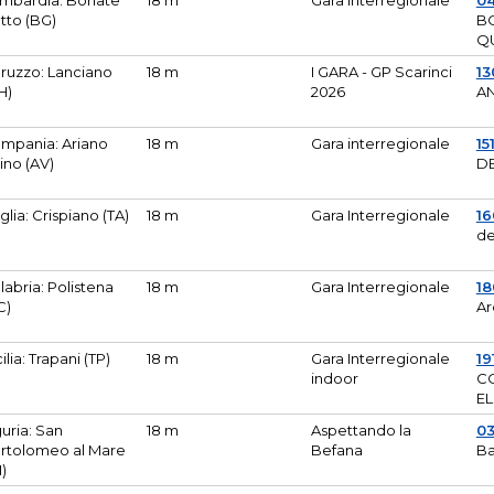
mbardia: Bonate
18 m
Gara Interregionale
04
tto (BG)
B
Q
ruzzo: Lanciano
18 m
I GARA - GP Scarinci
13
H)
2026
A
mpania: Ariano
18 m
Gara interregionale
15
pino (AV)
DE
glia: Crispiano (TA)
18 m
Gara Interregionale
1
de
labria: Polistena
18 m
Gara Interregionale
18
C)
Ar
cilia: Trapani (TP)
18 m
Gara Interregionale
19
indoor
CO
EL
guria: San
18 m
Aspettando la
0
rtolomeo al Mare
Befana
Ba
M)