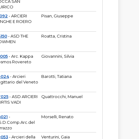
OCCA SAN
UIRICO
1092
- ARCIERI
Pisan, Giuseppe
ANGHE E ROERO
150
- ASD THE
Roatta, Cristina
OWMEN
5005
- Arc. Kappa
Giovannini, Silvia
smos Rovereto
6024
- Arcieri
Barotti, Tatiana
gittario del Veneto
7025
- ASD ARCIERI
Quattrocchi, Manuel
RTIS VADI
8021
-
Morselli, Renato
S.D.Comp.Arc.del
rrazzo
9053
- Arcieri della
Venturini, Gaia