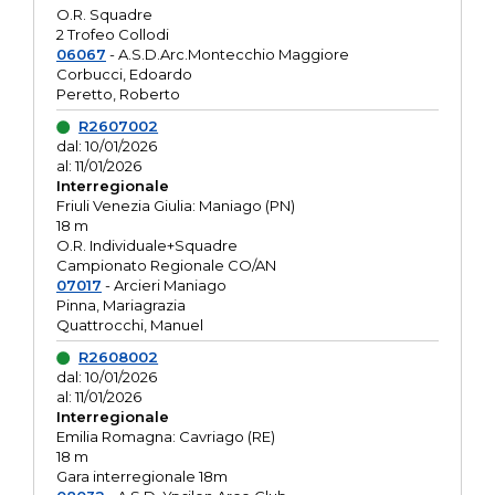
O.R. Squadre
2 Trofeo Collodi
06067
- A.S.D.Arc.Montecchio Maggiore
Corbucci, Edoardo
Peretto, Roberto
R2607002
dal: 10/01/2026
al: 11/01/2026
Interregionale
Friuli Venezia Giulia: Maniago (PN)
18 m
O.R. Individuale+Squadre
Campionato Regionale CO/AN
07017
- Arcieri Maniago
Pinna, Mariagrazia
Quattrocchi, Manuel
R2608002
dal: 10/01/2026
al: 11/01/2026
Interregionale
Emilia Romagna: Cavriago (RE)
18 m
Gara interregionale 18m