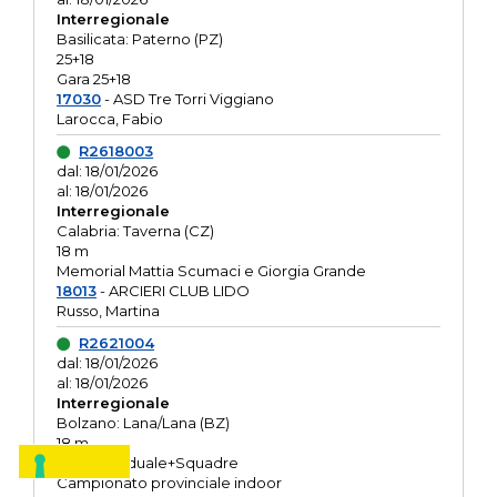
Interregionale
Basilicata: Paterno (PZ)
25+18
Gara 25+18
17030
- ASD Tre Torri Viggiano
Larocca, Fabio
R2618003
dal: 18/01/2026
al: 18/01/2026
Interregionale
Calabria: Taverna (CZ)
18 m
Memorial Mattia Scumaci e Giorgia Grande
18013
- ARCIERI CLUB LIDO
Russo, Martina
R2621004
dal: 18/01/2026
al: 18/01/2026
Interregionale
Bolzano: Lana/Lana (BZ)
18 m
O.R. Individuale+Squadre
Campionato provinciale indoor