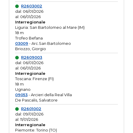
R2603002
dal: 06/01/2026
al: 06/01/2026
Interregionale
Liguria: San Bartolomeo al Mare (IM)
18 m
Trofeo Befana
03009
- Arc.San Bartolomeo
Briozzo, Giorgio
R2609003
dal: 06/01/2026
al: 06/01/2026
Interregionale
Toscana: Firenze (FI)
18 m
Ugnano
09053
- Arcieri della Real Villa
De Pascalis, Salvatore
R2601002
dal: 09/01/2026
al: 11/01/2026
Interregionale
Piemonte: Torino (TO)