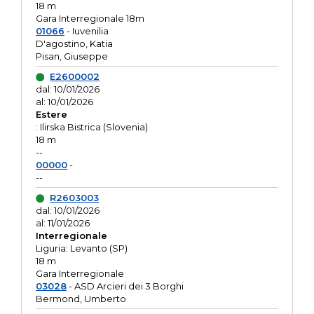
18 m
Gara Interregionale 18m
01066
- Iuvenilia
D'agostino, Katia
Pisan, Giuseppe
E2600002
dal: 10/01/2026
al: 10/01/2026
Estere
: Ilirska Bistrica (Slovenia)
18 m
--
00000
-
--
R2603003
dal: 10/01/2026
al: 11/01/2026
Interregionale
Liguria: Levanto (SP)
18 m
Gara Interregionale
03028
- ASD Arcieri dei 3 Borghi
Bermond, Umberto