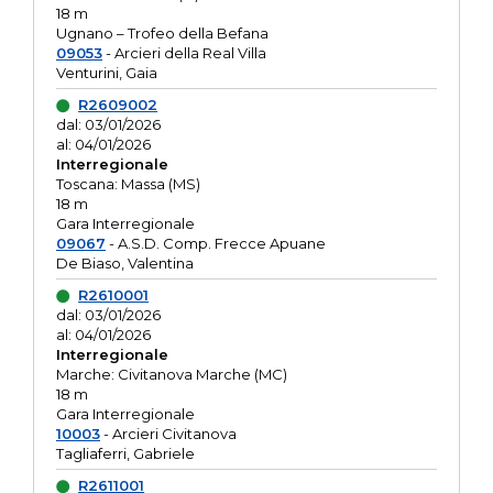
18 m
Ugnano – Trofeo della Befana
09053
- Arcieri della Real Villa
Venturini, Gaia
R2609002
dal: 03/01/2026
al: 04/01/2026
Interregionale
Toscana: Massa (MS)
18 m
Gara Interregionale
09067
- A.S.D. Comp. Frecce Apuane
De Biaso, Valentina
R2610001
dal: 03/01/2026
al: 04/01/2026
Interregionale
Marche: Civitanova Marche (MC)
18 m
Gara Interregionale
10003
- Arcieri Civitanova
Tagliaferri, Gabriele
R2611001