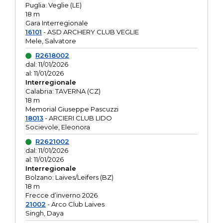
Puglia: Veglie (LE)
18 m
Gara Interregionale
16101
- ASD ARCHERY CLUB VEGLIE
Mele, Salvatore
R2618002
dal: 11/01/2026
al: 11/01/2026
Interregionale
Calabria: TAVERNA (CZ)
18 m
Memorial Giuseppe Pascuzzi
18013
- ARCIERI CLUB LIDO
Socievole, Eleonora
R2621002
dal: 11/01/2026
al: 11/01/2026
Interregionale
Bolzano: Laives/Leifers (BZ)
18 m
Frecce d’inverno 2026
21002
- Arco Club Laives
Singh, Daya