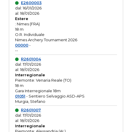
E2600003
dal: 16/01/2026
al: 18/01/2026
Estere
: Nimes (FRA)
18 m
O.R. Individuale
Nimes Archery Tournament 2026
00000
-
--
R2601004
dal: 17/01/2026
al: 18/01/2026
Interregionale
Piemonte: Venaria Reale (TO)
18 m
Gara Interregionale 18m
01051
- Sentiero Selvaggio ASD-APS
Murgia, Stefano
R2601007
dal: 17/01/2026
al: 18/01/2026
Interregionale
Piemonte: Alessandria (AL)