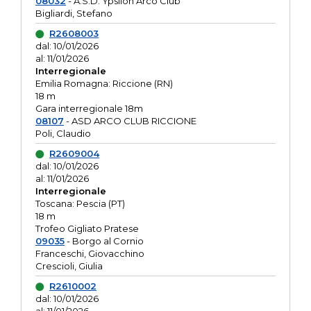
08032
- A.S.D. Ypsilon Arco Club
Bigliardi, Stefano
R2608003
dal: 10/01/2026
al: 11/01/2026
Interregionale
Emilia Romagna: Riccione (RN)
18 m
Gara interregionale 18m
08107
- ASD ARCO CLUB RICCIONE
Poli, Claudio
R2609004
dal: 10/01/2026
al: 11/01/2026
Interregionale
Toscana: Pescia (PT)
18 m
Trofeo Gigliato Pratese
09035
- Borgo al Cornio
Franceschi, Giovacchino
Crescioli, Giulia
R2610002
dal: 10/01/2026