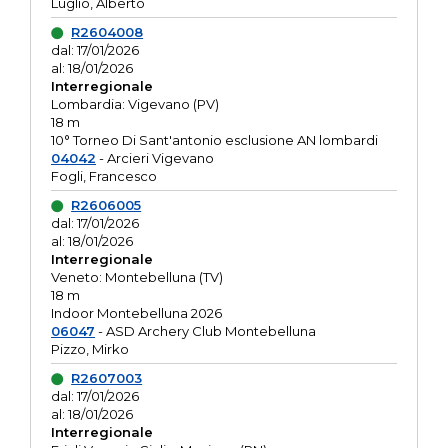
Luglio, Alberto
R2604008
dal: 17/01/2026
al: 18/01/2026
Interregionale
Lombardia: Vigevano (PV)
18 m
10° Torneo Di Sant'antonio esclusione AN lombardi
04042
- Arcieri Vigevano
Fogli, Francesco
R2606005
dal: 17/01/2026
al: 18/01/2026
Interregionale
Veneto: Montebelluna (TV)
18 m
Indoor Montebelluna 2026
06047
- ASD Archery Club Montebelluna
Pizzo, Mirko
R2607003
dal: 17/01/2026
al: 18/01/2026
Interregionale