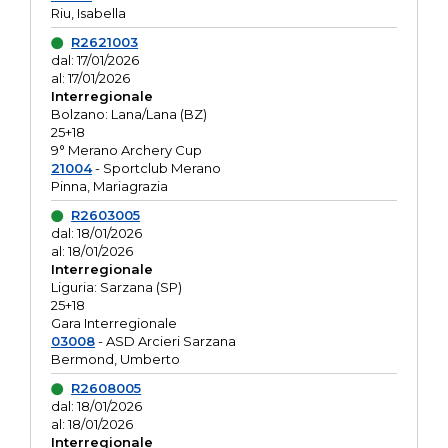
Riu, Isabella
R2621003
dal: 17/01/2026
al: 17/01/2026
Interregionale
Bolzano: Lana/Lana (BZ)
25+18
9° Merano Archery Cup
21004
- Sportclub Merano
Pinna, Mariagrazia
R2603005
dal: 18/01/2026
al: 18/01/2026
Interregionale
Liguria: Sarzana (SP)
25+18
Gara Interregionale
03008
- ASD Arcieri Sarzana
Bermond, Umberto
R2608005
dal: 18/01/2026
al: 18/01/2026
Interregionale