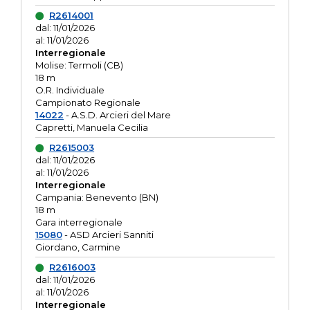
R2614001
dal: 11/01/2026
al: 11/01/2026
Interregionale
Molise: Termoli (CB)
18 m
O.R. Individuale
Campionato Regionale
14022
- A.S.D. Arcieri del Mare
Capretti, Manuela Cecilia
R2615003
dal: 11/01/2026
al: 11/01/2026
Interregionale
Campania: Benevento (BN)
18 m
Gara interregionale
15080
- ASD Arcieri Sanniti
Giordano, Carmine
R2616003
dal: 11/01/2026
al: 11/01/2026
Interregionale