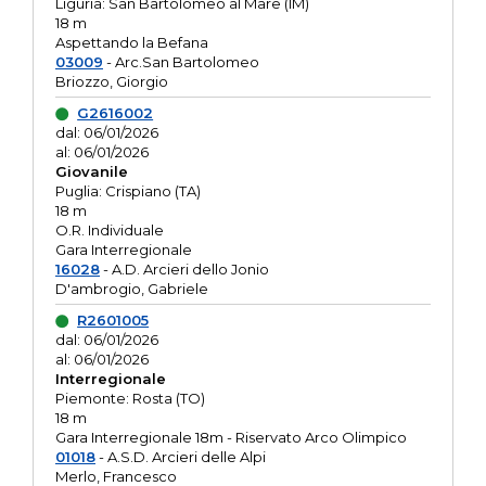
Liguria: San Bartolomeo al Mare (IM)
18 m
Aspettando la Befana
03009
- Arc.San Bartolomeo
Briozzo, Giorgio
G2616002
dal: 06/01/2026
al: 06/01/2026
Giovanile
Puglia: Crispiano (TA)
18 m
O.R. Individuale
Gara Interregionale
16028
- A.D. Arcieri dello Jonio
D'ambrogio, Gabriele
R2601005
dal: 06/01/2026
al: 06/01/2026
Interregionale
Piemonte: Rosta (TO)
18 m
Gara Interregionale 18m - Riservato Arco Olimpico
01018
- A.S.D. Arcieri delle Alpi
Merlo, Francesco