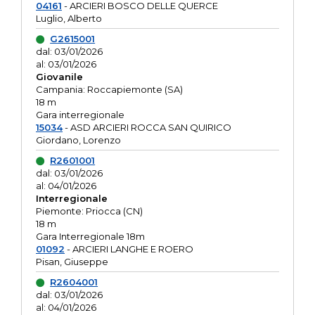
04161
- ARCIERI BOSCO DELLE QUERCE
Luglio, Alberto
G2615001
dal: 03/01/2026
al: 03/01/2026
Giovanile
Campania: Roccapiemonte (SA)
18 m
Gara interregionale
15034
- ASD ARCIERI ROCCA SAN QUIRICO
Giordano, Lorenzo
R2601001
dal: 03/01/2026
al: 04/01/2026
Interregionale
Piemonte: Priocca (CN)
18 m
Gara Interregionale 18m
01092
- ARCIERI LANGHE E ROERO
Pisan, Giuseppe
R2604001
dal: 03/01/2026
al: 04/01/2026