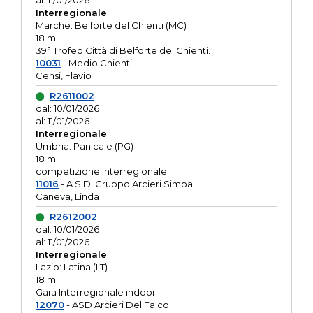
al: 11/01/2026
Interregionale
Marche: Belforte del Chienti (MC)
18 m
39° Trofeo Città di Belforte del Chienti.
10031
- Medio Chienti
Censi, Flavio
R2611002
dal: 10/01/2026
al: 11/01/2026
Interregionale
Umbria: Panicale (PG)
18 m
competizione interregionale
11016
- A.S.D. Gruppo Arcieri Simba
Caneva, Linda
R2612002
dal: 10/01/2026
al: 11/01/2026
Interregionale
Lazio: Latina (LT)
18 m
Gara Interregionale indoor
12070
- ASD Arcieri Del Falco