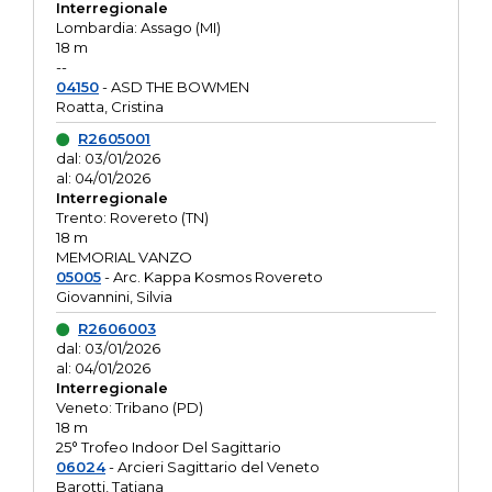
Interregionale
Lombardia: Assago (MI)
18 m
--
04150
- ASD THE BOWMEN
Roatta, Cristina
R2605001
dal: 03/01/2026
al: 04/01/2026
Interregionale
Trento: Rovereto (TN)
18 m
MEMORIAL VANZO
05005
- Arc. Kappa Kosmos Rovereto
Giovannini, Silvia
R2606003
dal: 03/01/2026
al: 04/01/2026
Interregionale
Veneto: Tribano (PD)
18 m
25° Trofeo Indoor Del Sagittario
06024
- Arcieri Sagittario del Veneto
Barotti, Tatiana