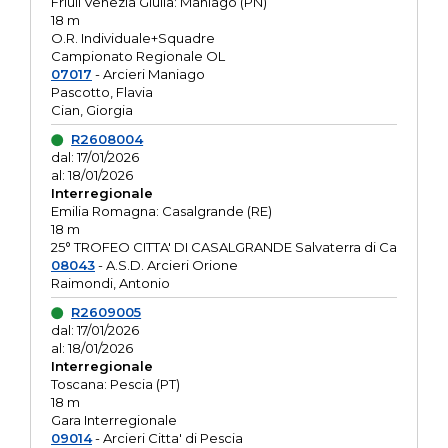
Friuli Venezia Giulia: Maniago (PN)
18 m
O.R. Individuale+Squadre
Campionato Regionale OL
07017
- Arcieri Maniago
Pascotto, Flavia
Cian, Giorgia
R2608004
dal: 17/01/2026
al: 18/01/2026
Interregionale
Emilia Romagna: Casalgrande (RE)
18 m
25° TROFEO CITTA' DI CASALGRANDE Salvaterra di Ca
08043
- A.S.D. Arcieri Orione
Raimondi, Antonio
R2609005
dal: 17/01/2026
al: 18/01/2026
Interregionale
Toscana: Pescia (PT)
18 m
Gara Interregionale
09014
- Arcieri Citta' di Pescia