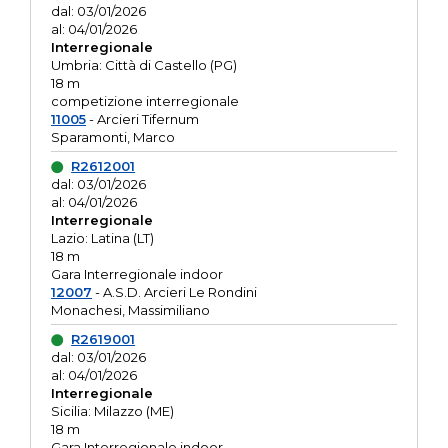
dal: 03/01/2026
al: 04/01/2026
Interregionale
Umbria: Città di Castello (PG)
18 m
competizione interregionale
11005
- Arcieri Tifernum
Sparamonti, Marco
R2612001
dal: 03/01/2026
al: 04/01/2026
Interregionale
Lazio: Latina (LT)
18 m
Gara Interregionale indoor
12007
- A.S.D. Arcieri Le Rondini
Monachesi, Massimiliano
R2619001
dal: 03/01/2026
al: 04/01/2026
Interregionale
Sicilia: Milazzo (ME)
18 m
Gara Interregionale indoor