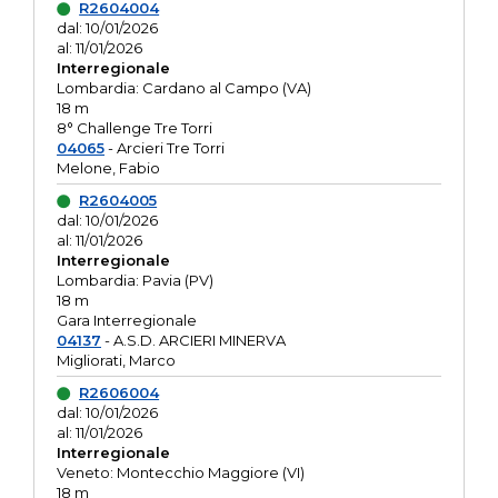
R2604004
dal: 10/01/2026
al: 11/01/2026
Interregionale
Lombardia: Cardano al Campo (VA)
18 m
8° Challenge Tre Torri
04065
- Arcieri Tre Torri
Melone, Fabio
R2604005
dal: 10/01/2026
al: 11/01/2026
Interregionale
Lombardia: Pavia (PV)
18 m
Gara Interregionale
04137
- A.S.D. ARCIERI MINERVA
Migliorati, Marco
R2606004
dal: 10/01/2026
al: 11/01/2026
Interregionale
Veneto: Montecchio Maggiore (VI)
18 m