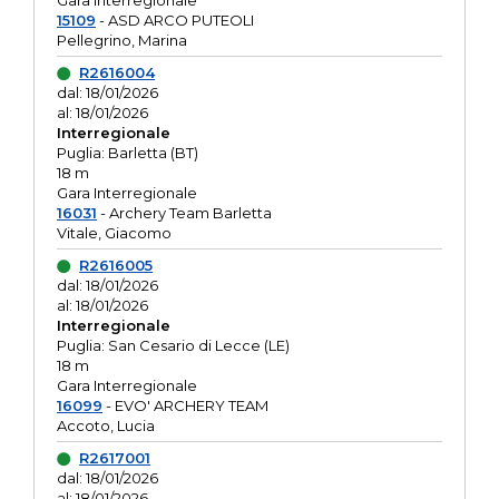
Gara interregionale
15109
- ASD ARCO PUTEOLI
Pellegrino, Marina
R2616004
dal: 18/01/2026
al: 18/01/2026
Interregionale
Puglia: Barletta (BT)
18 m
Gara Interregionale
16031
- Archery Team Barletta
Vitale, Giacomo
R2616005
dal: 18/01/2026
al: 18/01/2026
Interregionale
Puglia: San Cesario di Lecce (LE)
18 m
Gara Interregionale
16099
- EVO' ARCHERY TEAM
Accoto, Lucia
R2617001
dal: 18/01/2026
al: 18/01/2026