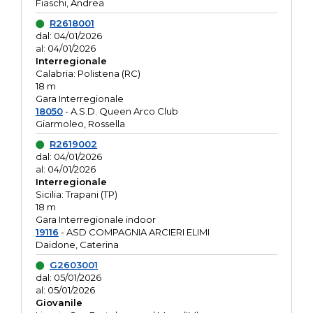
Fiaschi, Andrea
R2618001
dal: 04/01/2026
al: 04/01/2026
Interregionale
Calabria: Polistena (RC)
18 m
Gara Interregionale
18050
- A.S.D. Queen Arco Club
Giarmoleo, Rossella
R2619002
dal: 04/01/2026
al: 04/01/2026
Interregionale
Sicilia: Trapani (TP)
18 m
Gara Interregionale indoor
19116
- ASD COMPAGNIA ARCIERI ELIMI
Daidone, Caterina
G2603001
dal: 05/01/2026
al: 05/01/2026
Giovanile