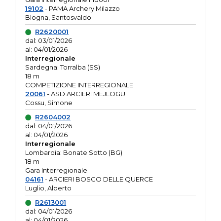
19102
- PAMA Archery Milazzo
Blogna, Santosvaldo
R2620001
dal: 03/01/2026
al: 04/01/2026
Interregionale
Sardegna: Torralba (SS)
18 m
COMPETIZIONE INTERREGIONALE
20061
- ASD ARCIERI MEJLOGU
Cossu, Simone
R2604002
dal: 04/01/2026
al: 04/01/2026
Interregionale
Lombardia: Bonate Sotto (BG)
18 m
Gara Interregionale
04161
- ARCIERI BOSCO DELLE QUERCE
Luglio, Alberto
R2613001
dal: 04/01/2026
al: 04/01/2026