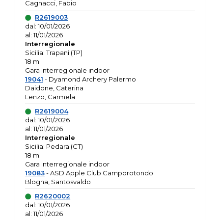
Cagnacci, Fabio
R2619003
dal: 10/01/2026
al: 11/01/2026
Interregionale
Sicilia: Trapani (TP)
18 m
Gara Interregionale indoor
19041
- Dyamond Archery Palermo
Daidone, Caterina
Lenzo, Carmela
R2619004
dal: 10/01/2026
al: 11/01/2026
Interregionale
Sicilia: Pedara (CT)
18 m
Gara Interregionale indoor
19083
- ASD Apple Club Camporotondo
Blogna, Santosvaldo
R2620002
dal: 10/01/2026
al: 11/01/2026