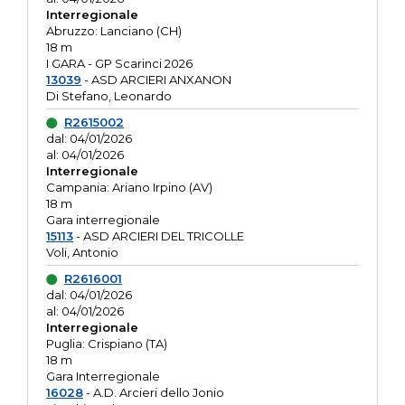
Interregionale
Abruzzo: Lanciano (CH)
18 m
I GARA - GP Scarinci 2026
13039
- ASD ARCIERI ANXANON
Di Stefano, Leonardo
R2615002
dal: 04/01/2026
al: 04/01/2026
Interregionale
Campania: Ariano Irpino (AV)
18 m
Gara interregionale
15113
- ASD ARCIERI DEL TRICOLLE
Voli, Antonio
R2616001
dal: 04/01/2026
al: 04/01/2026
Interregionale
Puglia: Crispiano (TA)
18 m
Gara Interregionale
16028
- A.D. Arcieri dello Jonio