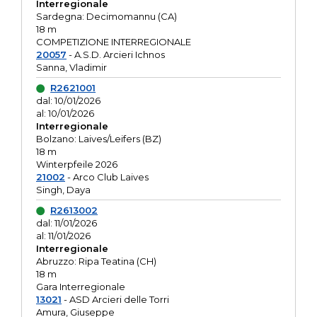
Interregionale
Sardegna: Decimomannu (CA)
18 m
COMPETIZIONE INTERREGIONALE
20057
- A.S.D. Arcieri Ichnos
Sanna, Vladimir
R2621001
dal: 10/01/2026
al: 10/01/2026
Interregionale
Bolzano: Laives/Leifers (BZ)
18 m
Winterpfeile 2026
21002
- Arco Club Laives
Singh, Daya
R2613002
dal: 11/01/2026
al: 11/01/2026
Interregionale
Abruzzo: Ripa Teatina (CH)
18 m
Gara Interregionale
13021
- ASD Arcieri delle Torri
Amura, Giuseppe