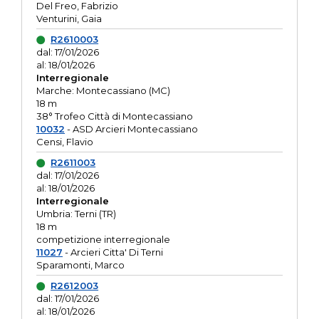
Del Freo, Fabrizio
Venturini, Gaia
R2610003
dal: 17/01/2026
al: 18/01/2026
Interregionale
Marche: Montecassiano (MC)
18 m
38° Trofeo Città di Montecassiano
10032
- ASD Arcieri Montecassiano
Censi, Flavio
R2611003
dal: 17/01/2026
al: 18/01/2026
Interregionale
Umbria: Terni (TR)
18 m
competizione interregionale
11027
- Arcieri Citta' Di Terni
Sparamonti, Marco
R2612003
dal: 17/01/2026
al: 18/01/2026