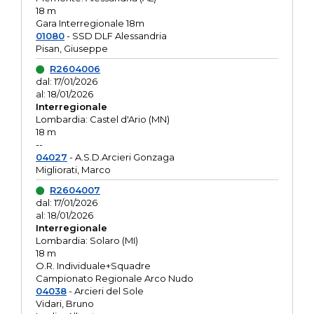
18 m
Gara Interregionale 18m
01080
- SSD DLF Alessandria
Pisan, Giuseppe
R2604006
dal: 17/01/2026
al: 18/01/2026
Interregionale
Lombardia: Castel d'Ario (MN)
18 m
--
04027
- A.S.D.Arcieri Gonzaga
Migliorati, Marco
R2604007
dal: 17/01/2026
al: 18/01/2026
Interregionale
Lombardia: Solaro (MI)
18 m
O.R. Individuale+Squadre
Campionato Regionale Arco Nudo
04038
- Arcieri del Sole
Vidari, Bruno