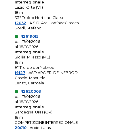
Interregionale
Lazio: Orte (VT)
18 m
33° Trofeo Hortinae Classes
12032
- A.S.D. Arc.HortinaeClasses
Sordi, Stefano
R2619015
dal: 17/01/2026
al: 18/01/2026
Interregionale
Sicilia: Milazzo (ME)
18 m
9° Trofeo dei Nebrodi
19127
- ASD ARCIERI DEI NEBRODI
Cascio, Manuela
Lenzo, Carmela
R2620003
dal: 17/01/2026
al: 18/01/2026
Interregionale
Sardegna: Uras (OR)
18 m
COMPETIZIONE INTERREGIONALE
20010
- Arcieri Uras