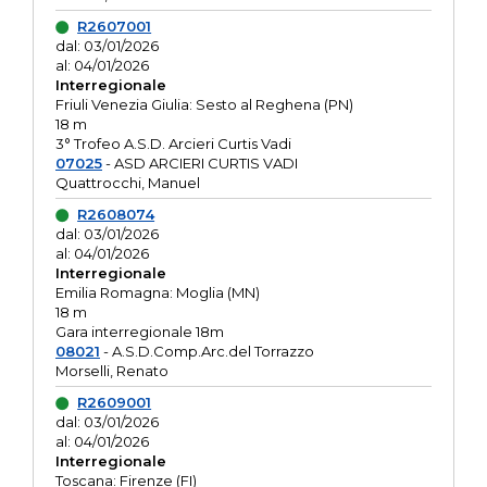
R2607001
dal: 03/01/2026
al: 04/01/2026
Interregionale
Friuli Venezia Giulia: Sesto al Reghena (PN)
18 m
3° Trofeo A.S.D. Arcieri Curtis Vadi
07025
- ASD ARCIERI CURTIS VADI
Quattrocchi, Manuel
R2608074
dal: 03/01/2026
al: 04/01/2026
Interregionale
Emilia Romagna: Moglia (MN)
18 m
Gara interregionale 18m
08021
- A.S.D.Comp.Arc.del Torrazzo
Morselli, Renato
R2609001
dal: 03/01/2026
al: 04/01/2026
Interregionale
Toscana: Firenze (FI)