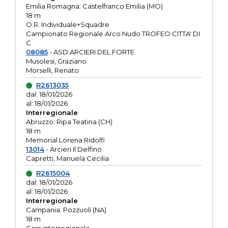
Emilia Romagna: Castelfranco Emilia (MO)
18 m
O.R. Individuale+Squadre
Campionato Regionale Arco Nudo TROFEO CITTA' DI
C
08085
- ASD ARCIERI DEL FORTE
Musolesi, Graziano
Morselli, Renato
R2613035
dal: 18/01/2026
al: 18/01/2026
Interregionale
Abruzzo: Ripa Teatina (CH)
18 m
Memorial Lorena Ridolfi
13014
- Arcieri Il Delfino
Capretti, Manuela Cecilia
R2615004
dal: 18/01/2026
al: 18/01/2026
Interregionale
Campania: Pozzuoli (NA)
18 m