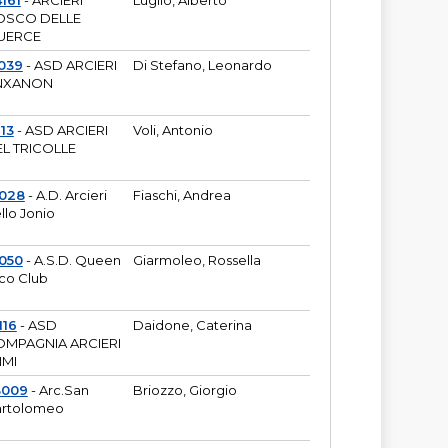
161
- ARCIERI
Luglio, Alberto
OSCO DELLE
UERCE
039
- ASD ARCIERI
Di Stefano, Leonardo
NXANON
113
- ASD ARCIERI
Voli, Antonio
L TRICOLLE
6028
- A.D. Arcieri
Fiaschi, Andrea
llo Jonio
050
- A.S.D. Queen
Giarmoleo, Rossella
co Club
116
- ASD
Daidone, Caterina
MPAGNIA ARCIERI
IMI
3009
- Arc.San
Briozzo, Giorgio
rtolomeo