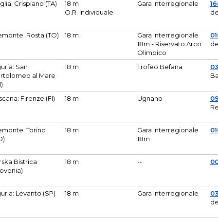
glia: Crispiano (TA)
18 m
Gara Interregionale
1
O.R. Individuale
de
emonte: Rosta (TO)
18 m
Gara Interregionale
01
18m - Riservato Arco
de
Olimpico
guria: San
18 m
Trofeo Befana
0
rtolomeo al Mare
Ba
M)
scana: Firenze (FI)
18 m
Ugnano
0
Re
emonte: Torino
18 m
Gara Interregionale
0
O)
18m
lirska Bistrica
18 m
--
0
lovenia)
guria: Levanto (SP)
18 m
Gara Interregionale
0
de