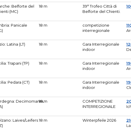
rche: Belforte del
18 m
39° Trofeo Città di
10
ienti (MC)
Belforte del Chienti.
bria: Panicale
18 m
competizione
11
G)
interregionale
Ar
zio: Latina (LT)
18 m
Gara Interregionale
1
indoor
De
cilia: Trapani (TP)
18 m
Gara Interregionale
19
indoor
Ar
cilia: Pedara (CT)
18 m
Gara Interregionale
19
indoor
Cl
rdegna: Decimomannu
18 m
COMPETIZIONE
2
A)
INTERREGIONALE
Ic
lzano: Laives/Leifers
18 m
Winterpfeile 2026
2
Z)
La