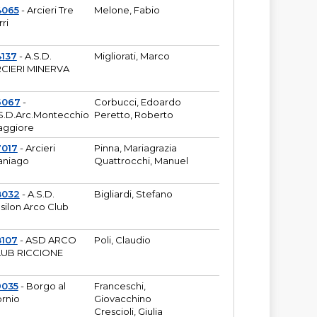
4065
- Arcieri Tre
Melone, Fabio
rri
137
- A.S.D.
Migliorati, Marco
CIERI MINERVA
6067
-
Corbucci, Edoardo
S.D.Arc.Montecchio
Peretto, Roberto
ggiore
7017
- Arcieri
Pinna, Mariagrazia
aniago
Quattrocchi, Manuel
8032
- A.S.D.
Bigliardi, Stefano
silon Arco Club
8107
- ASD ARCO
Poli, Claudio
UB RICCIONE
9035
- Borgo al
Franceschi,
rnio
Giovacchino
Crescioli, Giulia