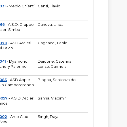
031
- Medio Chienti
Censi, Flavio
016
- A.S.D. Gruppo
Caneva, Linda
cieri Simba
2070
- ASD Arcieri
Cagnacci, Fabio
l Falco
041
- Dyamond
Daidone, Caterina
chery Palermo
Lenzo, Carmela
083
- ASD Apple
Blogna, Santosvaldo
ub Camporotondo
0057
- A.S.D. Arcieri
Sanna, Vladimir
hnos
1002
- Arco Club
Singh, Daya
ives