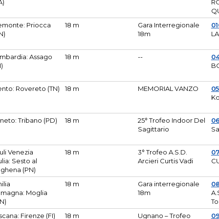
A)
R
Q
emonte: Priocca
18 m
Gara Interregionale
0
N)
18m
L
mbardia: Assago
18 m
--
04
I)
B
ento: Rovereto (TN)
18 m
MEMORIAL VANZO
0
Ko
neto: Tribano (PD)
18 m
25° Trofeo Indoor Del
0
Sagittario
Sa
iuli Venezia
18 m
3° Trofeo A.S.D.
0
ulia: Sesto al
Arcieri Curtis Vadi
CU
ghena (PN)
ilia
18 m
Gara interregionale
0
magna: Moglia
18m
A.
N)
To
scana: Firenze (FI)
18 m
Ugnano – Trofeo
0