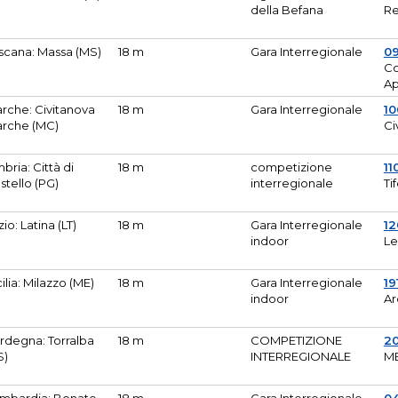
della Befana
Re
scana: Massa (MS)
18 m
Gara Interregionale
0
Co
A
rche: Civitanova
18 m
Gara Interregionale
10
rche (MC)
Ci
bria: Città di
18 m
competizione
11
stello (PG)
interregionale
Ti
zio: Latina (LT)
18 m
Gara Interregionale
1
indoor
Le
cilia: Milazzo (ME)
18 m
Gara Interregionale
19
indoor
Ar
rdegna: Torralba
18 m
COMPETIZIONE
2
S)
INTERREGIONALE
M