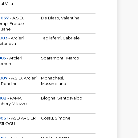
al Villa
9067
- A.S.D.
De Biaso, Valentina
mp. Frecce
puane
003
- Arcieri
Tagliaferri, Gabriele
vitanova
005
- Arcieri
Sparamonti, Marco
fernum
2007
- A.S.D. Arcieri
Monachesi,
 Rondini
Massimiliano
102
- PAMA
Blogna, Santosvaldo
chery Milazzo
0061
- ASD ARCIERI
Cossu, Simone
EJLOGU