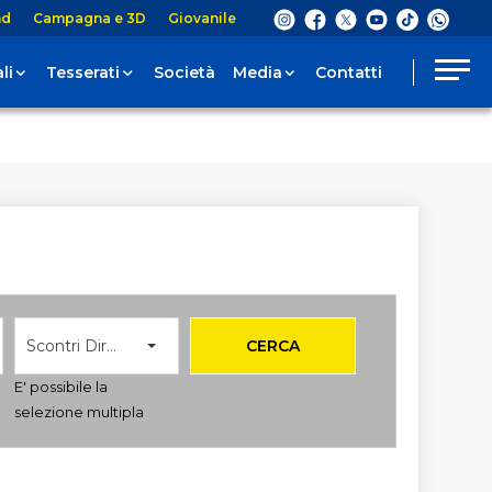
nd
Campagna e 3D
Giovanile
li
Tesserati
Società
Media
Contatti
Scontri Diretti
CERCA
E' possibile la
selezione multipla