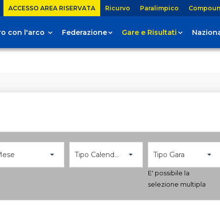
ACCESSO AREA RISERVATA
Ricurvo
Paralimpico
Compou
tiro con l'arco
Federazione
Gare e Risultati
Naziona
Mese
Tipo Calendario
Tipo Gara
E' possibile la
selezione multipla