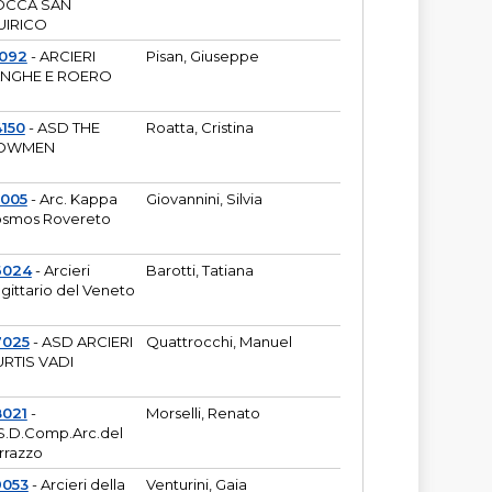
OCCA SAN
UIRICO
1092
- ARCIERI
Pisan, Giuseppe
ANGHE E ROERO
150
- ASD THE
Roatta, Cristina
OWMEN
5005
- Arc. Kappa
Giovannini, Silvia
smos Rovereto
6024
- Arcieri
Barotti, Tatiana
gittario del Veneto
7025
- ASD ARCIERI
Quattrocchi, Manuel
RTIS VADI
8021
-
Morselli, Renato
S.D.Comp.Arc.del
rrazzo
9053
- Arcieri della
Venturini, Gaia