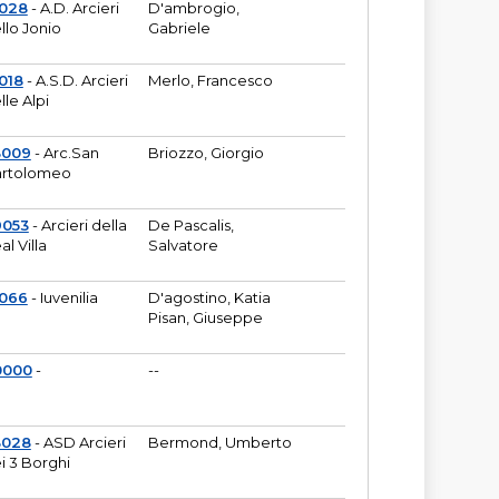
6028
- A.D. Arcieri
D'ambrogio,
llo Jonio
Gabriele
018
- A.S.D. Arcieri
Merlo, Francesco
lle Alpi
3009
- Arc.San
Briozzo, Giorgio
rtolomeo
9053
- Arcieri della
De Pascalis,
al Villa
Salvatore
1066
- Iuvenilia
D'agostino, Katia
Pisan, Giuseppe
0000
-
--
3028
- ASD Arcieri
Bermond, Umberto
i 3 Borghi