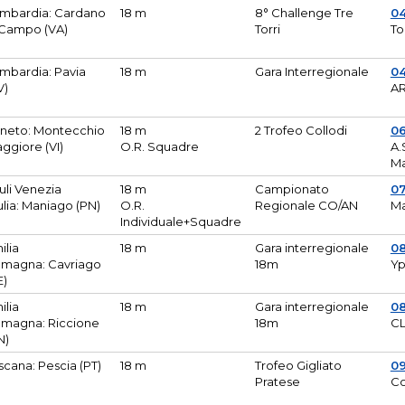
mbardia: Cardano
18 m
8° Challenge Tre
0
 Campo (VA)
Torri
To
mbardia: Pavia
18 m
Gara Interregionale
04
V)
AR
neto: Montecchio
18 m
2 Trofeo Collodi
0
ggiore (VI)
O.R. Squadre
A.
Ma
iuli Venezia
18 m
Campionato
0
ulia: Maniago (PN)
O.R.
Regionale CO/AN
M
Individuale+Squadre
ilia
18 m
Gara interregionale
0
magna: Cavriago
18m
Yp
E)
ilia
18 m
Gara interregionale
0
magna: Riccione
18m
CL
N)
scana: Pescia (PT)
18 m
Trofeo Gigliato
0
Pratese
Co