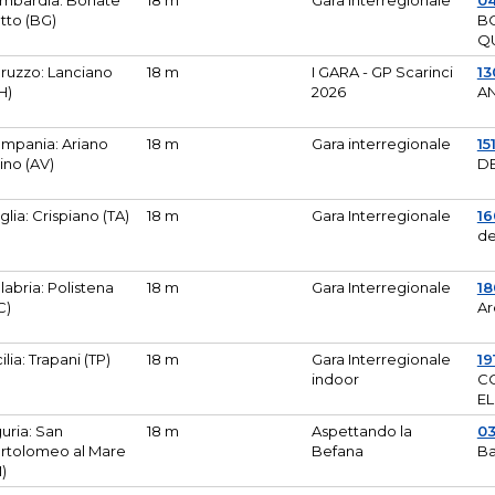
mbardia: Bonate
18 m
Gara Interregionale
04
tto (BG)
B
Q
ruzzo: Lanciano
18 m
I GARA - GP Scarinci
13
H)
2026
A
mpania: Ariano
18 m
Gara interregionale
15
pino (AV)
DE
glia: Crispiano (TA)
18 m
Gara Interregionale
1
de
labria: Polistena
18 m
Gara Interregionale
18
C)
Ar
cilia: Trapani (TP)
18 m
Gara Interregionale
19
indoor
CO
EL
guria: San
18 m
Aspettando la
0
rtolomeo al Mare
Befana
Ba
M)