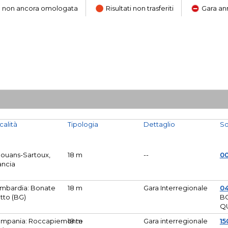
ara non ancora omologata
Risultati non trasferiti
Gara an
calità
Tipologia
Dettaglio
So
Mouans-Sartoux,
18 m
--
0
ancia
mbardia: Bonate
18 m
Gara Interregionale
04
tto (BG)
B
Q
mpania: Roccapiemonte
18 m
Gara interregionale
15