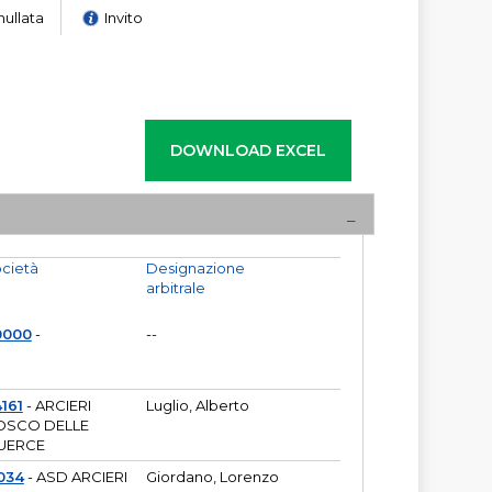
nullata
Invito
cietà
Designazione
arbitrale
0000
-
--
161
- ARCIERI
Luglio, Alberto
OSCO DELLE
UERCE
034
- ASD ARCIERI
Giordano, Lorenzo