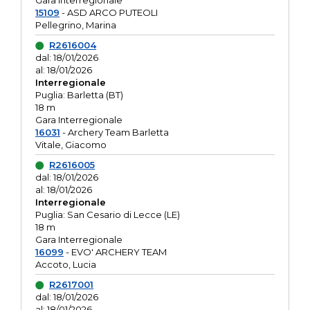
Gara interregionale
15109
- ASD ARCO PUTEOLI
Pellegrino, Marina
R2616004
dal: 18/01/2026
al: 18/01/2026
Interregionale
Puglia: Barletta (BT)
18 m
Gara Interregionale
16031
- Archery Team Barletta
Vitale, Giacomo
R2616005
dal: 18/01/2026
al: 18/01/2026
Interregionale
Puglia: San Cesario di Lecce (LE)
18 m
Gara Interregionale
16099
- EVO' ARCHERY TEAM
Accoto, Lucia
R2617001
dal: 18/01/2026
al: 18/01/2026