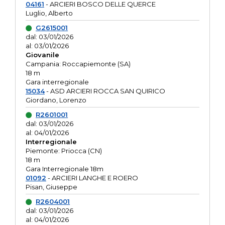
04161
- ARCIERI BOSCO DELLE QUERCE
Luglio, Alberto
G2615001
dal: 03/01/2026
al: 03/01/2026
Giovanile
Campania: Roccapiemonte (SA)
18 m
Gara interregionale
15034
- ASD ARCIERI ROCCA SAN QUIRICO
Giordano, Lorenzo
R2601001
dal: 03/01/2026
al: 04/01/2026
Interregionale
Piemonte: Priocca (CN)
18 m
Gara Interregionale 18m
01092
- ARCIERI LANGHE E ROERO
Pisan, Giuseppe
R2604001
dal: 03/01/2026
al: 04/01/2026