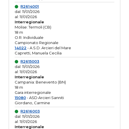
R2614001
dal: 11/01/2026
al: 11/01/2026
Interregionale
Molise: Termoli (CB)
18 m
O.R. Individuale
Campionato Regionale
14022
- A.S.D. Arcieri del Mare
Capretti, Manuela Cecilia
R2615003
dal: 11/01/2026
al: 11/01/2026
Interregionale
Campania: Benevento (BN)
18 m
Gara interregionale
15080
- ASD Arcieri Sanniti
Giordano, Carmine
R2616003
dal: 11/01/2026
al: 11/01/2026
Interregionale