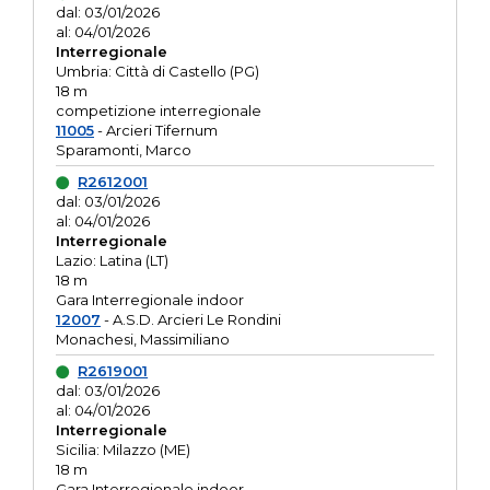
dal: 03/01/2026
al: 04/01/2026
Interregionale
Umbria: Città di Castello (PG)
18 m
competizione interregionale
11005
- Arcieri Tifernum
Sparamonti, Marco
R2612001
dal: 03/01/2026
al: 04/01/2026
Interregionale
Lazio: Latina (LT)
18 m
Gara Interregionale indoor
12007
- A.S.D. Arcieri Le Rondini
Monachesi, Massimiliano
R2619001
dal: 03/01/2026
al: 04/01/2026
Interregionale
Sicilia: Milazzo (ME)
18 m
Gara Interregionale indoor