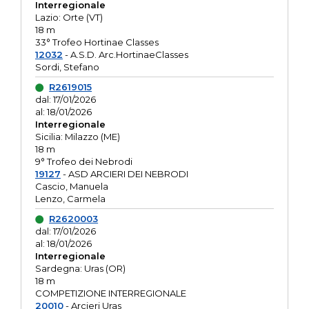
Interregionale
Lazio: Orte (VT)
18 m
33° Trofeo Hortinae Classes
12032
- A.S.D. Arc.HortinaeClasses
Sordi, Stefano
R2619015
dal: 17/01/2026
al: 18/01/2026
Interregionale
Sicilia: Milazzo (ME)
18 m
9° Trofeo dei Nebrodi
19127
- ASD ARCIERI DEI NEBRODI
Cascio, Manuela
Lenzo, Carmela
R2620003
dal: 17/01/2026
al: 18/01/2026
Interregionale
Sardegna: Uras (OR)
18 m
COMPETIZIONE INTERREGIONALE
20010
- Arcieri Uras