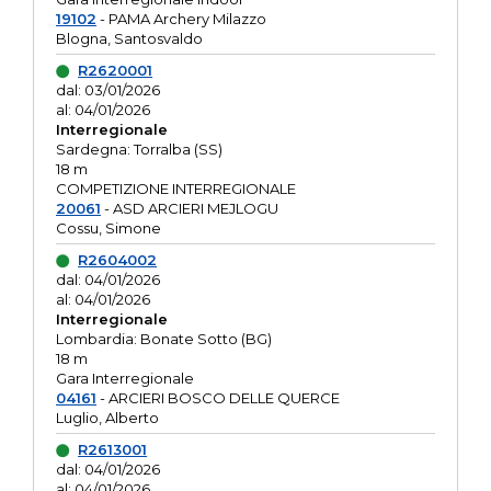
19102
- PAMA Archery Milazzo
Blogna, Santosvaldo
R2620001
dal: 03/01/2026
al: 04/01/2026
Interregionale
Sardegna: Torralba (SS)
18 m
COMPETIZIONE INTERREGIONALE
20061
- ASD ARCIERI MEJLOGU
Cossu, Simone
R2604002
dal: 04/01/2026
al: 04/01/2026
Interregionale
Lombardia: Bonate Sotto (BG)
18 m
Gara Interregionale
04161
- ARCIERI BOSCO DELLE QUERCE
Luglio, Alberto
R2613001
dal: 04/01/2026
al: 04/01/2026