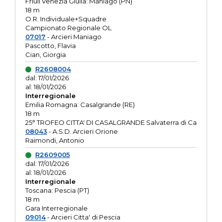
Friuli Venezia Giulia: Maniago (PN)
18 m
O.R. Individuale+Squadre
Campionato Regionale OL
07017
- Arcieri Maniago
Pascotto, Flavia
Cian, Giorgia
R2608004
dal: 17/01/2026
al: 18/01/2026
Interregionale
Emilia Romagna: Casalgrande (RE)
18 m
25° TROFEO CITTA' DI CASALGRANDE Salvaterra di Ca
08043
- A.S.D. Arcieri Orione
Raimondi, Antonio
R2609005
dal: 17/01/2026
al: 18/01/2026
Interregionale
Toscana: Pescia (PT)
18 m
Gara Interregionale
09014
- Arcieri Citta' di Pescia