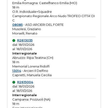
Emilia Romagna: Castelfranco Emilia (MO)
18 m
O.R. Individuale+Squadre
Campionato Regionale Arco Nudo TROFEO CITTA' DI
C
08085
- ASD ARCIERI DEL FORTE
Musolesi, Graziano
Morselli, Renato
R2613035
dal: 18/01/2026
al: 18/01/2026
Interregionale
Abruzzo: Ripa Teatina (CH)
18 m
Memorial Lorena Ridolfi
13014
- Arcieri Il Delfino
Capretti, Manuela Cecilia
R2615004
dal: 18/01/2026
al: 18/01/2026
Interregionale
Campania: Pozzuoli (NA)
18 m