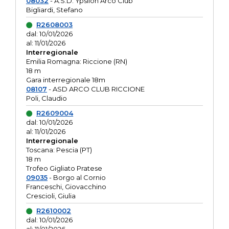
08032
- A.S.D. Ypsilon Arco Club
Bigliardi, Stefano
R2608003
dal: 10/01/2026
al: 11/01/2026
Interregionale
Emilia Romagna: Riccione (RN)
18 m
Gara interregionale 18m
08107
- ASD ARCO CLUB RICCIONE
Poli, Claudio
R2609004
dal: 10/01/2026
al: 11/01/2026
Interregionale
Toscana: Pescia (PT)
18 m
Trofeo Gigliato Pratese
09035
- Borgo al Cornio
Franceschi, Giovacchino
Crescioli, Giulia
R2610002
dal: 10/01/2026