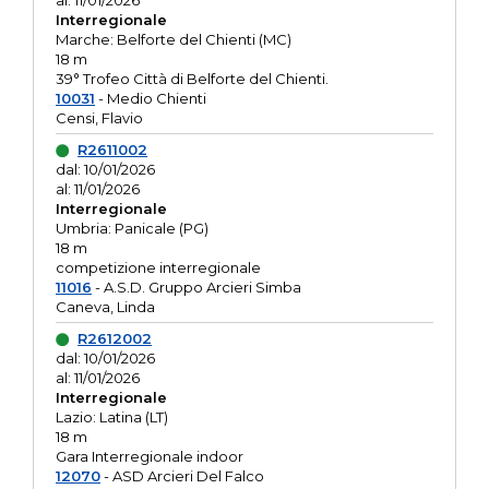
al: 11/01/2026
Interregionale
Marche: Belforte del Chienti (MC)
18 m
39° Trofeo Città di Belforte del Chienti.
10031
- Medio Chienti
Censi, Flavio
R2611002
dal: 10/01/2026
al: 11/01/2026
Interregionale
Umbria: Panicale (PG)
18 m
competizione interregionale
11016
- A.S.D. Gruppo Arcieri Simba
Caneva, Linda
R2612002
dal: 10/01/2026
al: 11/01/2026
Interregionale
Lazio: Latina (LT)
18 m
Gara Interregionale indoor
12070
- ASD Arcieri Del Falco