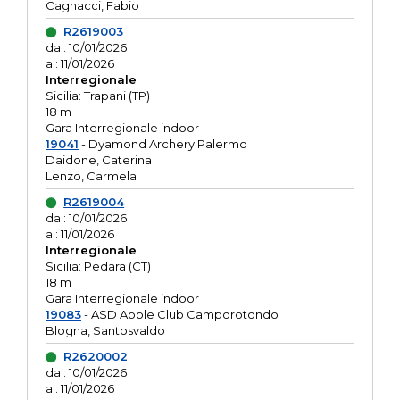
Cagnacci, Fabio
R2619003
dal: 10/01/2026
al: 11/01/2026
Interregionale
Sicilia: Trapani (TP)
18 m
Gara Interregionale indoor
19041
- Dyamond Archery Palermo
Daidone, Caterina
Lenzo, Carmela
R2619004
dal: 10/01/2026
al: 11/01/2026
Interregionale
Sicilia: Pedara (CT)
18 m
Gara Interregionale indoor
19083
- ASD Apple Club Camporotondo
Blogna, Santosvaldo
R2620002
dal: 10/01/2026
al: 11/01/2026