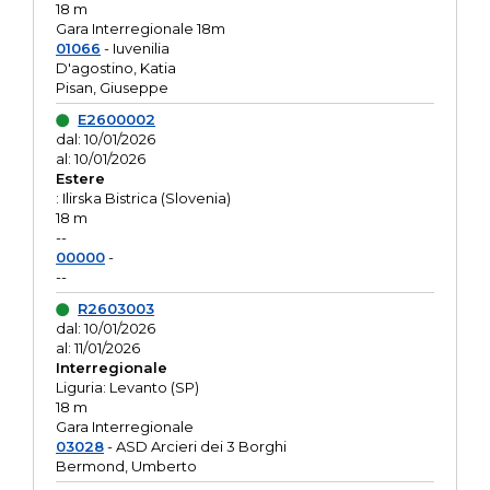
18 m
Gara Interregionale 18m
01066
- Iuvenilia
D'agostino, Katia
Pisan, Giuseppe
E2600002
dal: 10/01/2026
al: 10/01/2026
Estere
: Ilirska Bistrica (Slovenia)
18 m
--
00000
-
--
R2603003
dal: 10/01/2026
al: 11/01/2026
Interregionale
Liguria: Levanto (SP)
18 m
Gara Interregionale
03028
- ASD Arcieri dei 3 Borghi
Bermond, Umberto