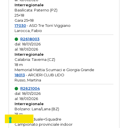
Interregionale
Basilicata: Paterno (PZ)
25+18
Gara 25+18
17030
- ASD Tre Torri Viggiano
Larocca, Fabio
R2618003
dal: 18/01/2026
al: 18/01/2026
Interregionale
Calabria: Taverna (CZ)
18 m
Memorial Mattia Scumaci e Giorgia Grande
18013
- ARCIERI CLUB LIDO
Russo, Martina
R2621004
dal: 18/01/2026
al: 18/01/2026
Interregionale
Bolzano: Lana/Lana (BZ)
18 m
O.R. Individuale+Squadre
Campionato provinciale indoor