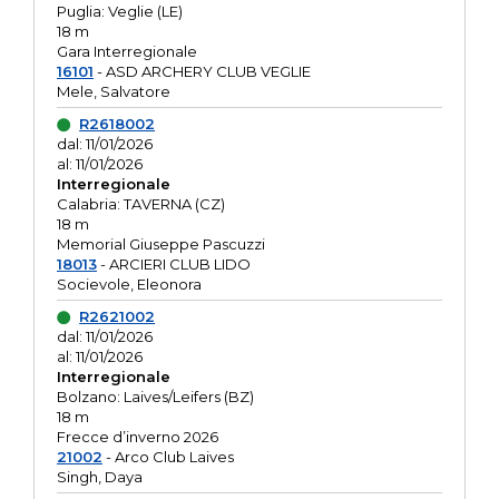
Puglia: Veglie (LE)
18 m
Gara Interregionale
16101
- ASD ARCHERY CLUB VEGLIE
Mele, Salvatore
R2618002
dal: 11/01/2026
al: 11/01/2026
Interregionale
Calabria: TAVERNA (CZ)
18 m
Memorial Giuseppe Pascuzzi
18013
- ARCIERI CLUB LIDO
Socievole, Eleonora
R2621002
dal: 11/01/2026
al: 11/01/2026
Interregionale
Bolzano: Laives/Leifers (BZ)
18 m
Frecce d’inverno 2026
21002
- Arco Club Laives
Singh, Daya