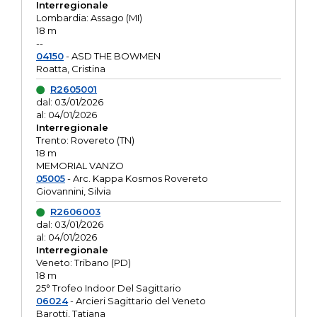
Interregionale
Lombardia: Assago (MI)
18 m
--
04150
- ASD THE BOWMEN
Roatta, Cristina
R2605001
dal: 03/01/2026
al: 04/01/2026
Interregionale
Trento: Rovereto (TN)
18 m
MEMORIAL VANZO
05005
- Arc. Kappa Kosmos Rovereto
Giovannini, Silvia
R2606003
dal: 03/01/2026
al: 04/01/2026
Interregionale
Veneto: Tribano (PD)
18 m
25° Trofeo Indoor Del Sagittario
06024
- Arcieri Sagittario del Veneto
Barotti, Tatiana