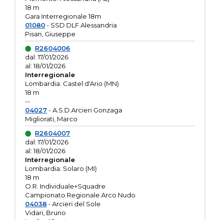
18 m
Gara Interregionale 18m
01080
- SSD DLF Alessandria
Pisan, Giuseppe
R2604006
dal: 17/01/2026
al: 18/01/2026
Interregionale
Lombardia: Castel d'Ario (MN)
18 m
--
04027
- A.S.D.Arcieri Gonzaga
Migliorati, Marco
R2604007
dal: 17/01/2026
al: 18/01/2026
Interregionale
Lombardia: Solaro (MI)
18 m
O.R. Individuale+Squadre
Campionato Regionale Arco Nudo
04038
- Arcieri del Sole
Vidari, Bruno