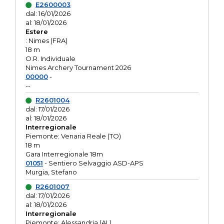
E2600003
dal: 16/01/2026
al: 18/01/2026
Estere
: Nimes (FRA)
18 m
O.R. Individuale
Nimes Archery Tournament 2026
00000
-
--
R2601004
dal: 17/01/2026
al: 18/01/2026
Interregionale
Piemonte: Venaria Reale (TO)
18 m
Gara Interregionale 18m
01051
- Sentiero Selvaggio ASD-APS
Murgia, Stefano
R2601007
dal: 17/01/2026
al: 18/01/2026
Interregionale
Piemonte: Alessandria (AL)