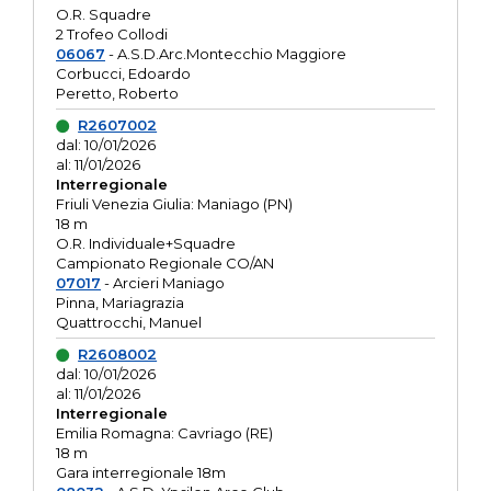
O.R. Squadre
2 Trofeo Collodi
06067
- A.S.D.Arc.Montecchio Maggiore
Corbucci, Edoardo
Peretto, Roberto
R2607002
dal: 10/01/2026
al: 11/01/2026
Interregionale
Friuli Venezia Giulia: Maniago (PN)
18 m
O.R. Individuale+Squadre
Campionato Regionale CO/AN
07017
- Arcieri Maniago
Pinna, Mariagrazia
Quattrocchi, Manuel
R2608002
dal: 10/01/2026
al: 11/01/2026
Interregionale
Emilia Romagna: Cavriago (RE)
18 m
Gara interregionale 18m