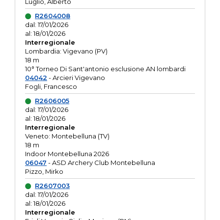
Luglio, Alberto
R2604008
dal: 17/01/2026
al: 18/01/2026
Interregionale
Lombardia: Vigevano (PV)
18 m
10° Torneo Di Sant'antonio esclusione AN lombardi
04042
- Arcieri Vigevano
Fogli, Francesco
R2606005
dal: 17/01/2026
al: 18/01/2026
Interregionale
Veneto: Montebelluna (TV)
18 m
Indoor Montebelluna 2026
06047
- ASD Archery Club Montebelluna
Pizzo, Mirko
R2607003
dal: 17/01/2026
al: 18/01/2026
Interregionale