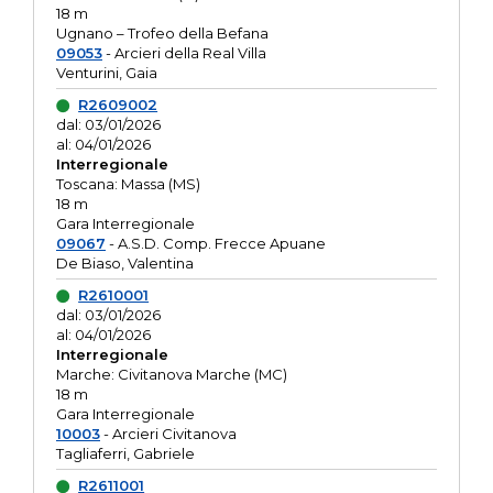
18 m
Ugnano – Trofeo della Befana
09053
- Arcieri della Real Villa
Venturini, Gaia
R2609002
dal: 03/01/2026
al: 04/01/2026
Interregionale
Toscana: Massa (MS)
18 m
Gara Interregionale
09067
- A.S.D. Comp. Frecce Apuane
De Biaso, Valentina
R2610001
dal: 03/01/2026
al: 04/01/2026
Interregionale
Marche: Civitanova Marche (MC)
18 m
Gara Interregionale
10003
- Arcieri Civitanova
Tagliaferri, Gabriele
R2611001