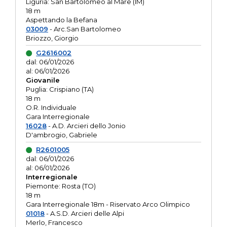
Liguria: San Bartolomeo al Mare (IM)
18 m
Aspettando la Befana
03009
- Arc.San Bartolomeo
Briozzo, Giorgio
G2616002
dal: 06/01/2026
al: 06/01/2026
Giovanile
Puglia: Crispiano (TA)
18 m
O.R. Individuale
Gara Interregionale
16028
- A.D. Arcieri dello Jonio
D'ambrogio, Gabriele
R2601005
dal: 06/01/2026
al: 06/01/2026
Interregionale
Piemonte: Rosta (TO)
18 m
Gara Interregionale 18m - Riservato Arco Olimpico
01018
- A.S.D. Arcieri delle Alpi
Merlo, Francesco