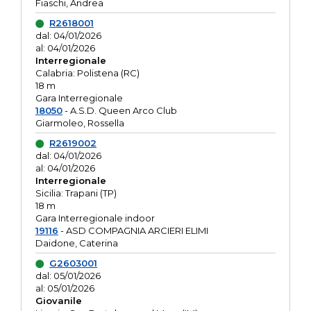
Fiaschi, Andrea
R2618001
dal: 04/01/2026
al: 04/01/2026
Interregionale
Calabria: Polistena (RC)
18 m
Gara Interregionale
18050
- A.S.D. Queen Arco Club
Giarmoleo, Rossella
R2619002
dal: 04/01/2026
al: 04/01/2026
Interregionale
Sicilia: Trapani (TP)
18 m
Gara Interregionale indoor
19116
- ASD COMPAGNIA ARCIERI ELIMI
Daidone, Caterina
G2603001
dal: 05/01/2026
al: 05/01/2026
Giovanile