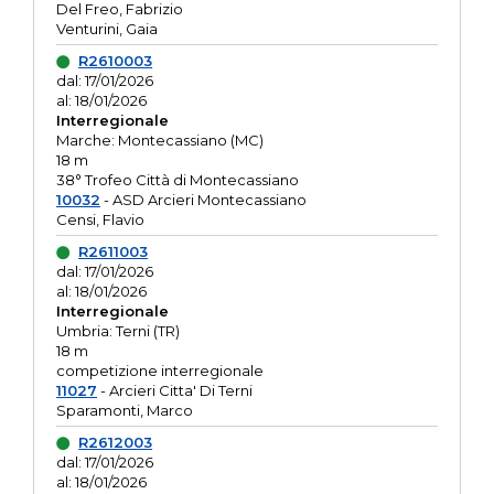
Del Freo, Fabrizio
Venturini, Gaia
R2610003
dal: 17/01/2026
al: 18/01/2026
Interregionale
Marche: Montecassiano (MC)
18 m
38° Trofeo Città di Montecassiano
10032
- ASD Arcieri Montecassiano
Censi, Flavio
R2611003
dal: 17/01/2026
al: 18/01/2026
Interregionale
Umbria: Terni (TR)
18 m
competizione interregionale
11027
- Arcieri Citta' Di Terni
Sparamonti, Marco
R2612003
dal: 17/01/2026
al: 18/01/2026