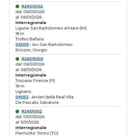
R2603002
dal: 06/01/2026
al: 06/01/2026
Interregionale
Liguria: San Bartolomeo al Mare (IM)
18 m
Trofeo Befana
03009
- Arc.San Bartolomeo
Briozzo, Giorgio
R2609003
dal: 06/01/2026
al: 06/01/2026
Interregionale
Toscana: Firenze (FI)
18 m
Ugnano
09053
- Arcieri della Real Villa
De Pascalis, Salvatore
R2601002
dal: 09/01/2026
al: 11/01/2026
Interregionale
Piemonte: Torino (TO)