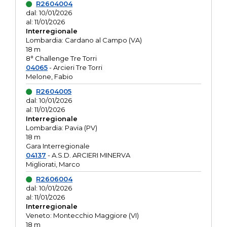
R2604004
dal: 10/01/2026
al: 11/01/2026
Interregionale
Lombardia: Cardano al Campo (VA)
18 m
8° Challenge Tre Torri
04065
- Arcieri Tre Torri
Melone, Fabio
R2604005
dal: 10/01/2026
al: 11/01/2026
Interregionale
Lombardia: Pavia (PV)
18 m
Gara Interregionale
04137
- A.S.D. ARCIERI MINERVA
Migliorati, Marco
R2606004
dal: 10/01/2026
al: 11/01/2026
Interregionale
Veneto: Montecchio Maggiore (VI)
18 m