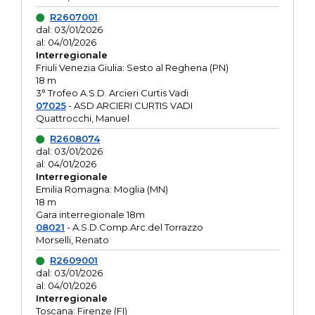
R2607001
dal: 03/01/2026
al: 04/01/2026
Interregionale
Friuli Venezia Giulia: Sesto al Reghena (PN)
18 m
3° Trofeo A.S.D. Arcieri Curtis Vadi
07025
- ASD ARCIERI CURTIS VADI
Quattrocchi, Manuel
R2608074
dal: 03/01/2026
al: 04/01/2026
Interregionale
Emilia Romagna: Moglia (MN)
18 m
Gara interregionale 18m
08021
- A.S.D.Comp.Arc.del Torrazzo
Morselli, Renato
R2609001
dal: 03/01/2026
al: 04/01/2026
Interregionale
Toscana: Firenze (FI)