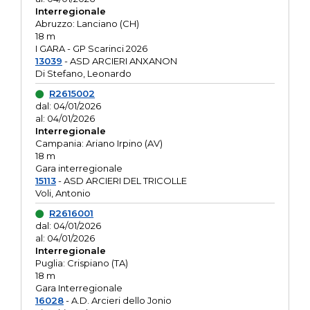
Interregionale
Abruzzo: Lanciano (CH)
18 m
I GARA - GP Scarinci 2026
13039
- ASD ARCIERI ANXANON
Di Stefano, Leonardo
R2615002
dal: 04/01/2026
al: 04/01/2026
Interregionale
Campania: Ariano Irpino (AV)
18 m
Gara interregionale
15113
- ASD ARCIERI DEL TRICOLLE
Voli, Antonio
R2616001
dal: 04/01/2026
al: 04/01/2026
Interregionale
Puglia: Crispiano (TA)
18 m
Gara Interregionale
16028
- A.D. Arcieri dello Jonio