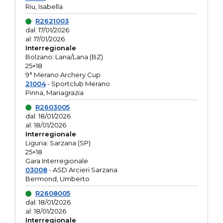
Riu, Isabella
R2621003
dal: 17/01/2026
al: 17/01/2026
Interregionale
Bolzano: Lana/Lana (BZ)
25+18
9° Merano Archery Cup
21004
- Sportclub Merano
Pinna, Mariagrazia
R2603005
dal: 18/01/2026
al: 18/01/2026
Interregionale
Liguria: Sarzana (SP)
25+18
Gara Interregionale
03008
- ASD Arcieri Sarzana
Bermond, Umberto
R2608005
dal: 18/01/2026
al: 18/01/2026
Interregionale