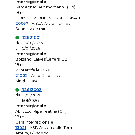
Interregionale
Sardegna: Decimomannu (CA)
18 m
COMPETIZIONE INTERREGIONALE
20057
- A.S.D. Arcieri Ichnos
Sanna, Vladimir
R2621001
dal: 10/01/2026
al: 10/01/2026
Interregionale
Bolzano: Laives/Leifers (BZ)
18 m
Winterpfeile 2026
21002
- Arco Club Laives
Singh, Daya
R2613002
dal: 11/01/2026
al: 11/01/2026
Interregionale
Abruzzo: Ripa Teatina (CH)
18 m
Gara Interregionale
13021
- ASD Arcieri delle Torri
Amura, Giuseppe