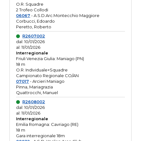
O.R. Squadre
2 Trofeo Collodi
06067
- A.S.D.Arc.Montecchio Maggiore
Corbucci, Edoardo
Peretto, Roberto
R2607002
dal: 10/01/2026
al: 11/01/2026
Interregionale
Friuli Venezia Giulia: Maniago (PN)
18 m
O.R. Individuale+Squadre
Campionato Regionale CO/AN
07017
- Arcieri Maniago
Pinna, Mariagrazia
Quattrocchi, Manuel
R2608002
dal: 10/01/2026
al: 11/01/2026
Interregionale
Emilia Romagna: Cavriago (RE)
18 m
Gara interregionale 18m