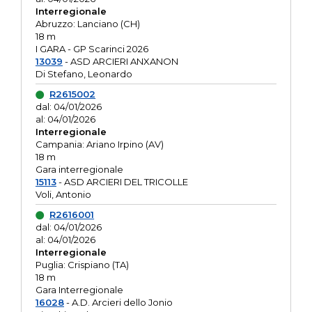
Interregionale
Abruzzo: Lanciano (CH)
18 m
I GARA - GP Scarinci 2026
13039
- ASD ARCIERI ANXANON
Di Stefano, Leonardo
R2615002
dal: 04/01/2026
al: 04/01/2026
Interregionale
Campania: Ariano Irpino (AV)
18 m
Gara interregionale
15113
- ASD ARCIERI DEL TRICOLLE
Voli, Antonio
R2616001
dal: 04/01/2026
al: 04/01/2026
Interregionale
Puglia: Crispiano (TA)
18 m
Gara Interregionale
16028
- A.D. Arcieri dello Jonio