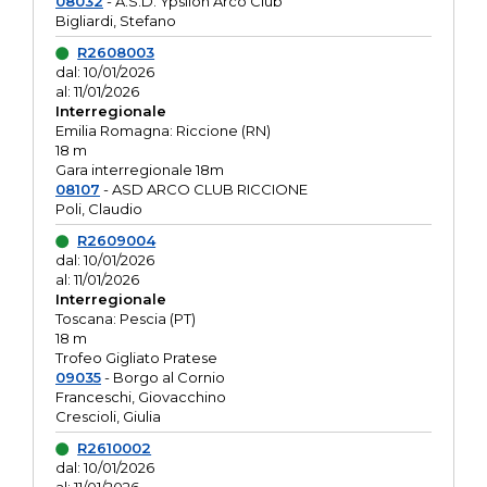
08032
- A.S.D. Ypsilon Arco Club
Bigliardi, Stefano
R2608003
dal: 10/01/2026
al: 11/01/2026
Interregionale
Emilia Romagna: Riccione (RN)
18 m
Gara interregionale 18m
08107
- ASD ARCO CLUB RICCIONE
Poli, Claudio
R2609004
dal: 10/01/2026
al: 11/01/2026
Interregionale
Toscana: Pescia (PT)
18 m
Trofeo Gigliato Pratese
09035
- Borgo al Cornio
Franceschi, Giovacchino
Crescioli, Giulia
R2610002
dal: 10/01/2026