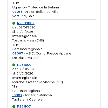
18 m
Ugnano – Trofeo della Befana
09053
- Arcieri della Real Villa
Venturini, Gaia
R2609002
dal: 03/01/2026
al: 04/01/2026
Interregionale
Toscana: Massa (MS)
18 m
Gara Interregionale
09067
- A.S.D. Comp. Frecce Apuane
De Biaso, Valentina
R2610001
dal: 03/01/2026
al: 04/01/2026
Interregionale
Marche: Civitanova Marche (MC)
18 m
Gara Interregionale
10003
- Arcieri Civitanova
Tagliaferri, Gabriele
R2611001