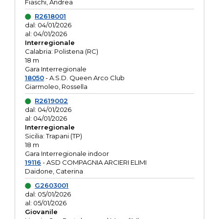
Fiaschi, Andrea
R2618001
dal: 04/01/2026
al: 04/01/2026
Interregionale
Calabria: Polistena (RC)
18 m
Gara Interregionale
18050
- A.S.D. Queen Arco Club
Giarmoleo, Rossella
R2619002
dal: 04/01/2026
al: 04/01/2026
Interregionale
Sicilia: Trapani (TP)
18 m
Gara Interregionale indoor
19116
- ASD COMPAGNIA ARCIERI ELIMI
Daidone, Caterina
G2603001
dal: 05/01/2026
al: 05/01/2026
Giovanile