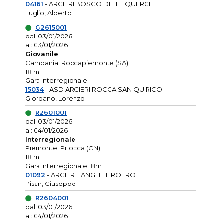
04161
- ARCIERI BOSCO DELLE QUERCE
Luglio, Alberto
G2615001
dal: 03/01/2026
al: 03/01/2026
Giovanile
Campania: Roccapiemonte (SA)
18 m
Gara interregionale
15034
- ASD ARCIERI ROCCA SAN QUIRICO
Giordano, Lorenzo
R2601001
dal: 03/01/2026
al: 04/01/2026
Interregionale
Piemonte: Priocca (CN)
18 m
Gara Interregionale 18m
01092
- ARCIERI LANGHE E ROERO
Pisan, Giuseppe
R2604001
dal: 03/01/2026
al: 04/01/2026