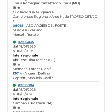
Emilia Romagna: Castelfranco Emilia (MO)
18 m
O.R. Individuale+Squadre
Campionato Regionale Arco Nudo TROFEO CITTA' DI
C
08085
- ASD ARCIERI DEL FORTE
Musolesi, Graziano
Morselli, Renato
R2613035
dal: 18/01/2026
al: 18/01/2026
Interregionale
Abruzzo: Ripa Teatina (CH)
18 m
Memorial Lorena Ridolfi
13014
- Arcieri Il Delfino
Capretti, Manuela Cecilia
R2615004
dal: 18/01/2026
al: 18/01/2026
Interregionale
Campania: Pozzuoli (NA)
18 m