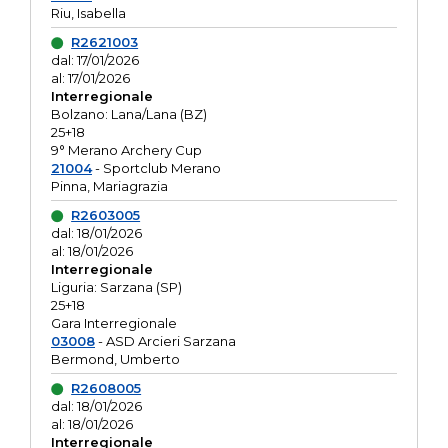
Riu, Isabella
R2621003
dal: 17/01/2026
al: 17/01/2026
Interregionale
Bolzano: Lana/Lana (BZ)
25+18
9° Merano Archery Cup
21004
- Sportclub Merano
Pinna, Mariagrazia
R2603005
dal: 18/01/2026
al: 18/01/2026
Interregionale
Liguria: Sarzana (SP)
25+18
Gara Interregionale
03008
- ASD Arcieri Sarzana
Bermond, Umberto
R2608005
dal: 18/01/2026
al: 18/01/2026
Interregionale