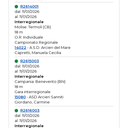
R2614001
dal: 11/01/2026
al: 11/01/2026
Interregionale
Molise: Termoli (CB)
18 m
O.R. Individuale
Campionato Regionale
14022
- A.S.D. Arcieri del Mare
Capretti, Manuela Cecilia
R2615003
dal: 11/01/2026
al: 11/01/2026
Interregionale
Campania: Benevento (BN)
18 m
Gara interregionale
15080
- ASD Arcieri Sanniti
Giordano, Carmine
R2616003
dal: 11/01/2026
al: 11/01/2026
Interregionale