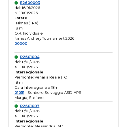
E2600003
dal: 16/01/2026
al: 18/01/2026
Estere
: Nimes (FRA)
18 m
O.R. Individuale
Nimes Archery Tournament 2026
00000
-
--
R2601004
dal: 17/01/2026
al: 18/01/2026
Interregionale
Piemonte: Venaria Reale (TO)
18 m
Gara Interregionale 18m
01051
- Sentiero Selvaggio ASD-APS
Murgia, Stefano
R2601007
dal: 17/01/2026
al: 18/01/2026
Interregionale
Piemonte: Alessandria (AL)