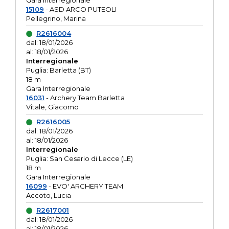
Gara interregionale
15109
- ASD ARCO PUTEOLI
Pellegrino, Marina
R2616004
dal: 18/01/2026
al: 18/01/2026
Interregionale
Puglia: Barletta (BT)
18 m
Gara Interregionale
16031
- Archery Team Barletta
Vitale, Giacomo
R2616005
dal: 18/01/2026
al: 18/01/2026
Interregionale
Puglia: San Cesario di Lecce (LE)
18 m
Gara Interregionale
16099
- EVO' ARCHERY TEAM
Accoto, Lucia
R2617001
dal: 18/01/2026
al: 18/01/2026