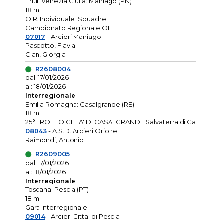
Friuli Venezia Giulia: Maniago (PN)
18 m
O.R. Individuale+Squadre
Campionato Regionale OL
07017
- Arcieri Maniago
Pascotto, Flavia
Cian, Giorgia
R2608004
dal: 17/01/2026
al: 18/01/2026
Interregionale
Emilia Romagna: Casalgrande (RE)
18 m
25° TROFEO CITTA' DI CASALGRANDE Salvaterra di Ca
08043
- A.S.D. Arcieri Orione
Raimondi, Antonio
R2609005
dal: 17/01/2026
al: 18/01/2026
Interregionale
Toscana: Pescia (PT)
18 m
Gara Interregionale
09014
- Arcieri Citta' di Pescia