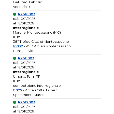
Del Freo, Fabrizio
Venturini, Gaia
R2610003
dal: 17/01/2026
al: 18/01/2026
Interregionale
Marche: Montecassiano (MC)
18 m
38° Trofeo Città di Montecassiano
10032
- ASD Arcieri Montecassiano
Censi, Flavio
R2611003
dal: 17/01/2026
al: 18/01/2026
Interregionale
Umbria: Terni (TR)
18 m
competizione interregionale
11027
- Arcieri Citta' Di Terni
Sparamonti, Marco
R2612003
dal: 17/01/2026
al: 18/01/2026