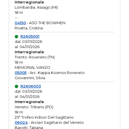
Interregionale
Lombardia: Assago (MI)
18 m
--
04150
- ASD THE BOWMEN
Roatta, Cristina
R2605001
dal: 03/01/2026
al: 04/01/2026
Interregionale
Trento: Rovereto (TN)
18 m
MEMORIAL VANZO
05005
- Arc. Kappa Kosmos Rovereto
Giovannini, Silvia
R2606003
dal: 03/01/2026
al: 04/01/2026
Interregionale
Veneto: Tribano (PD)
18 m
25° Trofeo Indoor Del Sagittario
06024
- Arcieri Sagittario del Veneto
Barotti, Tatiana