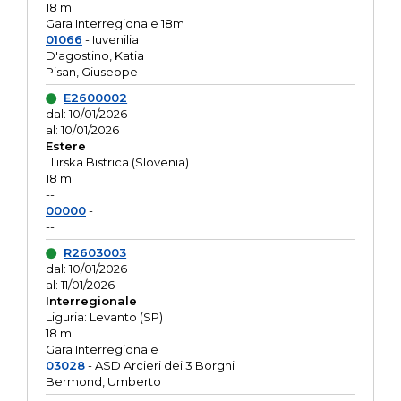
18 m
Gara Interregionale 18m
01066
- Iuvenilia
D'agostino, Katia
Pisan, Giuseppe
E2600002
dal: 10/01/2026
al: 10/01/2026
Estere
: Ilirska Bistrica (Slovenia)
18 m
--
00000
-
--
R2603003
dal: 10/01/2026
al: 11/01/2026
Interregionale
Liguria: Levanto (SP)
18 m
Gara Interregionale
03028
- ASD Arcieri dei 3 Borghi
Bermond, Umberto