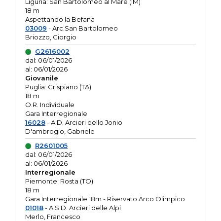
Liguria: San Bartolomeo al Mare (IM)
18 m
Aspettando la Befana
03009
- Arc.San Bartolomeo
Briozzo, Giorgio
G2616002
dal: 06/01/2026
al: 06/01/2026
Giovanile
Puglia: Crispiano (TA)
18 m
O.R. Individuale
Gara Interregionale
16028
- A.D. Arcieri dello Jonio
D'ambrogio, Gabriele
R2601005
dal: 06/01/2026
al: 06/01/2026
Interregionale
Piemonte: Rosta (TO)
18 m
Gara Interregionale 18m - Riservato Arco Olimpico
01018
- A.S.D. Arcieri delle Alpi
Merlo, Francesco