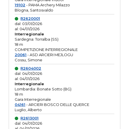
19102
- PAMA Archery Milazzo
Blogna, Santosvaldo
R2620001
dal: 03/01/2026
al: 04/01/2026
Interregionale
Sardegna: Torralba (SS)
18 m
COMPETIZIONE INTERREGIONALE
20061
- ASD ARCIERI MEJLOGU
Cossu, Simone
R2604002
dal: 04/01/2026
al: 04/01/2026
Interregionale
Lombardia: Bonate Sotto (BG)
18 m
Gara Interregionale
04161
- ARCIERI BOSCO DELLE QUERCE
Luglio, Alberto
R2613001
dal: 04/01/2026
al: 04/01/2026