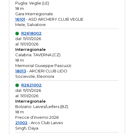
Puglia: Veglie (LE)
18 m
Gara Interregionale
16101
- ASD ARCHERY CLUB VEGLIE
Mele, Salvatore
R2618002
dal: 11/01/2026
al: 11/01/2026
Interregionale
Calabria: TAVERNA (CZ)
18 m
Memorial Giuseppe Pascuzzi
18013
- ARCIERI CLUB LIDO
Socievole, Eleonora
R2621002
dal: 11/01/2026
al: 11/01/2026
Interregionale
Bolzano: Laives/Leifers (BZ)
18 m
Frecce d’inverno 2026
21002
- Arco Club Laives
Singh, Daya