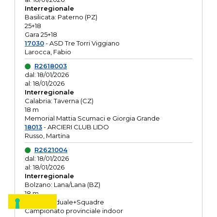
Interregionale
Basilicata: Paterno (PZ)
25+18
Gara 25+18
17030
- ASD Tre Torri Viggiano
Larocca, Fabio
R2618003
dal: 18/01/2026
al: 18/01/2026
Interregionale
Calabria: Taverna (CZ)
18 m
Memorial Mattia Scumaci e Giorgia Grande
18013
- ARCIERI CLUB LIDO
Russo, Martina
R2621004
dal: 18/01/2026
al: 18/01/2026
Interregionale
Bolzano: Lana/Lana (BZ)
18 m
O.R. Individuale+Squadre
Campionato provinciale indoor