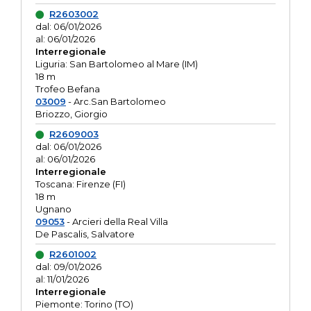
R2603002
dal: 06/01/2026
al: 06/01/2026
Interregionale
Liguria: San Bartolomeo al Mare (IM)
18 m
Trofeo Befana
03009
- Arc.San Bartolomeo
Briozzo, Giorgio
R2609003
dal: 06/01/2026
al: 06/01/2026
Interregionale
Toscana: Firenze (FI)
18 m
Ugnano
09053
- Arcieri della Real Villa
De Pascalis, Salvatore
R2601002
dal: 09/01/2026
al: 11/01/2026
Interregionale
Piemonte: Torino (TO)