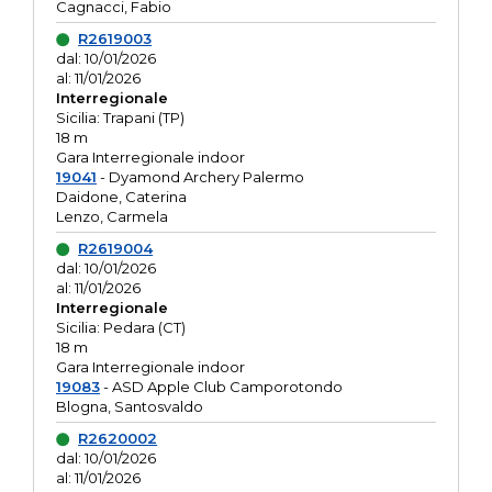
Cagnacci, Fabio
R2619003
dal: 10/01/2026
al: 11/01/2026
Interregionale
Sicilia: Trapani (TP)
18 m
Gara Interregionale indoor
19041
- Dyamond Archery Palermo
Daidone, Caterina
Lenzo, Carmela
R2619004
dal: 10/01/2026
al: 11/01/2026
Interregionale
Sicilia: Pedara (CT)
18 m
Gara Interregionale indoor
19083
- ASD Apple Club Camporotondo
Blogna, Santosvaldo
R2620002
dal: 10/01/2026
al: 11/01/2026