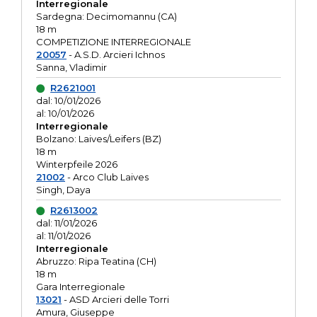
Interregionale
Sardegna: Decimomannu (CA)
18 m
COMPETIZIONE INTERREGIONALE
20057
- A.S.D. Arcieri Ichnos
Sanna, Vladimir
R2621001
dal: 10/01/2026
al: 10/01/2026
Interregionale
Bolzano: Laives/Leifers (BZ)
18 m
Winterpfeile 2026
21002
- Arco Club Laives
Singh, Daya
R2613002
dal: 11/01/2026
al: 11/01/2026
Interregionale
Abruzzo: Ripa Teatina (CH)
18 m
Gara Interregionale
13021
- ASD Arcieri delle Torri
Amura, Giuseppe