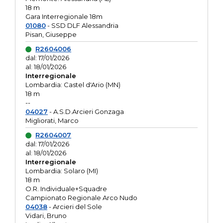
18 m
Gara Interregionale 18m
01080
- SSD DLF Alessandria
Pisan, Giuseppe
R2604006
dal: 17/01/2026
al: 18/01/2026
Interregionale
Lombardia: Castel d'Ario (MN)
18 m
--
04027
- A.S.D.Arcieri Gonzaga
Migliorati, Marco
R2604007
dal: 17/01/2026
al: 18/01/2026
Interregionale
Lombardia: Solaro (MI)
18 m
O.R. Individuale+Squadre
Campionato Regionale Arco Nudo
04038
- Arcieri del Sole
Vidari, Bruno