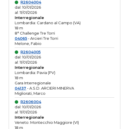
R2604004
dal: 10/01/2026
al: 11/01/2026
Interregionale
Lombardia: Cardano al Campo (VA)
18 m
8° Challenge Tre Torri
04065
- Arcieri Tre Torri
Melone, Fabio
R2604005
dal: 10/01/2026
al: 11/01/2026
Interregionale
Lombardia: Pavia (PV)
18 m
Gara Interregionale
04137
- A.S.D. ARCIERI MINERVA
Migliorati, Marco
R2606004
dal: 10/01/2026
al: 11/01/2026
Interregionale
Veneto: Montecchio Maggiore (VI)
18 m