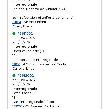
al: 11/01/2026
Interregionale
Marche: Belforte del Chienti (MC)
18 m
39° Trofeo Città di Belforte del Chienti.
10031
- Medio Chienti
Censi, Flavio
R2611002
dal: 10/01/2026
al: 11/01/2026
Interregionale
Umbria: Panicale (PG)
18 m
competizione interregionale
11016
- A.S.D. Gruppo Arcieri Simba
Caneva, Linda
R2612002
dal: 10/01/2026
al: 11/01/2026
Interregionale
Lazio: Latina (LT)
18 m
Gara Interregionale indoor
12070
- ASD Arcieri Del Falco