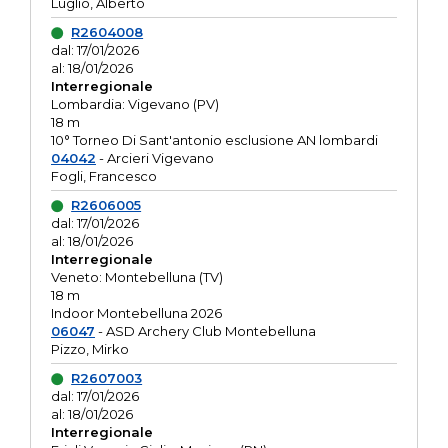
Luglio, Alberto
R2604008
dal: 17/01/2026
al: 18/01/2026
Interregionale
Lombardia: Vigevano (PV)
18 m
10° Torneo Di Sant'antonio esclusione AN lombardi
04042
- Arcieri Vigevano
Fogli, Francesco
R2606005
dal: 17/01/2026
al: 18/01/2026
Interregionale
Veneto: Montebelluna (TV)
18 m
Indoor Montebelluna 2026
06047
- ASD Archery Club Montebelluna
Pizzo, Mirko
R2607003
dal: 17/01/2026
al: 18/01/2026
Interregionale