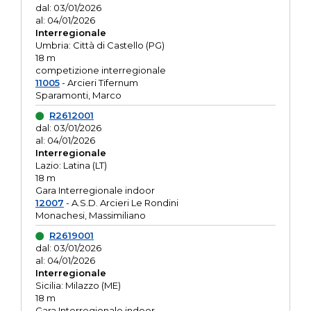
dal: 03/01/2026
al: 04/01/2026
Interregionale
Umbria: Città di Castello (PG)
18 m
competizione interregionale
11005
- Arcieri Tifernum
Sparamonti, Marco
R2612001
dal: 03/01/2026
al: 04/01/2026
Interregionale
Lazio: Latina (LT)
18 m
Gara Interregionale indoor
12007
- A.S.D. Arcieri Le Rondini
Monachesi, Massimiliano
R2619001
dal: 03/01/2026
al: 04/01/2026
Interregionale
Sicilia: Milazzo (ME)
18 m
Gara Interregionale indoor