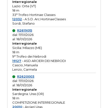
Interregionale
Lazio: Orte (VT)
18 m
33° Trofeo Hortinae Classes
12032
- A.S.D. Arc.HortinaeClasses
Sordi, Stefano
R2619015
dal: 17/01/2026
al: 18/01/2026
Interregionale
Sicilia: Milazzo (ME)
18 m
9° Trofeo dei Nebrodi
19127
- ASD ARCIERI DEI NEBRODI
Cascio, Manuela
Lenzo, Carmela
R2620003
dal: 17/01/2026
al: 18/01/2026
Interregionale
Sardegna: Uras (OR)
18 m
COMPETIZIONE INTERREGIONALE
20010
- Arcieri Uras