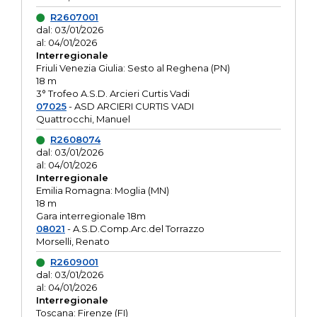
R2607001
dal: 03/01/2026
al: 04/01/2026
Interregionale
Friuli Venezia Giulia: Sesto al Reghena (PN)
18 m
3° Trofeo A.S.D. Arcieri Curtis Vadi
07025
- ASD ARCIERI CURTIS VADI
Quattrocchi, Manuel
R2608074
dal: 03/01/2026
al: 04/01/2026
Interregionale
Emilia Romagna: Moglia (MN)
18 m
Gara interregionale 18m
08021
- A.S.D.Comp.Arc.del Torrazzo
Morselli, Renato
R2609001
dal: 03/01/2026
al: 04/01/2026
Interregionale
Toscana: Firenze (FI)