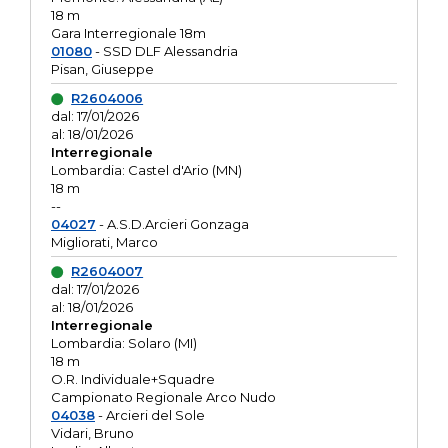
18 m
Gara Interregionale 18m
01080
- SSD DLF Alessandria
Pisan, Giuseppe
R2604006
dal: 17/01/2026
al: 18/01/2026
Interregionale
Lombardia: Castel d'Ario (MN)
18 m
--
04027
- A.S.D.Arcieri Gonzaga
Migliorati, Marco
R2604007
dal: 17/01/2026
al: 18/01/2026
Interregionale
Lombardia: Solaro (MI)
18 m
O.R. Individuale+Squadre
Campionato Regionale Arco Nudo
04038
- Arcieri del Sole
Vidari, Bruno