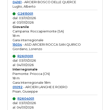
04161
- ARCIERI BOSCO DELLE QUERCE
Luglio, Alberto
G2615001
dal: 03/01/2026
al: 03/01/2026
Giovanile
Campania: Roccapiemonte (SA)
18 m
Gara interregionale
15034
- ASD ARCIERI ROCCA SAN QUIRICO
Giordano, Lorenzo
R2601001
dal: 03/01/2026
al: 04/01/2026
Interregionale
Piemonte: Priocca (CN)
18 m
Gara Interregionale 18m
01092
- ARCIERI LANGHE E ROERO
Pisan, Giuseppe
R2604001
dal: 03/01/2026
al: 04/01/2026