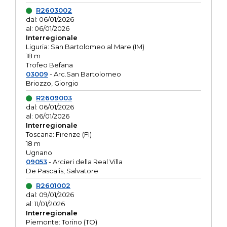
R2603002
dal: 06/01/2026
al: 06/01/2026
Interregionale
Liguria: San Bartolomeo al Mare (IM)
18 m
Trofeo Befana
03009
- Arc.San Bartolomeo
Briozzo, Giorgio
R2609003
dal: 06/01/2026
al: 06/01/2026
Interregionale
Toscana: Firenze (FI)
18 m
Ugnano
09053
- Arcieri della Real Villa
De Pascalis, Salvatore
R2601002
dal: 09/01/2026
al: 11/01/2026
Interregionale
Piemonte: Torino (TO)