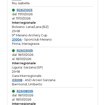
Riu, Isabella
R2621003
dal: 17/01/2026
al: 17/01/2026
Interregionale
Bolzano: Lana/Lana (BZ)
25+18
9° Merano Archery Cup
21004
- Sportclub Merano
Pinna, Mariagrazia
R2603005
dal: 18/01/2026
al: 18/01/2026
Interregionale
Liguria: Sarzana (SP)
25+18
Gara Interregionale
03008
- ASD Arcieri Sarzana
Bermond, Umberto
R2608005
dal: 18/01/2026
al: 18/01/2026
Interregionale