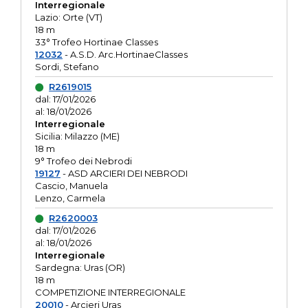
Interregionale
Lazio: Orte (VT)
18 m
33° Trofeo Hortinae Classes
12032
- A.S.D. Arc.HortinaeClasses
Sordi, Stefano
R2619015
dal: 17/01/2026
al: 18/01/2026
Interregionale
Sicilia: Milazzo (ME)
18 m
9° Trofeo dei Nebrodi
19127
- ASD ARCIERI DEI NEBRODI
Cascio, Manuela
Lenzo, Carmela
R2620003
dal: 17/01/2026
al: 18/01/2026
Interregionale
Sardegna: Uras (OR)
18 m
COMPETIZIONE INTERREGIONALE
20010
- Arcieri Uras