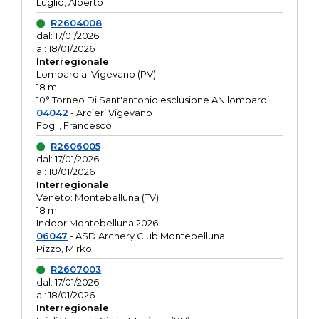
Luglio, Alberto
R2604008
dal: 17/01/2026
al: 18/01/2026
Interregionale
Lombardia: Vigevano (PV)
18 m
10° Torneo Di Sant'antonio esclusione AN lombardi
04042
- Arcieri Vigevano
Fogli, Francesco
R2606005
dal: 17/01/2026
al: 18/01/2026
Interregionale
Veneto: Montebelluna (TV)
18 m
Indoor Montebelluna 2026
06047
- ASD Archery Club Montebelluna
Pizzo, Mirko
R2607003
dal: 17/01/2026
al: 18/01/2026
Interregionale