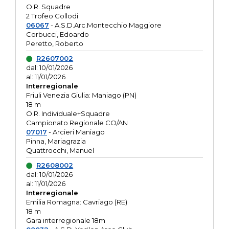
O.R. Squadre
2 Trofeo Collodi
06067
- A.S.D.Arc.Montecchio Maggiore
Corbucci, Edoardo
Peretto, Roberto
R2607002
dal: 10/01/2026
al: 11/01/2026
Interregionale
Friuli Venezia Giulia: Maniago (PN)
18 m
O.R. Individuale+Squadre
Campionato Regionale CO/AN
07017
- Arcieri Maniago
Pinna, Mariagrazia
Quattrocchi, Manuel
R2608002
dal: 10/01/2026
al: 11/01/2026
Interregionale
Emilia Romagna: Cavriago (RE)
18 m
Gara interregionale 18m