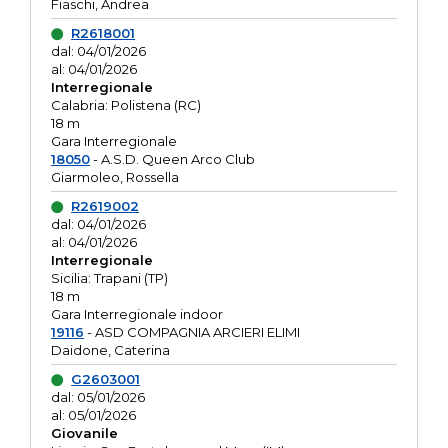
Fiaschi, Andrea
R2618001
dal: 04/01/2026
al: 04/01/2026
Interregionale
Calabria: Polistena (RC)
18 m
Gara Interregionale
18050
- A.S.D. Queen Arco Club
Giarmoleo, Rossella
R2619002
dal: 04/01/2026
al: 04/01/2026
Interregionale
Sicilia: Trapani (TP)
18 m
Gara Interregionale indoor
19116
- ASD COMPAGNIA ARCIERI ELIMI
Daidone, Caterina
G2603001
dal: 05/01/2026
al: 05/01/2026
Giovanile