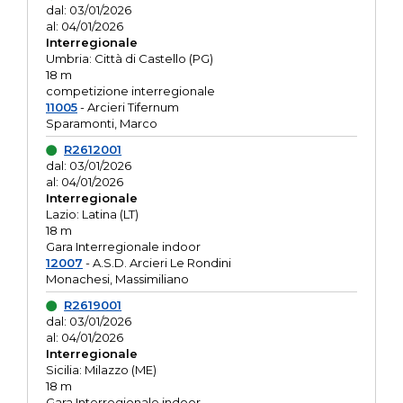
dal: 03/01/2026
al: 04/01/2026
Interregionale
Umbria: Città di Castello (PG)
18 m
competizione interregionale
11005
- Arcieri Tifernum
Sparamonti, Marco
R2612001
dal: 03/01/2026
al: 04/01/2026
Interregionale
Lazio: Latina (LT)
18 m
Gara Interregionale indoor
12007
- A.S.D. Arcieri Le Rondini
Monachesi, Massimiliano
R2619001
dal: 03/01/2026
al: 04/01/2026
Interregionale
Sicilia: Milazzo (ME)
18 m
Gara Interregionale indoor