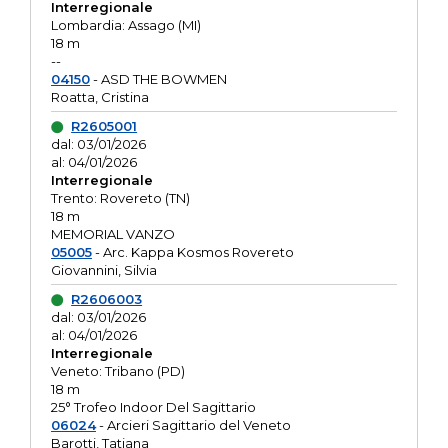
Interregionale
Lombardia: Assago (MI)
18 m
--
04150
- ASD THE BOWMEN
Roatta, Cristina
R2605001
dal: 03/01/2026
al: 04/01/2026
Interregionale
Trento: Rovereto (TN)
18 m
MEMORIAL VANZO
05005
- Arc. Kappa Kosmos Rovereto
Giovannini, Silvia
R2606003
dal: 03/01/2026
al: 04/01/2026
Interregionale
Veneto: Tribano (PD)
18 m
25° Trofeo Indoor Del Sagittario
06024
- Arcieri Sagittario del Veneto
Barotti, Tatiana