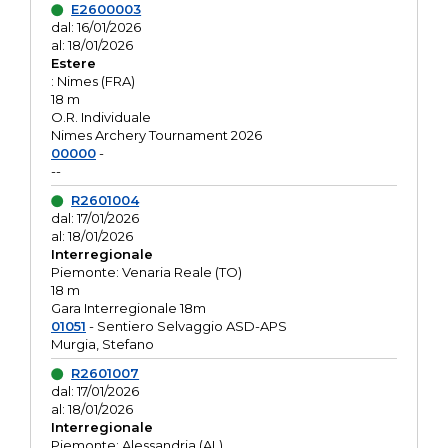
E2600003
dal: 16/01/2026
al: 18/01/2026
Estere
: Nimes (FRA)
18 m
O.R. Individuale
Nimes Archery Tournament 2026
00000
-
--
R2601004
dal: 17/01/2026
al: 18/01/2026
Interregionale
Piemonte: Venaria Reale (TO)
18 m
Gara Interregionale 18m
01051
- Sentiero Selvaggio ASD-APS
Murgia, Stefano
R2601007
dal: 17/01/2026
al: 18/01/2026
Interregionale
Piemonte: Alessandria (AL)