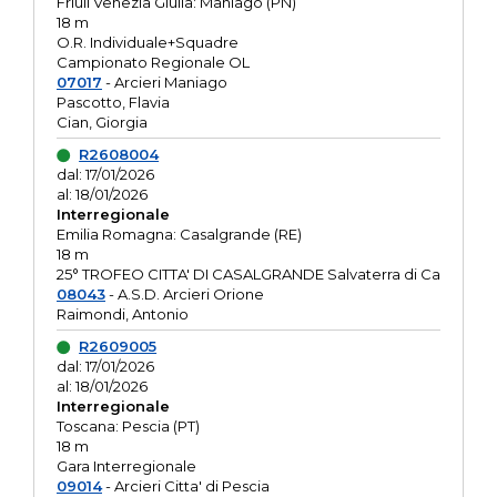
Friuli Venezia Giulia: Maniago (PN)
18 m
O.R. Individuale+Squadre
Campionato Regionale OL
07017
- Arcieri Maniago
Pascotto, Flavia
Cian, Giorgia
R2608004
dal: 17/01/2026
al: 18/01/2026
Interregionale
Emilia Romagna: Casalgrande (RE)
18 m
25° TROFEO CITTA' DI CASALGRANDE Salvaterra di Ca
08043
- A.S.D. Arcieri Orione
Raimondi, Antonio
R2609005
dal: 17/01/2026
al: 18/01/2026
Interregionale
Toscana: Pescia (PT)
18 m
Gara Interregionale
09014
- Arcieri Citta' di Pescia