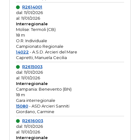
R2614001
dal: 11/01/2026
al: 11/01/2026
Interregionale
Molise: Termoli (CB)
18 m
O.R. Individuale
Campionato Regionale
14022
- A.S.D. Arcieri del Mare
Capretti, Manuela Cecilia
R2615003
dal: 11/01/2026
al: 11/01/2026
Interregionale
Campania: Benevento (BN)
18 m
Gara interregionale
15080
- ASD Arcieri Sanniti
Giordano, Carmine
R2616003
dal: 11/01/2026
al: 11/01/2026
Interregionale