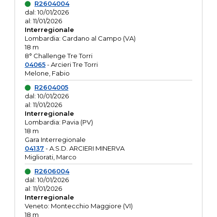
R2604004
dal: 10/01/2026
al: 11/01/2026
Interregionale
Lombardia: Cardano al Campo (VA)
18 m
8° Challenge Tre Torri
04065
- Arcieri Tre Torri
Melone, Fabio
R2604005
dal: 10/01/2026
al: 11/01/2026
Interregionale
Lombardia: Pavia (PV)
18 m
Gara Interregionale
04137
- A.S.D. ARCIERI MINERVA
Migliorati, Marco
R2606004
dal: 10/01/2026
al: 11/01/2026
Interregionale
Veneto: Montecchio Maggiore (VI)
18 m