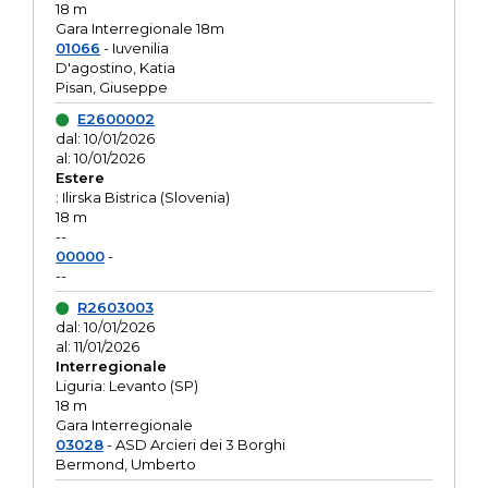
18 m
Gara Interregionale 18m
01066
- Iuvenilia
D'agostino, Katia
Pisan, Giuseppe
E2600002
dal: 10/01/2026
al: 10/01/2026
Estere
: Ilirska Bistrica (Slovenia)
18 m
--
00000
-
--
R2603003
dal: 10/01/2026
al: 11/01/2026
Interregionale
Liguria: Levanto (SP)
18 m
Gara Interregionale
03028
- ASD Arcieri dei 3 Borghi
Bermond, Umberto