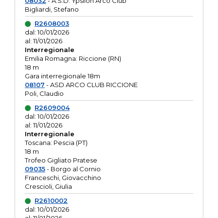
08032
- A.S.D. Ypsilon Arco Club
Bigliardi, Stefano
R2608003
dal: 10/01/2026
al: 11/01/2026
Interregionale
Emilia Romagna: Riccione (RN)
18 m
Gara interregionale 18m
08107
- ASD ARCO CLUB RICCIONE
Poli, Claudio
R2609004
dal: 10/01/2026
al: 11/01/2026
Interregionale
Toscana: Pescia (PT)
18 m
Trofeo Gigliato Pratese
09035
- Borgo al Cornio
Franceschi, Giovacchino
Crescioli, Giulia
R2610002
dal: 10/01/2026