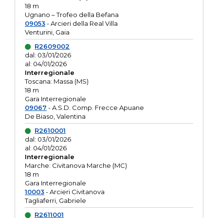
18 m
Ugnano – Trofeo della Befana
09053
- Arcieri della Real Villa
Venturini, Gaia
R2609002
dal: 03/01/2026
al: 04/01/2026
Interregionale
Toscana: Massa (MS)
18 m
Gara Interregionale
09067
- A.S.D. Comp. Frecce Apuane
De Biaso, Valentina
R2610001
dal: 03/01/2026
al: 04/01/2026
Interregionale
Marche: Civitanova Marche (MC)
18 m
Gara Interregionale
10003
- Arcieri Civitanova
Tagliaferri, Gabriele
R2611001