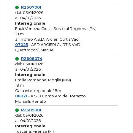
R2607001
dal: 03/01/2026
al: 04/01/2026
Interregionale
Friuli Venezia Giulia: Sesto al Reghena (PN)
18 m
3° Trofeo A.S.D. Arcieri Curtis Vadi
07025
- ASD ARCIERI CURTIS VADI
Quattrocchi, Manuel
R2608074
dal: 03/01/2026
al: 04/01/2026
Interregionale
Emilia Romagna: Moglia (MN)
18 m
Gara interregionale 18m
08021
- A.S.D.Comp.Arc.del Torrazzo
Morselli, Renato
R2609001
dal: 03/01/2026
al: 04/01/2026
Interregionale
Toscana: Firenze (FI)