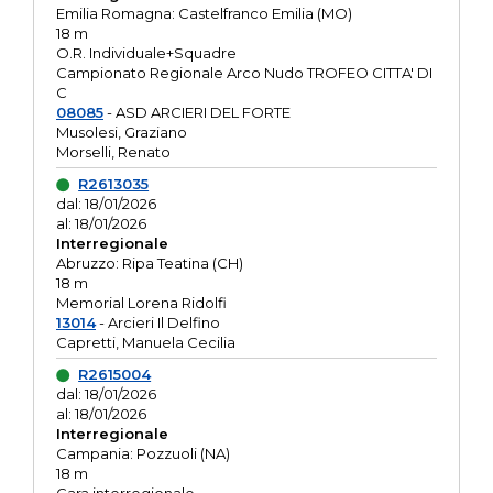
Emilia Romagna: Castelfranco Emilia (MO)
18 m
O.R. Individuale+Squadre
Campionato Regionale Arco Nudo TROFEO CITTA' DI
C
08085
- ASD ARCIERI DEL FORTE
Musolesi, Graziano
Morselli, Renato
R2613035
dal: 18/01/2026
al: 18/01/2026
Interregionale
Abruzzo: Ripa Teatina (CH)
18 m
Memorial Lorena Ridolfi
13014
- Arcieri Il Delfino
Capretti, Manuela Cecilia
R2615004
dal: 18/01/2026
al: 18/01/2026
Interregionale
Campania: Pozzuoli (NA)
18 m