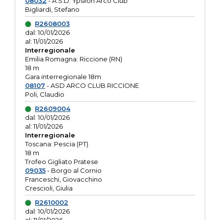
08032
- A.S.D. Ypsilon Arco Club
Bigliardi, Stefano
R2608003
dal: 10/01/2026
al: 11/01/2026
Interregionale
Emilia Romagna: Riccione (RN)
18 m
Gara interregionale 18m
08107
- ASD ARCO CLUB RICCIONE
Poli, Claudio
R2609004
dal: 10/01/2026
al: 11/01/2026
Interregionale
Toscana: Pescia (PT)
18 m
Trofeo Gigliato Pratese
09035
- Borgo al Cornio
Franceschi, Giovacchino
Crescioli, Giulia
R2610002
dal: 10/01/2026