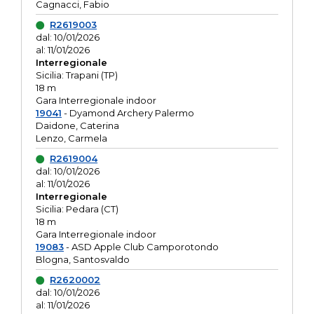
Cagnacci, Fabio
R2619003
dal: 10/01/2026
al: 11/01/2026
Interregionale
Sicilia: Trapani (TP)
18 m
Gara Interregionale indoor
19041
- Dyamond Archery Palermo
Daidone, Caterina
Lenzo, Carmela
R2619004
dal: 10/01/2026
al: 11/01/2026
Interregionale
Sicilia: Pedara (CT)
18 m
Gara Interregionale indoor
19083
- ASD Apple Club Camporotondo
Blogna, Santosvaldo
R2620002
dal: 10/01/2026
al: 11/01/2026