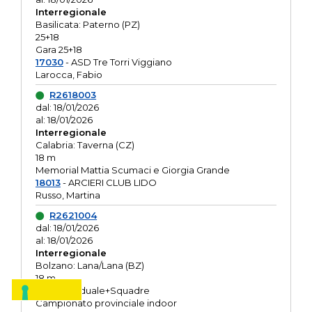
Interregionale
Basilicata: Paterno (PZ)
25+18
Gara 25+18
17030
- ASD Tre Torri Viggiano
Larocca, Fabio
R2618003
dal: 18/01/2026
al: 18/01/2026
Interregionale
Calabria: Taverna (CZ)
18 m
Memorial Mattia Scumaci e Giorgia Grande
18013
- ARCIERI CLUB LIDO
Russo, Martina
R2621004
dal: 18/01/2026
al: 18/01/2026
Interregionale
Bolzano: Lana/Lana (BZ)
18 m
O.R. Individuale+Squadre
Campionato provinciale indoor