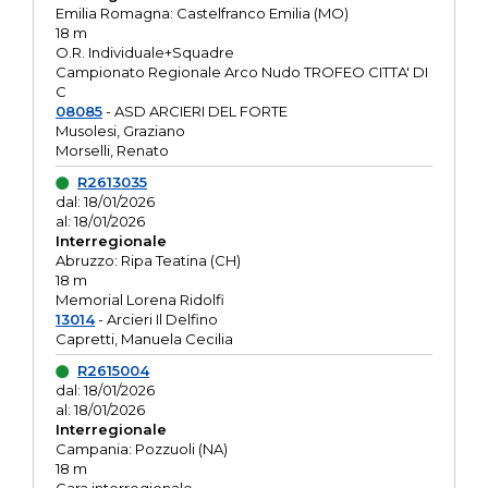
Emilia Romagna: Castelfranco Emilia (MO)
18 m
O.R. Individuale+Squadre
Campionato Regionale Arco Nudo TROFEO CITTA' DI
C
08085
- ASD ARCIERI DEL FORTE
Musolesi, Graziano
Morselli, Renato
R2613035
dal: 18/01/2026
al: 18/01/2026
Interregionale
Abruzzo: Ripa Teatina (CH)
18 m
Memorial Lorena Ridolfi
13014
- Arcieri Il Delfino
Capretti, Manuela Cecilia
R2615004
dal: 18/01/2026
al: 18/01/2026
Interregionale
Campania: Pozzuoli (NA)
18 m