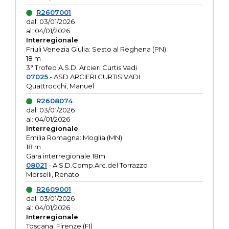
R2607001
dal: 03/01/2026
al: 04/01/2026
Interregionale
Friuli Venezia Giulia: Sesto al Reghena (PN)
18 m
3° Trofeo A.S.D. Arcieri Curtis Vadi
07025
- ASD ARCIERI CURTIS VADI
Quattrocchi, Manuel
R2608074
dal: 03/01/2026
al: 04/01/2026
Interregionale
Emilia Romagna: Moglia (MN)
18 m
Gara interregionale 18m
08021
- A.S.D.Comp.Arc.del Torrazzo
Morselli, Renato
R2609001
dal: 03/01/2026
al: 04/01/2026
Interregionale
Toscana: Firenze (FI)