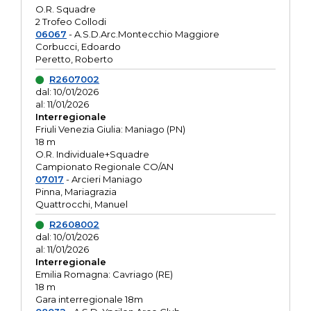
O.R. Squadre
2 Trofeo Collodi
06067
- A.S.D.Arc.Montecchio Maggiore
Corbucci, Edoardo
Peretto, Roberto
R2607002
dal: 10/01/2026
al: 11/01/2026
Interregionale
Friuli Venezia Giulia: Maniago (PN)
18 m
O.R. Individuale+Squadre
Campionato Regionale CO/AN
07017
- Arcieri Maniago
Pinna, Mariagrazia
Quattrocchi, Manuel
R2608002
dal: 10/01/2026
al: 11/01/2026
Interregionale
Emilia Romagna: Cavriago (RE)
18 m
Gara interregionale 18m