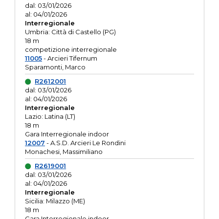
dal: 03/01/2026
al: 04/01/2026
Interregionale
Umbria: Città di Castello (PG)
18 m
competizione interregionale
11005
- Arcieri Tifernum
Sparamonti, Marco
R2612001
dal: 03/01/2026
al: 04/01/2026
Interregionale
Lazio: Latina (LT)
18 m
Gara Interregionale indoor
12007
- A.S.D. Arcieri Le Rondini
Monachesi, Massimiliano
R2619001
dal: 03/01/2026
al: 04/01/2026
Interregionale
Sicilia: Milazzo (ME)
18 m
Gara Interregionale indoor