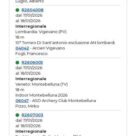
Luglio, Alberto
R2604008
dal: 17/01/2026
al: 18/01/2026
Interregionale
Lombardia: Vigevano (PV)
18 m
10° Torneo Di Sant'antonio esclusione AN lombardi
04042
- Arcieri Vigevano
Fogli, Francesco
R2606005
dal: 17/01/2026
al: 18/01/2026
Interregionale
Veneto: Montebelluna (TV)
18 m
Indoor Montebelluna 2026
06047
- ASD Archery Club Montebelluna
Pizzo, Mirko
R2607003
dal: 17/01/2026
al: 18/01/2026
Interregionale