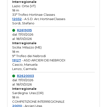
Interregionale
Lazio: Orte (VT)
18 m
33° Trofeo Hortinae Classes
12032
- A.S.D. Arc.HortinaeClasses
Sordi, Stefano
R2619015
dal: 17/01/2026
al: 18/01/2026
Interregionale
Sicilia: Milazzo (ME)
18 m
9° Trofeo dei Nebrodi
19127
- ASD ARCIERI DEI NEBRODI
Cascio, Manuela
Lenzo, Carmela
R2620003
dal: 17/01/2026
al: 18/01/2026
Interregionale
Sardegna: Uras (OR)
18 m
COMPETIZIONE INTERREGIONALE
20010
- Arcieri Uras