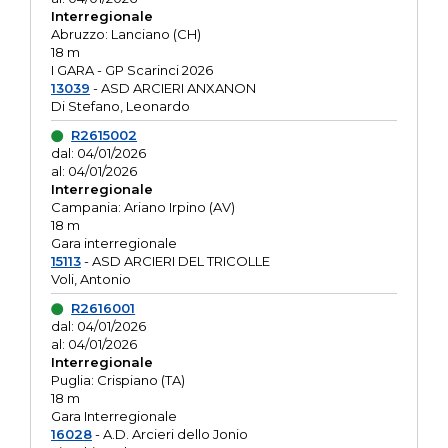
Interregionale
Abruzzo: Lanciano (CH)
18 m
I GARA - GP Scarinci 2026
13039
- ASD ARCIERI ANXANON
Di Stefano, Leonardo
R2615002
dal: 04/01/2026
al: 04/01/2026
Interregionale
Campania: Ariano Irpino (AV)
18 m
Gara interregionale
15113
- ASD ARCIERI DEL TRICOLLE
Voli, Antonio
R2616001
dal: 04/01/2026
al: 04/01/2026
Interregionale
Puglia: Crispiano (TA)
18 m
Gara Interregionale
16028
- A.D. Arcieri dello Jonio