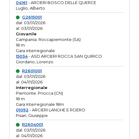
04161
- ARCIERI BOSCO DELLE QUERCE
Luglio, Alberto
G2615001
dal: 03/01/2026
al: 03/01/2026
Giovanile
Campania: Roccapiemonte (SA)
18 m
Gara interregionale
15034
- ASD ARCIERI ROCCA SAN QUIRICO
Giordano, Lorenzo
R2601001
dal: 03/01/2026
al: 04/01/2026
Interregionale
Piemonte: Priocca (CN)
18 m
Gara Interregionale 18m
01092
- ARCIERI LANGHE E ROERO
Pisan, Giuseppe
R2604001
dal: 03/01/2026
al: 04/01/2026