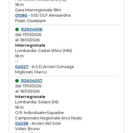
18 m
Gara Interregionale 18m
01080
- SSD DLF Alessandria
Pisan, Giuseppe
R2604006
dal: 17/01/2026
al: 18/01/2026
Interregionale
Lombardia: Castel d'Ario (MN)
18 m
--
04027
- A.S.D.Arcieri Gonzaga
Migliorati, Marco
R2604007
dal: 17/01/2026
al: 18/01/2026
Interregionale
Lombardia: Solaro (MI)
18 m
O.R. Individuale+Squadre
Campionato Regionale Arco Nudo
04038
- Arcieri del Sole
Vidari, Bruno