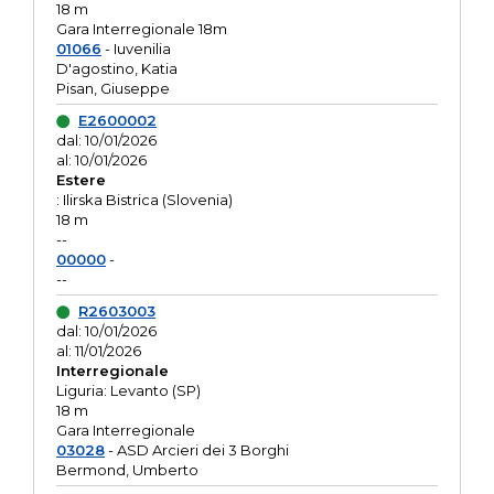
18 m
Gara Interregionale 18m
01066
- Iuvenilia
D'agostino, Katia
Pisan, Giuseppe
E2600002
dal: 10/01/2026
al: 10/01/2026
Estere
: Ilirska Bistrica (Slovenia)
18 m
--
00000
-
--
R2603003
dal: 10/01/2026
al: 11/01/2026
Interregionale
Liguria: Levanto (SP)
18 m
Gara Interregionale
03028
- ASD Arcieri dei 3 Borghi
Bermond, Umberto