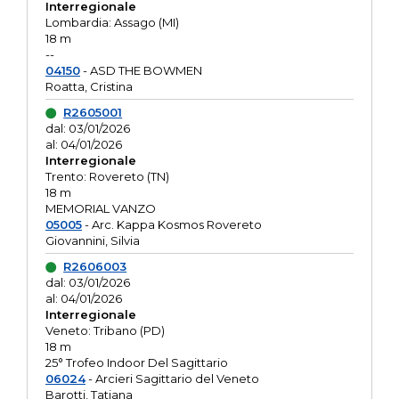
Interregionale
Lombardia: Assago (MI)
18 m
--
04150
- ASD THE BOWMEN
Roatta, Cristina
R2605001
dal: 03/01/2026
al: 04/01/2026
Interregionale
Trento: Rovereto (TN)
18 m
MEMORIAL VANZO
05005
- Arc. Kappa Kosmos Rovereto
Giovannini, Silvia
R2606003
dal: 03/01/2026
al: 04/01/2026
Interregionale
Veneto: Tribano (PD)
18 m
25° Trofeo Indoor Del Sagittario
06024
- Arcieri Sagittario del Veneto
Barotti, Tatiana