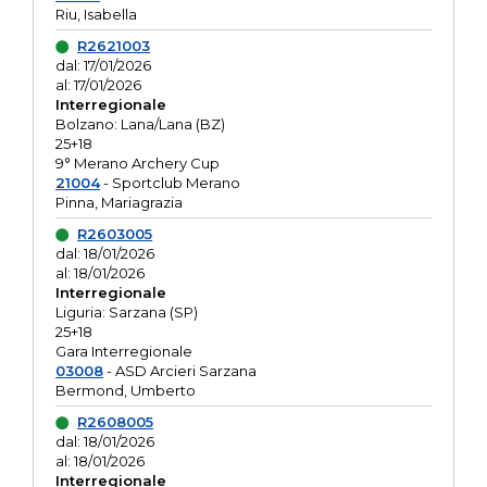
Riu, Isabella
R2621003
dal: 17/01/2026
al: 17/01/2026
Interregionale
Bolzano: Lana/Lana (BZ)
25+18
9° Merano Archery Cup
21004
- Sportclub Merano
Pinna, Mariagrazia
R2603005
dal: 18/01/2026
al: 18/01/2026
Interregionale
Liguria: Sarzana (SP)
25+18
Gara Interregionale
03008
- ASD Arcieri Sarzana
Bermond, Umberto
R2608005
dal: 18/01/2026
al: 18/01/2026
Interregionale