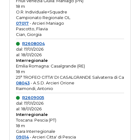
Friuli Venezia Giulia: Maniago (PN)
18 m
O.R. Individuale+Squadre
Campionato Regionale OL
07017
- Arcieri Maniago
Pascotto, Flavia
Cian, Giorgia
R2608004
dal: 17/01/2026
al: 18/01/2026
Interregionale
Emilia Romagna: Casalgrande (RE)
18 m
25° TROFEO CITTA' DI CASALGRANDE Salvaterra di Ca
08043
- A.S.D. Arcieri Orione
Raimondi, Antonio
R2609005
dal: 17/01/2026
al: 18/01/2026
Interregionale
Toscana: Pescia (PT)
18 m
Gara Interregionale
09014
- Arcieri Citta' di Pescia