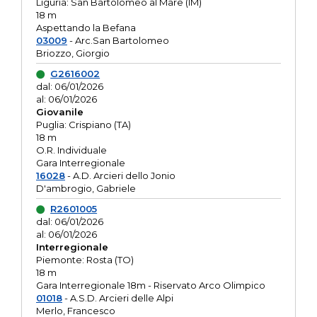
Liguria: San Bartolomeo al Mare (IM)
18 m
Aspettando la Befana
03009
- Arc.San Bartolomeo
Briozzo, Giorgio
G2616002
dal: 06/01/2026
al: 06/01/2026
Giovanile
Puglia: Crispiano (TA)
18 m
O.R. Individuale
Gara Interregionale
16028
- A.D. Arcieri dello Jonio
D'ambrogio, Gabriele
R2601005
dal: 06/01/2026
al: 06/01/2026
Interregionale
Piemonte: Rosta (TO)
18 m
Gara Interregionale 18m - Riservato Arco Olimpico
01018
- A.S.D. Arcieri delle Alpi
Merlo, Francesco