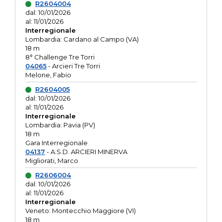
R2604004
dal: 10/01/2026
al: 11/01/2026
Interregionale
Lombardia: Cardano al Campo (VA)
18 m
8° Challenge Tre Torri
04065
- Arcieri Tre Torri
Melone, Fabio
R2604005
dal: 10/01/2026
al: 11/01/2026
Interregionale
Lombardia: Pavia (PV)
18 m
Gara Interregionale
04137
- A.S.D. ARCIERI MINERVA
Migliorati, Marco
R2606004
dal: 10/01/2026
al: 11/01/2026
Interregionale
Veneto: Montecchio Maggiore (VI)
18 m