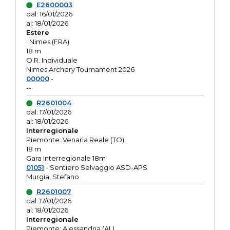
E2600003
dal: 16/01/2026
al: 18/01/2026
Estere
: Nimes (FRA)
18 m
O.R. Individuale
Nimes Archery Tournament 2026
00000
-
--
R2601004
dal: 17/01/2026
al: 18/01/2026
Interregionale
Piemonte: Venaria Reale (TO)
18 m
Gara Interregionale 18m
01051
- Sentiero Selvaggio ASD-APS
Murgia, Stefano
R2601007
dal: 17/01/2026
al: 18/01/2026
Interregionale
Piemonte: Alessandria (AL)