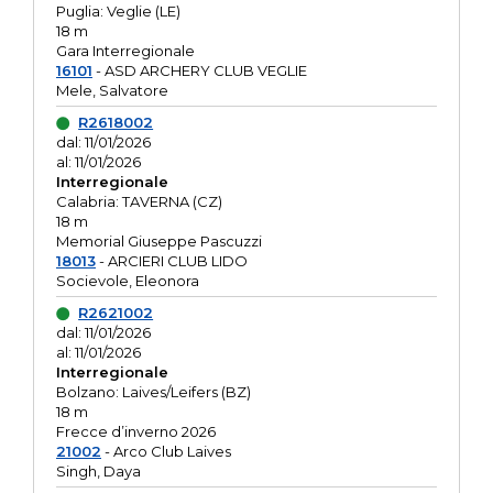
Puglia: Veglie (LE)
18 m
Gara Interregionale
16101
- ASD ARCHERY CLUB VEGLIE
Mele, Salvatore
R2618002
dal: 11/01/2026
al: 11/01/2026
Interregionale
Calabria: TAVERNA (CZ)
18 m
Memorial Giuseppe Pascuzzi
18013
- ARCIERI CLUB LIDO
Socievole, Eleonora
R2621002
dal: 11/01/2026
al: 11/01/2026
Interregionale
Bolzano: Laives/Leifers (BZ)
18 m
Frecce d’inverno 2026
21002
- Arco Club Laives
Singh, Daya