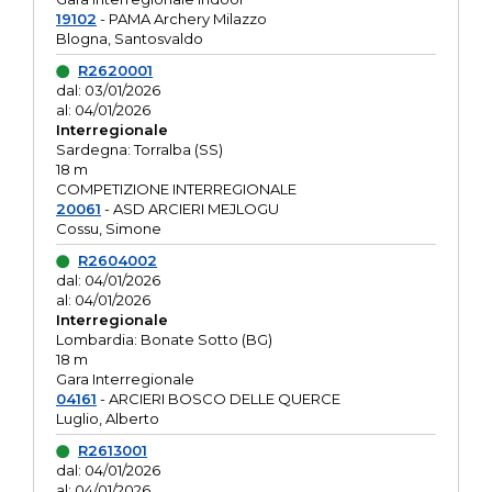
19102
- PAMA Archery Milazzo
Blogna, Santosvaldo
R2620001
dal: 03/01/2026
al: 04/01/2026
Interregionale
Sardegna: Torralba (SS)
18 m
COMPETIZIONE INTERREGIONALE
20061
- ASD ARCIERI MEJLOGU
Cossu, Simone
R2604002
dal: 04/01/2026
al: 04/01/2026
Interregionale
Lombardia: Bonate Sotto (BG)
18 m
Gara Interregionale
04161
- ARCIERI BOSCO DELLE QUERCE
Luglio, Alberto
R2613001
dal: 04/01/2026
al: 04/01/2026