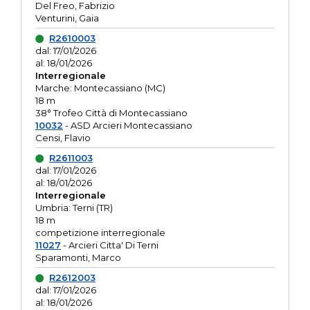
Del Freo, Fabrizio
Venturini, Gaia
R2610003
dal: 17/01/2026
al: 18/01/2026
Interregionale
Marche: Montecassiano (MC)
18 m
38° Trofeo Città di Montecassiano
10032
- ASD Arcieri Montecassiano
Censi, Flavio
R2611003
dal: 17/01/2026
al: 18/01/2026
Interregionale
Umbria: Terni (TR)
18 m
competizione interregionale
11027
- Arcieri Citta' Di Terni
Sparamonti, Marco
R2612003
dal: 17/01/2026
al: 18/01/2026