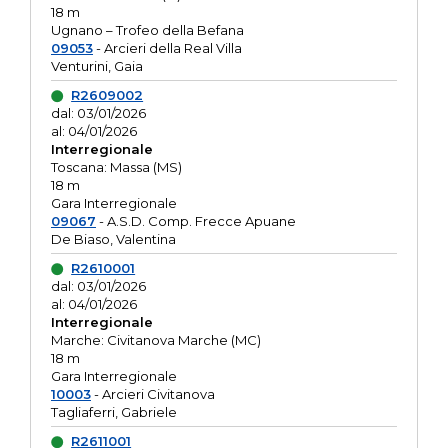
18 m
Ugnano – Trofeo della Befana
09053
- Arcieri della Real Villa
Venturini, Gaia
R2609002
dal: 03/01/2026
al: 04/01/2026
Interregionale
Toscana: Massa (MS)
18 m
Gara Interregionale
09067
- A.S.D. Comp. Frecce Apuane
De Biaso, Valentina
R2610001
dal: 03/01/2026
al: 04/01/2026
Interregionale
Marche: Civitanova Marche (MC)
18 m
Gara Interregionale
10003
- Arcieri Civitanova
Tagliaferri, Gabriele
R2611001