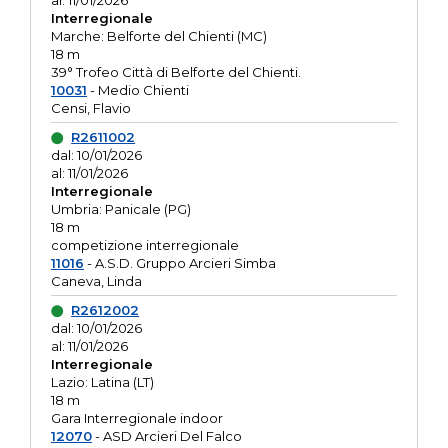
al: 11/01/2026
Interregionale
Marche: Belforte del Chienti (MC)
18 m
39° Trofeo Città di Belforte del Chienti.
10031
- Medio Chienti
Censi, Flavio
R2611002
dal: 10/01/2026
al: 11/01/2026
Interregionale
Umbria: Panicale (PG)
18 m
competizione interregionale
11016
- A.S.D. Gruppo Arcieri Simba
Caneva, Linda
R2612002
dal: 10/01/2026
al: 11/01/2026
Interregionale
Lazio: Latina (LT)
18 m
Gara Interregionale indoor
12070
- ASD Arcieri Del Falco