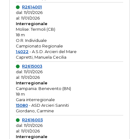
R2614001
dal: 11/01/2026
al: 11/01/2026
Interregionale
Molise: Termoli (CB)
18 m
O.R. Individuale
Campionato Regionale
14022
- A.S.D. Arcieri del Mare
Capretti, Manuela Cecilia
R2615003
dal: 11/01/2026
al: 11/01/2026
Interregionale
Campania: Benevento (BN)
18 m
Gara interregionale
15080
- ASD Arcieri Sanniti
Giordano, Carmine
R2616003
dal: 11/01/2026
al: 11/01/2026
Interregionale