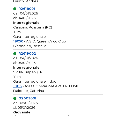
Fiaschi, Andrea
R2618001
dal: 04/01/2026
al: 04/01/2026
Interregionale
Calabria: Polistena (RC)
18 m
Gara Interregionale
18050
- A.S.D. Queen Arco Club
Giarmoleo, Rossella
R2619002
dal: 04/01/2026
al: 04/01/2026
Interregionale
Sicilia: Trapani (TP)
18 m
Gara Interregionale indoor
19116
- ASD COMPAGNIA ARCIERI ELIMI
Daidone, Caterina
G2603001
dal: 05/01/2026
al: 05/01/2026
Giovanile