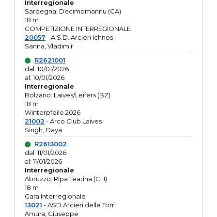
Interregionale
Sardegna: Decimomannu (CA)
18 m
COMPETIZIONE INTERREGIONALE
20057
- A.S.D. Arcieri Ichnos
Sanna, Vladimir
R2621001
dal: 10/01/2026
al: 10/01/2026
Interregionale
Bolzano: Laives/Leifers (BZ)
18 m
Winterpfeile 2026
21002
- Arco Club Laives
Singh, Daya
R2613002
dal: 11/01/2026
al: 11/01/2026
Interregionale
Abruzzo: Ripa Teatina (CH)
18 m
Gara Interregionale
13021
- ASD Arcieri delle Torri
Amura, Giuseppe