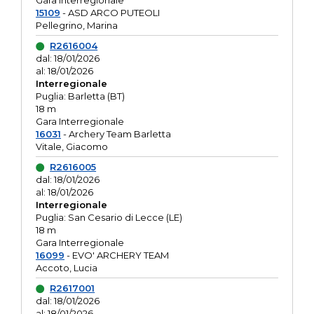
Gara interregionale
15109
- ASD ARCO PUTEOLI
Pellegrino, Marina
R2616004
dal: 18/01/2026
al: 18/01/2026
Interregionale
Puglia: Barletta (BT)
18 m
Gara Interregionale
16031
- Archery Team Barletta
Vitale, Giacomo
R2616005
dal: 18/01/2026
al: 18/01/2026
Interregionale
Puglia: San Cesario di Lecce (LE)
18 m
Gara Interregionale
16099
- EVO' ARCHERY TEAM
Accoto, Lucia
R2617001
dal: 18/01/2026
al: 18/01/2026