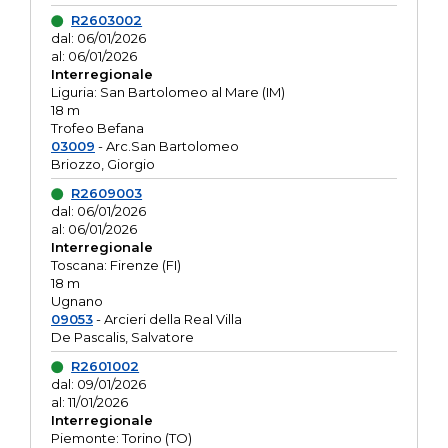
R2603002
dal: 06/01/2026
al: 06/01/2026
Interregionale
Liguria: San Bartolomeo al Mare (IM)
18 m
Trofeo Befana
03009
- Arc.San Bartolomeo
Briozzo, Giorgio
R2609003
dal: 06/01/2026
al: 06/01/2026
Interregionale
Toscana: Firenze (FI)
18 m
Ugnano
09053
- Arcieri della Real Villa
De Pascalis, Salvatore
R2601002
dal: 09/01/2026
al: 11/01/2026
Interregionale
Piemonte: Torino (TO)