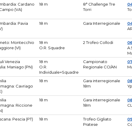
mbardia: Cardano
18 m
8° Challenge Tre
0
 Campo (VA)
Torri
To
mbardia: Pavia
18 m
Gara Interregionale
04
V)
AR
neto: Montecchio
18 m
2 Trofeo Collodi
0
ggiore (VI)
O.R. Squadre
A.
Ma
iuli Venezia
18 m
Campionato
0
ulia: Maniago (PN)
O.R.
Regionale CO/AN
M
Individuale+Squadre
ilia
18 m
Gara interregionale
0
magna: Cavriago
18m
Yp
E)
ilia
18 m
Gara interregionale
0
magna: Riccione
18m
CL
N)
scana: Pescia (PT)
18 m
Trofeo Gigliato
0
Pratese
Co