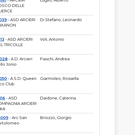
161
- ARCIERI
Luglio, Alberto
OSCO DELLE
UERCE
039
- ASD ARCIERI
Di Stefano, Leonardo
NXANON
113
- ASD ARCIERI
Voli, Antonio
L TRICOLLE
6028
- A.D. Arcieri
Fiaschi, Andrea
llo Jonio
050
- A.S.D. Queen
Giarmoleo, Rossella
co Club
116
- ASD
Daidone, Caterina
MPAGNIA ARCIERI
IMI
3009
- Arc.San
Briozzo, Giorgio
rtolomeo