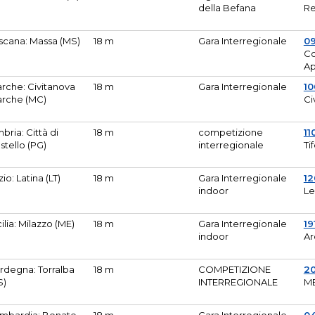
della Befana
Re
scana: Massa (MS)
18 m
Gara Interregionale
0
Co
A
rche: Civitanova
18 m
Gara Interregionale
10
rche (MC)
Ci
bria: Città di
18 m
competizione
11
stello (PG)
interregionale
Ti
zio: Latina (LT)
18 m
Gara Interregionale
1
indoor
Le
cilia: Milazzo (ME)
18 m
Gara Interregionale
19
indoor
Ar
rdegna: Torralba
18 m
COMPETIZIONE
2
S)
INTERREGIONALE
M