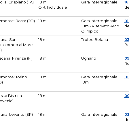
glia: Crispiano (TA)
18 m
Gara Interregionale
1
O.R. Individuale
de
emonte: Rosta (TO)
18 m
Gara Interregionale
01
18m - Riservato Arco
de
Olimpico
guria: San
18 m
Trofeo Befana
0
rtolomeo al Mare
Ba
M)
scana: Firenze (FI)
18 m
Ugnano
0
Re
emonte: Torino
18 m
Gara Interregionale
0
O)
18m
lirska Bistrica
18 m
--
0
lovenia)
guria: Levanto (SP)
18 m
Gara Interregionale
0
de