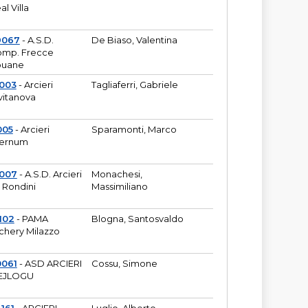
al Villa
9067
- A.S.D.
De Biaso, Valentina
mp. Frecce
puane
003
- Arcieri
Tagliaferri, Gabriele
vitanova
005
- Arcieri
Sparamonti, Marco
fernum
2007
- A.S.D. Arcieri
Monachesi,
 Rondini
Massimiliano
102
- PAMA
Blogna, Santosvaldo
chery Milazzo
0061
- ASD ARCIERI
Cossu, Simone
EJLOGU