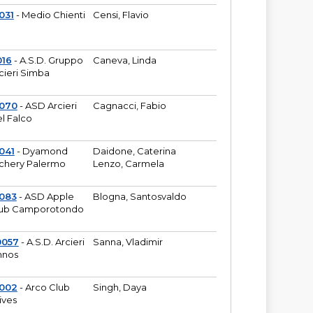
031
- Medio Chienti
Censi, Flavio
016
- A.S.D. Gruppo
Caneva, Linda
cieri Simba
2070
- ASD Arcieri
Cagnacci, Fabio
l Falco
041
- Dyamond
Daidone, Caterina
chery Palermo
Lenzo, Carmela
083
- ASD Apple
Blogna, Santosvaldo
ub Camporotondo
0057
- A.S.D. Arcieri
Sanna, Vladimir
hnos
1002
- Arco Club
Singh, Daya
ives