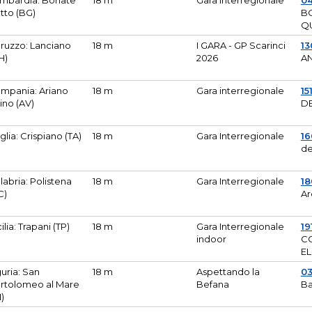
mbardia: Bonate
18 m
Gara Interregionale
04
tto (BG)
B
Q
ruzzo: Lanciano
18 m
I GARA - GP Scarinci
13
H)
2026
A
mpania: Ariano
18 m
Gara interregionale
15
pino (AV)
DE
glia: Crispiano (TA)
18 m
Gara Interregionale
1
de
labria: Polistena
18 m
Gara Interregionale
18
C)
Ar
cilia: Trapani (TP)
18 m
Gara Interregionale
19
indoor
CO
EL
guria: San
18 m
Aspettando la
0
rtolomeo al Mare
Befana
Ba
M)