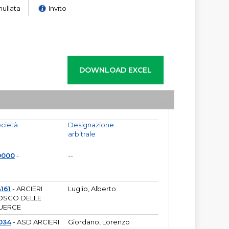
nullata
Invito
cietà
Designazione
arbitrale
0000
-
--
161
- ARCIERI
Luglio, Alberto
OSCO DELLE
UERCE
034
- ASD ARCIERI
Giordano, Lorenzo