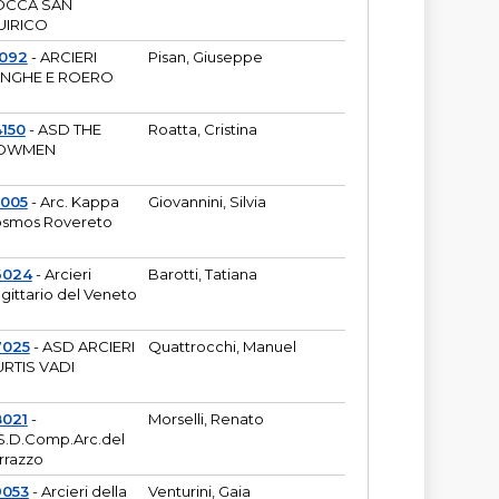
OCCA SAN
UIRICO
1092
- ARCIERI
Pisan, Giuseppe
ANGHE E ROERO
150
- ASD THE
Roatta, Cristina
OWMEN
5005
- Arc. Kappa
Giovannini, Silvia
smos Rovereto
6024
- Arcieri
Barotti, Tatiana
gittario del Veneto
7025
- ASD ARCIERI
Quattrocchi, Manuel
RTIS VADI
8021
-
Morselli, Renato
S.D.Comp.Arc.del
rrazzo
9053
- Arcieri della
Venturini, Gaia