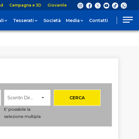
nd
Campagna e 3D
Giovanile
li
Tesserati
Società
Media
Contatti
Scontri Diretti
CERCA
E' possibile la
selezione multipla