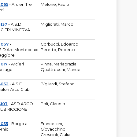
4065
- Arcieri Tre
Melone, Fabio
rri
137
- A.S.D.
Migliorati, Marco
CIERI MINERVA
6067
-
Corbucci, Edoardo
S.D.Arc.Montecchio
Peretto, Roberto
ggiore
7017
- Arcieri
Pinna, Mariagrazia
aniago
Quattrocchi, Manuel
8032
- A.S.D.
Bigliardi, Stefano
silon Arco Club
8107
- ASD ARCO
Poli, Claudio
UB RICCIONE
9035
- Borgo al
Franceschi,
rnio
Giovacchino
Crescioli, Giulia