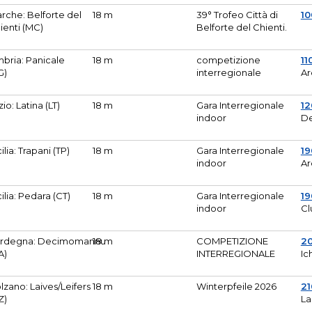
rche: Belforte del
18 m
39° Trofeo Città di
10
ienti (MC)
Belforte del Chienti.
bria: Panicale
18 m
competizione
11
G)
interregionale
Ar
zio: Latina (LT)
18 m
Gara Interregionale
1
indoor
De
cilia: Trapani (TP)
18 m
Gara Interregionale
19
indoor
Ar
cilia: Pedara (CT)
18 m
Gara Interregionale
19
indoor
Cl
rdegna: Decimomannu
18 m
COMPETIZIONE
2
A)
INTERREGIONALE
Ic
lzano: Laives/Leifers
18 m
Winterpfeile 2026
2
Z)
La