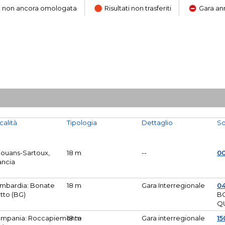
ara non ancora omologata
Risultati non trasferiti
Gara an
calità
Tipologia
Dettaglio
So
Mouans-Sartoux,
18 m
--
0
ancia
mbardia: Bonate
18 m
Gara Interregionale
04
tto (BG)
B
Q
mpania: Roccapiemonte
18 m
Gara interregionale
15