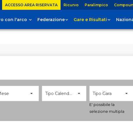
ACCESSO AREA RISERVATA
Ricurvo
Paralimpico
Compou
tiro con l'arco
Federazione
Gare e Risultati
Naziona
Mese
Tipo Calendario
Tipo Gara
E' possibile la
selezione multipla