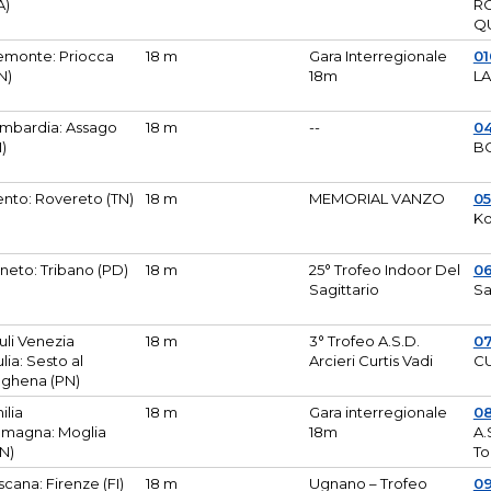
A)
R
Q
emonte: Priocca
18 m
Gara Interregionale
0
N)
18m
L
mbardia: Assago
18 m
--
04
I)
B
ento: Rovereto (TN)
18 m
MEMORIAL VANZO
0
Ko
neto: Tribano (PD)
18 m
25° Trofeo Indoor Del
0
Sagittario
Sa
iuli Venezia
18 m
3° Trofeo A.S.D.
0
ulia: Sesto al
Arcieri Curtis Vadi
CU
ghena (PN)
ilia
18 m
Gara interregionale
0
magna: Moglia
18m
A.
N)
To
scana: Firenze (FI)
18 m
Ugnano – Trofeo
0