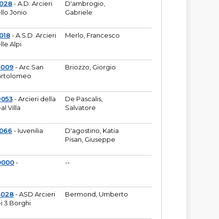
6028
- A.D. Arcieri
D'ambrogio,
llo Jonio
Gabriele
018
- A.S.D. Arcieri
Merlo, Francesco
lle Alpi
3009
- Arc.San
Briozzo, Giorgio
rtolomeo
9053
- Arcieri della
De Pascalis,
al Villa
Salvatore
1066
- Iuvenilia
D'agostino, Katia
Pisan, Giuseppe
0000
-
--
3028
- ASD Arcieri
Bermond, Umberto
i 3 Borghi