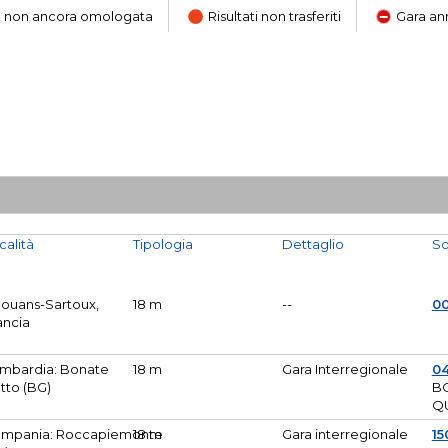
ara non ancora omologata
Risultati non trasferiti
Gara an
calità
Tipologia
Dettaglio
So
Mouans-Sartoux,
18 m
--
0
ancia
mbardia: Bonate
18 m
Gara Interregionale
04
tto (BG)
B
Q
mpania: Roccapiemonte
18 m
Gara interregionale
15