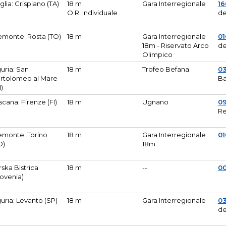
glia: Crispiano (TA)
18 m
Gara Interregionale
1
O.R. Individuale
de
emonte: Rosta (TO)
18 m
Gara Interregionale
01
18m - Riservato Arco
de
Olimpico
guria: San
18 m
Trofeo Befana
0
rtolomeo al Mare
Ba
M)
scana: Firenze (FI)
18 m
Ugnano
0
Re
emonte: Torino
18 m
Gara Interregionale
0
O)
18m
lirska Bistrica
18 m
--
0
lovenia)
guria: Levanto (SP)
18 m
Gara Interregionale
0
de