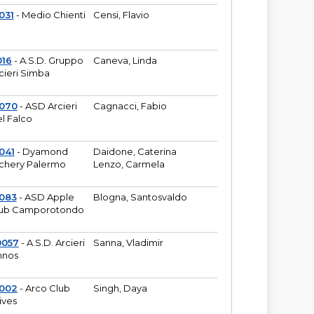
031
- Medio Chienti
Censi, Flavio
016
- A.S.D. Gruppo
Caneva, Linda
cieri Simba
2070
- ASD Arcieri
Cagnacci, Fabio
l Falco
041
- Dyamond
Daidone, Caterina
chery Palermo
Lenzo, Carmela
083
- ASD Apple
Blogna, Santosvaldo
ub Camporotondo
0057
- A.S.D. Arcieri
Sanna, Vladimir
hnos
1002
- Arco Club
Singh, Daya
ives