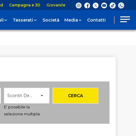
nd
Campagna e 3D
Giovanile
li
Tesserati
Società
Media
Contatti
Scontri Diretti
CERCA
E' possibile la
selezione multipla