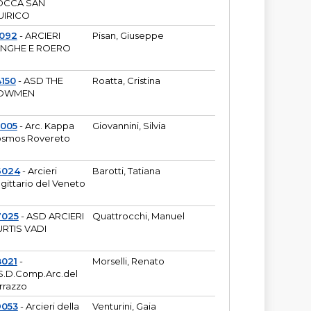
OCCA SAN
UIRICO
1092
- ARCIERI
Pisan, Giuseppe
ANGHE E ROERO
150
- ASD THE
Roatta, Cristina
OWMEN
5005
- Arc. Kappa
Giovannini, Silvia
smos Rovereto
6024
- Arcieri
Barotti, Tatiana
gittario del Veneto
7025
- ASD ARCIERI
Quattrocchi, Manuel
RTIS VADI
8021
-
Morselli, Renato
S.D.Comp.Arc.del
rrazzo
9053
- Arcieri della
Venturini, Gaia