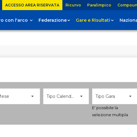
ACCESSO AREA RISERVATA
Ricurvo
Paralimpico
Compou
tiro con l'arco
Federazione
Gare e Risultati
Naziona
Mese
Tipo Calendario
Tipo Gara
E' possibile la
selezione multipla