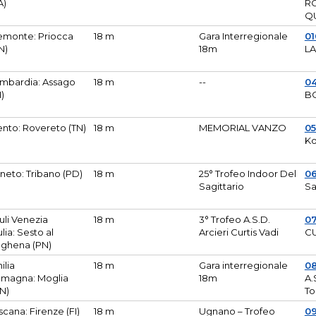
A)
R
Q
emonte: Priocca
18 m
Gara Interregionale
0
N)
18m
L
mbardia: Assago
18 m
--
04
I)
B
ento: Rovereto (TN)
18 m
MEMORIAL VANZO
0
Ko
neto: Tribano (PD)
18 m
25° Trofeo Indoor Del
0
Sagittario
Sa
iuli Venezia
18 m
3° Trofeo A.S.D.
0
ulia: Sesto al
Arcieri Curtis Vadi
CU
ghena (PN)
ilia
18 m
Gara interregionale
0
magna: Moglia
18m
A.
N)
To
scana: Firenze (FI)
18 m
Ugnano – Trofeo
0