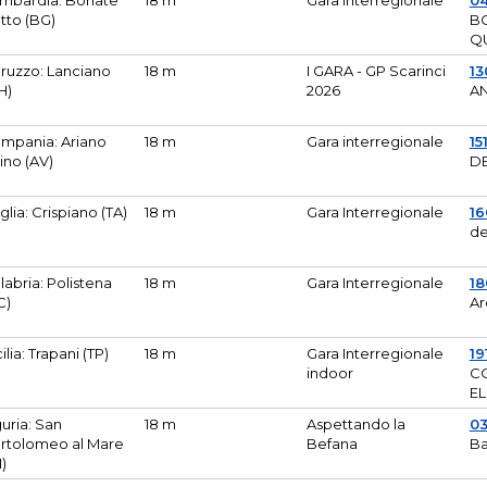
mbardia: Bonate
18 m
Gara Interregionale
04
tto (BG)
B
Q
ruzzo: Lanciano
18 m
I GARA - GP Scarinci
13
H)
2026
A
mpania: Ariano
18 m
Gara interregionale
15
pino (AV)
DE
glia: Crispiano (TA)
18 m
Gara Interregionale
1
de
labria: Polistena
18 m
Gara Interregionale
18
C)
Ar
cilia: Trapani (TP)
18 m
Gara Interregionale
19
indoor
CO
EL
guria: San
18 m
Aspettando la
0
rtolomeo al Mare
Befana
Ba
M)