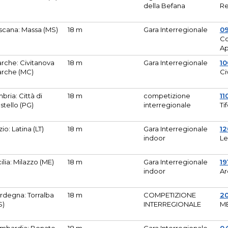
della Befana
Re
scana: Massa (MS)
18 m
Gara Interregionale
0
Co
A
rche: Civitanova
18 m
Gara Interregionale
10
rche (MC)
Ci
bria: Città di
18 m
competizione
11
stello (PG)
interregionale
Ti
zio: Latina (LT)
18 m
Gara Interregionale
1
indoor
Le
cilia: Milazzo (ME)
18 m
Gara Interregionale
19
indoor
Ar
rdegna: Torralba
18 m
COMPETIZIONE
2
S)
INTERREGIONALE
M