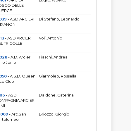
161
- ARCIERI
Luglio, Alberto
OSCO DELLE
UERCE
039
- ASD ARCIERI
Di Stefano, Leonardo
NXANON
113
- ASD ARCIERI
Voli, Antonio
L TRICOLLE
6028
- A.D. Arcieri
Fiaschi, Andrea
llo Jonio
050
- A.S.D. Queen
Giarmoleo, Rossella
co Club
116
- ASD
Daidone, Caterina
MPAGNIA ARCIERI
IMI
3009
- Arc.San
Briozzo, Giorgio
rtolomeo