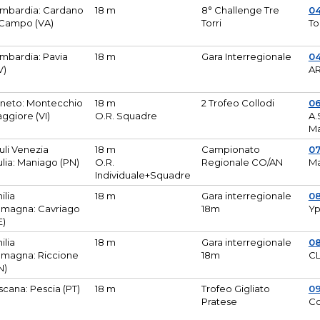
mbardia: Cardano
18 m
8° Challenge Tre
0
 Campo (VA)
Torri
To
mbardia: Pavia
18 m
Gara Interregionale
04
V)
AR
neto: Montecchio
18 m
2 Trofeo Collodi
0
ggiore (VI)
O.R. Squadre
A.
Ma
iuli Venezia
18 m
Campionato
0
ulia: Maniago (PN)
O.R.
Regionale CO/AN
M
Individuale+Squadre
ilia
18 m
Gara interregionale
0
magna: Cavriago
18m
Yp
E)
ilia
18 m
Gara interregionale
0
magna: Riccione
18m
CL
N)
scana: Pescia (PT)
18 m
Trofeo Gigliato
0
Pratese
Co