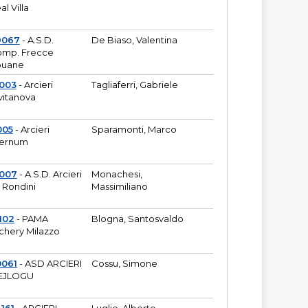
al Villa
9067
- A.S.D.
De Biaso, Valentina
mp. Frecce
puane
003
- Arcieri
Tagliaferri, Gabriele
vitanova
005
- Arcieri
Sparamonti, Marco
fernum
2007
- A.S.D. Arcieri
Monachesi,
 Rondini
Massimiliano
102
- PAMA
Blogna, Santosvaldo
chery Milazzo
0061
- ASD ARCIERI
Cossu, Simone
EJLOGU