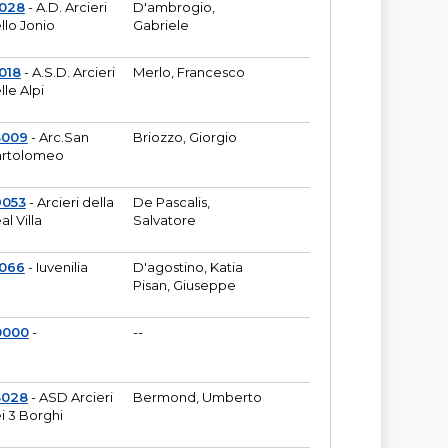
6028
- A.D. Arcieri
D'ambrogio,
llo Jonio
Gabriele
018
- A.S.D. Arcieri
Merlo, Francesco
lle Alpi
3009
- Arc.San
Briozzo, Giorgio
rtolomeo
9053
- Arcieri della
De Pascalis,
al Villa
Salvatore
1066
- Iuvenilia
D'agostino, Katia
Pisan, Giuseppe
0000
-
--
3028
- ASD Arcieri
Bermond, Umberto
i 3 Borghi