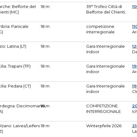
rche: Belforte del
18 m
39° Trofeo Città di
10
ienti (MC)
Belforte del Chienti.
bria: Panicale
18 m
competizione
11
G)
interregionale
Ar
zio: Latina (LT)
18 m
Gara Interregionale
1
indoor
De
cilia: Trapani (TP)
18 m
Gara Interregionale
19
indoor
Ar
cilia: Pedara (CT)
18 m
Gara Interregionale
19
indoor
Cl
rdegna: Decimomannu
18 m
COMPETIZIONE
2
A)
INTERREGIONALE
Ic
lzano: Laives/Leifers
18 m
Winterpfeile 2026
2
Z)
La