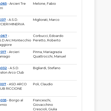
4065
- Arcieri Tre
Melone, Fabio
rri
137
- A.S.D.
Migliorati, Marco
CIERI MINERVA
6067
-
Corbucci, Edoardo
S.D.Arc.Montecchio
Peretto, Roberto
ggiore
7017
- Arcieri
Pinna, Mariagrazia
aniago
Quattrocchi, Manuel
8032
- A.S.D.
Bigliardi, Stefano
silon Arco Club
8107
- ASD ARCO
Poli, Claudio
UB RICCIONE
9035
- Borgo al
Franceschi,
rnio
Giovacchino
Crescioli, Giulia