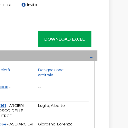
nullata
Invito
cietà
Designazione
arbitrale
0000
-
--
161
- ARCIERI
Luglio, Alberto
OSCO DELLE
UERCE
034
- ASD ARCIERI
Giordano, Lorenzo