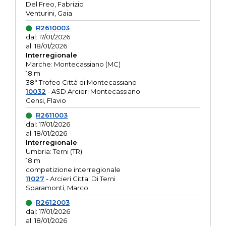
Del Freo, Fabrizio
Venturini, Gaia
R2610003
dal: 17/01/2026
al: 18/01/2026
Interregionale
Marche: Montecassiano (MC)
18 m
38° Trofeo Città di Montecassiano
10032
- ASD Arcieri Montecassiano
Censi, Flavio
R2611003
dal: 17/01/2026
al: 18/01/2026
Interregionale
Umbria: Terni (TR)
18 m
competizione interregionale
11027
- Arcieri Citta' Di Terni
Sparamonti, Marco
R2612003
dal: 17/01/2026
al: 18/01/2026