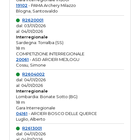
19102
- PAMA Archery Milazzo
Blogna, Santosvaldo
R2620001
dal: 03/01/2026
al: 04/01/2026
Interregionale
Sardegna: Torralba (SS)
18 m
COMPETIZIONE INTERREGIONALE
20061
- ASD ARCIERI MEJLOGU
Cossu, Simone
R2604002
dal: 04/01/2026
al: 04/01/2026
Interregionale
Lombardia: Bonate Sotto (BG)
18 m
Gara Interregionale
04161
- ARCIERI BOSCO DELLE QUERCE
Luglio, Alberto
R2613001
dal: 04/01/2026
al: 04/01/2026