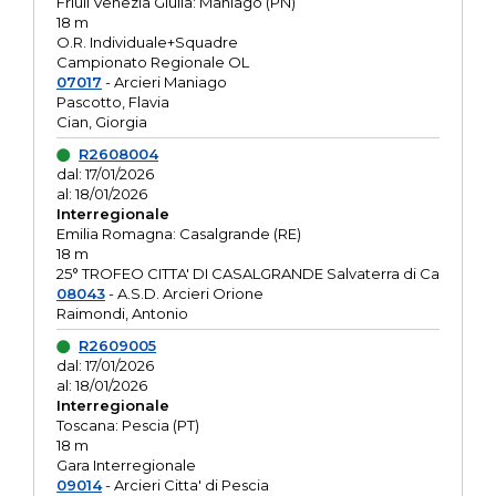
Friuli Venezia Giulia: Maniago (PN)
18 m
O.R. Individuale+Squadre
Campionato Regionale OL
07017
- Arcieri Maniago
Pascotto, Flavia
Cian, Giorgia
R2608004
dal: 17/01/2026
al: 18/01/2026
Interregionale
Emilia Romagna: Casalgrande (RE)
18 m
25° TROFEO CITTA' DI CASALGRANDE Salvaterra di Ca
08043
- A.S.D. Arcieri Orione
Raimondi, Antonio
R2609005
dal: 17/01/2026
al: 18/01/2026
Interregionale
Toscana: Pescia (PT)
18 m
Gara Interregionale
09014
- Arcieri Citta' di Pescia