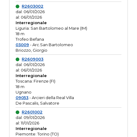
R2603002
dal: 06/01/2026
al: 06/01/2026
Interregionale
Liguria: San Bartolomeo al Mare (IM)
18 m
Trofeo Befana
03009
- Arc.San Bartolomeo
Briozzo, Giorgio
R2609003
dal: 06/01/2026
al: 06/01/2026
Interregionale
Toscana: Firenze (FI)
18 m
Ugnano
09053
- Arcieri della Real Villa
De Pascalis, Salvatore
R2601002
dal: 09/01/2026
al: 11/01/2026
Interregionale
Piemonte: Torino (TO)