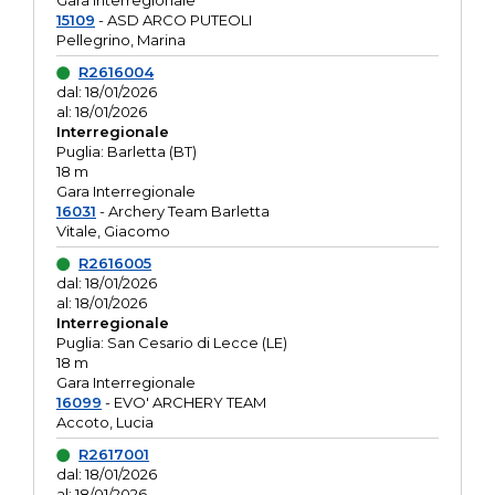
Gara interregionale
15109
- ASD ARCO PUTEOLI
Pellegrino, Marina
R2616004
dal: 18/01/2026
al: 18/01/2026
Interregionale
Puglia: Barletta (BT)
18 m
Gara Interregionale
16031
- Archery Team Barletta
Vitale, Giacomo
R2616005
dal: 18/01/2026
al: 18/01/2026
Interregionale
Puglia: San Cesario di Lecce (LE)
18 m
Gara Interregionale
16099
- EVO' ARCHERY TEAM
Accoto, Lucia
R2617001
dal: 18/01/2026
al: 18/01/2026