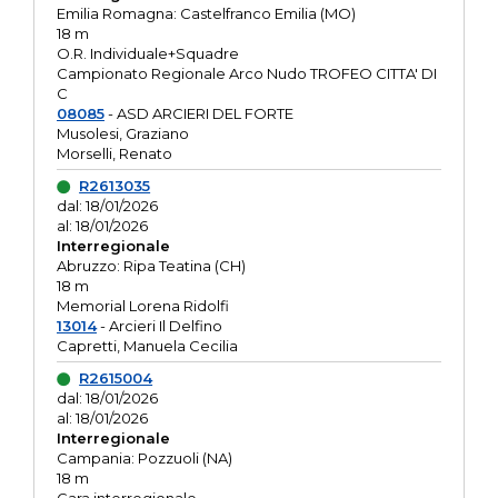
Emilia Romagna: Castelfranco Emilia (MO)
18 m
O.R. Individuale+Squadre
Campionato Regionale Arco Nudo TROFEO CITTA' DI
C
08085
- ASD ARCIERI DEL FORTE
Musolesi, Graziano
Morselli, Renato
R2613035
dal: 18/01/2026
al: 18/01/2026
Interregionale
Abruzzo: Ripa Teatina (CH)
18 m
Memorial Lorena Ridolfi
13014
- Arcieri Il Delfino
Capretti, Manuela Cecilia
R2615004
dal: 18/01/2026
al: 18/01/2026
Interregionale
Campania: Pozzuoli (NA)
18 m