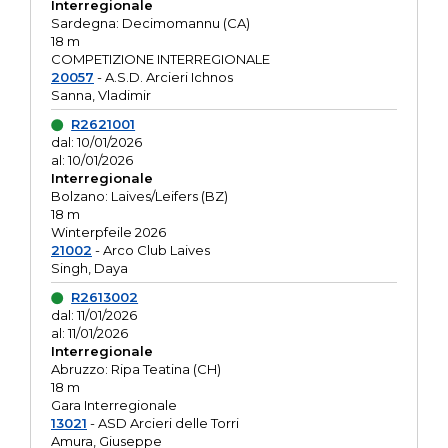
Interregionale
Sardegna: Decimomannu (CA)
18 m
COMPETIZIONE INTERREGIONALE
20057
- A.S.D. Arcieri Ichnos
Sanna, Vladimir
R2621001
dal: 10/01/2026
al: 10/01/2026
Interregionale
Bolzano: Laives/Leifers (BZ)
18 m
Winterpfeile 2026
21002
- Arco Club Laives
Singh, Daya
R2613002
dal: 11/01/2026
al: 11/01/2026
Interregionale
Abruzzo: Ripa Teatina (CH)
18 m
Gara Interregionale
13021
- ASD Arcieri delle Torri
Amura, Giuseppe