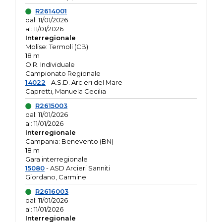
R2614001
dal: 11/01/2026
al: 11/01/2026
Interregionale
Molise: Termoli (CB)
18 m
O.R. Individuale
Campionato Regionale
14022
- A.S.D. Arcieri del Mare
Capretti, Manuela Cecilia
R2615003
dal: 11/01/2026
al: 11/01/2026
Interregionale
Campania: Benevento (BN)
18 m
Gara interregionale
15080
- ASD Arcieri Sanniti
Giordano, Carmine
R2616003
dal: 11/01/2026
al: 11/01/2026
Interregionale