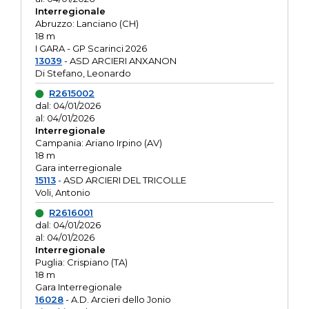
Interregionale
Abruzzo: Lanciano (CH)
18 m
I GARA - GP Scarinci 2026
13039
- ASD ARCIERI ANXANON
Di Stefano, Leonardo
R2615002
dal: 04/01/2026
al: 04/01/2026
Interregionale
Campania: Ariano Irpino (AV)
18 m
Gara interregionale
15113
- ASD ARCIERI DEL TRICOLLE
Voli, Antonio
R2616001
dal: 04/01/2026
al: 04/01/2026
Interregionale
Puglia: Crispiano (TA)
18 m
Gara Interregionale
16028
- A.D. Arcieri dello Jonio