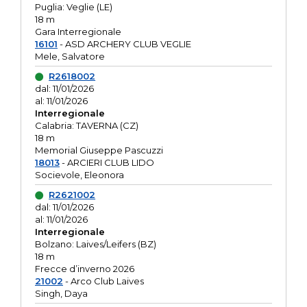
Puglia: Veglie (LE)
18 m
Gara Interregionale
16101
- ASD ARCHERY CLUB VEGLIE
Mele, Salvatore
R2618002
dal: 11/01/2026
al: 11/01/2026
Interregionale
Calabria: TAVERNA (CZ)
18 m
Memorial Giuseppe Pascuzzi
18013
- ARCIERI CLUB LIDO
Socievole, Eleonora
R2621002
dal: 11/01/2026
al: 11/01/2026
Interregionale
Bolzano: Laives/Leifers (BZ)
18 m
Frecce d’inverno 2026
21002
- Arco Club Laives
Singh, Daya