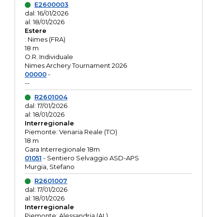
E2600003
dal: 16/01/2026
al: 18/01/2026
Estere
: Nimes (FRA)
18 m
O.R. Individuale
Nimes Archery Tournament 2026
00000
-
--
R2601004
dal: 17/01/2026
al: 18/01/2026
Interregionale
Piemonte: Venaria Reale (TO)
18 m
Gara Interregionale 18m
01051
- Sentiero Selvaggio ASD-APS
Murgia, Stefano
R2601007
dal: 17/01/2026
al: 18/01/2026
Interregionale
Piemonte: Alessandria (AL)