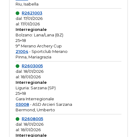
Riu, Isabella
R2621003
dal: 17/01/2026
al: 17/01/2026
Interregionale
Bolzano: Lana/Lana (BZ)
25+18
9° Merano Archery Cup
21004
- Sportclub Merano
Pinna, Mariagrazia
R2603005
dal: 18/01/2026
al: 18/01/2026
Interregionale
Liguria: Sarzana (SP)
25+18
Gara Interregionale
03008
- ASD Arcieri Sarzana
Bermond, Umberto
R2608005
dal: 18/01/2026
al: 18/01/2026
Interregionale