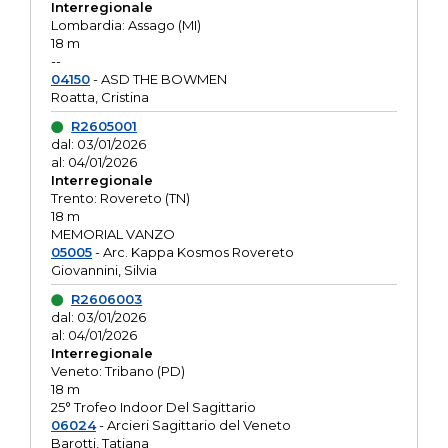
Interregionale
Lombardia: Assago (MI)
18 m
--
04150
- ASD THE BOWMEN
Roatta, Cristina
R2605001
dal: 03/01/2026
al: 04/01/2026
Interregionale
Trento: Rovereto (TN)
18 m
MEMORIAL VANZO
05005
- Arc. Kappa Kosmos Rovereto
Giovannini, Silvia
R2606003
dal: 03/01/2026
al: 04/01/2026
Interregionale
Veneto: Tribano (PD)
18 m
25° Trofeo Indoor Del Sagittario
06024
- Arcieri Sagittario del Veneto
Barotti, Tatiana