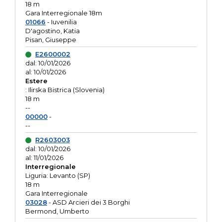
18 m
Gara Interregionale 18m
01066
- Iuvenilia
D'agostino, Katia
Pisan, Giuseppe
E2600002
dal: 10/01/2026
al: 10/01/2026
Estere
: Ilirska Bistrica (Slovenia)
18 m
--
00000
-
--
R2603003
dal: 10/01/2026
al: 11/01/2026
Interregionale
Liguria: Levanto (SP)
18 m
Gara Interregionale
03028
- ASD Arcieri dei 3 Borghi
Bermond, Umberto