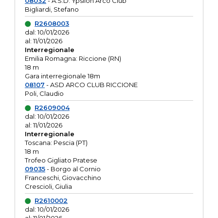
08032
- A.S.D. Ypsilon Arco Club
Bigliardi, Stefano
R2608003
dal: 10/01/2026
al: 11/01/2026
Interregionale
Emilia Romagna: Riccione (RN)
18 m
Gara interregionale 18m
08107
- ASD ARCO CLUB RICCIONE
Poli, Claudio
R2609004
dal: 10/01/2026
al: 11/01/2026
Interregionale
Toscana: Pescia (PT)
18 m
Trofeo Gigliato Pratese
09035
- Borgo al Cornio
Franceschi, Giovacchino
Crescioli, Giulia
R2610002
dal: 10/01/2026