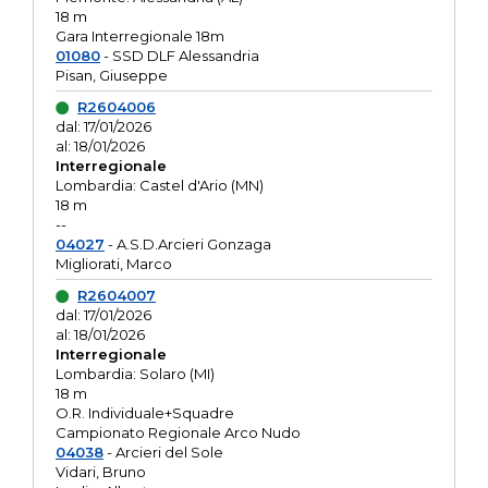
18 m
Gara Interregionale 18m
01080
- SSD DLF Alessandria
Pisan, Giuseppe
R2604006
dal: 17/01/2026
al: 18/01/2026
Interregionale
Lombardia: Castel d'Ario (MN)
18 m
--
04027
- A.S.D.Arcieri Gonzaga
Migliorati, Marco
R2604007
dal: 17/01/2026
al: 18/01/2026
Interregionale
Lombardia: Solaro (MI)
18 m
O.R. Individuale+Squadre
Campionato Regionale Arco Nudo
04038
- Arcieri del Sole
Vidari, Bruno