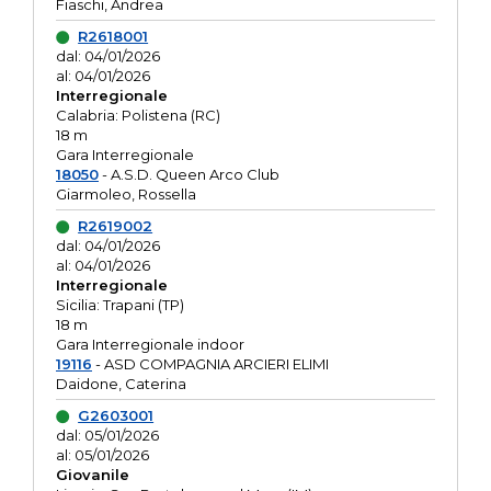
Fiaschi, Andrea
R2618001
dal: 04/01/2026
al: 04/01/2026
Interregionale
Calabria: Polistena (RC)
18 m
Gara Interregionale
18050
- A.S.D. Queen Arco Club
Giarmoleo, Rossella
R2619002
dal: 04/01/2026
al: 04/01/2026
Interregionale
Sicilia: Trapani (TP)
18 m
Gara Interregionale indoor
19116
- ASD COMPAGNIA ARCIERI ELIMI
Daidone, Caterina
G2603001
dal: 05/01/2026
al: 05/01/2026
Giovanile