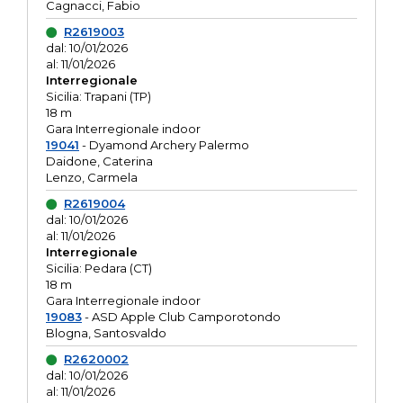
Cagnacci, Fabio
R2619003
dal: 10/01/2026
al: 11/01/2026
Interregionale
Sicilia: Trapani (TP)
18 m
Gara Interregionale indoor
19041
- Dyamond Archery Palermo
Daidone, Caterina
Lenzo, Carmela
R2619004
dal: 10/01/2026
al: 11/01/2026
Interregionale
Sicilia: Pedara (CT)
18 m
Gara Interregionale indoor
19083
- ASD Apple Club Camporotondo
Blogna, Santosvaldo
R2620002
dal: 10/01/2026
al: 11/01/2026