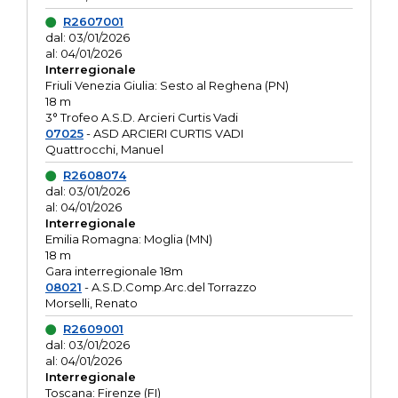
R2607001
dal: 03/01/2026
al: 04/01/2026
Interregionale
Friuli Venezia Giulia: Sesto al Reghena (PN)
18 m
3° Trofeo A.S.D. Arcieri Curtis Vadi
07025
- ASD ARCIERI CURTIS VADI
Quattrocchi, Manuel
R2608074
dal: 03/01/2026
al: 04/01/2026
Interregionale
Emilia Romagna: Moglia (MN)
18 m
Gara interregionale 18m
08021
- A.S.D.Comp.Arc.del Torrazzo
Morselli, Renato
R2609001
dal: 03/01/2026
al: 04/01/2026
Interregionale
Toscana: Firenze (FI)