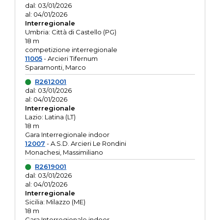
dal: 03/01/2026
al: 04/01/2026
Interregionale
Umbria: Città di Castello (PG)
18 m
competizione interregionale
11005
- Arcieri Tifernum
Sparamonti, Marco
R2612001
dal: 03/01/2026
al: 04/01/2026
Interregionale
Lazio: Latina (LT)
18 m
Gara Interregionale indoor
12007
- A.S.D. Arcieri Le Rondini
Monachesi, Massimiliano
R2619001
dal: 03/01/2026
al: 04/01/2026
Interregionale
Sicilia: Milazzo (ME)
18 m
Gara Interregionale indoor