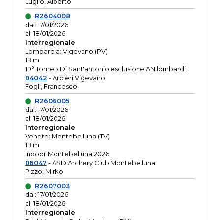
Luglio, Alberto
R2604008
dal: 17/01/2026
al: 18/01/2026
Interregionale
Lombardia: Vigevano (PV)
18 m
10° Torneo Di Sant'antonio esclusione AN lombardi
04042
- Arcieri Vigevano
Fogli, Francesco
R2606005
dal: 17/01/2026
al: 18/01/2026
Interregionale
Veneto: Montebelluna (TV)
18 m
Indoor Montebelluna 2026
06047
- ASD Archery Club Montebelluna
Pizzo, Mirko
R2607003
dal: 17/01/2026
al: 18/01/2026
Interregionale