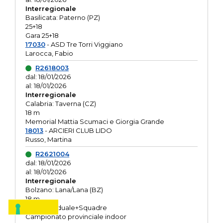
Interregionale
Basilicata: Paterno (PZ)
25+18
Gara 25+18
17030
- ASD Tre Torri Viggiano
Larocca, Fabio
R2618003
dal: 18/01/2026
al: 18/01/2026
Interregionale
Calabria: Taverna (CZ)
18 m
Memorial Mattia Scumaci e Giorgia Grande
18013
- ARCIERI CLUB LIDO
Russo, Martina
R2621004
dal: 18/01/2026
al: 18/01/2026
Interregionale
Bolzano: Lana/Lana (BZ)
18 m
O.R. Individuale+Squadre
Campionato provinciale indoor