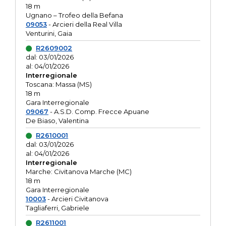
18 m
Ugnano – Trofeo della Befana
09053
- Arcieri della Real Villa
Venturini, Gaia
R2609002
dal: 03/01/2026
al: 04/01/2026
Interregionale
Toscana: Massa (MS)
18 m
Gara Interregionale
09067
- A.S.D. Comp. Frecce Apuane
De Biaso, Valentina
R2610001
dal: 03/01/2026
al: 04/01/2026
Interregionale
Marche: Civitanova Marche (MC)
18 m
Gara Interregionale
10003
- Arcieri Civitanova
Tagliaferri, Gabriele
R2611001