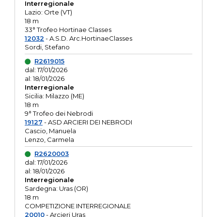
Interregionale
Lazio: Orte (VT)
18 m
33° Trofeo Hortinae Classes
12032
- A.S.D. Arc.HortinaeClasses
Sordi, Stefano
R2619015
dal: 17/01/2026
al: 18/01/2026
Interregionale
Sicilia: Milazzo (ME)
18 m
9° Trofeo dei Nebrodi
19127
- ASD ARCIERI DEI NEBRODI
Cascio, Manuela
Lenzo, Carmela
R2620003
dal: 17/01/2026
al: 18/01/2026
Interregionale
Sardegna: Uras (OR)
18 m
COMPETIZIONE INTERREGIONALE
20010
- Arcieri Uras