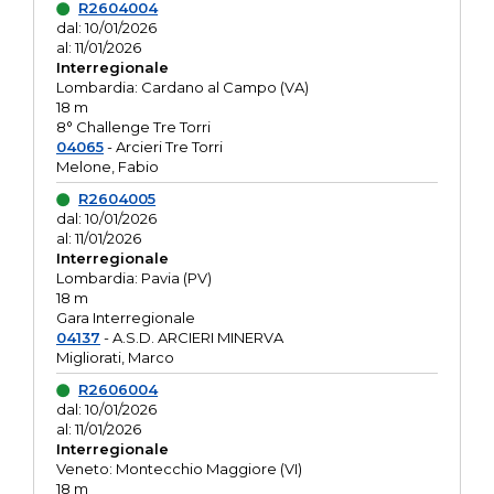
R2604004
dal: 10/01/2026
al: 11/01/2026
Interregionale
Lombardia: Cardano al Campo (VA)
18 m
8° Challenge Tre Torri
04065
- Arcieri Tre Torri
Melone, Fabio
R2604005
dal: 10/01/2026
al: 11/01/2026
Interregionale
Lombardia: Pavia (PV)
18 m
Gara Interregionale
04137
- A.S.D. ARCIERI MINERVA
Migliorati, Marco
R2606004
dal: 10/01/2026
al: 11/01/2026
Interregionale
Veneto: Montecchio Maggiore (VI)
18 m