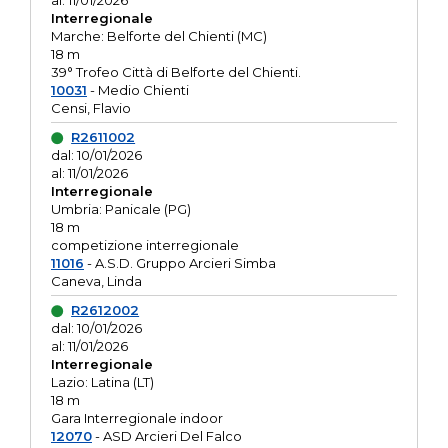
al: 11/01/2026
Interregionale
Marche: Belforte del Chienti (MC)
18 m
39° Trofeo Città di Belforte del Chienti.
10031
- Medio Chienti
Censi, Flavio
R2611002
dal: 10/01/2026
al: 11/01/2026
Interregionale
Umbria: Panicale (PG)
18 m
competizione interregionale
11016
- A.S.D. Gruppo Arcieri Simba
Caneva, Linda
R2612002
dal: 10/01/2026
al: 11/01/2026
Interregionale
Lazio: Latina (LT)
18 m
Gara Interregionale indoor
12070
- ASD Arcieri Del Falco