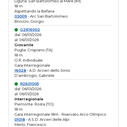
Liguria: San Bartolomeo al Mare (IM)
18 m
Aspettando la Befana
03009
- Arc.San Bartolomeo
Briozzo, Giorgio
G2616002
dal: 06/01/2026
al: 06/01/2026
Giovanile
Puglia: Crispiano (TA)
18 m
O.R. Individuale
Gara Interregionale
16028
- A.D. Arcieri dello Jonio
D'ambrogio, Gabriele
R2601005
dal: 06/01/2026
al: 06/01/2026
Interregionale
Piemonte: Rosta (TO)
18 m
Gara Interregionale 18m - Riservato Arco Olimpico
01018
- A.S.D. Arcieri delle Alpi
Merlo, Francesco