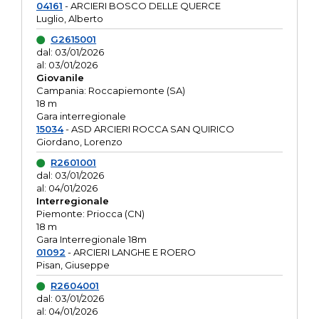
04161
- ARCIERI BOSCO DELLE QUERCE
Luglio, Alberto
G2615001
dal: 03/01/2026
al: 03/01/2026
Giovanile
Campania: Roccapiemonte (SA)
18 m
Gara interregionale
15034
- ASD ARCIERI ROCCA SAN QUIRICO
Giordano, Lorenzo
R2601001
dal: 03/01/2026
al: 04/01/2026
Interregionale
Piemonte: Priocca (CN)
18 m
Gara Interregionale 18m
01092
- ARCIERI LANGHE E ROERO
Pisan, Giuseppe
R2604001
dal: 03/01/2026
al: 04/01/2026