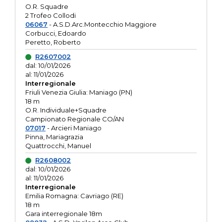
O.R. Squadre
2 Trofeo Collodi
06067
- A.S.D.Arc.Montecchio Maggiore
Corbucci, Edoardo
Peretto, Roberto
R2607002
dal: 10/01/2026
al: 11/01/2026
Interregionale
Friuli Venezia Giulia: Maniago (PN)
18 m
O.R. Individuale+Squadre
Campionato Regionale CO/AN
07017
- Arcieri Maniago
Pinna, Mariagrazia
Quattrocchi, Manuel
R2608002
dal: 10/01/2026
al: 11/01/2026
Interregionale
Emilia Romagna: Cavriago (RE)
18 m
Gara interregionale 18m