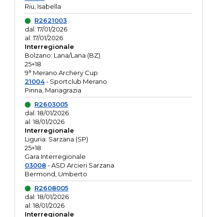
Riu, Isabella
R2621003
dal: 17/01/2026
al: 17/01/2026
Interregionale
Bolzano: Lana/Lana (BZ)
25+18
9° Merano Archery Cup
21004
- Sportclub Merano
Pinna, Mariagrazia
R2603005
dal: 18/01/2026
al: 18/01/2026
Interregionale
Liguria: Sarzana (SP)
25+18
Gara Interregionale
03008
- ASD Arcieri Sarzana
Bermond, Umberto
R2608005
dal: 18/01/2026
al: 18/01/2026
Interregionale