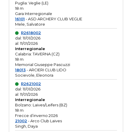
Puglia: Veglie (LE)
18 m
Gara Interregionale
16101
- ASD ARCHERY CLUB VEGLIE
Mele, Salvatore
R2618002
dal: 11/01/2026
al: 11/01/2026
Interregionale
Calabria: TAVERNA (CZ)
18 m
Memorial Giuseppe Pascuzzi
18013
- ARCIERI CLUB LIDO
Socievole, Eleonora
R2621002
dal: 11/01/2026
al: 11/01/2026
Interregionale
Bolzano: Laives/Leifers (BZ)
18 m
Frecce d’inverno 2026
21002
- Arco Club Laives
Singh, Daya