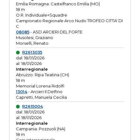
Emilia Romagna: Castelfranco Emilia (MO)
18 m
O.R. Individuale+Squadre
Campionato Regionale Arco Nudo TROFEO CITTA' DI
C
08085
- ASD ARCIERI DEL FORTE
Musolesi, Graziano
Morselli, Renato
R2613035
dal: 18/01/2026
al: 18/01/2026
Interregionale
Abruzzo: Ripa Teatina (CH)
18 m
Memorial Lorena Ridolfi
13014
- Arcieri Il Delfino
Capretti, Manuela Cecilia
R2615004
dal: 18/01/2026
al: 18/01/2026
Interregionale
Campania: Pozzuoli (NA)
18 m