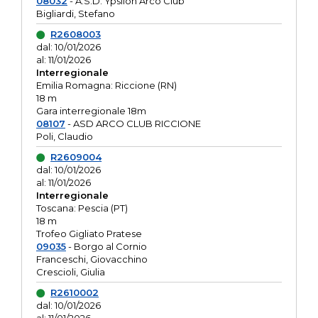
08032
- A.S.D. Ypsilon Arco Club
Bigliardi, Stefano
R2608003
dal: 10/01/2026
al: 11/01/2026
Interregionale
Emilia Romagna: Riccione (RN)
18 m
Gara interregionale 18m
08107
- ASD ARCO CLUB RICCIONE
Poli, Claudio
R2609004
dal: 10/01/2026
al: 11/01/2026
Interregionale
Toscana: Pescia (PT)
18 m
Trofeo Gigliato Pratese
09035
- Borgo al Cornio
Franceschi, Giovacchino
Crescioli, Giulia
R2610002
dal: 10/01/2026