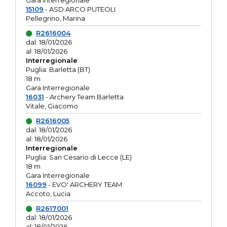
Gara interregionale
15109
- ASD ARCO PUTEOLI
Pellegrino, Marina
R2616004
dal: 18/01/2026
al: 18/01/2026
Interregionale
Puglia: Barletta (BT)
18 m
Gara Interregionale
16031
- Archery Team Barletta
Vitale, Giacomo
R2616005
dal: 18/01/2026
al: 18/01/2026
Interregionale
Puglia: San Cesario di Lecce (LE)
18 m
Gara Interregionale
16099
- EVO' ARCHERY TEAM
Accoto, Lucia
R2617001
dal: 18/01/2026
al: 18/01/2026