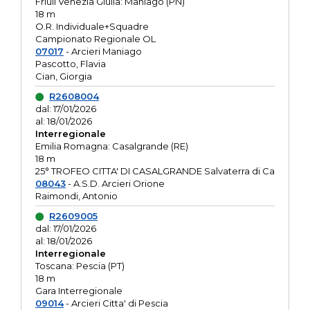
Friuli Venezia Giulia: Maniago (PN)
18 m
O.R. Individuale+Squadre
Campionato Regionale OL
07017
- Arcieri Maniago
Pascotto, Flavia
Cian, Giorgia
R2608004
dal: 17/01/2026
al: 18/01/2026
Interregionale
Emilia Romagna: Casalgrande (RE)
18 m
25° TROFEO CITTA' DI CASALGRANDE Salvaterra di Ca
08043
- A.S.D. Arcieri Orione
Raimondi, Antonio
R2609005
dal: 17/01/2026
al: 18/01/2026
Interregionale
Toscana: Pescia (PT)
18 m
Gara Interregionale
09014
- Arcieri Citta' di Pescia