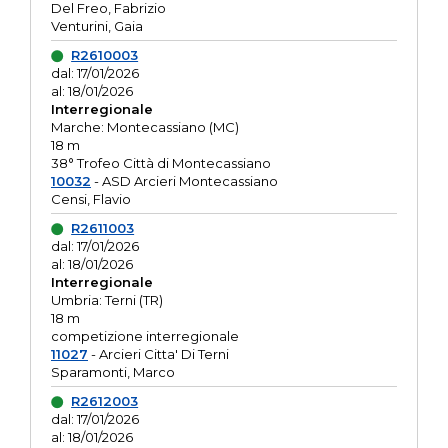
Del Freo, Fabrizio
Venturini, Gaia
R2610003
dal: 17/01/2026
al: 18/01/2026
Interregionale
Marche: Montecassiano (MC)
18 m
38° Trofeo Città di Montecassiano
10032
- ASD Arcieri Montecassiano
Censi, Flavio
R2611003
dal: 17/01/2026
al: 18/01/2026
Interregionale
Umbria: Terni (TR)
18 m
competizione interregionale
11027
- Arcieri Citta' Di Terni
Sparamonti, Marco
R2612003
dal: 17/01/2026
al: 18/01/2026