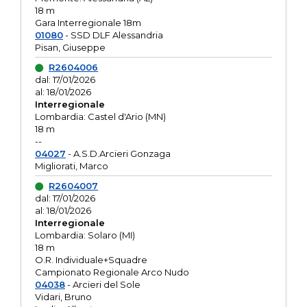
18 m
Gara Interregionale 18m
01080
- SSD DLF Alessandria
Pisan, Giuseppe
R2604006
dal: 17/01/2026
al: 18/01/2026
Interregionale
Lombardia: Castel d'Ario (MN)
18 m
--
04027
- A.S.D.Arcieri Gonzaga
Migliorati, Marco
R2604007
dal: 17/01/2026
al: 18/01/2026
Interregionale
Lombardia: Solaro (MI)
18 m
O.R. Individuale+Squadre
Campionato Regionale Arco Nudo
04038
- Arcieri del Sole
Vidari, Bruno