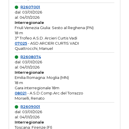
R2607001
dal: 03/01/2026
al: 04/01/2026
Interregionale
Friuli Venezia Giulia: Sesto al Reghena (PN)
18 m
3° Trofeo A.S.D. Arcieri Curtis Vadi
07025
- ASD ARCIERI CURTIS VADI
Quattrocchi, Manuel
R2608074
dal: 03/01/2026
al: 04/01/2026
Interregionale
Emilia Romagna: Moglia (MN)
18 m
Gara interregionale 18m
08021
- A.S.D.Comp.Arc.del Torrazzo
Morselli, Renato
R2609001
dal: 03/01/2026
al: 04/01/2026
Interregionale
Toscana: Firenze (FI)