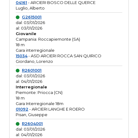
04161
- ARCIERI BOSCO DELLE QUERCE
Luglio, Alberto
G2615001
dal: 03/01/2026
al: 03/01/2026
Giovanile
Campania: Roccapiemonte (SA)
18 m
Gara interregionale
15034
- ASD ARCIERI ROCCA SAN QUIRICO
Giordano, Lorenzo
R2601001
dal: 03/01/2026
al: 04/01/2026
Interregionale
Piemonte: Priocca (CN)
18 m
Gara Interregionale 18m
01092
- ARCIERI LANGHE E ROERO
Pisan, Giuseppe
R2604001
dal: 03/01/2026
al: 04/01/2026