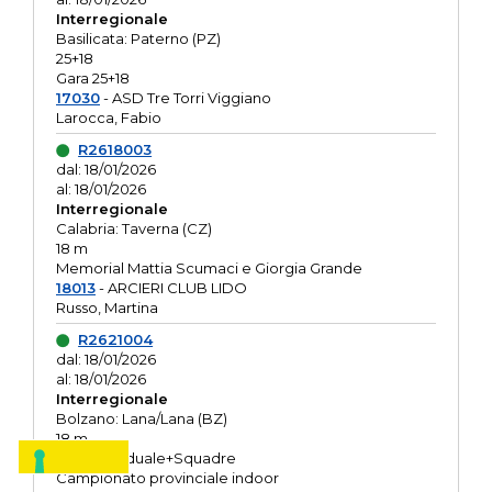
Interregionale
Basilicata: Paterno (PZ)
25+18
Gara 25+18
17030
- ASD Tre Torri Viggiano
Larocca, Fabio
R2618003
dal: 18/01/2026
al: 18/01/2026
Interregionale
Calabria: Taverna (CZ)
18 m
Memorial Mattia Scumaci e Giorgia Grande
18013
- ARCIERI CLUB LIDO
Russo, Martina
R2621004
dal: 18/01/2026
al: 18/01/2026
Interregionale
Bolzano: Lana/Lana (BZ)
18 m
O.R. Individuale+Squadre
Campionato provinciale indoor