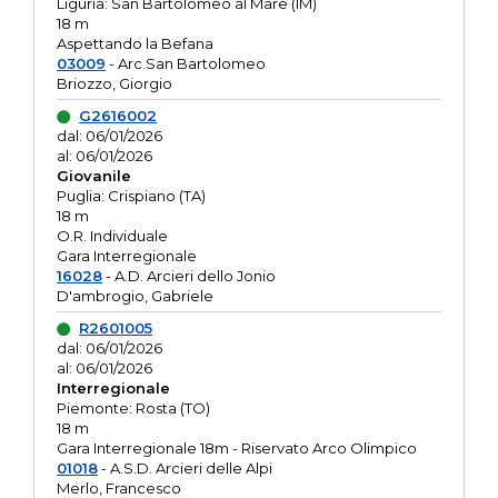
Liguria: San Bartolomeo al Mare (IM)
18 m
Aspettando la Befana
03009
- Arc.San Bartolomeo
Briozzo, Giorgio
G2616002
dal: 06/01/2026
al: 06/01/2026
Giovanile
Puglia: Crispiano (TA)
18 m
O.R. Individuale
Gara Interregionale
16028
- A.D. Arcieri dello Jonio
D'ambrogio, Gabriele
R2601005
dal: 06/01/2026
al: 06/01/2026
Interregionale
Piemonte: Rosta (TO)
18 m
Gara Interregionale 18m - Riservato Arco Olimpico
01018
- A.S.D. Arcieri delle Alpi
Merlo, Francesco