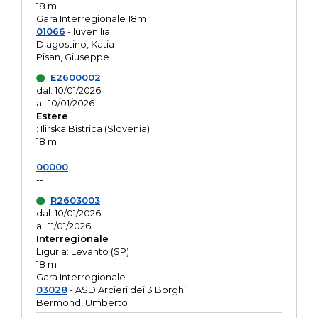
18 m
Gara Interregionale 18m
01066
- Iuvenilia
D'agostino, Katia
Pisan, Giuseppe
E2600002
dal: 10/01/2026
al: 10/01/2026
Estere
: Ilirska Bistrica (Slovenia)
18 m
--
00000
-
--
R2603003
dal: 10/01/2026
al: 11/01/2026
Interregionale
Liguria: Levanto (SP)
18 m
Gara Interregionale
03028
- ASD Arcieri dei 3 Borghi
Bermond, Umberto