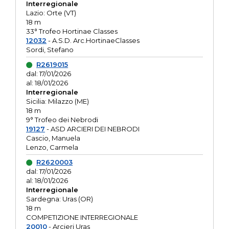
Interregionale
Lazio: Orte (VT)
18 m
33° Trofeo Hortinae Classes
12032
- A.S.D. Arc.HortinaeClasses
Sordi, Stefano
R2619015
dal: 17/01/2026
al: 18/01/2026
Interregionale
Sicilia: Milazzo (ME)
18 m
9° Trofeo dei Nebrodi
19127
- ASD ARCIERI DEI NEBRODI
Cascio, Manuela
Lenzo, Carmela
R2620003
dal: 17/01/2026
al: 18/01/2026
Interregionale
Sardegna: Uras (OR)
18 m
COMPETIZIONE INTERREGIONALE
20010
- Arcieri Uras