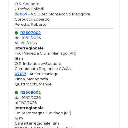
O.R. Squadre
2 Trofeo Collodi
06067
- A.S.D.Arc.Montecchio Maggiore
Corbucci, Edoardo
Peretto, Roberto
R2607002
dal: 10/01/2026
al: 11/01/2026
Interregionale
Friuli Venezia Giulia: Maniago (PN)
18 m
O.R. Individuale+Squadre
Campionato Regionale CO/AN
07017
- Arcieri Maniago
Pinna, Mariagrazia
Quattrocchi, Manuel
R2608002
dal: 10/01/2026
al: 11/01/2026
Interregionale
Emilia Romagna: Cavriago (RE)
18 m
Gara interregionale 18m