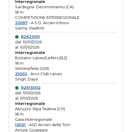
Interregionale
Sardegna: Decimomannu (CA)
18 m
COMPETIZIONE INTERREGIONALE
20057
- A.S.D. Arcieri Ichnos
Sanna, Vladimir
R2621001
dal: 10/01/2026
al: 10/01/2026
Interregionale
Bolzano: Laives/Leifers (BZ)
18 m
Winterpfeile 2026
21002
- Arco Club Laives
Singh, Daya
R2613002
dal: 11/01/2026
al: 11/01/2026
Interregionale
Abruzzo: Ripa Teatina (CH)
18 m
Gara Interregionale
13021
- ASD Arcieri delle Torri
Amura, Giuseppe