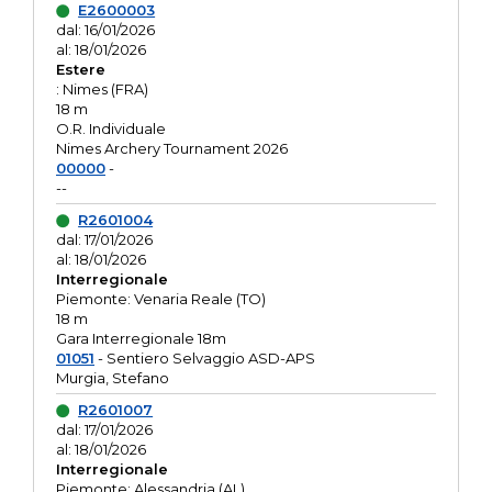
E2600003
dal: 16/01/2026
al: 18/01/2026
Estere
: Nimes (FRA)
18 m
O.R. Individuale
Nimes Archery Tournament 2026
00000
-
--
R2601004
dal: 17/01/2026
al: 18/01/2026
Interregionale
Piemonte: Venaria Reale (TO)
18 m
Gara Interregionale 18m
01051
- Sentiero Selvaggio ASD-APS
Murgia, Stefano
R2601007
dal: 17/01/2026
al: 18/01/2026
Interregionale
Piemonte: Alessandria (AL)