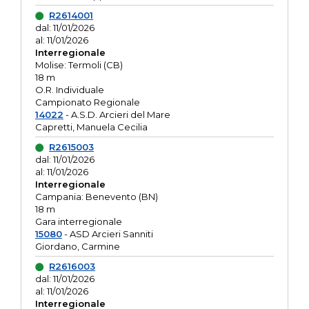
R2614001
dal: 11/01/2026
al: 11/01/2026
Interregionale
Molise: Termoli (CB)
18 m
O.R. Individuale
Campionato Regionale
14022
- A.S.D. Arcieri del Mare
Capretti, Manuela Cecilia
R2615003
dal: 11/01/2026
al: 11/01/2026
Interregionale
Campania: Benevento (BN)
18 m
Gara interregionale
15080
- ASD Arcieri Sanniti
Giordano, Carmine
R2616003
dal: 11/01/2026
al: 11/01/2026
Interregionale