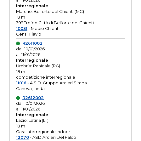
al: 11/01/2026
Interregionale
Marche: Belforte del Chienti (MC)
18 m
39° Trofeo Città di Belforte del Chienti.
10031
- Medio Chienti
Censi, Flavio
R2611002
dal: 10/01/2026
al: 11/01/2026
Interregionale
Umbria: Panicale (PG)
18 m
competizione interregionale
11016
- A.S.D. Gruppo Arcieri Simba
Caneva, Linda
R2612002
dal: 10/01/2026
al: 11/01/2026
Interregionale
Lazio: Latina (LT)
18 m
Gara Interregionale indoor
12070
- ASD Arcieri Del Falco