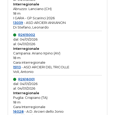
Interregionale
Abruzzo: Lanciano (CH)
18 m
I GARA - GP Scarinci 2026
13039
- ASD ARCIERI ANXANON
Di Stefano, Leonardo
R2615002
dal: 04/01/2026
al: 04/01/2026
Interregionale
Campania: Ariano Irpino (AV)
18 m
Gara interregionale
15113
- ASD ARCIERI DEL TRICOLLE
Voli, Antonio
R2616001
dal: 04/01/2026
al: 04/01/2026
Interregionale
Puglia: Crispiano (TA)
18 m
Gara Interregionale
16028
- A.D. Arcieri dello Jonio