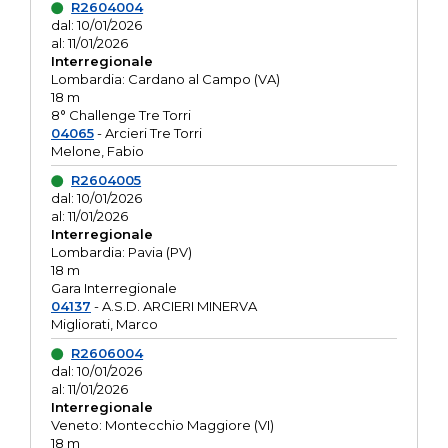
R2604004
dal: 10/01/2026
al: 11/01/2026
Interregionale
Lombardia: Cardano al Campo (VA)
18 m
8° Challenge Tre Torri
04065
- Arcieri Tre Torri
Melone, Fabio
R2604005
dal: 10/01/2026
al: 11/01/2026
Interregionale
Lombardia: Pavia (PV)
18 m
Gara Interregionale
04137
- A.S.D. ARCIERI MINERVA
Migliorati, Marco
R2606004
dal: 10/01/2026
al: 11/01/2026
Interregionale
Veneto: Montecchio Maggiore (VI)
18 m