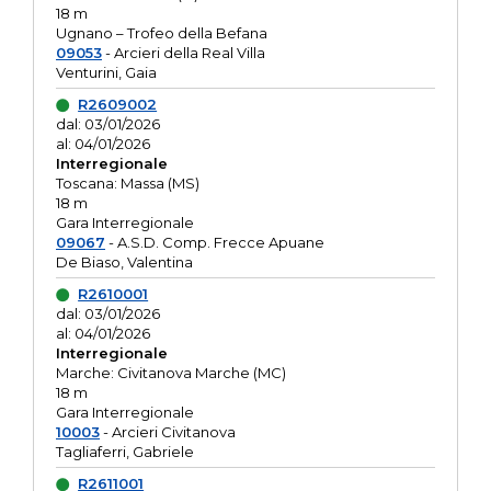
18 m
Ugnano – Trofeo della Befana
09053
- Arcieri della Real Villa
Venturini, Gaia
R2609002
dal: 03/01/2026
al: 04/01/2026
Interregionale
Toscana: Massa (MS)
18 m
Gara Interregionale
09067
- A.S.D. Comp. Frecce Apuane
De Biaso, Valentina
R2610001
dal: 03/01/2026
al: 04/01/2026
Interregionale
Marche: Civitanova Marche (MC)
18 m
Gara Interregionale
10003
- Arcieri Civitanova
Tagliaferri, Gabriele
R2611001