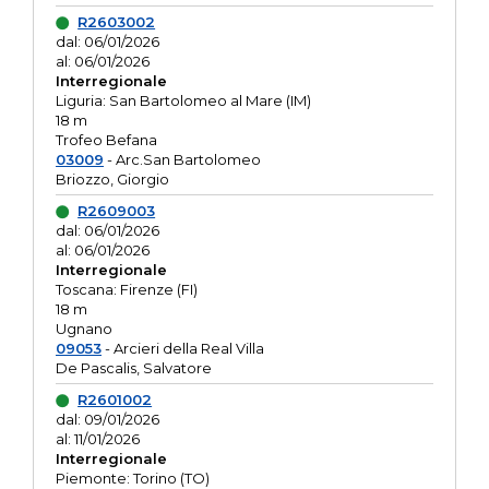
R2603002
dal: 06/01/2026
al: 06/01/2026
Interregionale
Liguria: San Bartolomeo al Mare (IM)
18 m
Trofeo Befana
03009
- Arc.San Bartolomeo
Briozzo, Giorgio
R2609003
dal: 06/01/2026
al: 06/01/2026
Interregionale
Toscana: Firenze (FI)
18 m
Ugnano
09053
- Arcieri della Real Villa
De Pascalis, Salvatore
R2601002
dal: 09/01/2026
al: 11/01/2026
Interregionale
Piemonte: Torino (TO)