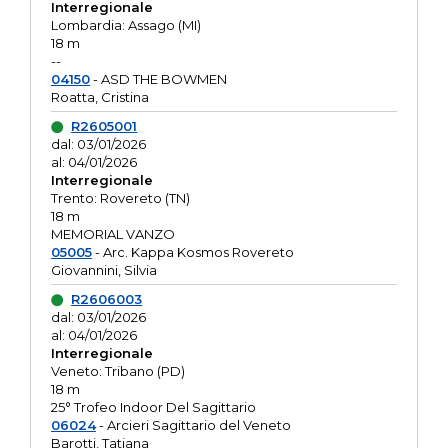
Interregionale
Lombardia: Assago (MI)
18 m
--
04150
- ASD THE BOWMEN
Roatta, Cristina
R2605001
dal: 03/01/2026
al: 04/01/2026
Interregionale
Trento: Rovereto (TN)
18 m
MEMORIAL VANZO
05005
- Arc. Kappa Kosmos Rovereto
Giovannini, Silvia
R2606003
dal: 03/01/2026
al: 04/01/2026
Interregionale
Veneto: Tribano (PD)
18 m
25° Trofeo Indoor Del Sagittario
06024
- Arcieri Sagittario del Veneto
Barotti, Tatiana