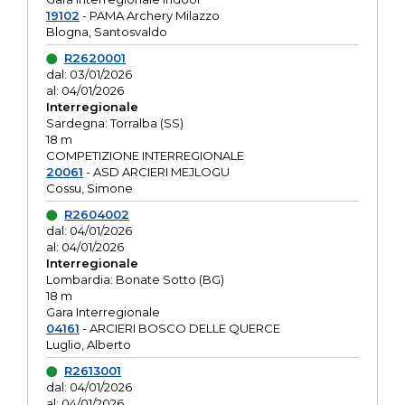
19102
- PAMA Archery Milazzo
Blogna, Santosvaldo
R2620001
dal: 03/01/2026
al: 04/01/2026
Interregionale
Sardegna: Torralba (SS)
18 m
COMPETIZIONE INTERREGIONALE
20061
- ASD ARCIERI MEJLOGU
Cossu, Simone
R2604002
dal: 04/01/2026
al: 04/01/2026
Interregionale
Lombardia: Bonate Sotto (BG)
18 m
Gara Interregionale
04161
- ARCIERI BOSCO DELLE QUERCE
Luglio, Alberto
R2613001
dal: 04/01/2026
al: 04/01/2026