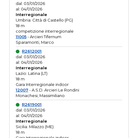
dal: 03/01/2026
al: 04/01/2026
Interregionale
Umbria: Città di Castello (PG)
18 m
competizione interregionale
11005
- Arcieri Tifernum
Sparamonti, Marco
R2612001
dal: 03/01/2026
al: 04/01/2026
Interregionale
Lazio: Latina (LT)
18 m
Gara Interregionale indoor
12007
- A.S.D. Arcieri Le Rondini
Monachesi, Massimiliano
R2619001
dal: 03/01/2026
al: 04/01/2026
Interregionale
Sicilia: Milazzo (ME)
18 m
Gara Interregionale indoor