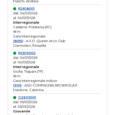
Fiaschi, Andrea
R2618001
dal: 04/01/2026
al: 04/01/2026
Interregionale
Calabria: Polistena (RC)
18 m
Gara Interregionale
18050
- A.S.D. Queen Arco Club
Giarmoleo, Rossella
R2619002
dal: 04/01/2026
al: 04/01/2026
Interregionale
Sicilia: Trapani (TP)
18 m
Gara Interregionale indoor
19116
- ASD COMPAGNIA ARCIERI ELIMI
Daidone, Caterina
G2603001
dal: 05/01/2026
al: 05/01/2026
Giovanile