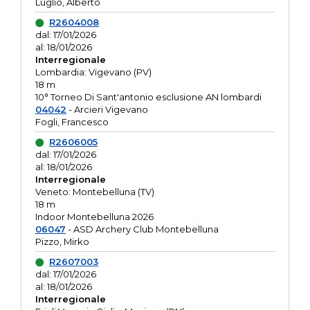
Luglio, Alberto
R2604008
dal: 17/01/2026
al: 18/01/2026
Interregionale
Lombardia: Vigevano (PV)
18 m
10° Torneo Di Sant'antonio esclusione AN lombardi
04042
- Arcieri Vigevano
Fogli, Francesco
R2606005
dal: 17/01/2026
al: 18/01/2026
Interregionale
Veneto: Montebelluna (TV)
18 m
Indoor Montebelluna 2026
06047
- ASD Archery Club Montebelluna
Pizzo, Mirko
R2607003
dal: 17/01/2026
al: 18/01/2026
Interregionale