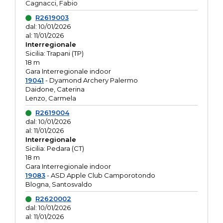
Cagnacci, Fabio
R2619003
dal: 10/01/2026
al: 11/01/2026
Interregionale
Sicilia: Trapani (TP)
18 m
Gara Interregionale indoor
19041
- Dyamond Archery Palermo
Daidone, Caterina
Lenzo, Carmela
R2619004
dal: 10/01/2026
al: 11/01/2026
Interregionale
Sicilia: Pedara (CT)
18 m
Gara Interregionale indoor
19083
- ASD Apple Club Camporotondo
Blogna, Santosvaldo
R2620002
dal: 10/01/2026
al: 11/01/2026