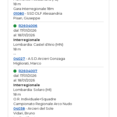
18 m
Gara Interregionale 18m
01080
- SSD DLF Alessandria
Pisan, Giuseppe
R2604006
dal: 17/01/2026
al: 18/01/2026
Interregionale
Lombardia: Castel d'Ario (MN)
18 m
--
04027
- A.S.D.Arcieri Gonzaga
Migliorati, Marco
R2604007
dal: 17/01/2026
al: 18/01/2026
Interregionale
Lombardia: Solaro (MI)
18 m
O.R. Individuale+Squadre
Campionato Regionale Arco Nudo
04038
- Arcieri del Sole
Vidari, Bruno