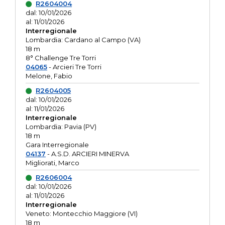
R2604004
dal: 10/01/2026
al: 11/01/2026
Interregionale
Lombardia: Cardano al Campo (VA)
18 m
8° Challenge Tre Torri
04065
- Arcieri Tre Torri
Melone, Fabio
R2604005
dal: 10/01/2026
al: 11/01/2026
Interregionale
Lombardia: Pavia (PV)
18 m
Gara Interregionale
04137
- A.S.D. ARCIERI MINERVA
Migliorati, Marco
R2606004
dal: 10/01/2026
al: 11/01/2026
Interregionale
Veneto: Montecchio Maggiore (VI)
18 m