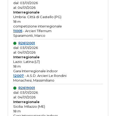
dal: 03/01/2026
al: 04/01/2026
Interregionale
Umbria: Città di Castello (PG)
18 m
competizione interregionale
11005
- Arcieri Tifernum
Sparamonti, Marco
R2612001
dal: 03/01/2026
al: 04/01/2026
Interregionale
Lazio: Latina (LT)
18 m
Gara Interregionale indoor
12007
- A.S.D. Arcieri Le Rondini
Monachesi, Massimiliano
R2619001
dal: 03/01/2026
al: 04/01/2026
Interregionale
Sicilia: Milazzo (ME)
18 m
Gara Interregionale indoor