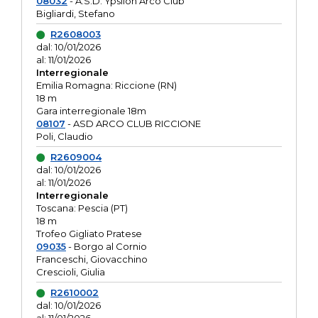
08032
- A.S.D. Ypsilon Arco Club
Bigliardi, Stefano
R2608003
dal: 10/01/2026
al: 11/01/2026
Interregionale
Emilia Romagna: Riccione (RN)
18 m
Gara interregionale 18m
08107
- ASD ARCO CLUB RICCIONE
Poli, Claudio
R2609004
dal: 10/01/2026
al: 11/01/2026
Interregionale
Toscana: Pescia (PT)
18 m
Trofeo Gigliato Pratese
09035
- Borgo al Cornio
Franceschi, Giovacchino
Crescioli, Giulia
R2610002
dal: 10/01/2026