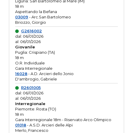
Liguria: San Bartolomeo al Mare (IM)
18 m
Aspettando la Befana
03009
- Arc.San Bartolomeo
Briozzo, Giorgio
G2616002
dal: 06/01/2026
al: 06/01/2026
Giovanile
Puglia: Crispiano (TA)
18 m
O.R. Individuale
Gara Interregionale
16028
- A.D. Arcieri dello Jonio
D'ambrogio, Gabriele
R2601005
dal: 06/01/2026
al: 06/01/2026
Interregionale
Piemonte: Rosta (TO)
18 m
Gara Interregionale 18m - Riservato Arco Olimpico
01018
- A.S.D. Arcieri delle Alpi
Merlo, Francesco