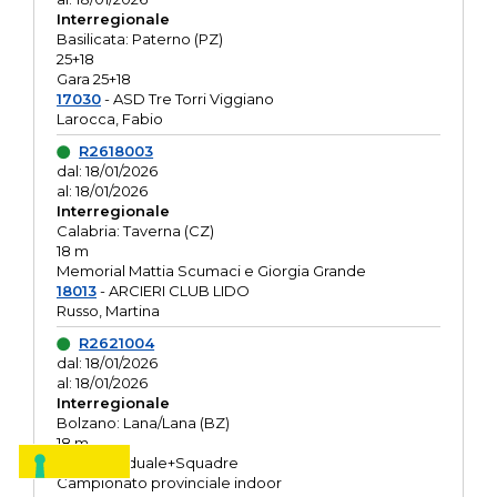
Interregionale
Basilicata: Paterno (PZ)
25+18
Gara 25+18
17030
- ASD Tre Torri Viggiano
Larocca, Fabio
R2618003
dal: 18/01/2026
al: 18/01/2026
Interregionale
Calabria: Taverna (CZ)
18 m
Memorial Mattia Scumaci e Giorgia Grande
18013
- ARCIERI CLUB LIDO
Russo, Martina
R2621004
dal: 18/01/2026
al: 18/01/2026
Interregionale
Bolzano: Lana/Lana (BZ)
18 m
O.R. Individuale+Squadre
Campionato provinciale indoor