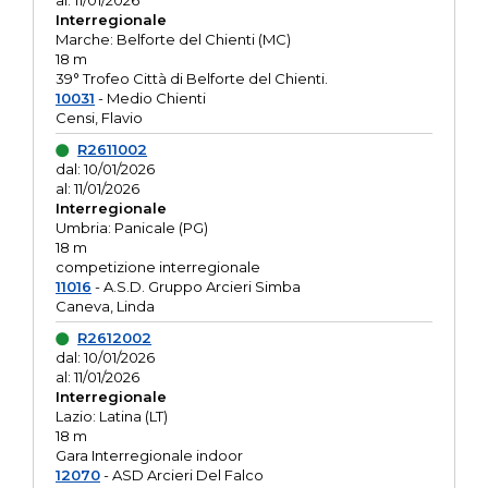
al: 11/01/2026
Interregionale
Marche: Belforte del Chienti (MC)
18 m
39° Trofeo Città di Belforte del Chienti.
10031
- Medio Chienti
Censi, Flavio
R2611002
dal: 10/01/2026
al: 11/01/2026
Interregionale
Umbria: Panicale (PG)
18 m
competizione interregionale
11016
- A.S.D. Gruppo Arcieri Simba
Caneva, Linda
R2612002
dal: 10/01/2026
al: 11/01/2026
Interregionale
Lazio: Latina (LT)
18 m
Gara Interregionale indoor
12070
- ASD Arcieri Del Falco