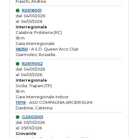
Fiaschi, Andrea
R2618001
dal: 04/01/2026
al: 04/01/2026
Interregionale
Calabria: Polistena (RC)
18 m
Gara Interregionale
18050
- A.S.D. Queen Arco Club
Giarmoleo, Rossella
R2619002
dal: 04/01/2026
al: 04/01/2026
Interregionale
Sicilia: Trapani (TP)
18 m
Gara Interregionale indoor
19116
- ASD COMPAGNIA ARCIERI ELIMI
Daidone, Caterina
G2603001
dal: 05/01/2026
al: 05/01/2026
Giovanile