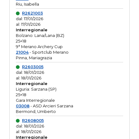
Riu, Isabella
R2621003
dal: 17/01/2026
al: 17/01/2026
Interregionale
Bolzano: Lana/Lana (BZ)
25+18
9° Merano Archery Cup
21004
- Sportclub Merano
Pinna, Mariagrazia
R2603005
dal: 18/01/2026
al: 18/01/2026
Interregionale
Liguria: Sarzana (SP)
25+18
Gara Interregionale
03008
- ASD Arcieri Sarzana
Bermond, Umberto
R2608005
dal: 18/01/2026
al: 18/01/2026
Interregionale