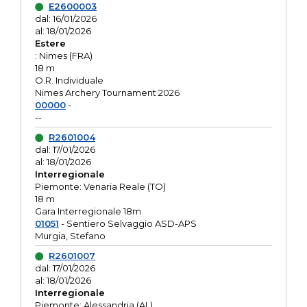
E2600003
dal: 16/01/2026
al: 18/01/2026
Estere
: Nimes (FRA)
18 m
O.R. Individuale
Nimes Archery Tournament 2026
00000
-
--
R2601004
dal: 17/01/2026
al: 18/01/2026
Interregionale
Piemonte: Venaria Reale (TO)
18 m
Gara Interregionale 18m
01051
- Sentiero Selvaggio ASD-APS
Murgia, Stefano
R2601007
dal: 17/01/2026
al: 18/01/2026
Interregionale
Piemonte: Alessandria (AL)