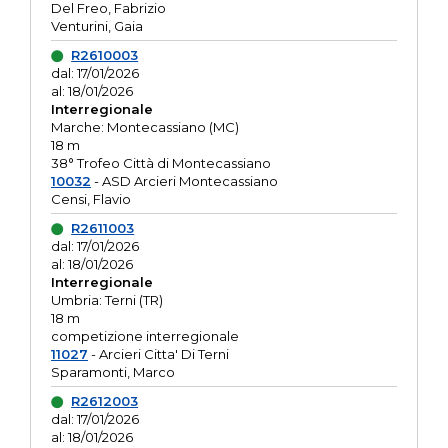
Del Freo, Fabrizio
Venturini, Gaia
R2610003
dal: 17/01/2026
al: 18/01/2026
Interregionale
Marche: Montecassiano (MC)
18 m
38° Trofeo Città di Montecassiano
10032
- ASD Arcieri Montecassiano
Censi, Flavio
R2611003
dal: 17/01/2026
al: 18/01/2026
Interregionale
Umbria: Terni (TR)
18 m
competizione interregionale
11027
- Arcieri Citta' Di Terni
Sparamonti, Marco
R2612003
dal: 17/01/2026
al: 18/01/2026