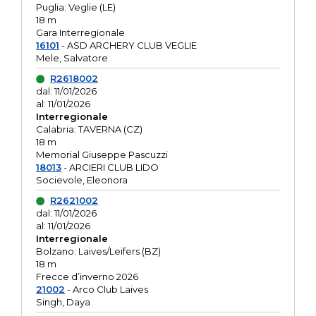
Puglia: Veglie (LE)
18 m
Gara Interregionale
16101
- ASD ARCHERY CLUB VEGLIE
Mele, Salvatore
R2618002
dal: 11/01/2026
al: 11/01/2026
Interregionale
Calabria: TAVERNA (CZ)
18 m
Memorial Giuseppe Pascuzzi
18013
- ARCIERI CLUB LIDO
Socievole, Eleonora
R2621002
dal: 11/01/2026
al: 11/01/2026
Interregionale
Bolzano: Laives/Leifers (BZ)
18 m
Frecce d’inverno 2026
21002
- Arco Club Laives
Singh, Daya