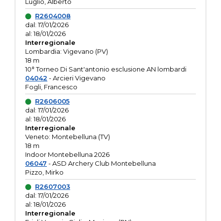
Luglio, Alberto
R2604008
dal: 17/01/2026
al: 18/01/2026
Interregionale
Lombardia: Vigevano (PV)
18 m
10° Torneo Di Sant'antonio esclusione AN lombardi
04042
- Arcieri Vigevano
Fogli, Francesco
R2606005
dal: 17/01/2026
al: 18/01/2026
Interregionale
Veneto: Montebelluna (TV)
18 m
Indoor Montebelluna 2026
06047
- ASD Archery Club Montebelluna
Pizzo, Mirko
R2607003
dal: 17/01/2026
al: 18/01/2026
Interregionale