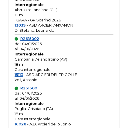
Interregionale
Abruzzo: Lanciano (CH)
18 m
I GARA - GP Scarinci 2026
13039
- ASD ARCIERI ANXANON
Di Stefano, Leonardo
R2615002
dal: 04/01/2026
al: 04/01/2026
Interregionale
Campania: Ariano Irpino (AV)
18 m
Gara interregionale
15113
- ASD ARCIERI DEL TRICOLLE
Voli, Antonio
R2616001
dal: 04/01/2026
al: 04/01/2026
Interregionale
Puglia: Crispiano (TA)
18 m
Gara Interregionale
16028
- A.D. Arcieri dello Jonio