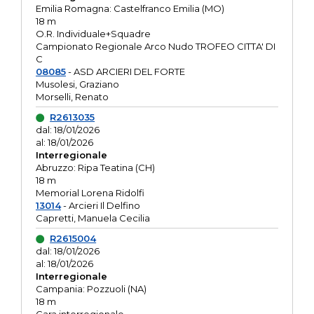
Emilia Romagna: Castelfranco Emilia (MO)
18 m
O.R. Individuale+Squadre
Campionato Regionale Arco Nudo TROFEO CITTA' DI
C
08085
- ASD ARCIERI DEL FORTE
Musolesi, Graziano
Morselli, Renato
R2613035
dal: 18/01/2026
al: 18/01/2026
Interregionale
Abruzzo: Ripa Teatina (CH)
18 m
Memorial Lorena Ridolfi
13014
- Arcieri Il Delfino
Capretti, Manuela Cecilia
R2615004
dal: 18/01/2026
al: 18/01/2026
Interregionale
Campania: Pozzuoli (NA)
18 m