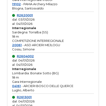
19102
- PAMA Archery Milazzo
Blogna, Santosvaldo
R2620001
dal: 03/01/2026
al: 04/01/2026
Interregionale
Sardegna: Torralba (SS)
18 m
COMPETIZIONE INTERREGIONALE
20061
- ASD ARCIERI MEJLOGU
Cossu, Simone
R2604002
dal: 04/01/2026
al: 04/01/2026
Interregionale
Lombardia: Bonate Sotto (BG)
18 m
Gara Interregionale
04161
- ARCIERI BOSCO DELLE QUERCE
Luglio, Alberto
R2613001
dal: 04/01/2026
al: 04/01/2026