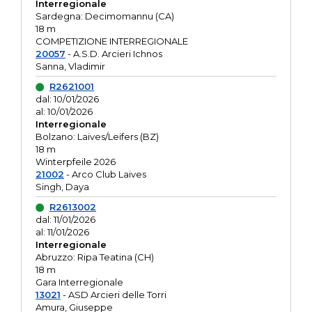
Interregionale
Sardegna: Decimomannu (CA)
18 m
COMPETIZIONE INTERREGIONALE
20057
- A.S.D. Arcieri Ichnos
Sanna, Vladimir
R2621001
dal: 10/01/2026
al: 10/01/2026
Interregionale
Bolzano: Laives/Leifers (BZ)
18 m
Winterpfeile 2026
21002
- Arco Club Laives
Singh, Daya
R2613002
dal: 11/01/2026
al: 11/01/2026
Interregionale
Abruzzo: Ripa Teatina (CH)
18 m
Gara Interregionale
13021
- ASD Arcieri delle Torri
Amura, Giuseppe