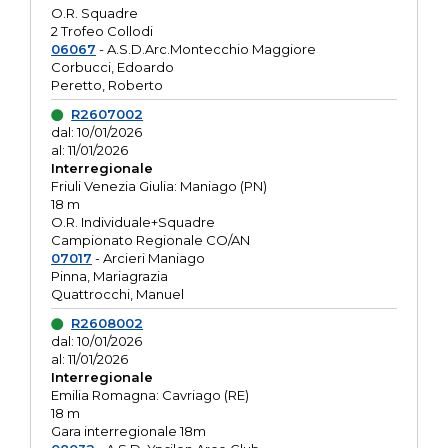
O.R. Squadre
2 Trofeo Collodi
06067
- A.S.D.Arc.Montecchio Maggiore
Corbucci, Edoardo
Peretto, Roberto
R2607002
dal: 10/01/2026
al: 11/01/2026
Interregionale
Friuli Venezia Giulia: Maniago (PN)
18 m
O.R. Individuale+Squadre
Campionato Regionale CO/AN
07017
- Arcieri Maniago
Pinna, Mariagrazia
Quattrocchi, Manuel
R2608002
dal: 10/01/2026
al: 11/01/2026
Interregionale
Emilia Romagna: Cavriago (RE)
18 m
Gara interregionale 18m