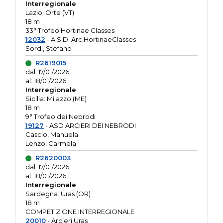
Interregionale
Lazio: Orte (VT)
18 m
33° Trofeo Hortinae Classes
12032
- A.S.D. Arc.HortinaeClasses
Sordi, Stefano
R2619015
dal: 17/01/2026
al: 18/01/2026
Interregionale
Sicilia: Milazzo (ME)
18 m
9° Trofeo dei Nebrodi
19127
- ASD ARCIERI DEI NEBRODI
Cascio, Manuela
Lenzo, Carmela
R2620003
dal: 17/01/2026
al: 18/01/2026
Interregionale
Sardegna: Uras (OR)
18 m
COMPETIZIONE INTERREGIONALE
20010
- Arcieri Uras