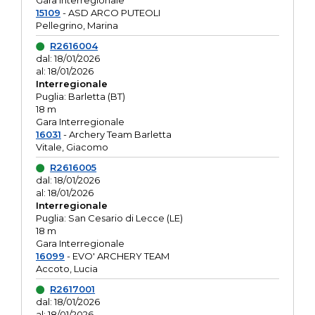
Gara interregionale
15109
- ASD ARCO PUTEOLI
Pellegrino, Marina
R2616004
dal: 18/01/2026
al: 18/01/2026
Interregionale
Puglia: Barletta (BT)
18 m
Gara Interregionale
16031
- Archery Team Barletta
Vitale, Giacomo
R2616005
dal: 18/01/2026
al: 18/01/2026
Interregionale
Puglia: San Cesario di Lecce (LE)
18 m
Gara Interregionale
16099
- EVO' ARCHERY TEAM
Accoto, Lucia
R2617001
dal: 18/01/2026
al: 18/01/2026