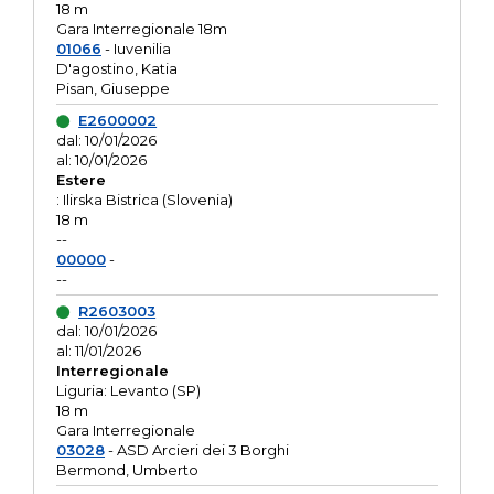
18 m
Gara Interregionale 18m
01066
- Iuvenilia
D'agostino, Katia
Pisan, Giuseppe
E2600002
dal: 10/01/2026
al: 10/01/2026
Estere
: Ilirska Bistrica (Slovenia)
18 m
--
00000
-
--
R2603003
dal: 10/01/2026
al: 11/01/2026
Interregionale
Liguria: Levanto (SP)
18 m
Gara Interregionale
03028
- ASD Arcieri dei 3 Borghi
Bermond, Umberto