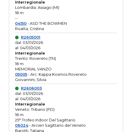
Interregionale
Lombardia: Assago (MI)
18 m
--
04150
- ASD THE BOWMEN
Roatta, Cristina
R2605001
dal: 03/01/2026
al: 04/01/2026
Interregionale
Trento: Rovereto (TN)
18 m
MEMORIAL VANZO
05005
- Arc. Kappa Kosmos Rovereto
Giovannini, Silvia
R2606003
dal: 03/01/2026
al: 04/01/2026
Interregionale
Veneto: Tribano (PD)
18 m
25° Trofeo Indoor Del Sagittario
06024
- Arcieri Sagittario del Veneto
Barotti, Tatiana