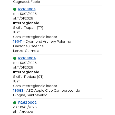
Cagnacci, Fabio
R2619003
dal: 10/01/2026
al: 11/01/2026
Interregionale
Sicilia: Trapani (TP)
18 m
Gara Interregionale indoor
19041
- Dyamond Archery Palermo
Daidone, Caterina
Lenzo, Carmela
R2619004
dal: 10/01/2026
al: 11/01/2026
Interregionale
Sicilia: Pedara (CT)
18 m
Gara Interregionale indoor
19083
- ASD Apple Club Camporotondo
Blogna, Santosvaldo
R2620002
dal: 10/01/2026
al: 11/01/2026