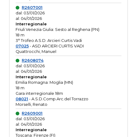
R2607001
dal: 03/01/2026
al: 04/01/2026
Interregionale
Friuli Venezia Giulia: Sesto al Reghena (PN)
18 m
3° Trofeo A.S.D. Arcieri Curtis Vadi
07025
- ASD ARCIERI CURTIS VADI
Quattrocchi, Manuel
R2608074
dal: 03/01/2026
al: 04/01/2026
Interregionale
Emilia Romagna: Moglia (MN)
18 m
Gara interregionale 18m
08021
- A.S.D.Comp.Arc.del Torrazzo
Morselli, Renato
R2609001
dal: 03/01/2026
al: 04/01/2026
Interregionale
Toscana: Firenze (FI)