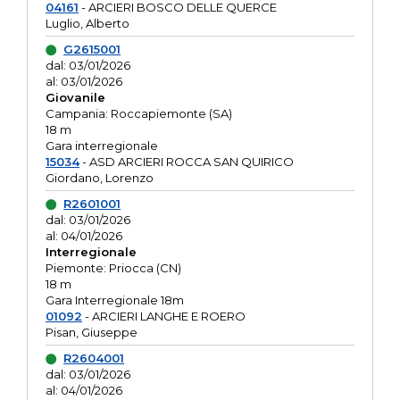
04161
- ARCIERI BOSCO DELLE QUERCE
Luglio, Alberto
G2615001
dal: 03/01/2026
al: 03/01/2026
Giovanile
Campania: Roccapiemonte (SA)
18 m
Gara interregionale
15034
- ASD ARCIERI ROCCA SAN QUIRICO
Giordano, Lorenzo
R2601001
dal: 03/01/2026
al: 04/01/2026
Interregionale
Piemonte: Priocca (CN)
18 m
Gara Interregionale 18m
01092
- ARCIERI LANGHE E ROERO
Pisan, Giuseppe
R2604001
dal: 03/01/2026
al: 04/01/2026