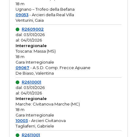
18 m
Ugnano – Trofeo della Befana
09053
- Arcieri della Real Villa
Venturini, Gaia
R2609002
dal: 03/01/2026
al: 04/01/2026
Interregionale
Toscana: Massa (MS)
18 m
Gara Interregionale
09067
- A.S.D. Comp. Frecce Apuane
De Biaso, Valentina
R2610001
dal: 03/01/2026
al: 04/01/2026
Interregionale
Marche: Civitanova Marche (MC)
18 m
Gara Interregionale
10003
- Arcieri Civitanova
Tagliaferri, Gabriele
R2611001