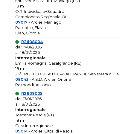
Friuli Venezia Giulia: Maniago (PN)
18 m
O.R. Individuale+Squadre
Campionato Regionale OL
07017
- Arcieri Maniago
Pascotto, Flavia
Cian, Giorgia
R2608004
dal: 17/01/2026
al: 18/01/2026
Interregionale
Emilia Romagna: Casalgrande (RE)
18 m
25° TROFEO CITTA' DI CASALGRANDE Salvaterra di Ca
08043
- A.S.D. Arcieri Orione
Raimondi, Antonio
R2609005
dal: 17/01/2026
al: 18/01/2026
Interregionale
Toscana: Pescia (PT)
18 m
Gara Interregionale
09014
- Arcieri Citta' di Pescia