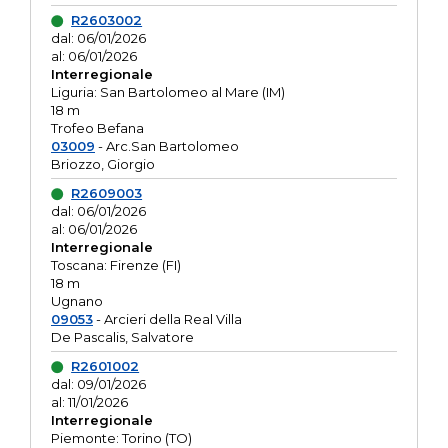
R2603002
dal: 06/01/2026
al: 06/01/2026
Interregionale
Liguria: San Bartolomeo al Mare (IM)
18 m
Trofeo Befana
03009
- Arc.San Bartolomeo
Briozzo, Giorgio
R2609003
dal: 06/01/2026
al: 06/01/2026
Interregionale
Toscana: Firenze (FI)
18 m
Ugnano
09053
- Arcieri della Real Villa
De Pascalis, Salvatore
R2601002
dal: 09/01/2026
al: 11/01/2026
Interregionale
Piemonte: Torino (TO)