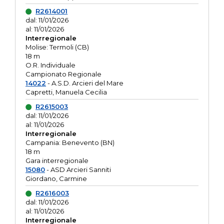
R2614001
dal: 11/01/2026
al: 11/01/2026
Interregionale
Molise: Termoli (CB)
18 m
O.R. Individuale
Campionato Regionale
14022
- A.S.D. Arcieri del Mare
Capretti, Manuela Cecilia
R2615003
dal: 11/01/2026
al: 11/01/2026
Interregionale
Campania: Benevento (BN)
18 m
Gara interregionale
15080
- ASD Arcieri Sanniti
Giordano, Carmine
R2616003
dal: 11/01/2026
al: 11/01/2026
Interregionale