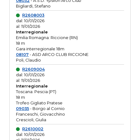
08032
- A.S.D. Ypsilon Arco Club
Bigliardi, Stefano
R2608003
dal: 10/01/2026
al: 11/01/2026
Interregionale
Emilia Romagna: Riccione (RN)
18 m
Gara interregionale 18m
08107
- ASD ARCO CLUB RICCIONE
Poli, Claudio
R2609004
dal: 10/01/2026
al: 11/01/2026
Interregionale
Toscana: Pescia (PT)
18 m
Trofeo Gigliato Pratese
09035
- Borgo al Cornio
Franceschi, Giovacchino
Crescioli, Giulia
R2610002
dal: 10/01/2026