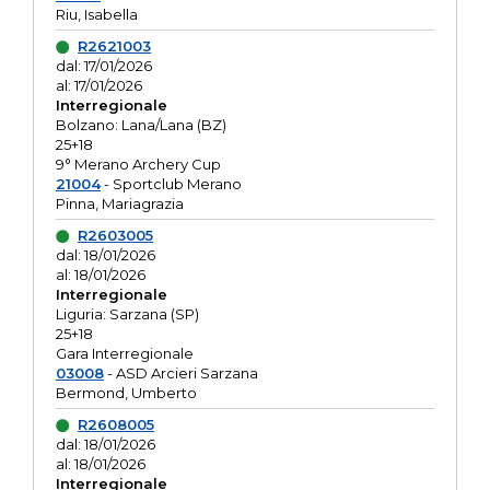
Riu, Isabella
R2621003
dal: 17/01/2026
al: 17/01/2026
Interregionale
Bolzano: Lana/Lana (BZ)
25+18
9° Merano Archery Cup
21004
- Sportclub Merano
Pinna, Mariagrazia
R2603005
dal: 18/01/2026
al: 18/01/2026
Interregionale
Liguria: Sarzana (SP)
25+18
Gara Interregionale
03008
- ASD Arcieri Sarzana
Bermond, Umberto
R2608005
dal: 18/01/2026
al: 18/01/2026
Interregionale