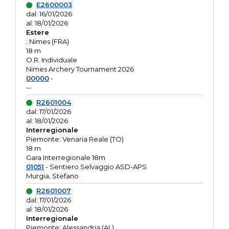
E2600003
dal: 16/01/2026
al: 18/01/2026
Estere
: Nimes (FRA)
18 m
O.R. Individuale
Nimes Archery Tournament 2026
00000
-
--
R2601004
dal: 17/01/2026
al: 18/01/2026
Interregionale
Piemonte: Venaria Reale (TO)
18 m
Gara Interregionale 18m
01051
- Sentiero Selvaggio ASD-APS
Murgia, Stefano
R2601007
dal: 17/01/2026
al: 18/01/2026
Interregionale
Piemonte: Alessandria (AL)