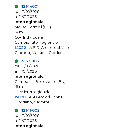
R2614001
dal: 11/01/2026
al: 11/01/2026
Interregionale
Molise: Termoli (CB)
18 m
O.R. Individuale
Campionato Regionale
14022
- A.S.D. Arcieri del Mare
Capretti, Manuela Cecilia
R2615003
dal: 11/01/2026
al: 11/01/2026
Interregionale
Campania: Benevento (BN)
18 m
Gara interregionale
15080
- ASD Arcieri Sanniti
Giordano, Carmine
R2616003
dal: 11/01/2026
al: 11/01/2026
Interregionale