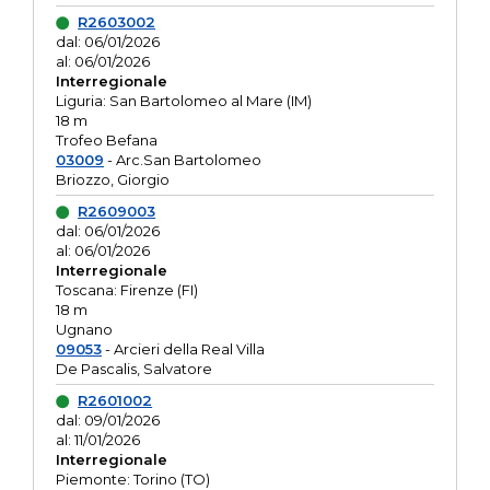
R2603002
dal: 06/01/2026
al: 06/01/2026
Interregionale
Liguria: San Bartolomeo al Mare (IM)
18 m
Trofeo Befana
03009
- Arc.San Bartolomeo
Briozzo, Giorgio
R2609003
dal: 06/01/2026
al: 06/01/2026
Interregionale
Toscana: Firenze (FI)
18 m
Ugnano
09053
- Arcieri della Real Villa
De Pascalis, Salvatore
R2601002
dal: 09/01/2026
al: 11/01/2026
Interregionale
Piemonte: Torino (TO)