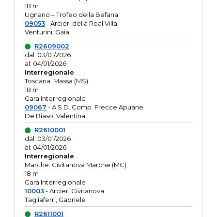
18 m
Ugnano – Trofeo della Befana
09053
- Arcieri della Real Villa
Venturini, Gaia
R2609002
dal: 03/01/2026
al: 04/01/2026
Interregionale
Toscana: Massa (MS)
18 m
Gara Interregionale
09067
- A.S.D. Comp. Frecce Apuane
De Biaso, Valentina
R2610001
dal: 03/01/2026
al: 04/01/2026
Interregionale
Marche: Civitanova Marche (MC)
18 m
Gara Interregionale
10003
- Arcieri Civitanova
Tagliaferri, Gabriele
R2611001