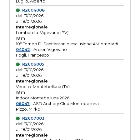
Luglio, Alberto
R2604008
dal: 17/01/2026
al: 18/01/2026
Interregionale
Lombardia: Vigevano (PV)
18 m
10° Torneo Di Sant'antonio esclusione AN lombardi
04042
- Arcieri Vigevano
Fogli, Francesco
R2606005
dal: 17/01/2026
al: 18/01/2026
Interregionale
Veneto: Montebelluna (TV)
18 m
Indoor Montebelluna 2026
06047
- ASD Archery Club Montebelluna
Pizzo, Mirko
R2607003
dal: 17/01/2026
al: 18/01/2026
Interregionale