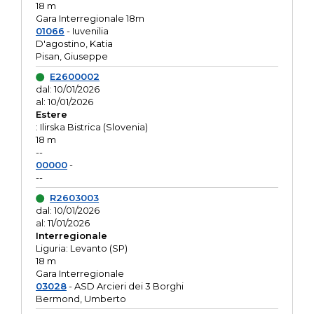
18 m
Gara Interregionale 18m
01066
- Iuvenilia
D'agostino, Katia
Pisan, Giuseppe
E2600002
dal: 10/01/2026
al: 10/01/2026
Estere
: Ilirska Bistrica (Slovenia)
18 m
--
00000
-
--
R2603003
dal: 10/01/2026
al: 11/01/2026
Interregionale
Liguria: Levanto (SP)
18 m
Gara Interregionale
03028
- ASD Arcieri dei 3 Borghi
Bermond, Umberto