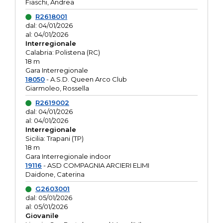
Fiaschi, Andrea
R2618001
dal: 04/01/2026
al: 04/01/2026
Interregionale
Calabria: Polistena (RC)
18 m
Gara Interregionale
18050
- A.S.D. Queen Arco Club
Giarmoleo, Rossella
R2619002
dal: 04/01/2026
al: 04/01/2026
Interregionale
Sicilia: Trapani (TP)
18 m
Gara Interregionale indoor
19116
- ASD COMPAGNIA ARCIERI ELIMI
Daidone, Caterina
G2603001
dal: 05/01/2026
al: 05/01/2026
Giovanile