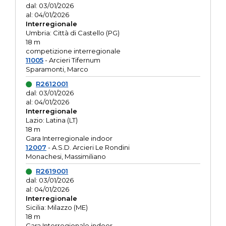
dal: 03/01/2026
al: 04/01/2026
Interregionale
Umbria: Città di Castello (PG)
18 m
competizione interregionale
11005
- Arcieri Tifernum
Sparamonti, Marco
R2612001
dal: 03/01/2026
al: 04/01/2026
Interregionale
Lazio: Latina (LT)
18 m
Gara Interregionale indoor
12007
- A.S.D. Arcieri Le Rondini
Monachesi, Massimiliano
R2619001
dal: 03/01/2026
al: 04/01/2026
Interregionale
Sicilia: Milazzo (ME)
18 m
Gara Interregionale indoor