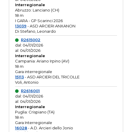
Interregionale
Abruzzo: Lanciano (CH)
18 m
I GARA - GP Scarinci 2026
13039
- ASD ARCIERI ANXANON
Di Stefano, Leonardo
R2615002
dal: 04/01/2026
al: 04/01/2026
Interregionale
Campania: Ariano Irpino (AV)
18 m
Gara interregionale
15113
- ASD ARCIERI DEL TRICOLLE
Voli, Antonio
R2616001
dal: 04/01/2026
al: 04/01/2026
Interregionale
Puglia: Crispiano (TA)
18 m
Gara Interregionale
16028
- A.D. Arcieri dello Jonio