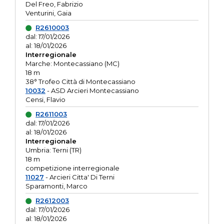
Del Freo, Fabrizio
Venturini, Gaia
R2610003
dal: 17/01/2026
al: 18/01/2026
Interregionale
Marche: Montecassiano (MC)
18 m
38° Trofeo Città di Montecassiano
10032
- ASD Arcieri Montecassiano
Censi, Flavio
R2611003
dal: 17/01/2026
al: 18/01/2026
Interregionale
Umbria: Terni (TR)
18 m
competizione interregionale
11027
- Arcieri Citta' Di Terni
Sparamonti, Marco
R2612003
dal: 17/01/2026
al: 18/01/2026