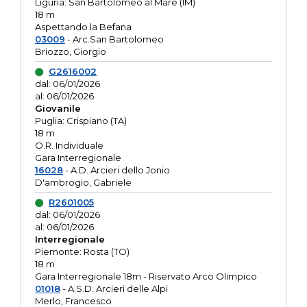
Liguria: San Bartolomeo al Mare (IM)
18 m
Aspettando la Befana
03009
- Arc.San Bartolomeo
Briozzo, Giorgio
G2616002
dal: 06/01/2026
al: 06/01/2026
Giovanile
Puglia: Crispiano (TA)
18 m
O.R. Individuale
Gara Interregionale
16028
- A.D. Arcieri dello Jonio
D'ambrogio, Gabriele
R2601005
dal: 06/01/2026
al: 06/01/2026
Interregionale
Piemonte: Rosta (TO)
18 m
Gara Interregionale 18m - Riservato Arco Olimpico
01018
- A.S.D. Arcieri delle Alpi
Merlo, Francesco