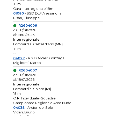
18 m
Gara Interregionale 18m
01080
- SSD DLF Alessandria
Pisan, Giuseppe
R2604006
dal: 17/01/2026
al: 18/01/2026
Interregionale
Lombardia: Castel d'Ario (MN)
18 m
--
04027
- A.S.D.Arcieri Gonzaga
Migliorati, Marco
R2604007
dal: 17/01/2026
al: 18/01/2026
Interregionale
Lombardia: Solaro (MI)
18 m
O.R. Individuale+Squadre
Campionato Regionale Arco Nudo
04038
- Arcieri del Sole
Vidari, Bruno