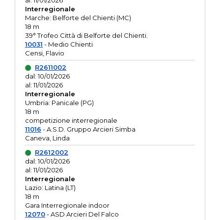
al: 11/01/2026
Interregionale
Marche: Belforte del Chienti (MC)
18 m
39° Trofeo Città di Belforte del Chienti.
10031
- Medio Chienti
Censi, Flavio
R2611002
dal: 10/01/2026
al: 11/01/2026
Interregionale
Umbria: Panicale (PG)
18 m
competizione interregionale
11016
- A.S.D. Gruppo Arcieri Simba
Caneva, Linda
R2612002
dal: 10/01/2026
al: 11/01/2026
Interregionale
Lazio: Latina (LT)
18 m
Gara Interregionale indoor
12070
- ASD Arcieri Del Falco