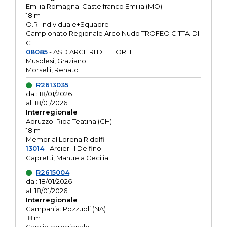
Emilia Romagna: Castelfranco Emilia (MO)
18 m
O.R. Individuale+Squadre
Campionato Regionale Arco Nudo TROFEO CITTA' DI
C
08085
- ASD ARCIERI DEL FORTE
Musolesi, Graziano
Morselli, Renato
R2613035
dal: 18/01/2026
al: 18/01/2026
Interregionale
Abruzzo: Ripa Teatina (CH)
18 m
Memorial Lorena Ridolfi
13014
- Arcieri Il Delfino
Capretti, Manuela Cecilia
R2615004
dal: 18/01/2026
al: 18/01/2026
Interregionale
Campania: Pozzuoli (NA)
18 m