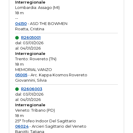
Interregionale
Lombardia: Assago (MI)
18 m
--
04150
- ASD THE BOWMEN
Roatta, Cristina
R2605001
dal: 03/01/2026
al: 04/01/2026
Interregionale
Trento: Rovereto (TN)
18 m
MEMORIAL VANZO
05005
- Arc. Kappa Kosmos Rovereto
Giovannini, Silvia
R2606003
dal: 03/01/2026
al: 04/01/2026
Interregionale
Veneto: Tribano (PD)
18 m
25° Trofeo Indoor Del Sagittario
06024
- Arcieri Sagittario del Veneto
Barotti, Tatiana