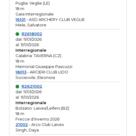
Puglia: Veglie (LE)
18 m
Gara Interregionale
16101
- ASD ARCHERY CLUB VEGLIE
Mele, Salvatore
R2618002
dal: 11/01/2026
al: 11/01/2026
Interregionale
Calabria: TAVERNA (CZ)
18 m
Memorial Giuseppe Pascuzzi
18013
- ARCIERI CLUB LIDO
Socievole, Eleonora
R2621002
dal: 11/01/2026
al: 11/01/2026
Interregionale
Bolzano: Laives/Leifers (BZ)
18 m
Frecce d’inverno 2026
21002
- Arco Club Laives
Singh, Daya