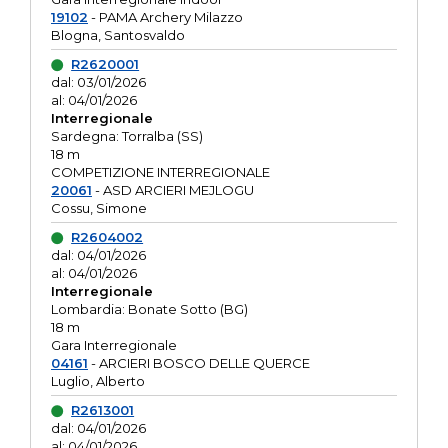
19102
- PAMA Archery Milazzo
Blogna, Santosvaldo
R2620001
dal: 03/01/2026
al: 04/01/2026
Interregionale
Sardegna: Torralba (SS)
18 m
COMPETIZIONE INTERREGIONALE
20061
- ASD ARCIERI MEJLOGU
Cossu, Simone
R2604002
dal: 04/01/2026
al: 04/01/2026
Interregionale
Lombardia: Bonate Sotto (BG)
18 m
Gara Interregionale
04161
- ARCIERI BOSCO DELLE QUERCE
Luglio, Alberto
R2613001
dal: 04/01/2026
al: 04/01/2026