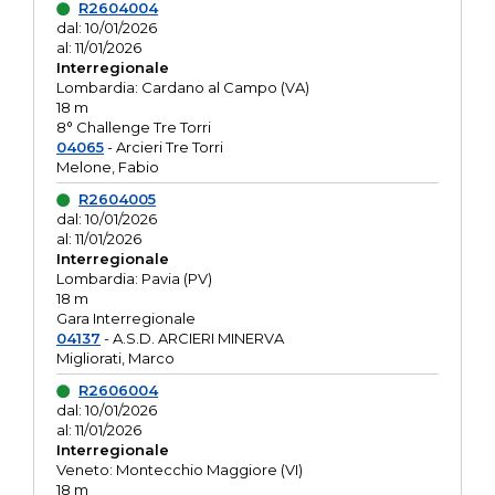
R2604004
dal: 10/01/2026
al: 11/01/2026
Interregionale
Lombardia: Cardano al Campo (VA)
18 m
8° Challenge Tre Torri
04065
- Arcieri Tre Torri
Melone, Fabio
R2604005
dal: 10/01/2026
al: 11/01/2026
Interregionale
Lombardia: Pavia (PV)
18 m
Gara Interregionale
04137
- A.S.D. ARCIERI MINERVA
Migliorati, Marco
R2606004
dal: 10/01/2026
al: 11/01/2026
Interregionale
Veneto: Montecchio Maggiore (VI)
18 m