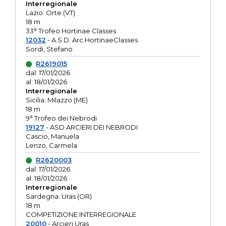
Interregionale
Lazio: Orte (VT)
18 m
33° Trofeo Hortinae Classes
12032
- A.S.D. Arc.HortinaeClasses
Sordi, Stefano
R2619015
dal: 17/01/2026
al: 18/01/2026
Interregionale
Sicilia: Milazzo (ME)
18 m
9° Trofeo dei Nebrodi
19127
- ASD ARCIERI DEI NEBRODI
Cascio, Manuela
Lenzo, Carmela
R2620003
dal: 17/01/2026
al: 18/01/2026
Interregionale
Sardegna: Uras (OR)
18 m
COMPETIZIONE INTERREGIONALE
20010
- Arcieri Uras