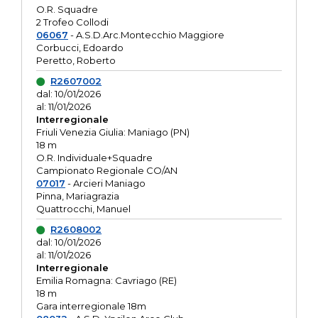
O.R. Squadre
2 Trofeo Collodi
06067
- A.S.D.Arc.Montecchio Maggiore
Corbucci, Edoardo
Peretto, Roberto
R2607002
dal: 10/01/2026
al: 11/01/2026
Interregionale
Friuli Venezia Giulia: Maniago (PN)
18 m
O.R. Individuale+Squadre
Campionato Regionale CO/AN
07017
- Arcieri Maniago
Pinna, Mariagrazia
Quattrocchi, Manuel
R2608002
dal: 10/01/2026
al: 11/01/2026
Interregionale
Emilia Romagna: Cavriago (RE)
18 m
Gara interregionale 18m