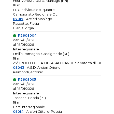
Friuli Venezia Giulia: Maniago (PN)
18 m
O.R. Individuale+Squadre
Campionato Regionale OL
07017
- Arcieri Maniago
Pascotto, Flavia
Cian, Giorgia
R2608004
dal: 17/01/2026
al: 18/01/2026
Interregionale
Emilia Romagna: Casalgrande (RE)
18 m
25° TROFEO CITTA' DI CASALGRANDE Salvaterra di Ca
08043
- A.S.D. Arcieri Orione
Raimondi, Antonio
R2609005
dal: 17/01/2026
al: 18/01/2026
Interregionale
Toscana: Pescia (PT)
18 m
Gara Interregionale
09014
- Arcieri Citta' di Pescia