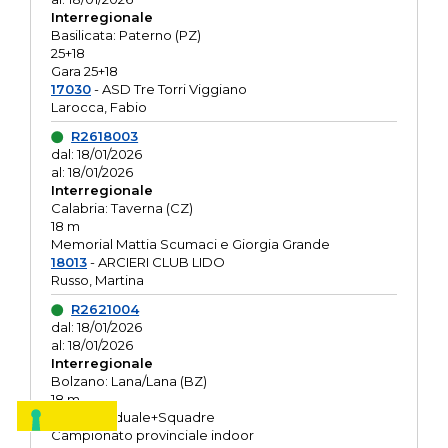
Interregionale
Basilicata: Paterno (PZ)
25+18
Gara 25+18
17030
- ASD Tre Torri Viggiano
Larocca, Fabio
R2618003
dal: 18/01/2026
al: 18/01/2026
Interregionale
Calabria: Taverna (CZ)
18 m
Memorial Mattia Scumaci e Giorgia Grande
18013
- ARCIERI CLUB LIDO
Russo, Martina
R2621004
dal: 18/01/2026
al: 18/01/2026
Interregionale
Bolzano: Lana/Lana (BZ)
18 m
O.R. Individuale+Squadre
Campionato provinciale indoor