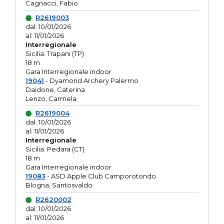
Cagnacci, Fabio
R2619003
dal: 10/01/2026
al: 11/01/2026
Interregionale
Sicilia: Trapani (TP)
18 m
Gara Interregionale indoor
19041
- Dyamond Archery Palermo
Daidone, Caterina
Lenzo, Carmela
R2619004
dal: 10/01/2026
al: 11/01/2026
Interregionale
Sicilia: Pedara (CT)
18 m
Gara Interregionale indoor
19083
- ASD Apple Club Camporotondo
Blogna, Santosvaldo
R2620002
dal: 10/01/2026
al: 11/01/2026