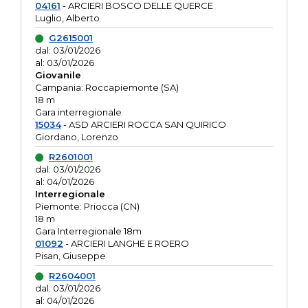
04161
- ARCIERI BOSCO DELLE QUERCE
Luglio, Alberto
G2615001
dal: 03/01/2026
al: 03/01/2026
Giovanile
Campania: Roccapiemonte (SA)
18 m
Gara interregionale
15034
- ASD ARCIERI ROCCA SAN QUIRICO
Giordano, Lorenzo
R2601001
dal: 03/01/2026
al: 04/01/2026
Interregionale
Piemonte: Priocca (CN)
18 m
Gara Interregionale 18m
01092
- ARCIERI LANGHE E ROERO
Pisan, Giuseppe
R2604001
dal: 03/01/2026
al: 04/01/2026