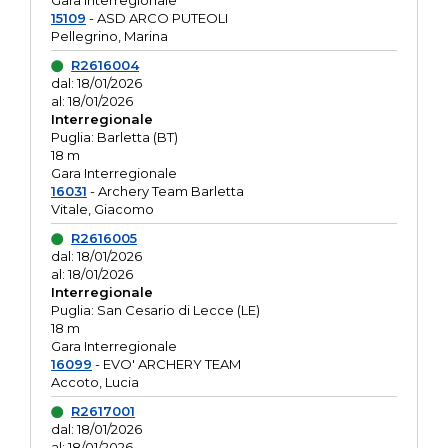
Gara interregionale
15109
- ASD ARCO PUTEOLI
Pellegrino, Marina
R2616004
dal: 18/01/2026
al: 18/01/2026
Interregionale
Puglia: Barletta (BT)
18 m
Gara Interregionale
16031
- Archery Team Barletta
Vitale, Giacomo
R2616005
dal: 18/01/2026
al: 18/01/2026
Interregionale
Puglia: San Cesario di Lecce (LE)
18 m
Gara Interregionale
16099
- EVO' ARCHERY TEAM
Accoto, Lucia
R2617001
dal: 18/01/2026
al: 18/01/2026