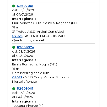
R2607001
dal: 03/01/2026
al: 04/01/2026
Interregionale
Friuli Venezia Giulia: Sesto al Reghena (PN)
18 m
3° Trofeo A.S.D. Arcieri Curtis Vadi
07025
- ASD ARCIERI CURTIS VADI
Quattrocchi, Manuel
R2608074
dal: 03/01/2026
al: 04/01/2026
Interregionale
Emilia Romagna: Moglia (MN)
18 m
Gara interregionale 18m
08021
- A.S.D.Comp.Arc.del Torrazzo
Morselli, Renato
R2609001
dal: 03/01/2026
al: 04/01/2026
Interregionale
Toscana: Firenze (FI)