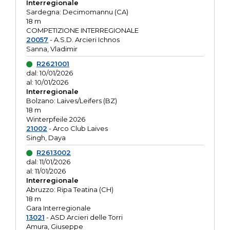
Interregionale
Sardegna: Decimomannu (CA)
18 m
COMPETIZIONE INTERREGIONALE
20057
- A.S.D. Arcieri Ichnos
Sanna, Vladimir
R2621001
dal: 10/01/2026
al: 10/01/2026
Interregionale
Bolzano: Laives/Leifers (BZ)
18 m
Winterpfeile 2026
21002
- Arco Club Laives
Singh, Daya
R2613002
dal: 11/01/2026
al: 11/01/2026
Interregionale
Abruzzo: Ripa Teatina (CH)
18 m
Gara Interregionale
13021
- ASD Arcieri delle Torri
Amura, Giuseppe