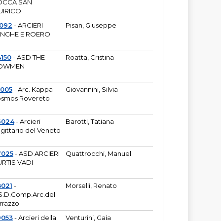
OCCA SAN
UIRICO
1092
- ARCIERI
Pisan, Giuseppe
ANGHE E ROERO
150
- ASD THE
Roatta, Cristina
OWMEN
5005
- Arc. Kappa
Giovannini, Silvia
smos Rovereto
6024
- Arcieri
Barotti, Tatiana
gittario del Veneto
7025
- ASD ARCIERI
Quattrocchi, Manuel
RTIS VADI
8021
-
Morselli, Renato
S.D.Comp.Arc.del
rrazzo
9053
- Arcieri della
Venturini, Gaia