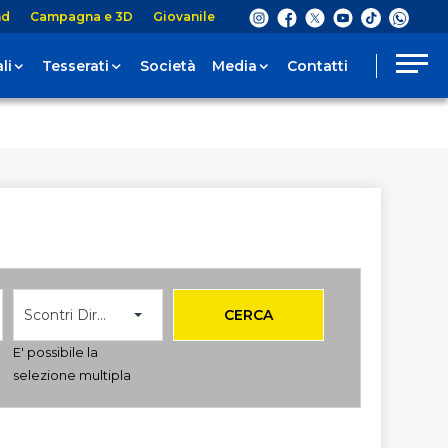
nd
Campagna e 3D
Giovanile
li
Tesserati
Società
Media
Contatti
Scontri Diretti
CERCA
E' possibile la
selezione multipla