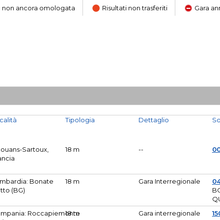
ara non ancora omologata
Risultati non trasferiti
Gara an
calità
Tipologia
Dettaglio
So
Mouans-Sartoux,
18 m
--
0
ancia
mbardia: Bonate
18 m
Gara Interregionale
04
tto (BG)
B
Q
mpania: Roccapiemonte
18 m
Gara interregionale
15