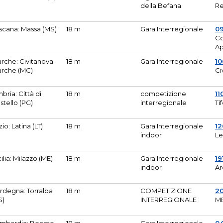
della Befana
Re
scana: Massa (MS)
18 m
Gara Interregionale
0
Co
A
rche: Civitanova
18 m
Gara Interregionale
10
rche (MC)
Ci
bria: Città di
18 m
competizione
11
stello (PG)
interregionale
Ti
zio: Latina (LT)
18 m
Gara Interregionale
1
indoor
Le
cilia: Milazzo (ME)
18 m
Gara Interregionale
19
indoor
Ar
rdegna: Torralba
18 m
COMPETIZIONE
2
S)
INTERREGIONALE
M