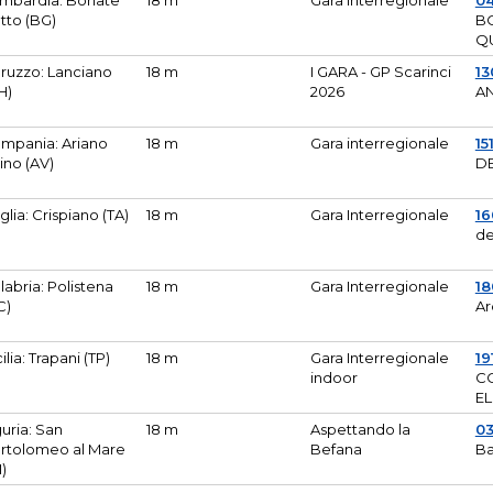
mbardia: Bonate
18 m
Gara Interregionale
04
tto (BG)
B
Q
ruzzo: Lanciano
18 m
I GARA - GP Scarinci
13
H)
2026
A
mpania: Ariano
18 m
Gara interregionale
15
pino (AV)
DE
glia: Crispiano (TA)
18 m
Gara Interregionale
1
de
labria: Polistena
18 m
Gara Interregionale
18
C)
Ar
cilia: Trapani (TP)
18 m
Gara Interregionale
19
indoor
CO
EL
guria: San
18 m
Aspettando la
0
rtolomeo al Mare
Befana
Ba
M)