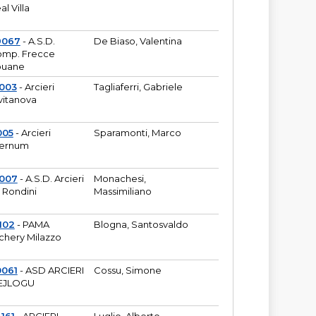
al Villa
9067
- A.S.D.
De Biaso, Valentina
mp. Frecce
puane
003
- Arcieri
Tagliaferri, Gabriele
vitanova
005
- Arcieri
Sparamonti, Marco
fernum
2007
- A.S.D. Arcieri
Monachesi,
 Rondini
Massimiliano
102
- PAMA
Blogna, Santosvaldo
chery Milazzo
0061
- ASD ARCIERI
Cossu, Simone
EJLOGU