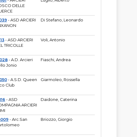
161
- ARCIERI
Luglio, Alberto
OSCO DELLE
UERCE
039
- ASD ARCIERI
Di Stefano, Leonardo
NXANON
113
- ASD ARCIERI
Voli, Antonio
L TRICOLLE
6028
- A.D. Arcieri
Fiaschi, Andrea
llo Jonio
050
- A.S.D. Queen
Giarmoleo, Rossella
co Club
116
- ASD
Daidone, Caterina
MPAGNIA ARCIERI
IMI
3009
- Arc.San
Briozzo, Giorgio
rtolomeo