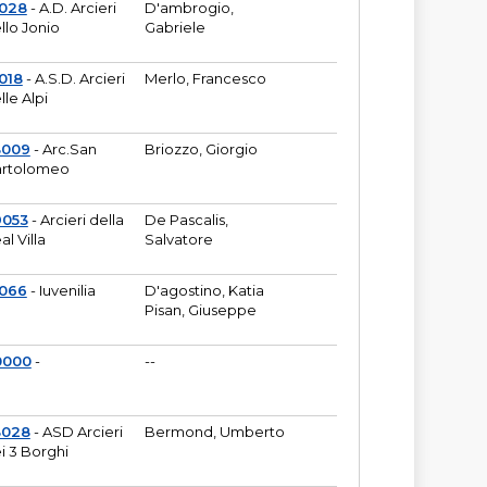
6028
- A.D. Arcieri
D'ambrogio,
llo Jonio
Gabriele
018
- A.S.D. Arcieri
Merlo, Francesco
lle Alpi
3009
- Arc.San
Briozzo, Giorgio
rtolomeo
9053
- Arcieri della
De Pascalis,
al Villa
Salvatore
1066
- Iuvenilia
D'agostino, Katia
Pisan, Giuseppe
0000
-
--
3028
- ASD Arcieri
Bermond, Umberto
i 3 Borghi