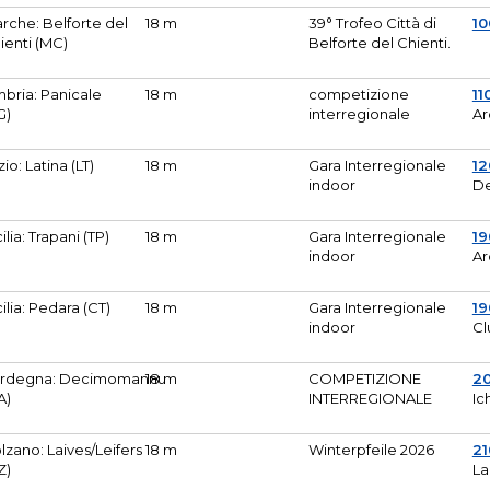
rche: Belforte del
18 m
39° Trofeo Città di
10
ienti (MC)
Belforte del Chienti.
bria: Panicale
18 m
competizione
11
G)
interregionale
Ar
zio: Latina (LT)
18 m
Gara Interregionale
1
indoor
De
cilia: Trapani (TP)
18 m
Gara Interregionale
19
indoor
Ar
cilia: Pedara (CT)
18 m
Gara Interregionale
19
indoor
Cl
rdegna: Decimomannu
18 m
COMPETIZIONE
2
A)
INTERREGIONALE
Ic
lzano: Laives/Leifers
18 m
Winterpfeile 2026
2
Z)
La