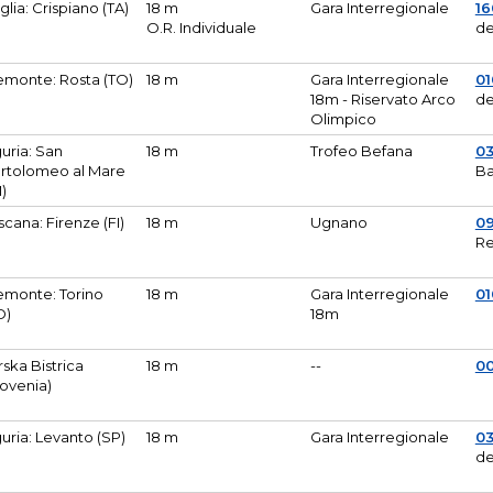
glia: Crispiano (TA)
18 m
Gara Interregionale
1
O.R. Individuale
de
emonte: Rosta (TO)
18 m
Gara Interregionale
01
18m - Riservato Arco
de
Olimpico
guria: San
18 m
Trofeo Befana
0
rtolomeo al Mare
Ba
M)
scana: Firenze (FI)
18 m
Ugnano
0
Re
emonte: Torino
18 m
Gara Interregionale
0
O)
18m
lirska Bistrica
18 m
--
0
lovenia)
guria: Levanto (SP)
18 m
Gara Interregionale
0
de