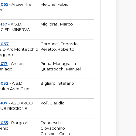
4065
- Arcieri Tre
Melone, Fabio
rri
137
- A.S.D.
Migliorati, Marco
CIERI MINERVA
6067
-
Corbucci, Edoardo
S.D.Arc.Montecchio
Peretto, Roberto
ggiore
7017
- Arcieri
Pinna, Mariagrazia
aniago
Quattrocchi, Manuel
8032
- A.S.D.
Bigliardi, Stefano
silon Arco Club
8107
- ASD ARCO
Poli, Claudio
UB RICCIONE
9035
- Borgo al
Franceschi,
rnio
Giovacchino
Crescioli, Giulia