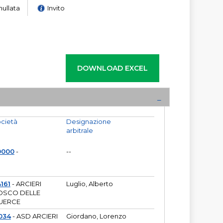
nullata
Invito
cietà
Designazione
arbitrale
0000
-
--
161
- ARCIERI
Luglio, Alberto
OSCO DELLE
UERCE
034
- ASD ARCIERI
Giordano, Lorenzo