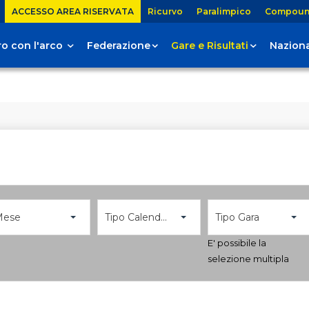
ACCESSO AREA RISERVATA
Ricurvo
Paralimpico
Compou
tiro con l'arco
Federazione
Gare e Risultati
Naziona
Mese
Tipo Calendario
Tipo Gara
E' possibile la
selezione multipla