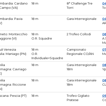
mbardia: Cardano
18 m
8° Challenge Tre
0
 Campo (VA)
Torri
To
mbardia: Pavia
18 m
Gara Interregionale
04
V)
AR
neto: Montecchio
18 m
2 Trofeo Collodi
0
ggiore (VI)
O.R. Squadre
A.
Ma
iuli Venezia
18 m
Campionato
0
ulia: Maniago (PN)
O.R.
Regionale CO/AN
M
Individuale+Squadre
ilia
18 m
Gara interregionale
0
magna: Cavriago
18m
Yp
E)
ilia
18 m
Gara interregionale
0
magna: Riccione
18m
CL
N)
scana: Pescia (PT)
18 m
Trofeo Gigliato
0
Pratese
Co