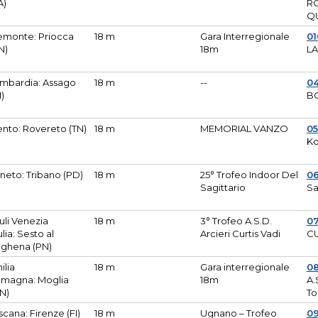
A)
R
Q
emonte: Priocca
18 m
Gara Interregionale
0
N)
18m
L
mbardia: Assago
18 m
--
04
I)
B
ento: Rovereto (TN)
18 m
MEMORIAL VANZO
0
Ko
neto: Tribano (PD)
18 m
25° Trofeo Indoor Del
0
Sagittario
Sa
iuli Venezia
18 m
3° Trofeo A.S.D.
0
ulia: Sesto al
Arcieri Curtis Vadi
CU
ghena (PN)
ilia
18 m
Gara interregionale
0
magna: Moglia
18m
A.
N)
To
scana: Firenze (FI)
18 m
Ugnano – Trofeo
0