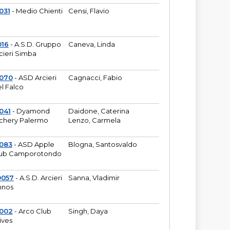
031
- Medio Chienti
Censi, Flavio
016
- A.S.D. Gruppo
Caneva, Linda
cieri Simba
2070
- ASD Arcieri
Cagnacci, Fabio
l Falco
041
- Dyamond
Daidone, Caterina
chery Palermo
Lenzo, Carmela
083
- ASD Apple
Blogna, Santosvaldo
ub Camporotondo
0057
- A.S.D. Arcieri
Sanna, Vladimir
hnos
1002
- Arco Club
Singh, Daya
ives