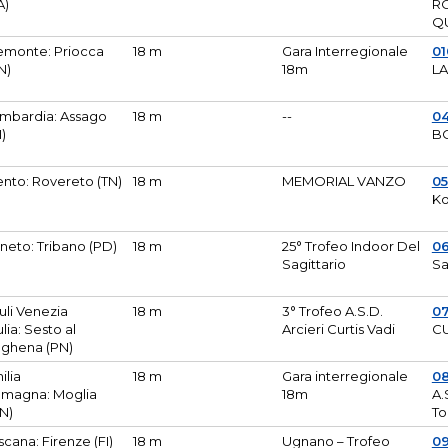
A)
R
Q
emonte: Priocca
18 m
Gara Interregionale
0
N)
18m
L
mbardia: Assago
18 m
--
04
I)
B
ento: Rovereto (TN)
18 m
MEMORIAL VANZO
0
Ko
neto: Tribano (PD)
18 m
25° Trofeo Indoor Del
0
Sagittario
Sa
iuli Venezia
18 m
3° Trofeo A.S.D.
0
ulia: Sesto al
Arcieri Curtis Vadi
CU
ghena (PN)
ilia
18 m
Gara interregionale
0
magna: Moglia
18m
A.
N)
To
scana: Firenze (FI)
18 m
Ugnano – Trofeo
0