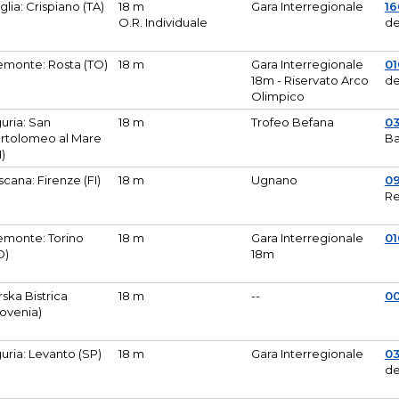
glia: Crispiano (TA)
18 m
Gara Interregionale
1
O.R. Individuale
de
emonte: Rosta (TO)
18 m
Gara Interregionale
01
18m - Riservato Arco
de
Olimpico
guria: San
18 m
Trofeo Befana
0
rtolomeo al Mare
Ba
M)
scana: Firenze (FI)
18 m
Ugnano
0
Re
emonte: Torino
18 m
Gara Interregionale
0
O)
18m
lirska Bistrica
18 m
--
0
lovenia)
guria: Levanto (SP)
18 m
Gara Interregionale
0
de