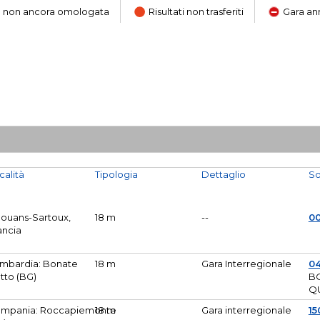
ara non ancora omologata
Risultati non trasferiti
Gara an
calità
Tipologia
Dettaglio
So
Mouans-Sartoux,
18 m
--
0
ancia
mbardia: Bonate
18 m
Gara Interregionale
04
tto (BG)
B
Q
mpania: Roccapiemonte
18 m
Gara interregionale
15