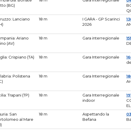
mbardia: Bonate
18 m
Gara Interregionale
04
tto (BG)
B
Q
ruzzo: Lanciano
18 m
I GARA - GP Scarinci
13
H)
2026
A
mpania: Ariano
18 m
Gara interregionale
15
pino (AV)
DE
glia: Crispiano (TA)
18 m
Gara Interregionale
1
de
labria: Polistena
18 m
Gara Interregionale
18
C)
Ar
cilia: Trapani (TP)
18 m
Gara Interregionale
19
indoor
CO
EL
guria: San
18 m
Aspettando la
0
rtolomeo al Mare
Befana
Ba
M)