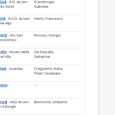
6028
- A.D. Arcieri
D'ambrogio,
llo Jonio
Gabriele
018
- A.S.D. Arcieri
Merlo, Francesco
lle Alpi
3009
- Arc.San
Briozzo, Giorgio
rtolomeo
9053
- Arcieri della
De Pascalis,
al Villa
Salvatore
1066
- Iuvenilia
D'agostino, Katia
Pisan, Giuseppe
0000
-
--
3028
- ASD Arcieri
Bermond, Umberto
i 3 Borghi