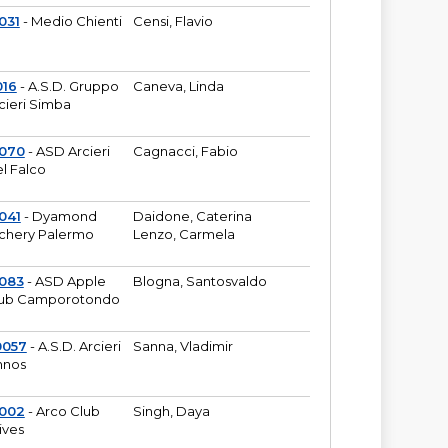
031
- Medio Chienti
Censi, Flavio
016
- A.S.D. Gruppo
Caneva, Linda
cieri Simba
2070
- ASD Arcieri
Cagnacci, Fabio
l Falco
041
- Dyamond
Daidone, Caterina
chery Palermo
Lenzo, Carmela
083
- ASD Apple
Blogna, Santosvaldo
ub Camporotondo
0057
- A.S.D. Arcieri
Sanna, Vladimir
hnos
1002
- Arco Club
Singh, Daya
ives