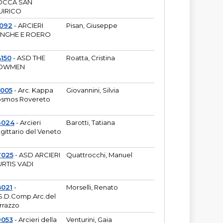
OCCA SAN
UIRICO
1092
- ARCIERI
Pisan, Giuseppe
ANGHE E ROERO
150
- ASD THE
Roatta, Cristina
OWMEN
5005
- Arc. Kappa
Giovannini, Silvia
smos Rovereto
6024
- Arcieri
Barotti, Tatiana
gittario del Veneto
7025
- ASD ARCIERI
Quattrocchi, Manuel
RTIS VADI
8021
-
Morselli, Renato
S.D.Comp.Arc.del
rrazzo
9053
- Arcieri della
Venturini, Gaia