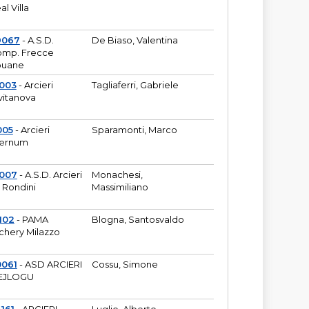
al Villa
9067
- A.S.D.
De Biaso, Valentina
mp. Frecce
puane
003
- Arcieri
Tagliaferri, Gabriele
vitanova
005
- Arcieri
Sparamonti, Marco
fernum
2007
- A.S.D. Arcieri
Monachesi,
 Rondini
Massimiliano
102
- PAMA
Blogna, Santosvaldo
chery Milazzo
0061
- ASD ARCIERI
Cossu, Simone
EJLOGU