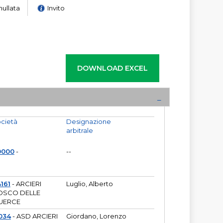
nullata
Invito
cietà
Designazione
arbitrale
0000
-
--
161
- ARCIERI
Luglio, Alberto
OSCO DELLE
UERCE
034
- ASD ARCIERI
Giordano, Lorenzo