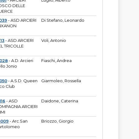
161
- ARCIERI
Luglio, Alberto
OSCO DELLE
UERCE
039
- ASD ARCIERI
Di Stefano, Leonardo
NXANON
113
- ASD ARCIERI
Voli, Antonio
L TRICOLLE
6028
- A.D. Arcieri
Fiaschi, Andrea
llo Jonio
050
- A.S.D. Queen
Giarmoleo, Rossella
co Club
116
- ASD
Daidone, Caterina
MPAGNIA ARCIERI
IMI
3009
- Arc.San
Briozzo, Giorgio
rtolomeo