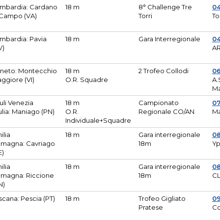
mbardia: Cardano
18 m
8° Challenge Tre
0
 Campo (VA)
Torri
To
mbardia: Pavia
18 m
Gara Interregionale
04
V)
AR
neto: Montecchio
18 m
2 Trofeo Collodi
0
ggiore (VI)
O.R. Squadre
A.
Ma
iuli Venezia
18 m
Campionato
0
ulia: Maniago (PN)
O.R.
Regionale CO/AN
M
Individuale+Squadre
ilia
18 m
Gara interregionale
0
magna: Cavriago
18m
Yp
E)
ilia
18 m
Gara interregionale
0
magna: Riccione
18m
CL
N)
scana: Pescia (PT)
18 m
Trofeo Gigliato
0
Pratese
Co