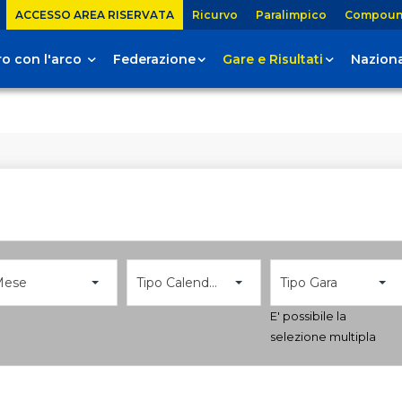
ACCESSO AREA RISERVATA
Ricurvo
Paralimpico
Compou
tiro con l'arco
Federazione
Gare e Risultati
Naziona
Mese
Tipo Calendario
Tipo Gara
E' possibile la
selezione multipla