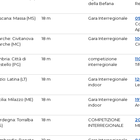
della Befana
Re
scana: Massa (MS)
18 m
Gara Interregionale
0
Co
A
rche: Civitanova
18 m
Gara Interregionale
10
rche (MC)
Ci
bria: Città di
18 m
competizione
11
stello (PG)
interregionale
Ti
zio: Latina (LT)
18 m
Gara Interregionale
1
indoor
Le
cilia: Milazzo (ME)
18 m
Gara Interregionale
19
indoor
Ar
rdegna: Torralba
18 m
COMPETIZIONE
2
S)
INTERREGIONALE
M