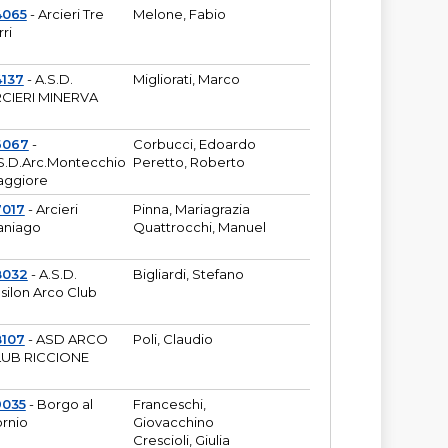
4065
- Arcieri Tre
Melone, Fabio
rri
137
- A.S.D.
Migliorati, Marco
CIERI MINERVA
6067
-
Corbucci, Edoardo
S.D.Arc.Montecchio
Peretto, Roberto
ggiore
7017
- Arcieri
Pinna, Mariagrazia
aniago
Quattrocchi, Manuel
8032
- A.S.D.
Bigliardi, Stefano
silon Arco Club
8107
- ASD ARCO
Poli, Claudio
UB RICCIONE
9035
- Borgo al
Franceschi,
rnio
Giovacchino
Crescioli, Giulia