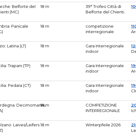
rche: Belforte del
18 m
39° Trofeo Città di
10
ienti (MC)
Belforte del Chienti.
bria: Panicale
18 m
competizione
11
G)
interregionale
Ar
zio: Latina (LT)
18 m
Gara Interregionale
1
indoor
De
cilia: Trapani (TP)
18 m
Gara Interregionale
19
indoor
Ar
cilia: Pedara (CT)
18 m
Gara Interregionale
19
indoor
Cl
rdegna: Decimomannu
18 m
COMPETIZIONE
2
A)
INTERREGIONALE
Ic
lzano: Laives/Leifers
18 m
Winterpfeile 2026
2
Z)
La