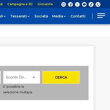
nd
Campagna e 3D
Giovanile
li
Tesserati
Società
Media
Contatti
Scontri Diretti
CERCA
E' possibile la
selezione multipla