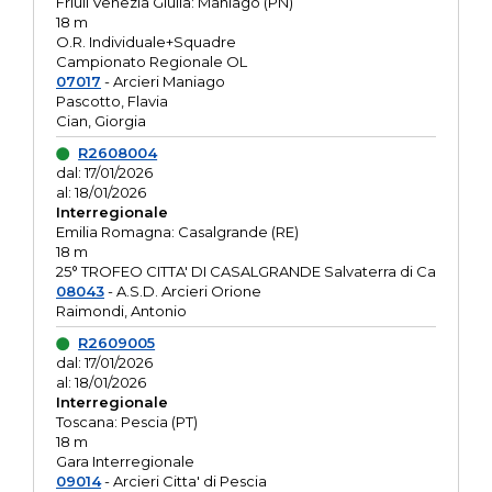
Friuli Venezia Giulia: Maniago (PN)
18 m
O.R. Individuale+Squadre
Campionato Regionale OL
07017
- Arcieri Maniago
Pascotto, Flavia
Cian, Giorgia
R2608004
dal: 17/01/2026
al: 18/01/2026
Interregionale
Emilia Romagna: Casalgrande (RE)
18 m
25° TROFEO CITTA' DI CASALGRANDE Salvaterra di Ca
08043
- A.S.D. Arcieri Orione
Raimondi, Antonio
R2609005
dal: 17/01/2026
al: 18/01/2026
Interregionale
Toscana: Pescia (PT)
18 m
Gara Interregionale
09014
- Arcieri Citta' di Pescia