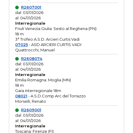
R2607001
dal: 03/01/2026
al: 04/01/2026
Interregionale
Friuli Venezia Giulia: Sesto al Reghena (PN)
18 m
3° Trofeo A.S.D. Arcieri Curtis Vadi
07025
- ASD ARCIERI CURTIS VADI
Quattrocchi, Manuel
R2608074
dal: 03/01/2026
al: 04/01/2026
Interregionale
Emilia Romagna: Moglia (MN)
18 m
Gara interregionale 18m
08021
- A.S.D.Comp.Arc.del Torrazzo
Morselli, Renato
R2609001
dal: 03/01/2026
al: 04/01/2026
Interregionale
Toscana: Firenze (FI)