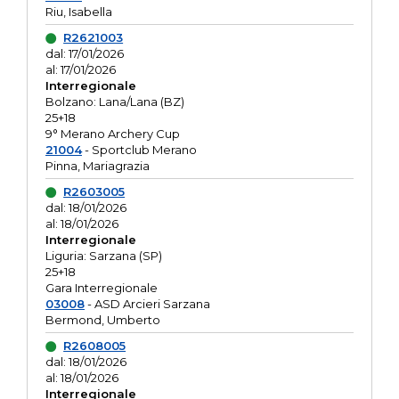
Riu, Isabella
R2621003
dal: 17/01/2026
al: 17/01/2026
Interregionale
Bolzano: Lana/Lana (BZ)
25+18
9° Merano Archery Cup
21004
- Sportclub Merano
Pinna, Mariagrazia
R2603005
dal: 18/01/2026
al: 18/01/2026
Interregionale
Liguria: Sarzana (SP)
25+18
Gara Interregionale
03008
- ASD Arcieri Sarzana
Bermond, Umberto
R2608005
dal: 18/01/2026
al: 18/01/2026
Interregionale