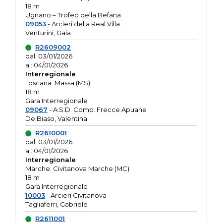
18 m
Ugnano – Trofeo della Befana
09053
- Arcieri della Real Villa
Venturini, Gaia
R2609002
dal: 03/01/2026
al: 04/01/2026
Interregionale
Toscana: Massa (MS)
18 m
Gara Interregionale
09067
- A.S.D. Comp. Frecce Apuane
De Biaso, Valentina
R2610001
dal: 03/01/2026
al: 04/01/2026
Interregionale
Marche: Civitanova Marche (MC)
18 m
Gara Interregionale
10003
- Arcieri Civitanova
Tagliaferri, Gabriele
R2611001