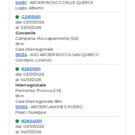
04161
- ARCIERI BOSCO DELLE QUERCE
Luglio, Alberto
G2615001
dal: 03/01/2026
al: 03/01/2026
Giovanile
Campania: Roccapiemonte (SA)
18 m
Gara interregionale
15034
- ASD ARCIERI ROCCA SAN QUIRICO
Giordano, Lorenzo
R2601001
dal: 03/01/2026
al: 04/01/2026
Interregionale
Piemonte: Priocca (CN)
18 m
Gara Interregionale 18m
01092
- ARCIERI LANGHE E ROERO
Pisan, Giuseppe
R2604001
dal: 03/01/2026
al: 04/01/2026