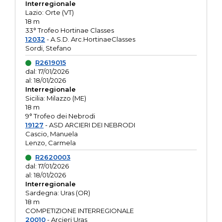
Interregionale
Lazio: Orte (VT)
18 m
33° Trofeo Hortinae Classes
12032
- A.S.D. Arc.HortinaeClasses
Sordi, Stefano
R2619015
dal: 17/01/2026
al: 18/01/2026
Interregionale
Sicilia: Milazzo (ME)
18 m
9° Trofeo dei Nebrodi
19127
- ASD ARCIERI DEI NEBRODI
Cascio, Manuela
Lenzo, Carmela
R2620003
dal: 17/01/2026
al: 18/01/2026
Interregionale
Sardegna: Uras (OR)
18 m
COMPETIZIONE INTERREGIONALE
20010
- Arcieri Uras