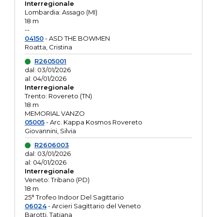
Interregionale
Lombardia: Assago (MI)
18 m
--
04150
- ASD THE BOWMEN
Roatta, Cristina
R2605001
dal: 03/01/2026
al: 04/01/2026
Interregionale
Trento: Rovereto (TN)
18 m
MEMORIAL VANZO
05005
- Arc. Kappa Kosmos Rovereto
Giovannini, Silvia
R2606003
dal: 03/01/2026
al: 04/01/2026
Interregionale
Veneto: Tribano (PD)
18 m
25° Trofeo Indoor Del Sagittario
06024
- Arcieri Sagittario del Veneto
Barotti, Tatiana