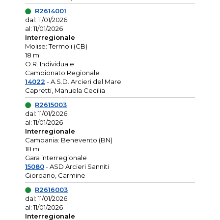
R2614001
dal: 11/01/2026
al: 11/01/2026
Interregionale
Molise: Termoli (CB)
18 m
O.R. Individuale
Campionato Regionale
14022
- A.S.D. Arcieri del Mare
Capretti, Manuela Cecilia
R2615003
dal: 11/01/2026
al: 11/01/2026
Interregionale
Campania: Benevento (BN)
18 m
Gara interregionale
15080
- ASD Arcieri Sanniti
Giordano, Carmine
R2616003
dal: 11/01/2026
al: 11/01/2026
Interregionale