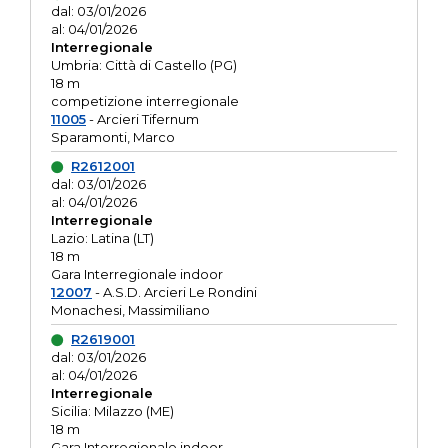
dal: 03/01/2026
al: 04/01/2026
Interregionale
Umbria: Città di Castello (PG)
18 m
competizione interregionale
11005
- Arcieri Tifernum
Sparamonti, Marco
R2612001
dal: 03/01/2026
al: 04/01/2026
Interregionale
Lazio: Latina (LT)
18 m
Gara Interregionale indoor
12007
- A.S.D. Arcieri Le Rondini
Monachesi, Massimiliano
R2619001
dal: 03/01/2026
al: 04/01/2026
Interregionale
Sicilia: Milazzo (ME)
18 m
Gara Interregionale indoor