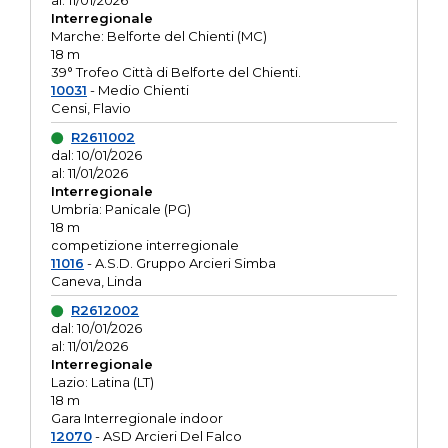
al: 11/01/2026
Interregionale
Marche: Belforte del Chienti (MC)
18 m
39° Trofeo Città di Belforte del Chienti.
10031
- Medio Chienti
Censi, Flavio
R2611002
dal: 10/01/2026
al: 11/01/2026
Interregionale
Umbria: Panicale (PG)
18 m
competizione interregionale
11016
- A.S.D. Gruppo Arcieri Simba
Caneva, Linda
R2612002
dal: 10/01/2026
al: 11/01/2026
Interregionale
Lazio: Latina (LT)
18 m
Gara Interregionale indoor
12070
- ASD Arcieri Del Falco