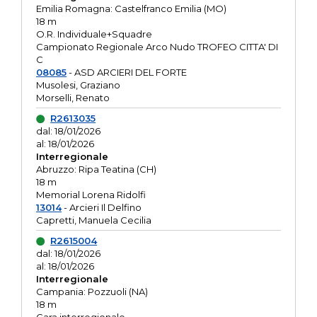
Emilia Romagna: Castelfranco Emilia (MO)
18 m
O.R. Individuale+Squadre
Campionato Regionale Arco Nudo TROFEO CITTA' DI
C
08085
- ASD ARCIERI DEL FORTE
Musolesi, Graziano
Morselli, Renato
R2613035
dal: 18/01/2026
al: 18/01/2026
Interregionale
Abruzzo: Ripa Teatina (CH)
18 m
Memorial Lorena Ridolfi
13014
- Arcieri Il Delfino
Capretti, Manuela Cecilia
R2615004
dal: 18/01/2026
al: 18/01/2026
Interregionale
Campania: Pozzuoli (NA)
18 m