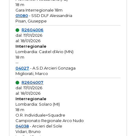
18 m
Gara Interregionale 18m
01080
- SSD DLF Alessandria
Pisan, Giuseppe
R2604006
dal: 17/01/2026
al: 18/01/2026
Interregionale
Lombardia: Castel d'Ario (MN)
18 m
--
04027
- A.S.D.Arcieri Gonzaga
Migliorati, Marco
R2604007
dal: 17/01/2026
al: 18/01/2026
Interregionale
Lombardia: Solaro (MI)
18 m
O.R. Individuale+Squadre
Campionato Regionale Arco Nudo
04038
- Arcieri del Sole
Vidari, Bruno