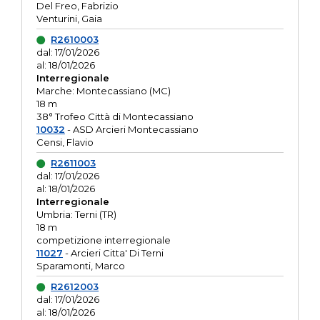
Del Freo, Fabrizio
Venturini, Gaia
R2610003
dal: 17/01/2026
al: 18/01/2026
Interregionale
Marche: Montecassiano (MC)
18 m
38° Trofeo Città di Montecassiano
10032
- ASD Arcieri Montecassiano
Censi, Flavio
R2611003
dal: 17/01/2026
al: 18/01/2026
Interregionale
Umbria: Terni (TR)
18 m
competizione interregionale
11027
- Arcieri Citta' Di Terni
Sparamonti, Marco
R2612003
dal: 17/01/2026
al: 18/01/2026