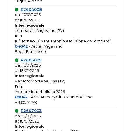
Luglio, Alberto
R2604008
dal: 17/01/2026
al: 18/01/2026
Interregionale
Lombardia: Vigevano (PV)
18 m
10° Torneo Di Sant'antonio esclusione AN lombardi
04042
- Arcieri Vigevano
Fogli, Francesco
R2606005
dal: 17/01/2026
al: 18/01/2026
Interregionale
Veneto: Montebelluna (TV)
18 m
Indoor Montebelluna 2026
06047
- ASD Archery Club Montebelluna
Pizzo, Mirko
R2607003
dal: 17/01/2026
al: 18/01/2026
Interregionale