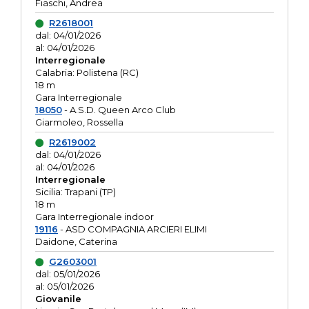
Fiaschi, Andrea
R2618001
dal: 04/01/2026
al: 04/01/2026
Interregionale
Calabria: Polistena (RC)
18 m
Gara Interregionale
18050
- A.S.D. Queen Arco Club
Giarmoleo, Rossella
R2619002
dal: 04/01/2026
al: 04/01/2026
Interregionale
Sicilia: Trapani (TP)
18 m
Gara Interregionale indoor
19116
- ASD COMPAGNIA ARCIERI ELIMI
Daidone, Caterina
G2603001
dal: 05/01/2026
al: 05/01/2026
Giovanile