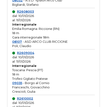
08032
- A.S.D. Ypsilon Arco Club
Bigliardi, Stefano
R2608003
dal: 10/01/2026
al: 11/01/2026
Interregionale
Emilia Romagna: Riccione (RN)
18 m
Gara interregionale 18m
08107
- ASD ARCO CLUB RICCIONE
Poli, Claudio
R2609004
dal: 10/01/2026
al: 11/01/2026
Interregionale
Toscana: Pescia (PT)
18 m
Trofeo Gigliato Pratese
09035
- Borgo al Cornio
Franceschi, Giovacchino
Crescioli, Giulia
R2610002
dal: 10/01/2026