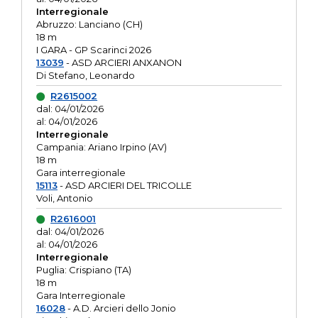
Interregionale
Abruzzo: Lanciano (CH)
18 m
I GARA - GP Scarinci 2026
13039
- ASD ARCIERI ANXANON
Di Stefano, Leonardo
R2615002
dal: 04/01/2026
al: 04/01/2026
Interregionale
Campania: Ariano Irpino (AV)
18 m
Gara interregionale
15113
- ASD ARCIERI DEL TRICOLLE
Voli, Antonio
R2616001
dal: 04/01/2026
al: 04/01/2026
Interregionale
Puglia: Crispiano (TA)
18 m
Gara Interregionale
16028
- A.D. Arcieri dello Jonio