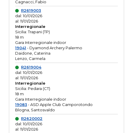
Cagnacci, Fabio
R2619003
dal: 10/01/2026
al: 11/01/2026
Interregionale
Sicilia: Trapani (TP)
18 m
Gara Interregionale indoor
19041
- Dyamond Archery Palermo
Daidone, Caterina
Lenzo, Carmela
R2619004
dal: 10/01/2026
al: 11/01/2026
Interregionale
Sicilia: Pedara (CT)
18 m
Gara Interregionale indoor
19083
- ASD Apple Club Camporotondo
Blogna, Santosvaldo
R2620002
dal: 10/01/2026
al: 11/01/2026