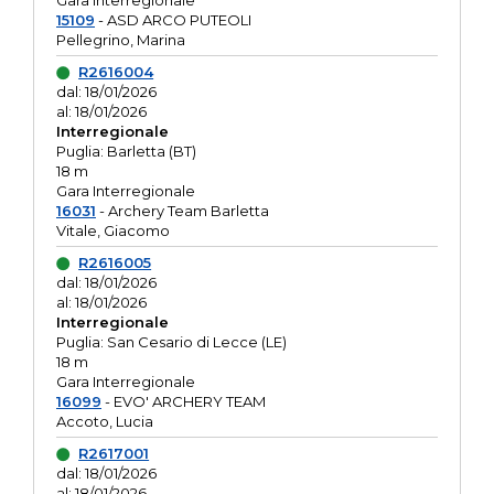
Gara interregionale
15109
- ASD ARCO PUTEOLI
Pellegrino, Marina
R2616004
dal: 18/01/2026
al: 18/01/2026
Interregionale
Puglia: Barletta (BT)
18 m
Gara Interregionale
16031
- Archery Team Barletta
Vitale, Giacomo
R2616005
dal: 18/01/2026
al: 18/01/2026
Interregionale
Puglia: San Cesario di Lecce (LE)
18 m
Gara Interregionale
16099
- EVO' ARCHERY TEAM
Accoto, Lucia
R2617001
dal: 18/01/2026
al: 18/01/2026