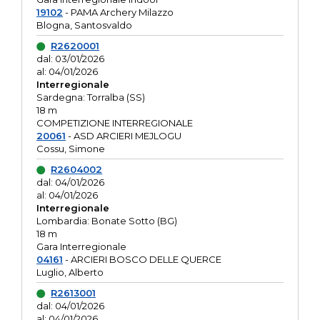
19102
- PAMA Archery Milazzo
Blogna, Santosvaldo
R2620001
dal: 03/01/2026
al: 04/01/2026
Interregionale
Sardegna: Torralba (SS)
18 m
COMPETIZIONE INTERREGIONALE
20061
- ASD ARCIERI MEJLOGU
Cossu, Simone
R2604002
dal: 04/01/2026
al: 04/01/2026
Interregionale
Lombardia: Bonate Sotto (BG)
18 m
Gara Interregionale
04161
- ARCIERI BOSCO DELLE QUERCE
Luglio, Alberto
R2613001
dal: 04/01/2026
al: 04/01/2026