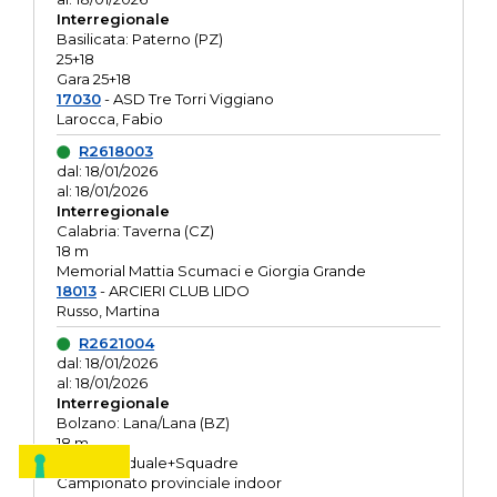
Interregionale
Basilicata: Paterno (PZ)
25+18
Gara 25+18
17030
- ASD Tre Torri Viggiano
Larocca, Fabio
R2618003
dal: 18/01/2026
al: 18/01/2026
Interregionale
Calabria: Taverna (CZ)
18 m
Memorial Mattia Scumaci e Giorgia Grande
18013
- ARCIERI CLUB LIDO
Russo, Martina
R2621004
dal: 18/01/2026
al: 18/01/2026
Interregionale
Bolzano: Lana/Lana (BZ)
18 m
O.R. Individuale+Squadre
Campionato provinciale indoor