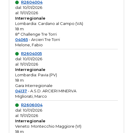
R2604004
dal: 10/01/2026
al: 11/01/2026
Interregionale
Lombardia: Cardano al Campo (VA)
18 m
8° Challenge Tre Torri
04065
- Arcieri Tre Torri
Melone, Fabio
R2604005
dal: 10/01/2026
al: 11/01/2026
Interregionale
Lombardia: Pavia (PV)
18 m
Gara Interregionale
04137
- A.S.D. ARCIERI MINERVA
Migliorati, Marco
R2606004
dal: 10/01/2026
al: 11/01/2026
Interregionale
Veneto: Montecchio Maggiore (VI)
18 m