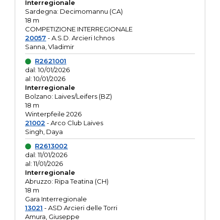
Interregionale
Sardegna: Decimomannu (CA)
18 m
COMPETIZIONE INTERREGIONALE
20057
- A.S.D. Arcieri Ichnos
Sanna, Vladimir
R2621001
dal: 10/01/2026
al: 10/01/2026
Interregionale
Bolzano: Laives/Leifers (BZ)
18 m
Winterpfeile 2026
21002
- Arco Club Laives
Singh, Daya
R2613002
dal: 11/01/2026
al: 11/01/2026
Interregionale
Abruzzo: Ripa Teatina (CH)
18 m
Gara Interregionale
13021
- ASD Arcieri delle Torri
Amura, Giuseppe