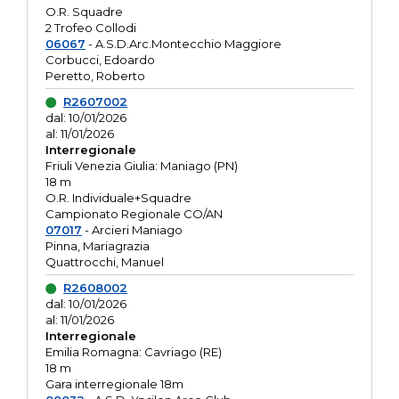
O.R. Squadre
2 Trofeo Collodi
06067
- A.S.D.Arc.Montecchio Maggiore
Corbucci, Edoardo
Peretto, Roberto
R2607002
dal: 10/01/2026
al: 11/01/2026
Interregionale
Friuli Venezia Giulia: Maniago (PN)
18 m
O.R. Individuale+Squadre
Campionato Regionale CO/AN
07017
- Arcieri Maniago
Pinna, Mariagrazia
Quattrocchi, Manuel
R2608002
dal: 10/01/2026
al: 11/01/2026
Interregionale
Emilia Romagna: Cavriago (RE)
18 m
Gara interregionale 18m