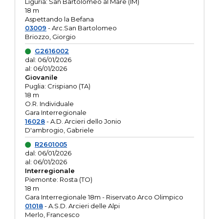
Liguria: San Bartolomeo al Mare (IM)
18 m
Aspettando la Befana
03009
- Arc.San Bartolomeo
Briozzo, Giorgio
G2616002
dal: 06/01/2026
al: 06/01/2026
Giovanile
Puglia: Crispiano (TA)
18 m
O.R. Individuale
Gara Interregionale
16028
- A.D. Arcieri dello Jonio
D'ambrogio, Gabriele
R2601005
dal: 06/01/2026
al: 06/01/2026
Interregionale
Piemonte: Rosta (TO)
18 m
Gara Interregionale 18m - Riservato Arco Olimpico
01018
- A.S.D. Arcieri delle Alpi
Merlo, Francesco