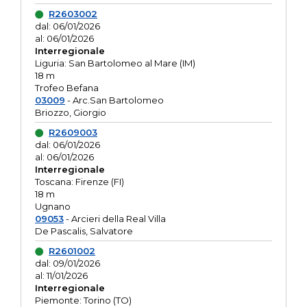
R2603002
dal: 06/01/2026
al: 06/01/2026
Interregionale
Liguria: San Bartolomeo al Mare (IM)
18 m
Trofeo Befana
03009
- Arc.San Bartolomeo
Briozzo, Giorgio
R2609003
dal: 06/01/2026
al: 06/01/2026
Interregionale
Toscana: Firenze (FI)
18 m
Ugnano
09053
- Arcieri della Real Villa
De Pascalis, Salvatore
R2601002
dal: 09/01/2026
al: 11/01/2026
Interregionale
Piemonte: Torino (TO)