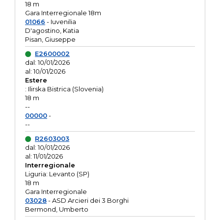
18 m
Gara Interregionale 18m
01066
- Iuvenilia
D'agostino, Katia
Pisan, Giuseppe
E2600002
dal: 10/01/2026
al: 10/01/2026
Estere
: Ilirska Bistrica (Slovenia)
18 m
--
00000
-
--
R2603003
dal: 10/01/2026
al: 11/01/2026
Interregionale
Liguria: Levanto (SP)
18 m
Gara Interregionale
03028
- ASD Arcieri dei 3 Borghi
Bermond, Umberto