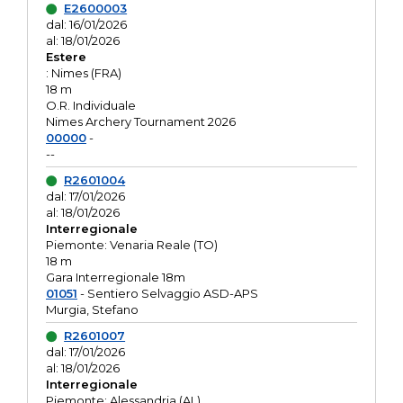
E2600003
dal: 16/01/2026
al: 18/01/2026
Estere
: Nimes (FRA)
18 m
O.R. Individuale
Nimes Archery Tournament 2026
00000
-
--
R2601004
dal: 17/01/2026
al: 18/01/2026
Interregionale
Piemonte: Venaria Reale (TO)
18 m
Gara Interregionale 18m
01051
- Sentiero Selvaggio ASD-APS
Murgia, Stefano
R2601007
dal: 17/01/2026
al: 18/01/2026
Interregionale
Piemonte: Alessandria (AL)