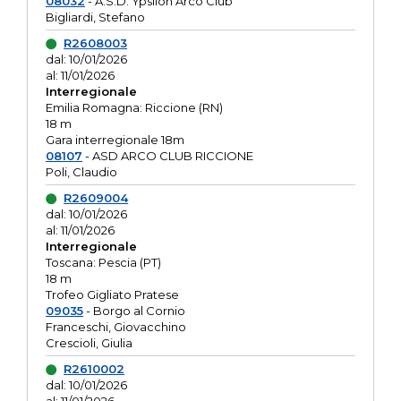
08032
- A.S.D. Ypsilon Arco Club
Bigliardi, Stefano
R2608003
dal: 10/01/2026
al: 11/01/2026
Interregionale
Emilia Romagna: Riccione (RN)
18 m
Gara interregionale 18m
08107
- ASD ARCO CLUB RICCIONE
Poli, Claudio
R2609004
dal: 10/01/2026
al: 11/01/2026
Interregionale
Toscana: Pescia (PT)
18 m
Trofeo Gigliato Pratese
09035
- Borgo al Cornio
Franceschi, Giovacchino
Crescioli, Giulia
R2610002
dal: 10/01/2026