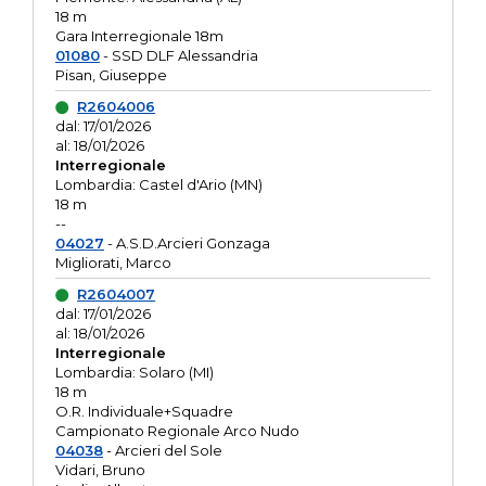
18 m
Gara Interregionale 18m
01080
- SSD DLF Alessandria
Pisan, Giuseppe
R2604006
dal: 17/01/2026
al: 18/01/2026
Interregionale
Lombardia: Castel d'Ario (MN)
18 m
--
04027
- A.S.D.Arcieri Gonzaga
Migliorati, Marco
R2604007
dal: 17/01/2026
al: 18/01/2026
Interregionale
Lombardia: Solaro (MI)
18 m
O.R. Individuale+Squadre
Campionato Regionale Arco Nudo
04038
- Arcieri del Sole
Vidari, Bruno