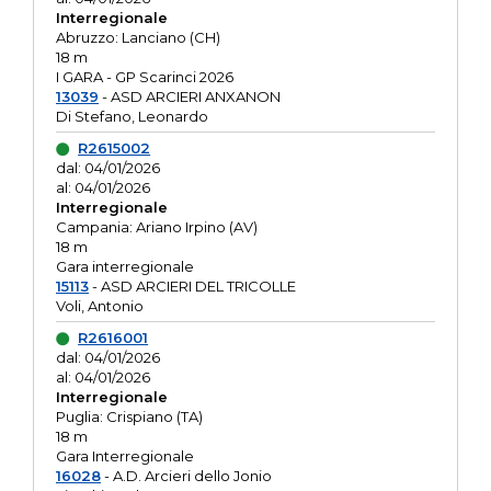
Interregionale
Abruzzo: Lanciano (CH)
18 m
I GARA - GP Scarinci 2026
13039
- ASD ARCIERI ANXANON
Di Stefano, Leonardo
R2615002
dal: 04/01/2026
al: 04/01/2026
Interregionale
Campania: Ariano Irpino (AV)
18 m
Gara interregionale
15113
- ASD ARCIERI DEL TRICOLLE
Voli, Antonio
R2616001
dal: 04/01/2026
al: 04/01/2026
Interregionale
Puglia: Crispiano (TA)
18 m
Gara Interregionale
16028
- A.D. Arcieri dello Jonio