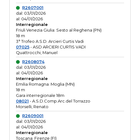
R2607001
dal: 03/01/2026
al: 04/01/2026
Interregionale
Friuli Venezia Giulia: Sesto al Reghena (PN)
18 m
3° Trofeo A.S.D. Arcieri Curtis Vadi
07025
- ASD ARCIERI CURTIS VADI
Quattrocchi, Manuel
R2608074
dal: 03/01/2026
al: 04/01/2026
Interregionale
Emilia Romagna: Moglia (MN)
18 m
Gara interregionale 18m
08021
- A.S.D.Comp.Arc.del Torrazzo
Morselli, Renato
R2609001
dal: 03/01/2026
al: 04/01/2026
Interregionale
Toscana: Firenze (FI)