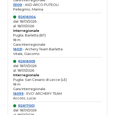
Gara interregionale
15109
- ASD ARCO PUTEOLI
Pellegrino, Marina
R2616004
dal: 18/01/2026
al: 18/01/2026
Interregionale
Puglia: Barletta (BT)
18 m
Gara Interregionale
16031
- Archery Team Barletta
Vitale, Giacomo
R2616005
dal: 18/01/2026
al: 18/01/2026
Interregionale
Puglia: San Cesario di Lecce (LE)
18 m
Gara Interregionale
16099
- EVO' ARCHERY TEAM
Accoto, Lucia
R2617001
dal: 18/01/2026
al: 18/01/2026