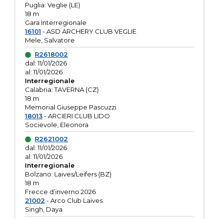
Puglia: Veglie (LE)
18 m
Gara Interregionale
16101
- ASD ARCHERY CLUB VEGLIE
Mele, Salvatore
R2618002
dal: 11/01/2026
al: 11/01/2026
Interregionale
Calabria: TAVERNA (CZ)
18 m
Memorial Giuseppe Pascuzzi
18013
- ARCIERI CLUB LIDO
Socievole, Eleonora
R2621002
dal: 11/01/2026
al: 11/01/2026
Interregionale
Bolzano: Laives/Leifers (BZ)
18 m
Frecce d’inverno 2026
21002
- Arco Club Laives
Singh, Daya