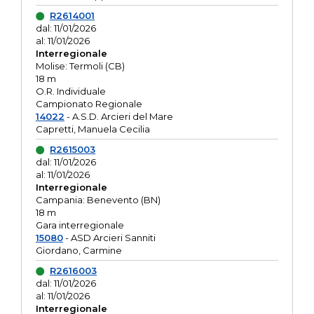
R2614001
dal: 11/01/2026
al: 11/01/2026
Interregionale
Molise: Termoli (CB)
18 m
O.R. Individuale
Campionato Regionale
14022
- A.S.D. Arcieri del Mare
Capretti, Manuela Cecilia
R2615003
dal: 11/01/2026
al: 11/01/2026
Interregionale
Campania: Benevento (BN)
18 m
Gara interregionale
15080
- ASD Arcieri Sanniti
Giordano, Carmine
R2616003
dal: 11/01/2026
al: 11/01/2026
Interregionale