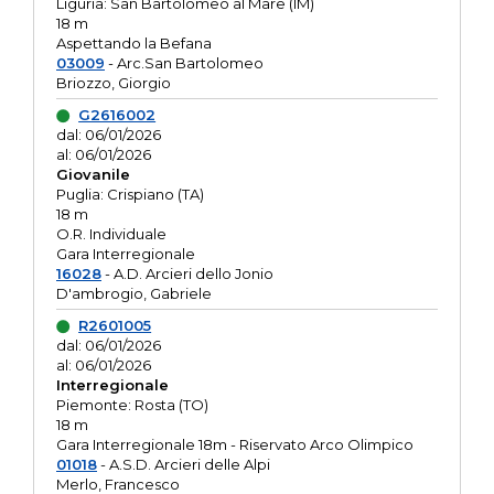
Liguria: San Bartolomeo al Mare (IM)
18 m
Aspettando la Befana
03009
- Arc.San Bartolomeo
Briozzo, Giorgio
G2616002
dal: 06/01/2026
al: 06/01/2026
Giovanile
Puglia: Crispiano (TA)
18 m
O.R. Individuale
Gara Interregionale
16028
- A.D. Arcieri dello Jonio
D'ambrogio, Gabriele
R2601005
dal: 06/01/2026
al: 06/01/2026
Interregionale
Piemonte: Rosta (TO)
18 m
Gara Interregionale 18m - Riservato Arco Olimpico
01018
- A.S.D. Arcieri delle Alpi
Merlo, Francesco