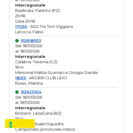
Interregionale
Basilicata: Paterno (PZ)
25+18
Gara 25+18
17030
- ASD Tre Torri Viggiano
Larocca, Fabio
R2618003
dal: 18/01/2026
al: 18/01/2026
Interregionale
Calabria: Taverna (CZ)
18 m
Memorial Mattia Scumaci e Giorgia Grande
18013
- ARCIERI CLUB LIDO
Russo, Martina
R2621004
dal: 18/01/2026
al: 18/01/2026
Interregionale
Bolzano: Lana/Lana (BZ)
18 m
O.R. Individuale+Squadre
Campionato provinciale indoor