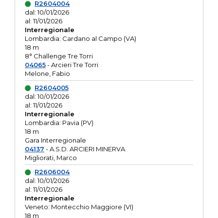
R2604004
dal: 10/01/2026
al: 11/01/2026
Interregionale
Lombardia: Cardano al Campo (VA)
18 m
8° Challenge Tre Torri
04065
- Arcieri Tre Torri
Melone, Fabio
R2604005
dal: 10/01/2026
al: 11/01/2026
Interregionale
Lombardia: Pavia (PV)
18 m
Gara Interregionale
04137
- A.S.D. ARCIERI MINERVA
Migliorati, Marco
R2606004
dal: 10/01/2026
al: 11/01/2026
Interregionale
Veneto: Montecchio Maggiore (VI)
18 m