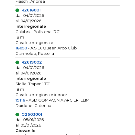
Fiaschi, Andrea
R2618001
dal: 04/01/2026
al: 04/01/2026
Interregionale
Calabria: Polistena (RC)
18 m
Gara Interregionale
18050
- A.S.D. Queen Arco Club
Giarmoleo, Rossella
R2619002
dal: 04/01/2026
al: 04/01/2026
Interregionale
Sicilia: Trapani (TP)
18 m
Gara Interregionale indoor
19116
- ASD COMPAGNIA ARCIERI ELIMI
Daidone, Caterina
G2603001
dal: 05/01/2026
al: 05/01/2026
Giovanile