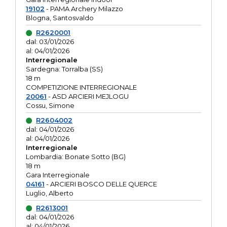
19102
- PAMA Archery Milazzo
Blogna, Santosvaldo
R2620001
dal: 03/01/2026
al: 04/01/2026
Interregionale
Sardegna: Torralba (SS)
18 m
COMPETIZIONE INTERREGIONALE
20061
- ASD ARCIERI MEJLOGU
Cossu, Simone
R2604002
dal: 04/01/2026
al: 04/01/2026
Interregionale
Lombardia: Bonate Sotto (BG)
18 m
Gara Interregionale
04161
- ARCIERI BOSCO DELLE QUERCE
Luglio, Alberto
R2613001
dal: 04/01/2026
al: 04/01/2026