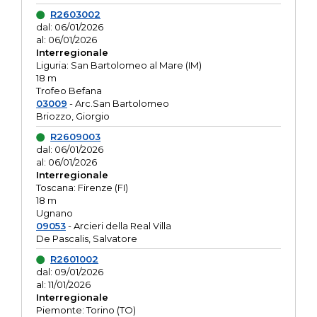
R2603002
dal: 06/01/2026
al: 06/01/2026
Interregionale
Liguria: San Bartolomeo al Mare (IM)
18 m
Trofeo Befana
03009
- Arc.San Bartolomeo
Briozzo, Giorgio
R2609003
dal: 06/01/2026
al: 06/01/2026
Interregionale
Toscana: Firenze (FI)
18 m
Ugnano
09053
- Arcieri della Real Villa
De Pascalis, Salvatore
R2601002
dal: 09/01/2026
al: 11/01/2026
Interregionale
Piemonte: Torino (TO)