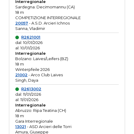
Interregionale
Sardegna: Decimomannu (CA)
18 m
COMPETIZIONE INTERREGIONALE
20057
- A.S.D. Arcieri Ichnos
Sanna, Vladimir
R2621001
dal: 10/01/2026
al: 10/01/2026
Interregionale
Bolzano: Laives/Leifers (BZ)
18 m
Winterpfeile 2026
21002
- Arco Club Laives
Singh, Daya
R2613002
dal: 11/01/2026
al: 11/01/2026
Interregionale
Abruzzo: Ripa Teatina (CH)
18 m
Gara Interregionale
13021
- ASD Arcieri delle Torri
Amura, Giuseppe