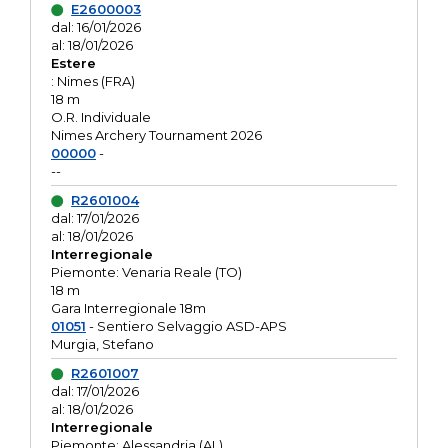
E2600003
dal: 16/01/2026
al: 18/01/2026
Estere
: Nimes (FRA)
18 m
O.R. Individuale
Nimes Archery Tournament 2026
00000
-
--
R2601004
dal: 17/01/2026
al: 18/01/2026
Interregionale
Piemonte: Venaria Reale (TO)
18 m
Gara Interregionale 18m
01051
- Sentiero Selvaggio ASD-APS
Murgia, Stefano
R2601007
dal: 17/01/2026
al: 18/01/2026
Interregionale
Piemonte: Alessandria (AL)