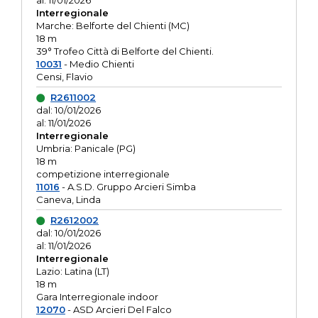
al: 11/01/2026
Interregionale
Marche: Belforte del Chienti (MC)
18 m
39° Trofeo Città di Belforte del Chienti.
10031
- Medio Chienti
Censi, Flavio
R2611002
dal: 10/01/2026
al: 11/01/2026
Interregionale
Umbria: Panicale (PG)
18 m
competizione interregionale
11016
- A.S.D. Gruppo Arcieri Simba
Caneva, Linda
R2612002
dal: 10/01/2026
al: 11/01/2026
Interregionale
Lazio: Latina (LT)
18 m
Gara Interregionale indoor
12070
- ASD Arcieri Del Falco