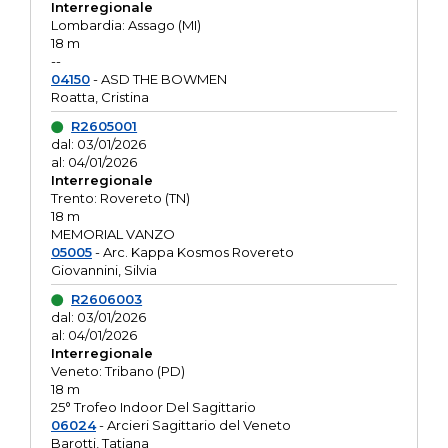
Interregionale
Lombardia: Assago (MI)
18 m
--
04150
- ASD THE BOWMEN
Roatta, Cristina
R2605001
dal: 03/01/2026
al: 04/01/2026
Interregionale
Trento: Rovereto (TN)
18 m
MEMORIAL VANZO
05005
- Arc. Kappa Kosmos Rovereto
Giovannini, Silvia
R2606003
dal: 03/01/2026
al: 04/01/2026
Interregionale
Veneto: Tribano (PD)
18 m
25° Trofeo Indoor Del Sagittario
06024
- Arcieri Sagittario del Veneto
Barotti, Tatiana