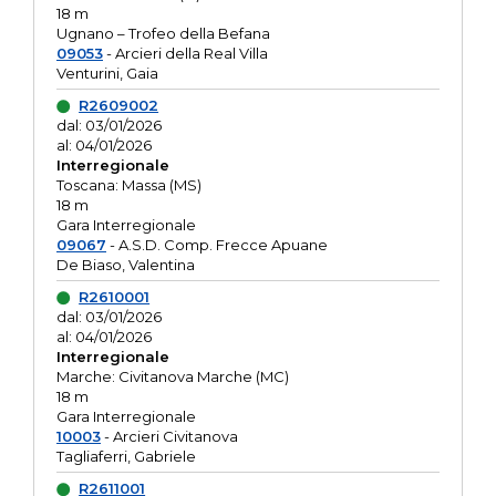
18 m
Ugnano – Trofeo della Befana
09053
- Arcieri della Real Villa
Venturini, Gaia
R2609002
dal: 03/01/2026
al: 04/01/2026
Interregionale
Toscana: Massa (MS)
18 m
Gara Interregionale
09067
- A.S.D. Comp. Frecce Apuane
De Biaso, Valentina
R2610001
dal: 03/01/2026
al: 04/01/2026
Interregionale
Marche: Civitanova Marche (MC)
18 m
Gara Interregionale
10003
- Arcieri Civitanova
Tagliaferri, Gabriele
R2611001