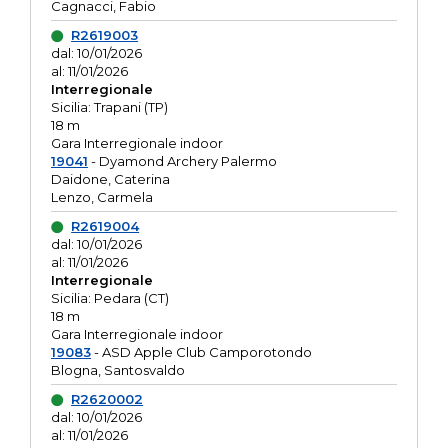
Cagnacci, Fabio
R2619003
dal: 10/01/2026
al: 11/01/2026
Interregionale
Sicilia: Trapani (TP)
18 m
Gara Interregionale indoor
19041
- Dyamond Archery Palermo
Daidone, Caterina
Lenzo, Carmela
R2619004
dal: 10/01/2026
al: 11/01/2026
Interregionale
Sicilia: Pedara (CT)
18 m
Gara Interregionale indoor
19083
- ASD Apple Club Camporotondo
Blogna, Santosvaldo
R2620002
dal: 10/01/2026
al: 11/01/2026