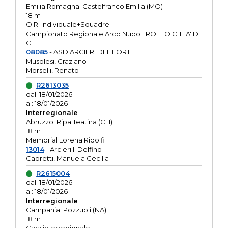
Emilia Romagna: Castelfranco Emilia (MO)
18 m
O.R. Individuale+Squadre
Campionato Regionale Arco Nudo TROFEO CITTA' DI
C
08085
- ASD ARCIERI DEL FORTE
Musolesi, Graziano
Morselli, Renato
R2613035
dal: 18/01/2026
al: 18/01/2026
Interregionale
Abruzzo: Ripa Teatina (CH)
18 m
Memorial Lorena Ridolfi
13014
- Arcieri Il Delfino
Capretti, Manuela Cecilia
R2615004
dal: 18/01/2026
al: 18/01/2026
Interregionale
Campania: Pozzuoli (NA)
18 m