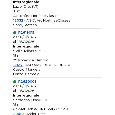
Interregionale
Lazio: Orte (VT)
18 m
33° Trofeo Hortinae Classes
12032
- A.S.D. Arc.HortinaeClasses
Sordi, Stefano
R2619015
dal: 17/01/2026
al: 18/01/2026
Interregionale
Sicilia: Milazzo (ME)
18 m
9° Trofeo dei Nebrodi
19127
- ASD ARCIERI DEI NEBRODI
Cascio, Manuela
Lenzo, Carmela
R2620003
dal: 17/01/2026
al: 18/01/2026
Interregionale
Sardegna: Uras (OR)
18 m
COMPETIZIONE INTERREGIONALE
20010
- Arcieri Uras