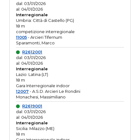
dal: 03/01/2026
al: 04/01/2026
Interregionale
Umbria: Città di Castello (PG)
18 m
competizione interregionale
11005
- Arcieri Tifernum
Sparamonti, Marco
R2612001
dal: 03/01/2026
al: 04/01/2026
Interregionale
Lazio: Latina (LT)
18 m
Gara Interregionale indoor
12007
- A.S.D. Arcieri Le Rondini
Monachesi, Massimiliano
R2619001
dal: 03/01/2026
al: 04/01/2026
Interregionale
Sicilia: Milazzo (ME)
18 m
Gara Interregionale indoor