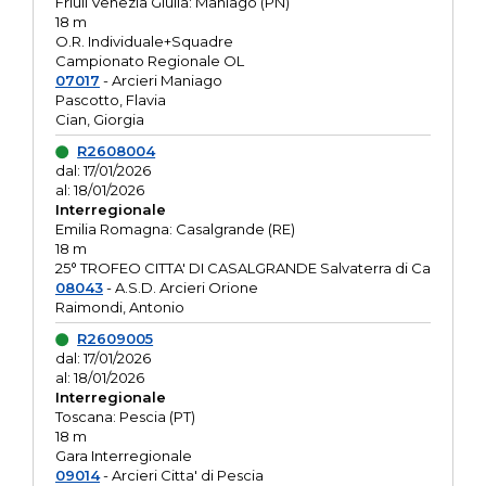
Friuli Venezia Giulia: Maniago (PN)
18 m
O.R. Individuale+Squadre
Campionato Regionale OL
07017
- Arcieri Maniago
Pascotto, Flavia
Cian, Giorgia
R2608004
dal: 17/01/2026
al: 18/01/2026
Interregionale
Emilia Romagna: Casalgrande (RE)
18 m
25° TROFEO CITTA' DI CASALGRANDE Salvaterra di Ca
08043
- A.S.D. Arcieri Orione
Raimondi, Antonio
R2609005
dal: 17/01/2026
al: 18/01/2026
Interregionale
Toscana: Pescia (PT)
18 m
Gara Interregionale
09014
- Arcieri Citta' di Pescia