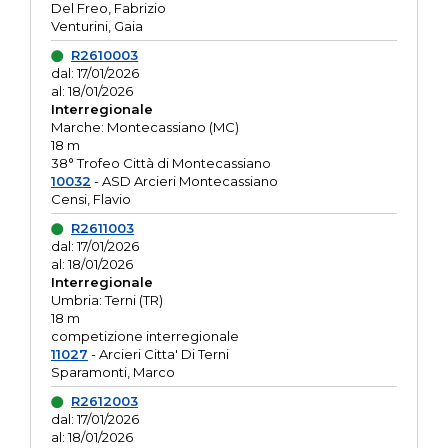
Del Freo, Fabrizio
Venturini, Gaia
R2610003
dal: 17/01/2026
al: 18/01/2026
Interregionale
Marche: Montecassiano (MC)
18 m
38° Trofeo Città di Montecassiano
10032
- ASD Arcieri Montecassiano
Censi, Flavio
R2611003
dal: 17/01/2026
al: 18/01/2026
Interregionale
Umbria: Terni (TR)
18 m
competizione interregionale
11027
- Arcieri Citta' Di Terni
Sparamonti, Marco
R2612003
dal: 17/01/2026
al: 18/01/2026