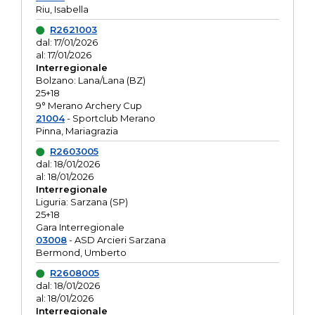
Riu, Isabella
R2621003
dal: 17/01/2026
al: 17/01/2026
Interregionale
Bolzano: Lana/Lana (BZ)
25+18
9° Merano Archery Cup
21004
- Sportclub Merano
Pinna, Mariagrazia
R2603005
dal: 18/01/2026
al: 18/01/2026
Interregionale
Liguria: Sarzana (SP)
25+18
Gara Interregionale
03008
- ASD Arcieri Sarzana
Bermond, Umberto
R2608005
dal: 18/01/2026
al: 18/01/2026
Interregionale