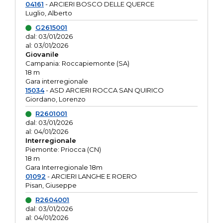
04161
- ARCIERI BOSCO DELLE QUERCE
Luglio, Alberto
G2615001
dal: 03/01/2026
al: 03/01/2026
Giovanile
Campania: Roccapiemonte (SA)
18 m
Gara interregionale
15034
- ASD ARCIERI ROCCA SAN QUIRICO
Giordano, Lorenzo
R2601001
dal: 03/01/2026
al: 04/01/2026
Interregionale
Piemonte: Priocca (CN)
18 m
Gara Interregionale 18m
01092
- ARCIERI LANGHE E ROERO
Pisan, Giuseppe
R2604001
dal: 03/01/2026
al: 04/01/2026