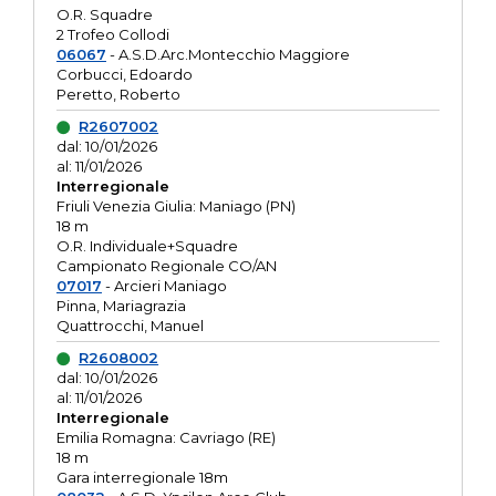
O.R. Squadre
2 Trofeo Collodi
06067
- A.S.D.Arc.Montecchio Maggiore
Corbucci, Edoardo
Peretto, Roberto
R2607002
dal: 10/01/2026
al: 11/01/2026
Interregionale
Friuli Venezia Giulia: Maniago (PN)
18 m
O.R. Individuale+Squadre
Campionato Regionale CO/AN
07017
- Arcieri Maniago
Pinna, Mariagrazia
Quattrocchi, Manuel
R2608002
dal: 10/01/2026
al: 11/01/2026
Interregionale
Emilia Romagna: Cavriago (RE)
18 m
Gara interregionale 18m