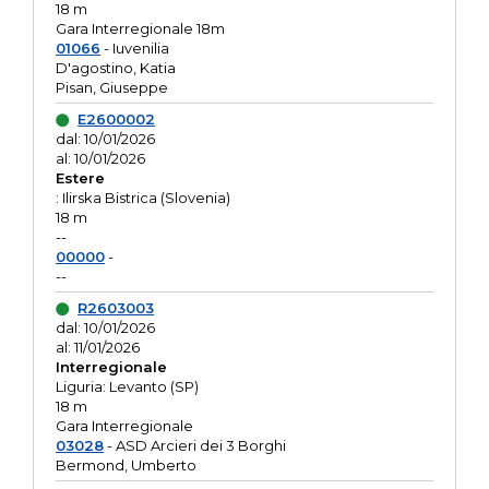
18 m
Gara Interregionale 18m
01066
- Iuvenilia
D'agostino, Katia
Pisan, Giuseppe
E2600002
dal: 10/01/2026
al: 10/01/2026
Estere
: Ilirska Bistrica (Slovenia)
18 m
--
00000
-
--
R2603003
dal: 10/01/2026
al: 11/01/2026
Interregionale
Liguria: Levanto (SP)
18 m
Gara Interregionale
03028
- ASD Arcieri dei 3 Borghi
Bermond, Umberto