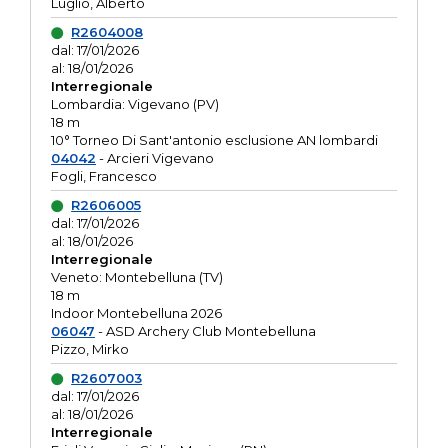
Luglio, Alberto
R2604008
dal: 17/01/2026
al: 18/01/2026
Interregionale
Lombardia: Vigevano (PV)
18 m
10° Torneo Di Sant'antonio esclusione AN lombardi
04042
- Arcieri Vigevano
Fogli, Francesco
R2606005
dal: 17/01/2026
al: 18/01/2026
Interregionale
Veneto: Montebelluna (TV)
18 m
Indoor Montebelluna 2026
06047
- ASD Archery Club Montebelluna
Pizzo, Mirko
R2607003
dal: 17/01/2026
al: 18/01/2026
Interregionale