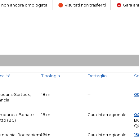
ara non ancora omologata
Risultati non trasferiti
Gara an
calità
Tipologia
Dettaglio
So
Mouans-Sartoux,
18 m
--
0
ancia
mbardia: Bonate
18 m
Gara Interregionale
04
tto (BG)
B
Q
mpania: Roccapiemonte
18 m
Gara interregionale
15