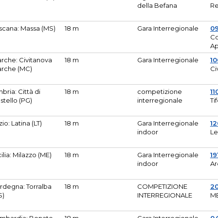
della Befana
Re
scana: Massa (MS)
18 m
Gara Interregionale
0
Co
A
rche: Civitanova
18 m
Gara Interregionale
10
rche (MC)
Ci
bria: Città di
18 m
competizione
11
stello (PG)
interregionale
Ti
zio: Latina (LT)
18 m
Gara Interregionale
1
indoor
Le
cilia: Milazzo (ME)
18 m
Gara Interregionale
19
indoor
Ar
rdegna: Torralba
18 m
COMPETIZIONE
2
S)
INTERREGIONALE
M