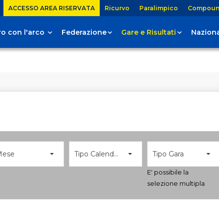
ACCESSO AREA RISERVATA
Ricurvo
Paralimpico
Compou
tiro con l'arco
Federazione
Gare e Risultati
Naziona
Mese
Tipo Calendario
Tipo Gara
E' possibile la
selezione multipla