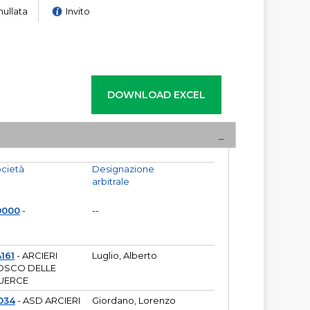
nullata
Invito
cietà
Designazione
arbitrale
0000
-
--
161
- ARCIERI
Luglio, Alberto
OSCO DELLE
UERCE
034
- ASD ARCIERI
Giordano, Lorenzo