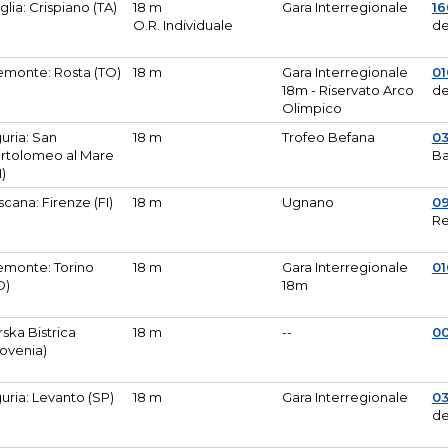
glia: Crispiano (TA)
18 m
Gara Interregionale
1
O.R. Individuale
de
emonte: Rosta (TO)
18 m
Gara Interregionale
01
18m - Riservato Arco
de
Olimpico
guria: San
18 m
Trofeo Befana
0
rtolomeo al Mare
Ba
M)
scana: Firenze (FI)
18 m
Ugnano
0
Re
emonte: Torino
18 m
Gara Interregionale
0
O)
18m
lirska Bistrica
18 m
--
0
lovenia)
guria: Levanto (SP)
18 m
Gara Interregionale
0
de