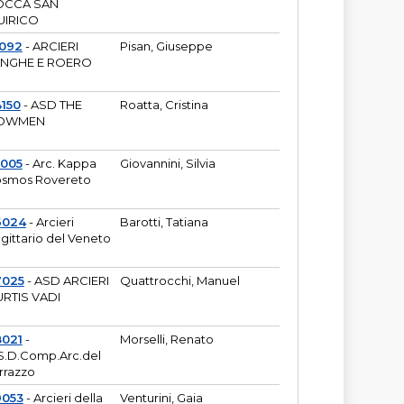
OCCA SAN
UIRICO
1092
- ARCIERI
Pisan, Giuseppe
ANGHE E ROERO
150
- ASD THE
Roatta, Cristina
OWMEN
5005
- Arc. Kappa
Giovannini, Silvia
smos Rovereto
6024
- Arcieri
Barotti, Tatiana
gittario del Veneto
7025
- ASD ARCIERI
Quattrocchi, Manuel
RTIS VADI
8021
-
Morselli, Renato
S.D.Comp.Arc.del
rrazzo
9053
- Arcieri della
Venturini, Gaia