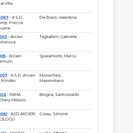
al Villa
9067
- A.S.D.
De Biaso, Valentina
mp. Frecce
puane
003
- Arcieri
Tagliaferri, Gabriele
vitanova
005
- Arcieri
Sparamonti, Marco
fernum
2007
- A.S.D. Arcieri
Monachesi,
 Rondini
Massimiliano
102
- PAMA
Blogna, Santosvaldo
chery Milazzo
0061
- ASD ARCIERI
Cossu, Simone
EJLOGU