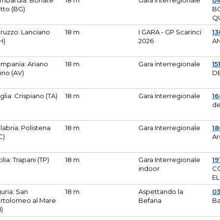
mbardia: Bonate
18 m
Gara Interregionale
04
tto (BG)
B
Q
ruzzo: Lanciano
18 m
I GARA - GP Scarinci
13
H)
2026
A
mpania: Ariano
18 m
Gara interregionale
15
pino (AV)
DE
glia: Crispiano (TA)
18 m
Gara Interregionale
1
de
labria: Polistena
18 m
Gara Interregionale
18
C)
Ar
cilia: Trapani (TP)
18 m
Gara Interregionale
19
indoor
CO
EL
guria: San
18 m
Aspettando la
0
rtolomeo al Mare
Befana
Ba
M)