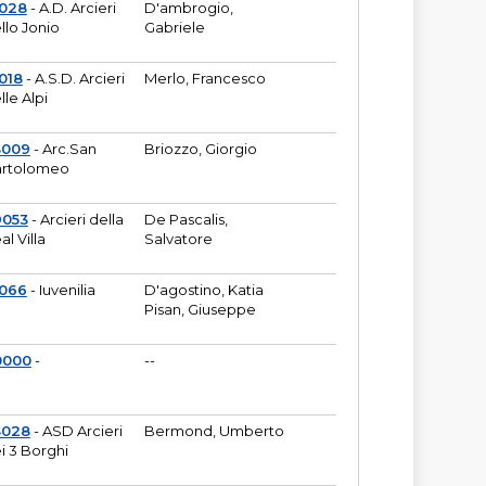
6028
- A.D. Arcieri
D'ambrogio,
llo Jonio
Gabriele
018
- A.S.D. Arcieri
Merlo, Francesco
lle Alpi
3009
- Arc.San
Briozzo, Giorgio
rtolomeo
9053
- Arcieri della
De Pascalis,
al Villa
Salvatore
1066
- Iuvenilia
D'agostino, Katia
Pisan, Giuseppe
0000
-
--
3028
- ASD Arcieri
Bermond, Umberto
i 3 Borghi