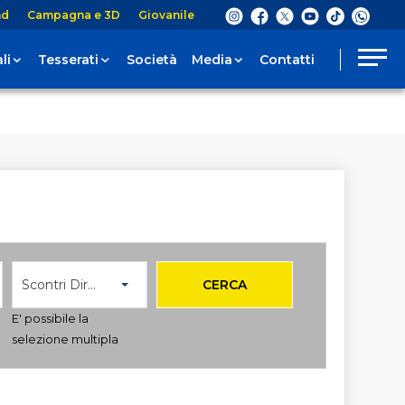
nd
Campagna e 3D
Giovanile
li
Tesserati
Società
Media
Contatti
Scontri Diretti
CERCA
E' possibile la
selezione multipla