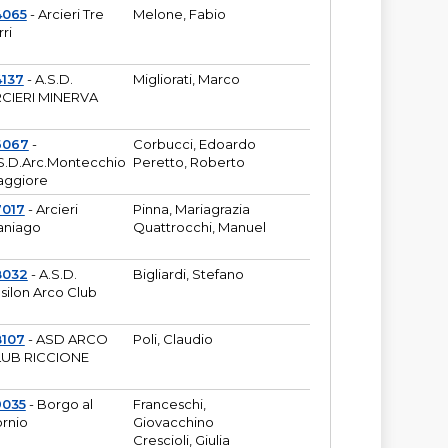
4065
- Arcieri Tre
Melone, Fabio
rri
137
- A.S.D.
Migliorati, Marco
CIERI MINERVA
6067
-
Corbucci, Edoardo
S.D.Arc.Montecchio
Peretto, Roberto
ggiore
7017
- Arcieri
Pinna, Mariagrazia
aniago
Quattrocchi, Manuel
8032
- A.S.D.
Bigliardi, Stefano
silon Arco Club
8107
- ASD ARCO
Poli, Claudio
UB RICCIONE
9035
- Borgo al
Franceschi,
rnio
Giovacchino
Crescioli, Giulia