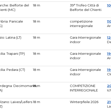
rche: Belforte del
18 m
39° Trofeo Città di
10
ienti (MC)
Belforte del Chienti.
bria: Panicale
18 m
competizione
11
G)
interregionale
Ar
zio: Latina (LT)
18 m
Gara Interregionale
1
indoor
De
cilia: Trapani (TP)
18 m
Gara Interregionale
19
indoor
Ar
cilia: Pedara (CT)
18 m
Gara Interregionale
19
indoor
Cl
rdegna: Decimomannu
18 m
COMPETIZIONE
2
A)
INTERREGIONALE
Ic
lzano: Laives/Leifers
18 m
Winterpfeile 2026
2
Z)
La