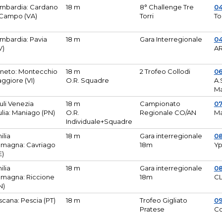
mbardia: Cardano
18 m
8° Challenge Tre
0
 Campo (VA)
Torri
To
mbardia: Pavia
18 m
Gara Interregionale
04
V)
AR
neto: Montecchio
18 m
2 Trofeo Collodi
0
ggiore (VI)
O.R. Squadre
A.
Ma
iuli Venezia
18 m
Campionato
0
ulia: Maniago (PN)
O.R.
Regionale CO/AN
M
Individuale+Squadre
ilia
18 m
Gara interregionale
0
magna: Cavriago
18m
Yp
E)
ilia
18 m
Gara interregionale
0
magna: Riccione
18m
CL
N)
scana: Pescia (PT)
18 m
Trofeo Gigliato
0
Pratese
Co