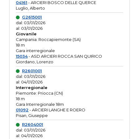
04161
- ARCIERI BOSCO DELLE QUERCE
Luglio, Alberto
G2615001
dal: 03/01/2026
al: 03/01/2026
Giovanile
Campania: Roccapiemonte (SA)
18 m
Gara interregionale
15034
- ASD ARCIERI ROCCA SAN QUIRICO
Giordano, Lorenzo
R2601001
dal: 03/01/2026
al: 04/01/2026
Interregionale
Piemonte: Priocca (CN)
18 m
Gara Interregionale 18m
01092
- ARCIERI LANGHE E ROERO
Pisan, Giuseppe
R2604001
dal: 03/01/2026
al: 04/01/2026