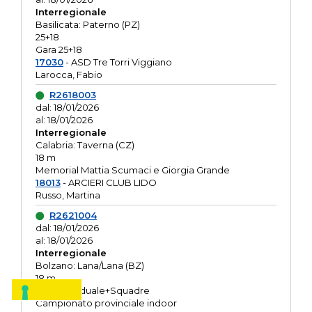
Interregionale
Basilicata: Paterno (PZ)
25+18
Gara 25+18
17030
- ASD Tre Torri Viggiano
Larocca, Fabio
R2618003
dal: 18/01/2026
al: 18/01/2026
Interregionale
Calabria: Taverna (CZ)
18 m
Memorial Mattia Scumaci e Giorgia Grande
18013
- ARCIERI CLUB LIDO
Russo, Martina
R2621004
dal: 18/01/2026
al: 18/01/2026
Interregionale
Bolzano: Lana/Lana (BZ)
18 m
O.R. Individuale+Squadre
Campionato provinciale indoor