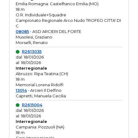
Emilia Romagna: Castelfranco Emilia (MO)
18 m
O.R. Individuale+Squadre
Campionato Regionale Arco Nudo TROFEO CITTA' DI
C
08085
- ASD ARCIERI DEL FORTE
Musolesi, Graziano
Morselli, Renato
R2613035
dal: 18/01/2026
al: 18/01/2026
Interregionale
Abruzzo: Ripa Teatina (CH)
18 m
Memorial Lorena Ridolfi
13014
- Arcieri Il Delfino
Capretti, Manuela Cecilia
R2615004
dal: 18/01/2026
al: 18/01/2026
Interregionale
Campania: Pozzuoli (NA)
18 m