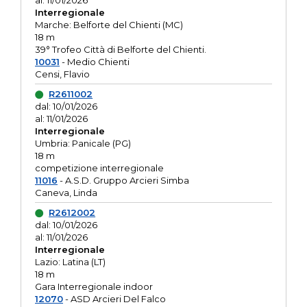
al: 11/01/2026
Interregionale
Marche: Belforte del Chienti (MC)
18 m
39° Trofeo Città di Belforte del Chienti.
10031
- Medio Chienti
Censi, Flavio
R2611002
dal: 10/01/2026
al: 11/01/2026
Interregionale
Umbria: Panicale (PG)
18 m
competizione interregionale
11016
- A.S.D. Gruppo Arcieri Simba
Caneva, Linda
R2612002
dal: 10/01/2026
al: 11/01/2026
Interregionale
Lazio: Latina (LT)
18 m
Gara Interregionale indoor
12070
- ASD Arcieri Del Falco