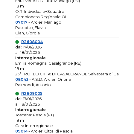
Friuli Venezia Giulia: Maniago (PN)
18 m
O.R. Individuale+Squadre
Campionato Regionale OL
07017
- Arcieri Maniago
Pascotto, Flavia
Cian, Giorgia
R2608004
dal: 17/01/2026
al: 18/01/2026
Interregionale
Emilia Romagna: Casalgrande (RE)
18 m
25° TROFEO CITTA' DI CASALGRANDE Salvaterra di Ca
08043
- A.S.D. Arcieri Orione
Raimondi, Antonio
R2609005
dal: 17/01/2026
al: 18/01/2026
Interregionale
Toscana: Pescia (PT)
18 m
Gara Interregionale
09014
- Arcieri Citta' di Pescia