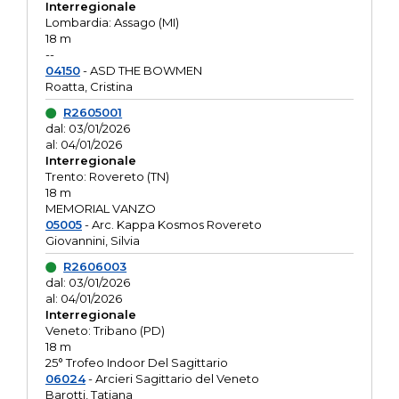
Interregionale
Lombardia: Assago (MI)
18 m
--
04150
- ASD THE BOWMEN
Roatta, Cristina
R2605001
dal: 03/01/2026
al: 04/01/2026
Interregionale
Trento: Rovereto (TN)
18 m
MEMORIAL VANZO
05005
- Arc. Kappa Kosmos Rovereto
Giovannini, Silvia
R2606003
dal: 03/01/2026
al: 04/01/2026
Interregionale
Veneto: Tribano (PD)
18 m
25° Trofeo Indoor Del Sagittario
06024
- Arcieri Sagittario del Veneto
Barotti, Tatiana