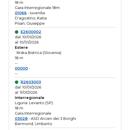
18 m
Gara Interregionale 18m
01066
- Iuvenilia
D'agostino, Katia
Pisan, Giuseppe
E2600002
dal: 10/01/2026
al: 10/01/2026
Estere
: Ilirska Bistrica (Slovenia)
18 m
--
00000
-
--
R2603003
dal: 10/01/2026
al: 11/01/2026
Interregionale
Liguria: Levanto (SP)
18 m
Gara Interregionale
03028
- ASD Arcieri dei 3 Borghi
Bermond, Umberto