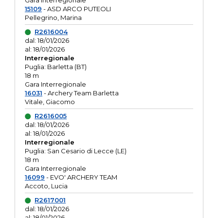
Gara interregionale
15109
- ASD ARCO PUTEOLI
Pellegrino, Marina
R2616004
dal: 18/01/2026
al: 18/01/2026
Interregionale
Puglia: Barletta (BT)
18 m
Gara Interregionale
16031
- Archery Team Barletta
Vitale, Giacomo
R2616005
dal: 18/01/2026
al: 18/01/2026
Interregionale
Puglia: San Cesario di Lecce (LE)
18 m
Gara Interregionale
16099
- EVO' ARCHERY TEAM
Accoto, Lucia
R2617001
dal: 18/01/2026
al: 18/01/2026