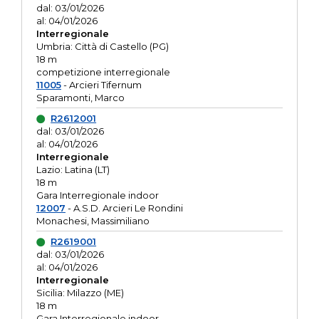
dal: 03/01/2026
al: 04/01/2026
Interregionale
Umbria: Città di Castello (PG)
18 m
competizione interregionale
11005
- Arcieri Tifernum
Sparamonti, Marco
R2612001
dal: 03/01/2026
al: 04/01/2026
Interregionale
Lazio: Latina (LT)
18 m
Gara Interregionale indoor
12007
- A.S.D. Arcieri Le Rondini
Monachesi, Massimiliano
R2619001
dal: 03/01/2026
al: 04/01/2026
Interregionale
Sicilia: Milazzo (ME)
18 m
Gara Interregionale indoor