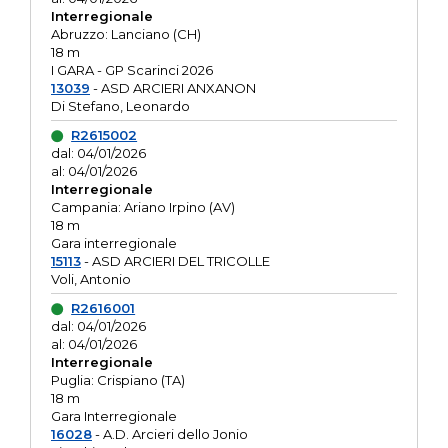
Interregionale
Abruzzo: Lanciano (CH)
18 m
I GARA - GP Scarinci 2026
13039
- ASD ARCIERI ANXANON
Di Stefano, Leonardo
R2615002
dal: 04/01/2026
al: 04/01/2026
Interregionale
Campania: Ariano Irpino (AV)
18 m
Gara interregionale
15113
- ASD ARCIERI DEL TRICOLLE
Voli, Antonio
R2616001
dal: 04/01/2026
al: 04/01/2026
Interregionale
Puglia: Crispiano (TA)
18 m
Gara Interregionale
16028
- A.D. Arcieri dello Jonio