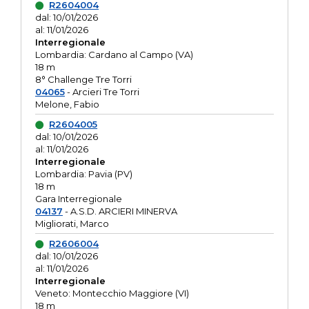
R2604004
dal: 10/01/2026
al: 11/01/2026
Interregionale
Lombardia: Cardano al Campo (VA)
18 m
8° Challenge Tre Torri
04065
- Arcieri Tre Torri
Melone, Fabio
R2604005
dal: 10/01/2026
al: 11/01/2026
Interregionale
Lombardia: Pavia (PV)
18 m
Gara Interregionale
04137
- A.S.D. ARCIERI MINERVA
Migliorati, Marco
R2606004
dal: 10/01/2026
al: 11/01/2026
Interregionale
Veneto: Montecchio Maggiore (VI)
18 m