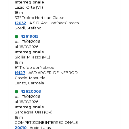
Interregionale
Lazio: Orte (VT)
18 m
33° Trofeo Hortinae Classes
12032
- A.S.D. Arc.HortinaeClasses
Sordi, Stefano
R2619015
dal: 17/01/2026
al: 18/01/2026
Interregionale
Sicilia: Milazzo (ME)
18 m
9° Trofeo dei Nebrodi
19127
- ASD ARCIERI DEI NEBRODI
Cascio, Manuela
Lenzo, Carmela
R2620003
dal: 17/01/2026
al: 18/01/2026
Interregionale
Sardegna: Uras (OR)
18 m
COMPETIZIONE INTERREGIONALE
20010
- Arcieri Uras