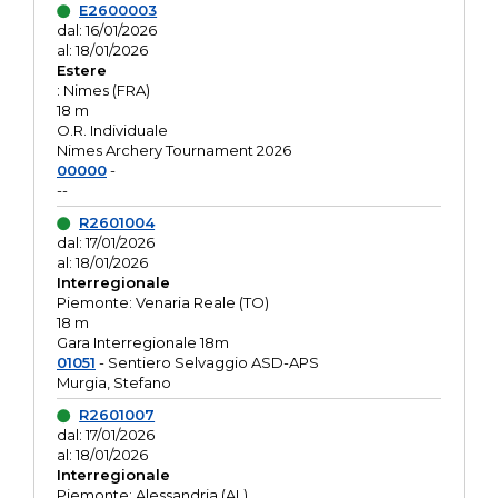
E2600003
dal: 16/01/2026
al: 18/01/2026
Estere
: Nimes (FRA)
18 m
O.R. Individuale
Nimes Archery Tournament 2026
00000
-
--
R2601004
dal: 17/01/2026
al: 18/01/2026
Interregionale
Piemonte: Venaria Reale (TO)
18 m
Gara Interregionale 18m
01051
- Sentiero Selvaggio ASD-APS
Murgia, Stefano
R2601007
dal: 17/01/2026
al: 18/01/2026
Interregionale
Piemonte: Alessandria (AL)