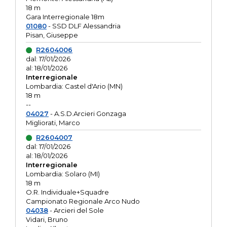
18 m
Gara Interregionale 18m
01080
- SSD DLF Alessandria
Pisan, Giuseppe
R2604006
dal: 17/01/2026
al: 18/01/2026
Interregionale
Lombardia: Castel d'Ario (MN)
18 m
--
04027
- A.S.D.Arcieri Gonzaga
Migliorati, Marco
R2604007
dal: 17/01/2026
al: 18/01/2026
Interregionale
Lombardia: Solaro (MI)
18 m
O.R. Individuale+Squadre
Campionato Regionale Arco Nudo
04038
- Arcieri del Sole
Vidari, Bruno