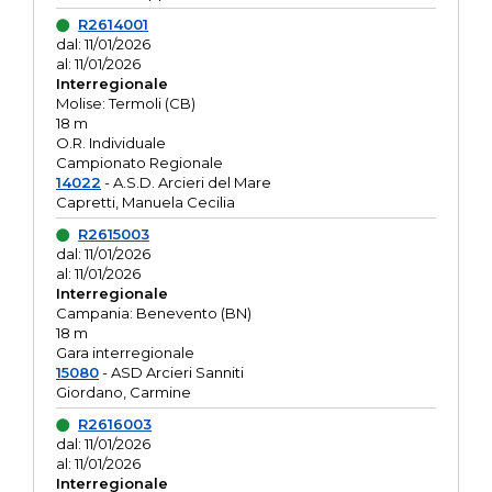
R2614001
dal: 11/01/2026
al: 11/01/2026
Interregionale
Molise: Termoli (CB)
18 m
O.R. Individuale
Campionato Regionale
14022
- A.S.D. Arcieri del Mare
Capretti, Manuela Cecilia
R2615003
dal: 11/01/2026
al: 11/01/2026
Interregionale
Campania: Benevento (BN)
18 m
Gara interregionale
15080
- ASD Arcieri Sanniti
Giordano, Carmine
R2616003
dal: 11/01/2026
al: 11/01/2026
Interregionale