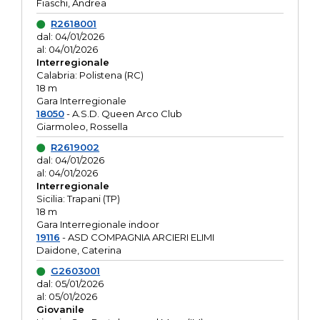
Fiaschi, Andrea
R2618001
dal: 04/01/2026
al: 04/01/2026
Interregionale
Calabria: Polistena (RC)
18 m
Gara Interregionale
18050
- A.S.D. Queen Arco Club
Giarmoleo, Rossella
R2619002
dal: 04/01/2026
al: 04/01/2026
Interregionale
Sicilia: Trapani (TP)
18 m
Gara Interregionale indoor
19116
- ASD COMPAGNIA ARCIERI ELIMI
Daidone, Caterina
G2603001
dal: 05/01/2026
al: 05/01/2026
Giovanile