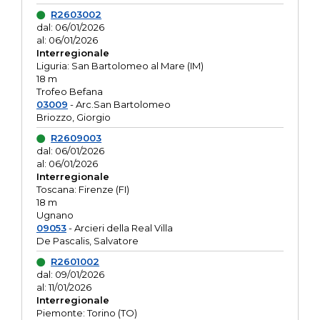
R2603002
dal: 06/01/2026
al: 06/01/2026
Interregionale
Liguria: San Bartolomeo al Mare (IM)
18 m
Trofeo Befana
03009
- Arc.San Bartolomeo
Briozzo, Giorgio
R2609003
dal: 06/01/2026
al: 06/01/2026
Interregionale
Toscana: Firenze (FI)
18 m
Ugnano
09053
- Arcieri della Real Villa
De Pascalis, Salvatore
R2601002
dal: 09/01/2026
al: 11/01/2026
Interregionale
Piemonte: Torino (TO)