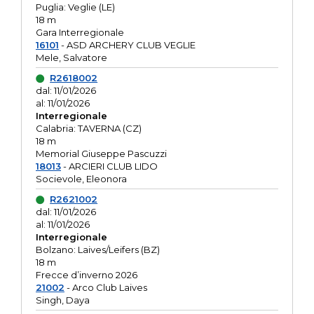
Puglia: Veglie (LE)
18 m
Gara Interregionale
16101
- ASD ARCHERY CLUB VEGLIE
Mele, Salvatore
R2618002
dal: 11/01/2026
al: 11/01/2026
Interregionale
Calabria: TAVERNA (CZ)
18 m
Memorial Giuseppe Pascuzzi
18013
- ARCIERI CLUB LIDO
Socievole, Eleonora
R2621002
dal: 11/01/2026
al: 11/01/2026
Interregionale
Bolzano: Laives/Leifers (BZ)
18 m
Frecce d’inverno 2026
21002
- Arco Club Laives
Singh, Daya