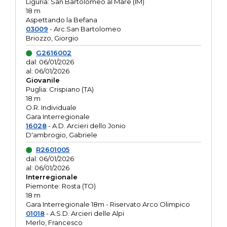
Liguria: San Bartolomeo al Mare (IM)
18 m
Aspettando la Befana
03009
- Arc.San Bartolomeo
Briozzo, Giorgio
G2616002
dal: 06/01/2026
al: 06/01/2026
Giovanile
Puglia: Crispiano (TA)
18 m
O.R. Individuale
Gara Interregionale
16028
- A.D. Arcieri dello Jonio
D'ambrogio, Gabriele
R2601005
dal: 06/01/2026
al: 06/01/2026
Interregionale
Piemonte: Rosta (TO)
18 m
Gara Interregionale 18m - Riservato Arco Olimpico
01018
- A.S.D. Arcieri delle Alpi
Merlo, Francesco