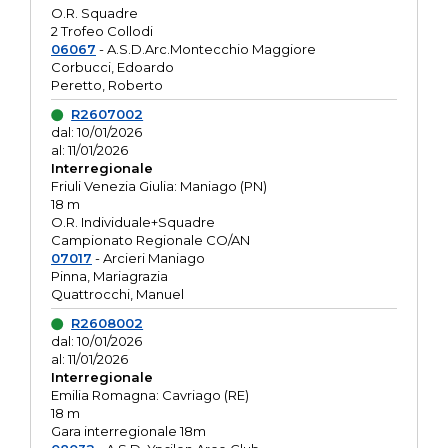
O.R. Squadre
2 Trofeo Collodi
06067
- A.S.D.Arc.Montecchio Maggiore
Corbucci, Edoardo
Peretto, Roberto
R2607002
dal: 10/01/2026
al: 11/01/2026
Interregionale
Friuli Venezia Giulia: Maniago (PN)
18 m
O.R. Individuale+Squadre
Campionato Regionale CO/AN
07017
- Arcieri Maniago
Pinna, Mariagrazia
Quattrocchi, Manuel
R2608002
dal: 10/01/2026
al: 11/01/2026
Interregionale
Emilia Romagna: Cavriago (RE)
18 m
Gara interregionale 18m