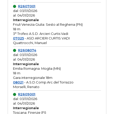
R2607001
dal: 03/01/2026
al: 04/01/2026
Interregionale
Friuli Venezia Giulia: Sesto al Reghena (PN)
18 m
3° Trofeo A.S.D. Arcieri Curtis Vadi
07025
- ASD ARCIERI CURTIS VADI
Quattrocchi, Manuel
R2608074
dal: 03/01/2026
al: 04/01/2026
Interregionale
Emilia Romagna: Moglia (MN)
18 m
Gara interregionale 18m
08021
- A.S.D.Comp.Arc.del Torrazzo
Morselli, Renato
R2609001
dal: 03/01/2026
al: 04/01/2026
Interregionale
Toscana: Firenze (FI)