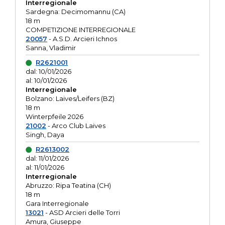
Interregionale
Sardegna: Decimomannu (CA)
18 m
COMPETIZIONE INTERREGIONALE
20057
- A.S.D. Arcieri Ichnos
Sanna, Vladimir
R2621001
dal: 10/01/2026
al: 10/01/2026
Interregionale
Bolzano: Laives/Leifers (BZ)
18 m
Winterpfeile 2026
21002
- Arco Club Laives
Singh, Daya
R2613002
dal: 11/01/2026
al: 11/01/2026
Interregionale
Abruzzo: Ripa Teatina (CH)
18 m
Gara Interregionale
13021
- ASD Arcieri delle Torri
Amura, Giuseppe