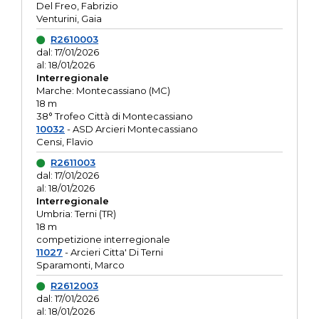
Del Freo, Fabrizio
Venturini, Gaia
R2610003
dal: 17/01/2026
al: 18/01/2026
Interregionale
Marche: Montecassiano (MC)
18 m
38° Trofeo Città di Montecassiano
10032
- ASD Arcieri Montecassiano
Censi, Flavio
R2611003
dal: 17/01/2026
al: 18/01/2026
Interregionale
Umbria: Terni (TR)
18 m
competizione interregionale
11027
- Arcieri Citta' Di Terni
Sparamonti, Marco
R2612003
dal: 17/01/2026
al: 18/01/2026