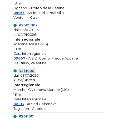
18 m
Ugnano – Trofeo della Befana
09053
- Arcieri della Real Villa
Venturini, Gaia
R2609002
dal: 03/01/2026
al: 04/01/2026
Interregionale
Toscana: Massa (MS)
18 m
Gara Interregionale
09067
- A.S.D. Comp. Frecce Apuane
De Biaso, Valentina
R2610001
dal: 03/01/2026
al: 04/01/2026
Interregionale
Marche: Civitanova Marche (MC)
18 m
Gara Interregionale
10003
- Arcieri Civitanova
Tagliaferri, Gabriele
R2611001