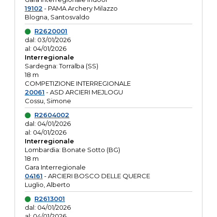
19102
- PAMA Archery Milazzo
Blogna, Santosvaldo
R2620001
dal: 03/01/2026
al: 04/01/2026
Interregionale
Sardegna: Torralba (SS)
18 m
COMPETIZIONE INTERREGIONALE
20061
- ASD ARCIERI MEJLOGU
Cossu, Simone
R2604002
dal: 04/01/2026
al: 04/01/2026
Interregionale
Lombardia: Bonate Sotto (BG)
18 m
Gara Interregionale
04161
- ARCIERI BOSCO DELLE QUERCE
Luglio, Alberto
R2613001
dal: 04/01/2026
al: 04/01/2026