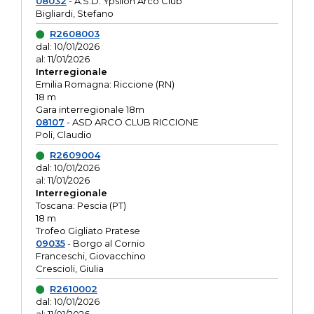
08032
- A.S.D. Ypsilon Arco Club
Bigliardi, Stefano
R2608003
dal: 10/01/2026
al: 11/01/2026
Interregionale
Emilia Romagna: Riccione (RN)
18 m
Gara interregionale 18m
08107
- ASD ARCO CLUB RICCIONE
Poli, Claudio
R2609004
dal: 10/01/2026
al: 11/01/2026
Interregionale
Toscana: Pescia (PT)
18 m
Trofeo Gigliato Pratese
09035
- Borgo al Cornio
Franceschi, Giovacchino
Crescioli, Giulia
R2610002
dal: 10/01/2026