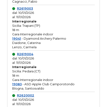
Cagnacci, Fabio
R2619003
dal: 10/01/2026
al: 11/01/2026
Interregionale
Sicilia: Trapani (TP)
18 m
Gara Interregionale indoor
19041
- Dyamond Archery Palermo
Daidone, Caterina
Lenzo, Carmela
R2619004
dal: 10/01/2026
al: 11/01/2026
Interregionale
Sicilia: Pedara (CT)
18 m
Gara Interregionale indoor
19083
- ASD Apple Club Camporotondo
Blogna, Santosvaldo
R2620002
dal: 10/01/2026
al: 11/01/2026