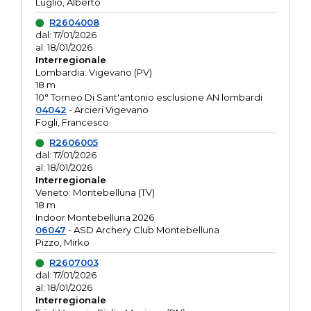
Luglio, Alberto
R2604008
dal: 17/01/2026
al: 18/01/2026
Interregionale
Lombardia: Vigevano (PV)
18 m
10° Torneo Di Sant'antonio esclusione AN lombardi
04042
- Arcieri Vigevano
Fogli, Francesco
R2606005
dal: 17/01/2026
al: 18/01/2026
Interregionale
Veneto: Montebelluna (TV)
18 m
Indoor Montebelluna 2026
06047
- ASD Archery Club Montebelluna
Pizzo, Mirko
R2607003
dal: 17/01/2026
al: 18/01/2026
Interregionale