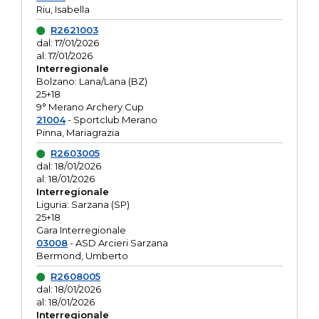
Riu, Isabella
R2621003
dal: 17/01/2026
al: 17/01/2026
Interregionale
Bolzano: Lana/Lana (BZ)
25+18
9° Merano Archery Cup
21004
- Sportclub Merano
Pinna, Mariagrazia
R2603005
dal: 18/01/2026
al: 18/01/2026
Interregionale
Liguria: Sarzana (SP)
25+18
Gara Interregionale
03008
- ASD Arcieri Sarzana
Bermond, Umberto
R2608005
dal: 18/01/2026
al: 18/01/2026
Interregionale