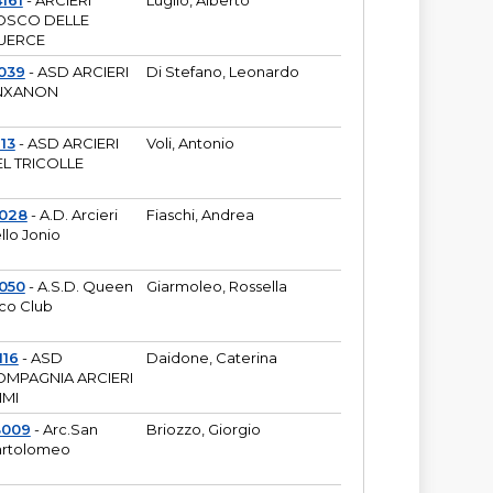
161
- ARCIERI
Luglio, Alberto
OSCO DELLE
UERCE
039
- ASD ARCIERI
Di Stefano, Leonardo
NXANON
113
- ASD ARCIERI
Voli, Antonio
L TRICOLLE
6028
- A.D. Arcieri
Fiaschi, Andrea
llo Jonio
050
- A.S.D. Queen
Giarmoleo, Rossella
co Club
116
- ASD
Daidone, Caterina
MPAGNIA ARCIERI
IMI
3009
- Arc.San
Briozzo, Giorgio
rtolomeo