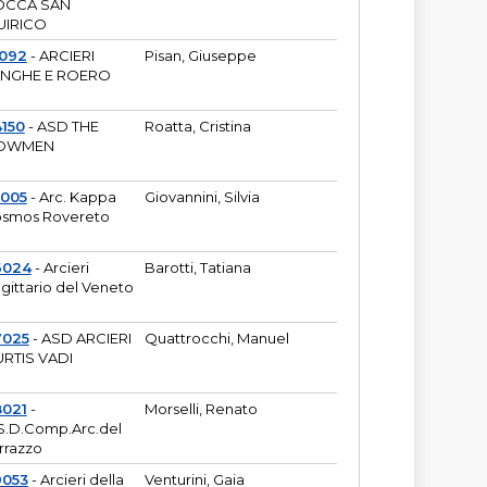
OCCA SAN
UIRICO
1092
- ARCIERI
Pisan, Giuseppe
ANGHE E ROERO
150
- ASD THE
Roatta, Cristina
OWMEN
5005
- Arc. Kappa
Giovannini, Silvia
smos Rovereto
6024
- Arcieri
Barotti, Tatiana
gittario del Veneto
7025
- ASD ARCIERI
Quattrocchi, Manuel
RTIS VADI
8021
-
Morselli, Renato
S.D.Comp.Arc.del
rrazzo
9053
- Arcieri della
Venturini, Gaia