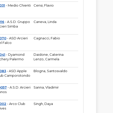
031
- Medio Chienti
Censi, Flavio
016
- A.S.D. Gruppo
Caneva, Linda
cieri Simba
2070
- ASD Arcieri
Cagnacci, Fabio
l Falco
041
- Dyamond
Daidone, Caterina
chery Palermo
Lenzo, Carmela
083
- ASD Apple
Blogna, Santosvaldo
ub Camporotondo
0057
- A.S.D. Arcieri
Sanna, Vladimir
hnos
1002
- Arco Club
Singh, Daya
ives