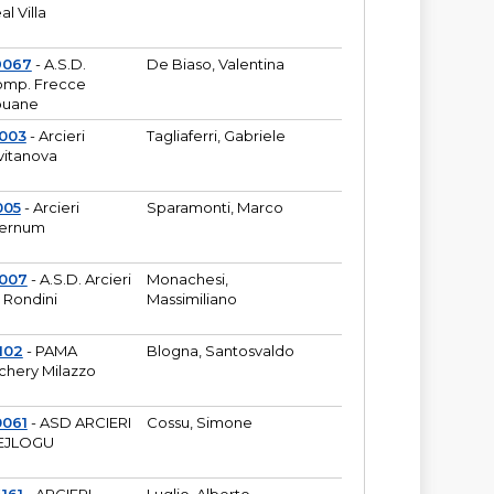
al Villa
9067
- A.S.D.
De Biaso, Valentina
mp. Frecce
puane
003
- Arcieri
Tagliaferri, Gabriele
vitanova
005
- Arcieri
Sparamonti, Marco
fernum
2007
- A.S.D. Arcieri
Monachesi,
 Rondini
Massimiliano
102
- PAMA
Blogna, Santosvaldo
chery Milazzo
0061
- ASD ARCIERI
Cossu, Simone
EJLOGU