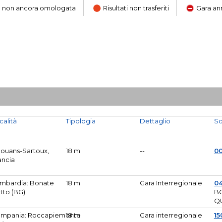
ara non ancora omologata
Risultati non trasferiti
Gara an
calità
Tipologia
Dettaglio
So
Mouans-Sartoux,
18 m
--
0
ancia
mbardia: Bonate
18 m
Gara Interregionale
04
tto (BG)
B
Q
mpania: Roccapiemonte
18 m
Gara interregionale
15