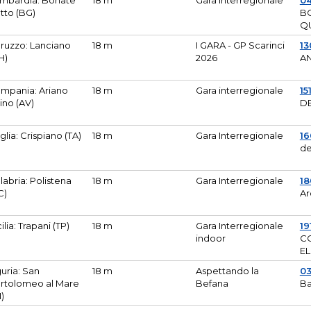
mbardia: Bonate
18 m
Gara Interregionale
04
tto (BG)
B
Q
ruzzo: Lanciano
18 m
I GARA - GP Scarinci
13
H)
2026
A
mpania: Ariano
18 m
Gara interregionale
15
pino (AV)
DE
glia: Crispiano (TA)
18 m
Gara Interregionale
1
de
labria: Polistena
18 m
Gara Interregionale
18
C)
Ar
cilia: Trapani (TP)
18 m
Gara Interregionale
19
indoor
CO
EL
guria: San
18 m
Aspettando la
0
rtolomeo al Mare
Befana
Ba
M)