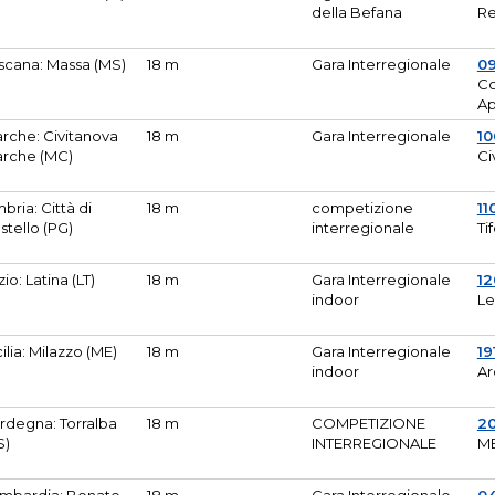
della Befana
Re
scana: Massa (MS)
18 m
Gara Interregionale
0
Co
A
rche: Civitanova
18 m
Gara Interregionale
10
rche (MC)
Ci
bria: Città di
18 m
competizione
11
stello (PG)
interregionale
Ti
zio: Latina (LT)
18 m
Gara Interregionale
1
indoor
Le
cilia: Milazzo (ME)
18 m
Gara Interregionale
19
indoor
Ar
rdegna: Torralba
18 m
COMPETIZIONE
2
S)
INTERREGIONALE
M