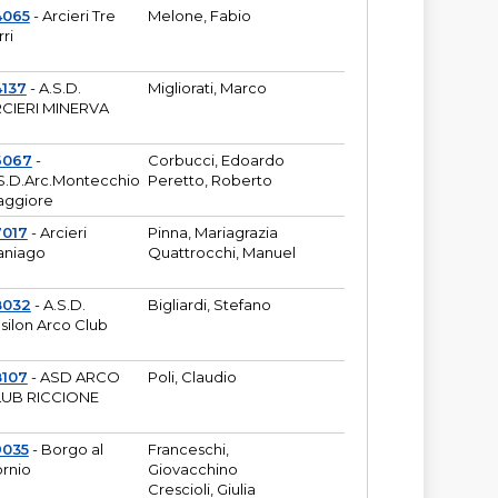
4065
- Arcieri Tre
Melone, Fabio
rri
137
- A.S.D.
Migliorati, Marco
CIERI MINERVA
6067
-
Corbucci, Edoardo
S.D.Arc.Montecchio
Peretto, Roberto
ggiore
7017
- Arcieri
Pinna, Mariagrazia
aniago
Quattrocchi, Manuel
8032
- A.S.D.
Bigliardi, Stefano
silon Arco Club
8107
- ASD ARCO
Poli, Claudio
UB RICCIONE
9035
- Borgo al
Franceschi,
rnio
Giovacchino
Crescioli, Giulia