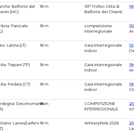
rche: Belforte del
18 m
39° Trofeo Città di
10
ienti (MC)
Belforte del Chienti.
bria: Panicale
18 m
competizione
11
G)
interregionale
Ar
zio: Latina (LT)
18 m
Gara Interregionale
1
indoor
De
cilia: Trapani (TP)
18 m
Gara Interregionale
19
indoor
Ar
cilia: Pedara (CT)
18 m
Gara Interregionale
19
indoor
Cl
rdegna: Decimomannu
18 m
COMPETIZIONE
2
A)
INTERREGIONALE
Ic
lzano: Laives/Leifers
18 m
Winterpfeile 2026
2
Z)
La