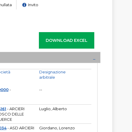
nullata
Invito
cietà
Designazione
arbitrale
0000
-
--
161
- ARCIERI
Luglio, Alberto
OSCO DELLE
UERCE
034
- ASD ARCIERI
Giordano, Lorenzo