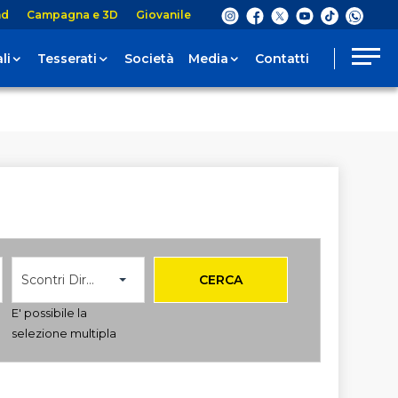
nd
Campagna e 3D
Giovanile
li
Tesserati
Società
Media
Contatti
Scontri Diretti
CERCA
E' possibile la
selezione multipla