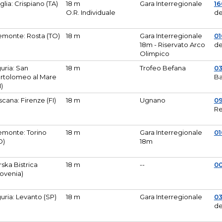
glia: Crispiano (TA)
18 m
Gara Interregionale
1
O.R. Individuale
de
emonte: Rosta (TO)
18 m
Gara Interregionale
01
18m - Riservato Arco
de
Olimpico
guria: San
18 m
Trofeo Befana
0
rtolomeo al Mare
Ba
M)
scana: Firenze (FI)
18 m
Ugnano
0
Re
emonte: Torino
18 m
Gara Interregionale
0
O)
18m
lirska Bistrica
18 m
--
0
lovenia)
guria: Levanto (SP)
18 m
Gara Interregionale
0
de