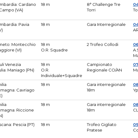
mbardia: Cardano
18 m
8° Challenge Tre
0
 Campo (VA)
Torri
To
mbardia: Pavia
18 m
Gara Interregionale
04
V)
AR
neto: Montecchio
18 m
2 Trofeo Collodi
0
ggiore (VI)
O.R. Squadre
A.
Ma
iuli Venezia
18 m
Campionato
0
ulia: Maniago (PN)
O.R.
Regionale CO/AN
M
Individuale+Squadre
ilia
18 m
Gara interregionale
0
magna: Cavriago
18m
Yp
E)
ilia
18 m
Gara interregionale
0
magna: Riccione
18m
CL
N)
scana: Pescia (PT)
18 m
Trofeo Gigliato
0
Pratese
Co