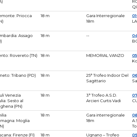
A)
R
Q
emonte: Priocca
18 m
Gara Interregionale
0
N)
18m
L
mbardia: Assago
18 m
--
04
I)
B
ento: Rovereto (TN)
18 m
MEMORIAL VANZO
0
Ko
neto: Tribano (PD)
18 m
25° Trofeo Indoor Del
0
Sagittario
Sa
iuli Venezia
18 m
3° Trofeo A.S.D.
0
ulia: Sesto al
Arcieri Curtis Vadi
CU
ghena (PN)
ilia
18 m
Gara interregionale
0
magna: Moglia
18m
A.
N)
To
scana: Firenze (FI)
18 m
Ugnano – Trofeo
0