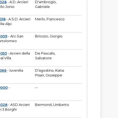
6028
- A.D. Arcieri
D'ambrogio,
llo Jonio
Gabriele
018
- A.S.D. Arcieri
Merlo, Francesco
lle Alpi
3009
- Arc.San
Briozzo, Giorgio
rtolomeo
9053
- Arcieri della
De Pascalis,
al Villa
Salvatore
1066
- Iuvenilia
D'agostino, Katia
Pisan, Giuseppe
0000
-
--
3028
- ASD Arcieri
Bermond, Umberto
i 3 Borghi