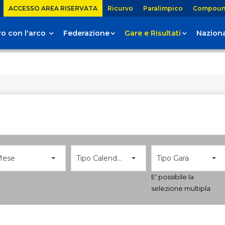
ACCESSO AREA RISERVATA
Ricurvo
Paralimpico
Compou
tiro con l'arco
Federazione
Gare e Risultati
Naziona
Mese
Tipo Calendario
Tipo Gara
E' possibile la
selezione multipla