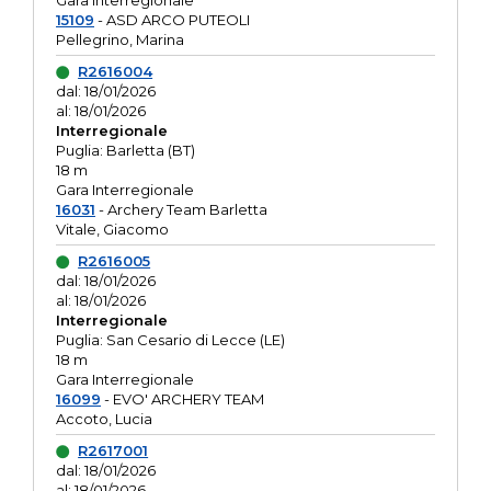
Gara interregionale
15109
- ASD ARCO PUTEOLI
Pellegrino, Marina
R2616004
dal: 18/01/2026
al: 18/01/2026
Interregionale
Puglia: Barletta (BT)
18 m
Gara Interregionale
16031
- Archery Team Barletta
Vitale, Giacomo
R2616005
dal: 18/01/2026
al: 18/01/2026
Interregionale
Puglia: San Cesario di Lecce (LE)
18 m
Gara Interregionale
16099
- EVO' ARCHERY TEAM
Accoto, Lucia
R2617001
dal: 18/01/2026
al: 18/01/2026