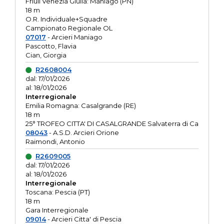
Friuli Venezia Giulia: Maniago (PN)
18 m
O.R. Individuale+Squadre
Campionato Regionale OL
07017
- Arcieri Maniago
Pascotto, Flavia
Cian, Giorgia
R2608004
dal: 17/01/2026
al: 18/01/2026
Interregionale
Emilia Romagna: Casalgrande (RE)
18 m
25° TROFEO CITTA' DI CASALGRANDE Salvaterra di Ca
08043
- A.S.D. Arcieri Orione
Raimondi, Antonio
R2609005
dal: 17/01/2026
al: 18/01/2026
Interregionale
Toscana: Pescia (PT)
18 m
Gara Interregionale
09014
- Arcieri Citta' di Pescia