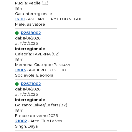
Puglia: Veglie (LE)
18 m
Gara Interregionale
16101
- ASD ARCHERY CLUB VEGLIE
Mele, Salvatore
R2618002
dal: 11/01/2026
al: 11/01/2026
Interregionale
Calabria: TAVERNA (CZ)
18 m
Memorial Giuseppe Pascuzzi
18013
- ARCIERI CLUB LIDO
Socievole, Eleonora
R2621002
dal: 11/01/2026
al: 11/01/2026
Interregionale
Bolzano: Laives/Leifers (BZ)
18 m
Frecce d’inverno 2026
21002
- Arco Club Laives
Singh, Daya