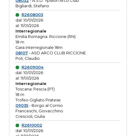
08032
- A.S.D. Ypsilon Arco Club
Bigliardi, Stefano
R2608003
dal: 10/01/2026
al: 11/01/2026
Interregionale
Emilia Romagna: Riccione (RN)
18 m
Gara interregionale 18m
08107
- ASD ARCO CLUB RICCIONE
Poli, Claudio
R2609004
dal: 10/01/2026
al: 11/01/2026
Interregionale
Toscana: Pescia (PT)
18 m
Trofeo Gigliato Pratese
09035
- Borgo al Cornio
Franceschi, Giovacchino
Crescioli, Giulia
R2610002
dal: 10/01/2026