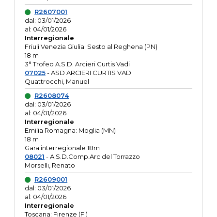
R2607001
dal: 03/01/2026
al: 04/01/2026
Interregionale
Friuli Venezia Giulia: Sesto al Reghena (PN)
18 m
3° Trofeo A.S.D. Arcieri Curtis Vadi
07025
- ASD ARCIERI CURTIS VADI
Quattrocchi, Manuel
R2608074
dal: 03/01/2026
al: 04/01/2026
Interregionale
Emilia Romagna: Moglia (MN)
18 m
Gara interregionale 18m
08021
- A.S.D.Comp.Arc.del Torrazzo
Morselli, Renato
R2609001
dal: 03/01/2026
al: 04/01/2026
Interregionale
Toscana: Firenze (FI)