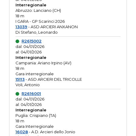
Interregionale
Abruzzo: Lanciano (CH)
18 m
I GARA - GP Scarinci 2026
13039
- ASD ARCIERI ANXANON
Di Stefano, Leonardo
R2615002
dal: 04/01/2026
al: 04/01/2026
Interregionale
Campania: Ariano Irpino (AV)
18 m
Gara interregionale
15113
- ASD ARCIERI DEL TRICOLLE
Voli, Antonio
R2616001
dal: 04/01/2026
al: 04/01/2026
Interregionale
Puglia: Crispiano (TA)
18 m
Gara Interregionale
16028
- A.D. Arcieri dello Jonio