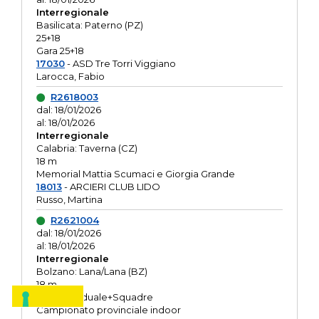
Interregionale
Basilicata: Paterno (PZ)
25+18
Gara 25+18
17030
- ASD Tre Torri Viggiano
Larocca, Fabio
R2618003
dal: 18/01/2026
al: 18/01/2026
Interregionale
Calabria: Taverna (CZ)
18 m
Memorial Mattia Scumaci e Giorgia Grande
18013
- ARCIERI CLUB LIDO
Russo, Martina
R2621004
dal: 18/01/2026
al: 18/01/2026
Interregionale
Bolzano: Lana/Lana (BZ)
18 m
O.R. Individuale+Squadre
Campionato provinciale indoor