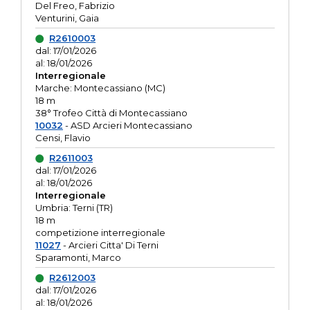
Del Freo, Fabrizio
Venturini, Gaia
R2610003
dal: 17/01/2026
al: 18/01/2026
Interregionale
Marche: Montecassiano (MC)
18 m
38° Trofeo Città di Montecassiano
10032
- ASD Arcieri Montecassiano
Censi, Flavio
R2611003
dal: 17/01/2026
al: 18/01/2026
Interregionale
Umbria: Terni (TR)
18 m
competizione interregionale
11027
- Arcieri Citta' Di Terni
Sparamonti, Marco
R2612003
dal: 17/01/2026
al: 18/01/2026