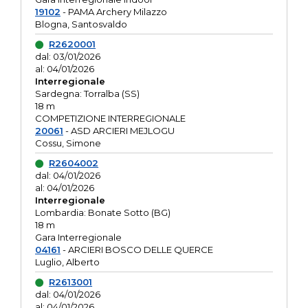
19102
- PAMA Archery Milazzo
Blogna, Santosvaldo
R2620001
dal: 03/01/2026
al: 04/01/2026
Interregionale
Sardegna: Torralba (SS)
18 m
COMPETIZIONE INTERREGIONALE
20061
- ASD ARCIERI MEJLOGU
Cossu, Simone
R2604002
dal: 04/01/2026
al: 04/01/2026
Interregionale
Lombardia: Bonate Sotto (BG)
18 m
Gara Interregionale
04161
- ARCIERI BOSCO DELLE QUERCE
Luglio, Alberto
R2613001
dal: 04/01/2026
al: 04/01/2026