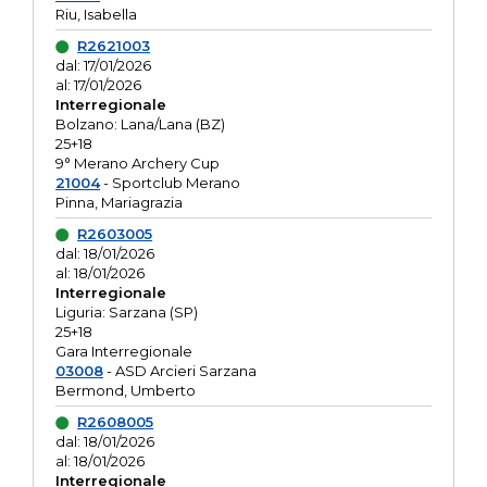
Riu, Isabella
R2621003
dal: 17/01/2026
al: 17/01/2026
Interregionale
Bolzano: Lana/Lana (BZ)
25+18
9° Merano Archery Cup
21004
- Sportclub Merano
Pinna, Mariagrazia
R2603005
dal: 18/01/2026
al: 18/01/2026
Interregionale
Liguria: Sarzana (SP)
25+18
Gara Interregionale
03008
- ASD Arcieri Sarzana
Bermond, Umberto
R2608005
dal: 18/01/2026
al: 18/01/2026
Interregionale