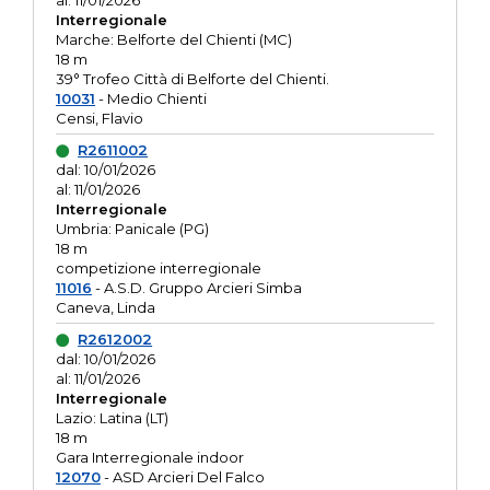
al: 11/01/2026
Interregionale
Marche: Belforte del Chienti (MC)
18 m
39° Trofeo Città di Belforte del Chienti.
10031
- Medio Chienti
Censi, Flavio
R2611002
dal: 10/01/2026
al: 11/01/2026
Interregionale
Umbria: Panicale (PG)
18 m
competizione interregionale
11016
- A.S.D. Gruppo Arcieri Simba
Caneva, Linda
R2612002
dal: 10/01/2026
al: 11/01/2026
Interregionale
Lazio: Latina (LT)
18 m
Gara Interregionale indoor
12070
- ASD Arcieri Del Falco