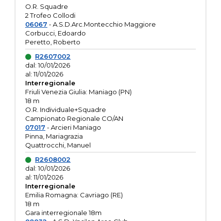
O.R. Squadre
2 Trofeo Collodi
06067
- A.S.D.Arc.Montecchio Maggiore
Corbucci, Edoardo
Peretto, Roberto
R2607002
dal: 10/01/2026
al: 11/01/2026
Interregionale
Friuli Venezia Giulia: Maniago (PN)
18 m
O.R. Individuale+Squadre
Campionato Regionale CO/AN
07017
- Arcieri Maniago
Pinna, Mariagrazia
Quattrocchi, Manuel
R2608002
dal: 10/01/2026
al: 11/01/2026
Interregionale
Emilia Romagna: Cavriago (RE)
18 m
Gara interregionale 18m