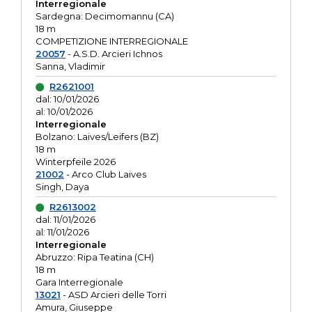
Interregionale
Sardegna: Decimomannu (CA)
18 m
COMPETIZIONE INTERREGIONALE
20057
- A.S.D. Arcieri Ichnos
Sanna, Vladimir
R2621001
dal: 10/01/2026
al: 10/01/2026
Interregionale
Bolzano: Laives/Leifers (BZ)
18 m
Winterpfeile 2026
21002
- Arco Club Laives
Singh, Daya
R2613002
dal: 11/01/2026
al: 11/01/2026
Interregionale
Abruzzo: Ripa Teatina (CH)
18 m
Gara Interregionale
13021
- ASD Arcieri delle Torri
Amura, Giuseppe