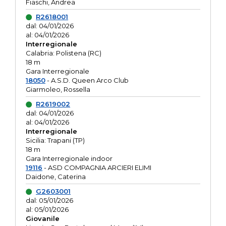
Fiaschi, Andrea
R2618001
dal: 04/01/2026
al: 04/01/2026
Interregionale
Calabria: Polistena (RC)
18 m
Gara Interregionale
18050
- A.S.D. Queen Arco Club
Giarmoleo, Rossella
R2619002
dal: 04/01/2026
al: 04/01/2026
Interregionale
Sicilia: Trapani (TP)
18 m
Gara Interregionale indoor
19116
- ASD COMPAGNIA ARCIERI ELIMI
Daidone, Caterina
G2603001
dal: 05/01/2026
al: 05/01/2026
Giovanile