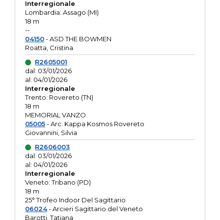
Interregionale
Lombardia: Assago (MI)
18 m
--
04150
- ASD THE BOWMEN
Roatta, Cristina
R2605001
dal: 03/01/2026
al: 04/01/2026
Interregionale
Trento: Rovereto (TN)
18 m
MEMORIAL VANZO
05005
- Arc. Kappa Kosmos Rovereto
Giovannini, Silvia
R2606003
dal: 03/01/2026
al: 04/01/2026
Interregionale
Veneto: Tribano (PD)
18 m
25° Trofeo Indoor Del Sagittario
06024
- Arcieri Sagittario del Veneto
Barotti, Tatiana