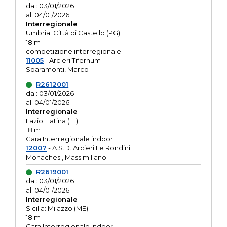
dal: 03/01/2026
al: 04/01/2026
Interregionale
Umbria: Città di Castello (PG)
18 m
competizione interregionale
11005
- Arcieri Tifernum
Sparamonti, Marco
R2612001
dal: 03/01/2026
al: 04/01/2026
Interregionale
Lazio: Latina (LT)
18 m
Gara Interregionale indoor
12007
- A.S.D. Arcieri Le Rondini
Monachesi, Massimiliano
R2619001
dal: 03/01/2026
al: 04/01/2026
Interregionale
Sicilia: Milazzo (ME)
18 m
Gara Interregionale indoor