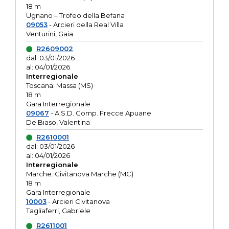
18 m
Ugnano – Trofeo della Befana
09053
- Arcieri della Real Villa
Venturini, Gaia
R2609002
dal: 03/01/2026
al: 04/01/2026
Interregionale
Toscana: Massa (MS)
18 m
Gara Interregionale
09067
- A.S.D. Comp. Frecce Apuane
De Biaso, Valentina
R2610001
dal: 03/01/2026
al: 04/01/2026
Interregionale
Marche: Civitanova Marche (MC)
18 m
Gara Interregionale
10003
- Arcieri Civitanova
Tagliaferri, Gabriele
R2611001