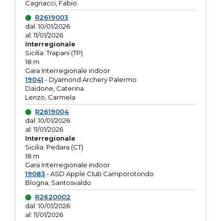
Cagnacci, Fabio
R2619003
dal: 10/01/2026
al: 11/01/2026
Interregionale
Sicilia: Trapani (TP)
18 m
Gara Interregionale indoor
19041
- Dyamond Archery Palermo
Daidone, Caterina
Lenzo, Carmela
R2619004
dal: 10/01/2026
al: 11/01/2026
Interregionale
Sicilia: Pedara (CT)
18 m
Gara Interregionale indoor
19083
- ASD Apple Club Camporotondo
Blogna, Santosvaldo
R2620002
dal: 10/01/2026
al: 11/01/2026