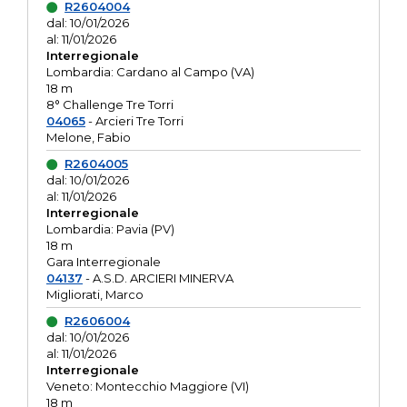
R2604004
dal: 10/01/2026
al: 11/01/2026
Interregionale
Lombardia: Cardano al Campo (VA)
18 m
8° Challenge Tre Torri
04065
- Arcieri Tre Torri
Melone, Fabio
R2604005
dal: 10/01/2026
al: 11/01/2026
Interregionale
Lombardia: Pavia (PV)
18 m
Gara Interregionale
04137
- A.S.D. ARCIERI MINERVA
Migliorati, Marco
R2606004
dal: 10/01/2026
al: 11/01/2026
Interregionale
Veneto: Montecchio Maggiore (VI)
18 m