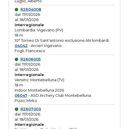
Luglio, Alberto
R2604008
dal: 17/01/2026
al: 18/01/2026
Interregionale
Lombardia: Vigevano (PV)
18 m
10° Torneo Di Sant'antonio esclusione AN lombardi
04042
- Arcieri Vigevano
Fogli, Francesco
R2606005
dal: 17/01/2026
al: 18/01/2026
Interregionale
Veneto: Montebelluna (TV)
18 m
Indoor Montebelluna 2026
06047
- ASD Archery Club Montebelluna
Pizzo, Mirko
R2607003
dal: 17/01/2026
al: 18/01/2026
Interregionale