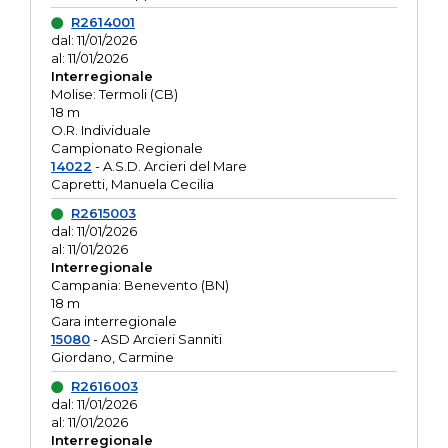
R2614001
dal: 11/01/2026
al: 11/01/2026
Interregionale
Molise: Termoli (CB)
18 m
O.R. Individuale
Campionato Regionale
14022
- A.S.D. Arcieri del Mare
Capretti, Manuela Cecilia
R2615003
dal: 11/01/2026
al: 11/01/2026
Interregionale
Campania: Benevento (BN)
18 m
Gara interregionale
15080
- ASD Arcieri Sanniti
Giordano, Carmine
R2616003
dal: 11/01/2026
al: 11/01/2026
Interregionale