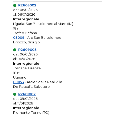
R2603002
dal: 06/01/2026
al: 06/01/2026
Interregionale
Liguria: San Bartolomeo al Mare (IM)
18 m
Trofeo Befana
03009
- Arc.San Bartolomeo
Briozzo, Giorgio
R2609003
dal: 06/01/2026
al: 06/01/2026
Interregionale
Toscana: Firenze (FI)
18 m
Ugnano
09053
- Arcieri della Real Villa
De Pascalis, Salvatore
R2601002
dal: 09/01/2026
al: 11/01/2026
Interregionale
Piemonte: Torino (TO)