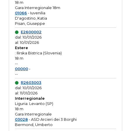
18 m
Gara Interregionale 18m
01066
- Iuvenilia
D'agostino, Katia
Pisan, Giuseppe
E2600002
dal: 10/01/2026
al: 10/01/2026
Estere
: Ilirska Bistrica (Slovenia)
18 m
--
00000
-
--
R2603003
dal: 10/01/2026
al: 11/01/2026
Interregionale
Liguria: Levanto (SP)
18 m
Gara Interregionale
03028
- ASD Arcieri dei 3 Borghi
Bermond, Umberto