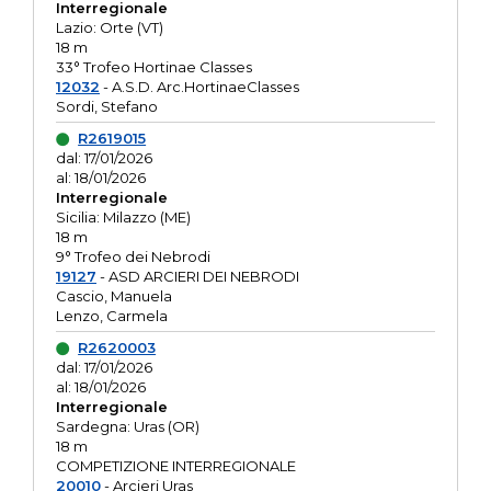
Interregionale
Lazio: Orte (VT)
18 m
33° Trofeo Hortinae Classes
12032
- A.S.D. Arc.HortinaeClasses
Sordi, Stefano
R2619015
dal: 17/01/2026
al: 18/01/2026
Interregionale
Sicilia: Milazzo (ME)
18 m
9° Trofeo dei Nebrodi
19127
- ASD ARCIERI DEI NEBRODI
Cascio, Manuela
Lenzo, Carmela
R2620003
dal: 17/01/2026
al: 18/01/2026
Interregionale
Sardegna: Uras (OR)
18 m
COMPETIZIONE INTERREGIONALE
20010
- Arcieri Uras