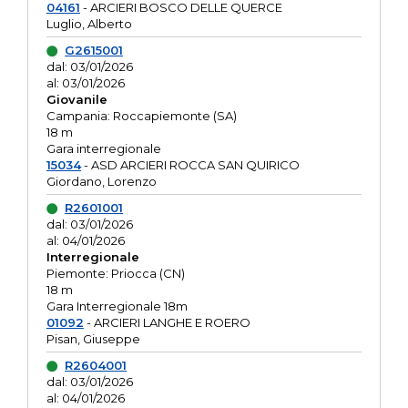
04161
- ARCIERI BOSCO DELLE QUERCE
Luglio, Alberto
G2615001
dal: 03/01/2026
al: 03/01/2026
Giovanile
Campania: Roccapiemonte (SA)
18 m
Gara interregionale
15034
- ASD ARCIERI ROCCA SAN QUIRICO
Giordano, Lorenzo
R2601001
dal: 03/01/2026
al: 04/01/2026
Interregionale
Piemonte: Priocca (CN)
18 m
Gara Interregionale 18m
01092
- ARCIERI LANGHE E ROERO
Pisan, Giuseppe
R2604001
dal: 03/01/2026
al: 04/01/2026