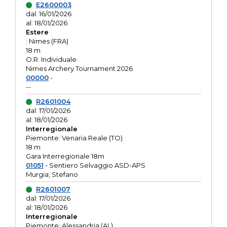
E2600003
dal: 16/01/2026
al: 18/01/2026
Estere
: Nimes (FRA)
18 m
O.R. Individuale
Nimes Archery Tournament 2026
00000
-
--
R2601004
dal: 17/01/2026
al: 18/01/2026
Interregionale
Piemonte: Venaria Reale (TO)
18 m
Gara Interregionale 18m
01051
- Sentiero Selvaggio ASD-APS
Murgia, Stefano
R2601007
dal: 17/01/2026
al: 18/01/2026
Interregionale
Piemonte: Alessandria (AL)