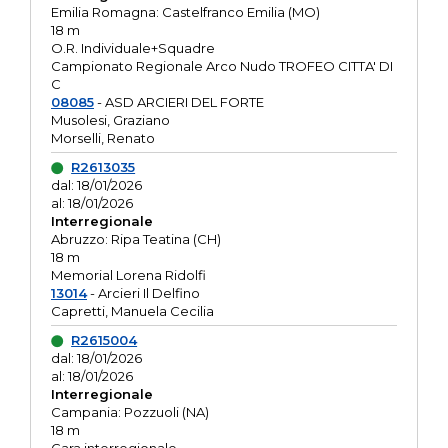
Emilia Romagna: Castelfranco Emilia (MO)
18 m
O.R. Individuale+Squadre
Campionato Regionale Arco Nudo TROFEO CITTA' DI
C
08085
- ASD ARCIERI DEL FORTE
Musolesi, Graziano
Morselli, Renato
R2613035
dal: 18/01/2026
al: 18/01/2026
Interregionale
Abruzzo: Ripa Teatina (CH)
18 m
Memorial Lorena Ridolfi
13014
- Arcieri Il Delfino
Capretti, Manuela Cecilia
R2615004
dal: 18/01/2026
al: 18/01/2026
Interregionale
Campania: Pozzuoli (NA)
18 m