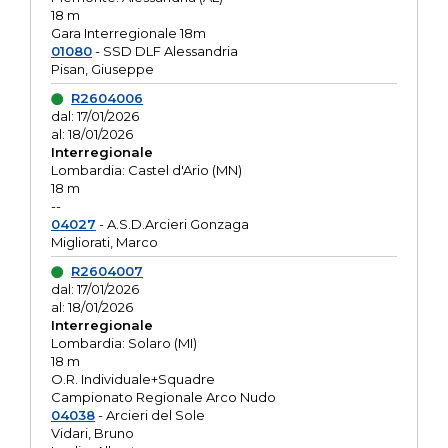
18 m
Gara Interregionale 18m
01080
- SSD DLF Alessandria
Pisan, Giuseppe
R2604006
dal: 17/01/2026
al: 18/01/2026
Interregionale
Lombardia: Castel d'Ario (MN)
18 m
--
04027
- A.S.D.Arcieri Gonzaga
Migliorati, Marco
R2604007
dal: 17/01/2026
al: 18/01/2026
Interregionale
Lombardia: Solaro (MI)
18 m
O.R. Individuale+Squadre
Campionato Regionale Arco Nudo
04038
- Arcieri del Sole
Vidari, Bruno