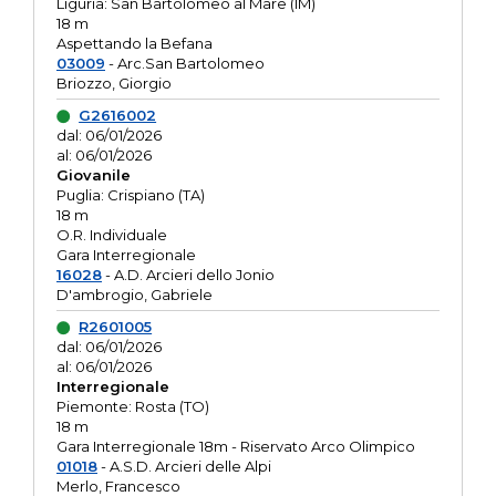
Liguria: San Bartolomeo al Mare (IM)
18 m
Aspettando la Befana
03009
- Arc.San Bartolomeo
Briozzo, Giorgio
G2616002
dal: 06/01/2026
al: 06/01/2026
Giovanile
Puglia: Crispiano (TA)
18 m
O.R. Individuale
Gara Interregionale
16028
- A.D. Arcieri dello Jonio
D'ambrogio, Gabriele
R2601005
dal: 06/01/2026
al: 06/01/2026
Interregionale
Piemonte: Rosta (TO)
18 m
Gara Interregionale 18m - Riservato Arco Olimpico
01018
- A.S.D. Arcieri delle Alpi
Merlo, Francesco