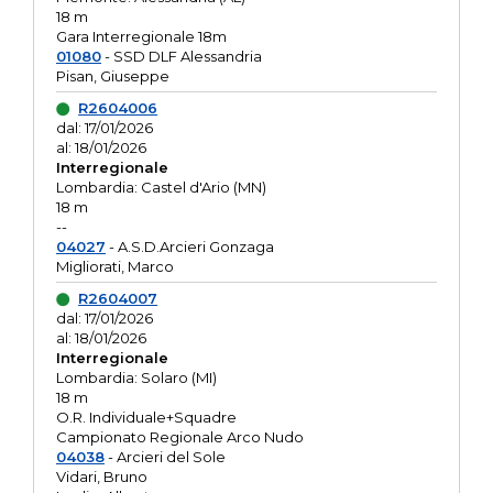
18 m
Gara Interregionale 18m
01080
- SSD DLF Alessandria
Pisan, Giuseppe
R2604006
dal: 17/01/2026
al: 18/01/2026
Interregionale
Lombardia: Castel d'Ario (MN)
18 m
--
04027
- A.S.D.Arcieri Gonzaga
Migliorati, Marco
R2604007
dal: 17/01/2026
al: 18/01/2026
Interregionale
Lombardia: Solaro (MI)
18 m
O.R. Individuale+Squadre
Campionato Regionale Arco Nudo
04038
- Arcieri del Sole
Vidari, Bruno