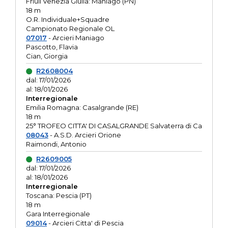
Friuli Venezia Giulia: Maniago (PN)
18 m
O.R. Individuale+Squadre
Campionato Regionale OL
07017
- Arcieri Maniago
Pascotto, Flavia
Cian, Giorgia
R2608004
dal: 17/01/2026
al: 18/01/2026
Interregionale
Emilia Romagna: Casalgrande (RE)
18 m
25° TROFEO CITTA' DI CASALGRANDE Salvaterra di Ca
08043
- A.S.D. Arcieri Orione
Raimondi, Antonio
R2609005
dal: 17/01/2026
al: 18/01/2026
Interregionale
Toscana: Pescia (PT)
18 m
Gara Interregionale
09014
- Arcieri Citta' di Pescia