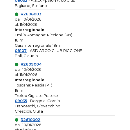
08032
- A.S.D. Ypsilon Arco Club
Bigliardi, Stefano
R2608003
dal: 10/01/2026
al: 11/01/2026
Interregionale
Emilia Romagna: Riccione (RN)
18 m
Gara interregionale 18m
08107
- ASD ARCO CLUB RICCIONE
Poli, Claudio
R2609004
dal: 10/01/2026
al: 11/01/2026
Interregionale
Toscana: Pescia (PT)
18 m
Trofeo Gigliato Pratese
09035
- Borgo al Cornio
Franceschi, Giovacchino
Crescioli, Giulia
R2610002
dal: 10/01/2026