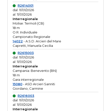
R2614001
dal: 11/01/2026
al: 11/01/2026
Interregionale
Molise: Termoli (CB)
18 m
O.R. Individuale
Campionato Regionale
14022
- A.S.D. Arcieri del Mare
Capretti, Manuela Cecilia
R2615003
dal: 11/01/2026
al: 11/01/2026
Interregionale
Campania: Benevento (BN)
18 m
Gara interregionale
15080
- ASD Arcieri Sanniti
Giordano, Carmine
R2616003
dal: 11/01/2026
al: 11/01/2026
Interregionale