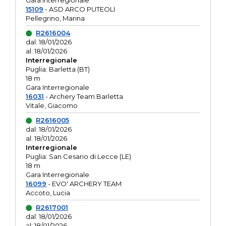
Gara interregionale
15109
- ASD ARCO PUTEOLI
Pellegrino, Marina
R2616004
dal: 18/01/2026
al: 18/01/2026
Interregionale
Puglia: Barletta (BT)
18 m
Gara Interregionale
16031
- Archery Team Barletta
Vitale, Giacomo
R2616005
dal: 18/01/2026
al: 18/01/2026
Interregionale
Puglia: San Cesario di Lecce (LE)
18 m
Gara Interregionale
16099
- EVO' ARCHERY TEAM
Accoto, Lucia
R2617001
dal: 18/01/2026
al: 18/01/2026