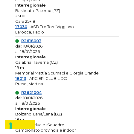
Interregionale
Basilicata: Paterno (PZ)
25+18
Gara 25+18
17030
- ASD Tre Torri Viggiano
Larocca, Fabio
R2618003
dal: 18/01/2026
al: 18/01/2026
Interregionale
Calabria: Taverna (CZ)
18 m
Memorial Mattia Scumaci e Giorgia Grande
18013
- ARCIERI CLUB LIDO
Russo, Martina
R2621004
dal: 18/01/2026
al: 18/01/2026
Interregionale
Bolzano: Lana/Lana (BZ)
18 m
O.R. Individuale+Squadre
Campionato provinciale indoor