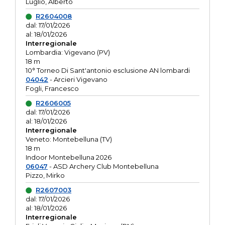
Luglio, Alberto
R2604008
dal: 17/01/2026
al: 18/01/2026
Interregionale
Lombardia: Vigevano (PV)
18 m
10° Torneo Di Sant'antonio esclusione AN lombardi
04042
- Arcieri Vigevano
Fogli, Francesco
R2606005
dal: 17/01/2026
al: 18/01/2026
Interregionale
Veneto: Montebelluna (TV)
18 m
Indoor Montebelluna 2026
06047
- ASD Archery Club Montebelluna
Pizzo, Mirko
R2607003
dal: 17/01/2026
al: 18/01/2026
Interregionale