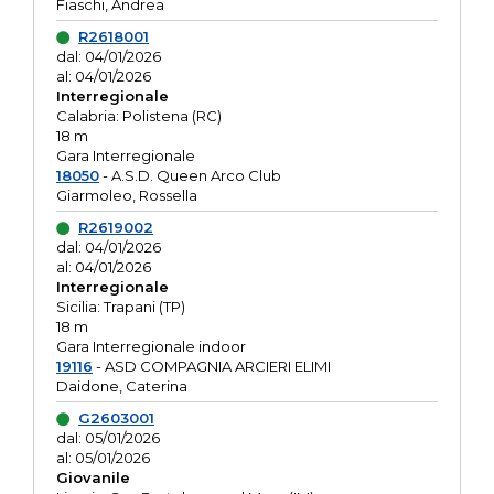
Fiaschi, Andrea
R2618001
dal: 04/01/2026
al: 04/01/2026
Interregionale
Calabria: Polistena (RC)
18 m
Gara Interregionale
18050
- A.S.D. Queen Arco Club
Giarmoleo, Rossella
R2619002
dal: 04/01/2026
al: 04/01/2026
Interregionale
Sicilia: Trapani (TP)
18 m
Gara Interregionale indoor
19116
- ASD COMPAGNIA ARCIERI ELIMI
Daidone, Caterina
G2603001
dal: 05/01/2026
al: 05/01/2026
Giovanile