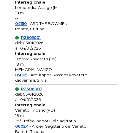
Interregionale
Lombardia: Assago (MI)
18 m
--
04150
- ASD THE BOWMEN
Roatta, Cristina
R2605001
dal: 03/01/2026
al: 04/01/2026
Interregionale
Trento: Rovereto (TN)
18 m
MEMORIAL VANZO
05005
- Arc. Kappa Kosmos Rovereto
Giovannini, Silvia
R2606003
dal: 03/01/2026
al: 04/01/2026
Interregionale
Veneto: Tribano (PD)
18 m
25° Trofeo Indoor Del Sagittario
06024
- Arcieri Sagittario del Veneto
Barotti, Tatiana