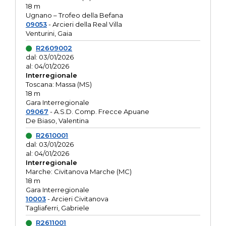
18 m
Ugnano – Trofeo della Befana
09053
- Arcieri della Real Villa
Venturini, Gaia
R2609002
dal: 03/01/2026
al: 04/01/2026
Interregionale
Toscana: Massa (MS)
18 m
Gara Interregionale
09067
- A.S.D. Comp. Frecce Apuane
De Biaso, Valentina
R2610001
dal: 03/01/2026
al: 04/01/2026
Interregionale
Marche: Civitanova Marche (MC)
18 m
Gara Interregionale
10003
- Arcieri Civitanova
Tagliaferri, Gabriele
R2611001