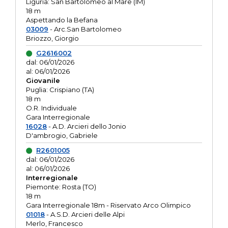
Liguria: San Bartolomeo al Mare (IM)
18 m
Aspettando la Befana
03009
- Arc.San Bartolomeo
Briozzo, Giorgio
G2616002
dal: 06/01/2026
al: 06/01/2026
Giovanile
Puglia: Crispiano (TA)
18 m
O.R. Individuale
Gara Interregionale
16028
- A.D. Arcieri dello Jonio
D'ambrogio, Gabriele
R2601005
dal: 06/01/2026
al: 06/01/2026
Interregionale
Piemonte: Rosta (TO)
18 m
Gara Interregionale 18m - Riservato Arco Olimpico
01018
- A.S.D. Arcieri delle Alpi
Merlo, Francesco