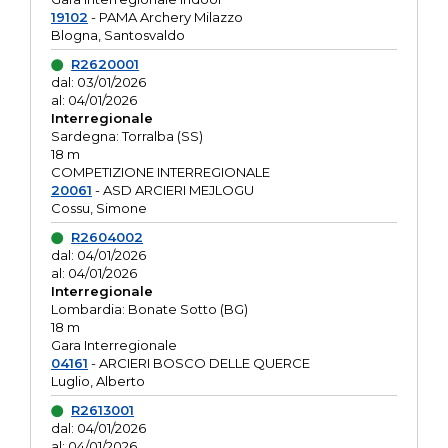
19102
- PAMA Archery Milazzo
Blogna, Santosvaldo
R2620001
dal: 03/01/2026
al: 04/01/2026
Interregionale
Sardegna: Torralba (SS)
18 m
COMPETIZIONE INTERREGIONALE
20061
- ASD ARCIERI MEJLOGU
Cossu, Simone
R2604002
dal: 04/01/2026
al: 04/01/2026
Interregionale
Lombardia: Bonate Sotto (BG)
18 m
Gara Interregionale
04161
- ARCIERI BOSCO DELLE QUERCE
Luglio, Alberto
R2613001
dal: 04/01/2026
al: 04/01/2026