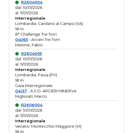
R2604004
dal: 10/01/2026
al: 11/01/2026
Interregionale
Lombardia: Cardano al Campo (VA)
18 m
8° Challenge Tre Torri
04065
- Arcieri Tre Torri
Melone, Fabio
R2604005
dal: 10/01/2026
al: 11/01/2026
Interregionale
Lombardia: Pavia (PV)
18 m
Gara Interregionale
04137
- A.S.D. ARCIERI MINERVA
Migliorati, Marco
R2606004
dal: 10/01/2026
al: 11/01/2026
Interregionale
Veneto: Montecchio Maggiore (VI)
18 m