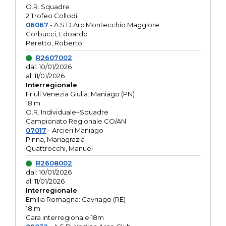
O.R. Squadre
2 Trofeo Collodi
06067
- A.S.D.Arc.Montecchio Maggiore
Corbucci, Edoardo
Peretto, Roberto
R2607002
dal: 10/01/2026
al: 11/01/2026
Interregionale
Friuli Venezia Giulia: Maniago (PN)
18 m
O.R. Individuale+Squadre
Campionato Regionale CO/AN
07017
- Arcieri Maniago
Pinna, Mariagrazia
Quattrocchi, Manuel
R2608002
dal: 10/01/2026
al: 11/01/2026
Interregionale
Emilia Romagna: Cavriago (RE)
18 m
Gara interregionale 18m