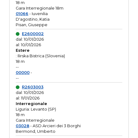
18 m
Gara Interregionale 18m
01066
- Iuvenilia
D'agostino, Katia
Pisan, Giuseppe
E2600002
dal: 10/01/2026
al: 10/01/2026
Estere
: Ilirska Bistrica (Slovenia)
18 m
--
00000
-
--
R2603003
dal: 10/01/2026
al: 11/01/2026
Interregionale
Liguria: Levanto (SP)
18 m
Gara Interregionale
03028
- ASD Arcieri dei 3 Borghi
Bermond, Umberto