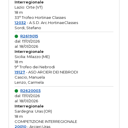
Interregionale
Lazio: Orte (VT)
18 m
33° Trofeo Hortinae Classes
12032
- A.S.D. Arc.HortinaeClasses
Sordi, Stefano
R2619015
dal: 17/01/2026
al: 18/01/2026
Interregionale
Sicilia: Milazzo (ME)
18 m
9° Trofeo dei Nebrodi
19127
- ASD ARCIERI DEI NEBRODI
Cascio, Manuela
Lenzo, Carmela
R2620003
dal: 17/01/2026
al: 18/01/2026
Interregionale
Sardegna: Uras (OR)
18 m
COMPETIZIONE INTERREGIONALE
20010
- Arcieri Uras