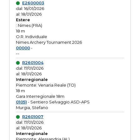
E2600003
dal: 16/01/2026
al: 18/01/2026
Estere
: Nimes (FRA)
18 m
O.R. Individuale
Nimes Archery Tournament 2026
00000
-
--
R2601004
dal: 17/01/2026
al: 18/01/2026
Interregionale
Piemonte: Venaria Reale (TO)
18 m
Gara Interregionale 18m
01051
- Sentiero Selvaggio ASD-APS
Murgia, Stefano
R2601007
dal: 17/01/2026
al: 18/01/2026
Interregionale
Piemonte: Alessandria (AL)