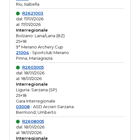
Riu, Isabella
R2621003
dal: 17/01/2026
al: 17/01/2026
Interregionale
Bolzano: Lana/Lana (BZ)
25+18
9° Merano Archery Cup
21004
- Sportclub Merano
Pinna, Mariagrazia
R2603005
dal: 18/01/2026
al: 18/01/2026
Interregionale
Liguria: Sarzana (SP)
25+18
Gara Interregionale
03008
- ASD Arcieri Sarzana
Bermond, Umberto
R2608005
dal: 18/01/2026
al: 18/01/2026
Interregionale