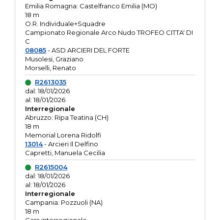
Emilia Romagna: Castelfranco Emilia (MO)
18 m
O.R. Individuale+Squadre
Campionato Regionale Arco Nudo TROFEO CITTA' DI
C
08085
- ASD ARCIERI DEL FORTE
Musolesi, Graziano
Morselli, Renato
R2613035
dal: 18/01/2026
al: 18/01/2026
Interregionale
Abruzzo: Ripa Teatina (CH)
18 m
Memorial Lorena Ridolfi
13014
- Arcieri Il Delfino
Capretti, Manuela Cecilia
R2615004
dal: 18/01/2026
al: 18/01/2026
Interregionale
Campania: Pozzuoli (NA)
18 m