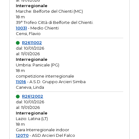
al: 11/01/2026
Interregionale
Marche: Belforte del Chienti (MC)
18 m
39° Trofeo Città di Belforte del Chienti.
10031
- Medio Chienti
Censi, Flavio
R2611002
dal: 10/01/2026
al: 11/01/2026
Interregionale
Umbria: Panicale (PG)
18 m
competizione interregionale
11016
- A.S.D. Gruppo Arcieri Simba
Caneva, Linda
R2612002
dal: 10/01/2026
al: 11/01/2026
Interregionale
Lazio: Latina (LT)
18 m
Gara Interregionale indoor
12070
- ASD Arcieri Del Falco