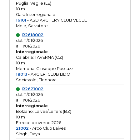
Puglia: Veglie (LE)
18 m
Gara Interregionale
16101
- ASD ARCHERY CLUB VEGLIE
Mele, Salvatore
R2618002
dal: 11/01/2026
al: 11/01/2026
Interregionale
Calabria: TAVERNA (CZ)
18 m
Memorial Giuseppe Pascuzzi
18013
- ARCIERI CLUB LIDO
Socievole, Eleonora
R2621002
dal: 11/01/2026
al: 11/01/2026
Interregionale
Bolzano: Laives/Leifers (BZ)
18 m
Frecce d’inverno 2026
21002
- Arco Club Laives
Singh, Daya