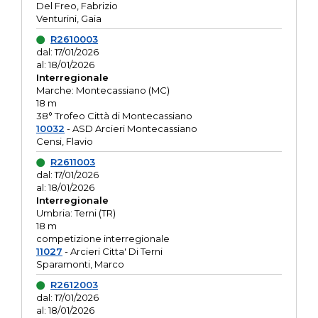
Del Freo, Fabrizio
Venturini, Gaia
R2610003
dal: 17/01/2026
al: 18/01/2026
Interregionale
Marche: Montecassiano (MC)
18 m
38° Trofeo Città di Montecassiano
10032
- ASD Arcieri Montecassiano
Censi, Flavio
R2611003
dal: 17/01/2026
al: 18/01/2026
Interregionale
Umbria: Terni (TR)
18 m
competizione interregionale
11027
- Arcieri Citta' Di Terni
Sparamonti, Marco
R2612003
dal: 17/01/2026
al: 18/01/2026