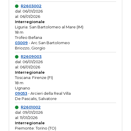
R2603002
dal: 06/01/2026
al: 06/01/2026
Interregionale
Liguria: San Bartolomeo al Mare (IM)
18 m
Trofeo Befana
03009
- Arc.San Bartolomeo
Briozzo, Giorgio
R2609003
dal: 06/01/2026
al: 06/01/2026
Interregionale
Toscana: Firenze (FI)
18 m
Ugnano
09053
- Arcieri della Real Villa
De Pascalis, Salvatore
R2601002
dal: 09/01/2026
al: 11/01/2026
Interregionale
Piemonte: Torino (TO)