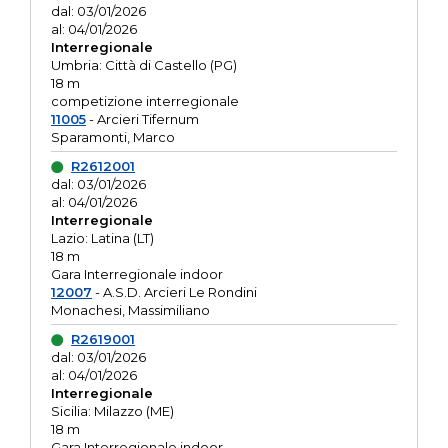
dal: 03/01/2026
al: 04/01/2026
Interregionale
Umbria: Città di Castello (PG)
18 m
competizione interregionale
11005
- Arcieri Tifernum
Sparamonti, Marco
R2612001
dal: 03/01/2026
al: 04/01/2026
Interregionale
Lazio: Latina (LT)
18 m
Gara Interregionale indoor
12007
- A.S.D. Arcieri Le Rondini
Monachesi, Massimiliano
R2619001
dal: 03/01/2026
al: 04/01/2026
Interregionale
Sicilia: Milazzo (ME)
18 m
Gara Interregionale indoor