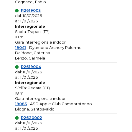
Cagnacci, Fabio
R2619003
dal: 10/01/2026
al: 11/01/2026
Interregionale
Sicilia: Trapani (TP)
18 m
Gara Interregionale indoor
19041
- Dyamond Archery Palermo
Daidone, Caterina
Lenzo, Carmela
R2619004
dal: 10/01/2026
al: 11/01/2026
Interregionale
Sicilia: Pedara (CT)
18 m
Gara Interregionale indoor
19083
- ASD Apple Club Camporotondo
Blogna, Santosvaldo
R2620002
dal: 10/01/2026
al: 11/01/2026