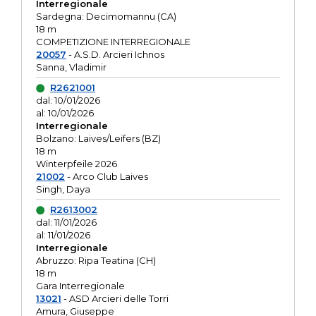
Interregionale
Sardegna: Decimomannu (CA)
18 m
COMPETIZIONE INTERREGIONALE
20057
- A.S.D. Arcieri Ichnos
Sanna, Vladimir
R2621001
dal: 10/01/2026
al: 10/01/2026
Interregionale
Bolzano: Laives/Leifers (BZ)
18 m
Winterpfeile 2026
21002
- Arco Club Laives
Singh, Daya
R2613002
dal: 11/01/2026
al: 11/01/2026
Interregionale
Abruzzo: Ripa Teatina (CH)
18 m
Gara Interregionale
13021
- ASD Arcieri delle Torri
Amura, Giuseppe