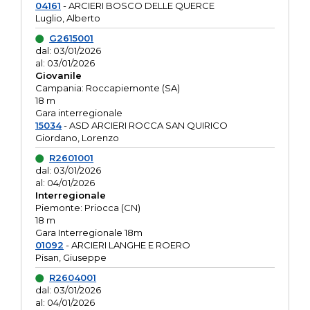
04161
- ARCIERI BOSCO DELLE QUERCE
Luglio, Alberto
G2615001
dal: 03/01/2026
al: 03/01/2026
Giovanile
Campania: Roccapiemonte (SA)
18 m
Gara interregionale
15034
- ASD ARCIERI ROCCA SAN QUIRICO
Giordano, Lorenzo
R2601001
dal: 03/01/2026
al: 04/01/2026
Interregionale
Piemonte: Priocca (CN)
18 m
Gara Interregionale 18m
01092
- ARCIERI LANGHE E ROERO
Pisan, Giuseppe
R2604001
dal: 03/01/2026
al: 04/01/2026