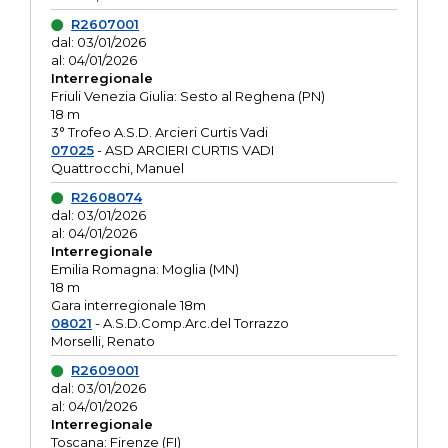
R2607001
dal: 03/01/2026
al: 04/01/2026
Interregionale
Friuli Venezia Giulia: Sesto al Reghena (PN)
18 m
3° Trofeo A.S.D. Arcieri Curtis Vadi
07025
- ASD ARCIERI CURTIS VADI
Quattrocchi, Manuel
R2608074
dal: 03/01/2026
al: 04/01/2026
Interregionale
Emilia Romagna: Moglia (MN)
18 m
Gara interregionale 18m
08021
- A.S.D.Comp.Arc.del Torrazzo
Morselli, Renato
R2609001
dal: 03/01/2026
al: 04/01/2026
Interregionale
Toscana: Firenze (FI)