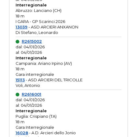
Interregionale
Abruzzo: Lanciano (CH)
18 m
I GARA - GP Scarinci 2026
13039
- ASD ARCIERI ANXANON
Di Stefano, Leonardo
R2615002
dal: 04/01/2026
al: 04/01/2026
Interregionale
Campania: Ariano Irpino (AV)
18 m
Gara interregionale
15113
- ASD ARCIERI DEL TRICOLLE
Voli, Antonio
R2616001
dal: 04/01/2026
al: 04/01/2026
Interregionale
Puglia: Crispiano (TA)
18 m
Gara Interregionale
16028
- A.D. Arcieri dello Jonio