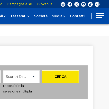
nd
Campagna e 3D
Giovanile
li
Tesserati
Società
Media
Contatti
Scontri Diretti
CERCA
E' possibile la
selezione multipla