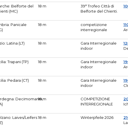
rche: Belforte del
18 m
39° Trofeo Città di
10
ienti (MC)
Belforte del Chienti.
bria: Panicale
18 m
competizione
11
G)
interregionale
Ar
zio: Latina (LT)
18 m
Gara Interregionale
1
indoor
De
cilia: Trapani (TP)
18 m
Gara Interregionale
19
indoor
Ar
cilia: Pedara (CT)
18 m
Gara Interregionale
19
indoor
Cl
rdegna: Decimomannu
18 m
COMPETIZIONE
2
A)
INTERREGIONALE
Ic
lzano: Laives/Leifers
18 m
Winterpfeile 2026
2
Z)
La