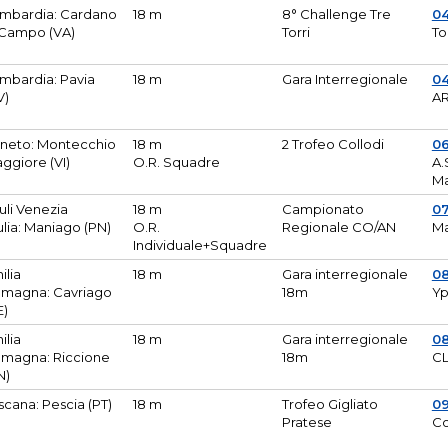
mbardia: Cardano
18 m
8° Challenge Tre
0
 Campo (VA)
Torri
To
mbardia: Pavia
18 m
Gara Interregionale
04
V)
AR
neto: Montecchio
18 m
2 Trofeo Collodi
0
ggiore (VI)
O.R. Squadre
A.
Ma
iuli Venezia
18 m
Campionato
0
ulia: Maniago (PN)
O.R.
Regionale CO/AN
M
Individuale+Squadre
ilia
18 m
Gara interregionale
0
magna: Cavriago
18m
Yp
E)
ilia
18 m
Gara interregionale
0
magna: Riccione
18m
CL
N)
scana: Pescia (PT)
18 m
Trofeo Gigliato
0
Pratese
Co