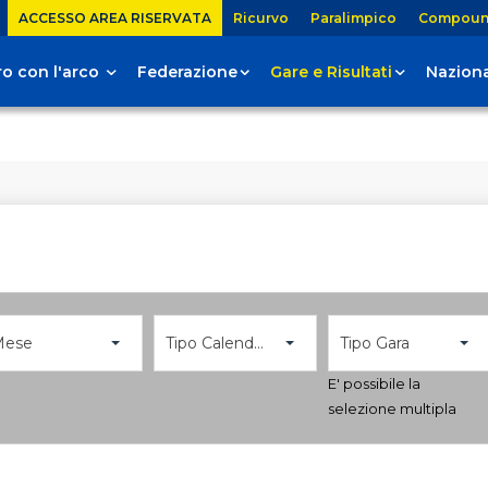
ACCESSO AREA RISERVATA
Ricurvo
Paralimpico
Compou
tiro con l'arco
Federazione
Gare e Risultati
Naziona
Mese
Tipo Calendario
Tipo Gara
E' possibile la
selezione multipla