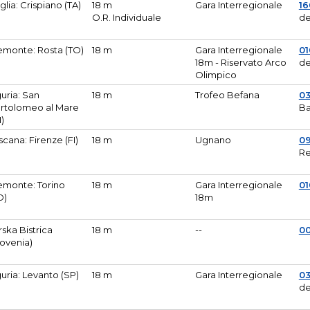
glia: Crispiano (TA)
18 m
Gara Interregionale
1
O.R. Individuale
de
emonte: Rosta (TO)
18 m
Gara Interregionale
01
18m - Riservato Arco
de
Olimpico
guria: San
18 m
Trofeo Befana
0
rtolomeo al Mare
Ba
M)
scana: Firenze (FI)
18 m
Ugnano
0
Re
emonte: Torino
18 m
Gara Interregionale
0
O)
18m
lirska Bistrica
18 m
--
0
lovenia)
guria: Levanto (SP)
18 m
Gara Interregionale
0
de