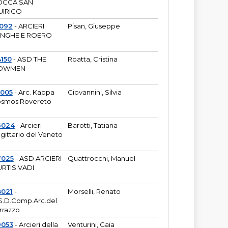
OCCA SAN
UIRICO
1092
- ARCIERI
Pisan, Giuseppe
ANGHE E ROERO
150
- ASD THE
Roatta, Cristina
OWMEN
5005
- Arc. Kappa
Giovannini, Silvia
smos Rovereto
6024
- Arcieri
Barotti, Tatiana
gittario del Veneto
7025
- ASD ARCIERI
Quattrocchi, Manuel
RTIS VADI
8021
-
Morselli, Renato
S.D.Comp.Arc.del
rrazzo
9053
- Arcieri della
Venturini, Gaia