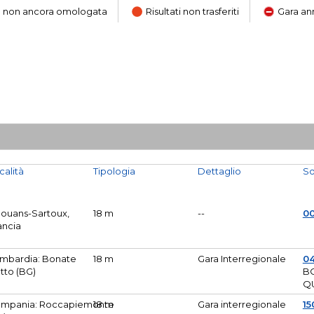
ara non ancora omologata
Risultati non trasferiti
Gara an
calità
Tipologia
Dettaglio
So
Mouans-Sartoux,
18 m
--
0
ancia
mbardia: Bonate
18 m
Gara Interregionale
04
tto (BG)
B
Q
mpania: Roccapiemonte
18 m
Gara interregionale
15