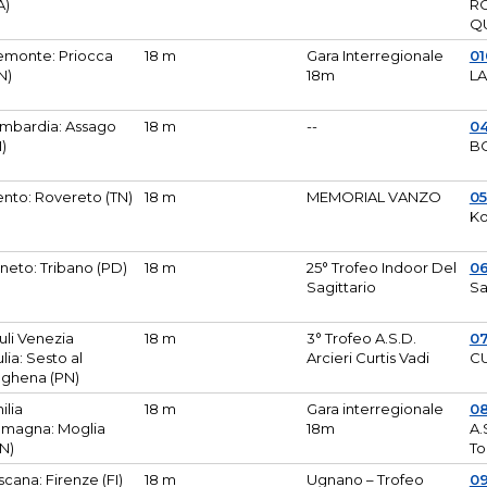
A)
R
Q
emonte: Priocca
18 m
Gara Interregionale
0
N)
18m
L
mbardia: Assago
18 m
--
04
I)
B
ento: Rovereto (TN)
18 m
MEMORIAL VANZO
0
Ko
neto: Tribano (PD)
18 m
25° Trofeo Indoor Del
0
Sagittario
Sa
iuli Venezia
18 m
3° Trofeo A.S.D.
0
ulia: Sesto al
Arcieri Curtis Vadi
CU
ghena (PN)
ilia
18 m
Gara interregionale
0
magna: Moglia
18m
A.
N)
To
scana: Firenze (FI)
18 m
Ugnano – Trofeo
0