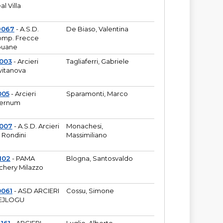
al Villa
9067
- A.S.D.
De Biaso, Valentina
mp. Frecce
puane
003
- Arcieri
Tagliaferri, Gabriele
vitanova
005
- Arcieri
Sparamonti, Marco
fernum
2007
- A.S.D. Arcieri
Monachesi,
 Rondini
Massimiliano
102
- PAMA
Blogna, Santosvaldo
chery Milazzo
0061
- ASD ARCIERI
Cossu, Simone
EJLOGU