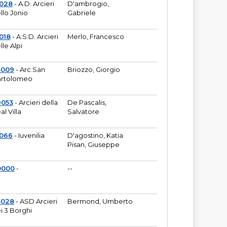
6028
- A.D. Arcieri
D'ambrogio,
llo Jonio
Gabriele
018
- A.S.D. Arcieri
Merlo, Francesco
lle Alpi
3009
- Arc.San
Briozzo, Giorgio
rtolomeo
9053
- Arcieri della
De Pascalis,
al Villa
Salvatore
1066
- Iuvenilia
D'agostino, Katia
Pisan, Giuseppe
0000
-
--
3028
- ASD Arcieri
Bermond, Umberto
i 3 Borghi