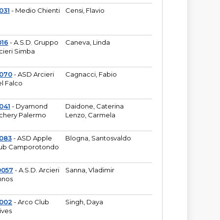
031
- Medio Chienti
Censi, Flavio
016
- A.S.D. Gruppo
Caneva, Linda
cieri Simba
2070
- ASD Arcieri
Cagnacci, Fabio
l Falco
041
- Dyamond
Daidone, Caterina
chery Palermo
Lenzo, Carmela
083
- ASD Apple
Blogna, Santosvaldo
ub Camporotondo
0057
- A.S.D. Arcieri
Sanna, Vladimir
hnos
1002
- Arco Club
Singh, Daya
ives