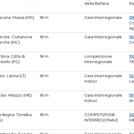
della Befana
Re
scana: Massa (MS)
18 m
Gara Interregionale
0
Co
A
rche: Civitanova
18 m
Gara Interregionale
10
rche (MC)
Ci
bria: Città di
18 m
competizione
11
stello (PG)
interregionale
Ti
zio: Latina (LT)
18 m
Gara Interregionale
1
indoor
Le
cilia: Milazzo (ME)
18 m
Gara Interregionale
19
indoor
Ar
rdegna: Torralba
18 m
COMPETIZIONE
2
S)
INTERREGIONALE
M