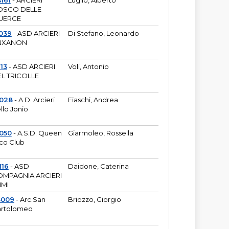
161
- ARCIERI
Luglio, Alberto
OSCO DELLE
UERCE
039
- ASD ARCIERI
Di Stefano, Leonardo
NXANON
113
- ASD ARCIERI
Voli, Antonio
L TRICOLLE
6028
- A.D. Arcieri
Fiaschi, Andrea
llo Jonio
050
- A.S.D. Queen
Giarmoleo, Rossella
co Club
116
- ASD
Daidone, Caterina
MPAGNIA ARCIERI
IMI
3009
- Arc.San
Briozzo, Giorgio
rtolomeo