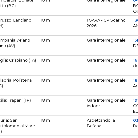
mbardia: Bonate
18 m
Gara Interregionale
04
tto (BG)
B
Q
ruzzo: Lanciano
18 m
I GARA - GP Scarinci
13
H)
2026
A
mpania: Ariano
18 m
Gara interregionale
15
pino (AV)
DE
glia: Crispiano (TA)
18 m
Gara Interregionale
1
de
labria: Polistena
18 m
Gara Interregionale
18
C)
Ar
cilia: Trapani (TP)
18 m
Gara Interregionale
19
indoor
CO
EL
guria: San
18 m
Aspettando la
0
rtolomeo al Mare
Befana
Ba
M)