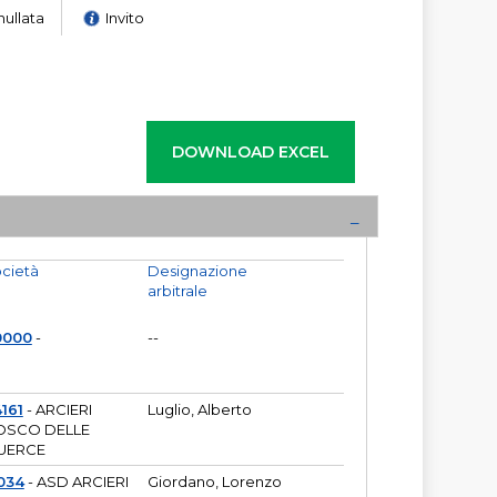
nullata
Invito
cietà
Designazione
arbitrale
0000
-
--
161
- ARCIERI
Luglio, Alberto
OSCO DELLE
UERCE
034
- ASD ARCIERI
Giordano, Lorenzo