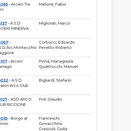
4065
- Arcieri Tre
Melone, Fabio
rri
137
- A.S.D.
Migliorati, Marco
CIERI MINERVA
6067
-
Corbucci, Edoardo
S.D.Arc.Montecchio
Peretto, Roberto
ggiore
7017
- Arcieri
Pinna, Mariagrazia
aniago
Quattrocchi, Manuel
8032
- A.S.D.
Bigliardi, Stefano
silon Arco Club
8107
- ASD ARCO
Poli, Claudio
UB RICCIONE
9035
- Borgo al
Franceschi,
rnio
Giovacchino
Crescioli, Giulia