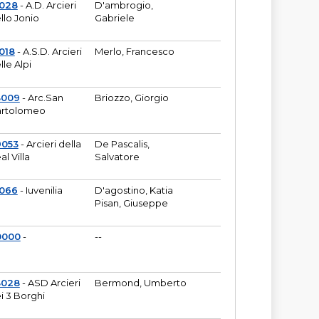
6028
- A.D. Arcieri
D'ambrogio,
llo Jonio
Gabriele
018
- A.S.D. Arcieri
Merlo, Francesco
lle Alpi
3009
- Arc.San
Briozzo, Giorgio
rtolomeo
9053
- Arcieri della
De Pascalis,
al Villa
Salvatore
1066
- Iuvenilia
D'agostino, Katia
Pisan, Giuseppe
0000
-
--
3028
- ASD Arcieri
Bermond, Umberto
i 3 Borghi