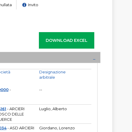
nullata
Invito
cietà
Designazione
arbitrale
0000
-
--
161
- ARCIERI
Luglio, Alberto
OSCO DELLE
UERCE
034
- ASD ARCIERI
Giordano, Lorenzo