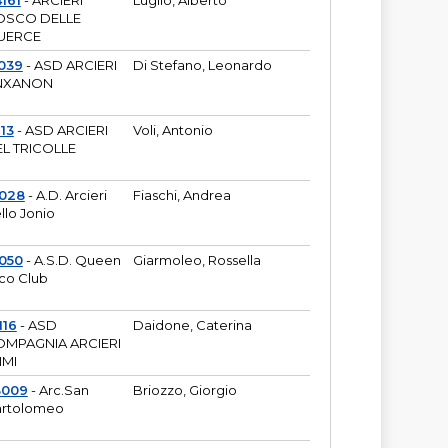
161
- ARCIERI
Luglio, Alberto
OSCO DELLE
UERCE
039
- ASD ARCIERI
Di Stefano, Leonardo
NXANON
113
- ASD ARCIERI
Voli, Antonio
L TRICOLLE
6028
- A.D. Arcieri
Fiaschi, Andrea
llo Jonio
050
- A.S.D. Queen
Giarmoleo, Rossella
co Club
116
- ASD
Daidone, Caterina
MPAGNIA ARCIERI
IMI
3009
- Arc.San
Briozzo, Giorgio
rtolomeo