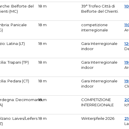
rche: Belforte del
18 m
39° Trofeo Città di
10
ienti (MC)
Belforte del Chienti.
bria: Panicale
18 m
competizione
11
G)
interregionale
Ar
zio: Latina (LT)
18 m
Gara Interregionale
1
indoor
De
cilia: Trapani (TP)
18 m
Gara Interregionale
19
indoor
Ar
cilia: Pedara (CT)
18 m
Gara Interregionale
19
indoor
Cl
rdegna: Decimomannu
18 m
COMPETIZIONE
2
A)
INTERREGIONALE
Ic
lzano: Laives/Leifers
18 m
Winterpfeile 2026
2
Z)
La