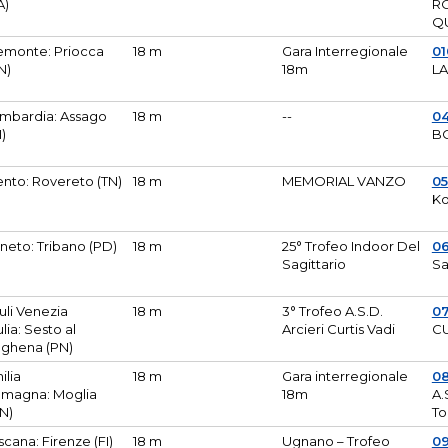
A)
R
Q
emonte: Priocca
18 m
Gara Interregionale
0
N)
18m
L
mbardia: Assago
18 m
--
04
I)
B
ento: Rovereto (TN)
18 m
MEMORIAL VANZO
0
Ko
neto: Tribano (PD)
18 m
25° Trofeo Indoor Del
0
Sagittario
Sa
iuli Venezia
18 m
3° Trofeo A.S.D.
0
ulia: Sesto al
Arcieri Curtis Vadi
CU
ghena (PN)
ilia
18 m
Gara interregionale
0
magna: Moglia
18m
A.
N)
To
scana: Firenze (FI)
18 m
Ugnano – Trofeo
0