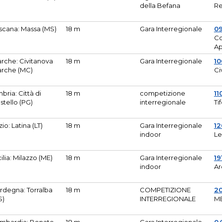
della Befana
Re
scana: Massa (MS)
18 m
Gara Interregionale
0
Co
A
rche: Civitanova
18 m
Gara Interregionale
10
rche (MC)
Ci
bria: Città di
18 m
competizione
11
stello (PG)
interregionale
Ti
zio: Latina (LT)
18 m
Gara Interregionale
1
indoor
Le
cilia: Milazzo (ME)
18 m
Gara Interregionale
19
indoor
Ar
rdegna: Torralba
18 m
COMPETIZIONE
2
S)
INTERREGIONALE
M