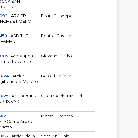
OCCA SAN
UIRICO
1092
- ARCIERI
Pisan, Giuseppe
ANGHE E ROERO
150
- ASD THE
Roatta, Cristina
OWMEN
5005
- Arc. Kappa
Giovannini, Silvia
smos Rovereto
6024
- Arcieri
Barotti, Tatiana
gittario del Veneto
7025
- ASD ARCIERI
Quattrocchi, Manuel
RTIS VADI
8021
-
Morselli, Renato
S.D.Comp.Arc.del
rrazzo
9053
- Arcieri della
Venturini, Gaia