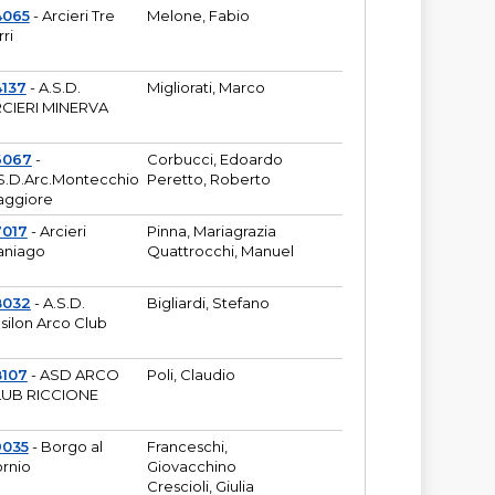
4065
- Arcieri Tre
Melone, Fabio
rri
137
- A.S.D.
Migliorati, Marco
CIERI MINERVA
6067
-
Corbucci, Edoardo
S.D.Arc.Montecchio
Peretto, Roberto
ggiore
7017
- Arcieri
Pinna, Mariagrazia
aniago
Quattrocchi, Manuel
8032
- A.S.D.
Bigliardi, Stefano
silon Arco Club
8107
- ASD ARCO
Poli, Claudio
UB RICCIONE
9035
- Borgo al
Franceschi,
rnio
Giovacchino
Crescioli, Giulia