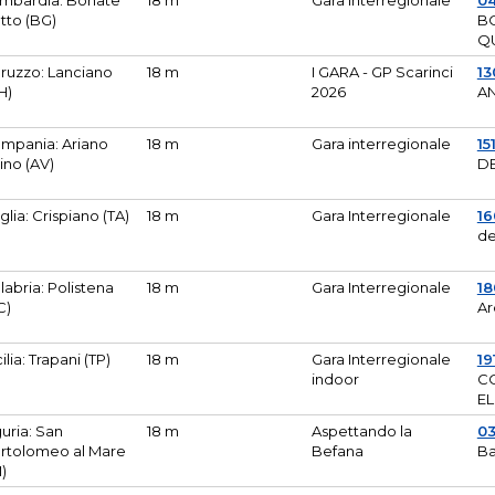
mbardia: Bonate
18 m
Gara Interregionale
04
tto (BG)
B
Q
ruzzo: Lanciano
18 m
I GARA - GP Scarinci
13
H)
2026
A
mpania: Ariano
18 m
Gara interregionale
15
pino (AV)
DE
glia: Crispiano (TA)
18 m
Gara Interregionale
1
de
labria: Polistena
18 m
Gara Interregionale
18
C)
Ar
cilia: Trapani (TP)
18 m
Gara Interregionale
19
indoor
CO
EL
guria: San
18 m
Aspettando la
0
rtolomeo al Mare
Befana
Ba
M)