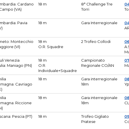
mbardia: Cardano
18 m
8° Challenge Tre
0
 Campo (VA)
Torri
To
mbardia: Pavia
18 m
Gara Interregionale
04
V)
AR
neto: Montecchio
18 m
2 Trofeo Collodi
0
ggiore (VI)
O.R. Squadre
A.
Ma
iuli Venezia
18 m
Campionato
0
ulia: Maniago (PN)
O.R.
Regionale CO/AN
M
Individuale+Squadre
ilia
18 m
Gara interregionale
0
magna: Cavriago
18m
Yp
E)
ilia
18 m
Gara interregionale
0
magna: Riccione
18m
CL
N)
scana: Pescia (PT)
18 m
Trofeo Gigliato
0
Pratese
Co