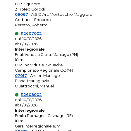
O.R. Squadre
2 Trofeo Collodi
06067
- A.S.D.Arc.Montecchio Maggiore
Corbucci, Edoardo
Peretto, Roberto
R2607002
dal: 10/01/2026
al: 11/01/2026
Interregionale
Friuli Venezia Giulia: Maniago (PN)
18 m
O.R. Individuale+Squadre
Campionato Regionale CO/AN
07017
- Arcieri Maniago
Pinna, Mariagrazia
Quattrocchi, Manuel
R2608002
dal: 10/01/2026
al: 11/01/2026
Interregionale
Emilia Romagna: Cavriago (RE)
18 m
Gara interregionale 18m