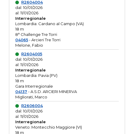
R2604004
dal: 10/01/2026
al: 11/01/2026
Interregionale
Lombardia: Cardano al Campo (VA)
18 m
8° Challenge Tre Torri
04065
- Arcieri Tre Torri
Melone, Fabio
R2604005
dal: 10/01/2026
al: 11/01/2026
Interregionale
Lombardia: Pavia (PV)
18 m
Gara Interregionale
04137
- A.S.D. ARCIERI MINERVA
Migliorati, Marco
R2606004
dal: 10/01/2026
al: 11/01/2026
Interregionale
Veneto: Montecchio Maggiore (VI)
18 m