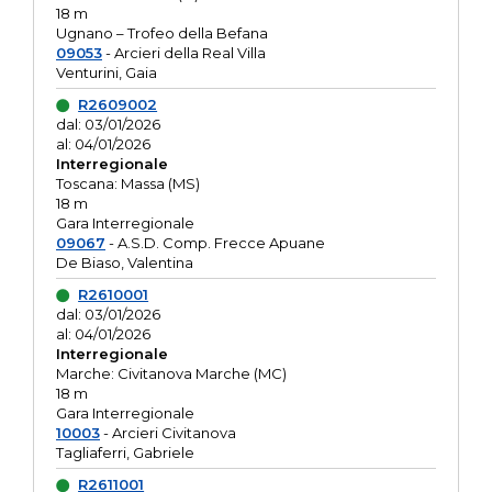
18 m
Ugnano – Trofeo della Befana
09053
- Arcieri della Real Villa
Venturini, Gaia
R2609002
dal: 03/01/2026
al: 04/01/2026
Interregionale
Toscana: Massa (MS)
18 m
Gara Interregionale
09067
- A.S.D. Comp. Frecce Apuane
De Biaso, Valentina
R2610001
dal: 03/01/2026
al: 04/01/2026
Interregionale
Marche: Civitanova Marche (MC)
18 m
Gara Interregionale
10003
- Arcieri Civitanova
Tagliaferri, Gabriele
R2611001