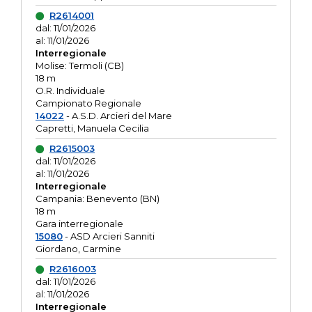
R2614001
dal: 11/01/2026
al: 11/01/2026
Interregionale
Molise: Termoli (CB)
18 m
O.R. Individuale
Campionato Regionale
14022
- A.S.D. Arcieri del Mare
Capretti, Manuela Cecilia
R2615003
dal: 11/01/2026
al: 11/01/2026
Interregionale
Campania: Benevento (BN)
18 m
Gara interregionale
15080
- ASD Arcieri Sanniti
Giordano, Carmine
R2616003
dal: 11/01/2026
al: 11/01/2026
Interregionale