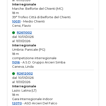
al: 11/01/2026
Interregionale
Marche: Belforte del Chienti (MC)
18 m
39° Trofeo Città di Belforte del Chienti.
10031
- Medio Chienti
Censi, Flavio
R2611002
dal: 10/01/2026
al: 11/01/2026
Interregionale
Umbria: Panicale (PG)
18 m
competizione interregionale
11016
- A.S.D. Gruppo Arcieri Simba
Caneva, Linda
R2612002
dal: 10/01/2026
al: 11/01/2026
Interregionale
Lazio: Latina (LT)
18 m
Gara Interregionale indoor
12070
- ASD Arcieri Del Falco