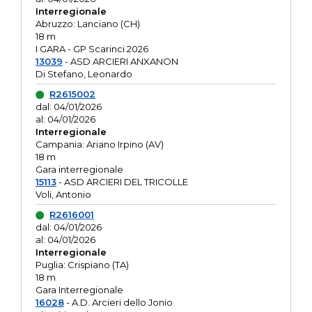
Interregionale
Abruzzo: Lanciano (CH)
18 m
I GARA - GP Scarinci 2026
13039
- ASD ARCIERI ANXANON
Di Stefano, Leonardo
R2615002
dal: 04/01/2026
al: 04/01/2026
Interregionale
Campania: Ariano Irpino (AV)
18 m
Gara interregionale
15113
- ASD ARCIERI DEL TRICOLLE
Voli, Antonio
R2616001
dal: 04/01/2026
al: 04/01/2026
Interregionale
Puglia: Crispiano (TA)
18 m
Gara Interregionale
16028
- A.D. Arcieri dello Jonio