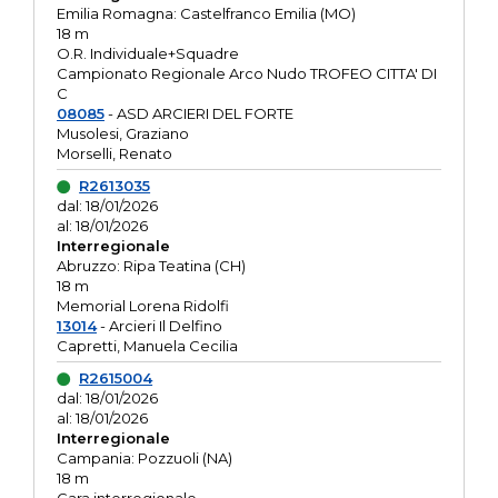
Emilia Romagna: Castelfranco Emilia (MO)
18 m
O.R. Individuale+Squadre
Campionato Regionale Arco Nudo TROFEO CITTA' DI
C
08085
- ASD ARCIERI DEL FORTE
Musolesi, Graziano
Morselli, Renato
R2613035
dal: 18/01/2026
al: 18/01/2026
Interregionale
Abruzzo: Ripa Teatina (CH)
18 m
Memorial Lorena Ridolfi
13014
- Arcieri Il Delfino
Capretti, Manuela Cecilia
R2615004
dal: 18/01/2026
al: 18/01/2026
Interregionale
Campania: Pozzuoli (NA)
18 m