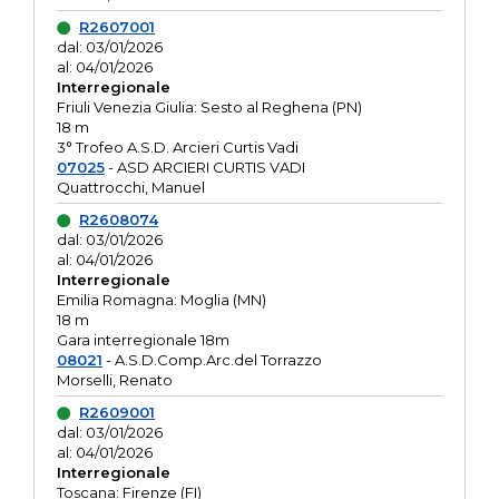
R2607001
dal: 03/01/2026
al: 04/01/2026
Interregionale
Friuli Venezia Giulia: Sesto al Reghena (PN)
18 m
3° Trofeo A.S.D. Arcieri Curtis Vadi
07025
- ASD ARCIERI CURTIS VADI
Quattrocchi, Manuel
R2608074
dal: 03/01/2026
al: 04/01/2026
Interregionale
Emilia Romagna: Moglia (MN)
18 m
Gara interregionale 18m
08021
- A.S.D.Comp.Arc.del Torrazzo
Morselli, Renato
R2609001
dal: 03/01/2026
al: 04/01/2026
Interregionale
Toscana: Firenze (FI)