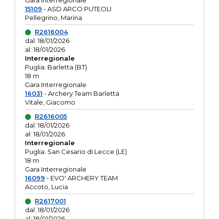
Gara interregionale
15109
- ASD ARCO PUTEOLI
Pellegrino, Marina
R2616004
dal: 18/01/2026
al: 18/01/2026
Interregionale
Puglia: Barletta (BT)
18 m
Gara Interregionale
16031
- Archery Team Barletta
Vitale, Giacomo
R2616005
dal: 18/01/2026
al: 18/01/2026
Interregionale
Puglia: San Cesario di Lecce (LE)
18 m
Gara Interregionale
16099
- EVO' ARCHERY TEAM
Accoto, Lucia
R2617001
dal: 18/01/2026
al: 18/01/2026