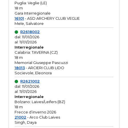
Puglia: Veglie (LE)
18 m
Gara Interregionale
16101
- ASD ARCHERY CLUB VEGLIE
Mele, Salvatore
R2618002
dal: 11/01/2026
al: 11/01/2026
Interregionale
Calabria: TAVERNA (CZ)
18 m
Memorial Giuseppe Pascuzzi
18013
- ARCIERI CLUB LIDO
Socievole, Eleonora
R2621002
dal: 11/01/2026
al: 11/01/2026
Interregionale
Bolzano: Laives/Leifers (BZ)
18 m
Frecce d’inverno 2026
21002
- Arco Club Laives
Singh, Daya