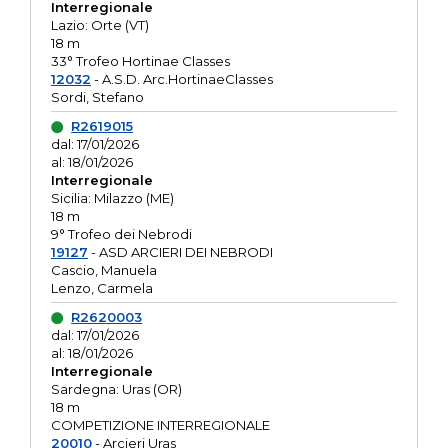
Interregionale
Lazio: Orte (VT)
18 m
33° Trofeo Hortinae Classes
12032
- A.S.D. Arc.HortinaeClasses
Sordi, Stefano
R2619015
dal: 17/01/2026
al: 18/01/2026
Interregionale
Sicilia: Milazzo (ME)
18 m
9° Trofeo dei Nebrodi
19127
- ASD ARCIERI DEI NEBRODI
Cascio, Manuela
Lenzo, Carmela
R2620003
dal: 17/01/2026
al: 18/01/2026
Interregionale
Sardegna: Uras (OR)
18 m
COMPETIZIONE INTERREGIONALE
20010
- Arcieri Uras