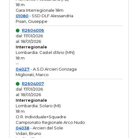
18 m
Gara Interregionale 18m
01080
- SSD DLF Alessandria
Pisan, Giuseppe
R2604006
dal: 17/01/2026
al: 18/01/2026
Interregionale
Lombardia: Castel d'Ario (MN)
18 m
--
04027
- A.S.D.Arcieri Gonzaga
Migliorati, Marco
R2604007
dal: 17/01/2026
al: 18/01/2026
Interregionale
Lombardia: Solaro (MI)
18 m
O.R. Individuale+Squadre
Campionato Regionale Arco Nudo
04038
- Arcieri del Sole
Vidari, Bruno