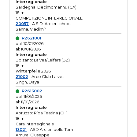
Interregionale
Sardegna: Decimomannu (CA)
18 m
COMPETIZIONE INTERREGIONALE
20057
- A.S.D. Arcieri Ichnos
Sanna, Vladimir
R2621001
dal: 10/01/2026
al: 10/01/2026
Interregionale
Bolzano: Laives/Leifers (BZ)
18 m
Winterpfeile 2026
21002
- Arco Club Laives
Singh, Daya
R2613002
dal: 11/01/2026
al: 11/01/2026
Interregionale
Abruzzo: Ripa Teatina (CH)
18 m
Gara Interregionale
13021
- ASD Arcieri delle Torri
Amura, Giuseppe