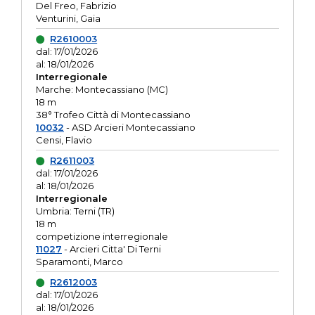
Del Freo, Fabrizio
Venturini, Gaia
R2610003
dal: 17/01/2026
al: 18/01/2026
Interregionale
Marche: Montecassiano (MC)
18 m
38° Trofeo Città di Montecassiano
10032
- ASD Arcieri Montecassiano
Censi, Flavio
R2611003
dal: 17/01/2026
al: 18/01/2026
Interregionale
Umbria: Terni (TR)
18 m
competizione interregionale
11027
- Arcieri Citta' Di Terni
Sparamonti, Marco
R2612003
dal: 17/01/2026
al: 18/01/2026