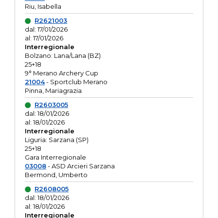
Riu, Isabella
R2621003
dal: 17/01/2026
al: 17/01/2026
Interregionale
Bolzano: Lana/Lana (BZ)
25+18
9° Merano Archery Cup
21004
- Sportclub Merano
Pinna, Mariagrazia
R2603005
dal: 18/01/2026
al: 18/01/2026
Interregionale
Liguria: Sarzana (SP)
25+18
Gara Interregionale
03008
- ASD Arcieri Sarzana
Bermond, Umberto
R2608005
dal: 18/01/2026
al: 18/01/2026
Interregionale