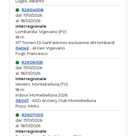
Luglio, Alberto
R2604008
dal: 17/01/2026
al: 18/01/2026
Interregionale
Lombardia: Vigevano (PV)
18 m
10° Torneo Di Sant'antonio esclusione AN lombardi
04042
- Arcieri Vigevano
Fogli, Francesco
R2606005
dal: 17/01/2026
al: 18/01/2026
Interregionale
Veneto: Montebelluna (TV)
18 m
Indoor Montebelluna 2026
06047
- ASD Archery Club Montebelluna
Pizzo, Mirko
R2607003
dal: 17/01/2026
al: 18/01/2026
Interregionale