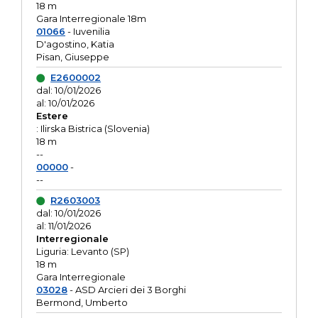
18 m
Gara Interregionale 18m
01066
- Iuvenilia
D'agostino, Katia
Pisan, Giuseppe
E2600002
dal: 10/01/2026
al: 10/01/2026
Estere
: Ilirska Bistrica (Slovenia)
18 m
--
00000
-
--
R2603003
dal: 10/01/2026
al: 11/01/2026
Interregionale
Liguria: Levanto (SP)
18 m
Gara Interregionale
03028
- ASD Arcieri dei 3 Borghi
Bermond, Umberto