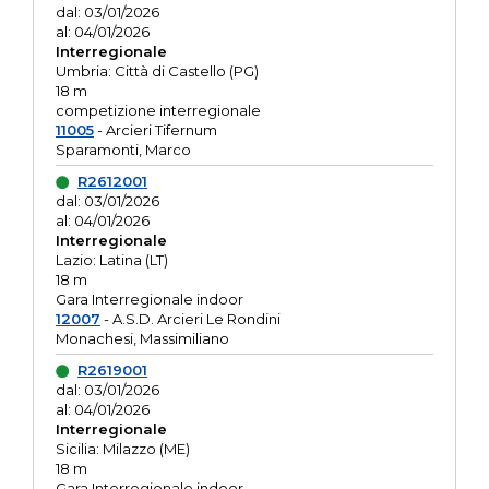
dal: 03/01/2026
al: 04/01/2026
Interregionale
Umbria: Città di Castello (PG)
18 m
competizione interregionale
11005
- Arcieri Tifernum
Sparamonti, Marco
R2612001
dal: 03/01/2026
al: 04/01/2026
Interregionale
Lazio: Latina (LT)
18 m
Gara Interregionale indoor
12007
- A.S.D. Arcieri Le Rondini
Monachesi, Massimiliano
R2619001
dal: 03/01/2026
al: 04/01/2026
Interregionale
Sicilia: Milazzo (ME)
18 m
Gara Interregionale indoor