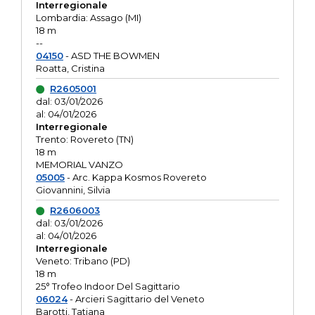
Interregionale
Lombardia: Assago (MI)
18 m
--
04150
- ASD THE BOWMEN
Roatta, Cristina
R2605001
dal: 03/01/2026
al: 04/01/2026
Interregionale
Trento: Rovereto (TN)
18 m
MEMORIAL VANZO
05005
- Arc. Kappa Kosmos Rovereto
Giovannini, Silvia
R2606003
dal: 03/01/2026
al: 04/01/2026
Interregionale
Veneto: Tribano (PD)
18 m
25° Trofeo Indoor Del Sagittario
06024
- Arcieri Sagittario del Veneto
Barotti, Tatiana