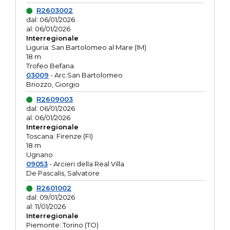
R2603002
dal: 06/01/2026
al: 06/01/2026
Interregionale
Liguria: San Bartolomeo al Mare (IM)
18 m
Trofeo Befana
03009
- Arc.San Bartolomeo
Briozzo, Giorgio
R2609003
dal: 06/01/2026
al: 06/01/2026
Interregionale
Toscana: Firenze (FI)
18 m
Ugnano
09053
- Arcieri della Real Villa
De Pascalis, Salvatore
R2601002
dal: 09/01/2026
al: 11/01/2026
Interregionale
Piemonte: Torino (TO)