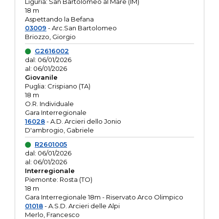
Liguria: San Bartolomeo al Mare (IM)
18 m
Aspettando la Befana
03009
- Arc.San Bartolomeo
Briozzo, Giorgio
G2616002
dal: 06/01/2026
al: 06/01/2026
Giovanile
Puglia: Crispiano (TA)
18 m
O.R. Individuale
Gara Interregionale
16028
- A.D. Arcieri dello Jonio
D'ambrogio, Gabriele
R2601005
dal: 06/01/2026
al: 06/01/2026
Interregionale
Piemonte: Rosta (TO)
18 m
Gara Interregionale 18m - Riservato Arco Olimpico
01018
- A.S.D. Arcieri delle Alpi
Merlo, Francesco