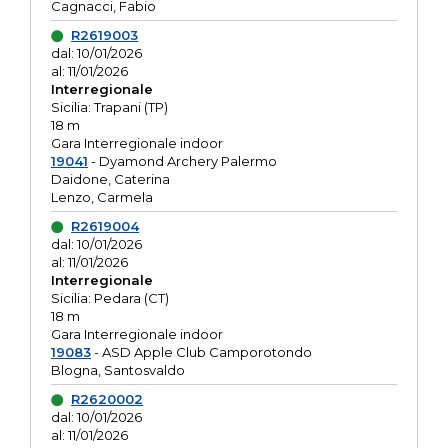
Cagnacci, Fabio
R2619003
dal: 10/01/2026
al: 11/01/2026
Interregionale
Sicilia: Trapani (TP)
18 m
Gara Interregionale indoor
19041
- Dyamond Archery Palermo
Daidone, Caterina
Lenzo, Carmela
R2619004
dal: 10/01/2026
al: 11/01/2026
Interregionale
Sicilia: Pedara (CT)
18 m
Gara Interregionale indoor
19083
- ASD Apple Club Camporotondo
Blogna, Santosvaldo
R2620002
dal: 10/01/2026
al: 11/01/2026