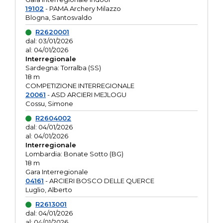
19102
- PAMA Archery Milazzo
Blogna, Santosvaldo
R2620001
dal: 03/01/2026
al: 04/01/2026
Interregionale
Sardegna: Torralba (SS)
18 m
COMPETIZIONE INTERREGIONALE
20061
- ASD ARCIERI MEJLOGU
Cossu, Simone
R2604002
dal: 04/01/2026
al: 04/01/2026
Interregionale
Lombardia: Bonate Sotto (BG)
18 m
Gara Interregionale
04161
- ARCIERI BOSCO DELLE QUERCE
Luglio, Alberto
R2613001
dal: 04/01/2026
al: 04/01/2026