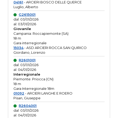
04161
- ARCIERI BOSCO DELLE QUERCE
Luglio, Alberto
G2615001
dal: 03/01/2026
al: 03/01/2026
Giovanile
Campania: Roccapiemonte (SA)
18 m
Gara interregionale
15034
- ASD ARCIERI ROCCA SAN QUIRICO
Giordano, Lorenzo
R2601001
dal: 03/01/2026
al: 04/01/2026
Interregionale
Piemonte: Priocca (CN)
18 m
Gara Interregionale 18m
01092
- ARCIERI LANGHE E ROERO
Pisan, Giuseppe
R2604001
dal: 03/01/2026
al: 04/01/2026