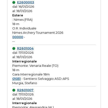
E2600003
dal: 16/01/2026
al: 18/01/2026
Estere
: Nimes (FRA)
18 m
O.R. Individuale
Nimes Archery Tournament 2026
00000
-
--
R2601004
dal: 17/01/2026
al: 18/01/2026
Interregionale
Piemonte: Venaria Reale (TO)
18 m
Gara Interregionale 18m
01051
- Sentiero Selvaggio ASD-APS
Murgia, Stefano
R2601007
dal: 17/01/2026
al: 18/01/2026
Interregionale
Piemonte: Alessandria (AL)