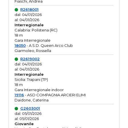
Fiaschi, Andrea
R2618001
dal: 04/01/2026
al: 04/01/2026
Interregionale
Calabria: Polistena (RC)
18 m
Gara Interregionale
18050
- A.S.D. Queen Arco Club
Giarmoleo, Rossella
R2619002
dal: 04/01/2026
al: 04/01/2026
Interregionale
Sicilia: Trapani (TP)
18 m
Gara Interregionale indoor
19116
- ASD COMPAGNIA ARCIERI ELIMI
Daidone, Caterina
G2603001
dal: 05/01/2026
al: 05/01/2026
Giovanile