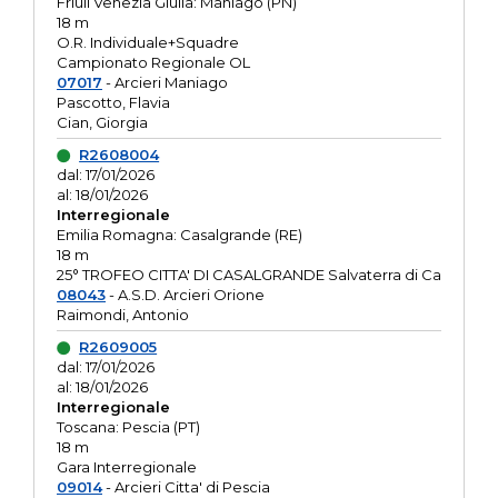
Friuli Venezia Giulia: Maniago (PN)
18 m
O.R. Individuale+Squadre
Campionato Regionale OL
07017
- Arcieri Maniago
Pascotto, Flavia
Cian, Giorgia
R2608004
dal: 17/01/2026
al: 18/01/2026
Interregionale
Emilia Romagna: Casalgrande (RE)
18 m
25° TROFEO CITTA' DI CASALGRANDE Salvaterra di Ca
08043
- A.S.D. Arcieri Orione
Raimondi, Antonio
R2609005
dal: 17/01/2026
al: 18/01/2026
Interregionale
Toscana: Pescia (PT)
18 m
Gara Interregionale
09014
- Arcieri Citta' di Pescia